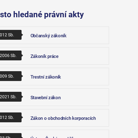
sto hledané právní akty
012 Sb.
Občanský zákoník
2006 Sb.
Zákoník práce
009 Sb.
Trestní zákoník
2021 Sb.
Stavební zákon
012 Sb.
Zákon o obchodních korporacích
93 Sb.