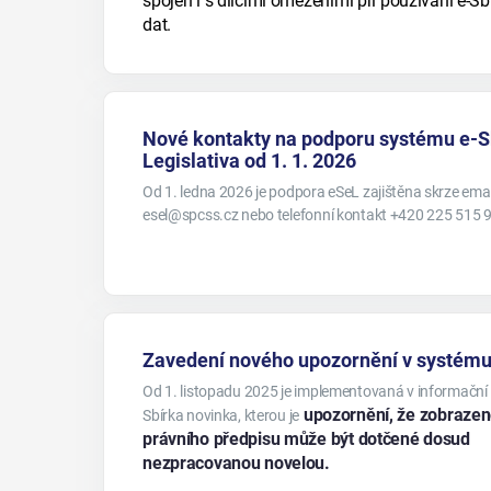
spojen i s dílčími omezeními při používání e-Sbí
dat.
Nové kontakty na podporu systému e-Sb
Legislativa od 1. 1. 2026
Od 1. ledna 2026 je podpora eSeL zajištěna skrze emai
esel@spcss.cz nebo telefonní kontakt +420 225 515 
Zavedení nového upozornění v systému
Od 1. listopadu 2025 je implementovaná v informační
upozornění, že zobrazen
Sbírka novinka, kterou je
právního předpisu může být dotčené dosud
nezpracovanou novelou.