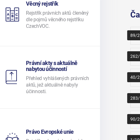
Věcný rejstřík
Rejstřík právních aktů členěný
Ča
dle pojmů věcného rejstříku
CzechVOC.
89/2
262/
Právní akty s aktuálně
nabytou účinností
40/2
Přehled vyhlášených právních
aktů, jež aktuálně nabyly
účinnosti.
283/
90/2
Právo Evropské unie
1/19