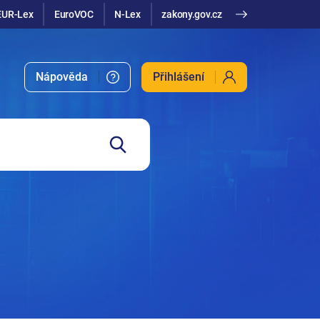
EUR-Lex
EuroVOC
N-Lex
zakony.gov.cz
Nápověda
Přihlášení