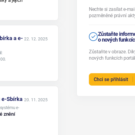
rky a jejích
Nechte si zasílat e-m
pozměněné právní akty
Zůstaňte inform
írka a e-
22. 12. 2025
o nových funkcíc
Zůstaňte v obraze. Dí
l:
nových funkcích portál
900.
Chci se přihlásit
 e-Sbírka
20. 11. 2025
 systému e-
é znění