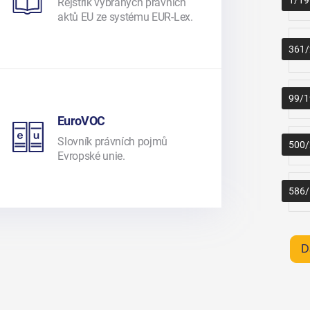
Rejstřík vybraných právních
aktů EU ze systému EUR-Lex.
361/
99/1
EuroVOC
Slovník právních pojmů
500/
Evropské unie.
586/
D