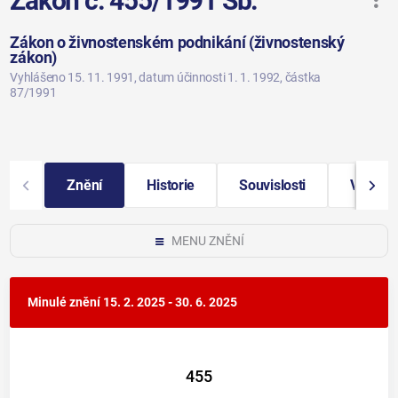
Zákon č. 455/1991 Sb.
Zákon o živnostenském podnikání (živnostenský
zákon)
Vyhlášeno 15. 11. 1991
, datum účinnosti 1. 1. 1992
, částka
87/1991
Znění
Historie
Souvislosti
Vybraná
MENU ZNĚNÍ
Minulé znění
15. 2. 2025 - 30. 6. 2025
455