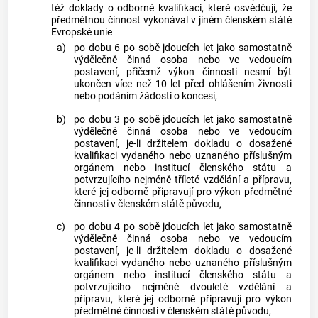
též doklady o odborné kvalifikaci, které osvědčují, že
předmětnou činnost vykonával v jiném členském státě
Evropské unie
a)
po dobu 6 po sobě jdoucích let jako samostatně
výdělečně činná osoba nebo ve vedoucím
postavení, přičemž výkon činnosti nesmí být
ukončen více než 10 let před ohlášením
živnosti
nebo podáním žádosti o koncesi,
b)
po dobu 3 po sobě jdoucích let jako samostatně
výdělečně činná osoba nebo ve vedoucím
postavení, je-li držitelem dokladu o dosažené
kvalifikaci vydaného nebo uznaného příslušným
orgánem nebo institucí členského státu a
potvrzujícího nejméně tříleté vzdělání a přípravu,
které jej odborně připravují pro výkon předmětné
činnosti v členském státě původu,
c)
po dobu 4 po sobě jdoucích let jako samostatně
výdělečně činná osoba nebo ve vedoucím
postavení, je-li držitelem dokladu o dosažené
kvalifikaci vydaného nebo uznaného příslušným
orgánem nebo institucí členského státu a
potvrzujícího nejméně dvouleté vzdělání a
přípravu, které jej odborně připravují pro výkon
předmětné činnosti v členském státě původu,