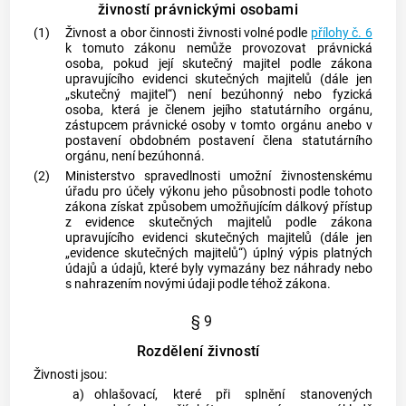
živností právnickými osobami
(1)
Živnost
a obor činnosti
živnosti
volné podle
přílohy č. 6
k tomuto zákonu nemůže provozovat právnická
osoba, pokud její skutečný majitel podle zákona
upravujícího evidenci skutečných majitelů (dále jen
„skutečný majitel“) není bezúhonný nebo fyzická
osoba, která je členem jejího statutárního orgánu,
zástupcem právnické osoby v tomto orgánu anebo v
postavení obdobném postavení člena statutárního
orgánu, není bezúhonná.
(2)
Ministerstvo spravedlnosti umožní živnostenskému
úřadu pro účely výkonu jeho působnosti podle tohoto
zákona získat způsobem umožňujícím dálkový přístup
z evidence skutečných majitelů podle zákona
upravujícího evidenci skutečných majitelů (dále jen
„evidence skutečných majitelů“) úplný výpis platných
údajů a údajů, které byly vymazány bez náhrady nebo
s nahrazením novými údaji podle téhož zákona.
§ 9
Rozdělení živností
Živnosti
jsou:
a)
ohlašovací, které při splnění stanovených