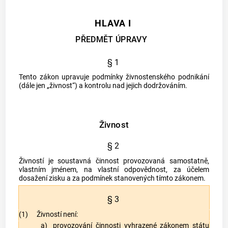
HLAVA I
PŘEDMĚT ÚPRAVY
§ 1
Tento zákon upravuje podmínky živnostenského podnikání
(dále jen „
živnost
“) a kontrolu nad jejich dodržováním.
Živnost
§ 2
Živností
je soustavná činnost provozovaná samostatně,
vlastním jménem, na vlastní odpovědnost, za účelem
dosažení zisku a za podmínek stanovených tímto zákonem.
§ 3
(1)
Živností
není:
a)
provozování činnosti vyhrazené zákonem státu