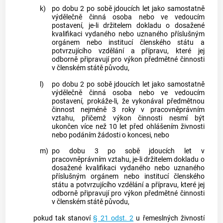
k)
po dobu 2 po sobě jdoucích let jako samostatně
výdělečně činná osoba nebo ve vedoucím
postavení, je-li držitelem dokladu o dosažené
kvalifikaci vydaného nebo uznaného příslušným
orgánem nebo institucí členského státu a
potvrzujícího vzdělání a přípravu, které jej
odborně připravují pro výkon předmětné činnosti
v členském státě původu,
l)
po dobu 2 po sobě jdoucích let jako samostatně
výdělečně činná osoba nebo ve vedoucím
postavení, prokáže-li, že vykonával předmětnou
činnost nejméně 3 roky v pracovněprávním
vztahu, přičemž výkon činnosti nesmí být
ukončen více než 10 let před ohlášením
živnosti
nebo podáním žádosti o koncesi, nebo
m)
po dobu 3 po sobě jdoucích let v
pracovněprávním vztahu, je-li držitelem dokladu o
dosažené kvalifikaci vydaného nebo uznaného
příslušným orgánem nebo institucí členského
státu a potvrzujícího vzdělání a přípravu, které jej
odborně připravují pro výkon předmětné činnosti
v členském státě původu,
pokud tak stanoví
§ 21 odst. 2
u řemeslných
živností