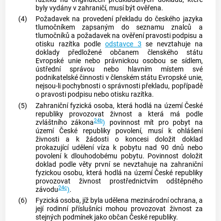
byly vydány v zahraničí, musí být ověřena.
(4)
Požadavek na provedení překladu do českého jazyka
tlumočníkem zapsaným do seznamu znalců a
tlumočníků a požadavek na ověření pravosti podpisu a
otisku razítka podle
odstavce 3
se nevztahuje na
doklady předložené občanem členského státu
Evropské unie nebo právnickou osobou se sídlem,
ústřední správou nebo hlavním místem své
podnikatelské činnosti v členském státu Evropské unie,
nejsou-li pochybnosti o správnosti překladu, popřípadě
o pravosti podpisu nebo otisku razítka.
(5)
Zahraniční fyzická osoba, která hodlá na území České
republiky provozovat
živnost
a která má podle
24b
zvláštního zákona
)
povinnost mít pro pobyt na
území České republiky povolení, musí k ohlášení
živnosti
a k žádosti o koncesi doložit doklad
prokazující udělení víza k pobytu nad 90 dnů nebo
povolení k dlouhodobému pobytu. Povinnost doložit
doklad podle věty první se nevztahuje na zahraniční
fyzickou osobu, která hodlá na území České republiky
provozovat
živnost
prostřednictvím odštěpného
24c
závodu
)
.
(6)
Fyzická osoba, jíž byla udělena mezinárodní ochrana, a
její rodinní příslušníci mohou provozovat
živnost
za
stejných podmínek jako občan České republiky.