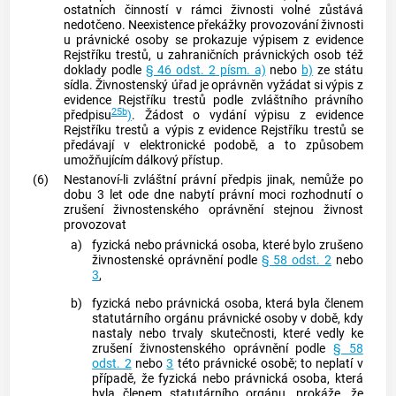
ostatních činností v rámci
živnosti
volné zůstává
nedotčeno. Neexistence překážky provozování
živnosti
u právnické osoby se prokazuje výpisem z evidence
Rejstříku trestů, u zahraničních právnických osob též
doklady podle
§ 46 odst. 2 písm. a)
nebo
b)
ze státu
sídla. Živnostenský úřad je oprávněn vyžádat si výpis z
evidence Rejstříku trestů podle zvláštního právního
25b
předpisu
)
. Žádost o vydání výpisu z evidence
Rejstříku trestů a výpis z evidence Rejstříku trestů se
předávají v elektronické podobě, a to způsobem
umožňujícím dálkový přístup.
(6)
Nestanoví-li zvláštní právní předpis jinak, nemůže po
dobu 3 let ode dne nabytí právní moci rozhodnutí o
zrušení živnostenského oprávnění stejnou
živnost
provozovat
a)
fyzická nebo právnická osoba, které bylo zrušeno
živnostenské oprávnění podle
§ 58 odst. 2
nebo
3
,
b)
fyzická nebo právnická osoba, která byla členem
statutárního orgánu právnické osoby v době, kdy
nastaly nebo trvaly skutečnosti, které vedly ke
zrušení živnostenského oprávnění podle
§ 58
odst. 2
nebo
3
této právnické osobě; to neplatí v
případě, že fyzická nebo právnická osoba, která
byla členem statutárního orgánu, prokáže, že