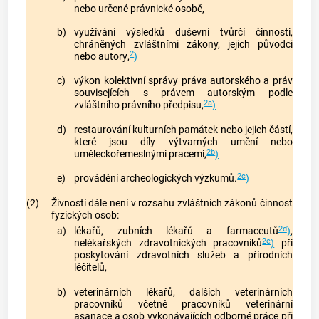
nebo určené právnické osobě,
b)
využívání výsledků duševní tvůrčí činnosti,
chráněných zvláštními zákony, jejich původci
2
nebo
autory
,
)
c)
výkon kolektivní správy práva autorského a práv
souvisejících s právem autorským podle
2a
zvláštního právního předpisu,
)
d)
restaurování kulturních památek nebo jejich částí,
které jsou díly výtvarných umění nebo
2b
uměleckořemeslnými pracemi,
)
2c
e)
provádění archeologických výzkumů.
)
(2)
Živností
dále není v rozsahu zvláštních zákonů činnost
fyzických osob:
2d
a)
lékařů, zubních lékařů a farmaceutů
)
,
2e
nelékařských zdravotnických pracovníků
)
při
poskytování zdravotních služeb a přírodních
léčitelů,
b)
veterinárních lékařů, dalších veterinárních
pracovníků včetně pracovníků veterinární
asanace a osob vykonávajících odborné práce při