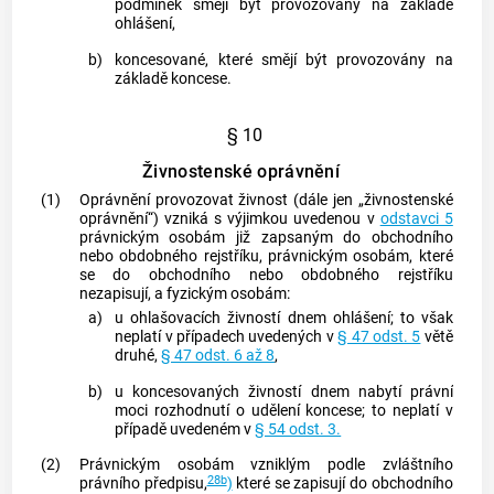
podmínek smějí být provozovány na základě
ohlášení,
b)
koncesované, které smějí být provozovány na
základě koncese.
§ 10
Živnostenské oprávnění
(1)
Oprávnění provozovat
živnost
(dále jen „živnostenské
oprávnění“) vzniká s výjimkou uvedenou v
odstavci 5
právnickým osobám již zapsaným do obchodního
nebo obdobného rejstříku, právnickým osobám, které
se do obchodního nebo obdobného rejstříku
nezapisují, a fyzickým osobám:
a)
u ohlašovacích
živností
dnem ohlášení; to však
neplatí v případech uvedených v
§ 47 odst. 5
větě
druhé,
§ 47 odst. 6 až 8
,
b)
u koncesovaných
živností
dnem nabytí právní
moci rozhodnutí o udělení koncese; to neplatí v
případě uvedeném v
§ 54 odst. 3.
(2)
Právnickým osobám vzniklým podle zvláštního
28b
právního předpisu,
)
které se zapisují do obchodního