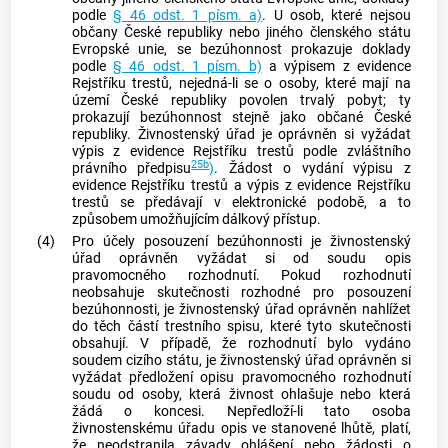
podle
§ 46 odst. 1 písm. a)
. U osob, které nejsou
občany České republiky nebo jiného členského státu
Evropské unie, se bezúhonnost prokazuje doklady
podle
§ 46 odst. 1 písm. b)
a výpisem z evidence
Rejstříku trestů, nejedná-li se o osoby, které mají na
území České republiky povolen trvalý pobyt; ty
prokazují bezúhonnost stejně jako občané České
republiky. Živnostenský úřad je oprávněn si vyžádat
výpis z evidence Rejstříku trestů podle zvláštního
25b
právního předpisu
)
. Žádost o vydání výpisu z
evidence Rejstříku trestů a výpis z evidence Rejstříku
trestů se předávají v elektronické podobě, a to
způsobem umožňujícím dálkový přístup.
(4)
Pro účely posouzení bezúhonnosti je živnostenský
úřad oprávněn vyžádat si od soudu opis
pravomocného rozhodnutí. Pokud rozhodnutí
neobsahuje skutečnosti rozhodné pro posouzení
bezúhonnosti, je živnostenský úřad oprávněn nahlížet
do těch částí trestního spisu, které tyto skutečnosti
obsahují. V případě, že rozhodnutí bylo vydáno
soudem cizího státu, je živnostenský úřad oprávněn si
vyžádat předložení opisu pravomocného rozhodnutí
soudu od osoby, která
živnost
ohlašuje nebo která
žádá o koncesi. Nepředloží-li tato osoba
živnostenskému úřadu opis ve stanovené lhůtě, platí,
že neodstranila závady ohlášení nebo žádosti o