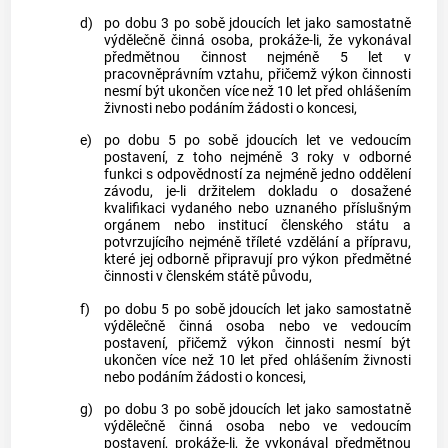
d)
po dobu 3 po sobě jdoucích let jako samostatně
výdělečně činná osoba, prokáže-li, že vykonával
předmětnou činnost nejméně 5 let v
pracovněprávním vztahu, přičemž výkon činnosti
nesmí být ukončen více než 10 let před ohlášením
živnosti
nebo podáním žádosti o koncesi,
e)
po dobu 5 po sobě jdoucích let ve vedoucím
postavení, z toho nejméně 3 roky v odborné
funkci s odpovědností za nejméně jedno oddělení
závodu, je-li držitelem dokladu o dosažené
kvalifikaci vydaného nebo uznaného příslušným
orgánem nebo institucí členského státu a
potvrzujícího nejméně tříleté vzdělání a přípravu,
které jej odborně připravují pro výkon předmětné
činnosti v členském státě původu,
f)
po dobu 5 po sobě jdoucích let jako samostatně
výdělečně činná osoba nebo ve vedoucím
postavení, přičemž výkon činnosti nesmí být
ukončen více než 10 let před ohlášením
živnosti
nebo podáním žádosti o koncesi,
g)
po dobu 3 po sobě jdoucích let jako samostatně
výdělečně činná osoba nebo ve vedoucím
postavení, prokáže-li, že vykonával předmětnou