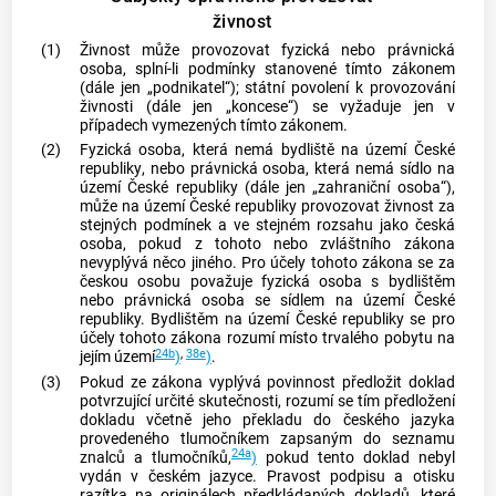
živnost
(1)
Živnost
může provozovat fyzická nebo právnická
osoba, splní-li podmínky stanovené tímto zákonem
(dále jen „podnikatel“); státní povolení k provozování
živnosti
(dále jen „koncese“) se vyžaduje jen v
případech vymezených tímto zákonem.
(2)
Fyzická osoba, která nemá
bydliště na území České
republiky
, nebo právnická osoba, která nemá sídlo na
území České republiky (dále jen „zahraniční osoba“),
může na území České republiky provozovat
živnost
za
stejných podmínek a ve stejném rozsahu jako česká
osoba, pokud z tohoto nebo zvláštního zákona
nevyplývá něco jiného. Pro účely tohoto zákona se za
českou osobu považuje fyzická osoba s bydlištěm
nebo právnická osoba se sídlem na území České
republiky.
Bydlištěm na území České republiky
se pro
účely tohoto zákona rozumí místo trvalého pobytu na
24b
,
38e
jejím území
)
)
.
(3)
Pokud ze zákona vyplývá povinnost předložit doklad
potvrzující určité skutečnosti, rozumí se tím předložení
dokladu včetně jeho překladu do českého jazyka
provedeného tlumočníkem zapsaným do seznamu
24a
znalců a tlumočníků,
)
pokud tento doklad nebyl
vydán v českém jazyce. Pravost podpisu a otisku
razítka na originálech předkládaných dokladů, které