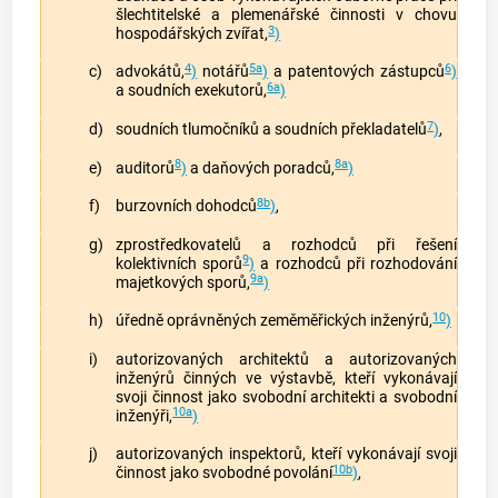
šlechtitelské a plemenářské činnosti v chovu
3
hospodářských zvířat,
)
4
5a
6
c)
advokátů
,
)
notářů
)
a patentových zástupců
)
6a
a soudních exekutorů,
)
7
d)
soudních tlumočníků a soudních překladatelů
)
,
8
8a
e)
auditorů
)
a daňových poradců,
)
8b
f)
burzovních dohodců
)
,
g)
zprostředkovatelů a rozhodců při řešení
9
kolektivních sporů
)
a rozhodců při rozhodování
9a
majetkových sporů,
)
10
h)
úředně oprávněných zeměměřických inženýrů,
)
i)
autorizovaných architektů a autorizovaných
inženýrů činných ve výstavbě, kteří vykonávají
svoji činnost jako svobodní architekti a svobodní
10a
inženýři,
)
j)
autorizovaných inspektorů, kteří vykonávají svoji
10b
činnost jako svobodné povolání
)
,