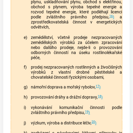
plynu, uskladňování plynu, obchod s elektřinou,
obchod s plynem, výroba tepelné energie a
rozvod tepelné energie, které podléhají licenci
16
podle zvláštního právního předpisu,
)
a
zprostředkovatelská činnost v energetických
odvětvích,
e)
zemědělství, včetně prodeje nezpracovaných
zemědělských výrobků za účelem zpracování
nebo dalšího prodeje, nejde-li o provozování
odborných činností na úseku rostlinolékařské
péče,
f)
prodej nezpracovaných rostlinných a živočišných
výrobků z vlastní drobné pěstitelské a
chovatelské činnosti fyzickými osobami,
17
g)
námořní doprava a mořský rybolov,
)
18
h)
provozování dráhy a drážní dopravy,
)
i)
vykonávání komunikační činnosti podle
19
zvláštního právního předpisu,
)
20
j)
výzkum, výroba a distribuce léčiv,
)