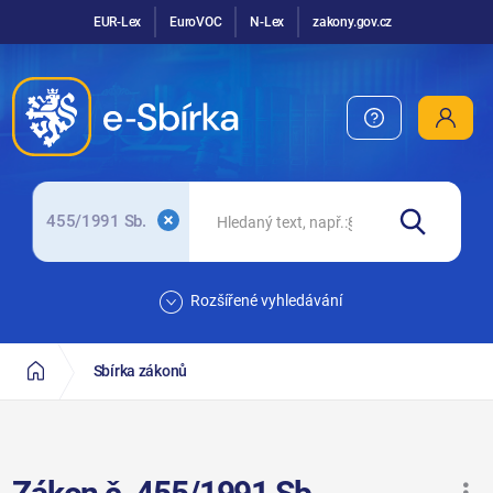
EUR-Lex
EuroVOC
N-Lex
zakony.gov.cz
455/1991 Sb.
Rozšířené vyhledávání
Sbírka zákonů