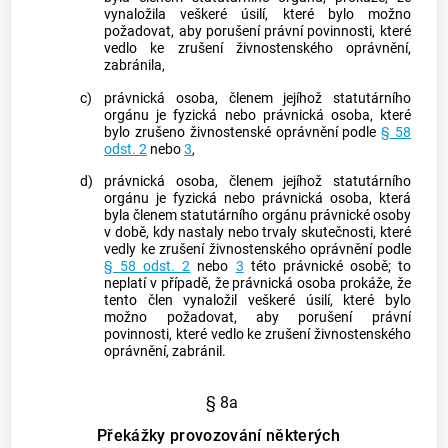
vynaložila veškeré úsilí, které bylo možno
požadovat, aby porušení právní povinnosti, které
vedlo ke zrušení živnostenského oprávnění,
zabránila,
c)
právnická osoba, členem jejíhož statutárního
orgánu je fyzická nebo právnická osoba, které
bylo zrušeno živnostenské oprávnění podle
§ 58
odst. 2
nebo
3
,
d)
právnická osoba, členem jejíhož statutárního
orgánu je fyzická nebo právnická osoba, která
byla členem statutárního orgánu právnické osoby
v době, kdy nastaly nebo trvaly skutečnosti, které
vedly ke zrušení živnostenského oprávnění podle
§ 58 odst. 2
nebo
3
této právnické osobě; to
neplatí v případě, že právnická osoba prokáže, že
tento člen vynaložil veškeré úsilí, které bylo
možno požadovat, aby porušení právní
povinnosti, které vedlo ke zrušení živnostenského
oprávnění, zabránil.
§ 8a
Překážky provozování některých