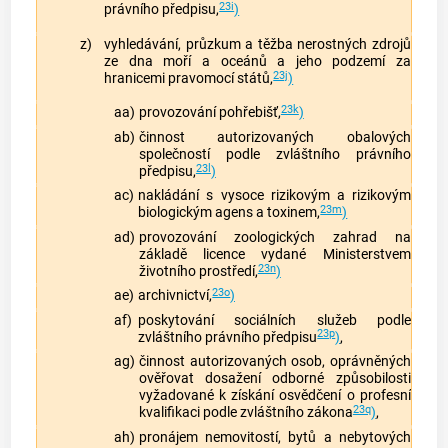
23i
právního předpisu,
)
z)
vyhledávání, průzkum a těžba nerostných zdrojů
ze dna moří a oceánů a jeho podzemí za
23j
hranicemi pravomocí států,
)
23k
aa)
provozování pohřebišť,
)
ab)
činnost autorizovaných obalových
společností podle zvláštního právního
23l
předpisu,
)
ac)
nakládání s vysoce rizikovým a rizikovým
23m
biologickým agens a toxinem,
)
ad)
provozování zoologických zahrad na
základě licence vydané Ministerstvem
23n
životního prostředí,
)
23o
ae)
archivnictví,
)
af)
poskytování sociálních služeb podle
23p
zvláštního právního předpisu
)
,
ag)
činnost autorizovaných osob, oprávněných
ověřovat dosažení odborné způsobilosti
vyžadované k získání osvědčení o profesní
23q
kvalifikaci podle zvláštního zákona
)
,
ah)
pronájem
nemovitostí
, bytů a nebytových