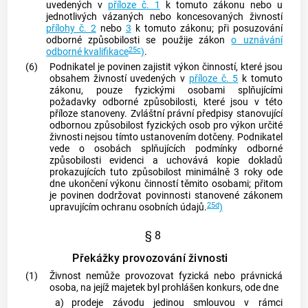
uvedených v
příloze č. 1
k tomuto zákonu nebo u
jednotlivých vázaných nebo koncesovaných
živností
přílohy č. 2
nebo
3
k tomuto zákonu; při posuzování
odborné způsobilosti se použije zákon
o uznávání
25c
odborné kvalifikace
)
.
(6)
Podnikatel je povinen zajistit výkon činností, které jsou
obsahem
živností
uvedených v
příloze č. 5
k tomuto
zákonu, pouze fyzickými osobami splňujícími
požadavky odborné způsobilosti, které jsou v této
příloze stanoveny. Zvláštní právní předpisy stanovující
odbornou způsobilost fyzických osob pro výkon určité
živnosti
nejsou tímto ustanovením dotčeny. Podnikatel
vede o osobách splňujících podmínky odborné
způsobilosti evidenci a uchovává kopie dokladů
prokazujících tuto způsobilost minimálně 3 roky ode
dne ukončení výkonu činností těmito osobami; přitom
je povinen dodržovat povinnosti stanovené zákonem
25d
upravujícím ochranu
osobních údajů
.
)
§ 8
Překážky provozování živnosti
(1)
Živnost
nemůže provozovat fyzická nebo právnická
osoba, na jejíž majetek byl prohlášen konkurs, ode dne
a)
prodeje závodu jedinou smlouvou v rámci