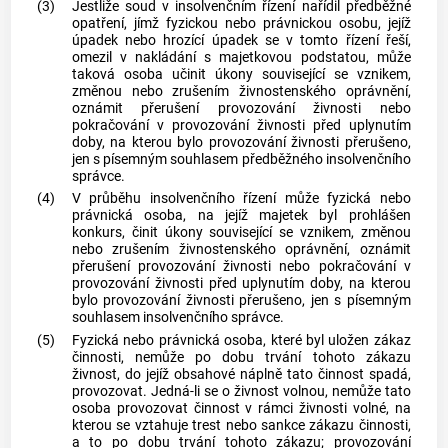
(3)
Jestliže soud v
insolvenčním řízení
nařídil předběžné
opatření, jímž fyzickou nebo právnickou osobu, jejíž
úpadek nebo hrozící úpadek se v tomto řízení řeší,
omezil v nakládání s majetkovou podstatou, může
taková osoba učinit úkony související se vznikem,
změnou nebo zrušením živnostenského oprávnění,
oznámit přerušení provozování
živnosti
nebo
pokračování v provozování
živnosti
před uplynutím
doby, na kterou bylo provozování
živnosti
přerušeno,
jen s písemným souhlasem předběžného
insolvenčního
správce
.
(4)
V průběhu
insolvenčního řízení
může fyzická nebo
právnická osoba, na jejíž majetek byl prohlášen
konkurs, činit úkony související se vznikem, změnou
nebo zrušením živnostenského oprávnění, oznámit
přerušení provozování
živnosti
nebo pokračování v
provozování
živnosti
před uplynutím doby, na kterou
bylo provozování
živnosti
přerušeno, jen s písemným
souhlasem
insolvenčního správce
.
(5)
Fyzická nebo právnická osoba, které byl uložen zákaz
činnosti, nemůže po dobu trvání tohoto zákazu
živnost
, do jejíž obsahové náplně tato činnost spadá,
provozovat. Jedná-li se o
živnost
volnou, nemůže tato
osoba provozovat činnost v rámci
živnosti
volné, na
kterou se vztahuje trest nebo sankce zákazu činnosti,
a to po dobu trvání tohoto zákazu; provozování