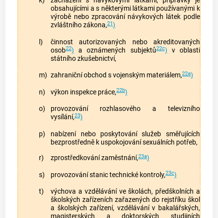
k)
zacházení s návykovými látkami, přípravky je
obsahujícími a s některými látkami používanými k
výrobě nebo zpracování návykových látek podle
21
zvláštního zákona,
)
l)
činnost autorizovaných nebo akreditovaných
22
22c
osob
)
a oznámených subjektů
)
v oblasti
státního zkušebnictví,
22a
m)
zahraniční obchod s vojenským materiálem,
)
22b
n)
výkon inspekce práce,
)
o)
provozování rozhlasového a televizního
23
vysílání,
)
p)
nabízení nebo poskytování služeb směřujících
bezprostředně k uspokojování sexuálních potřeb,
23a
r)
zprostředkování zaměstnání,
)
23c
s)
provozování stanic technické kontroly,
)
t)
výchova a vzdělávání ve školách, předškolních a
školských zařízeních zařazených do rejstříku škol
a školských zařízení, vzdělávání v bakalářských,
magisterských a doktorských studijních