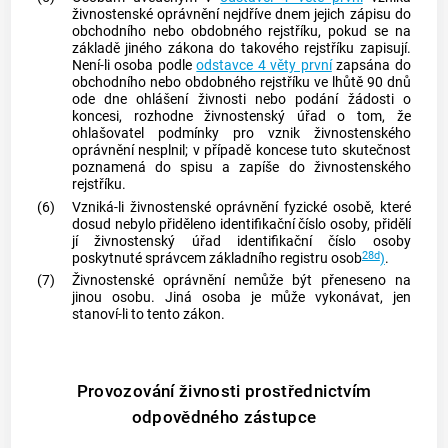
živnostenské oprávnění nejdříve dnem jejich zápisu do
obchodního nebo obdobného rejstříku, pokud se na
základě jiného zákona do takového rejstříku zapisují.
Není-li osoba podle
odstavce 4 věty první
zapsána do
obchodního nebo obdobného rejstříku ve lhůtě 90 dnů
ode dne ohlášení
živnosti
nebo podání žádosti o
koncesi, rozhodne živnostenský úřad o tom, že
ohlašovatel podmínky pro vznik živnostenského
oprávnění nesplnil; v případě koncese tuto skutečnost
poznamená do spisu a zapíše do
živnostenského
rejstříku
.
(6)
Vzniká-li živnostenské oprávnění fyzické osobě, které
dosud nebylo přiděleno identifikační číslo osoby, přidělí
jí živnostenský úřad identifikační číslo osoby
28d
poskytnuté správcem základního registru osob
)
.
(7)
Živnostenské oprávnění nemůže být přeneseno na
jinou osobu. Jiná osoba je může vykonávat, jen
stanoví-li to tento zákon.
Provozování živnosti prostřednictvím
odpovědného zástupce