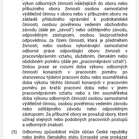
výkon odborných činností náležejících do oboru nebo
příbuzného oboru
živnosti
osobou samostatně
výdělečně činnou v oboru nebo v příbuzném oboru na
základě příslušného oprávnění k podnikatelské
činnosti, osobou pověřenou vedením
obchodního
závodu
(dále jen „závod“) nebo odštěpného závodu,
odpovědným zástupcem, osobou bezprostředně
odpovědnou za řízení činnosti, která je předmětem
živnosti
, nebo osobou vykonávající samostatné
odborné práce odpovídající oboru
živnosti
v
pracovněprávním vztahu, služebním, členském nebo
obdobném poměru (dále jen „pracovněprávní vztah“).
Dobou praxe
se rozumí doba výkonu odborných
činností konaných v pracovním poměru po
stanovenou týdenní pracovní dobu nebo souměřitelná
doba výkonu těchto činností konaných v pracovním
poměru po kratší pracovní dobu nebo v jiném
pracovněprávním vztahu nebo s tím souměřitelná
doba výkonu odborných činností osobou samostatně
výdělečně činnou, osobou pověřenou vedením závodu
nebo odštěpného závodu nebo odpovědným
zástupcem. Za příbuzné obory se považují obory, které
užívají stejných nebo podobných pracovních postupů
a odborných znalostí.
(5)
Odbornou způsobilost může občan České republiky
nebo jiného členského státu Evropské unie prokázat