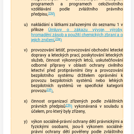
programech a programech celoživotního
vzdělávání podle zvláštního právního
23d
předpisu,
)
u)
nakládání s látkami zařazenými do seznamu 1 v
příloze
Úmluvy o zákazu vývoje, výroby,
hromadění zásob a použití chemických zbraní a o
23e
jejich zničení
,
)
v)
provozování letišť, provozování obchodní letecké
dopravy a leteckých prací, poskytování leteckých
služeb, činnost výkonných letců, uskutečňování
odborné přípravy v oblasti ochrany civilního
letectví před protiprávními činy a provozování
bezpilotního systému držitelem oprávnění k
provozu bezpilotních systémů nebo lehkých
bezpilotních systémů ve specifické kategorii
23f
provozu
)
,
x)
činnost organizací zřízených podle zvláštních
23h
právních předpisů
)
vykonávaná v souladu s
účelem, pro který byly zřízeny,
y)
výkon sociálně-právní ochrany dětí právnickými a
fyzickými osobami, jsou-li výkonem sociálně-
právní ochrany dětí pověřeny podle zvláštního