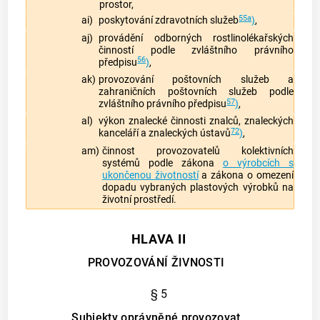
prostor,
55a
ai)
poskytování zdravotních služeb
)
,
aj)
provádění odborných rostlinolékařských
činností podle zvláštního právního
56
předpisu
)
,
ak)
provozování poštovních služeb a
zahraničních poštovních služeb podle
57
zvláštního právního předpisu
)
,
al)
výkon znalecké činnosti znalců, znaleckých
72
kanceláří a znaleckých ústavů
)
,
am)
činnost provozovatelů kolektivních
systémů podle zákona
o výrobcích s
ukončenou životností
a zákona o omezení
dopadu vybraných plastových výrobků na
životní prostředí.
HLAVA II
PROVOZOVÁNÍ ŽIVNOSTI
§ 5
Subjekty oprávněné provozovat