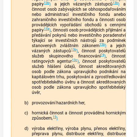
13b
13b
papíry
)
a jejich vázaných zástupců
)
a
činnost osob zabývajících se obhospodařováním
nebo administrací investičního fondu anebo
zahraničního investičního fondu a činnosti osob
provádějících vypořádání obchodů s cennými
13
a
papíry
)
, činnosti osob provádějících přijímání a
předávání pokynů nebo investičního poradenství
týkající se investičních nástrojů za podmínek
13b
stanovených zvláštním zákonem
)
a jejich
13b
vázaných zástupců
)
, činnost poskytovatelů
74
služeb skupinového financování
)
, činnost
13c
ratingových agentur
)
, činnost poskytovatelů
služeb hlášení údajů, činnost akreditovaných
osob podle zákona upravujícího podnikání na
kapitálovém trhu, poskytování a zprostředkování
spotřebitelského úvěru
a činnost akreditovaných
osob podle zákona upravujícího
spotřebitelský
úvěr
,
b)
provozování hazardních her,
c)
hornická činnost a činnost prováděná hornickým
15
způsobem,
)
d)
výroba elektřiny, výroba plynu, přenos elektřiny,
přeprava plynu, distribuce elektřiny, distribuce