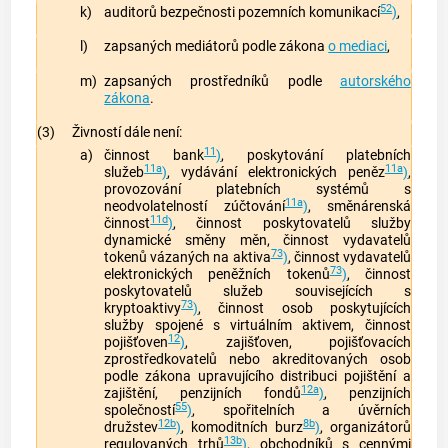
52
k)
auditorů bezpečnosti pozemních komunikací
)
,
l)
zapsaných
mediátorů
podle zákona
o mediaci
,
m)
zapsaných prostředníků podle
autorského
zákona
.
(3)
Živností
dále není:
11
a)
činnost
bank
)
, poskytování platebních
11a
11a
služeb
)
, vydávání elektronických peněz
)
,
provozování platebních systémů s
11a
neodvolatelností zúčtování
)
, směnárenská
11d
činnost
)
, činnost poskytovatelů služby
dynamické směny měn, činnost vydavatelů
73
tokenů vázaných na aktiva
)
, činnost vydavatelů
73
elektronických peněžních tokenů
)
, činnost
poskytovatelů služeb souvisejících s
73
kryptoaktivy
)
, činnost osob poskytujících
služby spojené s virtuálním aktivem, činnost
12
pojišťoven
)
, zajišťoven, pojišťovacích
zprostředkovatelů nebo akreditovaných osob
podle zákona upravujícího distribuci pojištění a
12a
zajištění, penzijních fondů
)
, penzijních
55
společností
)
, spořitelních a úvěrních
12b
8b
družstev
)
, komoditních burz
)
, organizátorů
13b
regulovaných trhů
)
, obchodníků s cennými