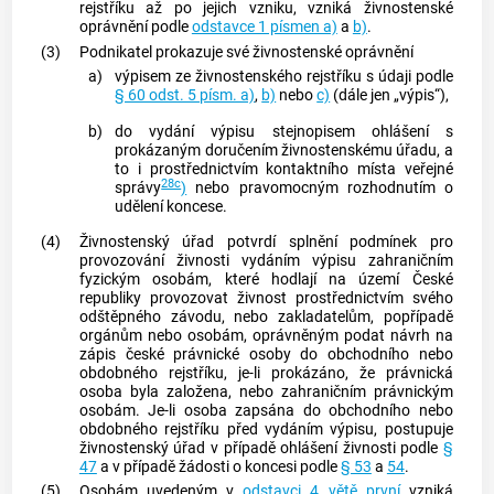
rejstříku až po jejich vzniku, vzniká živnostenské
oprávnění podle
odstavce 1 písmen a)
a
b)
.
(3)
Podnikatel prokazuje své živnostenské oprávnění
a)
výpisem ze
živnostenského rejstříku
s údaji podle
§ 60 odst. 5 písm. a)
,
b)
nebo
c)
(dále jen „výpis“),
b)
do vydání výpisu stejnopisem ohlášení s
prokázaným doručením živnostenskému úřadu, a
to i prostřednictvím kontaktního místa veřejné
28c
správy
)
nebo pravomocným rozhodnutím o
udělení koncese.
(4)
Živnostenský úřad potvrdí splnění podmínek pro
provozování
živnosti
vydáním výpisu zahraničním
fyzickým osobám, které hodlají na území České
republiky provozovat
živnost
prostřednictvím svého
odštěpného závodu, nebo zakladatelům, popřípadě
orgánům nebo osobám, oprávněným podat návrh na
zápis české právnické osoby do obchodního nebo
obdobného rejstříku, je-li prokázáno, že právnická
osoba byla založena, nebo zahraničním právnickým
osobám. Je-li osoba zapsána do obchodního nebo
obdobného rejstříku před vydáním výpisu, postupuje
živnostenský úřad v případě ohlášení
živnosti
podle
§
47
a v případě žádosti o koncesi podle
§ 53
a
54
.
(5)
Osobám uvedeným v
odstavci 4 větě první
vzniká