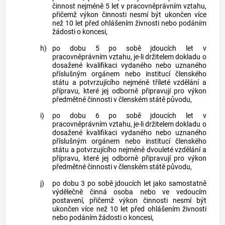
činnost nejméně 5 let v pracovněprávním vztahu,
přičemž výkon činnosti nesmí být ukončen více
než 10 let před ohlášením
živnosti
nebo podáním
žádosti o koncesi,
h)
po dobu 5 po sobě jdoucích let v
pracovněprávním vztahu, je-li držitelem dokladu o
dosažené kvalifikaci vydaného nebo uznaného
příslušným orgánem nebo institucí členského
státu a potvrzujícího nejméně tříleté vzdělání a
přípravu, které jej odborně připravují pro výkon
předmětné činnosti v členském státě původu,
i)
po dobu 6 po sobě jdoucích let v
pracovněprávním vztahu, je-li držitelem dokladu o
dosažené kvalifikaci vydaného nebo uznaného
příslušným orgánem nebo institucí členského
státu a potvrzujícího nejméně dvouleté vzdělání a
přípravu, které jej odborně připravují pro výkon
předmětné činnosti v členském státě původu,
j)
po dobu 3 po sobě jdoucích let jako samostatně
výdělečně činná osoba nebo ve vedoucím
postavení, přičemž výkon činnosti nesmí být
ukončen více než 10 let před ohlášením
živnosti
nebo podáním žádosti o koncesi,