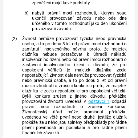
zpeněžení majetkové podstaty,
b)
nabytí právní moci rozhodnutí, kterým soud
ukončil provozování závodu nebo ode dne
určeného v tomto rozhodnutí jako den ukončení
provozování závodu.
(2)
Živnost
nemůže provozovat fyzická nebo právnická
osoba, a to po dobu 3 let od právní moci rozhodnutí o
zamítnutí insolvenčního návrhu proto, že majetek
dlužníka nebude postačovat k úhradě nákladů
insolvenčního řízení
, nebo od právní moci rozhodnutí o
zastavení
insolvenčního řízení
z důvodu, že pro
uspokojení věřitelů je majetek dlužníka zcela
nepostačující.
Živnost
dále nemůže provozovat fyzická
nebo právnická osoba, a to po dobu 3 let od právní
moci rozhodnutí o zrušení konkursu proto, že majetek
dlužníka je zcela nepostačující pro uspokojení věřitelů.
Byl-li konkurs zrušen z jiného důvodu, překážka
provozování
živnosti
uvedená v
odstavci 1
odpadá
právní mocí rozhodnutí o zrušení konkursu.
Živnostenský úřad může prominout překážku
uvedenou ve větě první nebo druhé, jestliže dlužník
prokáže, že u něho jsou splněny předpoklady pro řádné
plnění povinností při podnikání a pro řádné plnění
finančních závazků.