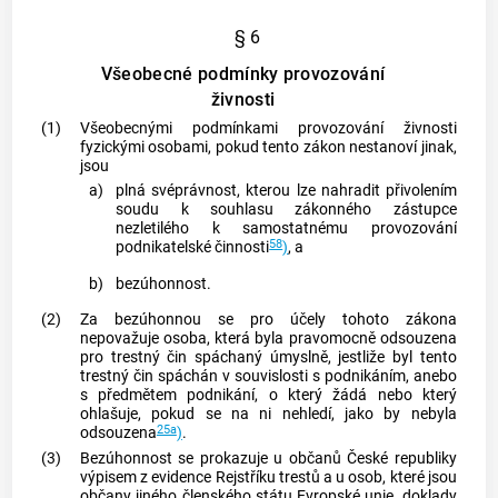
§ 6
Všeobecné podmínky provozování
živnosti
(1)
Všeobecnými podmínkami provozování
živnosti
fyzickými osobami, pokud tento zákon nestanoví jinak,
jsou
a)
plná svéprávnost, kterou lze nahradit přivolením
soudu k souhlasu zákonného zástupce
nezletilého k samostatnému provozování
58
podnikatelské činnosti
)
, a
b)
bezúhonnost.
(2)
Za bezúhonnou se pro účely tohoto zákona
nepovažuje osoba, která byla pravomocně odsouzena
pro
trestný čin
spáchaný úmyslně, jestliže byl tento
trestný čin
spáchán v souvislosti s podnikáním, anebo
s předmětem podnikání, o který žádá nebo který
ohlašuje, pokud se na ni nehledí, jako by nebyla
25a
odsouzena
)
.
(3)
Bezúhonnost se prokazuje u občanů České republiky
výpisem z evidence Rejstříku trestů a u osob, které jsou
občany jiného členského státu Evropské unie, doklady