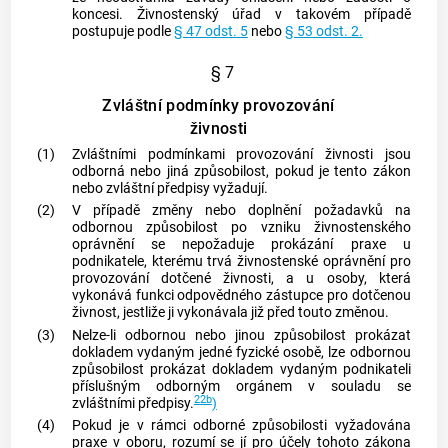
koncesi. Živnostenský úřad v takovém případě
postupuje podle
§ 47 odst. 5
nebo
§ 53 odst. 2.
§ 7
Zvláštní podmínky provozování
živnosti
(1)
Zvláštními podmínkami provozování
živnosti
jsou
odborná nebo jiná způsobilost, pokud je tento zákon
nebo zvláštní předpisy vyžadují.
(2)
V případě změny nebo doplnění požadavků na
odbornou způsobilost po vzniku živnostenského
oprávnění se nepožaduje prokázání praxe u
podnikatele, kterému trvá živnostenské oprávnění pro
provozování dotčené
živnosti
, a u osoby, která
vykonává funkci odpovědného zástupce pro dotčenou
živnost
, jestliže ji vykonávala již před touto změnou.
(3)
Nelze-li odbornou nebo jinou způsobilost prokázat
dokladem vydaným jedné fyzické osobě, lze odbornou
způsobilost prokázat dokladem vydaným podnikateli
příslušným odborným orgánem v souladu se
22b
zvláštními předpisy.
)
(4)
Pokud je v rámci odborné způsobilosti vyžadována
praxe v oboru, rozumí se jí pro účely tohoto zákona