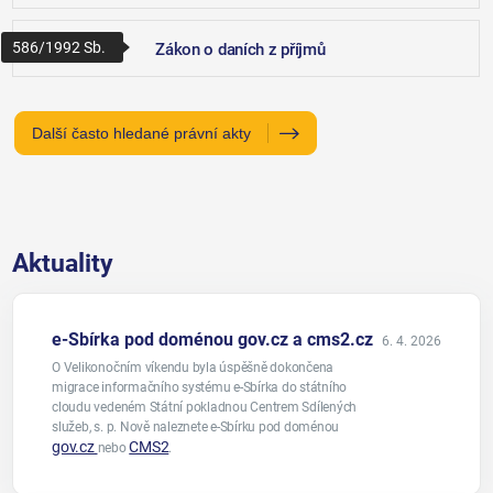
586/1992 Sb.
Zákon o daních z příjmů
Další často hledané právní akty
Aktuality
e-Sbírka pod doménou gov.cz a cms2.cz
6. 4. 2026
O Velikonočním víkendu byla úspěšně dokončena
migrace informačního systému e-Sbírka do státního
cloudu vedeném Státní pokladnou Centrem Sdílených
služeb, s. p. Nově naleznete e-Sbírku pod doménou
gov.cz
CMS2
nebo
.