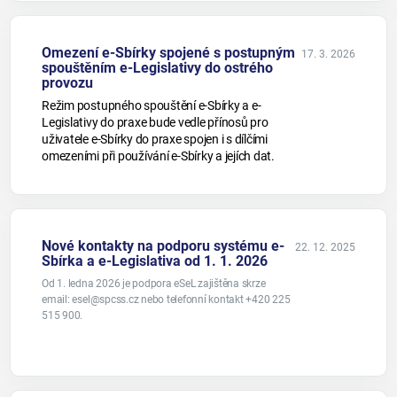
Omezení e-Sbírky spojené s postupným
17. 3. 2026
spouštěním e-Legislativy do ostrého
provozu
Režim postupného spouštění e-Sbírky a e-
Legislativy do praxe bude vedle přínosů pro
uživatele e-Sbírky do praxe spojen i s dílčími
omezeními při používání e-Sbírky a jejích dat.
Nové kontakty na podporu systému e-
22. 12. 2025
Sbírka a e-Legislativa od 1. 1. 2026
Od 1. ledna 2026 je podpora eSeL zajištěna skrze
email: esel@spcss.cz nebo telefonní kontakt +420 225
515 900.