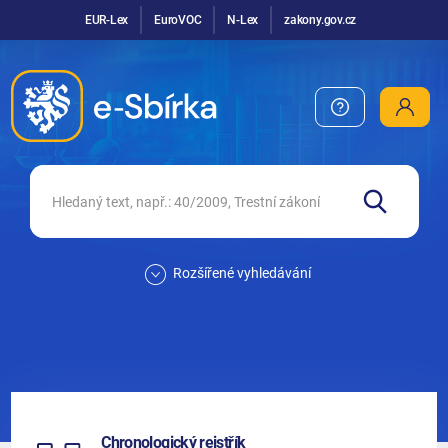
EUR-Lex
EuroVOC
N-Lex
zakony.gov.cz
Rozšířené vyhledávání
Chronologický rejstřík