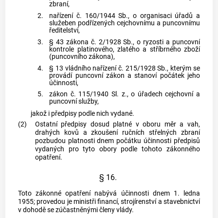
zbraní,
2.
nařízení č. 160/1944 Sb., o organisaci úřadů a
služeben podřízených cejchovnímu a puncovnímu
ředitelství,
3.
§ 43 zákona č. 2/1928 Sb., o ryzosti a puncovní
kontrole platinového, zlatého a stříbrného zboží
(puncovního zákona),
4.
§ 13 vládního nařízení č. 215/1928 Sb., kterým se
provádí puncovní zákon a stanoví počátek jeho
účinnosti,
5.
zákon č. 115/1940 Sl. z., o úřadech cejchovní a
puncovní služby,
jakož i předpisy podle nich vydané.
(2)
Ostatní předpisy dosud platné v oboru měr a vah,
drahých kovů a zkoušení ručních střelných zbraní
pozbudou platnosti dnem počátku účinnosti předpisů
vydaných pro tyto obory podle tohoto zákonného
opatření.
§ 16.
Toto zákonné opatření nabývá účinnosti dnem 1. ledna
1955; provedou je ministři financí, strojírenství a stavebnictví
v dohodě se zúčastněnými členy vlády.