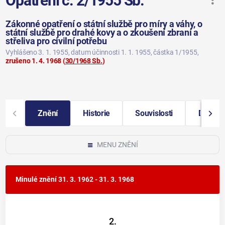
Opatření č. 2/1955 Sb.
Zákonné opatření o státní službě pro míry a váhy, o
státní službě pro drahé kovy a o zkoušení zbraní a
střeliva pro civilní potřebu
Vyhlášeno 3. 1. 1955
, datum účinnosti 1. 1. 1955
, částka 1/1955
,
zrušeno 1. 4. 1968
(
30/1968 Sb.
)
Znění
Historie
Souvislosti
Další i
MENU ZNĚNÍ
Minulé znění
31. 3. 1962 - 31. 3. 1968
2.