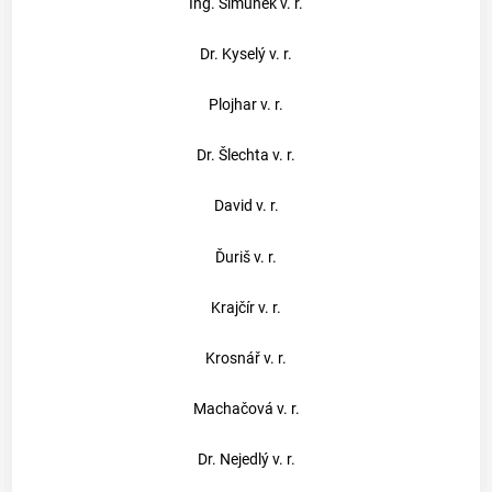
Ing. Šimůnek v. r.
Dr. Kyselý v. r.
Plojhar v. r.
Dr. Šlechta v. r.
David v. r.
Ďuriš v. r.
Krajčír v. r.
Krosnář v. r.
Machačová v. r.
Dr. Nejedlý v. r.