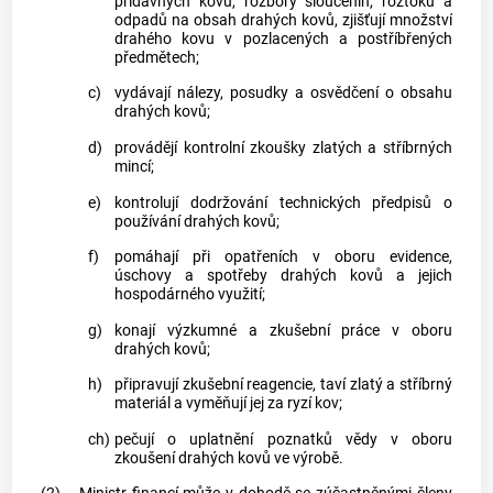
přídavných kovů, rozbory sloučenin, roztoků a
odpadů na obsah drahých kovů, zjišťují množství
drahého kovu v pozlacených a postříbřených
předmětech;
c)
vydávají nálezy, posudky a osvědčení o obsahu
drahých kovů;
d)
provádějí kontrolní zkoušky zlatých a stříbrných
mincí;
e)
kontrolují dodržování technických předpisů o
používání drahých kovů;
f)
pomáhají při opatřeních v oboru evidence,
úschovy a spotřeby drahých kovů a jejich
hospodárného využití;
g)
konají výzkumné a zkušební práce v oboru
drahých kovů;
h)
připravují zkušební reagencie, taví zlatý a stříbrný
materiál a vyměňují jej za ryzí kov;
ch)
pečují o uplatnění poznatků vědy v oboru
zkoušení drahých kovů ve výrobě.