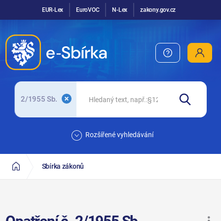
EUR-Lex
EuroVOC
N-Lex
zakony.gov.cz
2/1955 Sb.
Rozšířené vyhledávání
Sbírka zákonů