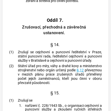
zbraní a střeliva pro civilní potřebu.
Oddíl 7.
Zrušovací, přechodná a závěrečná
ustanovení.
§ 14.
(1)
Zrušují se cejchovní a puncovní ředitelství v Praze,
státní puncovní rada, ředitelství cejchovní a puncovní
služby v Bratislavě a cejchovní a puncovní úřady.
(2)
Státní úřad pro míry, váhy a drahé kovy a ministerstvo
strojírenství nebo orgán určený podle
§ 12
převezmou
v mezích plánu práce zrušených úřadů přiměřený
počet jejich zaměstnanců, kteří jsou činni v oboru
převzaté působnosti.
§ 15.
(1)
Zrušují se
1.
nařízení č. 228/1943 Sb., o organisaci cejchovní a
puncovní služby a zkoušení ručních střelných