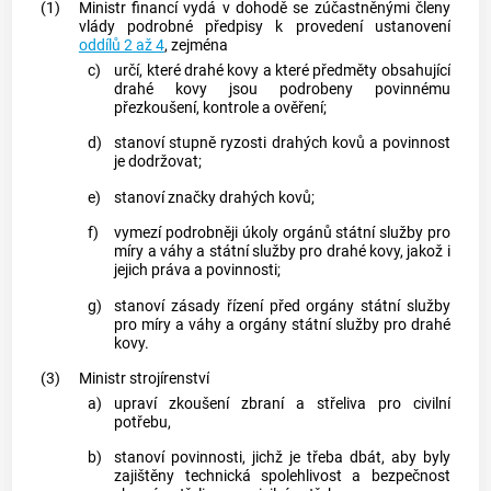
(1)
Ministr financí vydá v dohodě se zúčastněnými členy
vlády podrobné předpisy k provedení ustanovení
oddílů 2 až 4
, zejména
c)
určí, které drahé kovy a které předměty obsahující
drahé kovy jsou podrobeny povinnému
přezkoušení, kontrole a ověření;
d)
stanoví stupně ryzosti drahých kovů a povinnost
je dodržovat;
e)
stanoví značky drahých kovů;
f)
vymezí podrobněji úkoly orgánů státní služby pro
míry a váhy a státní služby pro drahé kovy, jakož i
jejich práva a povinnosti;
g)
stanoví zásady řízení před orgány státní služby
pro míry a váhy a orgány státní služby pro drahé
kovy.
(3)
Ministr strojírenství
a)
upraví zkoušení zbraní a střeliva pro civilní
potřebu,
b)
stanoví povinnosti, jichž je třeba dbát, aby byly
zajištěny technická spolehlivost a bezpečnost