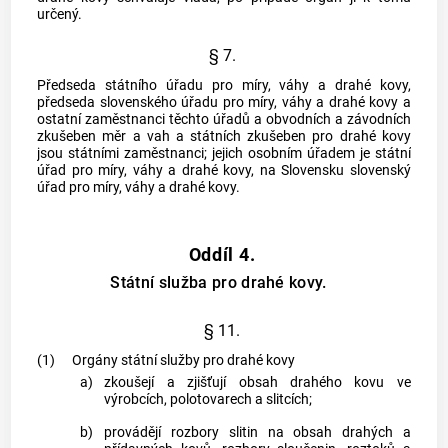
určený.
§ 7.
Předseda státního úřadu pro míry, váhy a drahé kovy,
předseda slovenského úřadu pro míry, váhy a drahé kovy a
ostatní zaměstnanci těchto úřadů a obvodních a závodních
zkušeben měr a vah a státních zkušeben pro drahé kovy
jsou státními zaměstnanci; jejich osobním úřadem je státní
úřad pro míry, váhy a drahé kovy, na Slovensku slovenský
úřad pro míry, váhy a drahé kovy.
Oddíl 4.
Státní služba pro drahé kovy.
§ 11.
(1)
Orgány státní služby pro drahé kovy
a)
zkoušejí a zjišťují obsah drahého kovu ve
výrobcích, polotovarech a slitcích;
b)
provádějí rozbory slitin na obsah drahých a