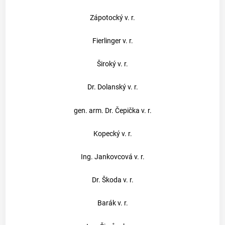
Zápotocký v. r.
Fierlinger v. r.
Široký v. r.
Dr. Dolanský v. r.
gen. arm. Dr. Čepička v. r.
Kopecký v. r.
Ing. Jankovcová v. r.
Dr. Škoda v. r.
Barák v. r.