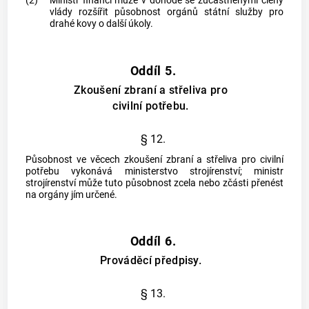
(2)
Ministr financí může v dohodě se zúčastněnými členy
vlády rozšířit působnost orgánů státní služby pro
drahé kovy o další úkoly.
Oddíl 5.
Zkoušení zbraní a střeliva pro
civilní potřebu.
§ 12.
Působnost ve věcech zkoušení zbraní a střeliva pro civilní
potřebu vykonává ministerstvo strojírenství; ministr
strojírenství může tuto působnost zcela nebo zčásti přenést
na orgány jím určené.
Oddíl 6.
Prováděcí předpisy.
§ 13.