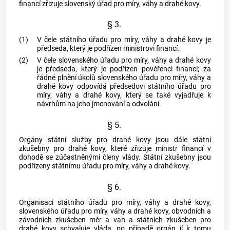
financí zřizuje slovenský úřad pro míry, váhy a drahé kovy.
§ 3.
(1)
V čele státního úřadu pro míry, váhy a drahé kovy je
předseda, který je podřízen ministrovi financí.
(2)
V čele slovenského úřadu pro míry, váhy a drahé kovy
je předseda, který je podřízen pověřenci financí; za
řádné plnění úkolů slovenského úřadu pro míry, váhy a
drahé kovy odpovídá předsedovi státního úřadu pro
míry, váhy a drahé kovy, který se také vyjadřuje k
návrhům na jeho jmenování a odvolání.
§ 5.
Orgány státní služby pro drahé kovy jsou dále státní
zkušebny pro drahé kovy, které zřizuje ministr financí v
dohodě se zúčastněnými členy vlády. Státní zkušebny jsou
podřízeny státnímu úřadu pro míry, váhy a drahé kovy.
§ 6.
Organisaci státního úřadu pro míry, váhy a drahé kovy,
slovenského úřadu pro míry, váhy a drahé kovy, obvodních a
závodních zkušeben měr a vah a státních zkušeben pro
drahé kovy schvaluje vláda, po případě orgán jí k tomu