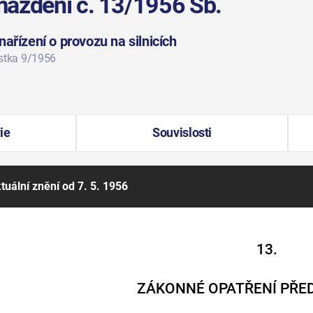
máždění č. 13/1956 Sb.
ařízení o provozu na silnicích
ástka 9/1956
ie
Souvislosti
tuální znění
od 7. 5. 1956
13.
ZÁKONNÉ OPATŘENÍ PŘE