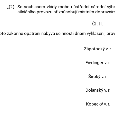
„(2)
Se souhlasem vlády mohou ústřední národní výbor
silničního provozu přizpůsobují místním dopravní
Čl. II.
oto zákonné opatření nabývá účinnosti dnem vyhlášení; prove
Zápotocký v. r.
Fierlinger v. r.
Široký v. r.
Dolanský v. r.
Kopecký v. r.