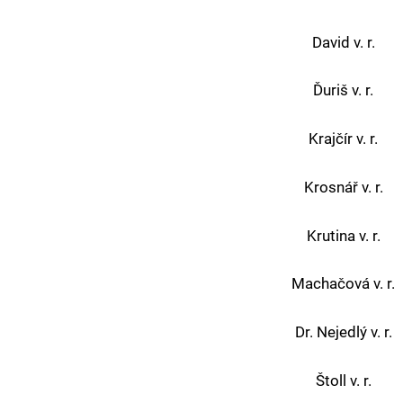
David v. r.
Ďuriš v. r.
Krajčír v. r.
Krosnář v. r.
Krutina v. r.
Machačová v. r.
Dr. Nejedlý v. r.
Štoll v. r.