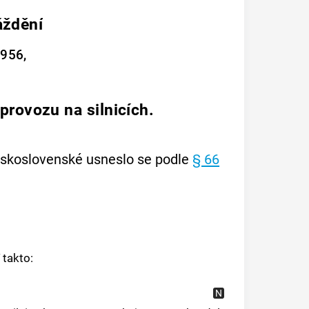
áždění
1956,
provozu na silnicích.
eskoslovenské usneslo se podle
§ 66
 takto: