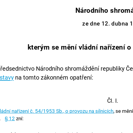
Národního shrom
ze dne 12. dubna 
kterým se mění vládní nařízení o 
ředsednictvo Národního shromáždění republiky Č
stavy
na tomto zákonném opatření:
Čl. I.
ládní nařízení č. 54/1953 Sb., o provozu na silnicích
, se mění
.
§ 12
zní: