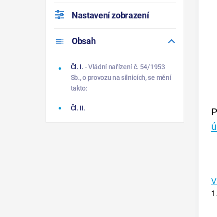
Nastavení zobrazení
Obsah
Čl. I.
- Vládní nařízení č. 54/1953
Sb., o provozu na silnicích, se mění
takto:
Čl. II.
P
ú
V
1