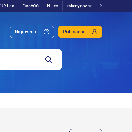
EUR-Lex
EuroVOC
N-Lex
zakony.gov.cz
Nápověda
Přihlášení