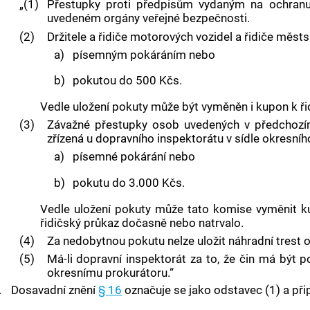
„(1)
Přestupky proti předpisům vydaným na ochranu s
uvedeném orgány veřejné bezpečnosti.
(2)
Držitele a řidiče motorových vozidel a řidiče městs
a)
písemným pokáráním nebo
b)
pokutou do 500 Kčs.
Vedle uložení pokuty může být vyměněn i kupon k ř
(3)
Závažné přestupky osob uvedených v předchozím 
zřízená u dopravního inspektorátu v sídle okresníh
a)
písemné pokárání nebo
b)
pokutu do 3.000 Kčs.
Vedle uložení pokuty může tato komise vyměnit 
řidičský průkaz dočasně nebo natrvalo.
(4)
Za nedobytnou pokutu nelze uložit náhradní trest 
(5)
Má-li dopravní inspektorát za to, že čin má být p
okresnímu prokurátoru.“
.
Dosavadní znění
§ 16
označuje se jako odstavec (1) a přip