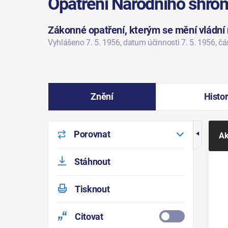
Opatření Národního shro
Zákonné opatření, kterým se mění vládní n
Vyhlášeno 7. 5. 1956
, datum účinnosti 7. 5. 1956
, č
Znění
Histor
Porovnat
Ak
Stáhnout
Tisknout
Citovat