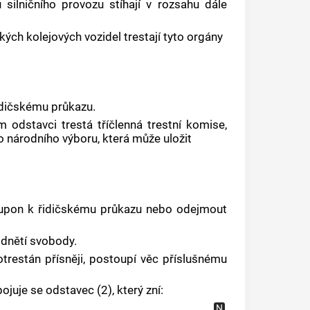
ilničního provozu stíhají v rozsahu dále
kých kolejových vozidel trestají tyto orgány
idičskému průkazu.
odstavci trestá tříčlenná trestní komise,
o národního výboru, která může uložit
kupon k řidičskému průkazu nebo odejmout
odnětí svobody.
otrestán přísněji, postoupí věc příslušnému
ojuje se odstavec (2), který zní: