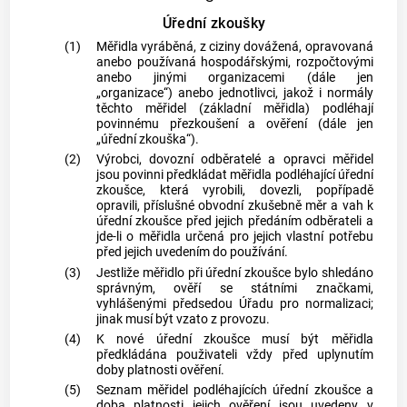
Úřední zkoušky
(1)
Měřidla vyráběná, z ciziny dovážená, opravovaná
anebo používaná hospodářskými, rozpočtovými
anebo jinými organizacemi (dále jen
„organizace“) anebo jednotlivci, jakož i normály
těchto měřidel (základní měřidla) podléhají
povinnému přezkoušení a ověření (dále jen
„úřední zkouška“).
(2)
Výrobci, dovozní odběratelé a opravci měřidel
jsou povinni předkládat měřidla podléhající úřední
zkoušce, která vyrobili, dovezli, popřípadě
opravili, příslušné obvodní zkušebně měr a vah k
úřední zkoušce před jejich předáním odběrateli a
jde-li o měřidla určená pro jejich vlastní potřebu
před jejich uvedením do používání.
(3)
Jestliže měřidlo při úřední zkoušce bylo shledáno
správným, ověří se státními značkami,
vyhlášenými předsedou Úřadu pro normalizaci;
jinak musí být vzato z provozu.
(4)
K nové úřední zkoušce musí být měřidla
předkládána použivateli vždy před uplynutím
doby platnosti ověření.
(5)
Seznam měřidel podléhajících úřední zkoušce a
doba platnosti jejich ověření jsou uvedeny v