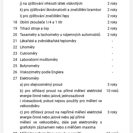
j) na zjišťování vlhkosti látek vláknitých
2 roky
k) pro zjišťování škrobnatosti a znečištění brambor
2 roky
l) pro zjišťování znečištění řepy
2 roky
18
Obilní zkoušeče 1/4 a 1 litr
2 roky
19
Trhací stroje a lisy
2 roky
20
Taxametry a tachometry u nájemných automobilů
2 roky
21
Lékařské a zvěrolékařské teploměry
-
22
Lihoměry
-
23
Cukroměry
-
24
Laboratorní moštoměry
-
25
Butyrometry
-
26
Viskozimetry podle Englera
-
27
Elektroměry
a) pro stejnosměrný proud
3 roky
b) pro střídavý proud na přímé měření elektrické
10 roků
energie činné nebo jalové, jednosazbové
i vícesazbové, pokud nejsou použity pro měření ve
velkoodběru
c) pro střídavý proud na nepřímé měření elektrické
3 roky
energie činné nebo jalové nebo její přímé
měření ve velkoodběru, dále pak elektroměry s
grafickým záznamem nebo s měřičem maxima