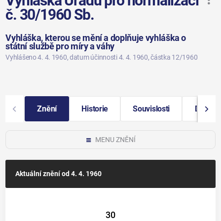
Vyhláška Úřadu pro normalizaci
č. 30/1960 Sb.
Vyhláška, kterou se mění a doplňuje vyhláška o
státní službě pro míry a váhy
Vyhlášeno 4. 4. 1960
, datum účinnosti 4. 4. 1960
, částka 12/1960
Znění
Historie
Souvislosti
Další i
MENU ZNĚNÍ
Aktuální znění
od 4. 4. 1960
30