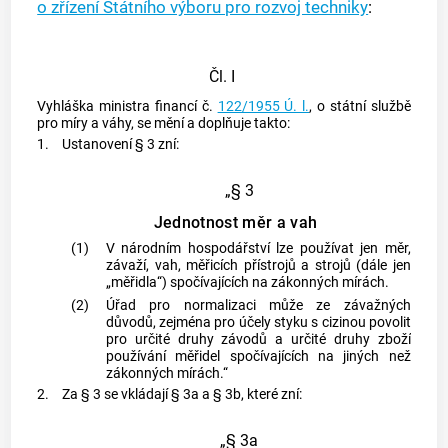
o zřízení Státního výboru pro rozvoj techniky
:
Čl. I
Vyhláška ministra financí č.
122/1955 Ú. l.
, o státní službě
pro míry a váhy, se mění a doplňuje takto:
1.
Ustanovení § 3 zní:
„§ 3
Jednotnost měr a vah
(1)
V národním hospodářství lze používat jen měr,
závaží, vah, měřicích přístrojů a strojů (dále jen
„měřidla“) spočívajících na zákonných mírách.
(2)
Úřad pro normalizaci může ze závažných
důvodů, zejména pro účely styku s cizinou povolit
pro určité druhy závodů a určité druhy zboží
používání měřidel spočívajících na jiných než
zákonných mírách.“
2.
Za § 3 se vkládají § 3a a § 3b, které zní:
„§ 3a