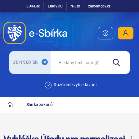
EUR-Lex
EuroVOC
N-Lex
zakony.gov.cz
30/1960 Sb.
Rozšířené vyhledávání
Sbírka zákonů