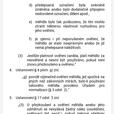
d)
předepsaná označení byla svévolně
změněna anebo bylo dodatečně připojeno
nedovolené označení, dělení apod.,
e)
měřidlo bylo tak poškozeno, že tím mohlo
ztratit některou vlastnost rozhodnou pro
jeho ověření,
f)
je zjevno i při neporušeném ověření, že
měřidlo se stalo nesprávným anebo že již
nemá předepsané náležitosti.
(3)
Jestliže platnost ověření zanikla, platí měřidlo za
neověřené a nesmí být používáno, pokud není
znovu přezkoušeno a ověřeno.“
4.
Ustanovení § 6 písm. g) zní:
„g)
povolit výjimečně ověření měřidla, jež spočívá na
jiných než zákonných mírách, bylo-li používání
takového měřidla povoleno Úřadem pro
normalizaci (§ 3 odst. 2).“
5.
Ustanovení § 17 odst. 3 zní:
„(3)
O přezkoušení a ověření měřidla anebo jeho
odmítnutí se nevydává žádný nález (osvědčení,
ověřovací list apod.), pokud měrové předpisy