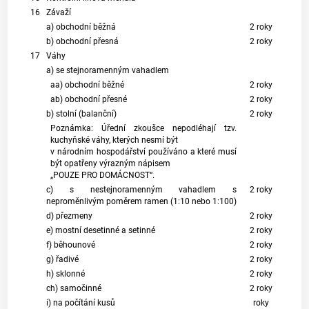
16
Závaží
a) obchodní běžná
2 roky
b) obchodní přesná
2 roky
17
Váhy
a) se stejnoramenným vahadlem
aa) obchodní běžné
2 roky
ab) obchodní přesné
2 roky
b) stolní (balanční)
2 roky
Poznámka: Úřední zkoušce nepodléhají tzv.
kuchyňské váhy, kterých nesmí být
v národním hospodářství používáno a které musí
být opatřeny výrazným nápisem
„POUZE PRO DOMÁCNOST“.
c) s nestejnoramenným vahadlem s
2 roky
neproměnlivým poměrem ramen (1:10 nebo 1:100)
d) přezmeny
2 roky
e) mostní desetinné a setinné
2 roky
f) běhounové
2 roky
g) řadivé
2 roky
h) sklonné
2 roky
ch) samočinné
2 roky
i) na počítání kusů
roky