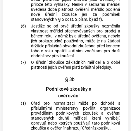
příloze této vyhlášky. Není-li v seznamu měřidel
uvedena doba platnosti ověření, měřidlo podléhá
nové úřední zkoušce jen za podmínek
stanovených v § 5 odst. 2 písm. b) až f).
(6)
Jestliže se od prvé úřední zkoušky nezměnila
vlastnost měřidel přechovávaných pro prodej a
během roku, v němž byla úředně ověřena, nebylo
jich prokazatelně používáno, může je na žádost
držitele příslušná obvodní zkušebna před koncem
tohoto roku opatřit státními značkami pro další
období bez přezkoušení.
(7)
O úřední zkoušce základních měřidel a o době
platnosti jejich ověření platí zvláštní předpisy.
§ 3b
Podnikové zkoušky a
ověřování
(1)
Úřad pro normalizaci může po dohodě s
příslušnými ministerstvy pověřit organizace
prováděním podnikových zkoušek a ověření
stanovených druhů měřidel, která vyrábějí,
opravují, nebo kterých používají; tato podniková
zkouška a ověření nahrazují úřední zkoušku.