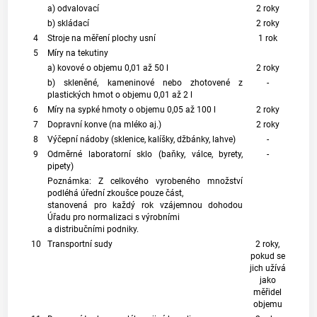
a) odvalovací
2 roky
b) skládací
2 roky
4
Stroje na měření plochy usní
1 rok
5
Míry na tekutiny
a) kovové o objemu 0,01 až 50 l
2 roky
b) skleněné, kameninové nebo zhotovené z
-
plastických hmot o objemu 0,01 až 2 l
6
Míry na sypké hmoty o objemu 0,05 až 100 l
2 roky
7
Dopravní konve (na mléko aj.)
2 roky
8
Výčepní nádoby (sklenice, kalíšky, džbánky, lahve)
-
9
Odměrné laboratorní sklo (baňky, válce, byrety,
-
pipety)
Poznámka: Z celkového vyrobeného množství
podléhá úřední zkoušce pouze část,
stanovená pro každý rok vzájemnou dohodou
Úřadu pro normalizaci s výrobními
a distribučními podniky.
10
Transportní sudy
2 roky,
pokud se
jich užívá
jako
měřidel
objemu