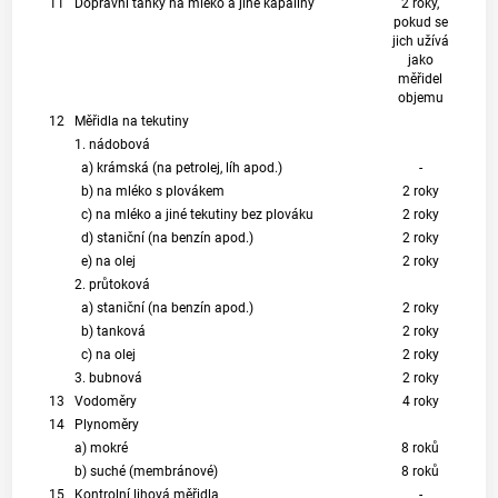
11
Dopravní tanky na mléko a jiné kapaliny
2 roky,
pokud se
jich užívá
jako
měřidel
objemu
12
Měřidla na tekutiny
1. nádobová
a) krámská (na petrolej, líh apod.)
-
b) na mléko s plovákem
2 roky
c) na mléko a jiné tekutiny bez plováku
2 roky
d) staniční (na benzín apod.)
2 roky
e) na olej
2 roky
2. průtoková
a) staniční (na benzín apod.)
2 roky
b) tanková
2 roky
c) na olej
2 roky
3. bubnová
2 roky
13
Vodoměry
4 roky
14
Plynoměry
a) mokré
8 roků
b) suché (membránové)
8 roků
15
Kontrolní lihová měřidla
-