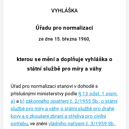
VYHLÁŠKA
Úřadu pro normalizaci
ze dne 15. března 1960,
kterou se mění a doplňuje vyhláška o
státní službě pro míry a váhy
Úřad pro normalizaci stanoví v dohodě s
příslušnými ministerstvy podle
§ 13 odst. 1 písm.
a)
a
b)
zákonného opatření č. 2/1955 Sb., o státní
službě pro míry a váhy, o státní službě pro drahé
kovy a o zkoušení zbraní a střeliva pro civilní
potřebu
, ve znění
vládního nařízení č. 3/1959 Sb.,