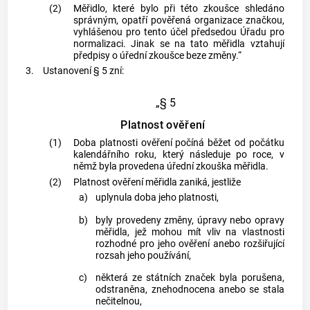
(2)
Měřidlo, které bylo při této zkoušce shledáno
správným, opatří pověřená organizace značkou,
vyhlášenou pro tento účel předsedou Úřadu pro
normalizaci. Jinak se na tato měřidla vztahují
předpisy o úřední zkoušce beze změny.“
3.
Ustanovení § 5 zní:
„§ 5
Platnost ověření
(1)
Doba platnosti ověření počíná běžet od počátku
kalendářního roku, který následuje po roce, v
němž byla provedena úřední zkouška měřidla.
(2)
Platnost ověření měřidla zaniká, jestliže
a)
uplynula doba jeho platnosti,
b)
byly provedeny změny, úpravy nebo opravy
měřidla, jež mohou mít vliv na vlastnosti
rozhodné pro jeho ověření anebo rozšiřující
rozsah jeho používání,
c)
některá ze státních značek byla porušena,
odstraněna, znehodnocena anebo se stala
nečitelnou,