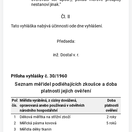
nestanoví jinak.“
Čl. II
Tato vyhláška nabývá účinnosti ode dne vyhlášení.
Předseda:
inž. Dostal v. r.
Příloha vyhlášky č. 30/1960
Seznam měřidel podléhajících zkoušce a doba
platnosti jejich ověření
Poř.
Měřidla vyráběná, z ciziny dovážená,
Doba
čís.
opravovaná anebo používaná v odvětvích
platnosti
národního hospodářství
ověření
1
Délková měřítka na střižní zboží
2 roky
2
Měřická pásma kovová
5 roků
3
Měřidla délky tkanin