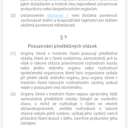
jejich dožádáním a trestné činy neprodleně oznamovat
prokurátoru nebo bezpečnostním orgánům.
(2)
Ustanovením
odstavce 1
není dotčena povinnost
zachovávat státní a hospodářské tajemství ani státem
uložená povinnost mlčenlivosti.
§ 9
Posuzování předběžných otázek
(1)
Orgány činné v trestním řízení posuzují předběžné
otázky, které se v řízení vyskytnou, samostatně; je-li tu
však o takové otázce pravomocné rozhodnutí soudu
nebo jiného státního orgánu nebo rozhodnutí
společenské organizace, které tato organizace vydala
při plnění úkolů státního orgánu, jsou orgány činné v
trestním řízení takovým rozhodnutím vázány, pokud
nejde o posouzení viny obviněného.
(2)
Orgány činné v trestním řízení nejsou oprávněny řešit
samostatně předběžné otázky týkající se osobního
stavu, o nichž se rozhoduje v řízení ve věcech
občanskoprávních. Jestliže rozhodnutí o takové
otázce nebylo ještě vydáno, vyčkají jeho vydání; není-li
příslušné řízení dosud v běhu, navrhne prokurátor jeho
zahájení.