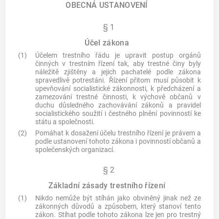
OBECNÁ USTANOVENÍ
§ 1
Účel zákona
(1)
Účelem trestního řádu je upravit postup orgánů
činných v trestním řízení tak, aby
trestné činy
byly
náležitě zjištěny a jejich pachatelé podle zákona
spravedlivě potrestáni. Řízení přitom musí působit k
upevňování socialistické zákonnosti, k předcházení a
zamezování trestné činnosti, k výchově občanů v
duchu důsledného zachovávání zákonů a pravidel
socialistického soužití i čestného plnění povinností ke
státu a společnosti.
(2)
Pomáhat k dosažení účelu trestního řízení je právem a
podle ustanovení tohoto zákona i povinností občanů a
společenských organizací.
§ 2
Základní zásady trestního řízení
(1)
Nikdo nemůže být stíhán jako obviněný jinak než ze
zákonných důvodů a způsobem, který stanoví tento
zákon. Stíhat podle tohoto zákona lze jen pro
trestný