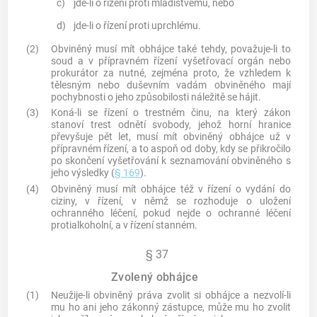
c)
jde-li o řízení proti mladistvému, nebo
d)
jde-li o řízení proti uprchlému.
(2)
Obviněný musí mít obhájce také tehdy, považuje-li to
soud a v přípravném řízení vyšetřovací orgán nebo
prokurátor za nutné, zejména proto, že vzhledem k
tělesným nebo duševním vadám obviněného mají
pochybnosti o jeho způsobilosti náležitě se hájit.
(3)
Koná-li se řízení o
trestném činu
, na který zákon
stanoví trest odnětí svobody, jehož horní hranice
převyšuje pět let, musí mít obviněný obhájce už v
přípravném řízení, a to aspoň od doby, kdy se přikročilo
po skončení vyšetřování k seznamování obviněného s
jeho výsledky (
§ 169
).
(4)
Obviněný musí mít obhájce též v řízení o vydání do
ciziny, v řízení, v němž se rozhoduje o uložení
ochranného léčení, pokud nejde o ochranné léčení
protialkoholní, a v řízení stanném.
§ 37
Zvolený obhájce
(1)
Neužije-li obviněný práva zvolit si obhájce a nezvolí-li
mu ho ani jeho zákonný zástupce, může mu ho zvolit