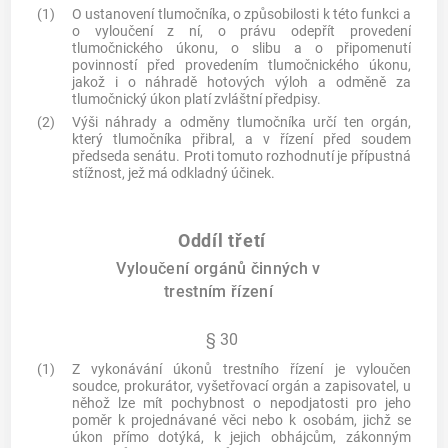
(1)
O ustanovení tlumočníka, o způsobilosti k této funkci a
o vyloučení z ní, o právu odepřít provedení
tlumočnického úkonu, o slibu a o připomenutí
povinností před provedením tlumočnického úkonu,
jakož i o náhradě hotových výloh a odměně za
tlumočnický úkon platí zvláštní předpisy.
(2)
Výši náhrady a odměny tlumočníka určí ten orgán,
který tlumočníka přibral, a v řízení před soudem
předseda senátu. Proti tomuto rozhodnutí je přípustná
stížnost, jež má odkladný účinek.
Oddíl třetí
Vyloučení orgánů činných v
trestním řízení
§ 30
(1)
Z vykonávání úkonů trestního řízení je vyloučen
soudce, prokurátor, vyšetřovací orgán a zapisovatel, u
něhož lze mít pochybnost o nepodjatosti pro jeho
poměr k projednávané věci nebo k osobám, jichž se
úkon přímo dotýká, k jejich obhájcům, zákonným