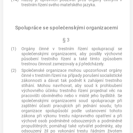
trestním řízení svého mateřského jazyka.
Spolupráce se společenskými organizacemi
§ 3
(1)
Orgány činné v trestním řízení spolupracují se
společenskými organizacemi, aby posílily výchovné
působení trestního řízení a také tímto způsobem
trestnou činnost zamezovaly a jí předcházely.
(2)
Společenské organizace mohou upozorňovat orgány
činné v trestním řízení na případy porušení socialistické
zákonnosti a dávat tak podnět k zahájení trestního
stíhání. Mohou navrhovat, aby soud k prohloubení
výchovného účinku trestního řízení projednal věc na
pracovišti obviněného nebo v místě jeho bydliště. Se
společenskými organizacemi soud spolupracuje při
zajištění účasti pracujících při jednání soudu; tyto
organizace spolupůsobí podle ustanovení tohoto
zákona při výkonu trestu nápravného opatření a při
výchově osob podmíněně odsouzených a podmíněně
propuštěných; pomáhají také vytvářet podmínky, aby
odsouzený žil po vykonání trestu řádným životem