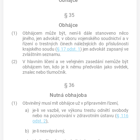
Obhájce
§ 35
Obhájce
(1)
Obhájcem může být, není-li dále stanoveno něco
jiného, jen advokát; v oboru vojenského soudnictví a v
řízení o
trestných činech
náležejících do příslušnosti
krajského soudu (
§ 17 odst. 1
) jen advokát zapsaný ve
zvláštním seznamu.
(2)
V hlavním líčení a ve veřejném zasedání nemůže být
obhájcem ten, kdo je k němu předvolán jako svědek,
znalec nebo tlumočník.
§ 36
Nutná obhajoba
(1)
Obviněný musí mít obhájce už v přípravném řízení,
a)
je-li ve vazbě, ve výkonu trestu odnětí svobody
nebo na pozorování v zdravotním ústavu (
§ 116
odst. 2
),
b)
je-li nesvéprávný,