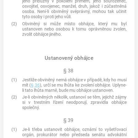
jeho příbuzný v pokolení přímém, jeho sourozenec,
osvojitel, osvojenec, manžel, druh, jakož i zúčastněná
osoba. Není-li obviněný svéprávný, mohou tak učinit
tyto osoby i proti jeho vůli.
(2)
Obviněný si může místo obhájce, který mu byl
ustanoven nebo osobou k tomu oprávněnou zvolen,
zvolit obhájce jiného.
Ustanovený obhájce
§ 38
(1)
Jestliže obviněný nemá obhájce v případě, kdy ho musí
mít (
§ 36
), určí se mu lhůta ke zvolení obhájce. Uplyne-
li tato lhůta marně, bude mu obhájce ustanoven.
(2)
Je-li obviněných několik, ustanoví se těm, jejichž zájmy
si v trestním řízení neodporují, zpravidla obhájce
společný.
§ 39
(1)
Je-li třeba ustanovit obhájce, oznámí to vyšetřovací
orgán, prokurátor nebo předseda senátu advokátní