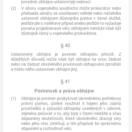
poradně; obhájce ustanoví její vedoucí.
(2)
V oboru vojenského soudnictví může prokurátor nebo
předseda senátu se souhlasem velitele nebo náčelníka
ustanovit obhájcem důstojníka justice v činné službě,
jestliže jde o naléhavý případ anebo jestliže to vyžaduje
povaha projednávané věci; obhájcem nemůže však být
důstojník činný u vojenského prokurátora.
§ 40
Ustanovený obhájce je povinen obhajobu převzít. Z
důležitých důvodů může však být obhájce na svou žádost
nebo na žádost obviněného povinnosti obhajování zproštěn
a místo něho ustanoven obhájce jiný.
§ 41
Povinnosti a práva obhájce
(1)
Obhájce je povinen poskytovat obviněnému potřebnou
právní pomoc, účelně využívat k hájení jeho zájmů
prostředků a způsobů obhajoby uvedených v zákoně,
zejména pečovat o to, aby byly v řízení náležitě a včas
objasněny skutečnosti, které obviněného zbavují viny
nebo jeho vinu zmírňují, a tím přispívat ke správnému
objasnění a rozhodnutí věci.