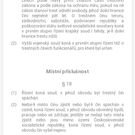
činech podle hlavy první zvláštní části trestního
zákona a podle zákona na ochranu míru, pokud na ně
zákon stanoví trest odnětí svobody, jehož dolní hranice
činí nejméně pět let. O trestném činu teroru,
záškodnictví, sabotáže, podvracení republiky a
poškozování státu světové socialistické soustavy koná
v prvním stupni řízení krajský soud i tehdy, je-li dolní
hranice trestu nižší.
(2)
Vyšší vojenský soud koná v prvním stupni řízení též o
trestných činech funkcionářů, pro které byl určen.
Místní příslušnost
§ 18
(1)
Řízení koná soud, v jehož obvodu byl
trestný čin
spáchán.
(2)
Nelze-li místo činu zjistit nebo byl-li čin spáchán v
cizině, koná řízení soud, v jehož obvodu obviněný bydlí,
pracuje nebo se zdržuje; jestliže se nedají tato místa
zjistit nebo jsou mimo území Československé
socialistické republiky, koná řízení soud, v jehož
obvodu čin vyšel najevo.