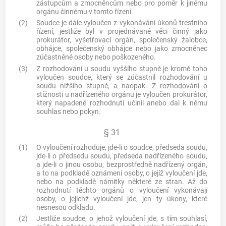
zástupcům a zmocněncům nebo pro poměr k jinému
orgánu činnému v tomto řízení.
(2)
Soudce je dále vyloučen z vykonávání úkonů trestního
řízení, jestliže byl v projednávané věci činný jako
prokurátor, vyšetřovací orgán, společenský žalobce,
obhájce, společenský obhájce nebo jako zmocněnec
zúčastněné osoby nebo poškozeného.
(3)
Z rozhodování u soudu vyššího stupně je kromě toho
vyloučen soudce, který se zúčastnil rozhodování u
soudu nižšího stupně, a naopak. Z rozhodování o
stížnosti u nadřízeného orgánu je vyloučen prokurátor,
který napadené rozhodnutí učinil anebo dal k němu
souhlas nebo pokyn.
§ 31
(1)
O vyloučení rozhoduje, jde-li o soudce, předseda soudu,
jde-li o předsedu soudu, předseda nadřízeného soudu,
a jde-li o jinou osobu, bezprostředně nadřízený orgán,
a to na podkladě oznámení osoby, o jejíž vyloučení jde,
nebo na podkladě námitky některé ze stran. Až do
rozhodnutí těchto orgánů o vyloučení vykonávají
osoby, o jejichž vyloučení jde, jen ty úkony, které
nesnesou odkladu.
(2)
Jestliže soudce, o jehož vyloučení jde, s tím souhlasí,