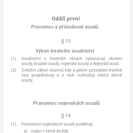
Oddíl první
Pravomoc a příslušnost soudů
§ 13
Výkon trestního soudnictví
(1)
Soudnictví v trestních věcech vykonávají okresní
soudy, krajské soudy, vojenské soudy a Nejvyšší soud.
(2)
Zvláštní zákon stanoví, kdy a jakým způsobem trestné
činy projednávají a o nich rozhodují místní lidové
soudy.
Pravomoc vojenských soudů
§ 14
(1)
Pravomoci vojenských soudů podléhají
a)
vojáci v činné službě,