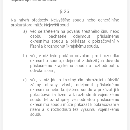
§ 26
Na návrh předsedy Nejvyššího soudu nebo generálního
prokurátora může Nejvyšší soud
a)
věc se zřetelem na povahu
trestného činu
nebo
osobu pachatele odejmout příslušnému
okresnímu soudu a přikázat k pokračování v
řízení a k rozhodnutí krajskému soudu,
b)
věc, v níž bylo podáno odvolání proti rozsudku
okresního soudu, odejmout z důležitých důvodů
příslušnému krajskému soudu a rozhodnout o
odvolání sám,
c)
věc, v níž jde o
trestný čin
ohrožující důležité
zájmy obrany vlasti, odejmout příslušnému
okresnímu nebo krajskému soudu a přikázat ji k
pokračování v řízení a k rozhodnutí vojenskému
soudu téhož stupně; věc odňatou příslušnému
okresnímu soudu může přikázat k pokračování v
řízení a k rozhodnutí též vyššímu vojenskému
soudu.