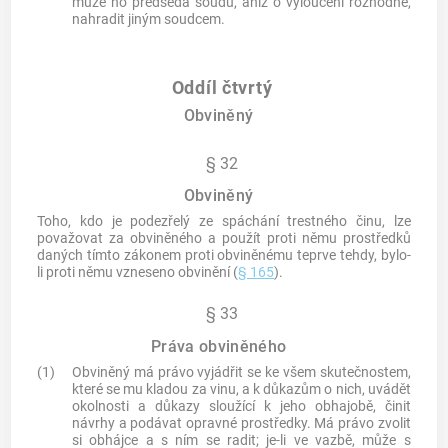
může ho předseda soudu, aniž o vyloučení rozhodne,
nahradit jiným soudcem.
Oddíl čtvrtý
Obviněný
§ 32
Obviněný
Toho, kdo je podezřelý ze spáchání
trestného činu
, lze
považovat za obviněného a použít proti němu prostředků
daných tímto zákonem proti obviněnému teprve tehdy, bylo-
li proti němu vzneseno obvinění (
§ 165
).
§ 33
Práva obviněného
(1)
Obviněný má právo vyjádřit se ke všem skutečnostem,
které se mu kladou za vinu, a k důkazům o nich, uvádět
okolnosti a důkazy sloužící k jeho obhajobě, činit
návrhy a podávat opravné prostředky. Má právo zvolit
si obhájce a s ním se radit; je-li ve vazbě, může s