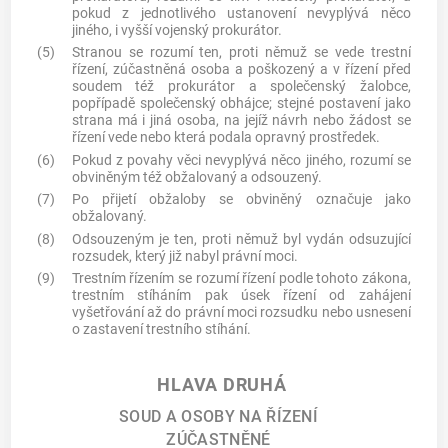
pokud z jednotlivého ustanovení nevyplývá něco
jiného, i vyšší vojenský prokurátor.
(5)
Stranou se rozumí ten, proti němuž se vede trestní
řízení, zúčastněná osoba a poškozený a v řízení před
soudem též prokurátor a společenský žalobce,
popřípadě společenský obhájce; stejné postavení jako
strana má i jiná osoba, na jejíž návrh nebo žádost se
řízení vede nebo která podala opravný prostředek.
(6)
Pokud z povahy věci nevyplývá něco jiného, rozumí se
obviněným též obžalovaný a odsouzený.
(7)
Po přijetí obžaloby se obviněný označuje jako
obžalovaný.
(8)
Odsouzeným je ten, proti němuž byl vydán odsuzující
rozsudek, který již nabyl právní moci.
(9)
Trestním řízením se rozumí řízení podle tohoto zákona,
trestním stíháním pak úsek řízení od zahájení
vyšetřování až do právní moci rozsudku nebo usnesení
o zastavení trestního stíhání.
HLAVA DRUHÁ
SOUD A OSOBY NA ŘÍZENÍ
ZÚČASTNĚNÉ