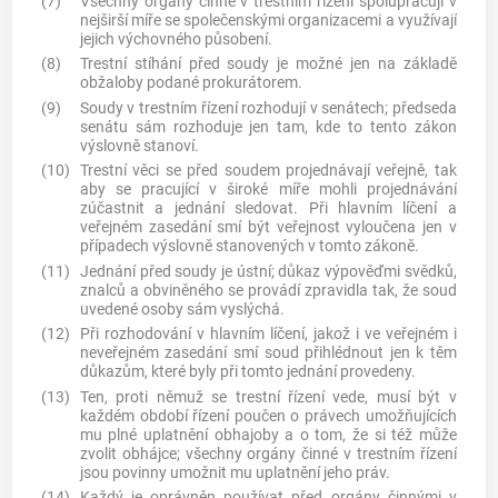
(7)
Všechny orgány činné v trestním řízení spolupracují v
nejširší míře se společenskými organizacemi a využívají
jejich výchovného působení.
(8)
Trestní stíhání před soudy je možné jen na základě
obžaloby podané prokurátorem.
(9)
Soudy v trestním řízení rozhodují v senátech; předseda
senátu sám rozhoduje jen tam, kde to tento zákon
výslovně stanoví.
(10)
Trestní věci se před soudem projednávají veřejně, tak
aby se pracující v široké míře mohli projednávání
zúčastnit a jednání sledovat. Při hlavním líčení a
veřejném zasedání smí být veřejnost vyloučena jen v
případech výslovně stanovených v tomto zákoně.
(11)
Jednání před soudy je ústní; důkaz výpověďmi svědků,
znalců a obviněného se provádí zpravidla tak, že soud
uvedené osoby sám vyslýchá.
(12)
Při rozhodování v hlavním líčení, jakož i ve veřejném i
neveřejném zasedání smí soud přihlédnout jen k těm
důkazům, které byly při tomto jednání provedeny.
(13)
Ten, proti němuž se trestní řízení vede, musí být v
každém období řízení poučen o právech umožňujících
mu plné uplatnění obhajoby a o tom, že si též může
zvolit obhájce; všechny orgány činné v trestním řízení
jsou povinny umožnit mu uplatnění jeho práv.
(14)
Každý je oprávněn používat před orgány činnými v