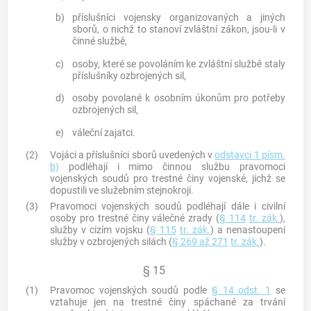
b)
příslušníci vojensky organizovaných a jiných
sborů, o nichž to stanoví zvláštní zákon, jsou-li v
činné službě,
c)
osoby, které se povoláním ke zvláštní službě staly
příslušníky ozbrojených sil,
d)
osoby povolané k osobním úkonům pro potřeby
ozbrojených sil,
e)
váleční zajatci.
(2)
Vojáci a příslušníci sborů uvedených v
odstavci 1 písm.
b)
podléhají i mimo činnou službu pravomoci
vojenských soudů pro
trestné činy
vojenské, jichž se
dopustili ve služebním stejnokroji.
(3)
Pravomoci vojenských soudů podléhají dále i civilní
osoby pro
trestné činy
válečné zrady (
§ 114
tr. zák.
),
služby v cizím vojsku (
§ 115
tr. zák.
) a nenastoupení
služby v ozbrojených silách (
§ 269 až 271
tr. zák.
).
§ 15
(1)
Pravomoc vojenských soudů podle
§ 14 odst. 1
se
vztahuje jen na
trestné činy
spáchané za trvání