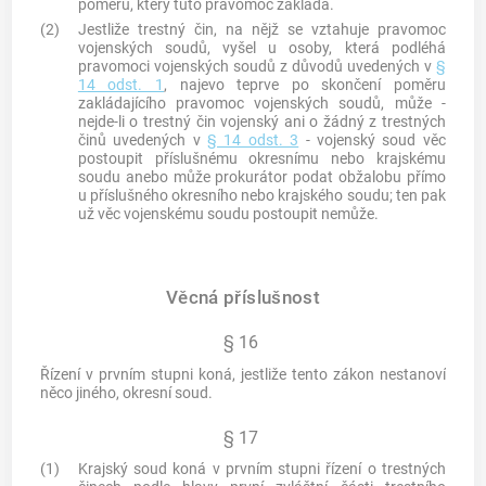
poměru, který tuto pravomoc zakládá.
(2)
Jestliže
trestný čin
, na nějž se vztahuje pravomoc
vojenských soudů, vyšel u osoby, která podléhá
pravomoci vojenských soudů z důvodů uvedených v
§
14 odst. 1
, najevo teprve po skončení poměru
zakládajícího pravomoc vojenských soudů, může -
nejde-li o
trestný čin
vojenský ani o žádný z
trestných
činů
uvedených v
§ 14 odst. 3
- vojenský soud věc
postoupit příslušnému okresnímu nebo krajskému
soudu anebo může prokurátor podat obžalobu přímo
u příslušného okresního nebo krajského soudu; ten pak
už věc vojenskému soudu postoupit nemůže.
Věcná příslušnost
§ 16
Řízení v prvním stupni koná, jestliže tento zákon nestanoví
něco jiného, okresní soud.
§ 17
(1)
Krajský soud koná v prvním stupni řízení o trestných