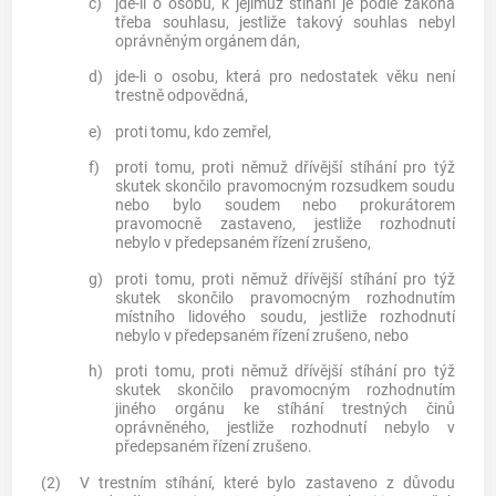
c)
jde-li o osobu, k jejímuž stíhání je podle zákona
třeba souhlasu, jestliže takový souhlas nebyl
oprávněným orgánem dán,
d)
jde-li o osobu, která pro nedostatek věku není
trestně odpovědná,
e)
proti tomu, kdo zemřel,
f)
proti tomu, proti němuž dřívější stíhání pro týž
skutek skončilo pravomocným rozsudkem soudu
nebo bylo soudem nebo prokurátorem
pravomocně zastaveno, jestliže rozhodnutí
nebylo v předepsaném řízení zrušeno,
g)
proti tomu, proti němuž dřívější stíhání pro týž
skutek skončilo pravomocným rozhodnutím
místního lidového soudu, jestliže rozhodnutí
nebylo v předepsaném řízení zrušeno, nebo
h)
proti tomu, proti němuž dřívější stíhání pro týž
skutek skončilo pravomocným rozhodnutím
jiného orgánu ke stíhání
trestných činů
oprávněného, jestliže rozhodnutí nebylo v
předepsaném řízení zrušeno.
(2)
V trestním stíhání, které bylo zastaveno z důvodu