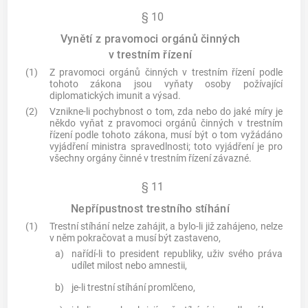
§ 10
Vynětí z pravomoci orgánů činných
v trestním řízení
(1)
Z pravomoci orgánů činných v trestním řízení podle
tohoto zákona jsou vyňaty osoby požívající
diplomatických imunit a výsad.
(2)
Vznikne-li pochybnost o tom, zda nebo do jaké míry je
někdo vyňat z pravomoci orgánů činných v trestním
řízení podle tohoto zákona, musí být o tom vyžádáno
vyjádření ministra spravedlnosti; toto vyjádření je pro
všechny orgány činné v trestním řízení závazné.
§ 11
Nepřípustnost trestního stíhání
(1)
Trestní stíhání nelze zahájit, a bylo-li již zahájeno, nelze
v něm pokračovat a musí být zastaveno,
a)
nařídí-li to president republiky, uživ svého práva
udílet milost nebo amnestii,
b)
je-li trestní stíhání promlčeno,