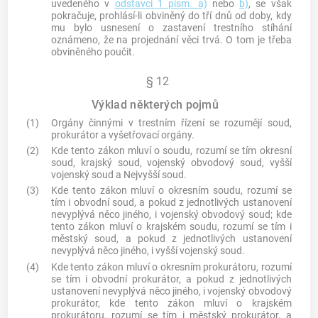
uvedeného v
odstavci 1 písm. a)
nebo
b)
, se však
pokračuje, prohlásí-li obviněný do tří dnů od doby, kdy
mu bylo usnesení o zastavení trestního stíhání
oznámeno, že na projednání věci trvá. O tom je třeba
obviněného poučit.
§ 12
Výklad některých pojmů
(1)
Orgány činnými v trestním řízení se rozumějí soud,
prokurátor a vyšetřovací orgány.
(2)
Kde tento zákon mluví o soudu, rozumí se tím okresní
soud, krajský soud, vojenský obvodový soud, vyšší
vojenský soud a Nejvyšší soud.
(3)
Kde tento zákon mluví o okresním soudu, rozumí se
tím i obvodní soud, a pokud z jednotlivých ustanovení
nevyplývá něco jiného, i vojenský obvodový soud; kde
tento zákon mluví o krajském soudu, rozumí se tím i
městský soud, a pokud z jednotlivých ustanovení
nevyplývá něco jiného, i vyšší vojenský soud.
(4)
Kde tento zákon mluví o okresním prokurátoru, rozumí
se tím i obvodní prokurátor, a pokud z jednotlivých
ustanovení nevyplývá něco jiného, i vojenský obvodový
prokurátor, kde tento zákon mluví o krajském
prokurátoru, rozumí se tím i městský prokurátor, a