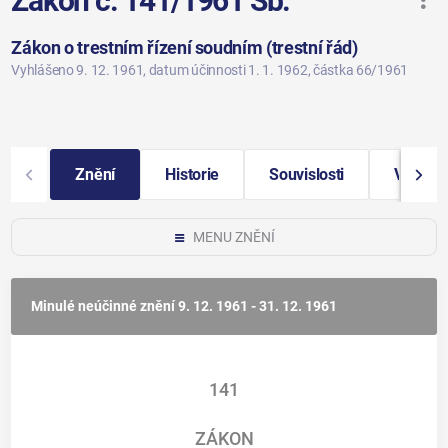
Zákon č. 141/1961 Sb.
Zákon o trestním řízení soudním (trestní řád)
Vyhlášeno 9. 12. 1961
, datum účinnosti 1. 1. 1962
, částka 66/1961
Znění
Historie
Souvislosti
Vybraná
MENU ZNĚNÍ
Minulé neúčinné znění
9. 12. 1961 - 31. 12. 1961
141
ZÁKON