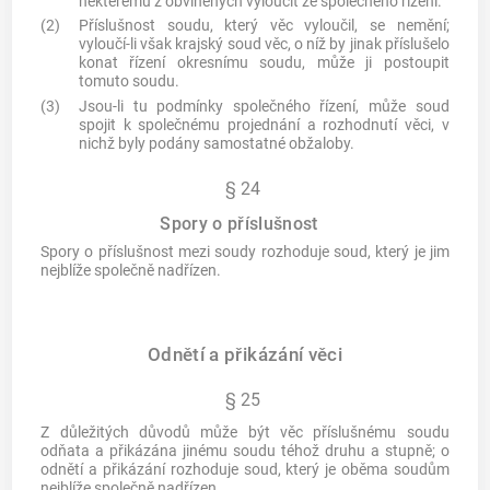
některému z obviněných vyloučit ze společného řízení.
(2)
Příslušnost soudu, který věc vyloučil, se nemění;
vyloučí-li však krajský soud věc, o níž by jinak příslušelo
konat řízení okresnímu soudu, může ji postoupit
tomuto soudu.
(3)
Jsou-li tu podmínky společného řízení, může soud
spojit k společnému projednání a rozhodnutí věci, v
nichž byly podány samostatné obžaloby.
§ 24
Spory o příslušnost
Spory o příslušnost mezi soudy rozhoduje soud, který je jim
nejblíže společně nadřízen.
Odnětí a přikázání věci
§ 25
Z důležitých důvodů může být věc příslušnému soudu
odňata a přikázána jinému soudu téhož druhu a stupně; o
odnětí a přikázání rozhoduje soud, který je oběma soudům
nejblíže společně nadřízen.