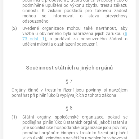
podmíněné propuštění z trestu odnětí svobody nebo o
podmíněné upuštění od výkonu zbytku trestu zákazu
činnosti. K získání podkladů pro takovou žádost
mohou se informovat o stavu převýchovy
odsouzeného.
(2)
Uvedené organizace mohou také navrhnout, aby
vazba u obviněného byla nahrazena jejich zárukou (
§
73 odst. 1
), a podávat za odsouzeného žádost o
udělení milosti a o zahlazení odsouzení.
Součinnost státních a jiných orgánů
§ 7
Orgány činné v trestním řízení
jsou povinny si navzájem
pomáhat při plnění úkolů vyplývajících z tohoto zákona.
§ 8
(1)
Státní orgány, společenské organizace, pokud se
podílejí na plnění úkolů státních orgánů, jakož i státní a
jiné socialistické hospodářské organizace jsou povinny
pomáhat orgánům činným v trestním řízení při plnění
jejich úkolů, zejména s největším urychlením vyhovovat