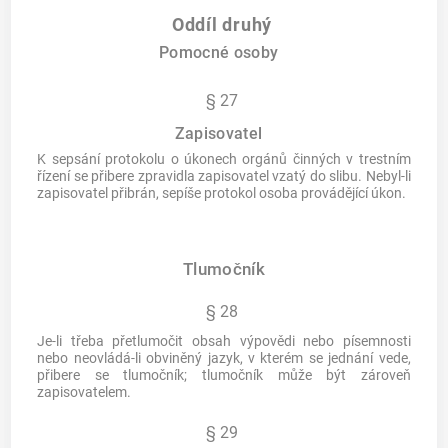
Oddíl druhý
Pomocné osoby
§ 27
Zapisovatel
K sepsání protokolu o úkonech orgánů činných v trestním
řízení se přibere zpravidla zapisovatel vzatý do slibu. Nebyl-li
zapisovatel přibrán, sepíše protokol osoba provádějící úkon.
Tlumočník
§ 28
Je-li třeba přetlumočit obsah výpovědi nebo písemnosti
nebo neovládá-li obviněný jazyk, v kterém se jednání vede,
přibere se tlumočník; tlumočník může být zároveň
zapisovatelem.
§ 29