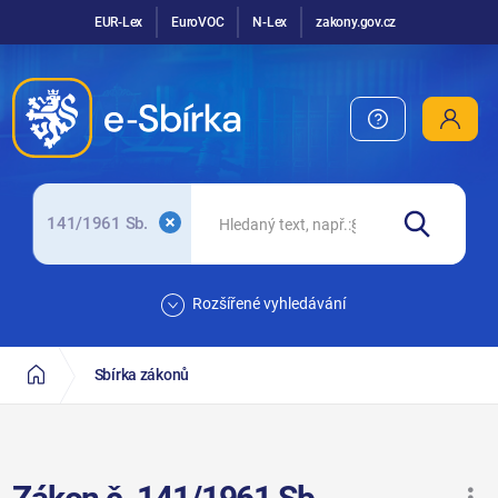
EUR-Lex
EuroVOC
N-Lex
zakony.gov.cz
141/1961 Sb.
Rozšířené vyhledávání
Sbírka zákonů