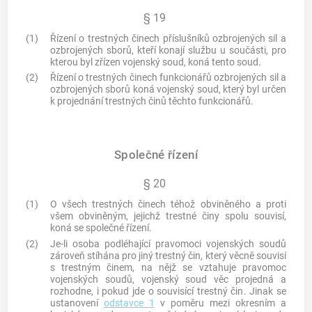
§ 19
(1)
Řízení o
trestných činech
příslušníků ozbrojených sil a
ozbrojených sborů, kteří konají službu u součásti, pro
kterou byl zřízen vojenský soud, koná tento soud.
(2)
Řízení o
trestných činech
funkcionářů ozbrojených sil a
ozbrojených sborů koná vojenský soud, který byl určen
k projednání
trestných činů
těchto funkcionářů.
Společné řízení
§ 20
(1)
O všech
trestných činech
téhož obviněného a proti
všem obviněným, jejichž
trestné činy
spolu souvisí,
koná se společné řízení.
(2)
Je-li osoba podléhající pravomoci vojenských soudů
zároveň stíhána pro jiný
trestný čin
, který věcně souvisí
s
trestným činem
, na nějž se vztahuje pravomoc
vojenských soudů, vojenský soud věc projedná a
rozhodne, i pokud jde o souvisící
trestný čin
. Jinak se
ustanovení
odstavce 1
v poměru mezi okresním a