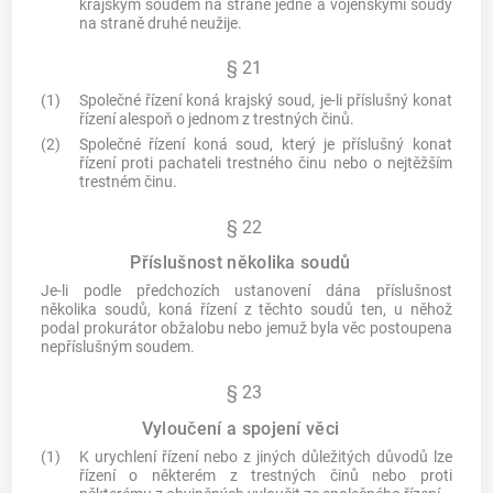
krajským soudem na straně jedné a vojenskými soudy
na straně druhé neužije.
§ 21
(1)
Společné řízení koná krajský soud, je-li příslušný konat
řízení alespoň o jednom z
trestných činů
.
(2)
Společné řízení koná soud, který je příslušný konat
řízení proti pachateli
trestného činu
nebo o nejtěžším
trestném činu
.
§ 22
Příslušnost několika soudů
Je-li podle předchozích ustanovení dána příslušnost
několika soudů, koná řízení z těchto soudů ten, u něhož
podal prokurátor obžalobu nebo jemuž byla věc postoupena
nepříslušným soudem.
§ 23
Vyloučení a spojení věci
(1)
K urychlení řízení nebo z jiných důležitých důvodů lze
řízení o některém z
trestných činů
nebo proti