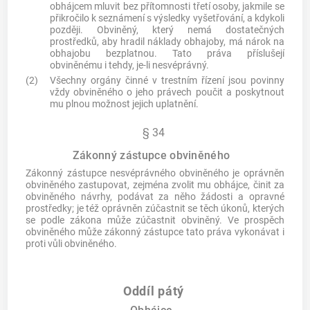
obhájcem mluvit bez přítomnosti třetí osoby, jakmile se
přikročilo k seznámení s výsledky vyšetřování, a kdykoli
později. Obviněný, který nemá dostatečných
prostředků, aby hradil náklady obhajoby, má nárok na
obhajobu bezplatnou. Tato práva příslušejí
obviněnému i tehdy, je-li nesvéprávný.
(2)
Všechny orgány činné v trestním řízení jsou povinny
vždy obviněného o jeho právech poučit a poskytnout
mu plnou možnost jejich uplatnění.
§ 34
Zákonný zástupce obviněného
Zákonný zástupce nesvéprávného obviněného je oprávněn
obviněného zastupovat, zejména zvolit mu obhájce, činit za
obviněného návrhy, podávat za něho žádosti a opravné
prostředky; je též oprávněn zúčastnit se těch úkonů, kterých
se podle zákona může zúčastnit obviněný. Ve prospěch
obviněného může zákonný zástupce tato práva vykonávat i
proti vůli obviněného.
Oddíl pátý