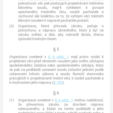
pokračovat; věc pak postoupí k projednávání místnímu
lidovému soudu, mají-li vzhledem k povaze
spáchaného trestného činu, osobě pachatele a
výchovné síle kolektivu za to, že vyřízení věci místním
lidovým soudem k nápravě pachatele postačí.
(3)
Organizace, která převzala záruku, pečuje o
převýchovu a nápravu obviněného, který jí byl na
záruku svěřen, a dbá, aby nahradil škodu, kterou
způsobil trestným činem.
§ 5
Organizace uvedené v
§ 4 odst. 1
mají právo vyslat k
projednání věci před okresním soudem jako svého zástupce
společenského žalobce nebo společenského obhájce, který
se pak na podkladě usnesení soudu zúčastní jednání podle
ustanovení tohoto zákona a soudu tlumočí stanovisko
pracujících k projednávané trestní věci, k osobě pachatele a
k možnostem jeho nápravy (
§ 183
).
§ 6
(1)
Organizace uvedené v
§ 4 odst. 1
mohou nabídnout,
že převezmou záruku za dovršení nápravy
odsouzeného, a žádat na tomto podkladě o jeho