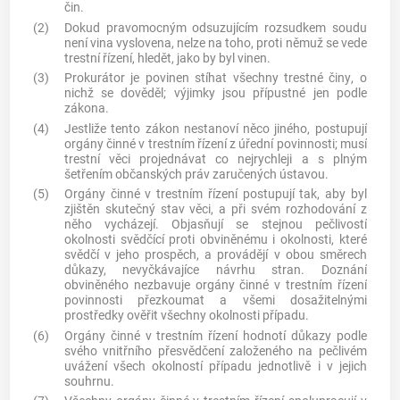
čin
.
(2)
Dokud pravomocným odsuzujícím rozsudkem soudu
není vina vyslovena, nelze na toho, proti němuž se vede
trestní řízení, hledět, jako by byl vinen.
(3)
Prokurátor je povinen stíhat všechny
trestné činy
, o
nichž se dověděl; výjimky jsou přípustné jen podle
zákona.
(4)
Jestliže tento zákon nestanoví něco jiného, postupují
orgány činné v trestním řízení z úřední povinnosti; musí
trestní věci projednávat co nejrychleji a s plným
šetřením občanských práv zaručených ústavou.
(5)
Orgány činné v trestním řízení postupují tak, aby byl
zjištěn skutečný stav věci, a při svém rozhodování z
něho vycházejí. Objasňují se stejnou pečlivostí
okolnosti svědčící proti obviněnému i okolnosti, které
svědčí v jeho prospěch, a provádějí v obou směrech
důkazy, nevyčkávajíce návrhu stran. Doznání
obviněného nezbavuje orgány činné v trestním řízení
povinnosti přezkoumat a všemi dosažitelnými
prostředky ověřit všechny okolnosti případu.
(6)
Orgány činné v trestním řízení hodnotí důkazy podle
svého vnitřního přesvědčení založeného na pečlivém
uvážení všech okolností případu jednotlivě i v jejich
souhrnu.