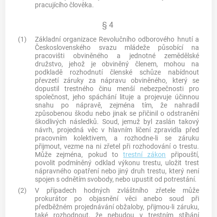
pracujícího člověka.
§ 4
(1)
Základní organizace Revolučního odborového hnutí a
Československého svazu mládeže působící na
pracovišti obviněného a jednotné zemědělské
družstvo, jehož je obviněný členem, mohou na
podkladě rozhodnutí členské schůze nabídnout
převzetí záruky za nápravu obviněného, který se
dopustil trestného činu menší nebezpečnosti pro
společnost, jeho spáchání lituje a projevuje účinnou
snahu po nápravě, zejména tím, že nahradil
způsobenou škodu nebo jinak se přičinil o odstranění
škodlivých následků. Soud, jemuž byl zaslán takový
návrh, projedná věc v hlavním líčení zpravidla před
pracovním kolektivem, a rozhodne-li se záruku
přijmout, vezme na ni zřetel při rozhodování o trestu.
Může zejména, pokud to
trestní zákon
připouští,
povolit podmíněný odklad výkonu trestu, uložit trest
nápravného opatření nebo jiný druh trestu, který není
spojen s odnětím svobody, nebo upustit od potrestání.
(2)
V případech hodných zvláštního zřetele může
prokurátor po objasnění věci anebo soud při
předběžném projednávání obžaloby, přijmou-li záruku,
také rozhodnout, že nebudou v trestním stíhání