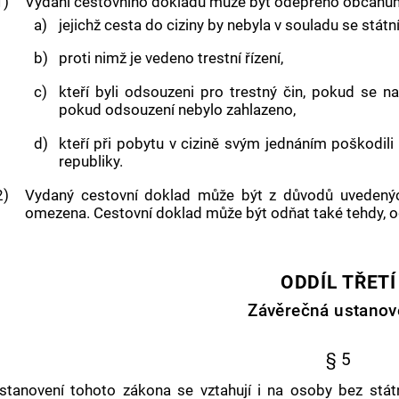
1)
Vydání cestovního dokladu může být odepřeno občanů
a)
jejichž cesta do ciziny by nebyla v souladu se státn
b)
proti nimž je vedeno
trestní řízení
,
c)
kteří byli odsouzeni pro
trestný čin
, pokud se na
pokud odsouzení nebylo zahlazeno,
d)
kteří při pobytu v cizině svým jednáním poškodil
republiky.
2)
Vydaný cestovní doklad může být z důvodů uveden
omezena. Cestovní doklad může být odňat také tehdy, odp
ODDÍL TŘETÍ
Závěrečná ustanov
§ 5
stanovení tohoto zákona se vztahují i na osoby bez státní