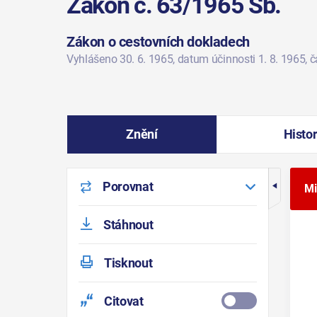
Zákon č. 63/1965 Sb.
Zákon o cestovních dokladech
Vyhlášeno 30. 6. 1965
, datum účinnosti 1. 8. 1965
, 
Znění
Histor
Porovnat
Mi
Stáhnout
Tisknout
Citovat