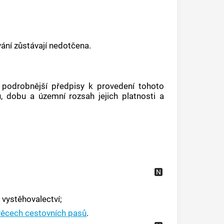
ání zůstávají nedotčena.
jí podrobnější předpisy k provedení tohoto
, dobu a územní rozsah jejich platnosti a
 vystěhovalectví;
 věcech cestovních pasů
.