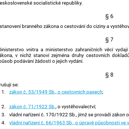
eskoslovenské socialistické republiky.
§ 6
stanovení branného zákona o cestování do ciziny a vystěhov
§ 7
inisterstvo vnitra a ministerstvo zahraničních věcí vyda
ákona, v nichž stanoví zejména druhy cestovních dokladů
působ podávání žádostí o jejich vydání.
§ 8
rušují se:
1.
zákon č. 53/1949 Sb., o cestovních pasech
;
2.
zákon č. 71/1922 Sb.
, o vystěhovalectví;
3.
vládní nařízení č. 170/1922 Sb., jímž se provádí zákon o
4.
vládní nařízení č. 66/1963 Sb., o úpravě působnosti ve