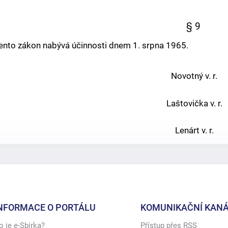
§ 9
ento zákon nabývá účinnosti dnem 1. srpna 1965.
Novotný v. r.
Laštovička v. r.
Lenárt v. r.
NFORMACE O PORTÁLU
KOMUNIKAČNÍ KANÁ
o je e-Sbírka?
Přístup přes RSS