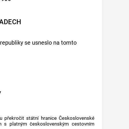
LADECH
republiky se usneslo na tomto
Í
y
 překročit státní hranice Československé
 jen s platným československým cestovním