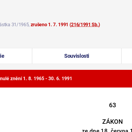
částka 31/1965
,
zrušeno 1. 7. 1991
(
216/1991 Sb.
)
ie
Souvislosti
nulé znění
1. 8. 1965 - 30. 6. 1991
63
ZÁKON
ze dne 18. června