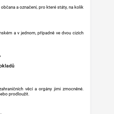
bčana a označení, pro které státy, na kolik
nském a v jednom, případně ve dvou cizích
Ý
okladů
 zahraničních věcí a orgány jimi zmocněné.
nebo prodloužit.