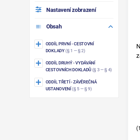
Nastavení zobrazení
Obsah
ODDÍL PRVNÍ
- CESTOVNÍ
N
DOKLADY
(§ 1 — § 2)
z
ODDÍL DRUHÝ
- VYDÁVÁNÍ
CESTOVNÍCH DOKLADŮ
(§ 3 — § 4)
ODDÍL TŘETÍ
- ZÁVĚREČNÁ
USTANOVENÍ
(§ 5 — § 9)
(