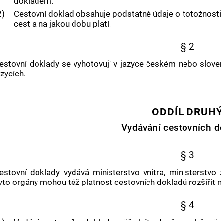
dokladem.
2)
Cestovní doklad obsahuje podstatné údaje o totožnosti o
cest a na jakou dobu platí.
§ 2
estovní doklady se vyhotovují v jazyce českém nebo slove
azycích.
ODDÍL DRUH
Vydávání cestovních d
§ 3
estovní doklady vydává ministerstvo vnitra, ministerstvo
yto orgány mohou též platnost cestovních dokladů rozšířit 
§ 4