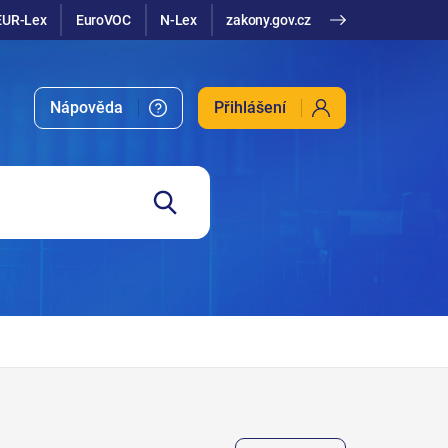
EUR-Lex
EuroVOC
N-Lex
zakony.gov.cz
Nápověda
Přihlášení