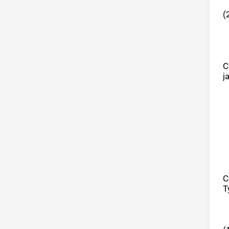
(
C
j
C
T