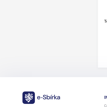
T
I
C