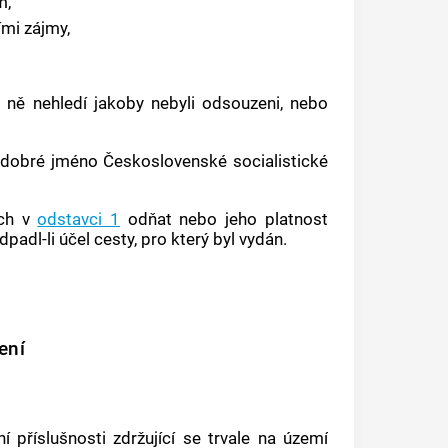
m,
ími zájmy,
 ně nehledí jakoby nebyli odsouzeni, nebo
i dobré jméno Československé socialistické
ých v
odstavci 1
odňat nebo jeho platnost
adl-li účel cesty, pro který byl vydán.
ení
 příslušnosti zdržující se trvale na území