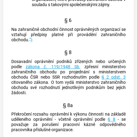
souladu s takovými společenskými zájmy.
§ 6
Na zahraničně obchodní činnost oprávněných organizací se
vztahují předpisy platné při provádění zahraničního
*
obchodu.
)
§ 8
Dosavadní oprávnění podniků zřízených nebo určených
podle
zákona č. 119/1948 Sb.
zpřesní ministerstvo
zahraničního obchodu po projednání s ministerstvem
obchodu ČSR nebo SSR rozhodnutím podle
§ 2 odst. 3
citovaného zákona. O tom vydá ministerstvo zahraničního
obchodu své rozhodnutí jednotlivým podnikům bez jejich
žádosti.
§ 8a
Překročení rozsahu oprávnění k výkonu činnosti na základě
uděleného oprávnění - včetně oprávnění podle
§ 8
- se
považuje za porušení pracovní kázně odpovědného
pracovníka příslušné organizace.