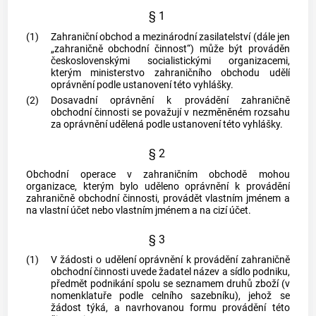
§ 1
(1)
Zahraniční obchod a mezinárodní zasilatelství (dále jen
„zahraničně obchodní činnost“) může být prováděn
československými socialistickými organizacemi,
kterým ministerstvo zahraničního obchodu udělí
oprávnění podle ustanovení této vyhlášky.
(2)
Dosavadní oprávnění k provádění zahraničně
obchodní činnosti se považují v nezměněném rozsahu
za oprávnění udělená podle ustanovení této vyhlášky.
§ 2
Obchodní operace v zahraničním obchodě mohou
organizace, kterým bylo uděleno oprávnění k provádění
zahraničně obchodní činnosti, provádět vlastním jménem a
na vlastní účet nebo vlastním jménem a na cizí účet.
§ 3
(1)
V žádosti o udělení oprávnění k provádění zahraničně
obchodní činnosti uvede žadatel název a sídlo podniku,
předmět podnikání spolu se seznamem druhů zboží (v
nomenklatuře podle celního sazebníku), jehož se
žádost týká, a navrhovanou formu provádění této