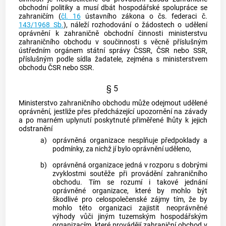
obchodní politiky a musí dbát hospodářské spolupráce se
zahraničím (
čl. 16
ústavního zákona o čs. federaci č.
143/1968 Sb.
), náleží rozhodování o žádostech o udělení
oprávnění k zahraničně obchodní činnosti ministerstvu
zahraničního obchodu v součinnosti s věcně příslušným
ústředním orgánem státní správy ČSSR, ČSR nebo SSR,
příslušným podle sídla žadatele, zejména s ministerstvem
obchodu ČSR nebo SSR.
§ 5
Ministerstvo zahraničního obchodu může odejmout udělené
oprávnění, jestliže přes předcházející upozornění na závady
a po marném uplynutí poskytnuté přiměřené lhůty k jejich
odstranění
a)
oprávněná organizace nesplňuje předpoklady a
podmínky, za nichž jí bylo oprávnění uděleno,
b)
oprávněná organizace jedná v rozporu s dobrými
zvyklostmi soutěže při provádění zahraničního
obchodu. Tím se rozumí i takové jednání
oprávněné organizace, které by mohlo být
škodlivé pro celospolečenské zájmy tím, že by
mohlo této organizaci zajistit neoprávněné
výhody vůči jiným tuzemským hospodářským
organizacím, které provádějí zahraniční obchod v