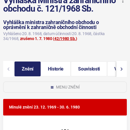
Vyhláška Ministra zahraničního
obchodu č. 121/1968 Sb.
Vyhláška ministra zahraničního obchodu o
oprávnění k zahraničně obchodní činnosti
Vyhlášeno 20. 8. 1968
, datum účinnosti 20. 8. 1968
, částka
34/1968
,
zrušeno 1. 7. 1980
(
42/1980 Sb.
)
Znění
Historie
Souvislosti
Vybraná
MENU ZNĚNÍ
Minulé znění
23. 12. 1969 - 30. 6. 1980