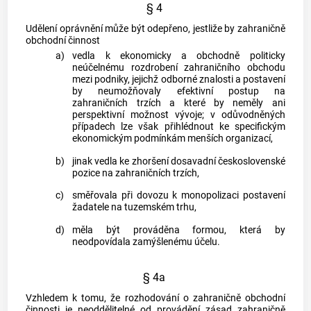
§ 4
Udělení oprávnění může být odepřeno, jestliže by zahraničně
obchodní činnost
a)
vedla k ekonomicky a obchodně politicky
neúčelnému rozdrobení zahraničního obchodu
mezi podniky, jejichž odborné znalosti a postavení
by neumožňovaly efektivní postup na
zahraničních trzích a které by neměly ani
perspektivní možnost vývoje; v odůvodněných
případech lze však přihlédnout ke specifickým
ekonomickým podmínkám menších organizací,
b)
jinak vedla ke zhoršení dosavadní československé
pozice na zahraničních trzích,
c)
směřovala při dovozu k monopolizaci postavení
žadatele na tuzemském trhu,
d)
měla být prováděna formou, která by
neodpovídala zamýšlenému účelu.
§ 4a
Vzhledem k tomu, že rozhodování o zahraničně obchodní
činnosti je neoddělitelné od provádění zásad zahraničně