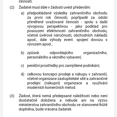
činnosti.
(2)
Žadatel musí dále v žádosti uvést především:
a)
předpokládané výsledky zahraničního obchodu
za první rok činnosti, popřípadě za údobí
přiměřené uvažované činnosti - spolu s další
vývojovou perspektivou - jako podklad pro
posouzení efektivnosti zahraničního obchodu,
včetně úvěrové náročnosti, obchodních nákladů
apod., dále výhody event. spojení dovozu s
vývozem apod.;
b)
způsob odpovídajícího organizačního,
personálního a věcného vybavení;
c)
peněžní prostředky pro zamýšlené podnikání;
d)
celkovou koncepci prodeje a nákupu v zahraničí,
včetně organizace zastupitelské sítě a zahraničně
prodejní (nákupní) organizace a využívání
moderních komerčních metod.
(3)
Žádost, která nemá předepsané náležitosti nebo není
dostatečně doložena a nebude ani na výzvu
ministerstva zahraničního obchodu ve stanovené lhůtě
doplněna, bude vrácena žadateli.