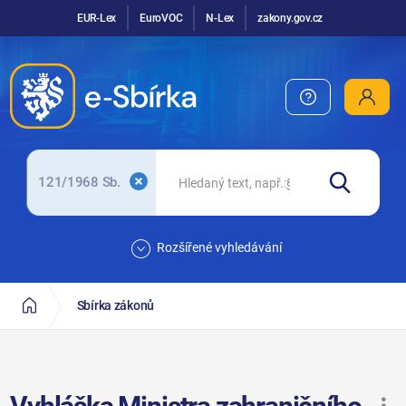
EUR-Lex
EuroVOC
N-Lex
zakony.gov.cz
121/1968 Sb.
Rozšířené vyhledávání
Sbírka zákonů