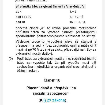
(40 %) na dani ze zisku
při přírůstku tržeb za vybrané činnosti v %
zvyšuje o %
do 4
1,— à
nad 4 do 10
4,— + 2,— à
nad 10
16,— + 3,— à,
přičemž činitel „à“ se rovná procentu meziročního
přírůstku tržeb za vybrané činnosti přesahujícímu
spodní hranici příslušného pásma s přesností na setiny.
Výsledné procento vypočtené slevy se stanoví s
přesností na setiny (bez zaokrouhlování) a může činit
maximálně 70 % z daně ze zisku, připadající na tržby za
vybrané činnosti (služby).
(9)
Podíl tržeb za vybrané činnosti a meziroční růst těchto
tržeb se vypočte tak, že při výpočtu musí být
zachována metodická a organizační srovnatelnost s
běžným rokem.
Článek 10
Placení daně a příspěvku na
sociální zabezpečení
(K
§ 29
zákona
)