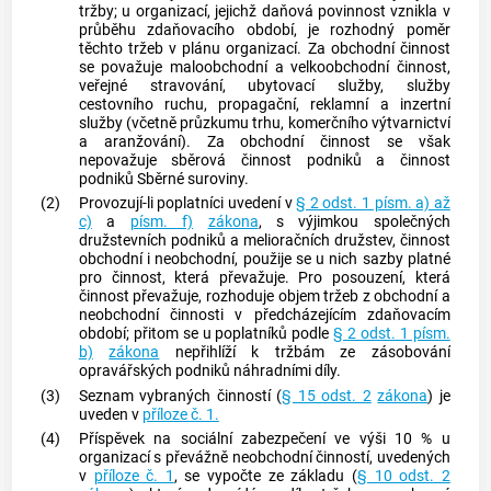
tržby; u organizací, jejichž daňová povinnost vznikla v
průběhu
zdaňovacího období
, je rozhodný poměr
těchto tržeb v plánu organizací. Za obchodní činnost
se považuje maloobchodní a velkoobchodní činnost,
veřejné stravování, ubytovací služby, služby
cestovního ruchu, propagační, reklamní a inzertní
služby (včetně průzkumu trhu, komerčního výtvarnictví
a aranžování). Za obchodní činnost se však
nepovažuje sběrová činnost podniků a činnost
podniků Sběrné suroviny.
(2)
Provozují-li poplatníci uvedení v
§ 2 odst. 1 písm. a) až
c)
a
písm. f)
zákona
, s výjimkou společných
družstevních podniků a melioračních družstev, činnost
obchodní i neobchodní, použije se u nich sazby platné
pro činnost, která převažuje. Pro posouzení, která
činnost převažuje, rozhoduje objem tržeb z obchodní a
neobchodní činnosti v předcházejícím
zdaňovacím
období
; přitom se u poplatníků podle
§ 2 odst. 1 písm.
b)
zákona
nepřihlíží k tržbám ze zásobování
opravářských podniků náhradními díly.
(3)
Seznam vybraných činností (
§ 15 odst. 2
zákona
) je
uveden v
příloze č. 1.
(4)
Příspěvek na sociální zabezpečení ve výši 10 % u
organizací s převážně neobchodní činností, uvedených
v
příloze č. 1
, se vypočte ze základu (
§ 10 odst. 2