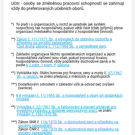
Učni - osoby se změněnou pracovní schopností se zahrnují
vždy do preferovaných učebních oborů.
*)
To platí i o organizacích, u nichž je uplatněn jak systém
rozpočtový, tak hospodářský, pokud větší část tržeb (příjmů) plyne
organizaci městského hospodářství z hospodářské činnosti.
**)
Zákon č. 111/1971 Sb., o odvodech do státního rozpočtu a
příspěvku na sociální zabezpečení
.
Část druhá
zákona č. 112/1966 Sb., o zemědělské dani
.
*)
Základní organizace těchto společenských organizací a jejich
hospodářská zařízení jsou však, pokud provozují trvalou
hospodářskou činnost, vždy poplatníky důchodové daně, a to
podle
§ 2 odst. 1 písm. f)
zákona
.
**)
Vyhláška býv. Státní komise pro finance, ceny a mzdy č.
47/1967
Sb., o cenách
, ve znění předpisů ji měnících a doplňujících.
***)
Dodatkovým odvodem v základní výši je odvod bez zvýšení
(sankce).
*)
§ 8
vyhlášky č. 11/1965 Sb., o hospodaření s obaly při dodávkách
výrobků
.
**)
Vyhláška č. 22/1967 Sb., o fakturování a placení dodávek pro
investiční výstavbu a dodávek geologických prací
, ve znění
vyhlášky č. 136/1970 Sb.
***)
Zákon SNR č.
116/1970 Sb., o důchodové dani a příspěvku na
sociální zabezpečení
.
Zákon ČNR č.
120/1970 Sb., o důchodové dani a příspěvku na
sociální zabezpečení
.