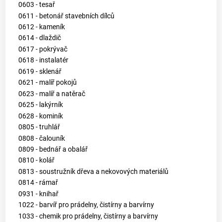
0603 - tesař
0611 - betonář stavebních dílců
0612 - kameník
0614 - dlaždič
0617 - pokrývač
0618 - instalatér
0619 - sklenář
0621 - malíř pokojů
0623 - malíř a natěrač
0625 - lakýrník
0628 - kominík
0805 - truhlář
0808 - čalouník
0809 - bednář a obalář
0810 - kolář
0813 - soustružník dřeva a nekovových materiálů
0814 - rámař
0931 - knihař
1022 - barvíř pro prádelny, čistírny a barvírny
1033 - chemik pro prádelny, čistírny a barvírny