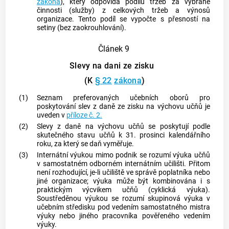
zákona
), který odpovídá podílu tržeb za vybrané
činnosti (služby) z celkových tržeb a výnosů
organizace. Tento podíl se vypočte s přesností na
setiny (bez zaokrouhlování).
Článek 9
Slevy na dani ze zisku
(K
§ 22
zákona
)
(1)
Seznam preferovaných učebních oborů pro
poskytování slev z daně ze zisku na výchovu učňů je
uveden v
příloze č. 2.
(2)
Slevy z daně na výchovu učňů se poskytují podle
skutečného stavu učňů k 31. prosinci kalendářního
roku, za který se daň vyměřuje.
(3)
Internátní výukou mimo podnik
se rozumí výuka učňů
v samostatném odborném internátním učilišti. Přitom
není rozhodující, je-li učiliště ve správě poplatníka nebo
jiné organizace; výuka může být kombinována i s
praktickým výcvikem učňů (cyklická výuka).
Soustředěnou výukou
se rozumí skupinová výuka v
učebním středisku pod vedením samostatného mistra
výuky nebo jiného pracovníka pověřeného vedením
výuky.