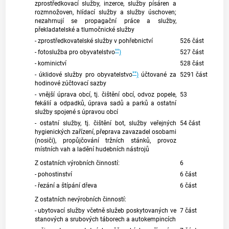
zprostředkovací služby, inzerce, služby písáren a
rozmnožoven, hlídací služby a služby úschoven;
nezahrnují se propagační práce a služby,
překladatelské a tlumočnické služby
- zprostředkovatelské služby v pohřebnictví
526 část
**
- fotoslužba pro obyvatelstvo
)
527 část
- kominictví
528 část
**
- úklidové služby pro obyvatelstvo
)
účtované za
5291 část
hodinové zúčtovací sazby
- vnější úprava obcí, tj. čištění obcí, odvoz popele,
53
fekálií a odpadků, úprava sadů a parků a ostatní
služby spojené s úpravou obcí
- ostatní služby, tj. čištění bot, služby veřejných
54 část
hygienických zařízení, přeprava zavazadel osobami
(nosiči), propůjčování tržních stánků, provoz
místních vah a ladění hudebních nástrojů
Z ostatních výrobních činností:
6
- pohostinství
6 část
- řezání a štípání dřeva
6 část
Z ostatních nevýrobních činností:
- ubytovací služby včetně služeb poskytovaných ve
7 část
stanových a srubových táborech a autokempincích