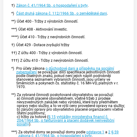
†)
Zákon č. 41/1964 Sb., o hospodaření s byty
.
*)
Část druhá
zákona č. 112/1966 Sb., o zemědělské dani
.
**)
Účet 400 - Tržby z výrobních činností.
***)
Účet 408 - Aktivování investic.
****)
Účet 410 - Tržby z nevýrobních činností.
†)
Účet 429 - Dotace zvyšující tržby
††)
Z účtu 400 - Tržby z výrobních činností.
†††)
Z účtu 410 - Tržby z nevýrobních činností.
*)
Pro účely zákona
o důchodové dani a příspěvku na sociální
zabezpečení
se považuje: dílčí specifikace jednotlivých činností
podle číselných znaků, pokud není jejich náplň podrobněji
stanovena seznamem vybraných činností, jsou určeny ve
Směrnicích a pokynech čs. statistiky č. 16 MH-VD, platných v r.
1970.
**)
Za vybrané činnosti poskytované obyvatelstvu se považují:
a) činnosti placené obyvatelstvem, včetně tržeb z prodeje
nevyzvednutých zakázek nebo výrobků, které byly předmětem
opravy nebo služby, a to ve výši ceny provedené opravy na služby;
b) záruční opravy pro obyvatelstvo placené organizacemi včetně
Státní pojišťovny;
c) tržby za hotové (
§ 15
vyhlášky ministerstva financí č.
204/1964 Sb., o fakturování a placení dodávek neinvestiční
povahy
).
***)
Za obytné domy se považují domy podle
odstavce 1
a
2
§ 59
zákona č. 41/1964 Sb., o hospodaření s byty
.