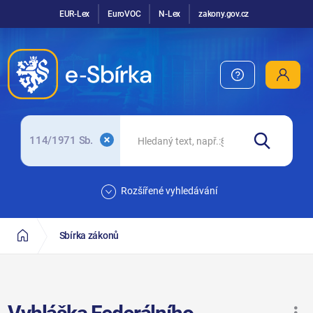
EUR-Lex
EuroVOC
N-Lex
zakony.gov.cz
114/1971 Sb.
Rozšířené vyhledávání
Sbírka zákonů