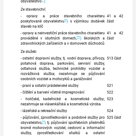
**
obyvatelstvo
)
Ze stavebnictví:
- opravy a práce stavebního charakteru
41 a 42
**
poskytované obyvatelstvu
)
s výjimkou dodávek
část
staveb na klíč
- opravy a neinvestiční práce stavebního charakteru
41 a 42
***
prováděné v obytných domech,
)
školských a
část
zdravotnických zařízeních a v domovech důchodců
Ze služeb:
- ostatní dopravní služby, tj. vodní doprava, přívozy,
513 část
potahová doprava, parkování, servisní služby,
odtahová služba, technické prohlídky vozidel a
rozvážková služba; nezahrnuje se půjčování
osobních vozidel a motocyklů a garážování
- praní a ostatní prádelenské služby
521
- čištění a barvení včetně impregnování
522
- holičské, kadeřnické a kosmetické služby;
523
nezahrnuje se vlásenkářská a kosmetická výroba
- lázeňské a rekreační služby
524
- půjčování, zprostředkování a podobné služby pro
525 část
**
obyvatelstvo,
)
tj. půjčování spotřebních předmětů
kromě motorových vozidel, cestovní a informační
služby, zprostředkování sňatků a ostatní