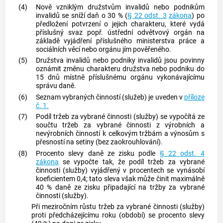
(4)
Nově vzniklým družstvům invalidů nebo podnikům
invalidů se sníží daň o 30 % (
§ 22 odst. 3
zákona
) po
předložení potvrzení o jejich charakteru, které vydá
příslušný svaz popř. ústřední odvětvový orgán na
základě vyjádření příslušného ministerstva práce a
sociálních věcí nebo orgánu jím pověřeného.
(5)
Družstva invalidů nebo podniky invalidů jsou povinny
oznámit změnu charakteru družstva nebo podniku do
15 dnů místně příslušnému orgánu vykonávajícímu
správu daně.
(6)
Seznam vybraných činností (služeb) je uveden v
příloze
č. 1.
(7)
Podíl tržeb za vybrané činnosti (služby) se vypočítá ze
součtu tržeb za vybrané činnosti z výrobních a
nevýrobních činností k celkovým tržbám a výnosům s
přesností na setiny (bez zaokrouhlování).
(8)
Procento slevy daně ze zisku podle
§ 22 odst. 4
zákona
se vypočte tak, že podíl tržeb za vybrané
činnosti (služby) vyjádřený v procentech se vynásobí
koeficientem 0,4; tato sleva však může činit maximálně
40 % daně ze zisku připadající na tržby za vybrané
činnosti (služby).
Při meziročním růstu tržeb za vybrané činnosti (služby)
proti předcházejícímu roku (období) se procento slevy