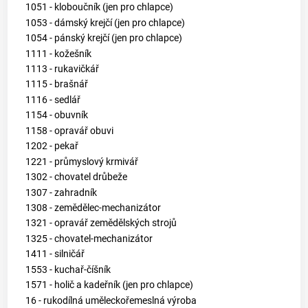
1051 - kloboučník (jen pro chlapce)
1053 - dámský krejčí (jen pro chlapce)
1054 - pánský krejčí (jen pro chlapce)
1111 - kožešník
1113 - rukavičkář
1115 - brašnář
1116 - sedlář
1154 - obuvník
1158 - opravář obuvi
1202 - pekař
1221 - průmyslový krmivář
1302 - chovatel drůbeže
1307 - zahradník
1308 - zemědělec-mechanizátor
1321 - opravář zemědělských strojů
1325 - chovatel-mechanizátor
1411 - silničář
1553 - kuchař-číšník
1571 - holič a kadeřník (jen pro chlapce)
16 - rukodílná uměleckořemeslná výroba