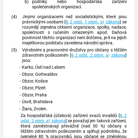
b)
podniky nebo hospodářská zařízení
společenských organizací.
(4)
Jinými organizacemi než socialistickými, které jsou
právnickými osobami [
§ 2 odst. 1 písm. g)
zákona
] se
rozumějí zejména církevní organizace, spolky, nadace,
společnosti s ručením omezeným apod. Daňová
povinnost těchto organizací není dotčena, je-li na jejich
majetkovou podstatu zavedena národní správa.
(5)
Výrobními a pracovními družstvy pro občany s těžším
zdravotním poškozením [
§ 2 odst. 2 písm. a)
zákona
]
jsou:
-
Karko, Ústí nad Labem
-
Obzor, Gottwaldov
-
Obzor, Košice
-
Obzor, Plzeň
-
Obzor, Praha
-
Úsvit, Bratislava
-
Žiara, Zvolen.
Za hospodářská (účelová) zařízení svazů invalidů [
§ 2
odst. 2 písm. a)
zákona
] se považují jen taková zařízení,
která zaměstnávají převážně (nad 50 %) občany s
těžším zdravotním poškozením a splňují podmínku, že
nejméně 80 % pracovníků jsou občané se změněnou