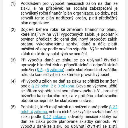
(1)
Podkladem pro výpočet měsíčních záloh na daň ze
zisku, a na příspěvek na sociální zabezpečení je
schválený roční finanční plán organizace. Do doby, než
schválí tento plán nadřízený orgán, platí předběžný
plán organizace.
(2)
Dojde-li během roku ke změnám finančního plánu,
které mají vliv na výši vypočtených záloh, je poplatník
povinen předložit do osmi dnů nový propočet záloh
orgánu vykonávajícímu správu daně a dále platit
měsíční zálohy podle nového výpočtu. Výše měsíčních
záloh do té doby splatných se nemění.
(3)
Při výpočtu daně ze zisku se po uplynutí čtvrtletí
upravuje bilanční zisk o připočitatelné a odpočitatelné
položky (
§ 5
a
6
zákona
) podle skutečnosti od začátku
roku do konce čtvrtletí, za které se provádí výpočet.
(4)
Při výpočtu záloh na daň ze zisku se přihlíží ke snížení
podle
§ 22 odst. 2
a
3
zákona
. Sleva na výchovu učňů
se přitom vypočte ze stavu plánovaného k 31. prosinci
běžného kalendářního roku a v průběhu
zdaňovacího
období
se nepřihlíží ke skutečnému stavu.
(5)
Poplatníci, kteří mají nárok na snížení daně podle
§ 22
odst. 4
zákona
, nebo u nichž se zvyšuje sazba daně ze
zisku podle
§ 17
zákona
, odvádějí měsíční zálohy na
daň ze zisku podle plánované skladby činností. Při
výpočtu daně ze zisku po uplynutí čtvrtletí se zjistí,