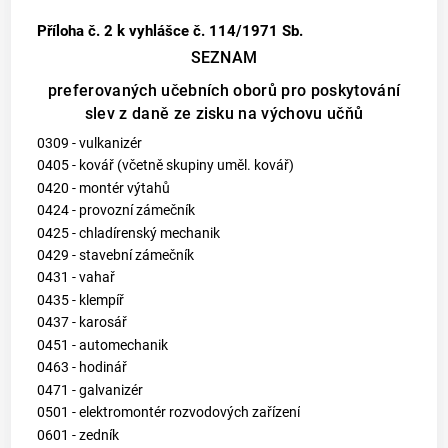
Příloha č. 2
k vyhlášce č. 114/1971 Sb.
SEZNAM
preferovaných učebních oborů pro poskytování
slev z daně ze zisku na výchovu učňů
0309 - vulkanizér
0405 - kovář (včetně skupiny uměl. kovář)
0420 - montér výtahů
0424 - provozní zámečník
0425 - chladírenský mechanik
0429 - stavební zámečník
0431 - vahař
0435 - klempíř
0437 - karosář
0451 - automechanik
0463 - hodinář
0471 - galvanizér
0501 - elektromontér rozvodových zařízení
0601 - zedník