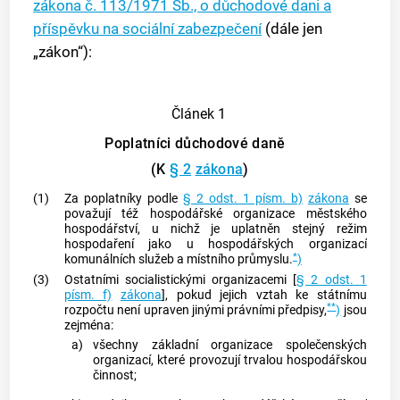
zákona č. 113/1971 Sb., o důchodové dani a
příspěvku na sociální zabezpečení
(dále jen
„zákon“):
Článek 1
Poplatníci důchodové daně
(K
§ 2
zákona
)
(1)
Za poplatníky podle
§ 2 odst. 1 písm. b)
zákona
se
považují též hospodářské organizace městského
hospodářství, u nichž je uplatněn stejný režim
hospodaření jako u hospodářských organizací
*
komunálních služeb a místního průmyslu.
)
(3)
Ostatními socialistickými organizacemi [
§ 2 odst. 1
písm. f)
zákona
], pokud jejich vztah ke státnímu
**
rozpočtu není upraven jinými právními předpisy,
)
jsou
zejména:
a)
všechny základní organizace společenských
organizací, které provozují
trvalou hospodářskou
činnost
;