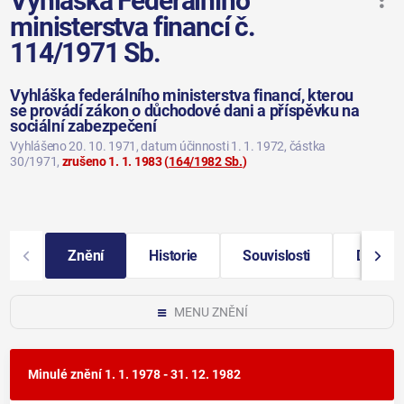
Vyhláška Federálního
ministerstva financí č.
114/1971 Sb.
Vyhláška federálního ministerstva financí, kterou
se provádí zákon o důchodové dani a příspěvku na
sociální zabezpečení
Vyhlášeno 20. 10. 1971
, datum účinnosti 1. 1. 1972
, částka
30/1971
,
zrušeno 1. 1. 1983
(
164/1982 Sb.
)
Znění
Historie
Souvislosti
Další i
MENU ZNĚNÍ
Minulé znění
1. 1. 1978 - 31. 12. 1982