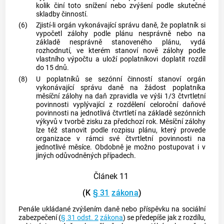
kolik činí toto snížení nebo zvýšení podle skutečné
skladby činností.
(6)
Zjistí-li orgán vykonávající správu daně, že poplatník si
vypočetl zálohy podle plánu nesprávně nebo na
základě nesprávně stanoveného plánu, vydá
rozhodnutí, ve kterém stanoví nově zálohy podle
vlastního výpočtu a uloží poplatníkovi doplatit rozdíl
do 15 dnů.
(8)
U poplatníků se sezónní činností stanoví orgán
vykonávající správu daně na žádost poplatníka
měsíční zálohy na daň zpravidla ve výši 1/3 čtvrtletní
povinnosti vyplývající z rozdělení celoroční daňové
povinnosti na jednotlivá čtvrtletí na základě sezónních
výkyvů v tvorbě zisku za předchozí rok. Měsíční zálohy
lze též stanovit podle rozpisu plánu, který provede
organizace v rámci své čtvrtletní povinnosti na
jednotlivé měsíce. Obdobně je možno postupovat i v
jiných odůvodněných případech.
Článek 11
(K
§ 31
zákona
)
Penále ukládané zvýšením daně nebo příspěvku na sociální
zabezpečení (
§ 31 odst. 2
zákona
) se předepíše jak z rozdílu,