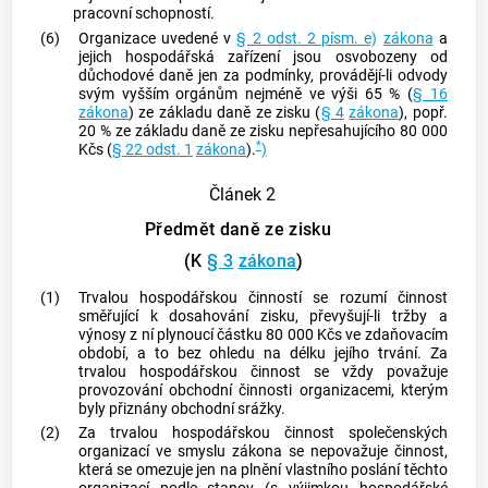
pracovní schopností.
(6)
Organizace uvedené v
§ 2 odst. 2 písm. e)
zákona
a
jejich hospodářská zařízení jsou osvobozeny od
důchodové daně jen za podmínky, provádějí-li odvody
svým vyšším orgánům nejméně ve výši 65 % (
§ 16
zákona
) ze základu daně ze zisku (
§ 4
zákona
), popř.
20 % ze základu daně ze zisku nepřesahujícího 80 000
*
Kčs (
§ 22 odst. 1
zákona
).
)
Článek 2
Předmět daně ze zisku
(K
§ 3
zákona
)
(1)
Trvalou hospodářskou činností
se rozumí činnost
směřující k dosahování zisku, převyšují-li tržby a
výnosy z ní plynoucí částku 80 000 Kčs ve
zdaňovacím
období
, a to bez ohledu na délku jejího trvání. Za
trvalou hospodářskou činnost
se vždy považuje
provozování obchodní činnosti organizacemi, kterým
byly přiznány obchodní srážky.
(2)
Za
trvalou hospodářskou činnost
společenských
organizací ve smyslu zákona se nepovažuje činnost,
která se omezuje jen na plnění vlastního poslání těchto