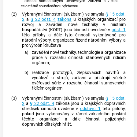
- činnost samostatných učňovských zařízení s
7 část
celostátně soustředěnou výchovou
(2)
Vybranými činnostmi (službami) ve smyslu
§ 15 odst.
2
a
§ 22 odst. 4
zákona
u krajských organizací pro
rozvoj a zavádění nové techniky v místním
hospodářství (KORT) jsou činnosti uvedené v
odst. 1
této přílohy a dále tyto činnosti vykonávané pro
národní výbory, organizace řízené národními výbory a
pro výrobní družstva
a)
zavádění nové techniky, technologie a organizace
práce v rozsahu činností stanovených řídícím
orgánem;
b)
realizace prototypů, zlepšovacích návrhů a
vynálezů u strojů, zařízení a přístrojů včetně
ověřovací série v rozsahu činností stanovených
řídícím orgánem.
(3)
Vybranými činnostmi (službami) ve smyslu
§ 15 odst.
2
a
§ 22 odst. 4
zákona jsou u krajských dopravních
středisek činnosti uvedené v
odstavci 1
této přílohy,
pokud jsou vykonávány v rámci základního poslání
těchto organizací a dále činnost pojízdných
dopravních dětských hřišť.