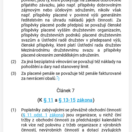
povinen, jsou ty, které poskytuje na základě dobrovolně
přijatého závazku, jako např. příspěvky dobrovolným
zájmovým nebo účelovým sdružením, nikoliv však
např. příspěvky placené v povinné výši generálním
ředitelstvím na úhradu nákladů jejich činnosti. Za
příspěvky placené podle předpisů se považují členské
příspěvky placené vyšším družstevním organizacím,
příspěvky družstevních podniků placené družstevním
svazům a Ústřední radě družstev v předepsané výši,
členské příspěvky, které platí Ústřední rada družstev
Mezinárodnímu družstevnímu svazu a příspěvky
placené okresním zemědělským sdružením.
(2)
Za jiná bezúplatná věnování se považují též náklady na
pohoštění a dary nad stanovený limit.
(3)
Za placené penále se považuje též penále fakturované
*
za nevrácení obalů.
)
Článek 7
(K
§ 11
a
§ 13-15
zákona
)
(1)
Poplatníky zabývajícími se převážně obchodní činností
(
§ 11 odst. 1
zákona
) jsou organizace, u nichž činí
tržby z obchodní činnosti za předcházející kalendářní
rok více než polovinu z tržeb organizace z výrobních
činností, nevýrobních činností a dotací zvyšujících