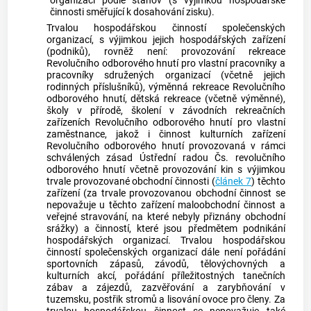
organizací podle stanov (s výjimkou hospodářské
činnosti směřující k dosahování zisku).
Trvalou hospodářskou činností
společenských
organizací, s výjimkou jejich hospodářských zařízení
(podniků), rovněž není: provozování rekreace
Revolučního odborového hnutí pro vlastní pracovníky a
pracovníky sdružených organizací (včetně jejich
rodinných příslušníků), výměnná rekreace Revolučního
odborového hnutí, dětská rekreace (včetně výměnné),
školy v přírodě, školení v závodních rekreačních
zařízeních Revolučního odborového hnutí pro vlastní
zaměstnance, jakož i činnost kulturních zařízení
Revolučního odborového hnutí provozovaná v rámci
schválených zásad Ústřední radou Čs. revolučního
odborového hnutí včetně provozování kin s výjimkou
trvale provozované obchodní činnosti (
článek 7
) těchto
zařízení (za trvale provozovanou obchodní činnost se
nepovažuje u těchto zařízení maloobchodní činnost a
veřejné stravování, na které nebyly přiznány obchodní
srážky) a činností, které jsou předmětem podnikání
hospodářských organizací.
Trvalou hospodářskou
činností
společenských organizací dále není pořádání
sportovních zápasů, závodů, tělovýchovných a
kulturních akcí, pořádání příležitostných tanečních
zábav a zájezdů, zazvěřování a zarybňování v
tuzemsku, postřik stromů a lisování ovoce pro členy. Za