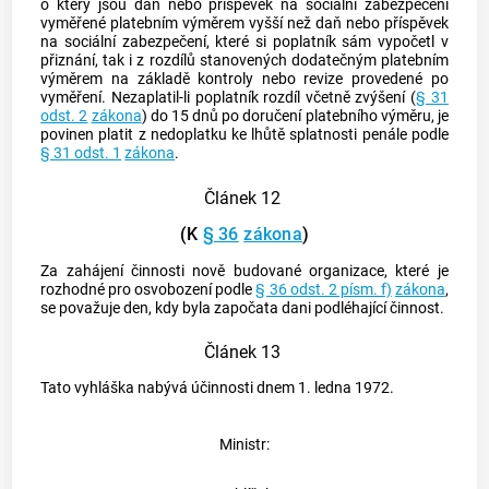
o který jsou daň nebo příspěvek na sociální zabezpečení
vyměřené platebním výměrem vyšší než daň nebo příspěvek
na sociální zabezpečení, které si poplatník sám vypočetl v
přiznání, tak i z rozdílů stanovených dodatečným platebním
výměrem na základě kontroly nebo revize provedené po
vyměření. Nezaplatil-li poplatník rozdíl včetně zvýšení (
§ 31
odst. 2
zákona
) do 15 dnů po doručení platebního výměru, je
povinen platit z nedoplatku ke lhůtě splatnosti penále podle
§ 31 odst. 1
zákona
.
Článek 12
(K
§ 36
zákona
)
Za zahájení činnosti nově budované organizace, které je
rozhodné pro osvobození podle
§ 36 odst. 2 písm. f)
zákona
,
se považuje den, kdy byla započata dani podléhající činnost.
Článek 13
Tato vyhláška nabývá účinnosti dnem 1. ledna 1972.
Ministr: