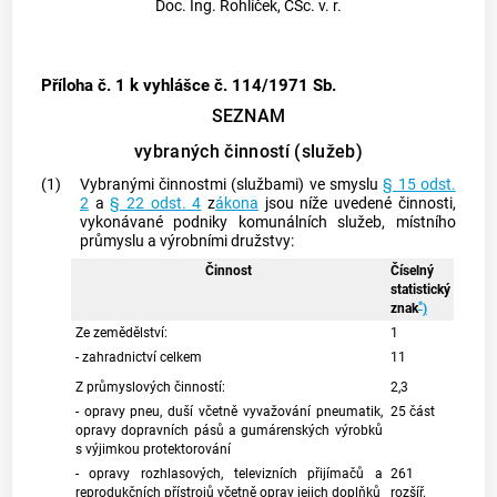
Doc. Ing. Rohlíček, CSc. v. r.
Příloha č. 1
k vyhlášce č. 114/1971 Sb.
SEZNAM
vybraných činností (služeb)
(1)
Vybranými činnostmi (službami) ve smyslu
§ 15 odst.
2
a
§ 22 odst. 4
z
ákona
jsou níže uvedené činnosti,
vykonávané podniky komunálních služeb, místního
průmyslu a výrobními družstvy:
Činnost
Číselný
statistický
*
znak
)
Ze zemědělství:
1
- zahradnictví celkem
11
Z průmyslových činností:
2,3
- opravy pneu, duší včetně vyvažování pneumatik,
25 část
opravy dopravních pásů a gumárenských výrobků
s výjimkou protektorování
- opravy rozhlasových, televizních přijímačů a
261
reprodukčních přístrojů včetně oprav jejich doplňků
rozšíř.