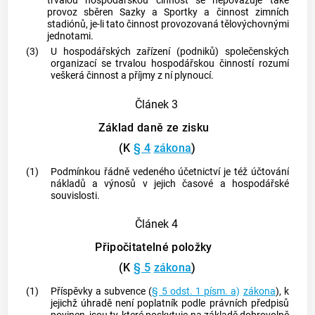
trvalou hospodářskou činnost
se nepovažuje také
provoz sběren Sazky a Sportky a činnost zimních
stadiónů, je-li tato činnost provozovaná tělovýchovnými
jednotami.
(3)
U hospodářských zařízení (podniků) společenských
organizací se
trvalou hospodářskou činností
rozumí
veškerá činnost a příjmy z ní plynoucí.
Článek 3
Základ daně ze zisku
(K
§ 4
zákona
)
(1)
Podmínkou řádně vedeného účetnictví je též účtování
nákladů a výnosů v jejich časové a hospodářské
souvislosti.
Článek 4
Připočitatelné položky
(K
§ 5
zákona
)
(1)
Příspěvky a subvence (
§ 5 odst. 1 písm. a)
zákona
), k
jejichž úhradě není poplatník podle právních předpisů