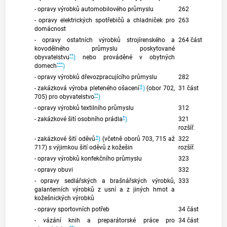
- opravy výrobků automobilového průmyslu
262
- opravy elektrických spotřebičů a chladniček pro
263
domácnost
- opravy ostatních výrobků strojírenského a
264 část
kovodělného průmyslu poskytované
**
obyvatelstvu
)
nebo prováděné v obytných
***
domech
)
- opravy výrobků dřevozpracujícího průmyslu
282
†
- zakázková výroba pleteného ošacení
)
(obor 702,
31 část
**
705) pro obyvatelstvo
)
- opravy výrobků textilního průmyslu
312
†
- zakázkové šití osobního prádla
)
321
rozšíř.
†
- zakázkové šití oděvů
)
(včetně oborů 703, 715 až
322
717) s výjimkou šití oděvů z kožešin
rozšíř.
- opravy výrobků konfekčního průmyslu
323
- opravy obuvi
332
- opravy sedlářských a brašnářských výrobků,
333
galanterních výrobků z usní a z jiných hmot a
kožešnických výrobků
- opravy sportovních potřeb
34 část
- vázání knih a preparátorské práce pro
34 část