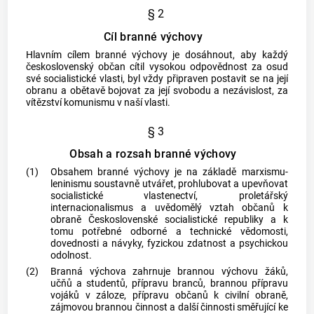
§ 2
Cíl branné výchovy
Hlavním cílem branné výchovy je dosáhnout, aby každý
československý občan cítil vysokou odpovědnost za osud
své socialistické vlasti, byl vždy připraven postavit se na její
obranu a obětavě bojovat za její svobodu a nezávislost, za
vítězství komunismu v naší vlasti.
§ 3
Obsah a rozsah branné výchovy
(1)
Obsahem branné výchovy je na základě marxismu-
leninismu soustavně utvářet, prohlubovat a upevňovat
socialistické vlastenectví, proletářský
internacionalismus a uvědomělý vztah občanů k
obraně Československé socialistické republiky a k
tomu potřebné odborné a technické vědomosti,
dovednosti a návyky, fyzickou zdatnost a psychickou
odolnost.
(2)
Branná výchova zahrnuje brannou výchovu žáků,
učňů a studentů, přípravu branců, brannou přípravu
vojáků v záloze, přípravu občanů k civilní obraně,
zájmovou brannou činnost a další činnosti směřující ke