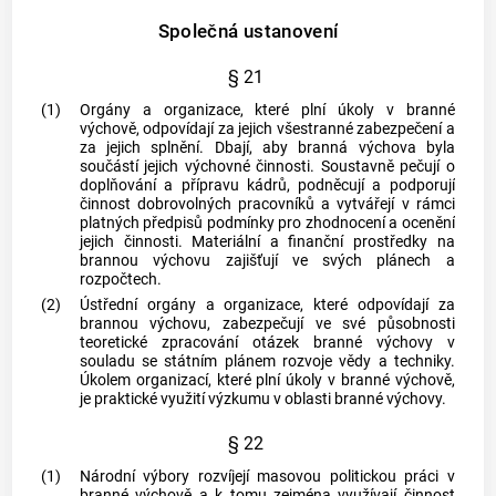
Společná ustanovení
§ 21
(1)
Orgány a organizace, které plní úkoly v branné
výchově, odpovídají za jejich všestranné zabezpečení a
za jejich splnění. Dbají, aby branná výchova byla
součástí jejich výchovné činnosti. Soustavně pečují o
doplňování a přípravu kádrů, podněcují a podporují
činnost dobrovolných pracovníků a vytvářejí v rámci
platných předpisů podmínky pro zhodnocení a ocenění
jejich činnosti. Materiální a finanční prostředky na
brannou výchovu zajišťují ve svých plánech a
rozpočtech.
(2)
Ústřední orgány a organizace, které odpovídají za
brannou výchovu, zabezpečují ve své působnosti
teoretické zpracování otázek branné výchovy v
souladu se státním plánem rozvoje vědy a techniky.
Úkolem organizací, které plní úkoly v branné výchově,
je praktické využití výzkumu v oblasti branné výchovy.
§ 22
(1)
Národní výbory rozvíjejí masovou politickou práci v
branné výchově a k tomu zejména využívají činnost