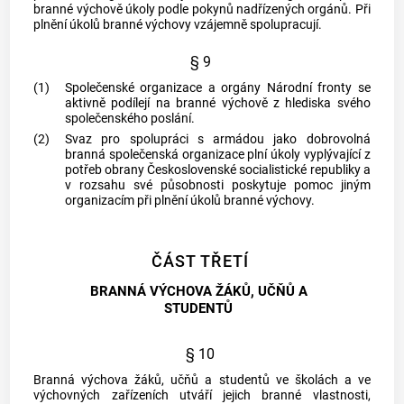
branné výchově úkoly podle pokynů nadřízených orgánů. Při
plnění úkolů branné výchovy vzájemně spolupracují.
§ 9
(1)
Společenské organizace a orgány Národní fronty se
aktivně podílejí na branné výchově z hlediska svého
společenského poslání.
(2)
Svaz pro spolupráci s armádou jako dobrovolná
branná společenská organizace plní úkoly vyplývající z
potřeb obrany Československé socialistické republiky a
v rozsahu své působnosti poskytuje pomoc jiným
organizacím při plnění úkolů branné výchovy.
ČÁST TŘETÍ
BRANNÁ VÝCHOVA ŽÁKŮ, UČŇŮ A
STUDENTŮ
§ 10
Branná výchova žáků, učňů a studentů ve školách a ve
výchovných zařízeních utváří jejich branné vlastnosti,