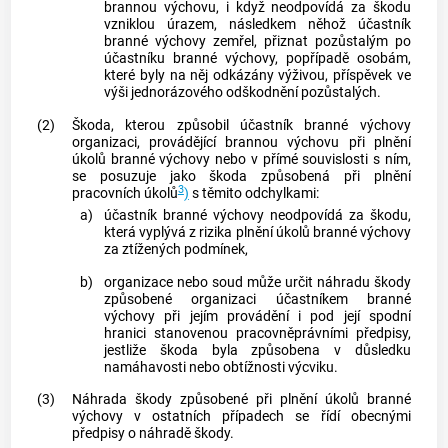
brannou výchovu, i když neodpovídá za škodu
vzniklou úrazem, následkem něhož účastník
branné výchovy zemřel, přiznat pozůstalým po
účastníku branné výchovy, popřípadě osobám,
které byly na něj odkázány výživou, příspěvek ve
výši jednorázového odškodnění pozůstalých.
(2)
Škoda, kterou způsobil účastník branné výchovy
organizaci, provádějící brannou výchovu při plnění
úkolů branné výchovy nebo v přímé souvislosti s ním,
se posuzuje jako škoda způsobená při plnění
3
pracovních úkolů
)
s těmito odchylkami:
a)
účastník branné výchovy neodpovídá za škodu,
která vyplývá z rizika plnění úkolů branné výchovy
za ztížených podmínek,
b)
organizace nebo soud může určit náhradu škody
způsobené organizaci účastníkem branné
výchovy při jejím provádění i pod její spodní
hranici stanovenou pracovněprávními předpisy,
jestliže škoda byla způsobena v důsledku
namáhavosti nebo obtížnosti výcviku.
(3)
Náhrada škody způsobené při plnění úkolů branné
výchovy v ostatních případech se řídí obecnými
předpisy o náhradě škody.