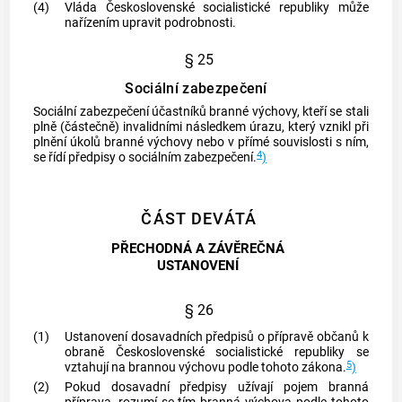
(4)
Vláda Československé socialistické republiky může
nařízením upravit podrobnosti.
§ 25
Sociální zabezpečení
Sociální zabezpečení účastníků branné výchovy, kteří se stali
plně (částečně) invalidními následkem úrazu, který vznikl při
plnění úkolů branné výchovy nebo v přímé souvislosti s ním,
4
se řídí předpisy o sociálním zabezpečení.
)
ČÁST DEVÁTÁ
PŘECHODNÁ A ZÁVĚREČNÁ
USTANOVENÍ
§ 26
(1)
Ustanovení dosavadních předpisů o přípravě občanů k
obraně Československé socialistické republiky se
5
vztahují na brannou výchovu podle tohoto zákona.
)
(2)
Pokud dosavadní předpisy užívají pojem branná