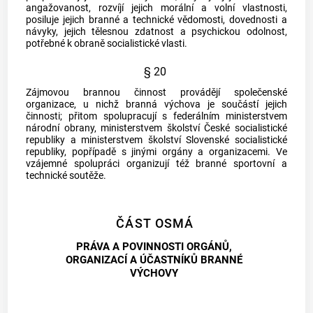
angažovanost, rozvíjí jejich morální a volní vlastnosti,
posiluje jejich branné a technické vědomosti, dovednosti a
návyky, jejich tělesnou zdatnost a psychickou odolnost,
potřebné k obraně socialistické vlasti.
§ 20
Zájmovou brannou činnost provádějí společenské
organizace, u nichž branná výchova je součástí jejich
činnosti; přitom spolupracují s federálním ministerstvem
národní obrany, ministerstvem školství České socialistické
republiky a ministerstvem školství Slovenské socialistické
republiky, popřípadě s jinými orgány a organizacemi. Ve
vzájemné spolupráci organizují též branné sportovní a
technické soutěže.
ČÁST OSMÁ
PRÁVA A POVINNOSTI ORGÁNŮ,
ORGANIZACÍ A ÚČASTNÍKŮ BRANNÉ
VÝCHOVY