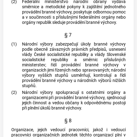
(2)
Federální ministerstvo národní obrany vydává
směrnice a metodické pokyny k zajištění jednotného
provádění branné výchovy, poskytuje odbornou pomoc
a v součinnosti s příslušnými federálními orgány nebo
orgány republik sleduje provádění branné výchovy.
§ 7
(1)
Národní výbory zabezpečují úkoly branné výchovy
podle obecně závazných právních předpisů, usnesení
vlády České socialistické republiky a vlády Slovenské
socialistické republiky a směrnic příslušných
ministerstev; řídí provádění branné výchovy v
organizacích jimi řízených nebo spravovaných; národní
výbory vyšších stupňů usměrňují, kontrolují a řídí
provádění branné výchovy u národních výborů nižších
stupňů.
(2)
Národní výbory spolupracují s ostatními orgány a
organizacemi při provádění branné výchovy, sjednocují
jejich činnost a vedou občany k odpovědnému postoji
při plnění úkolů branné výchovy.
§ 8
Organizace, jejich vedoucí pracovníci, jakož i vedoucí
pracovníci organizačních jednotek těchto organizací plní v