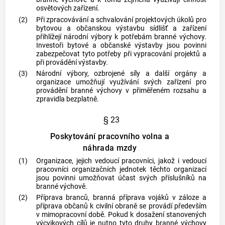
osvětových zařízení.
(2)
Při zpracovávání a schvalování projektových úkolů pro
bytovou a občanskou výstavbu sídlišť a zařízení
přihlížejí národní výbory k potřebám branné výchovy.
Investoři bytové a občanské výstavby jsou povinni
zabezpečovat tyto potřeby při vypracování projektů a
při provádění výstavby.
(3)
Národní výbory, ozbrojené síly a další orgány a
organizace umožňují využívání svých zařízení pro
provádění branné výchovy v přiměřeném rozsahu a
zpravidla bezplatně.
§ 23
Poskytování pracovního volna a
náhrada mzdy
(1)
Organizace, jejich vedoucí pracovníci, jakož i vedoucí
pracovníci organizačních jednotek těchto organizací
jsou povinni umožňovat účast svých příslušníků na
branné výchově.
(2)
Příprava branců, branná příprava vojáků v záloze a
příprava občanů k civilní obraně se provádí především
v mimopracovní době. Pokud k dosažení stanovených
výcvikových cílů je nutno tyto druhy branné výchovy