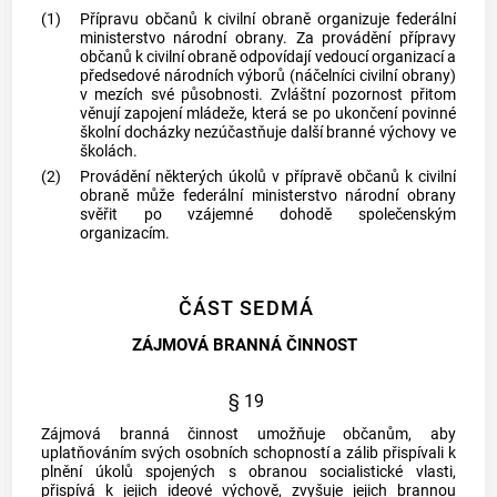
(1)
Přípravu občanů k civilní obraně organizuje federální
ministerstvo národní obrany. Za provádění přípravy
občanů k civilní obraně odpovídají vedoucí organizací a
předsedové národních výborů (náčelníci civilní obrany)
v mezích své působnosti. Zvláštní pozornost přitom
věnují zapojení mládeže, která se po ukončení povinné
školní docházky nezúčastňuje další branné výchovy ve
školách.
(2)
Provádění některých úkolů v přípravě občanů k civilní
obraně může federální ministerstvo národní obrany
svěřit po vzájemné dohodě společenským
organizacím.
ČÁST SEDMÁ
ZÁJMOVÁ BRANNÁ ČINNOST
§ 19
Zájmová branná činnost umožňuje občanům, aby
uplatňováním svých osobních schopností a zálib přispívali k
plnění úkolů spojených s obranou socialistické vlasti,
přispívá k jejich ideové výchově, zvyšuje jejich brannou