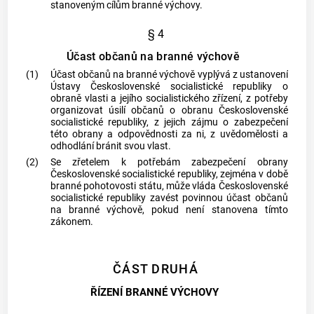
stanoveným cílům branné výchovy.
§ 4
Účast občanů na branné výchově
(1)
Účast občanů na branné výchově vyplývá z ustanovení
Ústavy Československé socialistické republiky o
obraně vlasti a jejího socialistického zřízení, z potřeby
organizovat úsilí občanů o obranu Československé
socialistické republiky, z jejich zájmu o zabezpečení
této obrany a odpovědnosti za ni, z uvědomělosti a
odhodlání bránit svou vlast.
(2)
Se zřetelem k potřebám zabezpečení obrany
Československé socialistické republiky, zejména v době
branné pohotovosti státu, může vláda Československé
socialistické republiky zavést povinnou účast občanů
na branné výchově, pokud není stanovena tímto
zákonem.
ČÁST DRUHÁ
ŘÍZENÍ BRANNÉ VÝCHOVY