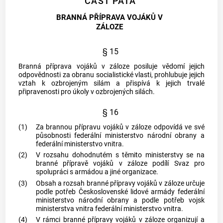
ČÁST PÁTÁ
BRANNÁ PŘÍPRAVA VOJÁKŮ V
ZÁLOZE
§ 15
Branná příprava vojáků v záloze posiluje vědomí jejich
odpovědnosti za obranu socialistické vlasti, prohlubuje jejich
vztah k ozbrojeným silám a přispívá k jejich trvalé
připravenosti pro úkoly v ozbrojených silách.
§ 16
(1)
Za brannou přípravu vojáků v záloze odpovídá ve své
působnosti federální ministerstvo národní obrany a
federální ministerstvo vnitra.
(2)
V rozsahu dohodnutém s těmito ministerstvy se na
branné přípravě vojáků v záloze podílí Svaz pro
spolupráci s armádou a jiné organizace.
(3)
Obsah a rozsah branné přípravy vojáků v záloze určuje
podle potřeb Československé lidové armády federální
ministerstvo národní obrany a podle potřeb vojsk
ministerstva vnitra federální ministerstvo vnitra.
(4)
V rámci branné přípravy vojáků v záloze organizují a