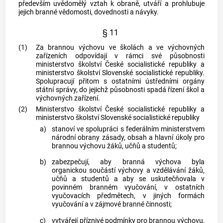
především uvědomělý vztah k obraně, utváří a prohlubuje
jejich branné vědomosti, dovednosti a návyky.
§ 11
(1)
Za brannou výchovu ve školách a ve výchovných
zařízeních odpovídají v rámci své působnosti
ministerstvo školství České socialistické republiky a
ministerstvo školství Slovenské socialistické republiky.
Spolupracují přitom s ostatními ústředními orgány
státní správy, do jejichž působnosti spadá řízení škol a
výchovných zařízení.
(2)
Ministerstvo školství České socialistické republiky a
ministerstvo školství Slovenské socialistické republiky
a)
stanoví ve spolupráci s federálním ministerstvem
národní obrany zásady, obsah a hlavní úkoly pro
brannou výchovu žáků, učňů a studentů;
b)
zabezpečují, aby branná výchova byla
organickou součástí výchovy a vzdělávání žáků,
učňů a studentů a aby se uskutečňovala v
povinném branném vyučování, v ostatních
vyučovacích předmětech, v jiných formách
vyučování a v zájmové branné činnosti;
c)
vytvářejí příznivé podmínky pro brannou výchovu,