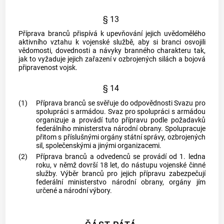
§ 13
Příprava branců přispívá k upevňování jejich uvědomělého
aktivního vztahu k vojenské službě, aby si branci osvojili
vědomosti, dovednosti a návyky branného charakteru tak,
jak to vyžaduje jejich zařazení v ozbrojených silách a bojová
připravenost vojsk.
§ 14
(1)
Příprava branců se svěřuje do odpovědnosti Svazu pro
spolupráci s armádou. Svaz pro spolupráci s armádou
organizuje a provádí tuto přípravu podle požadavků
federálního ministerstva národní obrany. Spolupracuje
přitom s příslušnými orgány státní správy, ozbrojených
sil, společenskými a jinými organizacemi.
(2)
Příprava branců a odvedenců se provádí od 1. ledna
roku, v němž dovrší 18 let, do nástupu vojenské činné
služby. Výběr branců pro jejich přípravu zabezpečují
federální ministerstvo národní obrany, orgány jím
určené a národní výbory.