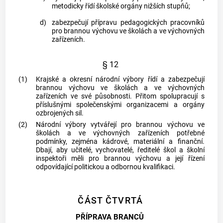
metodicky řídí školské orgány nižších stupňů;
d)
zabezpečují přípravu pedagogických pracovníků
pro brannou výchovu ve školách a ve výchovných
zařízeních.
§ 12
(1)
Krajské a okresní národní výbory řídí a zabezpečují
brannou výchovu ve školách a ve výchovných
zařízeních ve své působnosti. Přitom spolupracují s
příslušnými společenskými organizacemi a orgány
ozbrojených sil.
(2)
Národní výbory vytvářejí pro brannou výchovu ve
školách a ve výchovných zařízeních potřebné
podmínky, zejména kádrové, materiální a finanční.
Dbají, aby učitelé, vychovatelé, ředitelé škol a školní
inspektoři měli pro brannou výchovu a její řízení
odpovídající politickou a odbornou kvalifikaci.
ČÁST ČTVRTÁ
PŘÍPRAVA BRANCŮ