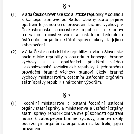
§ 5
(1)
Vláda Československé socialistické republiky v souladu
s koncepcí stanovenou Radou obrany státu přijímá
opatření k jednotnému provádění branné výchovy v
Československé socialistické republice a stanoví
federálním ministerstvům a ostatním federálním
ústředním orgánům státní správy úkoly k jejímu
zabezpečení.
(2)
Vláda České socialistické republiky a vláda Slovenské
socialistické republiky v souladu s koncepcí branné
výchovy a s opatřeními přijatými vládou
Československé socialistické republiky k jednotnému
provádění branné výchovy stanoví úkoly branné
výchovy ministerstvům, ostatním ústředním orgánům
státní správy republik a národním výborům.
§ 6
(1)
Federální ministerstva a ostatní federální ústřední
orgány státní správy a ministerstva a ústřední orgány
státní správy republik činí ve své působnosti opatření
nutná k zabezpečení branné výchovy, stanoví úkoly
podřízeným orgánům a organizacím a kontrolují jejich
provádění.