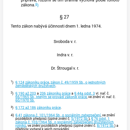
příprava, rozumí se tím branná výchova podle tohoto
6
zákona.
)
§ 27
Tento zákon nabývá účinnosti dnem 1. ledna 1974.
Svoboda v. r.
Indra v. r.
Dr. Štrougal v. r.
1
)
§ 124
zákoníku práce
,
zákon č. 49/1959 Sb., o jednotných
zemědělských družstvech
.
2
)
§ 190 až 203
a
206
zákoníku práce
a
§ 44a odst. 3
vl. nař. č.
66/1965 Sb., kterým se provádí zákoník práce
, ve znění vl. nař. č.
60/1970 Sb.
3
)
§ 172 až 186
zákoníku práce
.
4)
§ 41
zákona č. 101/1964 Sb., o sociálním zabezpečení
, ve znění
pozdějších předpisů (úplné znění č.
5/1972 Sb.
),
§ 76 odst. 1
zákona č. 103/1964 Sb., o sociálním zabezpečení družstevních
rolníků
, ve znění pozdějších předpisů (úplné znění č.
8/1972 Sb.
) a
předpisy vydané k jejich provádění.