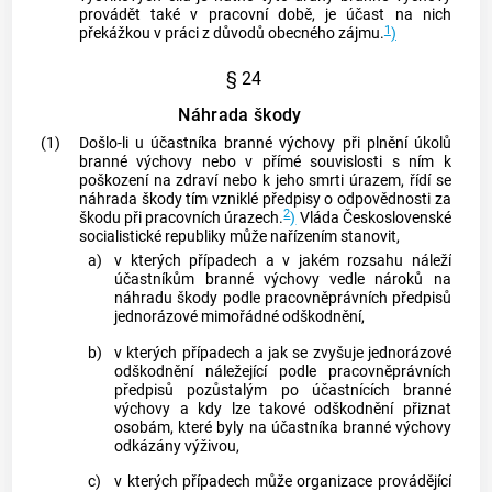
provádět také v pracovní době, je účast na nich
1
překážkou v práci z důvodů obecného zájmu.
)
§ 24
Náhrada škody
(1)
Došlo-li u účastníka branné výchovy při plnění úkolů
branné výchovy nebo v přímé souvislosti s ním k
poškození na zdraví nebo k jeho smrti úrazem, řídí se
náhrada škody tím vzniklé předpisy o odpovědnosti za
2
škodu při pracovních úrazech.
)
Vláda Československé
socialistické republiky může nařízením stanovit,
a)
v kterých případech a v jakém rozsahu náleží
účastníkům branné výchovy vedle nároků na
náhradu škody podle pracovněprávních předpisů
jednorázové mimořádné odškodnění,
b)
v kterých případech a jak se zvyšuje jednorázové
odškodnění náležející podle pracovněprávních
předpisů pozůstalým po účastnících branné
výchovy a kdy lze takové odškodnění přiznat
osobám, které byly na účastníka branné výchovy
odkázány výživou,
c)
v kterých případech může organizace provádějící