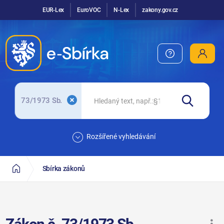
EUR-Lex
EuroVOC
N-Lex
zakony.gov.cz
73/1973 Sb.
Rozšířené vyhledávání
Sbírka zákonů