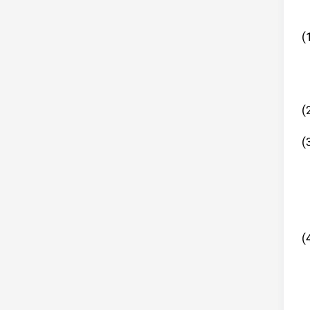
(
(
(
(