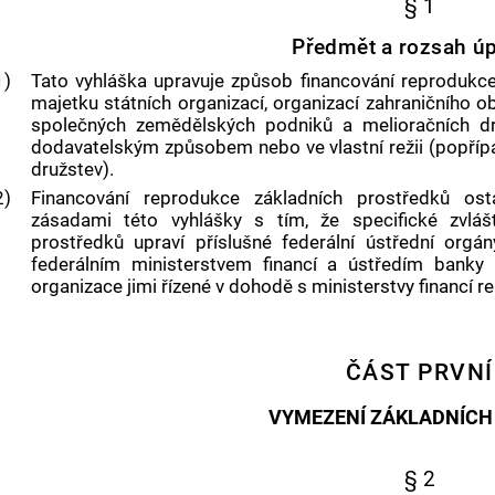
§ 1
Předmět a rozsah ú
1)
Tato vyhláška upravuje způsob financování reprodukc
majetku
státních organizací, organizací zahraničního 
společných zemědělských podniků a melioračních dr
dodavatelským způsobem nebo ve vlastní režii (popří
družstev).
2)
Financování reprodukce základních prostředků osta
zásadami této vyhlášky s tím, že specifické zvláš
prostředků upraví příslušné federální ústřední orgá
federálním ministerstvem financí a ústředím banky 
organizace jimi řízené v dohodě s ministerstvy financí r
ČÁST PRVNÍ
VYMEZENÍ ZÁKLADNÍCH
§ 2