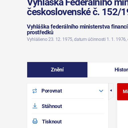
Vyhláška Federálního mini
československé č. 152/1
Vyhláška federálního ministerstva financ
prostředků
Vyhlášeno 23. 12. 1975
, datum účinnosti 1. 1. 1976
,
Znění
Histor
Porovnat
Mi
Stáhnout
Tisknout