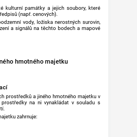
 kulturní památky a jejich soubory, které
ředpisů (např. cenových).
odzemní vody, ložiska nerostných surovin,
řízení a signálů na těchto bodech a mapové
jiného hmotného majetku
ací
ích prostředků a
jiného hmotného majetku
v
 prostředky na ni vynakládat v souladu s
í.
majetku
zahrnuje: