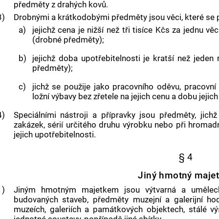
předměty z drahých kovů.
3)
Drobnými a krátkodobými předměty jsou věci, které se 
a)
jejichž cena je nižší než tři tisíce Kčs za jednu vě
(drobné předměty);
b)
jejichž doba upotřebitelnosti je kratší než jeden
předměty);
c)
jichž se použije jako pracovního oděvu, pracov
ložní výbavy bez zřetele na jejich cenu a dobu jejich
4)
Speciálními nástroji a přípravky jsou předměty, jich
zakázek, sérií určitého druhu výrobku nebo při hromad
jejich upotřebitelnosti.
§ 4
Jiný hmotný maje
1)
Jiným hmotným majetkem
jsou výtvarná a uměleck
budovaných staveb, předměty muzejní a galerijní ho
muzeích, galeriích a památkových objektech, stálé vý