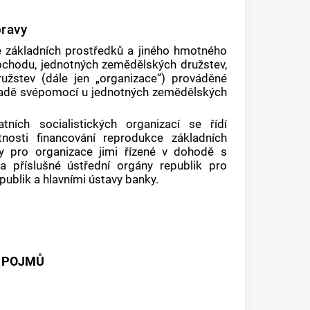
pravy
e základních prostředků a
jiného hmotného
obchodu, jednotných zemědělských družstev,
užstev (dále jen „organizace“) prováděné
padě svépomocí u jednotných zemědělských
tních socialistických organizací se řídí
tnosti financování reprodukce základních
ny pro organizace jimi řízené v dohodě s
a příslušné ústřední orgány republik pro
epublik a hlavními ústavy banky.
 POJMŮ