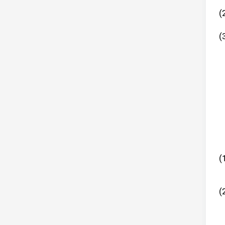
(
(
(
(