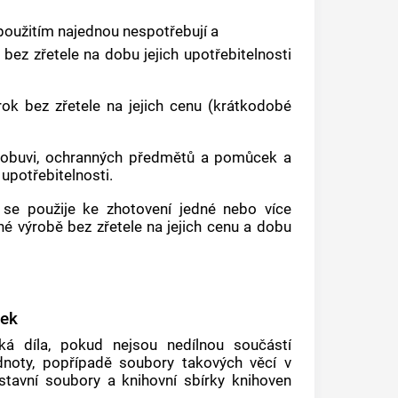
použitím najednou nespotřebují a
c bez zřetele na dobu jejich upotřebitelnosti
 rok bez zřetele na jejich cenu (krátkodobé
ní obuvi, ochranných předmětů a pomůcek a
 upotřebitelnosti.
ž se použije ke zhotovení jedné nebo více
né výrobě bez zřetele na jejich cenu a dobu
tek
á díla, pokud nejsou nedílnou součástí
dnoty, popřípadě soubory takových věcí v
stavní soubory a knihovní sbírky knihoven