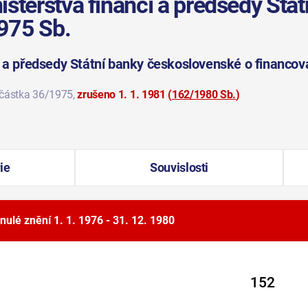
sterstva financí a předsedy Stát
975 Sb.
í a předsedy Státní banky československé o financov
 částka 36/1975
,
zrušeno 1. 1. 1981
(
162/1980 Sb.
)
ie
Souvislosti
nulé znění
1. 1. 1976 - 31. 12. 1980
152