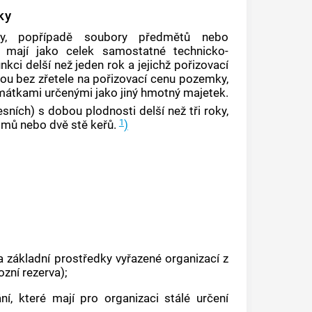
ky
ty, popřípadě soubory předmětů nebo
é mají jako celek samostatné technicko-
ci delší než jeden rok a jejichž pořizovací
sou bez zřetele na pořizovací cenu pozemky,
amátkami určenými jako
jiný hmotný majetek
.
sních) s dobou plodnosti delší než tři roky,
1
omů nebo dvě stě keřů.
)
a základní prostředky vyřazené organizací z
zní rezerva);
í, které mají pro organizaci stálé určení