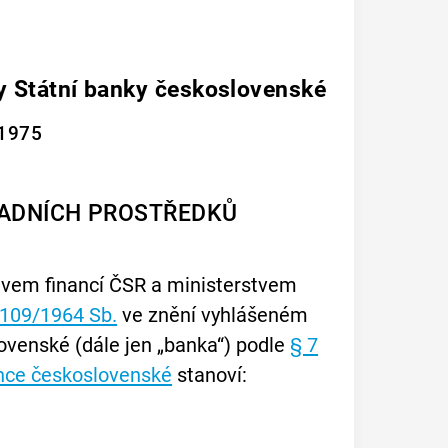
dy Státní banky československé
 1975
LADNÍCH PROSTŘEDKŮ
stvem financí ČSR a ministerstvem
109/1964 Sb.
ve znění vyhlášeném
ovenské (dále jen „banka“) podle
§ 7
ance československé
stanoví: