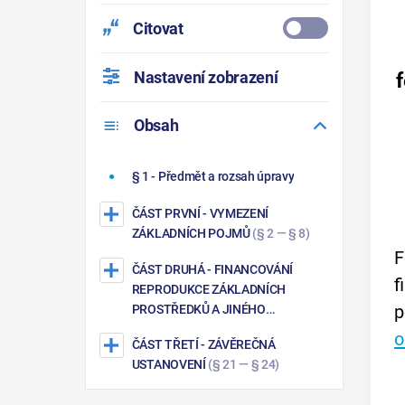
Citovat
Nastavení zobrazení
Obsah
§ 1
- Předmět a rozsah úpravy
ČÁST PRVNÍ
- VYMEZENÍ
ZÁKLADNÍCH POJMŮ
(§ 2 — § 8)
F
ČÁST DRUHÁ
- FINANCOVÁNÍ
f
REPRODUKCE ZÁKLADNÍCH
p
PROSTŘEDKŮ A JINÉHO
HMOTNÉHO MAJETKU
(§ 9 — § 20)
o
ČÁST TŘETÍ
- ZÁVĚREČNÁ
USTANOVENÍ
(§ 21 — § 24)