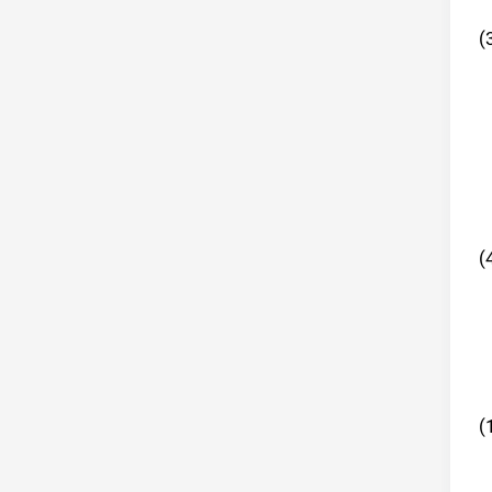
(
(
(