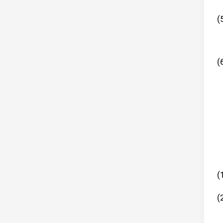
(
(
(
(