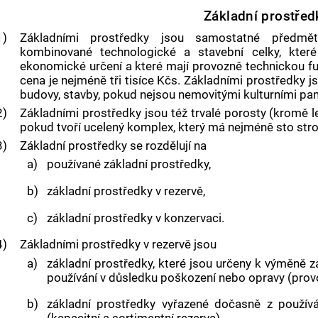
Základní prostřed
1)
Základními prostředky jsou samostatné předmě
kombinované technologické a stavební celky, kter
ekonomické určení a které mají provozně technickou funk
cena je nejméně tři tisíce Kčs. Základními prostředky j
budovy, stavby, pokud nejsou nemovitými kulturními p
2)
Základními prostředky jsou též trvalé porosty (kromě le
pokud tvoří ucelený komplex, který má nejméně sto str
3)
Základní prostředky se rozdělují na
a)
používané základní prostředky,
b)
základní prostředky v rezervě,
c)
základní prostředky v konzervaci.
4)
Základními prostředky v rezervě jsou
a)
základní prostředky, které jsou určeny k výměně z
používání v důsledku poškození nebo opravy (provo
b)
základní prostředky vyřazené dočasně z používán