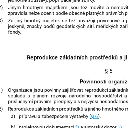
jednotné soustavy, popřípadě jiné sbírky.
2)
Jiným hmotným majetkem
jsou též movité a nemovité
zpravidla nelze ocenit podle obecně platných právních p
3)
Za
jiný hmotný majetek
se též považují povrchové a p
jeskyně, značky bodů geodetických sítí, měřických za
fondy.
Reprodukce základních prostředků a 
§ 5
Povinnosti organiz
1)
Organizace jsou povinny zajišťovat reprodukci základn
souladu s plánem rozvoje národního hospodářství a
příslušnými právními předpisy a s nejvyšší hospodárnost
2)
Reprodukce základních prostředků a
jiného hmotného 
a)
přípravu a zabezpečení výstavby (
§ 6
),
4
5
b)
projektovou dokumentaci
)
a autorský dozor,
)