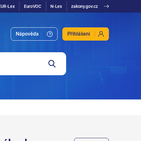
EUR-Lex
EuroVOC
N-Lex
zakony.gov.cz
Nápověda
Přihlášení