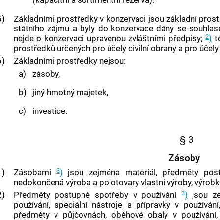
(kapacitní a sortimentní rezerva).
5)
Základními prostředky v konzervaci jsou základní pros
státního zájmu a byly do konzervace dány se souhlase
2
nejde o konzervaci upravenou zvláštními předpisy;
)
to
prostředků určených pro účely civilní obrany a pro účel
6)
Základními prostředky nejsou:
a)
zásoby,
b)
jiný hmotný majetek
,
c)
investice
.
§ 3
Zásoby
3
1)
Zásobami
)
jsou zejména materiál, předměty post
nedokončená výroba a polotovary vlastní výroby, výrobky,
3
2)
Předměty postupné spotřeby v používání
)
jsou ze
používání, speciální nástroje a přípravky v používání,
předměty v půjčovnách, oběhové obaly v používán