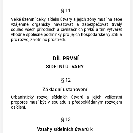
§ 11
Velké územní celky, sídelní útvary a jejich zóny musí na sebe
vzájemně organicky navazovat a zabezpečovat trvalý
soulad všech přírodních a civilizačních prvků a tím vytvářet
vhodné společné podmínky pro jejich hospodářské využití a
pro rozvoj životního prostředí.
DÍL PRVNÍ
SÍDELNÍ ÚTVARY
§ 12
Základní ustanovení
Urbanistický rozvoj sídelních útvarů a jejich velikostní
proporce musí být v souladu s předpokládaným rozvojem
osídlení.
§ 13
Vztahy sídelních útvarů k