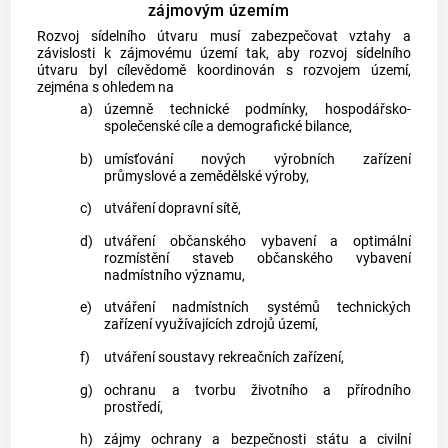
zájmovým územím
Rozvoj sídelního útvaru musí zabezpečovat vztahy a
závislosti k zájmovému území tak, aby rozvoj sídelního
útvaru byl cílevědomě koordinován s rozvojem území,
zejména s ohledem na
a)
územně technické podmínky, hospodářsko-
společenské cíle a demografické bilance,
b)
umísťování nových výrobních zařízení
průmyslové a zemědělské výroby,
c)
utváření dopravní sítě,
d)
utváření občanského vybavení a optimální
rozmístění staveb občanského vybavení
nadmístního významu,
e)
utváření nadmístních systémů technických
zařízení využívajících zdrojů území,
f)
utváření soustavy rekreačních zařízení,
g)
ochranu a tvorbu životního a přírodního
prostředí,
h)
zájmy ochrany a bezpečnosti státu a civilní