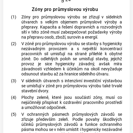
Zóny pro průmyslovou výrobu
(1)
Zóny pro průmyslovou výrobu se zřizují v sídelních
útvarech s velkým objemem průmyslové výroby a
přepravy. Kapacita a řešení dopravních a rozvodných
sítí v této zóně musí zabezpečovat požadavky výroby
na přepravu osob, zboží, surovin a energií.
(2)
V zóně pro průmyslovou výrobu se stavby s hygienicky
nezávadným provozem a s největší koncentrací
pracovních sil umisťují na straně přilehlé k obytné
zóně. Do odlehlých poloh se umisťují stavby, jejichž
provoz je sice hygienicky závadný, avšak míra
závadnosti vzhledem k účinkům na okolí nevyžaduje
odsunout stavbu až za hranice sídelního útvaru.
(3)
V sídelních útvarech s intenzívní investiční výstavbou
se umísťují v zóně pro průmyslovou výrobu také trvalé
stavební dvory.
(4)
Plochy zeleně, které jsou součástí zóny, musí co
nejúčinněji přispívat k ozdravění pracovního prostředí
a umožňovat odpočinek.
(5)
V ochranných pásmech průmyslových závodů se
zřizuje především zeleň. Podle povahy škodlivých
účinků průmyslových závodů a funkce ochranného
pásma mohou se v něm umístit i hygienicky nezávadné