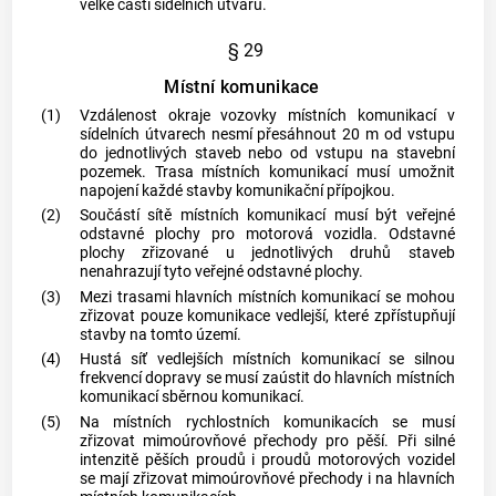
velké části sídelních útvarů.
§ 29
Místní komunikace
(1)
Vzdálenost okraje vozovky místních komunikací v
sídelních útvarech nesmí přesáhnout 20 m od vstupu
do jednotlivých staveb nebo od vstupu na stavební
pozemek. Trasa místních komunikací musí umožnit
napojení každé stavby komunikační přípojkou.
(2)
Součástí sítě místních komunikací musí být veřejné
odstavné plochy pro motorová vozidla. Odstavné
plochy zřizované u jednotlivých druhů staveb
nenahrazují tyto veřejné odstavné plochy.
(3)
Mezi trasami hlavních místních komunikací se mohou
zřizovat pouze komunikace vedlejší, které zpřístupňují
stavby na tomto území.
(4)
Hustá síť vedlejších místních komunikací se silnou
frekvencí dopravy se musí zaústit do hlavních místních
komunikací sběrnou komunikací.
(5)
Na místních rychlostních komunikacích se musí
zřizovat mimoúrovňové přechody pro pěší. Při silné
intenzitě pěších proudů i proudů motorových vozidel
se mají zřizovat mimoúrovňové přechody i na hlavních