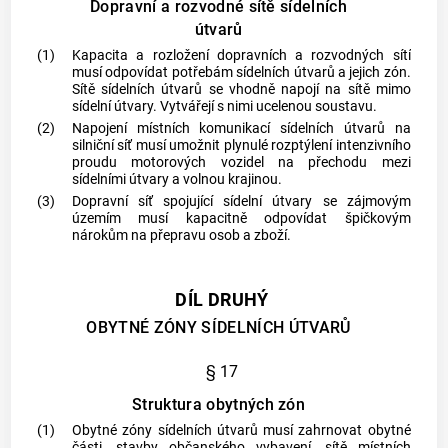
Dopravní a rozvodné sítě sídelních
útvarů
(1)
Kapacita a rozložení dopravních a rozvodných sítí
musí odpovídat potřebám sídelních útvarů a jejich zón.
Sítě sídelních útvarů se vhodně napojí na sítě mimo
sídelní útvary. Vytvářejí s nimi ucelenou soustavu.
(2)
Napojení místních komunikací sídelních útvarů na
silniční síť musí umožnit plynulé rozptýlení intenzivního
proudu motorových vozidel na přechodu mezi
sídelními útvary a volnou krajinou.
(3)
Dopravní síť spojující sídelní útvary se zájmovým
územím musí kapacitně odpovídat špičkovým
nárokům na přepravu osob a zboží.
DÍL DRUHÝ
OBYTNÉ ZÓNY SÍDELNÍCH ÚTVARŮ
§ 17
Struktura obytných zón
(1)
Obytné zóny sídelních útvarů musí zahrnovat obytné
části, stavby občanského vybavení, sítě místních