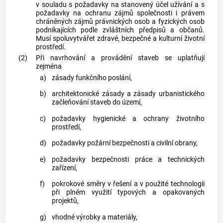
v souladu s požadavky na stanovený účel užívání a s
požadavky na ochranu zájmů společnosti i právem
chráněných zájmů právnických osob a fyzických osob
podnikajících podle zvláštních předpisů a občanů.
Musí spoluvytvářet zdravé, bezpečné a kulturní životní
prostředí.
(2)
Při navrhování a provádění staveb se uplatňují
zejména
a)
zásady funkčního poslání,
b)
architektonické zásady a zásady urbanistického
začleňování staveb do území,
c)
požadavky hygienické a ochrany životního
prostředí,
d)
požadavky požární bezpečnosti a civilní obrany,
e)
požadavky bezpečnosti práce a technických
zařízení,
f)
pokrokové směry v řešení a v použité technologii
při plném využití typových a opakovaných
projektů,
g)
vhodné výrobky a materiály,