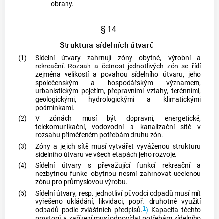
obrany.
§ 14
Struktura sídelních útvarů
(1)
Sídelní útvary zahrnují zóny obytné, výrobní a
rekreační. Rozsah a četnost jednotlivých zón se řídí
zejména velikostí a povahou sídelního útvaru, jeho
společenským a hospodářským významem,
urbanistickým pojetím, přepravními vztahy, terénními,
geologickými, hydrologickými a klimatickými
podmínkami.
(2)
V zónách musí být dopravní, energetické,
telekomunikační, vodovodní a kanalizační sítě v
rozsahu přiměřeném potřebám druhu zón.
(3)
Zóny a jejich sítě musí vytvářet vyváženou strukturu
sídelního útvaru ve všech etapách jeho rozvoje.
(4)
Sídelní útvary s převažující funkcí rekreační a
nezbytnou funkcí obytnou nesmí zahrnovat ucelenou
zónu pro průmyslovou výrobu.
(5)
Sídelní útvary, resp. jednotliví původci odpadů musí mít
vyřešeno ukládání, likvidaci, popř. druhotné využití
1
odpadů podle zvláštních předpisů.
)
Kapacita těchto
prostorů a zařízení musí odpovídat potřebám sídelního