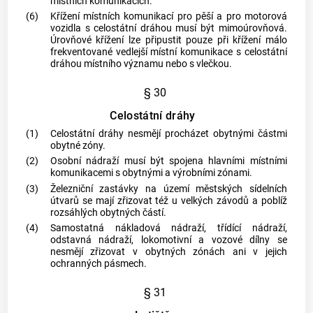
místních komunikacích.
(6)
Křížení místních komunikací pro pěší a pro motorová
vozidla s celostátní dráhou musí být mimoúrovňová.
Úrovňové křížení lze připustit pouze při křížení málo
frekventované vedlejší místní komunikace s celostátní
dráhou místního významu nebo s vlečkou.
§ 30
Celostátní dráhy
(1)
Celostátní dráhy nesmějí procházet obytnými částmi
obytné zóny.
(2)
Osobní nádraží musí být spojena hlavními místními
komunikacemi s obytnými a výrobními zónami.
(3)
Železniční zastávky na území městských sídelních
útvarů se mají zřizovat též u velkých závodů a poblíž
rozsáhlých obytných částí.
(4)
Samostatná nákladová nádraží, třídící nádraží,
odstavná nádraží, lokomotivní a vozové dílny se
nesmějí zřizovat v obytných zónách ani v jejich
ochranných pásmech.
§ 31