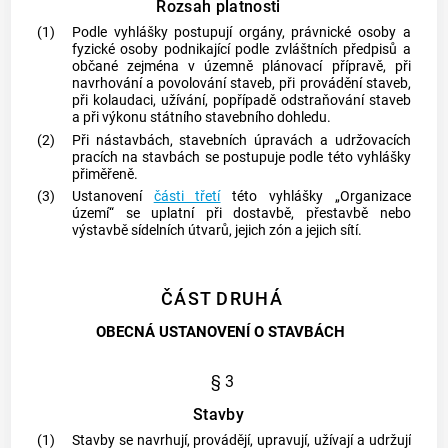
Rozsah platnosti
(1)
Podle vyhlášky postupují orgány, právnické osoby a
fyzické osoby podnikající podle zvláštních předpisů a
občané zejména v územně plánovací přípravě, při
navrhování a povolování staveb, při provádění staveb,
při kolaudaci, užívání, popřípadě odstraňování staveb
a při výkonu státního stavebního dohledu.
(2)
Při nástavbách, stavebních úpravách a udržovacích
pracích na stavbách se postupuje podle této vyhlášky
přiměřeně.
(3)
Ustanovení
části třetí
této vyhlášky „Organizace
území“ se uplatní při dostavbě, přestavbě nebo
výstavbě sídelních útvarů, jejich zón a jejich sítí.
ČÁST DRUHÁ
OBECNÁ USTANOVENÍ O STAVBÁCH
§ 3
Stavby
(1)
Stavby se navrhují, provádějí, upravují, užívají a udržují