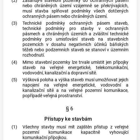
(2)
Zasahují-li stavební pozemky do ochranných pásem
nebo chráněných území vzájemně se překrývajících,
musí stavba splňovat podmínky všech dotčených
ochranných pásem nebo chráněných území.
(3)
Technické podmínky ochranných pásem staveb,
technické podmínky pro stavby v ochranných
pásmech a chráněných územích a zvláštní technické
podmínky pro umisťování staveb na stavebních
pozemcích v dosahu negativních účinků báňských
těžeb nebo podzemních staveb se stanoví v územním
rozhodnutí.
(4)
Mimo stavební pozemky lze trvale umístit jen přípojky
staveb na veřejné energetické, telekomunikační,
vodovodní, kanalizační a dopravní sítě.
(5)
Výšková poloha a výška staveb musí umožňovat jejich
napojení na veřejné energetické, vodovodní a
kanalizační sítě a na veřejné pozemní komunikace,
popřípadě veřejná prostranství.
§ 6
Přístupy ke stavbám
(1)
Všechny stavby musí mít zajištěn přístup z veřejné
pozemní komunikace kapacitně vyhovující
komunikační přípojkou.