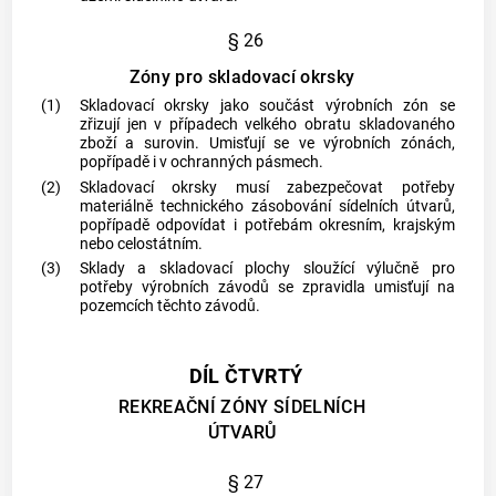
§ 26
Zóny pro skladovací okrsky
(1)
Skladovací okrsky jako součást výrobních zón se
zřizují jen v případech velkého obratu skladovaného
zboží a surovin. Umisťují se ve výrobních zónách,
popřípadě i v ochranných pásmech.
(2)
Skladovací okrsky musí zabezpečovat potřeby
materiálně technického zásobování sídelních útvarů,
popřípadě odpovídat i potřebám okresním, krajským
nebo celostátním.
(3)
Sklady a skladovací plochy sloužící výlučně pro
potřeby výrobních závodů se zpravidla umisťují na
pozemcích těchto závodů.
DÍL ČTVRTÝ
REKREAČNÍ ZÓNY SÍDELNÍCH
ÚTVARŮ
§ 27