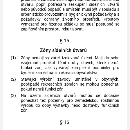
útvaru, popř. potřebám seskupení sídelních útvarů
nebo původců odpadů a umístění musí být v souladu s
urbanisticko-provozními a hygienickými požadavky a s
požadavky ochrany životního prostředí. Prostory
vymezené pro řízenou skládku se musí postupně se
zaplňováním prostoru rekultivovat.
§ 15
Zóny sídelních útvarů
(1)
Zóny nemají vytvářet izolovaná území. Mají do sebe
vzájemně pronikat těmi druhy staveb, které neruší
funkci zón, ale vytvářejí komplexní podmínky pro
bydlení, zaměstnání i rekreaci obyvatelstva.
(2)
Stávající výrobní závody umístěné v obytných,
popřípadě rekreačních zónách se mohou ponechat,
pokud neruší funkci zón.
(3)
Na území sídelních útvarů mohou se dočasně
ponechat též pozemky pro zemědělskou rostlinnou
výrobu do doby výstavby nebo dostavby funkčních
zón.
§ 16