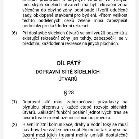
městských sídelních útvarech má být rekreační zóna
včleněna do obytné zóny, popřípadě i tvořit oddělené
sady, obklopené stavbami pro bydlení. Přitom velikost
těchto oddělených celků zeleně musí zabezpečit
podmínky pro každodenní rekreaci.
(6)
Při dostavbě sídelních útvarů se smí využít pozemků z
existující rekreační zóny jen tehdy, zabezpečí-li se v
předstihu každodenní rekreace na jiných plochách.
DÍL PÁTÝ
DOPRAVNÍ SÍTĚ SÍDELNÍCH
ÚTVARŮ
§ 28
(1)
Dopravní sítě musí zabezpečovat požadavky na
plynulou přepravu v každé etapě rozvoje sídelních
útvarů. Základní funkční poslání jednotlivých tras se
nesmí trvale změnit řízením silničního provozu.
(2)
Hlavní místní komunikace, dráhy a vodní toky se musí
navrhovat ve vzájemném souběhu nebo tak, aby se na
území mezi jejich trasami mohly umístit dostatečně