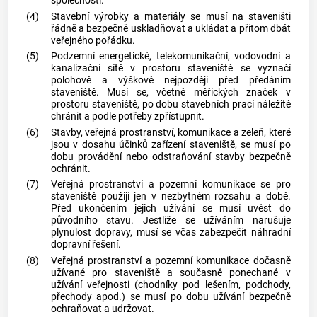
společnosti.
(4)
Stavební výrobky a materiály se musí na staveništi
řádně a bezpečně uskladňovat a ukládat a přitom dbát
veřejného pořádku.
(5)
Podzemní energetické, telekomunikační, vodovodní a
kanalizační sítě v prostoru staveniště se vyznačí
polohově a výškově nejpozději před předáním
staveniště. Musí se, včetně měřických značek v
prostoru staveniště, po dobu stavebních prací náležitě
chránit a podle potřeby zpřístupnit.
(6)
Stavby, veřejná prostranství, komunikace a zeleň, které
jsou v dosahu účinků zařízení staveniště, se musí po
dobu provádění nebo odstraňování stavby bezpečně
ochránit.
(7)
Veřejná prostranství a pozemní komunikace se pro
staveniště použijí jen v nezbytném rozsahu a době.
Před ukončením jejich užívání se musí uvést do
původního stavu. Jestliže se užíváním narušuje
plynulost dopravy, musí se včas zabezpečit náhradní
dopravní řešení.
(8)
Veřejná prostranství a pozemní komunikace dočasně
užívané pro staveniště a současně ponechané v
užívání veřejnosti (chodníky pod lešením, podchody,
přechody apod.) se musí po dobu užívání bezpečně
ochraňovat a udržovat.