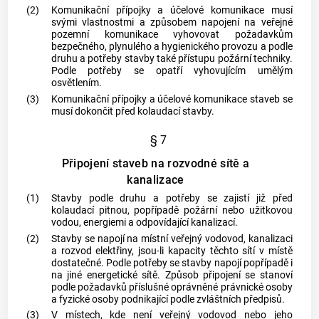
(2)
Komunikační přípojky a účelové komunikace musí
svými vlastnostmi a způsobem napojení na veřejné
pozemní komunikace vyhovovat požadavkům
bezpečného, plynulého a hygienického provozu a podle
druhu a potřeby stavby také přístupu požární techniky.
Podle potřeby se opatří vyhovujícím umělým
osvětlením.
(3)
Komunikační přípojky a účelové komunikace staveb se
musí dokončit před kolaudací stavby.
§ 7
Připojení staveb na rozvodné sítě a
kanalizace
(1)
Stavby podle druhu a potřeby se zajistí již před
kolaudací pitnou, popřípadě požární nebo užitkovou
vodou, energiemi a odpovídající kanalizací.
(2)
Stavby se napojí na místní veřejný vodovod, kanalizaci
a rozvod elektřiny, jsou-li kapacity těchto sítí v místě
dostatečné. Podle potřeby se stavby napojí popřípadě i
na jiné energetické sítě. Způsob připojení se stanoví
podle požadavků příslušné oprávněné právnické osoby
a fyzické osoby podnikající podle zvláštních předpisů.
(3)
V místech, kde není veřejný vodovod nebo jeho