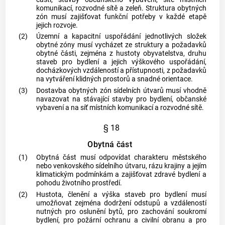
komunikací, rozvodné sítě a zeleň. Struktura obytných
zón musí zajišťovat funkční potřeby v každé etapě
jejich rozvoje.
(2)
Územní a kapacitní uspořádání jednotlivých složek
obytné zóny musí vycházet ze struktury a požadavků
obytné části, zejména z hustoty obyvatelstva, druhu
staveb pro bydlení a jejich výškového uspořádání,
docházkových vzdáleností a přístupnosti, z požadavků
na vytváření klidných prostorů a snadné orientace.
(3)
Dostavba obytných zón sídelních útvarů musí vhodně
navazovat na stávající stavby pro bydlení, občanské
vybavení a na síť místních komunikací a rozvodné sítě.
§ 18
Obytná část
(1)
Obytná část musí odpovídat charakteru městského
nebo venkovského sídelního útvaru, rázu krajiny a jejím
klimatickým podmínkám a zajišťovat zdravé bydlení a
pohodu životního prostředí.
(2)
Hustota, členění a výška staveb pro bydlení musí
umožňovat zejména dodržení odstupů a vzdáleností
nutných pro oslunění bytů, pro zachování soukromí
bydlení, pro požární ochranu a civilní obranu a pro