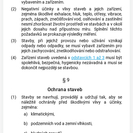
vybavením a zařízením.
(2)
Negativní účinky a vlivy staveb a jejich zařízení,
zejména škodlivé exhalace, hluk, teplo, otřesy, vibrace,
prach, zápach, znečišťování vod, oslňování a zastínění
nesmí zhoršovat životní prostředí ve stavbách a v okolí
jejich dosahu nad přípustnou míru. Splnění těchto
požadavků se prokazuje výsledky měření.
(3)
Stavby, při jejichž provozu nebo užívání vznikají
odpady nebo odpadky, se musí vybavit zařízením pro
jejich zachycování, zneškodňování nebo odstraňování.
(4)
Zařízení staveb uvedená v
odstavcích 1 až 3
musí být
spolehlivá, bezpečná, hygienicky nezávadná a musí se
dokončit nejpozději se stavbou.
§ 9
Ochrana staveb
(1)
Stavby se navrhují, provádějí a udržují tak, aby se
náležitě ochránily před škodlivými vlivy a účinky,
zejména:
a)
klimatickými,
b)
podzemních vod a zemní vlhkosti,