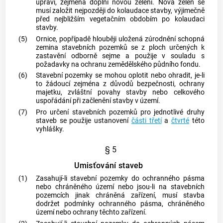
upraví, zejména doplní novou zelení. Nová zeleň se
musí založit nejpozději do kolaudace stavby, výjimečně
před nejbližším vegetačním obdobím po kolaudaci
stavby.
(5)
Ornice, popřípadě hlouběji uložená zúrodnění schopná
zemina stavebních pozemků se z ploch určených k
zastavění odborně sejme a použije v souladu s
požadavky na ochranu zemědělského půdního fondu.
(6)
Stavební pozemky se mohou oplotit nebo ohradit, je-li
to žádoucí zejména z důvodů bezpečnosti, ochrany
majetku, zvláštní povahy stavby nebo celkového
uspořádání při začlenění stavby v území.
(7)
Pro určení stavebních pozemků pro jednotlivé druhy
staveb se použije ustanovení
části třetí
a
čtvrté
této
vyhlášky.
§ 5
Umisťování staveb
(1)
Zasahují-li stavební pozemky do ochranného pásma
nebo chráněného území nebo jsou-li na stavebních
pozemcích jinak chráněná zařízení, musí stavba
dodržet podmínky ochranného pásma, chráněného
území nebo ochrany těchto zařízení.