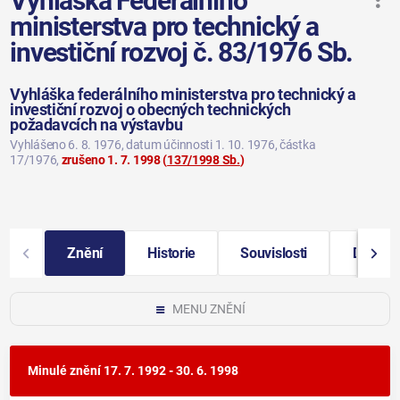
Vyhláška Federálního
ministerstva pro technický a
investiční rozvoj č. 83/1976 Sb.
Vyhláška federálního ministerstva pro technický a
investiční rozvoj o obecných technických
požadavcích na výstavbu
Vyhlášeno 6. 8. 1976
, datum účinnosti 1. 10. 1976
, částka
17/1976
,
zrušeno 1. 7. 1998
(
137/1998 Sb.
)
Znění
Historie
Souvislosti
Další i
MENU ZNĚNÍ
Minulé znění
17. 7. 1992 - 30. 6. 1998