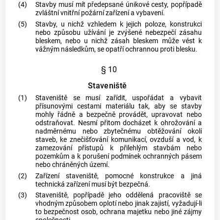
(4)
Stavby musí mít předepsané únikové cesty, popřípadě
zvláštní vnitřní požární zařízení a vybavení.
(5)
Stavby, u nichž vzhledem k jejich poloze, konstrukci
nebo způsobu užívání je zvýšené nebezpečí zásahu
bleskem, nebo u nichž zásah bleskem může vést k
vážným následkům, se opatří ochrannou proti blesku.
§ 10
Staveniště
(1)
Staveniště se musí zařídit, uspořádat a vybavit
přísunovými cestami materiálu tak, aby se stavby
mohly řádně a bezpečně provádět, upravovat nebo
odstraňovat. Nesmí přitom docházet k ohrožování a
nadměrnému nebo zbytečnému obtěžování okolí
staveb, ke znečišťování komunikací, ovzduší a vod, k
zamezování přístupů k přilehlým stavbám nebo
pozemkům a k porušení podmínek ochranných pásem
nebo chráněných území.
(2)
Zařízení staveniště, pomocné konstrukce a jiná
technická zařízení musí být bezpečná.
(3)
Staveniště, popřípadě jeho oddělená pracoviště se
vhodným způsobem oplotí nebo jinak zajistí, vyžadují-li
to bezpečnost osob, ochrana majetku nebo jiné zájmy