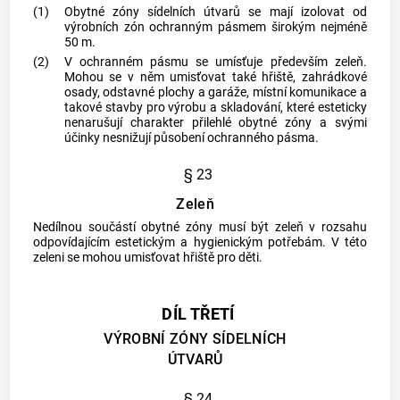
(1)
Obytné zóny sídelních útvarů se mají izolovat od
výrobních zón ochranným pásmem širokým nejméně
50 m.
(2)
V ochranném pásmu se umísťuje především zeleň.
Mohou se v něm umisťovat také hřiště, zahrádkové
osady, odstavné plochy a garáže, místní komunikace a
takové stavby pro výrobu a skladování, které esteticky
nenarušují charakter přilehlé obytné zóny a svými
účinky nesnižují působení ochranného pásma.
§ 23
Zeleň
Nedílnou součástí obytné zóny musí být zeleň v rozsahu
odpovídajícím estetickým a hygienickým potřebám. V této
zeleni se mohou umisťovat hřiště pro děti.
DÍL TŘETÍ
VÝROBNÍ ZÓNY SÍDELNÍCH
ÚTVARŮ
§ 24