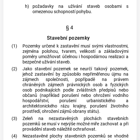
h)
požadavky na užívání staveb osobami s
omezenou schopností pohybu.
§ 4
Stavební pozemky
(1)
Pozemky určené k zastavění musí svými vlastnostmi,
zejména polohou, tvarem, velikostí a základovými
poměry umožňovat účelnou i hospodárnou realizaci a
bezpečné užívání staveb.
(2)
Jako stavební pozemek se neurčí takový pozemek,
jehož zastavění by způsobilo nepřiměřenou újmu na
zájmech společnosti, popřípadě na právem
chráněných zájmech právnických osob a fyzických
osob podnikajících podle zvláštních předpisů nebo
občanů (například porušení nebo ohrožení vodního
hospodářství, porušení urbanistického a
architektonického rázu krajiny, porušení životního
prostředí, ohrožení zájmů obrany státu).
(3)
Zeleň na nezastavěných plochách stavebních
pozemků se musí v nejvýše možné míře zachovat a při
provádění staveb náležitě ochraňovat.
(4)
Nezastavěné plochy stavebních pozemků se vhodně