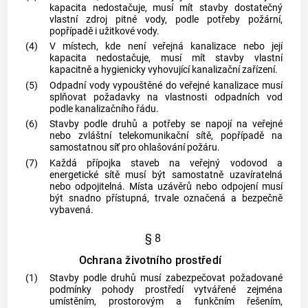
kapacita nedostačuje, musí mít stavby dostatečný
vlastní zdroj pitné vody, podle potřeby požární,
popřípadě i užitkové vody.
(4)
V místech, kde není veřejná kanalizace nebo její
kapacita nedostačuje, musí mít stavby vlastní
kapacitně a hygienicky vyhovující kanalizační zařízení.
(5)
Odpadní vody vypouštěné do veřejné kanalizace musí
splňovat požadavky na vlastnosti odpadních vod
podle kanalizačního řádu.
(6)
Stavby podle druhů a potřeby se napojí na veřejné
nebo zvláštní telekomunikační sítě, popřípadě na
samostatnou síť pro ohlašování požáru.
(7)
Každá přípojka staveb na veřejný vodovod a
energetické sítě musí být samostatně uzavíratelná
nebo odpojitelná. Místa uzávěrů nebo odpojení musí
být snadno přístupná, trvale označená a bezpečně
vybavená.
§ 8
Ochrana životního prostředí
(1)
Stavby podle druhů musí zabezpečovat požadované
podmínky pohody prostředí vytvářené zejména
umístěním, prostorovým a funkčním řešením,