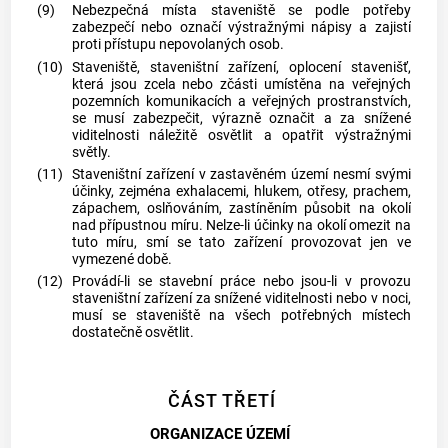
(9)
Nebezpečná místa staveniště se podle potřeby
zabezpečí nebo označí výstražnými nápisy a zajistí
proti přístupu nepovolaných osob.
(10)
Staveniště, staveništní zařízení, oplocení stavenišť,
která jsou zcela nebo zčásti umístěna na veřejných
pozemních komunikacích a veřejných prostranstvích,
se musí zabezpečit, výrazně označit a za snížené
viditelnosti náležitě osvětlit a opatřit výstražnými
světly.
(11)
Staveništní zařízení v zastavěném území nesmí svými
účinky, zejména exhalacemi, hlukem, otřesy, prachem,
zápachem, oslňováním, zastíněním působit na okolí
nad přípustnou míru. Nelze-li účinky na okolí omezit na
tuto míru, smí se tato zařízení provozovat jen ve
vymezené době.
(12)
Provádí-li se stavební práce nebo jsou-li v provozu
staveništní zařízení za snížené viditelnosti nebo v noci,
musí se staveniště na všech potřebných místech
dostatečně osvětlit.
ČÁST TŘETÍ
ORGANIZACE ÚZEMÍ