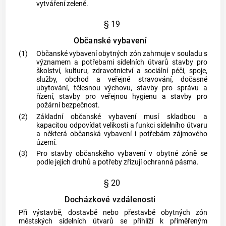
vytváření zeleně.
§ 19
Občanské vybavení
(1)
Občanské vybavení obytných zón zahrnuje v souladu s
významem a potřebami sídelních útvarů stavby pro
školství, kulturu, zdravotnictví a sociální péči, spoje,
služby, obchod a veřejné stravování, dočasné
ubytování, tělesnou výchovu, stavby pro správu a
řízení, stavby pro veřejnou hygienu a stavby pro
požární bezpečnost.
(2)
Základní občanské vybavení musí skladbou a
kapacitou odpovídat velikosti a funkci sídelního útvaru
a některá občanská vybavení i potřebám zájmového
území.
(3)
Pro stavby občanského vybavení v obytné zóně se
podle jejich druhů a potřeby zřizují ochranná pásma.
§ 20
Docházkové vzdálenosti
Při výstavbě, dostavbě nebo přestavbě obytných zón
městských sídelních útvarů se přihlíží k přiměřeným