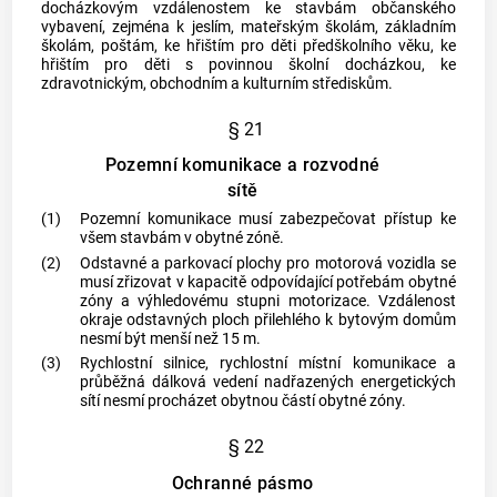
docházkovým vzdálenostem ke stavbám občanského
vybavení, zejména k jeslím, mateřským školám, základním
školám, poštám, ke hřištím pro děti předškolního věku, ke
hřištím pro děti s povinnou školní docházkou, ke
zdravotnickým, obchodním a kulturním střediskům.
§ 21
Pozemní komunikace a rozvodné
sítě
(1)
Pozemní komunikace musí zabezpečovat přístup ke
všem stavbám v obytné zóně.
(2)
Odstavné a parkovací plochy pro motorová vozidla se
musí zřizovat v kapacitě odpovídající potřebám obytné
zóny a výhledovému stupni motorizace. Vzdálenost
okraje odstavných ploch přilehlého k bytovým domům
nesmí být menší než 15 m.
(3)
Rychlostní silnice, rychlostní místní komunikace a
průběžná dálková vedení nadřazených energetických
sítí nesmí procházet obytnou částí obytné zóny.
§ 22
Ochranné pásmo