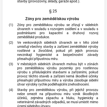
stavby (provozovny, sklady, garáže apod.).
§ 25
Zóny pro zemědělskou výrobu
(1)
Zóny pro zemědělskou výrobu se zřizují v sídelních
útvarech v souladu s rozvojem osídlení a v souladu s
podmínkami pro kapacitní a druhový rozvoj
zemědělské produkce.
(2)
Ve venkovských sídelních útvarech se v této zóně
umisťují všechny stavby a zařízení zemědělské výroby
rostlinné a živočišné, pokud při jejich provozu
nevznikají hygienické a bezpečnostní závady
přesahující přípustnou míru.
(3)
V městských sídelních útvarech mohou být v zónách
pro zemědělskou výrobu pozemky pro rostlinnou
výrobu s příslušejícími stavbami a zařízeními, pokud
provoz těchto staveb a zařízení nemá škodlivé účinky
přesahující přípustnou míru a výroba zásobuje sídelní
útvar výrobky rychle podléhajícími znehodnocení.
(4)
Stavby pro zemědělskou výrobu, při jejichž provozu
nelze omezit na přípustnou míru vznik škodlivých
účinků, zejména zápachu a hluku, hygienicky a
veterinárně závadných odpadků, se musí umístit mimo
území sídelního útvaru.