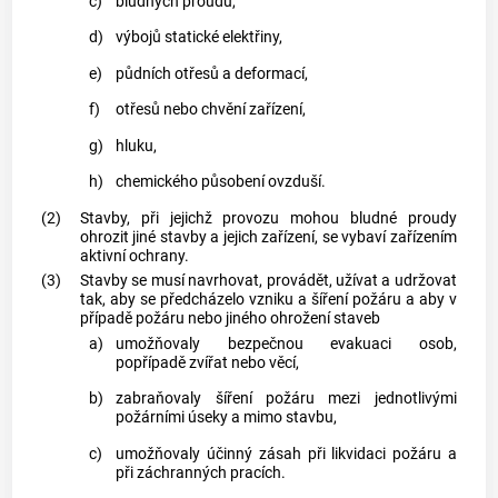
c)
bludných proudů,
d)
výbojů statické elektřiny,
e)
půdních otřesů a deformací,
f)
otřesů nebo chvění zařízení,
g)
hluku,
h)
chemického působení ovzduší.
(2)
Stavby, při jejichž provozu mohou bludné proudy
ohrozit jiné stavby a jejich zařízení, se vybaví zařízením
aktivní ochrany.
(3)
Stavby se musí navrhovat, provádět, užívat a udržovat
tak, aby se předcházelo vzniku a šíření požáru a aby v
případě požáru nebo jiného ohrožení staveb
a)
umožňovaly bezpečnou evakuaci osob,
popřípadě zvířat nebo věcí,
b)
zabraňovaly šíření požáru mezi jednotlivými
požárními úseky a mimo stavbu,
c)
umožňovaly účinný zásah při likvidaci požáru a
při záchranných pracích.