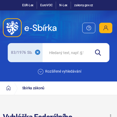
EUR-Lex
EuroVOC
N-Lex
zakony.gov.cz
83/1976 Sb.
Rozšířené vyhledávání
Sbírka zákonů