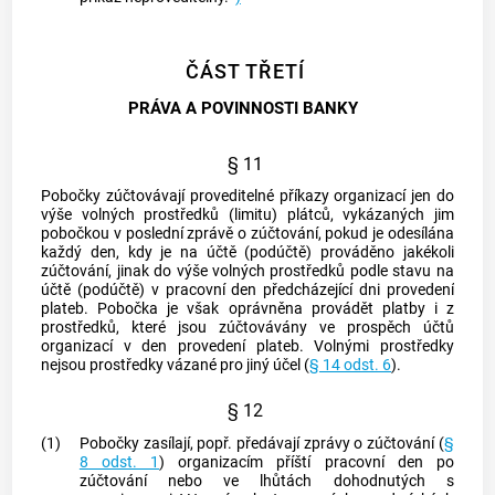
ČÁST TŘETÍ
PRÁVA A POVINNOSTI BANKY
§ 11
Pobočky zúčtovávají proveditelné příkazy organizací jen do
výše volných prostředků (limitu) plátců, vykázaných jim
pobočkou v poslední zprávě o zúčtování, pokud je odesílána
každý den, kdy je na účtě (podúčtě) prováděno jakékoli
zúčtování, jinak do výše volných prostředků podle stavu na
účtě (podúčtě) v pracovní den předcházející dni provedení
plateb. Pobočka je však oprávněna provádět platby i z
prostředků, které jsou zúčtovávány ve prospěch účtů
organizací v den provedení plateb. Volnými prostředky
nejsou prostředky vázané pro jiný účel (
§ 14 odst. 6
).
§ 12
(1)
Pobočky zasílají, popř. předávají zprávy o zúčtování (
§
8 odst. 1
) organizacím příští pracovní den po
zúčtování nebo ve lhůtách dohodnutých s