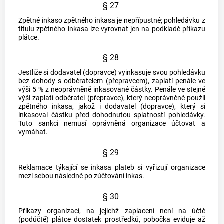
§ 27
Zpětné inkaso zpětného inkasa je nepřípustné; pohledávku z
titulu zpětného inkasa lze vyrovnat jen na podkladě příkazu
plátce.
§ 28
Jestliže si dodavatel (dopravce) vyinkasuje svou pohledávku
bez dohody s odběratelem (přepravcem), zaplatí penále ve
výši 5 % z neoprávněně inkasované částky. Penále ve stejné
výši zaplatí odběratel (přepravce), který neoprávněně použil
zpětného inkasa, jakož i dodavatel (dopravce), který si
inkasoval částku před dohodnutou splatností pohledávky.
Tuto sankci nemusí oprávněná organizace účtovat a
vymáhat.
§ 29
Reklamace týkající se inkasa plateb si vyřizují organizace
mezi sebou následně po zúčtování inkas.
§ 30
Příkazy organizací, na jejichž zaplacení není na účtě
(podúčtě) plátce dostatek prostředků, pobočka eviduje až