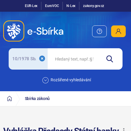
EUR-Lex
EuroVOC
N-Lex
zakony.gov.cz
10/1978 Sb.
Rozšířené vyhledávání
Sbírka zákonů