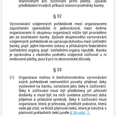
stanoveným pro zúčtování první platby. Způsob
předkládání trvalých příkazů stanoví podmínky banky.
§ 32
Vyrovnávání vzájemných pohledávek mezi organizacemi
započtením (periodické či jednorázové, mezi dvěma
organizacemi či skupinou organizací) může být prováděno
jen se souhlasem banky. Způsob skupinového vyrovnávání
vzájemných pohledávek se upravuje dohodou mezi ústředím
banky, popř. jejími hlavními ústavy a příslušnými federálními
ústředními orgány, popř. ústředními orgány republik. Banka
je oprávněna z vlastního podnětu vzájemně zúčtovat u ní
evidované platby, jsou-li pro to ekonomické důvody.
§ 33
(1)
Organizace mohou k bezhotovostnímu vyrovnávání
svých pohledávek neinvestiční povahy přejímat šeky
vystavené na banku, označené jako šeky k zúčtování.
Šeky k zúčtování musí být předloženy při převzetí
dodávky a musí být na nich uvedena zúčtovací data
příjemce a příslušné symboly. Šeky k zúčtování musí
organizace, která je převzala, předložit pobočce, která
vede její účet, ve lhůtě platnosti šeků, která je totožná s
platností pokladních šeků podle
§ 36 odst. 1.