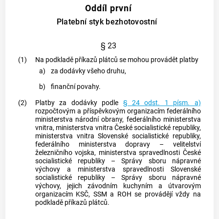
Oddíl první
Platební styk bezhotovostní
§ 23
(1)
Na podkladě příkazů plátců se mohou provádět platby
a)
za dodávky všeho druhu,
b)
finanční povahy.
(2)
Platby za dodávky podle
§ 24 odst. 1 písm. a)
rozpočtovým a příspěvkovým organizacím federálního
ministerstva národní obrany, federálního ministerstva
vnitra, ministerstva vnitra České socialistické republiky,
ministerstva vnitra Slovenské socialistické republiky,
federálního ministerstva dopravy – velitelství
železničního vojska, ministerstva spravedlnosti České
socialistické republiky – Správy sboru nápravné
výchovy a ministerstva spravedlnosti Slovenské
socialistické republiky – Správy sboru nápravné
výchovy, jejich závodním kuchyním a útvarovým
organizacím KSČ, SSM a ROH se provádějí vždy na
podkladě příkazů plátců.