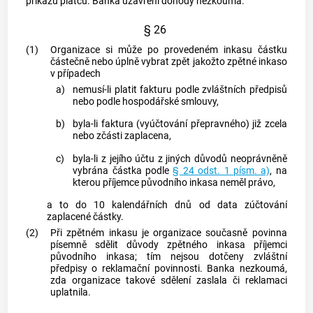
příkazů plátců. Banka uzavření dohody nezkoumá.
§ 26
(1)
Organizace si může po provedeném inkasu částku
částečně nebo úplně vybrat zpět jakožto zpětné inkaso
v případech
a)
nemusí-li platit fakturu podle zvláštních předpisů
nebo podle hospodářské smlouvy,
b)
byla-li faktura (vyúčtování přepravného) již zcela
nebo zčásti zaplacena,
c)
byla-li z jejího účtu z jiných důvodů neoprávněně
vybrána částka podle
§ 24 odst. 1 písm. a)
, na
kterou příjemce původního inkasa neměl právo,
a to do 10 kalendářních dnů od data zúčtování
zaplacené částky.
(2)
Při zpětném inkasu je organizace současně povinna
písemně sdělit důvody zpětného inkasa příjemci
původního inkasa; tím nejsou dotčeny zvláštní
předpisy o reklamační povinnosti. Banka nezkoumá,
zda organizace takové sdělení zaslala či reklamaci
uplatnila.