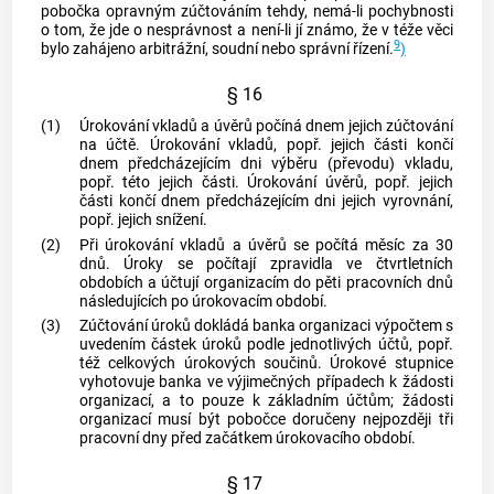
pobočka opravným zúčtováním tehdy, nemá-li pochybnosti
o tom, že jde o nesprávnost a není-li jí známo, že v téže věci
9
bylo zahájeno arbitrážní, soudní nebo správní řízení.
)
§ 16
(1)
Úrokování vkladů a úvěrů počíná dnem jejich zúčtování
na účtě. Úrokování vkladů, popř. jejich části končí
dnem předcházejícím dni výběru (převodu) vkladu,
popř. této jejich části. Úrokování úvěrů, popř. jejich
části končí dnem předcházejícím dni jejich vyrovnání,
popř. jejich snížení.
(2)
Při úrokování vkladů a úvěrů se počítá měsíc za 30
dnů. Úroky se počítají zpravidla ve čtvrtletních
obdobích a účtují organizacím do pěti pracovních dnů
následujících po úrokovacím období.
(3)
Zúčtování úroků dokládá banka organizaci výpočtem s
uvedením částek úroků podle jednotlivých účtů, popř.
též celkových úrokových součinů. Úrokové stupnice
vyhotovuje banka ve výjimečných případech k žádosti
organizací, a to pouze k základním účtům; žádosti
organizací musí být pobočce doručeny nejpozději tři
pracovní dny před začátkem úrokovacího období.
§ 17