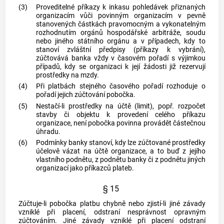
(3)
Proveditelné příkazy k inkasu pohledávek přiznaných
organizacím vůči povinným organizacím v pevně
stanovených částkách pravomocným a vykonatelným
rozhodnutím orgánů hospodářské arbitráže, soudu
nebo jiného státního orgánu a v případech, kdy to
stanoví zvláštní předpisy (příkazy k vybrání),
zúčtovává banka vždy v časovém pořadí s výjimkou
případů, kdy se organizaci k její žádosti již rezervují
prostředky na mzdy.
(4)
Při platbách stejného časového pořadí rozhoduje o
pořadí jejich zúčtování pobočka.
(5)
Nestačí-li prostředky na účtě (limit), popř. rozpočet
stavby či objektu k provedení celého příkazu
organizace, není pobočka povinna provádět částečnou
úhradu.
(6)
Podmínky banky stanoví, kdy lze zúčtované prostředky
účelově vázat na účtě organizace, a to buď z jejího
vlastního podnětu, z podnětu banky či z podnětu jiných
organizací jako příkazců plateb.
§ 15
Zúčtuje-li pobočka platbu chybně nebo zjistí-li jiné závady
vzniklé při placení, odstraní nesprávnost opravným
zúčtováním. Jiné závady vzniklé při placení odstraní