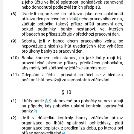
z jeho účtu ve lhůtě splatnosti pohledávek stanovené
nebo dohodnuté podle zvláštních předpisů.
(8)
Uvede-li organizace na příkazu jako den splatnosti
5
příkazu den pracovního klidu
)
nebo pracovního volna,
zúčtuje pobočka takový příkaz příští pracovní den,
pokud podmínky banky nestanoví, ve kterých
případech se příkaz zúčtuje v předchozí pracovní den.
(9)
Sobota, je-li v bance dnem pracovního volna, se
nepovažuje z hlediska lhůt uvedených v této vyhlášce
pro úkony banky za pracovní den.
(10)
Banka koncem roku stanoví, do jaké lhůty mají být
proveditelné písemné příkazy předloženy pobočkám,
aby mohly být zúčtovány ještě ve starém roce.
(11)
Odepsání z účtu i připsání na účet se z hlediska
počítání lhůt považují za samostatná zúčtování.
§ 10
(1)
Lhůty podle
§ 9
stanovené pro pobočky se nevztahují
na případy, kdy pobočky uplatní kontrolní oprávnění
6
banky.
)
(2)
Je-li v důsledku kontroly banky zúčtován příkaz
organizace po lhůtě splatnosti pohledávky, platí
organizace poplatek z prodlení za dobu, po kterou byl
7
příkaz neproveditelný.
)