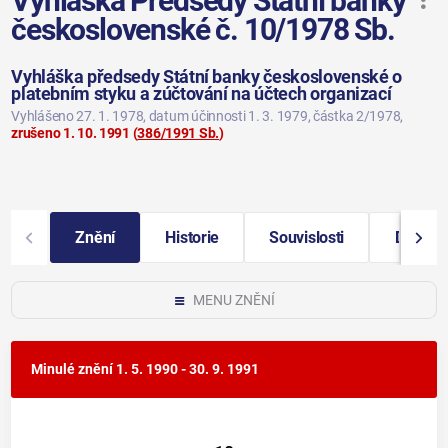
Vyhláška Předsedy Státní banky
československé č. 10/1978 Sb.
Vyhláška předsedy Státní banky československé o
platebním styku a zúčtování na účtech organizací
Vyhlášeno 27. 1. 1978
, datum účinnosti 1. 3. 1979
, částka 2/1978
,
zrušeno 1. 10. 1991
(
386/1991 Sb.
)
Znění
Historie
Souvislosti
Další i
MENU ZNĚNÍ
Minulé znění
1. 5. 1990 - 30. 9. 1991