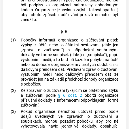
přímo či prostřednictvím pověřené organizace, mohou
být podpisy za organizaci nahrazeny dohodnutým
kódem. Organizace je povinna zajistit taková opatření,
aby tohoto způsobu udělování příkazů nemohlo být
zneužito.
§ 8
(1)
Pobočky informují organizace o zúčtování plateb
výpisy z účtů nebo zvláštními sestavami (dále jen
„zpráva o zúčtování“) s případnými souhrnnými
doklady ve formě soupisek (dále jen „soupiska“), popř.
výstupními médii, a to buď při každém pohybu na účtě
nebo po dohodě s organizacemi v určitých obdobích, či
dálkovým přenosem dat. Předávání zpráv o zúčtování
výstupními médii nebo dálkovým přenosem dat lze
provádět jen na základě předchozí dohody organizace
s pobočkou.
(2)
Ke zprávám o zúčtování týkajícím se platebního styku
a zúčtování podle
§ 6 odst. 2
obdrží organizace
příslušné doklady s informacemi odpovídajícími formě
zúčtování.
(3)
Pokud organizace nemohou účtovat přímo podle
údajů uvedených ve zprávách o zúčtování a
soupiskách, mohou požádat pobočku, aby pro ně
vyhotovovala navíc jednotlivé doklady, obsahující