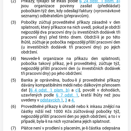
(2)
Příkazy, týkající se inkas podle
§ 24 odst. 1 písm. a)
jsou organizace povinny zasílat (předkládat)
pobočkám týž den, kdy odesílají faktury (vyrovnávkové
seznamy) odběratelům (přepravcům).
(3)
Pobočky zúčtují proveditelné příkazy zásadně v den
splatnosti, který příkazce na nich uvedl, pokud je obdrží
nejpozději dva pracovní dny (u investičních dodávek tři
pracovní dny) před tímto dnem. Obdrží-li je po této
lhůtě, zúčtuje je pobočka nejpozději příští pracovní den
(u investičních dodávek tři pracovní dny) po jejich
obdržení.
(4)
Neuvede-li organizace na příkazu den splatnosti,
pobočka takový příkaz, je-li proveditelný, zúčtuje týž,
nejpozději příští pracovní den (u investičních dodávek
tři pracovní dny) po jeho obdržení.
(5)
Banka je oprávněna, budou-li jí proveditelné příkazy
dávány kompatibilními médii nebo dálkovým přenosem
dat [
§ 4 odst. 1 písm. b)
a
c)
], povolit v dohodách,
uzavřených podle
§ 7 odst. 1
, kratší lhůty než jsou
uvedeny v
odstavcích 1
,
3
a
4.
(6)
Proveditelné příkazy k úhradě nebo k inkasu znějící na
částky nižší než 1000 Kčs zúčtovávají pobočky týž,
nejpozději příští pracovní den po jejich obdržení, a to i v
případě, byla-li na nich vyznačena jejich splatnost.
(7)
Plátce není v prodlení s placením, je-li částka odepsána