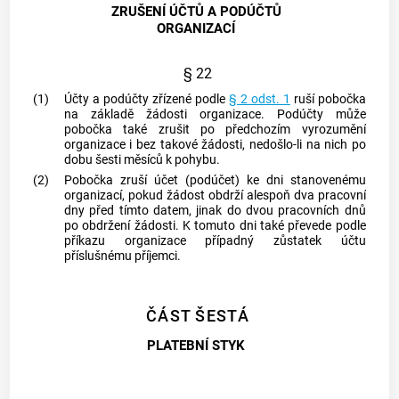
ZRUŠENÍ ÚČTŮ A PODÚČTŮ
ORGANIZACÍ
§ 22
(1)
Účty a podúčty zřízené podle
§ 2 odst. 1
ruší pobočka
na základě žádosti organizace. Podúčty může
pobočka také zrušit po předchozím vyrozumění
organizace i bez takové žádosti, nedošlo-li na nich po
dobu šesti měsíců k pohybu.
(2)
Pobočka zruší účet (podúčet) ke dni stanovenému
organizací, pokud žádost obdrží alespoň dva pracovní
dny před tímto datem, jinak do dvou pracovních dnů
po obdržení žádosti. K tomuto dni také převede podle
příkazu organizace případný zůstatek účtu
příslušnému příjemci.
ČÁST ŠESTÁ
PLATEBNÍ STYK