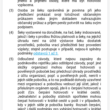
jméno a příjmení osoby, které má být hotovost
vyplacena.
(3)
Osoba ze šeku oprávněná je povinna při jeho
předložení prokázat svoji totožnost občanským
průkazem nebo jiným dokladem nahrazujícím
občanský průkaz a příjem peněz potvrdit na šeku svým
podpisem.
(4)
Šeky vystavené na doručitele, na řad, šeky indosované,
jakož i šeky s prošlou lhůtou platnosti a šeky, na jejichž
úhradu není na účtě výstavce šeku dostatek
prostředků, pobočka vrací předložiteli bez provedení
výplaty; stejně postupuje v případě, nejsou-li splněny
podmínky
odstavců 1 až 3.
(5)
Odloučené závody, které nejsou zapsány do
podnikového rejstříku jako odštěpné závody, popř. jiné
složky organizací mohou čerpat hotovosti u
pověřených poboček bez předchozí úhrady prostředků
z účtu organizací, popř. u pověřených pošt, není-li v
jejich sídle pobočka, a to na podkladě dohody uzavřené
mezi organizací a pobočkou vedoucí její účet, jakož i
příslušným orgánem spojů, jde-li o čerpání hotovostí u
pošt (tzv. čerpání hotovosti v krátké cestě).
Jednatelství a pobočky státních spořitelen mohou
čerpat hotovosti v krátké cestě u pošt i v případech,
kdy v jejich sídle je pobočka banky. Rozsah čerpání,
jakož i další podmínky pro vybírání hotovostí v krátké