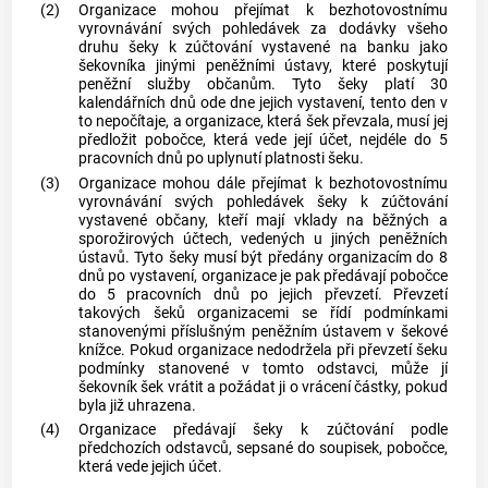
(2)
Organizace mohou přejímat k bezhotovostnímu
vyrovnávání svých pohledávek za dodávky všeho
druhu šeky k zúčtování vystavené na banku jako
šekovníka jinými peněžními ústavy, které poskytují
peněžní služby občanům. Tyto šeky platí 30
kalendářních dnů ode dne jejich vystavení, tento den v
to nepočítaje, a organizace, která šek převzala, musí jej
předložit pobočce, která vede její účet, nejdéle do 5
pracovních dnů po uplynutí platnosti šeku.
(3)
Organizace mohou dále přejímat k bezhotovostnímu
vyrovnávání svých pohledávek šeky k zúčtování
vystavené občany, kteří mají vklady na běžných a
sporožirových účtech, vedených u jiných peněžních
ústavů. Tyto šeky musí být předány organizacím do 8
dnů po vystavení, organizace je pak předávají pobočce
do 5 pracovních dnů po jejich převzetí. Převzetí
takových šeků organizacemi se řídí podmínkami
stanovenými příslušným peněžním ústavem v šekové
knížce. Pokud organizace nedodržela při převzetí šeku
podmínky stanovené v tomto odstavci, může jí
šekovník šek vrátit a požádat ji o vrácení částky, pokud
byla již uhrazena.
(4)
Organizace předávají šeky k zúčtování podle
předchozích odstavců, sepsané do soupisek, pobočce,
která vede jejich účet.