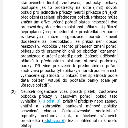
stanoveného limitu) zúčtovávají pobočky příkazy
postupně, jak to prostředky na účtě (limit) dovolí,
pokud pro jednotlivé příkazy neurčí příkazce při jejich
předložení (zaslání) přednostní pořadí. Příkazce může
změnit jím dříve určené pořadí plateb nejpozději dva
pracovní dny přede dnem splatnosti příkazu. U příkazů
neproplacených pro nedostatek prostředků a v bance
evidovaných může organizace pořadí změnit
dodatečně za předpokladu, že příkaz není dosud
realizován. Pobočka v těchto případech změní pořadí
příkazu do tří pracovních dnů po obdržení oznámení
organizace o určení pořadí plateb. Způsob udělování
příkazů k přednostním platbám stanoví podmínky
banky. Při více příkazech k přednostnímu pořadí
zúčtovává pobočka tyto příkazy v pořadí podle na nich
vyznačené splatnosti, u příkazů bez splatnosti podle
data pořízení vstupů do počítače banky (dále jen
„časové pořadí“).
(2)
Neurčí-li organizace včas pořadí plateb, zúčtovává
pobočka příkazy v časovém pořadí, pokud tato
vyhláška (
§ 3 odst. 3
), zvláštní předpisy nebo zásady
vnitřní a zahraniční bankovní měnové politiky,
schválené vládou Československé socialistické
republiky nestanoví jinak; u účelově vázaných
prostředků (
odstavec 6
) též s přihlédnutím k účelu
platby.