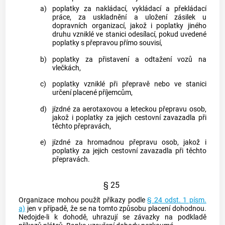
a)
poplatky za nakládací, vykládací a překládací
práce, za uskladnění a uložení zásilek u
dopravních organizací, jakož i poplatky jiného
druhu vzniklé ve stanici odesílací, pokud uvedené
poplatky s přepravou přímo souvisí,
b)
poplatky za přistavení a odtažení vozů na
vlečkách,
c)
poplatky vzniklé při přepravě nebo ve stanici
určení placené příjemcům,
d)
jízdné za aerotaxovou a leteckou přepravu osob,
jakož i poplatky za jejich cestovní zavazadla při
těchto přepravách,
e)
jízdné za hromadnou přepravu osob, jakož i
poplatky za jejich cestovní zavazadla při těchto
přepravách.
§ 25
Organizace mohou použít příkazy podle
§ 24 odst. 1 písm.
a)
jen v případě, že se na tomto způsobu placení dohodnou.
Nedojde-li k dohodě, uhrazují se závazky na podkladě