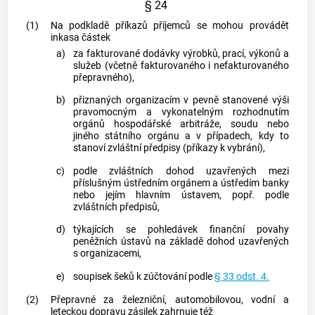
§ 24
(1)
Na podkladě příkazů příjemců se mohou provádět
inkasa částek
a)
za fakturované dodávky výrobků, prací, výkonů a
služeb (včetně fakturovaného i nefakturovaného
přepravného),
b)
přiznaných organizacím v pevně stanovené výši
pravomocným a vykonatelným rozhodnutím
orgánů hospodářské arbitráže, soudu nebo
jiného státního orgánu a v případech, kdy to
stanoví zvláštní předpisy (příkazy k vybrání),
c)
podle zvláštních dohod uzavřených mezi
příslušným ústředním orgánem a ústředím banky
nebo jejím hlavním ústavem, popř. podle
zvláštních předpisů,
d)
týkajících se pohledávek finanční povahy
peněžních ústavů na základě dohod uzavřených
s organizacemi,
e)
soupisek šeků k zúčtování podle
§ 33 odst. 4.
(2)
Přepravné za železniční, automobilovou, vodní a
leteckou dopravu zásilek zahrnuje též