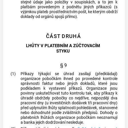
stejné údaje jako položky v soupiskách, a to jen k
platbám provedeným z podnětu jiných příkazců (s
výjimkou plateb prostřednictvím pošt, ke kterým obdrží
doklady od orgánů spojů přímo).
ČÁST DRUHÁ
LHŮTY V PLATEBNÍM A ZÚČTOVACÍM
STYKU
§ 9
(1)
Příkazy týkající se úhrad zasílají (předkládají)
organizace pobočkám ihned po provedené kontrole
správnosti faktur nebo jiných dokladů, které jsou
podkladem k vystavení příkazů. Organizace jsou
povinny uskutečňovat tuto kontrolu tak, aby příkazy k
úhradě obdržely pobočky co nejdříve, nejpozději dva
pracovní dny (u investičních dodávek tři pracovní dny)
před uplynutím lhůty splatnosti pohledávek, stanovené
nebo dohodnuté podle zvláštních předpisů. Dohody o
platebních lhůtách organizace pobočkám neoznamují
a banka jejich dodržování nesleduje.