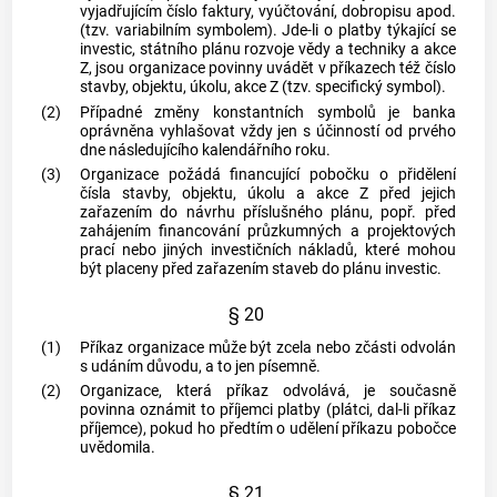
vyjadřujícím číslo faktury, vyúčtování, dobropisu apod.
(tzv. variabilním symbolem). Jde-li o platby týkající se
investic, státního plánu rozvoje vědy a techniky a akce
Z, jsou organizace povinny uvádět v příkazech též číslo
stavby, objektu, úkolu, akce Z (tzv. specifický symbol).
(2)
Případné změny konstantních symbolů je banka
oprávněna vyhlašovat vždy jen s účinností od prvého
dne následujícího kalendářního roku.
(3)
Organizace požádá financující pobočku o přidělení
čísla stavby, objektu, úkolu a akce Z před jejich
zařazením do návrhu příslušného plánu, popř. před
zahájením financování průzkumných a projektových
prací nebo jiných investičních nákladů, které mohou
být placeny před zařazením staveb do plánu investic.
§ 20
(1)
Příkaz organizace může být zcela nebo zčásti odvolán
s udáním důvodu, a to jen písemně.
(2)
Organizace, která příkaz odvolává, je současně
povinna oznámit to příjemci platby (plátci, dal-li příkaz
příjemce), pokud ho předtím o udělení příkazu pobočce
uvědomila.
§ 21