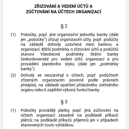
ZŘIZOVÁNÍ A VEDENÍ ÚČTŮ A
ZÚČTOVÁNÍ NA ÚČTECH ORGANIZACÍ
§ 2
(1)
Pobočky, popř. jiné organizační jednotky banky (dále
jen „pobočky“) zřizují organizacím účty, popř. podúčty
na základě dohody uzavřené mezi bankou a
organizací. Bližší podmínky o zřizování účtů a podúčtů
stanoví Všeobecné podmínky Státní banky
československé pro vedení účtů organizací a pro
provádění platebního styku (dále jen „podmínky
banky“).
(2)
Dohody se neuzavírají o účtech, popř. podúčtech
zřízených organizacím povinně podle právních
předpisů, na základě opatření příslušného ústředního
orgánu nebo k zajištění výkonů funkcí banky.
§ 3
(1)
Pobočky provádějí platby, popř. jiná zúčtování na
účtech organizací zásadně na podkladě příkazů
plátců; na podkladě příkazů příjemců jen v případech
stanovených touto vyhláškou.