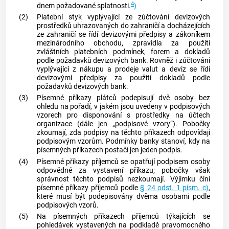
4
dnem požadované splatnosti.
)
(2)
Platební styk vyplývající ze zúčtování devizových
prostředků uhrazovaných do zahraničí a docházejících
ze zahraničí se řídí devizovými předpisy a zákoníkem
mezinárodního obchodu, zpravidla za použití
zvláštních platebních podmínek, forem a dokladů
podle požadavků devizových bank. Rovněž i zúčtování
vyplývající z nákupu a prodeje valut a deviz se řídí
devizovými předpisy za použití dokladů podle
požadavků devizových bank.
(3)
Písemné příkazy plátců podepisují dvě osoby bez
ohledu na pořadí, v jakém jsou uvedeny v podpisových
vzorech pro disponování s prostředky na účtech
organizace (dále jen „podpisové vzory“). Pobočky
zkoumají, zda podpisy na těchto příkazech odpovídají
podpisovým vzorům. Podmínky banky stanoví, kdy na
písemných příkazech postačí jen jeden podpis.
(4)
Písemné příkazy příjemců se opatřují podpisem osoby
odpovědné za vystavení příkazu; pobočky však
správnost těchto podpisů nezkoumají. Výjimku činí
písemné příkazy příjemců podle
§ 24 odst. 1 písm. c)
,
které musí být podepisovány dvěma osobami podle
podpisových vzorů.
(5)
Na písemných příkazech příjemců týkajících se
pohledávek vystavených na podkladě pravomocného