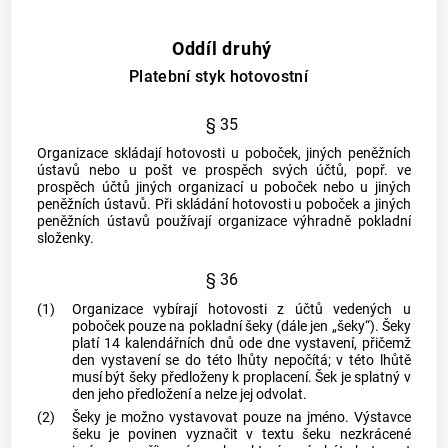
Oddíl druhý
Platební styk hotovostní
§ 35
Organizace skládají hotovosti u poboček, jiných peněžních
ústavů nebo u pošt ve prospěch svých účtů, popř. ve
prospěch účtů jiných organizací u poboček nebo u jiných
peněžních ústavů. Při skládání hotovosti u poboček a jiných
peněžních ústavů používají organizace výhradně pokladní
složenky.
§ 36
(1)
Organizace vybírají hotovosti z účtů vedených u
poboček pouze na pokladní šeky (dále jen „šeky“). Šeky
platí 14 kalendářních dnů ode dne vystavení, přičemž
den vystavení se do této lhůty nepočítá; v této lhůtě
musí být šeky předloženy k proplacení. Šek je splatný v
den jeho předložení a nelze jej odvolat.
(2)
Šeky je možno vystavovat pouze na jméno. Výstavce
šeku je povinen vyznačit v textu šeku nezkrácené