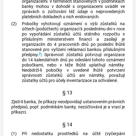
organizacemi. V termínech stanovených v podmínkách
banky mohou v dohodě s organizacemi uvádět ve
zprávách o zúčtování též údaje o neprovedených
platebních dokladech u nich evidovaných.
(2)
Pobočky vyhotovují oznámení o výši zůstatků na
účtech (podúčtech) organizací k poslednímu dni v roce
po vypořádání zůstatků účtů státního rozpočtu s
příslušným ministerstvem financí a zasílají je
organizacím do 4 pracovních dnů po poslední lhůtě
stanovené pro vyřízení reklamací bankou příslušnými
8
předpisy.
)
Správnost zůstatků potvrzují organizace
do 14 kalendářních dnů po odeslání tohoto oznámení
pobočkami, nebo v téže lhůtě uplatňují námitky.
Neobdrží-li pobočky v uvedené lhůtě potvrzení
správnosti zůstatků účtů ani námitky, považují
zůstatky účtů pro účely inventarizace za schválené.
§ 13
Zjistí-li banka, že příkazy neodpovídají ustanovením právních
předpisů, popř. podmínkám banky, nezúčtovává je a vrací je
příkazci.
§ 14
(1)
Při nedostatku prostředků na účtě (vyčerpání