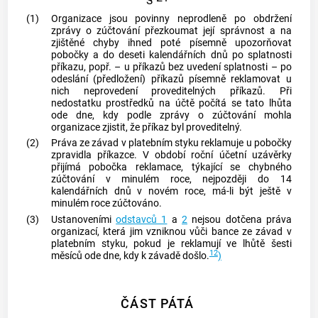
(1)
Organizace jsou povinny neprodleně po obdržení
zprávy o zúčtování přezkoumat její správnost a na
zjištěné chyby ihned poté písemně upozorňovat
pobočky a do deseti kalendářních dnů po splatnosti
příkazu, popř. – u příkazů bez uvedení splatnosti – po
odeslání (předložení) příkazů písemně reklamovat u
nich neprovedení proveditelných příkazů. Při
nedostatku prostředků na účtě počítá se tato lhůta
ode dne, kdy podle zprávy o zúčtování mohla
organizace zjistit, že příkaz byl proveditelný.
(2)
Práva ze závad v platebním styku reklamuje u pobočky
zpravidla příkazce. V období roční účetní uzávěrky
přijímá pobočka reklamace, týkající se chybného
zúčtování v minulém roce, nejpozději do 14
kalendářních dnů v novém roce, má-li být ještě v
minulém roce zúčtováno.
(3)
Ustanoveními
odstavců 1
a
2
nejsou dotčena práva
organizací, která jim vzniknou vůči bance ze závad v
platebním styku, pokud je reklamují ve lhůtě šesti
12
měsíců ode dne, kdy k závadě došlo.
)
ČÁST PÁTÁ