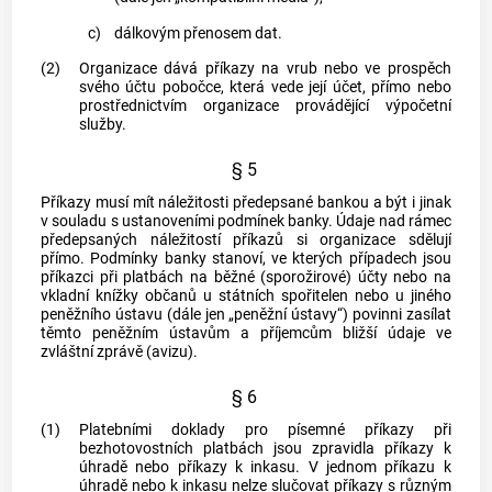
c)
dálkovým přenosem dat.
(2)
Organizace dává příkazy na vrub nebo ve prospěch
svého účtu pobočce, která vede její účet, přímo nebo
prostřednictvím organizace provádějící výpočetní
služby.
§ 5
Příkazy musí mít náležitosti předepsané bankou a být i jinak
v souladu s ustanoveními podmínek banky. Údaje nad rámec
předepsaných náležitostí příkazů si organizace sdělují
přímo. Podmínky banky stanoví, ve kterých případech jsou
příkazci při platbách na běžné (sporožirové) účty nebo na
vkladní knížky občanů u státních spořitelen nebo u jiného
peněžního ústavu (dále jen „peněžní ústavy“) povinni zasílat
těmto peněžním ústavům a příjemcům bližší údaje ve
zvláštní zprávě (avizu).
§ 6
(1)
Platebními doklady pro písemné příkazy při
bezhotovostních platbách jsou zpravidla příkazy k
úhradě nebo příkazy k inkasu. V jednom příkazu k
úhradě nebo k inkasu nelze slučovat příkazy s různým