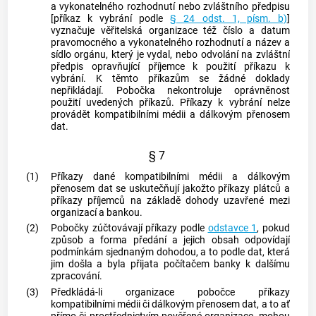
a vykonatelného rozhodnutí nebo zvláštního předpisu
[příkaz k vybrání podle
§ 24 odst. 1, písm. b)
]
vyznačuje věřitelská organizace též číslo a datum
pravomocného a vykonatelného rozhodnutí a název a
sídlo orgánu, který je vydal, nebo odvolání na zvláštní
předpis opravňující příjemce k použití příkazu k
vybrání. K těmto příkazům se žádné doklady
nepřikládají. Pobočka nekontroluje oprávněnost
použití uvedených příkazů. Příkazy k vybrání nelze
provádět kompatibilními médii a dálkovým přenosem
dat.
§ 7
(1)
Příkazy dané kompatibilními médii a dálkovým
přenosem dat se uskutečňují jakožto příkazy plátců a
příkazy příjemců na základě dohody uzavřené mezi
organizací a bankou.
(2)
Pobočky zúčtovávají příkazy podle
odstavce 1
, pokud
způsob a forma předání a jejich obsah odpovídají
podmínkám sjednaným dohodou, a to podle dat, která
jim došla a byla přijata počítačem banky k dalšímu
zpracování.
(3)
Předkládá-li organizace pobočce příkazy
kompatibilními médii či dálkovým přenosem dat, a to ať