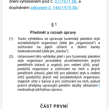
znění vyhlášeném pod č.
37/1971 Sb.
a
doplněném
zákonem č. 144/1975 Sb.
:
§ 1
Předmět a rozsah úpravy
(1)
Touto vyhláškou se upravuje tuzemský platební styk
socialistických organizací (dále jen „organizace“) a
zúčtování na jejich účtech u Státní banky
československé (dále jen „banka“).
(2)
Ustanovení této vyhlášky platí i pro tuzemský platební
styk organizací prováděný prostřednictvím jiných
peněžních ústavů a orgánů, pro vedení účtů, popř.
podúčtů organizací a zúčtování na nich u jiných
peněžních ústavů; platí též pro platební styk a vedení
účtů (podúčtů) jiných než socialistických organizací,
majících účty v bance a pro zúčtování na nich, pokud
1
právní předpisy upravující peněžní služby občanům
)
neobsahují odchylnou úpravu.
ČÁST PRVNÍ