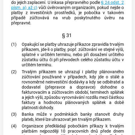
do jejich zaplacení. U inkasa přepravného podle
§ 24 odst. 2
písm. a) až c)
vůči úvěrovaným organizacím, pokud nejde o
platby z investičních prostředků, je pobočka v takovém
případě zúčtovává na vrub poskytnutého úvěru na
přepravné.
§ 31
(1)
Opakující se platby uhrazuje příkazce zpravidla trvalým
příkazem, jde-li o platby, popř. zúčtování ve stejné výši,
splatné v určitém termínu, nebo při dosažení určitého
zůstatku účtu či při převodech celého zůstatku účtu v
určitém termínu.
(2)
Trvalým příkazem se uhrazují i platby plánovaného
zúčtování používané v případech, kdy jde o stálé a
rovnoměrné neinvestiční dodávky a kdy se odběratel a
dodavatel (přepravce a dopravce) dohodne o
fakturovacím a zúčtovacím období, termínech splátek
a jejich výši, způsobu vyrovnávání rozdílu mezi částkou
faktury a hodnotou plánovaných splátek a době
platnosti dohody.
(3)
Banka může v podmínkách banky stanovit druhy
plateb, které lze uhrazovat jen trvalým příkazem.
(4)
Organizace předkládají pobočkám příkazy k trvalým
platbám nejpozději 10 pracovních dnů přede dnem