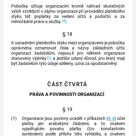
Pobočka účtuje organizacím kromě náhrad skutečných
výloh vzniklých v zájmu organizace při provádění platebního
styku též poplatky za vedení účtů a podúčtů a za
10
mimořádné práce a služby.
)
§ 18
K usnadnění platebního styku mezi organizacemi je pobočka
oprávněna oznamovat čísla a názvy základních účtů
organizací žadatelům, nejsou-li pro některé organizace
11
stanoveny výjimky
)
a jestliže udaný důvod, pro který mají
být žadatelům tyto údaje sděleny, uzná za opodstatněný.
ČÁST ČTVRTÁ
PRÁVA A POVINNOSTI ORGANIZACÍ
§ 19
(1)
Organizace jsou povinny uvádět v příkazech (
§ 4
) účel
platby jen arabskými číslicemi, a to znakem
vyjadřujícím povahu platby (tzv. konstantním
symbolem) podle přílohy této vyhlášky, a znakem