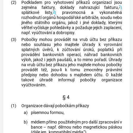
(2)
Podkladem pro vyhotovení příkazů organizací jsou
2
zejména faktury, doklady nahrazující fakturu,
)
3
splátkové listy,
)
pravomocná a vykonatelná
rozhodnutí orgánů hospodářské arbitráže, soudu nebo
jiného státního orgánu, jakož i jiné doklady, kterými
věřitel vyčísluje pohledávky a požaduje jejich zaplacení,
např. vyúčtování a dobropisy.
(3)
Pobočky mohou provádět na vrub účtu bez příkazu
nebo souhlasu jeho majitele úhrady k vyrovnání
splatných úvěrů, k zúčtování úroků, poplatků při
provádění bankovních operací, náhrad bankovních
výloh, jakož i jejich paušálů, a to mimo pořadí. Úhrady
na vrub účtu bez příkazu jeho majitele mohou pobočky
provádět též, jsou-li k tomu zmocněny právními
předpisy nebo dohodou s majitelem účtu. O každé
takové úhradě informují pobočky organizace
vyúčtováním.
§ 4
(1)
Organizace dávají pobočkám příkazy
a)
písemnou formou,
b)
médiem přímo použitelným pro další zpracování v
bance – např. děrnou nebo magnetickou páskou
(dále jen „kompatibilní média“),