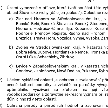
1)
Území vymezené v příloze, která tvoří součást této vy
oblast Štiavnické vrchy (dále jen „oblast“). Oblast se ro
a)
Žiar nad Hronom ve Středoslovenském kraji, 
Banská Belá, Banská Štiavnica, Banský Studenec,
Hronom, Hodruša-Hámre, Ilija, Kopanice, Kozeln
Podhorie, Prenčov, Repište, Rudno nad Hronom, 
Breznica, Trnavá Hora, Voznica, Vyhne, Vysoká, Žar
b)
Zvolen ve Středoslovenském kraji, v
katastráln
Dobrá Niva, Dubové, Hontianske Nemce, Hronská Br
Ostrá Lúka, Sebechleby, Žibritov,
c)
Levice v Západoslovenském kraji, v
katastrálníc
Gondovo, Jabloňovce, Nová Dedina, Pukanec, Rybník
2)
Účelem vyhlášení oblasti je ochrana a zvelebování pří
cenné kulturní památky a zvláště na památky vývoje
optimálního využívání se zřetelem na její všes
vodohospodářský a zdravotně rekreační význam při re
důlní činnosti v této oblasti.
3)
Ochrana přírody a přírodních hodnot a zachování 