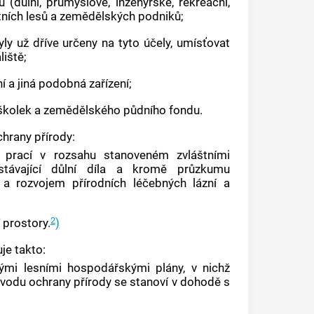
(důlní, průmyslové, inženýrské, rekreační,
átních lesů a zemědělských podniků;
ly už dříve určeny na tyto účely, umísťovat
liště;
í a jiná podobná zařízení;
 školek a zemědělského půdního fondu.
chrany přírody:
 prací v rozsahu stanoveném zvláštními
stávající důlní díla a kromě průzkumu
a rozvojem přírodních léčebných lázní a
2
prostory.
)
je takto:
ými lesními hospodářskými plány, v nichž
ůvodu ochrany přírody se stanoví v dohodě s