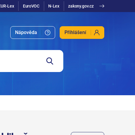
EUR-Lex
EuroVOC
N-Lex
zakony.gov.cz
Nápověda
Přihlášení