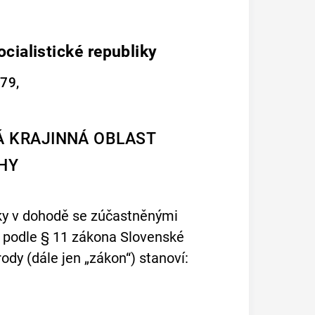
cialistické republiky
979,
Á KRAJINNÁ OBLAST
HY
liky v dohodě se zúčastněnými
 a podle § 11 zákona Slovenské
ody (dále jen „zákon“) stanoví: