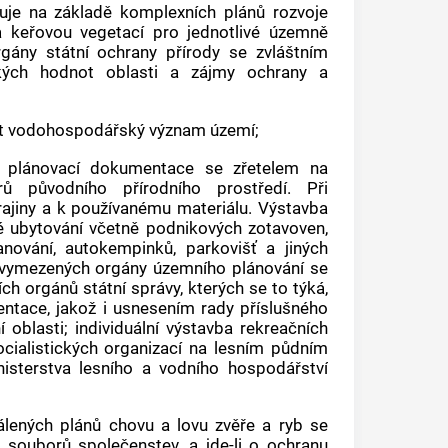
uje na základě komplexních plánů rozvoje
 keřovou vegetací pro jednotlivé územně
rgány státní ochrany přírody se zvláštním
ckých hodnot oblasti a zájmy ochrany a
at vodohospodářský význam území;
ě plánovací dokumentace se zřetelem na
rů původního přírodního prostředí. Při
krajiny a k používanému materiálu. Výstavba
né ubytování včetně podnikových zotavoven,
nování, autokempinků, parkovišť a jiných
h vymezených orgány
územního plánování
se
h orgánů státní správy, kterých se to týká,
tace, jakož i usnesením rady příslušného
 oblasti; individuální výstavba rekreačních
ocialistických organizací na lesním půdním
isterstva lesního a vodního hospodářství
lených plánů chovu a lovu zvěře a ryb se
 souborů společenstev, a jde-li o ochranu