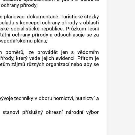
í ochrany přírody;
ě plánovací dokumentace. Turistické stezky
souladu s koncepcí ochrany přírody v oblasti
ské socialistické republice. Průzkum lesní
státní ochrany přírody a odsouhlasuje se za
 hospodářskému plánu;
ch poměrů, lze provádět jen s vědomím
ody, který vede jejich evidenci. Přitom je
řetům zájmů různých organizací nebo aby se
oje techniky v oboru hornictví, hutnictví a
stanoví příslušný okresní národní výbor