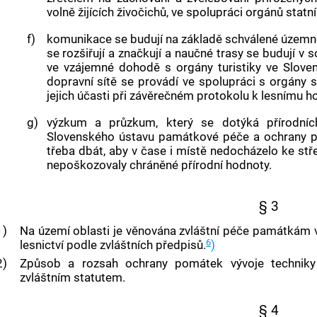
volně žijících živočichů, ve spolupráci orgánů statn
f)
komunikace se budují na základě schválené územn
se rozšiřují a značkují a naučné trasy se budují v 
ve vzájemné dohodě s orgány turistiky ve Sloven
dopravní sítě se provádí ve spolupráci s orgány 
jejich účasti při závěrečném protokolu k lesnímu
g)
výzkum a průzkum, který se dotýká přírodní
Slovenského ústavu památkové péče a ochrany přír
třeba dbát, aby v čase i místě nedocházelo ke st
nepoškozovaly chráněné přírodní hodnoty.
§ 3
1)
Na území oblasti je věnována zvláštní péče památkám výv
6
lesnictví podle zvláštních předpisů.
)
2)
Způsob a rozsah ochrany pomátek vývoje techniky 
zvláštním statutem.
§ 4