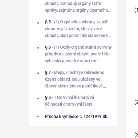
oblasti, rozhodují orgány státní
(
správy, zejména orgány územního
plánování, stavební úřady, báňské
§ 5
- (1) O způsobu ochrany zvlášť
úřady, orgány státní správy lesního
chráněných území, která jsou v
hospodářství, orgány ochrany
oblasti, platí podmínky stanovené
ovzduší, vodohospodářské,
příslušnými orgány. Podmínky
zemědělské, dopravní, orgány cest
§ 6
- (1) Úkoly orgánů státní ochrany
ochrany podle § 2 této vyhlášky se
přírody na území oblasti podle této
nevztahují na zvlášť chráněné
vyhlášky provádí v rámci své
zemědělské půdy.7)
působnosti9) Slovenský ústav
§ 7
- Mapy, v nichž je zakresleno
památkové péče a ochrany přírody v
území oblasti, jsou uloženy ve
Bratislavě.
Slovenském ústavu památkové
péče a ochrany přírody v Bratislavě,
§ 8
- Tato vyhláška nabývá
na Středoslovenském krajském
(
účinnosti dnem vyhlášení.
národním výboru v Banské Bystrici,
na Západoslovenském krajském
Příloha k vyhlášce č. 124/1979 Sb.
národním výboru v Bratislavě, na
okresn
(