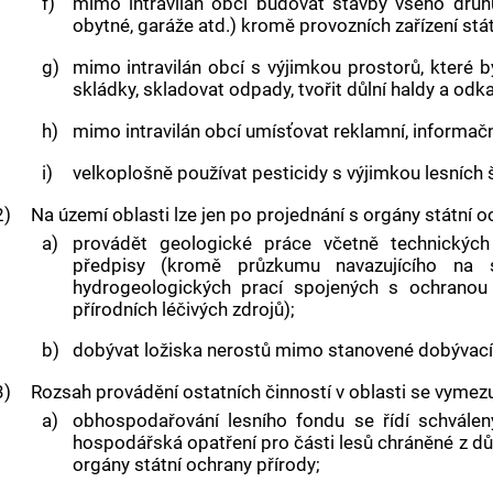
f)
mimo intravilán obcí budovat stavby všeho druhu 
obytné, garáže atd.) kromě provozních zařízení st
g)
mimo intravilán obcí s výjimkou prostorů, které by
skládky, skladovat odpady, tvořit důlní haldy a odka
h)
mimo intravilán obcí umísťovat reklamní, informačn
i)
velkoplošně používat pesticidy s výjimkou lesních
2)
Na území oblasti lze jen po projednání s orgány státní o
a)
provádět geologické práce včetně technických
předpisy (kromě průzkumu navazujícího na 
hydrogeologických prací spojených s ochranou 
přírodních léčivých zdrojů);
b)
dobývat ložiska nerostů mimo stanovené dobývací 
3)
Rozsah provádění ostatních činností v oblasti se vymezu
a)
obhospodařování lesního fondu se řídí schválen
hospodářská opatření pro části lesů chráněné z d
orgány státní ochrany přírody;