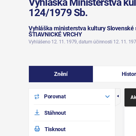
Vyhláška Ministerstva kul
124/1979 Sb.
Vyhláška ministerstva kultury Slovenské s
ŠTIAVNICKÉ VRCHY
Vyhlášeno 12. 11. 1979
, datum účinnosti 12. 11. 19
Znění
Histor
Porovnat
Ak
Stáhnout
Tisknout