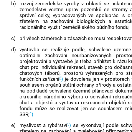
b)
rozvoj zemědělské výroby v oblasti se uskutečň
zemědělství včetně úprav pozemků se stromy a
správní celky, vypracovaných ve spolupráci s o
zřetelem na zachování biologických a esteti
racionálního využití zemědělského půdního fondu;
c)
při všech záměrech a zásazích se musí respektov
d)
výstavba se realizuje podle, schválené územn
optimální zachování neurbanizovaných prosto
projektování a výstavbě je třeba přihlížet k rázu 
chat pro individuální rekreaci, staveb pro dočas
chatových táborů, prostorů vyhrazených pro sta
3
funkčních zařízení
)
je dovolena jen v prostorec
souhlasem orgánů státní ochrany přírody a ostatníc
na podkladě schválené územně plánovací dokumen
okresního národního výboru o schválení rekreační
chat a objektů a výstavba rekreačních objektů s
fondu může se realizovat jen se souhlasem min
4
SSR;
)
5
e)
myslivost a rybářství
)
se vykonávají podle schvá
zřetelem na zachování a zvelebování přirozených