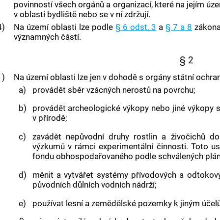
povinností všech orgánů a organizací, které na jejím územ
v oblasti bydliště nebo se v ní zdržují.
4)
Na území oblasti lze podle
§ 6 odst. 3
a
§ 7 a 8
zákona 
významných částí.
§ 2
1)
Na území oblasti lze jen v dohodě s orgány státní ochran
a)
provádět sběr vzácných nerostů na povrchu;
b)
provádět archeologické výkopy nebo jiné výkop
v přírodě;
c)
zavádět nepůvodní druhy rostlin a živočichů do
výzkumů v rámci experimentální činnosti. Toto 
fondu obhospodařovaného podle schválených plán
d)
měnit a vytvářet systémy přívodových a odtokový
původních důlních vodních nádrží;
e)
používat lesní a zemědělské pozemky k jiným účel