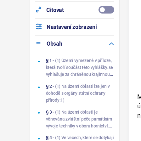
Citovat
Nastavení zobrazení
Obsah
§ 1
- (1) Území vymezené v příloze,
která tvoří součást této vyhlášky, se
vyhlašuje za chráněnou krajinnou
oblast Štiavnické vrchy (dále jen
§ 2
- (1) Na území oblasti lze jen v
„oblast“). Oblast se rozprostírá na
dohodě s orgány státní ochrany
území okresů:
M
přírody:1)
ú
§ 3
- (1) Na území oblasti je
n
věnována zvláštní péče památkám
vývoje techniky v oboru hornictví,
hutnictví a lesnictví podle
§ 4
- (1) Ve věcech, které se dotýkají
zvláštních předpisů.6)