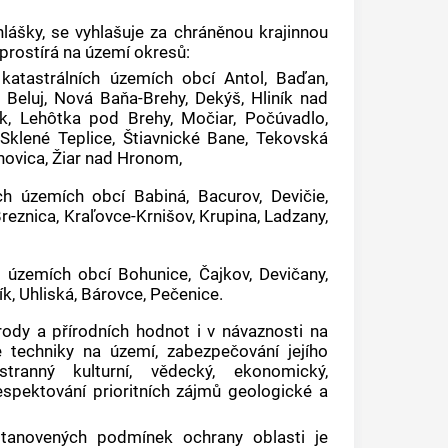
hlášky, se vyhlašuje za chráněnou krajinnou
zprostírá na území okresů:
v
katastrálních územích
obcí Antol, Baďan,
 Beluj, Nová Baňa-Brehy, Dekýš, Hliník nad
ík, Lehôtka pod Brehy, Močiar, Počúvadlo,
Sklené Teplice, Štiavnické Bane, Tekovská
novica, Žiar nad Hronom,
ích územích
obcí Babiná, Bacurov, Devičie,
eznica, Kraľovce-Krnišov, Krupina, Ladzany,
h územích
obcí Bohunice, Čajkov, Devičany,
, Uhliská, Bárovce, Pečenice.
rody a přírodních hodnot i v návaznosti na
 techniky na území, zabezpečování jejího
tranný kulturní, vědecký, ekonomický,
spektování prioritních zájmů geologické a
stanovených podmínek ochrany oblasti je