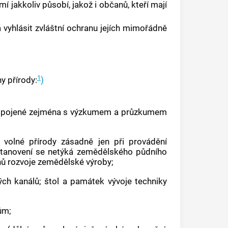
í jakkoliv působí, jakož i občanů, kteří mají
vyhlásit zvláštní ochranu jejích mimořádně
1
y přírody:
)
y spojené zejména s výzkumem a průzkumem
 volné přírody zásadně jen při provádění
ustanovení se netýká zemědělského půdního
ů rozvoje zemědělské výroby;
ch kanálů; štol a památek vývoje techniky
ům;