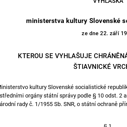
VYHLÁŠKA
ministerstva kultury Slovenské so
ze dne 22. září 1
KTEROU SE VYHLAŠUJE CHRÁNĚN
ŠTIAVNICKÉ VRC
inisterstvo kultury Slovenské socialistické repub
středními orgány státní správy podle § 10 odst. 2
árodní rady č. 1/1955 Sb. SNR, o státní ochraně přír
§ 1