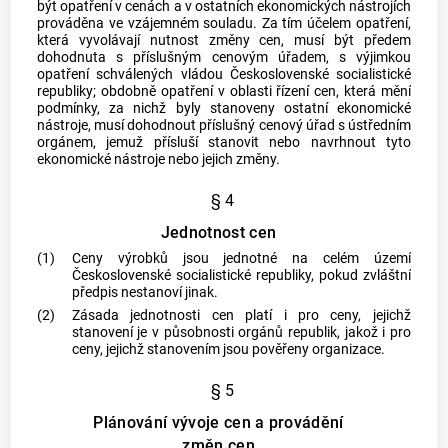
být opatření v cenách a v ostatních ekonomických nástrojích
prováděna ve vzájemném souladu. Za tím účelem opatření,
která vyvolávají nutnost změny cen, musí být předem
dohodnuta s příslušným cenovým úřadem, s výjimkou
opatření schválených vládou Československé socialistické
republiky; obdobně opatření v oblasti řízení cen, která mění
podmínky, za nichž byly stanoveny ostatní ekonomické
nástroje, musí dohodnout příslušný cenový úřad s ústředním
orgánem, jemuž přísluší stanovit nebo navrhnout tyto
ekonomické nástroje nebo jejich změny.
§ 4
Jednotnost cen
(1)
Ceny výrobků jsou jednotné na celém území
Československé socialistické republiky, pokud zvláštní
předpis nestanoví jinak.
(2)
Zásada jednotnosti cen platí i pro ceny, jejichž
stanovení je v působnosti orgánů republik, jakož i pro
ceny, jejichž stanovením jsou pověřeny organizace.
§ 5
Plánování vývoje cen a provádění
změn cen