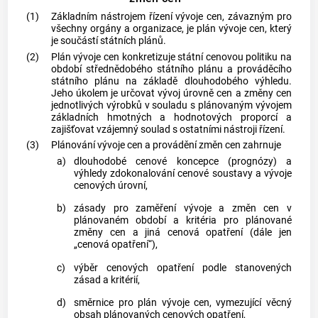
(1)
Základním nástrojem řízení vývoje cen, závazným pro
všechny orgány a organizace, je plán vývoje cen, který
je součástí státních plánů.
(2)
Plán vývoje cen konkretizuje státní cenovou politiku na
období střednědobého státního plánu a prováděcího
státního plánu na základě dlouhodobého výhledu.
Jeho úkolem je určovat vývoj úrovně cen a změny cen
jednotlivých výrobků v souladu s plánovaným vývojem
základních hmotných a hodnotových proporcí a
zajišťovat vzájemný soulad s ostatními nástroji řízení.
(3)
Plánování vývoje cen a provádění změn cen zahrnuje
a)
dlouhodobé cenové koncepce (prognózy) a
výhledy zdokonalování cenové soustavy a vývoje
cenových úrovní,
b)
zásady pro zaměření vývoje a změn cen v
plánovaném období a kritéria pro plánované
změny cen a jiná cenová opatření (dále jen
„cenová opatření“),
c)
výběr cenových opatření podle stanovených
zásad a kritérií,
d)
směrnice pro plán vývoje cen, vymezující věcný
obsah plánovaných cenových opatření,