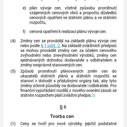
e)
plán vývoje cen, včetně způsobu promítnutí
vzájemných cenových vlivů a propočtu důsledků
cenových opatření ve státním plánu a ve státním
rozpočtu,
f)
cenová opatření k realizaci plánu vývoje cen.
(4)
Změny cen se provádějí na základě plánu vývoje cen
nebo podle
§ 1 odst. 2.
Na základě zvláštních předpisů
se mohou provádět změny cen za účelem cenového
zvýhodnění nebo znevýhodnění výrobků, změny cen
sjednávaných dohodou dodavatele s odběratelem a
změny nesprávně stanovených cen.
(5)
Způsob promítnutí plánovaných změn cen do
ukazatelů státních plánů a státních rozpočtů se
stanoví v dohodě s příslušnými orgány tak, aby tyto
změny účinně působily na dodavatele i odběratele. Pro
finanční vypořádání rozdílů z nového ocenění zásob se
1
státním rozpočtem platí zvláštní předpis.
)
§ 6
Tvorba cen
(1)
Ceny se tvoří pro nové výrobky, jejichž podstatné