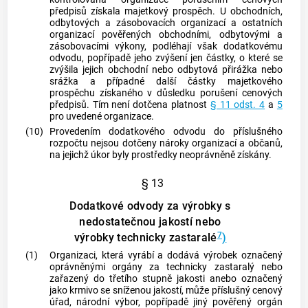
předpisů získala majetkový prospěch. U obchodních,
odbytových a zásobovacích organizací a ostatních
organizací pověřených obchodními, odbytovými a
zásobovacími výkony, podléhají však dodatkovému
odvodu, popřípadě jeho zvýšení jen částky, o které se
zvýšila jejich obchodní nebo odbytová přirážka nebo
srážka a případné další částky majetkového
prospěchu získaného v důsledku porušení cenových
předpisů. Tím není dotčena platnost
§ 11 odst. 4
a
5
pro uvedené organizace.
(10)
Provedením dodatkového odvodu do příslušného
rozpočtu nejsou dotčeny nároky organizací a občanů,
na jejichž úkor byly prostředky neoprávněně získány.
§ 13
Dodatkové odvody za výrobky s
nedostatečnou jakostí nebo
7
výrobky technicky zastaralé
)
(1)
Organizaci, která vyrábí a dodává výrobek označený
oprávněnými orgány za technicky zastaralý nebo
zařazený do třetího stupně jakosti anebo označený
jako krmivo se sníženou jakostí, může příslušný cenový
úřad, národní výbor, popřípadě jiný pověřený orgán