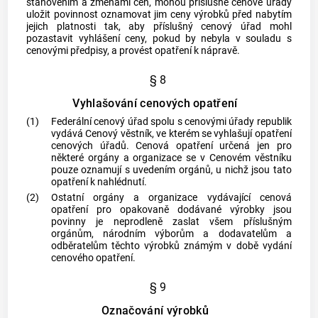
stanovením a změnami cen, mohou příslušné cenové úřady
uložit povinnost oznamovat jim ceny výrobků před nabytím
jejich platnosti tak, aby příslušný cenový úřad mohl
pozastavit vyhlášení ceny, pokud by nebyla v souladu s
cenovými předpisy, a provést opatření k nápravě.
§ 8
Vyhlašování cenových opatření
(1)
Federální cenový úřad spolu s cenovými úřady republik
vydává Cenový věstník, ve kterém se vyhlašují opatření
cenových úřadů. Cenová opatření určená jen pro
některé orgány a organizace se v Cenovém věstníku
pouze oznamují s uvedením orgánů, u nichž jsou tato
opatření k nahlédnutí.
(2)
Ostatní orgány a organizace vydávající cenová
opatření pro opakovaně dodávané výrobky jsou
povinny je neprodleně zaslat všem příslušným
orgánům, národním výborům a dodavatelům a
odběratelům těchto výrobků známým v době vydání
cenového opatření.
§ 9
Označování výrobků