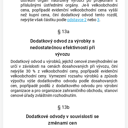
ústřední orgán nadřízený výrobci po projednání s
příslušnými ústředními orgány. Je-li velkoobchodní
cena, popřípadě evidenční velkoobchodní cena vyšší
než kupní cena, činí dodatkový odvod tento rozdíl,
nejvýše však částku podle
odstavce 2
nebo
3
.
§ 13a
Dodatkový odvod za výrobky s
nedostatečnou efektivností při
vývozu
Dodatkový odvod u výrobků, jejichž cenové znevýhodnění se
určí v závislosti na cenách dosahovaných při vývozu, činí
nejvýše 30 % z velkoobchodní ceny, popřípadě evidenční
velkoobchodní ceny. Vymezení rozsahu výrobků a způsob
výpočtu výše dodatkového odvodu podle dosahovaných
cen, popřípadě podílů z dodatkového odvodu pro výrobní
organizace a pro organizace zahraničního obchodu, stanoví
cenové úřady zvláštním rozhodnutím.
§ 13b
Dodatkové odvody v souvislosti se
změnami cen