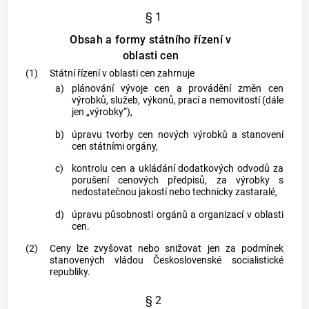
§ 1
Obsah a formy státního řízení v
oblasti cen
(1)
Státní řízení v oblasti cen zahrnuje
a)
plánování vývoje cen a provádění změn cen
výrobků, služeb, výkonů, prací a
nemovitostí
(dále
jen „výrobky“),
b)
úpravu tvorby cen nových výrobků a stanovení
cen státními orgány,
c)
kontrolu cen a ukládání dodatkových odvodů za
porušení cenových předpisů, za výrobky s
nedostatečnou jakostí nebo technicky zastaralé,
d)
úpravu působnosti orgánů a organizací v oblasti
cen.
(2)
Ceny lze zvyšovat nebo snižovat jen za podmínek
stanovených vládou Československé socialistické
republiky.
§ 2