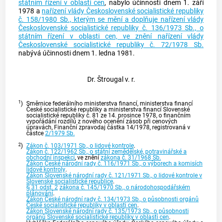
státním řízení v oblasti cen
, nabylo účinnosti dnem 1. září
1978 a
nařízení vlády Československé socialistické republiky
č. 158/1980 Sb., kterým se mění a doplňuje nařízení vlády
Československé socialistické republiky č. 136/1973 Sb., o
státním řízení v oblasti cen, ve znění nařízení vlády
Československé socialistické republiky č. 72/1978 Sb.
nabývá účinnosti dnem 1. ledna 1981.
Dr. Štrougal v. r.
1
)
Směrnice federálního ministerstva financí, ministerstva financí
České socialistické republiky a ministerstva financí Slovenské
socialistické republiky č. 81 ze 14. prosince 1978, o finančním
vypořádání rozdílů z nového ocenění zásob při cenových
úpravách, Finanční zpravodaj částka 14/1978, registrovaná v
částce
2/1979 Sb.
2
)
Zákon č. 103/1971 Sb., o lidové kontrole
.
Zákon č. 122/1962 Sb., o státní zemědělské, potravinářské a
obchodní inspekci
, ve znění
zákona č. 31/1968 Sb.
Zákon České národní rady č. 116/1971 Sb., o výborech a komisích
lidové kontroly
.
Zákon Slovenské národní rady č. 121/1971 Sb., o lidové kontrole v
Slovenské socialistické republice
.
§ 31 odst. 2
zákona č. 145/1970 Sb., o národohospodářském
plánování
.
Zákon České národní rady č. 134/1973 Sb., o působnosti orgánů
České socialistické republiky v oblasti cen
.
Zákon Slovenské národní rady č. 135/1973 Sb., o působnosti
orgánů Slovenské socialistické republiky v oblasti cen
.