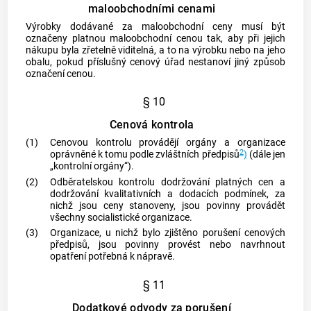
maloobchodními cenami
Výrobky dodávané za maloobchodní ceny musí být
označeny platnou maloobchodní cenou tak, aby při jejich
nákupu byla zřetelně viditelná, a to na výrobku nebo na jeho
obalu, pokud příslušný cenový úřad nestanoví jiný způsob
označení cenou.
§ 10
Cenová kontrola
(1)
Cenovou kontrolu provádějí orgány a organizace
2
oprávněné k tomu podle zvláštních předpisů
)
(dále jen
„kontrolní orgány“).
(2)
Odběratelskou kontrolu dodržování platných cen a
dodržování kvalitativních a dodacích podmínek, za
nichž jsou ceny stanoveny, jsou povinny provádět
všechny socialistické organizace.
(3)
Organizace, u nichž bylo zjištěno porušení cenových
předpisů, jsou povinny provést nebo navrhnout
opatření potřebná k nápravě.
§ 11
Dodatkové odvody za porušení