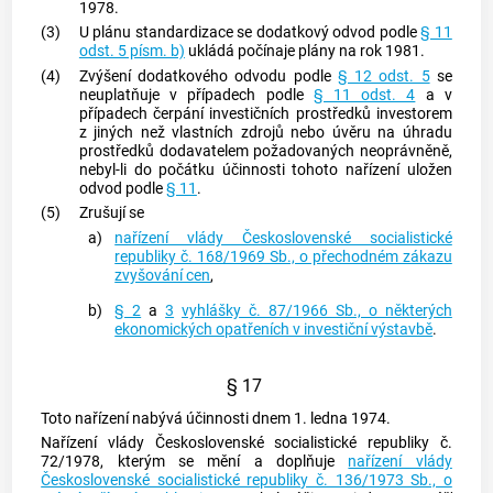
1978.
(3)
U plánu standardizace se dodatkový odvod podle
§ 11
odst. 5 písm. b)
ukládá počínaje plány na rok 1981.
(4)
Zvýšení dodatkového odvodu podle
§ 12 odst. 5
se
neuplatňuje v případech podle
§ 11 odst. 4
a v
případech čerpání investičních prostředků investorem
z jiných než vlastních zdrojů nebo úvěru na úhradu
prostředků dodavatelem požadovaných neoprávněně,
nebyl-li do počátku účinnosti tohoto nařízení uložen
odvod podle
§ 11
.
(5)
Zrušují se
a)
nařízení vlády Československé socialistické
republiky č. 168/1969 Sb., o přechodném zákazu
zvyšování cen
,
b)
§ 2
a
3
vyhlášky č. 87/1966 Sb., o některých
ekonomických opatřeních v investiční výstavbě
.
§ 17
Toto nařízení nabývá účinnosti dnem 1. ledna 1974.
Nařízení vlády Československé socialistické republiky č.
72/1978, kterým se mění a doplňuje
nařízení vlády
Československé socialistické republiky č. 136/1973 Sb., o