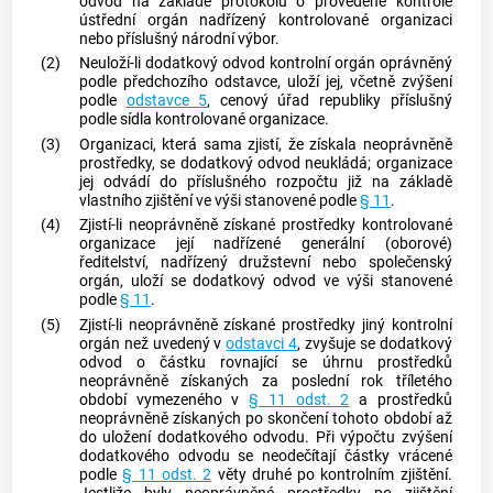
odvod na základě protokolu o provedené kontrole
ústřední orgán nadřízený kontrolované organizaci
nebo příslušný národní výbor.
(2)
Neuloží-li dodatkový odvod kontrolní orgán oprávněný
podle předchozího odstavce, uloží jej, včetně zvýšení
podle
odstavce 5
, cenový úřad republiky příslušný
podle sídla kontrolované organizace.
(3)
Organizaci, která sama zjistí, že získala neoprávněně
prostředky, se dodatkový odvod neukládá; organizace
jej odvádí do příslušného rozpočtu již na základě
vlastního zjištění ve výši stanovené podle
§ 11
.
(4)
Zjistí-li neoprávněně získané prostředky kontrolované
organizace její nadřízené generální (oborové)
ředitelství, nadřízený družstevní nebo společenský
orgán, uloží se dodatkový odvod ve výši stanovené
podle
§ 11
.
(5)
Zjistí-li neoprávněně získané prostředky jiný kontrolní
orgán než uvedený v
odstavci 4
, zvyšuje se dodatkový
odvod o částku rovnající se úhrnu prostředků
neoprávněně získaných za poslední rok tříletého
období vymezeného v
§ 11 odst. 2
a prostředků
neoprávněně získaných po skončení tohoto období až
do uložení dodatkového odvodu. Při výpočtu zvýšení
dodatkového odvodu se neodečítají částky vrácené
podle
§ 11 odst. 2
věty druhé po kontrolním zjištění.