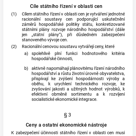
Cíle státního řízení v oblasti cen
(1)
Cílem státního řízení v oblasti cen je vytváření jednotné
racionální soustavy cen podporující uskutečnění
záměrů hospodářské politiky státu, konkretizované
státními plány rozvoje národního hospodářství (dále
jen „státní plány“), při důsledném zabezpečení
stanoveného vývoje cen.
(2)
Racionální cenovou soustavu vytvářejí ceny, které
a)
spolehlivě plní funkci hodnotového kritéria
hospodářské činnosti,
b)
aktivně napomáhají plánovitému řízení národního
hospodářství a růstu životní úrovně obyvatelstva,
přispívají ke zvýšení hospodárnosti výroby a
oběhu, k urychlení technického rozvoje, ke
zvyšování jakosti a užitných hodnot výrobků, k
efektivní obměně sortimentu a k rozvíjení
socialistické ekonomické integrace.
§ 3
Ceny a ostatní ekonomické nástroje
K zabezpečení účinnosti státního řízení v oblasti cen musí