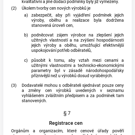
kvalitativní a jiné dodací podmínky byly již vymezeny.
(2)
Úkolem tvorby cen nových výrobků je
a)
zabezpečit, aby při vyjádření podmínek jejich
výroby, oběhu a realizace byla dodržena
stanovená úroveň cen,
b)
podněcovat zájem výrobce na zlepšení jejich
užitných vlastností a na zvýšení hospodárnosti
jejich výroby a oběhu, umožňující efektivnější
uspokojování potřeb odběratelů,
c)
působit k tomu, aby vztah mezi cenami a
užitnými vlastnostmi a technicko-ekonomickými
parametry byl v zásadě národohospodářsky
příznivější než u výrobků dosud vyráběných.
(3)
Dodavatelé mohou s odběrateli sjednávat pouze ceny
a změny cen výrobků uvedených v seznamu
vyhlášeném zvláštním předpisem a za podmínek tam
stanovených.
§ 7
Registrace cen
Orgánům a organizacím, které cenové úřady pověří