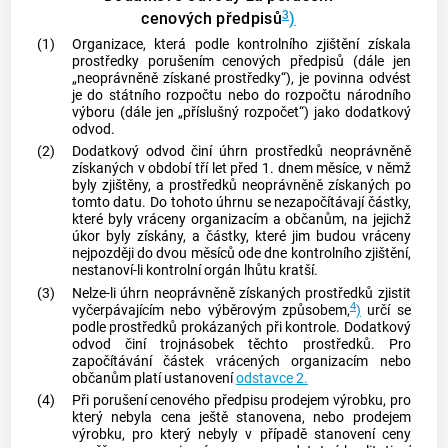
3
cenových předpisů
)
(1)
Organizace, která podle kontrolního zjištění získala
prostředky porušením cenových předpisů (dále jen
„neoprávněně získané prostředky“), je povinna odvést
je do státního rozpočtu nebo do rozpočtu národního
výboru (dále jen „příslušný rozpočet“) jako dodatkový
odvod.
(2)
Dodatkový odvod činí úhrn prostředků neoprávněně
získaných v období tří let před 1. dnem měsíce, v němž
byly zjištěny, a prostředků neoprávněně získaných po
tomto datu. Do tohoto úhrnu se nezapočítávají částky,
které byly vráceny organizacím a občanům, na jejichž
úkor byly získány, a částky, které jim budou vráceny
nejpozději do dvou měsíců ode dne kontrolního zjištění,
nestanoví-li kontrolní orgán lhůtu kratší.
(3)
Nelze-li úhrn neoprávněně získaných prostředků zjistit
4
vyčerpávajícím nebo výběrovým způsobem,
)
určí se
podle prostředků prokázaných při kontrole. Dodatkový
odvod činí trojnásobek těchto prostředků. Pro
započítávání částek vrácených organizacím nebo
občanům platí ustanovení
odstavce 2.
(4)
Při porušení cenového předpisu prodejem výrobku, pro
který nebyla cena ještě stanovena, nebo prodejem
výrobku, pro který nebyly v případě stanovení ceny