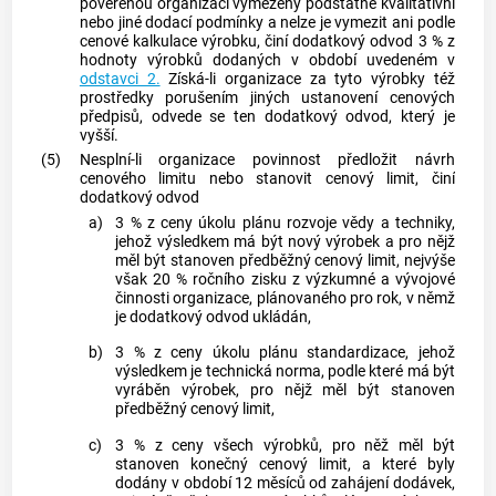
pověřenou organizací vymezeny podstatné kvalitativní
nebo jiné dodací podmínky a nelze je vymezit ani podle
cenové kalkulace výrobku, činí dodatkový odvod 3 % z
hodnoty výrobků dodaných v období uvedeném v
odstavci 2.
Získá-li organizace za tyto výrobky též
prostředky porušením jiných ustanovení cenových
předpisů, odvede se ten dodatkový odvod, který je
vyšší.
(5)
Nesplní-li organizace povinnost předložit návrh
cenového limitu nebo stanovit cenový limit, činí
dodatkový odvod
a)
3 % z ceny úkolu plánu rozvoje vědy a techniky,
jehož výsledkem má být nový výrobek a pro nějž
měl být stanoven předběžný cenový limit, nejvýše
však 20 % ročního zisku z výzkumné a vývojové
činnosti organizace, plánovaného pro rok, v němž
je dodatkový odvod ukládán,
b)
3 % z ceny úkolu plánu standardizace, jehož
výsledkem je technická norma, podle které má být
vyráběn výrobek, pro nějž měl být stanoven
předběžný cenový limit,
c)
3 % z ceny všech výrobků, pro něž měl být
stanoven konečný cenový limit, a které byly
dodány v období 12 měsíců od zahájení dodávek,