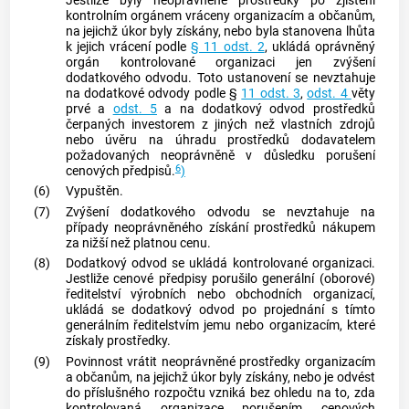
Jestliže byly neoprávněné prostředky po zjištění
kontrolním orgánem vráceny organizacím a občanům,
na jejichž úkor byly získány, nebo byla stanovena lhůta
k jejich vrácení podle
§ 11 odst. 2
, ukládá oprávněný
orgán kontrolované organizaci jen zvýšení
dodatkového odvodu. Toto ustanovení se nevztahuje
na dodatkové odvody podle §
11 odst. 3
,
odst. 4
věty
prvé a
odst. 5
a na dodatkový odvod prostředků
čerpaných investorem z jiných než vlastních zdrojů
nebo úvěru na úhradu prostředků dodavatelem
požadovaných neoprávněně v důsledku porušení
6
cenových předpisů.
)
(6)
Vypuštěn.
(7)
Zvýšení dodatkového odvodu se nevztahuje na
případy neoprávněného získání prostředků nákupem
za nižší než platnou cenu.
(8)
Dodatkový odvod se ukládá kontrolované organizaci.
Jestliže cenové předpisy porušilo generální (oborové)
ředitelství výrobních nebo obchodních organizací,
ukládá se dodatkový odvod po projednání s tímto
generálním ředitelstvím jemu nebo organizacím, které
získaly prostředky.
(9)
Povinnost vrátit neoprávněné prostředky organizacím
a občanům, na jejichž úkor byly získány, nebo je odvést
do příslušného rozpočtu vzniká bez ohledu na to, zda
kontrolovaná organizace porušením cenových