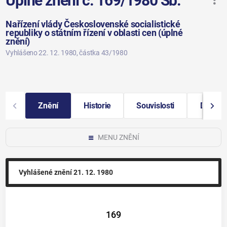
Úplné znění č. 169/1980 Sb.
Nařízení vlády Československé socialistické
republiky o státním řízení v oblasti cen (úplné
znění)
Vyhlášeno 22. 12. 1980
, částka 43/1980
Znění
Historie
Souvislosti
Další i
MENU ZNĚNÍ
Vyhlášené znění
21. 12. 1980
169