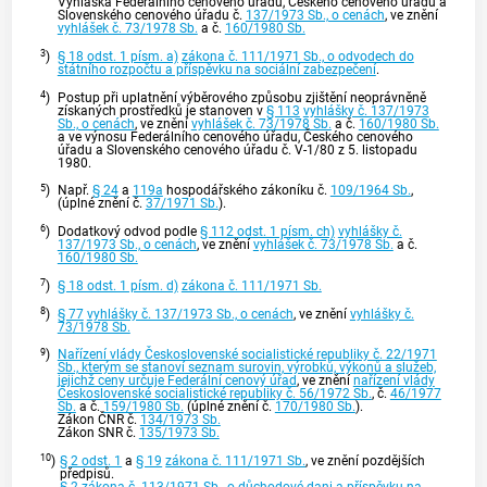
Vyhláška Federálního cenového úřadu, Českého cenového úřadu a
Slovenského cenového úřadu č.
137/1973 Sb., o cenách
, ve znění
vyhlášek č. 73/1978 Sb.
a č.
160/1980 Sb.
3
)
§ 18 odst. 1 písm. a)
zákona č. 111/1971 Sb., o odvodech do
státního rozpočtu a příspěvku na sociální zabezpečení
.
4
)
Postup při uplatnění výběrového způsobu zjištění neoprávněně
získaných prostředků je stanoven v
§ 113
vyhlášky č. 137/1973
Sb., o cenách
, ve znění
vyhlášek č. 73/1978 Sb.
a č.
160/1980 Sb.
a ve výnosu Federálního cenového úřadu, Českého cenového
úřadu a Slovenského cenového úřadu č. V-1/80 z 5. listopadu
1980.
5
)
Např.
§ 24
a
119a
hospodářského zákoníku č.
109/1964 Sb.
,
(úplné znění č.
37/1971 Sb.
).
6
)
Dodatkový odvod podle
§ 112 odst. 1 písm. ch)
vyhlášky č.
137/1973 Sb., o cenách
, ve znění
vyhlášek č. 73/1978 Sb.
a č.
160/1980 Sb.
7
)
§ 18 odst. 1 písm. d)
zákona č. 111/1971 Sb.
8
)
§ 77
vyhlášky č. 137/1973 Sb., o cenách
, ve znění
vyhlášky č.
73/1978 Sb.
9
)
Nařízení vlády Československé socialistické republiky č. 22/1971
Sb., kterým se stanoví seznam surovin, výrobků, výkonů a služeb,
jejichž ceny určuje Federální cenový úřad
, ve znění
nařízení vlády
Československé socialistické republiky č. 56/1972 Sb.
, č.
46/1977
Sb.
a č.
159/1980 Sb.
(úplné znění č.
170/1980 Sb.
).
Zákon ČNR č.
134/1973 Sb.
Zákon SNR č.
135/1973 Sb.
10
)
§ 2 odst. 1
a
§ 19
zákona č. 111/1971 Sb.
, ve znění pozdějších
předpisů.
§ 2
zákona č. 113/1971 Sb., o důchodové dani a příspěvku na