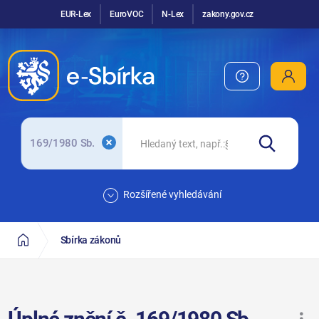
EUR-Lex
EuroVOC
N-Lex
zakony.gov.cz
169/1980 Sb.
Rozšířené vyhledávání
Sbírka zákonů