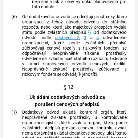
nejméně však z ceny výrobků plánovaných pro
toto období.
(6)
Od dodatkového odvodu se odečítají prostředky, které
organizace z téhož důvodu odvedla do státního
rozpočtu nebo které jako majetkový prospěch vydala
5
státu podle zvláštních předpisů.
)
Od dodatkového
odvodu podle
odstavců 2
,
3
a
4
odváděného
organizacemi, které podle zvláštních předpisů
zúčtovávají cenové rozdíly s rizikovým fondem, se
odpočítávají neoprávněně získané prostředky
odvedené na zvláštní účet státního rozpočtu federace
v rámci stanovených odvodů cenových rozdílů.
Neoprávněně získané prostředky zúčtované s
rizikovým fondem se odvádějí k jeho tíži.
§ 12
Ukládání dodatkových odvodů za
porušení cenových předpisů
(1)
Dodatkový odvod ukládá kontrolní orgán, který
neoprávněně získané prostředky u kontrolované
organizace zjistil. Jde-li však o orgán, který podle
zvláštních předpisů provádí cenovou kontrolu, avšak
nemá oprávnění ukládat dodatkové odvody, uloží tento