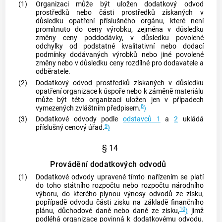
(1)
Organizaci může být uložen dodatkový odvod
prostředků nebo části prostředků získaných v
důsledku opatření příslušného orgánu, které není
promítnuto do ceny výrobku, zejména v důsledku
změny ceny poddodávky, v důsledku povolené
odchylky od podstatné kvalitativní nebo dodací
podmínky dodávaných výrobků nebo jiné povolené
změny nebo v důsledku ceny rozdílné pro dodavatele a
odběratele.
(2)
Dodatkový odvod prostředků získaných v důsledku
opatření organizace k úspoře nebo k záměně materiálu
může být této organizaci uložen jen v případech
8
vymezených zvláštním předpisem.
)
(3)
Dodatkové odvody podle
odstavců 1
a
2
ukládá
9
příslušný cenový úřad.
)
§ 14
Provádění dodatkových odvodů
(1)
Dodatkové odvody upravené tímto nařízením se platí
do toho státního rozpočtu nebo rozpočtu národního
výboru, do kterého plynou výnosy odvodů ze zisku,
popřípadě odvodu části zisku na základě finančního
10
plánu, důchodové daně nebo daně ze zisku,
)
jimž
podléhá organizace povinná k dodatkovému odvodu.