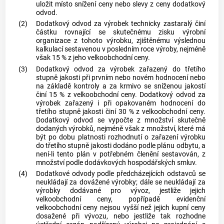
uložit místo snížení ceny nebo slevy z ceny dodatkový
odvod.
(2)
Dodatkový odvod za výrobek technicky zastaralý činí
částku rovnající se skutečnému zisku výrobní
organizace z tohoto výrobku, zjištěnému výslednou
kalkulací sestavenou v posledním roce výroby, nejméně
však 15 % z jeho velkoobchodní ceny.
(3)
Dodatkový odvod za výrobek zařazený do třetího
stupně jakosti při prvním nebo novém hodnocení nebo
na základě kontroly a za krmivo se sníženou jakostí
činí 15 % z velkoobchodní ceny. Dodatkový odvod za
výrobek zařazený i při opakovaném hodnocení do
třetího stupně jakosti činí 30 % z velkoobchodní ceny.
Dodatkový odvod se vypočte z množství skutečně
dodaných výrobků, nejméně však z množství, které má
být po dobu platnosti rozhodnutí o zařazení výrobku
do třetího stupně jakosti dodáno podle plánu odbytu, a
není-li tento plán v potřebném členění sestavován, z
množství podle dodávkových hospodářských smluv.
(4)
Dodatkové odvody podle předcházejících odstavců se
neukládají za dovážené výrobky; dále se neukládají za
výrobky dodávané pro vývoz, jestliže jejich
velkoobchodní ceny, popřípadě evidenční
velkoobchodní ceny nejsou vyšší než jejich kupní ceny
dosažené při vývozu, nebo jestliže tak rozhodne