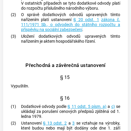
V ostatních případech se tyto dodatkové odvody platí
do rozpočtu příslušného národního výboru.
(2)
O správě dodatkových odvodů upravených tímto
nařízením platí ustanovení
§ 20 odst. 1
zákona č.
111/1971 Sb., o odvodech do státního rozpočtu a
příspěvku na sociální zabezpečení
.
(3)
Uložení dodatkových odvodů upravených tímto
nařízením je aktem hospodářského řízení.
Přechodná a závěrečná ustanovení
§ 15
Vypuštěn.
§ 16
(1)
Dodatkové odvody podle
§ 11 odst. 5 písm. a)
a
c)
se
ukládají za porušení cenových předpisů zjištěná od 1.
ledna 1979.
(2)
Ustanovení
§ 13 odst. 2
a
3
se vztahuje na výrobky,
které budou nebo mají být dodány ode dne 1. září