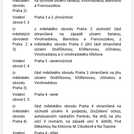
městském
na východě ulicemi Italskou, Vinohradskou, Blanickou
obvodu
a Francouzskou
Praha 2)
Volební
Praha 3 a 2- jihovýchod
obvod č. 3
(v
z městského obvodu Praha 2 východní část
městských
ohraničená na západě ulicemi Italskou,
obvodech
Vinohradskou, Blanickou a Francouzskou, z
Praha 2 a
městského obvodu Praha 3 jižní část ohraničená
3)
ulicemi Ondříčkovou, Křišťanovou, Jičínskou,
Vinohradskou a U vinohradského hřbitova
Volební
Praha 3 - severovýchod
obvod č. 4
(v
část městského obvodu Praha 3 ohraničená na jihu
městském
ulicemi Ondříčkovou, Křišťanovou, Jičínskou a
obvodu
Vinohradskou
Praha 3)
Volební
Praha 4 - sever
obvod č. 5
(v
část městského obvodu Praha 4 ohraničená na
městském
východě ulicemi K podjezdu, Družstevní ochoz,
obvodu
autobusovým nádražím Pankrác, Na strži, na jihu
Praha 4)
ulicí V rovinách, na západě ulicí K sídlišti, Pod
Děkankou, Na Klikovce, M. Cibulkové a Na Topolce
Volební
Praha 4 - střed