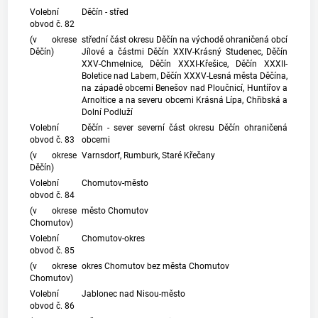
Volební
Děčín - střed
obvod č. 82
(v okrese
střední část okresu Děčín na východě ohraničená obcí
Děčín)
Jílové a částmi Děčín XXIV-Krásný Studenec, Děčín
XXV-Chmelnice, Děčín XXXI-Křešice, Děčín XXXII-
Boletice nad Labem, Děčín XXXV-Lesná města Děčína,
na západě obcemi Benešov nad Ploučnicí, Huntířov a
Arnoltice a na severu obcemi Krásná Lípa, Chřibská a
Dolní Podluží
Volební
Děčín - sever severní část okresu Děčín ohraničená
obvod č. 83
obcemi
(v okrese
Varnsdorf, Rumburk, Staré Křečany
Děčín)
Volební
Chomutov-město
obvod č. 84
(v okrese
město Chomutov
Chomutov)
Volební
Chomutov-okres
obvod č. 85
(v okrese
okres Chomutov bez města Chomutov
Chomutov)
Volební
Jablonec nad Nisou-město
obvod č. 86