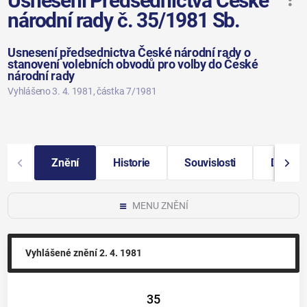
Usnesení Předsednictva České
národní rady č. 35/1981 Sb.
Usnesení předsednictva České národní rady o
stanovení volebních obvodů pro volby do České
národní rady
Vyhlášeno 3. 4. 1981
, částka 7/1981
Znění
Historie
Souvislosti
Další i
MENU ZNĚNÍ
Vyhlášené znění
2. 4. 1981
35