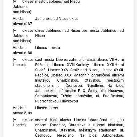
(v okrese
město Jablonec nad Nisou
Jablonec
nad Nisou)
Volební
Jablonec nad Nisou-okres
obvod č. 87
(v okrese
okres Jablonec nad Nisou bez města Jablonec nad
Jablonec
Nisou
nad Nisou)
Volební
Liberec - město
obvod č. 88
(v okrese
část města Liberec zahrnující části Liberec VII-Horní
Liberec)
Růžodol, Liberec XVIII-Karlinky, Liberec XXII-Horní
Suchá, Liberec XXVI-Stráž nad Nisou, Liberec XXXII-
Radčice, Liberec XXXIII-Machnín ohraničená ulicemi
Irkutskou, Charbinskou, Otavskou, městským
stadionem, ul. Čechovou, Nejedlého, Na bídě,
Jabloneckou, náměstím F. X. Šaldy, ulicí Husovou,
Šamánkovou, Tržním náměstím, ul. Budišínskou,
Ruprechtickou, Hlávkovou
Volební
Liberec - sever
obvod č. 89
(v okrese
severní část okresu Liberec ohraničená na jihu
Liberec)
obcemi Rynoltice, Chrastava a ulicemi Irkutskou,
Charbinskou, Otavskou, městským stadionem, ul.
Čechovou, Nejedlého, Na bídě, Jabloneckou,