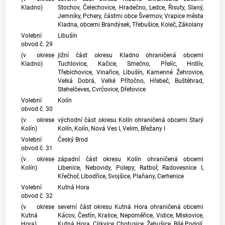
Kladno)
Stochov, Čelechovice, Hradečno, Ledce, Řisuty, Slaný,
Jemníky, Pchery, částmi obce Švermov, Vrapice města
Kladna, obcemi Brandýsek, Třebušice, Koleč, Zákolany
Volební
Libušín
obvod č. 29
(v okrese
jižní část okresu Kladno ohraničená obcemi
Kladno)
Tuchlovice, Kačice, Smečno, Přelíc, Hrdlív,
Třebichovice, Vinařice, Libušín, Kamenné Žehrovice,
Velká Dobrá, Velké Přítočno, Hřebeč, Buštěhrad,
Stehelčeves, Cvrčovice, Dřetovice
Volební
Kolín
obvod č. 30
(v okrese
východní část okresu Kolín ohraničená obcemi Starý
Kolín)
Kolín, Kolín, Nová Ves I, Velim, Břežany I
Volební
Český Brod
obvod č. 31
(v okrese
západní část okresu Kolín ohraničená obcemi
Kolín)
Libenice, Nebovidy, Polepy, Ratboř, Radovesnice I,
Křečhoř, Libodřice, Svojšice, Plaňany, Cerhenice
Volební
Kutná Hora
obvod č. 32
(v okrese
severní část okresu Kutná Hora ohraničená obcemi
Kutná
Kácov, Čestín, Kralice, Nepoměřice, Vidice, Miskovice,
Hora)
Kutná Hora, Církvice, Chotusice, Žehušice, Bílé Podolí,