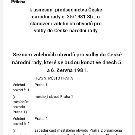
Příloha
k usnesení předsednictva České
národní rady č. 35/1981 Sb., o
stanovení volebních obvodů pro
volby do České národní rady
Seznam volebních obvodů pro volby do České
národní rady, které se budou konat ve dnech 5.
a 6. června 1981.
HLAVNÍ MĚSTO PRAHA
Volební
Praha 1
obvod č. 1
(v
městský obvod Praha 1
městském
obvodu
Praha 1)
Volební
Praha 2
obvod č. 2
(v
západní část městského obvodu Praha 2 ohraničená