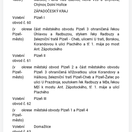
Chýnov, Dolní Hořice
ZÁPADOČESKÝ KRAJ
Volební
Plzeň I
obvod č. 60
(v okrese
část městského obvodu Plzeň 3 ohraničená řekou
Plzeň-
Úhlavou a Radbuzou, stykem řeky Radbuzy a
město)
železniční tratě Plzeň - Cheb, ulicemi U trati, Borskou,
Korandovou k ulici Plachého a tř. 1. máje po most
Ant. Zápotockého
Volební
Plzeň II
obvod č. 61
(v okrese
městský obvod Plzeň 2 a část městského obvodu
Plzeň-
Plzeň 3 ohraničená křižovatkou ulice Korandovy a
město)
Hálkovy, železniční tratí Plzeň-Cheb a Plzeň-Žatec po
ulici U Prazdroje, soutokem řek Radbuzy a Mže, řekou
Mží k mostu Ant. Zápotockého, tř. 1. máje a ulicí
Plachého
Volební
Plzeň III
obvod č. 62
(v okrese
městské obvody Plzeň 1 a Plzeň 4
Plzeň-
město)
Volební
Domažlice
obvod č. 63