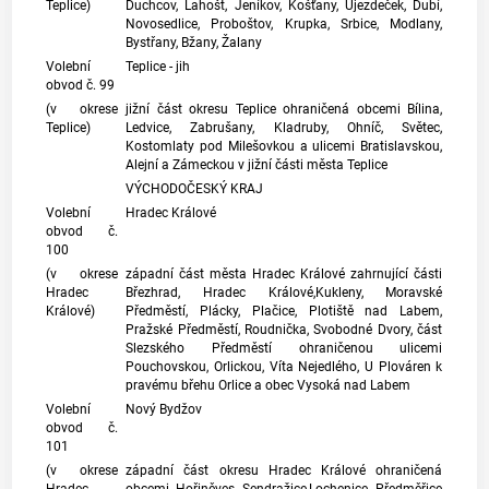
Teplice)
Duchcov, Lahošt, Jeníkov, Košťany, Újezdeček, Dubí,
Novosedlice, Proboštov, Krupka, Srbice, Modlany,
Bystřany, Bžany, Žalany
Volební
Teplice - jih
obvod č. 99
(v okrese
jižní část okresu Teplice ohraničená obcemi Bílina,
Teplice)
Ledvice, Zabrušany, Kladruby, Ohníč, Světec,
Kostomlaty pod Milešovkou a ulicemi Bratislavskou,
Alejní a Zámeckou v jižní části města Teplice
VÝCHODOČESKÝ KRAJ
Volební
Hradec Králové
obvod č.
100
(v okrese
západní část města Hradec Králové zahrnující části
Hradec
Březhrad, Hradec Králové,Kukleny, Moravské
Králové)
Předměstí, Plácky, Plačice, Plotiště nad Labem,
Pražské Předměstí, Roudnička, Svobodné Dvory, část
Slezského Předměstí ohraničenou ulicemi
Pouchovskou, Orlickou, Víta Nejedlého, U Plováren k
pravému břehu Orlice a obec Vysoká nad Labem
Volební
Nový Bydžov
obvod č.
101
(v okrese
západní část okresu Hradec Králové ohraničená