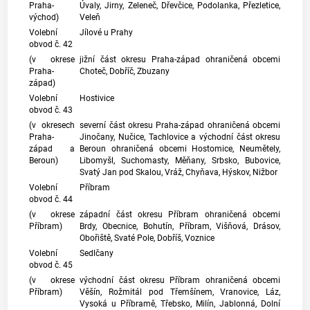
Praha-
Úvaly, Jirny, Zeleneč, Dřevčice, Podolanka, Přezletice,
východ)
Veleň
Volební
Jílové u Prahy
obvod č. 42
(v okrese
jižní část okresu Praha-západ ohraničená obcemi
Praha-
Choteč, Dobříč, Zbuzany
západ)
Volební
Hostivice
obvod č. 43
(v okresech
severní část okresu Praha-západ ohraničená obcemi
Praha-
Jinočany, Nučice, Tachlovice a východní část okresu
západ a
Beroun ohraničená obcemi Hostomice, Neumětely,
Beroun)
Libomyšl, Suchomasty, Měňany, Srbsko, Bubovice,
Svatý Jan pod Skalou, Vráž, Chyňava, Hýskov, Nižbor
Volební
Příbram
obvod č. 44
(v okrese
západní část okresu Příbram ohraničená obcemi
Příbram)
Brdy, Obecnice, Bohutín, Příbram, Višňová, Drásov,
Obořiště, Svaté Pole, Dobříš, Voznice
Volební
Sedlčany
obvod č. 45
(v okrese
východní část okresu Příbram ohraničená obcemi
Příbram)
Věšín, Rožmitál pod Třemšínem, Vranovice, Láz,
Vysoká u Příbramě, Třebsko, Milín, Jablonná, Dolní