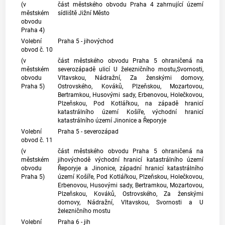
(v
část městského obvodu Praha 4 zahrnující území
městském
sídliště Jižní Město
obvodu
Praha 4)
Volební
Praha 5 - jihovýchod
obvod č. 10
(v
část městského obvodu Praha 5 ohraničená na
městském
severozápadě ulicí U železničního mostu,Svornosti,
obvodu
Vltavskou, Nádražní, Za ženskými domovy,
Praha 5)
Ostrovského, Kováků, Plzeňskou, Mozartovou,
Bertramkou, Husovými sady, Erbenovou, Holečkovou,
Plzeňskou, Pod Kotlářkou, na západě hranicí
katastrálního území
Košíře, východní hranicí
katastrálního území
Jinonice a Řeporyje
Volební
Praha 5 - severozápad
obvod č. 11
(v
část městského obvodu Praha 5 ohraničená na
městském
jihovýchodě východní hranicí
katastrálního území
obvodu
Řeporyje a Jinonice, západní hranicí
katastrálního
Praha 5)
území
Košíře, Pod Kotlářkou, Plzeňskou, Holečkovou,
Erbenovou, Husovými sady, Bertramkou, Mozartovou,
Plzeňskou, Kováků, Ostrovského, Za ženskými
domovy, Nádražní, Vltavskou, Svornosti a U
železničního mostu
Volební
Praha 6 - jih