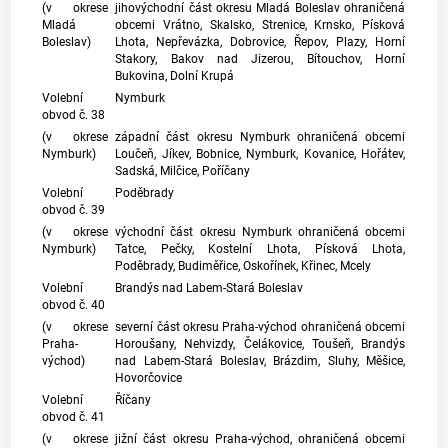
(v okrese
jihovýchodní část okresu Mladá Boleslav ohraničená
Mladá
obcemi Vrátno, Skalsko, Strenice, Krnsko, Písková
Boleslav)
Lhota, Nepřevázka, Dobrovice, Řepov, Plazy, Horní
Stakory, Bakov nad Jizerou, Bítouchov, Horní
Bukovina, Dolní Krupá
Volební
Nymburk
obvod č. 38
(v okrese
západní část okresu Nymburk ohraničená obcemi
Nymburk)
Loučeň, Jíkev, Bobnice, Nymburk, Kovanice, Hořátev,
Sadská, Milčice, Poříčany
Volební
Poděbrady
obvod č. 39
(v okrese
východní část okresu Nymburk ohraničená obcemi
Nymburk)
Tatce, Pečky, Kostelní Lhota, Písková Lhota,
Poděbrady, Budiměřice, Oskořínek, Křinec, Mcely
Volební
Brandýs nad Labem-Stará Boleslav
obvod č. 40
(v okrese
severní část okresu Praha-východ ohraničená obcemi
Praha-
Horoušany, Nehvizdy, Čelákovice, Toušeň, Brandýs
východ)
nad Labem-Stará Boleslav, Brázdim, Sluhy, Měšice,
Hovorčovice
Volební
Říčany
obvod č. 41
(v okrese
jižní část okresu Praha-východ, ohraničená obcemi