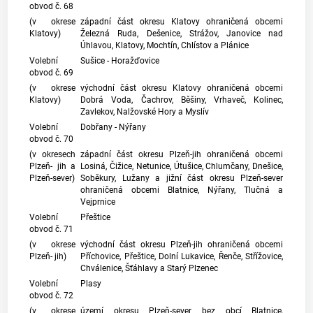
obvod č. 68
(v okrese
západní část okresu Klatovy ohraničená obcemi
Klatovy)
Železná Ruda, Dešenice, Strážov, Janovice nad
Úhlavou, Klatovy, Mochtín, Chlístov a Plánice
Volební
Sušice - Horažďovice
obvod č. 69
(v okrese
východní část okresu Klatovy ohraničená obcemi
Klatovy)
Dobrá Voda, Čachrov, Běšiny, Vrhaveč, Kolinec,
Zavlekov, Nalžovské Hory a Myslív
Volební
Dobřany - Nýřany
obvod č. 70
(v okresech
západní část okresu Plzeň-jih ohraničená obcemi
Plzeň- jih a
Losiná, Čižice, Netunice, Útušice, Chlumčany, Dnešice,
Plzeň-sever)
Soběkury, Lužany a jižní část okresu Plzeň-sever
ohraničená obcemi Blatnice, Nýřany, Tlučná a
Vejprnice
Volební
Přeštice
obvod č. 71
(v okrese
východní část okresu Plzeň-jih ohraničená obcemi
Plzeň- jih)
Příchovice, Přeštice, Dolní Lukavice, Řenče, Střížovice,
Chválenice, Šťáhlavy a Starý Plzenec
Volební
Plasy
obvod č. 72
(v okrese
území okresu Plzeň-sever bez obcí Blatnice,