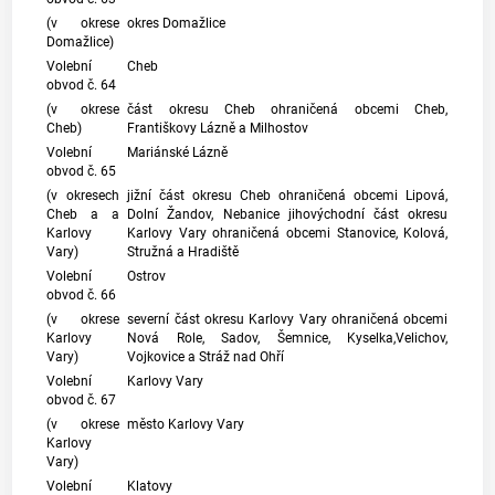
(v okrese
okres Domažlice
Domažlice)
Volební
Cheb
obvod č. 64
(v okrese
část okresu Cheb ohraničená obcemi Cheb,
Cheb)
Františkovy Lázně a Milhostov
Volební
Mariánské Lázně
obvod č. 65
(v okresech
jižní část okresu Cheb ohraničená obcemi Lipová,
Cheb a a
Dolní Žandov, Nebanice jihovýchodní část okresu
Karlovy
Karlovy Vary ohraničená obcemi Stanovice, Kolová,
Vary)
Stružná a Hradiště
Volební
Ostrov
obvod č. 66
(v okrese
severní část okresu Karlovy Vary ohraničená obcemi
Karlovy
Nová Role, Sadov, Šemnice, Kyselka,Velichov,
Vary)
Vojkovice a Stráž nad Ohří
Volební
Karlovy Vary
obvod č. 67
(v okrese
město Karlovy Vary
Karlovy
Vary)
Volební
Klatovy