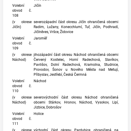
Volební
Jičín
obvod č.
108
(v okrese
severozápadní část okresu Jičín ohraničená obcemi
Jičín)
Radim, Lužany, Konecchlumí, Tuř, Jičín, Podhradí,
Jičíněves, Vršce, Židovice
Volební
Jaroměř
obvod č.
109
(v okrese
jihozápadní část okresu Náchod ohraničená obcemi
Náchod)
Červený Kostelec, Horní Radechová, Slavíkov,
Pavlišov, Dolní Radechová, Kramolna, Studnice,
Provodov, Šonov u Nového Města nad Metují,
Přibyslav, Jestřebí, Česká Čermná
Volební
Náchod
obvod č.
110
(v okrese
severovýchodní část okresu Náchod ohraničená
Náchod)
obcemi Stárkov, Hronov, Náchod, Vysokov, Lipí,
Jizbice, Dobrošov
Volební
Holice
obvod č.
111
(v okrese
východní část okresu Pardubice ohraničená na