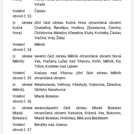
Vinaře
Volební
Čáslav
obvod č. 33
(v okrese
jižní část okresu Kutná Hora ohraničená obcemi
Kutná
Chabeřice, Řendějov, Hodkov, Zbraslavice, Černíny,
Hora)
Chlístovice, Malešov, Křesetice, Kluky, Krchleby, Čáslav,
Vlačice, Vrdy, Žleby
Volební
Mělník
obvod č. 34
(v okrese
severní část okresu Mělník ohraničená obcemi Nová
Mělník)
Ves, Vraňany, Lužec nad Vltavou, Hořín, Mělník, Kly,
Tišice, Kostelec nad Labem
Volební
Kralupy nad Vltavou jižní část okresu Mělník
obvod č. 35
ohraničená obcemi
(v okrese
Nelahozeves, Veltrusy, Všestudy, Vojkovice, Zálezlice,
Mělník)
Obříství, Neratovice
Volební
Mladá Boleslav
obvod č. 36
(v okrese
severozápadní část okresu Mladá Boleslav
Mladá
ohraničená obcemi Katusice, Krásná Ves, Bukovno,
Boleslav)
Mladá Boleslav, Hrdlořezy, Bělá pod Bezdězem
Volební
Benátky nad Jizerou
obvod č. 37