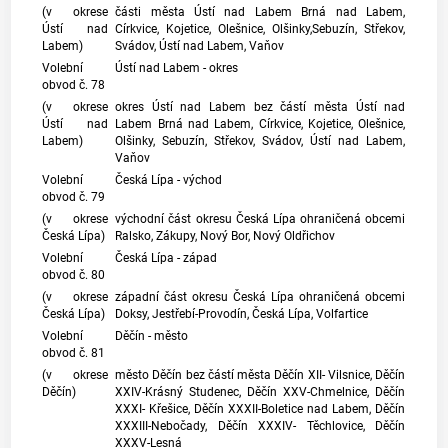
(v okrese
části města Ústí nad Labem Brná nad Labem,
Ústí nad
Církvice, Kojetice, Olešnice, Olšinky,Sebuzín, Střekov,
Labem)
Svádov, Ústí nad Labem, Vaňov
Volební
Ústí nad Labem - okres
obvod č. 78
(v okrese
okres Ústí nad Labem bez částí města Ústí nad
Ústí nad
Labem Brná nad Labem, Církvice, Kojetice, Olešnice,
Labem)
Olšinky, Sebuzín, Střekov, Svádov, Ústí nad Labem,
Vaňov
Volební
Česká Lípa - východ
obvod č. 79
(v okrese
východní část okresu Česká Lípa ohraničená obcemi
Česká Lípa)
Ralsko, Zákupy, Nový Bor, Nový Oldřichov
Volební
Česká Lípa - západ
obvod č. 80
(v okrese
západní část okresu Česká Lípa ohraničená obcemi
Česká Lípa)
Doksy, Jestřebí-Provodín, Česká Lípa, Volfartice
Volební
Děčín - město
obvod č. 81
(v okrese
město Děčín bez částí města Děčín XII- Vilsnice, Děčín
Děčín)
XXIV-Krásný Studenec, Děčín XXV-Chmelnice, Děčín
XXXI- Křešice, Děčín XXXII-Boletice nad Labem, Děčín
XXXIII-Nebočady, Děčín XXXIV- Těchlovice, Děčín
XXXV-Lesná