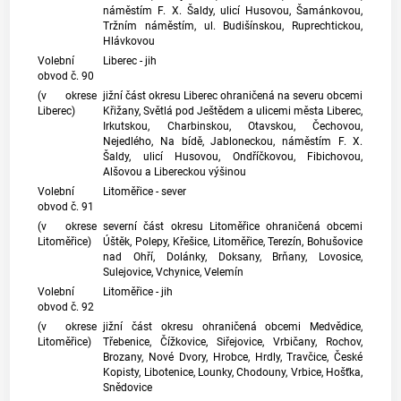
náměstím F. X. Šaldy, ulicí Husovou, Šamánkovou,
Tržním náměstím, ul. Budišínskou, Ruprechtickou,
Hlávkovou
Volební
Liberec - jih
obvod č. 90
(v okrese
jižní část okresu Liberec ohraničená na severu obcemi
Liberec)
Křižany, Světlá pod Ještědem a ulicemi města Liberec,
Irkutskou, Charbinskou, Otavskou, Čechovou,
Nejedlého, Na bídě, Jabloneckou, náměstím F. X.
Šaldy, ulicí Husovou, Ondříčkovou, Fibichovou,
Alšovou a Libereckou výšinou
Volební
Litoměřice - sever
obvod č. 91
(v okrese
severní část okresu Litoměřice ohraničená obcemi
Litoměřice)
Úštěk, Polepy, Křešice, Litoměřice, Terezín, Bohušovice
nad Ohří, Dolánky, Doksany, Brňany, Lovosice,
Sulejovice, Vchynice, Velemín
Volební
Litoměřice - jih
obvod č. 92
(v okrese
jižní část okresu ohraničená obcemi Medvědice,
Litoměřice)
Třebenice, Čížkovice, Siřejovice, Vrbičany, Rochov,
Brozany, Nové Dvory, Hrobce, Hrdly, Travčice, České
Kopisty, Libotenice, Lounky, Chodouny, Vrbice, Hošťka,
Snědovice