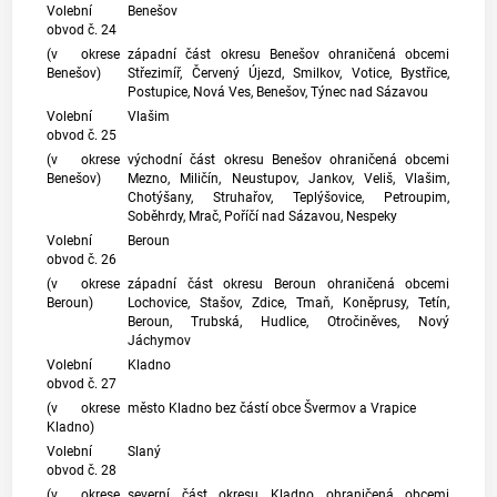
Volební
Benešov
obvod č. 24
(v okrese
západní část okresu Benešov ohraničená obcemi
Benešov)
Střezimíř, Červený Újezd, Smilkov, Votice, Bystřice,
Postupice, Nová Ves, Benešov, Týnec nad Sázavou
Volební
Vlašim
obvod č. 25
(v okrese
východní část okresu Benešov ohraničená obcemi
Benešov)
Mezno, Miličín, Neustupov, Jankov, Veliš, Vlašim,
Chotýšany, Struhařov, Teplýšovice, Petroupim,
Soběhrdy, Mrač, Poříčí nad Sázavou, Nespeky
Volební
Beroun
obvod č. 26
(v okrese
západní část okresu Beroun ohraničená obcemi
Beroun)
Lochovice, Stašov, Zdice, Tmaň, Koněprusy, Tetín,
Beroun, Trubská, Hudlice, Otročiněves, Nový
Jáchymov
Volební
Kladno
obvod č. 27
(v okrese
město Kladno bez částí obce Švermov a Vrapice
Kladno)
Volební
Slaný
obvod č. 28
(v okrese
severní část okresu Kladno ohraničená obcemi