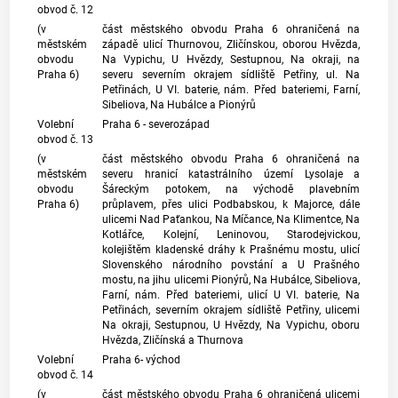
obvod č. 12
(v
část městského obvodu Praha 6 ohraničená na
městském
západě ulicí Thurnovou, Zličínskou, oborou Hvězda,
obvodu
Na Vypichu, U Hvězdy, Sestupnou, Na okraji, na
Praha 6)
severu severním okrajem sídliště Petřiny, ul. Na
Petřinách, U VI. baterie, nám. Před bateriemi, Farní,
Sibeliova, Na Hubálce a Pionýrů
Volební
Praha 6 - severozápad
obvod č. 13
(v
část městského obvodu Praha 6 ohraničená na
městském
severu hranicí
katastrálního území
Lysolaje a
obvodu
Šáreckým potokem, na východě plavebním
Praha 6)
průplavem, přes ulici Podbabskou, k Majorce, dále
ulicemi Nad Paťankou, Na Míčance, Na Klimentce, Na
Kotlářce, Kolejní, Leninovou, Starodejvickou,
kolejištěm kladenské dráhy k Prašnému mostu, ulicí
Slovenského národního povstání a U Prašného
mostu, na jihu ulicemi Pionýrů, Na Hubálce, Sibeliova,
Farní, nám. Před bateriemi, ulicí U VI. baterie, Na
Petřinách, severním okrajem sídliště Petřiny, ulicemi
Na okraji, Sestupnou, U Hvězdy, Na Vypichu, oboru
Hvězda, Zličínská a Thurnova
Volební
Praha 6- východ
obvod č. 14
(v
část městského obvodu Praha 6 ohraničená ulicemi