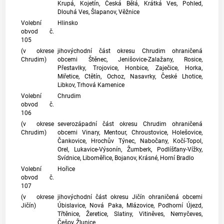
Krupá, Kojetín, Česká Bělá, Krátká Ves, Pohled,
Dlouhá Ves, Šlapanov, Věžnice
Volební
Hlinsko
obvod č.
105
(v okrese
jihovýchodní část okresu Chrudim ohraničená
Chrudim)
obcemi Štěnec, Jenišovice-Zalažany, Rosice,
Přestavlky, Trojovice, Honbice, Zaječice, Horka,
Miřetice, Ctětín, Ochoz, Nasavrky, České Lhotice,
Libkov, Trhová Kamenice
Volební
Chrudim
obvod č.
106
(v okrese
severozápadní část okresu Chrudim ohraničená
Chrudim)
obcemi Vinary, Mentour, Chroustovice, Holešovice,
Čankovice, Hrochův Týnec, Nabočany, Kočí-Topol,
Orel, Lukavice-Výsonín, Žumberk, Podlíšťany-Vížky,
Svídnice, Liboměřice, Bojanov, Krásné, Horní Bradlo
Volební
Hořice
obvod č.
107
(v okrese
jihovýchodní část okresu Jičín ohraničená obcemi
Jičín)
Úbislavice, Nová Paka, Mlázovice, Podhorní Újezd,
Třtěnice, Žeretice, Slatiny, Vitiněves, Nemyčeves,
Češov, Žlunice