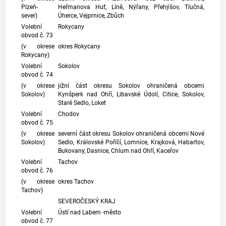
Plzeň-
Heřmanova Huť, Líně, Nýřany, Přehýšov, Tlučná,
sever)
Úherce, Vejprnice, Zbůch
Volební
Rokycany
obvod č. 73
(v okrese
okres Rokycany
Rokycany)
Volební
Sokolov
obvod č. 74
(v okrese
jižní část okresu Sokolov ohraničená obcemi
Sokolov)
Kynšperk nad Ohří, Libavské Údolí, Citice, Sokolov,
Staré Sedlo, Loket
Volební
Chodov
obvod č. 75
(v okrese
severní část okresu Sokolov ohraničená obcemi Nové
Sokolov)
Sedlo, Královské Poříčí, Lomnice, Krajková, Habartov,
Bukovany, Dasnice, Chlum nad Ohří, Kaceřov
Volební
Tachov
obvod č. 76
(v okrese
okres Tachov
Tachov)
SEVEROČESKÝ KRAJ
Volební
Ústí nad Labem -město
obvod č. 77