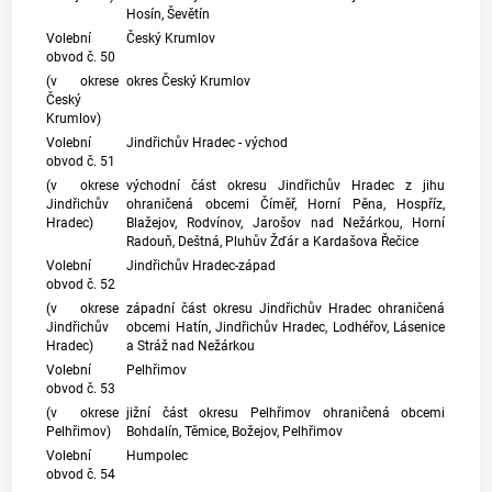
Hosín, Ševětín
Volební
Český Krumlov
obvod č. 50
(v okrese
okres Český Krumlov
Český
Krumlov)
Volební
Jindřichův Hradec - východ
obvod č. 51
(v okrese
východní část okresu Jindřichův Hradec z jihu
Jindřichův
ohraničená obcemi Číměř, Horní Pěna, Hospříz,
Hradec)
Blažejov, Rodvínov, Jarošov nad Nežárkou, Horní
Radouň, Deštná, Pluhův Žďár a Kardašova Řečice
Volební
Jindřichův Hradec-západ
obvod č. 52
(v okrese
západní část okresu Jindřichův Hradec ohraničená
Jindřichův
obcemi Hatín, Jindřichův Hradec, Lodhéřov, Lásenice
Hradec)
a Stráž nad Nežárkou
Volební
Pelhřimov
obvod č. 53
(v okrese
jižní část okresu Pelhřimov ohraničená obcemi
Pelhřimov)
Bohdalín, Těmice, Božejov, Pelhřimov
Volební
Humpolec
obvod č. 54