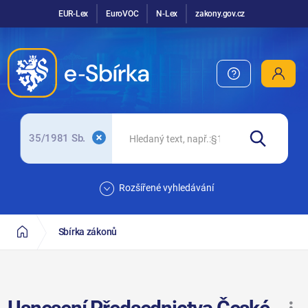
EUR-Lex
EuroVOC
N-Lex
zakony.gov.cz
35/1981 Sb.
Rozšířené vyhledávání
Sbírka zákonů