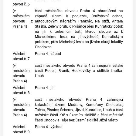
obvod č. 6
(v
část městského obvodu Praha 4 ohraničená na
městském
západě ulicemi K podjezdu, Družstevní ochoz,
obvodu z
autobusovým nádražím Pankrác, Na strži, Antala
Praha 4)
Staška, Zelený pruh, K Ryšánce přes Kunratický potok
na jih k železniční trati, kterou sleduje až k
Michelskému lesu, na jihovýchodě Kunratickým
potokem, přes Michelský les a po jižním okraji lokality
Chodovec
Volební
Praha 4 - západ
obvod č. 7
(v
část městského obvodu Praha 4 zahrnující městské
městském
části Podolí, Braník, Hodkovičky a sídliště Lhotka-
obvodu
Libuš
Praha 4)
Volební
Praha 4 - jih
obvod č. 8
(v
část městského obvodu Praha 4 zahrnující
městském
katastrální území
Modřany, Komořany, Cholupice,
obvodu
Točná, Písnice, Šeberov, Újezd, Kunratice, Libuš a část
Praha 4)
městské části Krč s územím sídliště a část městské
části Chodov a Háje bez území sídliště Jižní Město
Volební
Praha 4 - východ
obvod č. 9