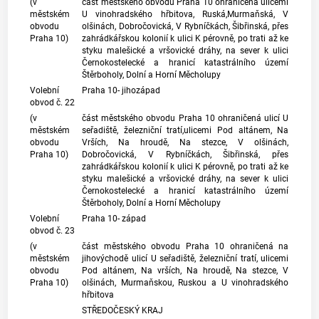
(v
část městského obvodu Praha 10 ohraničená ulicemi
městském
U vinohradského hřbitova, Ruská,Murmaňská, V
obvodu
olšinách, Dobročovická, V Rybníčkách, Šibřinská, přes
Praha 10)
zahrádkářskou kolonií k ulici K pérovně, po trati až ke
styku malešické a vršovické dráhy, na sever k ulici
Černokostelecké a hranicí
katastrálního území
Štěrboholy, Dolní a Horní Měcholupy
Volební
Praha 10- jihozápad
obvod č. 22
(v
část městského obvodu Praha 10 ohraničená ulicí U
městském
seřadiště, železniční tratí,ulicemi Pod altánem, Na
obvodu
Vrších, Na hroudě, Na stezce, V olšinách,
Praha 10)
Dobročovická, V Rybníčkách, Šibřinská, přes
zahrádkářskou kolonií k ulici K pérovně, po trati až ke
styku malešické a vršovické dráhy, na sever k ulici
Černokostelecké a hranicí
katastrálního území
Štěrboholy, Dolní a Horní Měcholupy
Volební
Praha 10- západ
obvod č. 23
(v
část městského obvodu Praha 10 ohraničená na
městském
jihovýchodě ulicí U seřadiště, železniční tratí, ulicemi
obvodu
Pod altánem, Na vrších, Na hroudě, Na stezce, V
Praha 10)
olšinách, Murmaňskou, Ruskou a U vinohradského
hřbitova
STŘEDOČESKÝ KRAJ