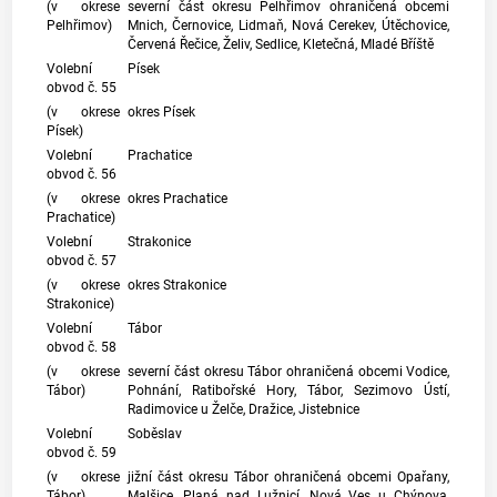
(v okrese
severní část okresu Pelhřimov ohraničená obcemi
Pelhřimov)
Mnich, Černovice, Lidmaň, Nová Cerekev, Útěchovice,
Červená Řečice, Želiv, Sedlice, Kletečná, Mladé Bříště
Volební
Písek
obvod č. 55
(v okrese
okres Písek
Písek)
Volební
Prachatice
obvod č. 56
(v okrese
okres Prachatice
Prachatice)
Volební
Strakonice
obvod č. 57
(v okrese
okres Strakonice
Strakonice)
Volební
Tábor
obvod č. 58
(v okrese
severní část okresu Tábor ohraničená obcemi Vodice,
Tábor)
Pohnání, Ratibořské Hory, Tábor, Sezimovo Ústí,
Radimovice u Želče, Dražice, Jistebnice
Volební
Soběslav
obvod č. 59
(v okrese
jižní část okresu Tábor ohraničená obcemi Opařany,
Tábor)
Malšice, Planá nad Lužnicí, Nová Ves u Chýnova,