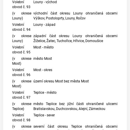
Volební
Louny - východ
obvod č. 93
(v okrese
východní část okresu Louny ohraničená obcemi
Louny)
Výškov, Postoloprty, Louny, Ročov
Volební
Louny - západ
obvod č. 94
(v okrese
západní část okresu Louny ohraničená obcemi
Louny)
Žiželice, Žatec, Tuchořice, Hřivice, Domoušice
Volební
Most - město
obvod č. 95
(v okrese
město Most
Most)
Volební
Most - okres
obvod č. 96
(v okrese
území okresu Most bez města Most
Most)
Volební
Teplice - město
obvod č. 97
(v okrese
město Teplice bez jižní části ohraničené ulicemi
Teplice)
Bratislavskou, Duchcovskou, Alejní, Zámeckou
Volební
Teplice - sever
obvod č. 98
(v okrese
severní část okresu Teplice ohraničená obcemi