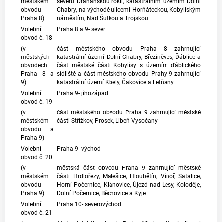
městském
severu Drahaňskou roklí,
katastrálním územím
Dolní
obvodu
Chabry, na východě ulicemi Horňáteckou, Kobyliským
Praha 8)
náměstím, Nad Šutkou a Trojskou
Volební
Praha 8 a 9- sever
obvod č. 18
(v
část městského obvodu Praha 8 zahrnující
městských
katastrální území
Dolní Chabry, Březiněves, Ďáblice a
obvodech
část městské části Kobylisy s územím ďáblického
Praha 8 a
sídliště a část městského obvodu Prahy 9 zahrnující
9)
katastrální území
Kbely, Čakovice a Letňany
Volební
Praha 9- jihozápad
obvod č. 19
(v
část městského obvodu Praha 9 zahrnující městské
městském
části Střížkov, Prosek, Libeň Vysočany
obvodu a
Praha 9)
Volební
Praha 9- východ
obvod č. 20
(v
městská část obvodu Praha 9 zahrnující městské
městském
části Hrdlořezy, Malešice, Hloubětín, Vinoř, Satalice,
obvodu
Horní Počernice, Klánovice, Újezd nad Lesy, Koloděje,
Praha 9)
Dolní Počernice, Běchovice a Kyje
Volební
Praha 10- severovýchod
obvod č. 21