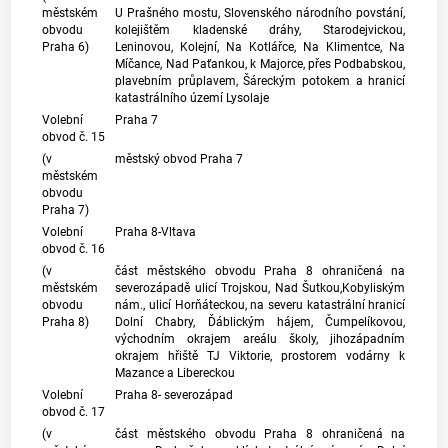
městském
U Prašného mostu, Slovenského národního povstání,
obvodu
kolejištěm kladenské dráhy, Starodejvickou,
Praha 6)
Leninovou, Kolejní, Na Kotlářce, Na Klimentce, Na
Míčance, Nad Paťankou, k Majorce, přes Podbabskou,
plavebním průplavem, Šáreckým potokem a hranicí
katastrálního území
Lysolaje
Volební
Praha 7
obvod č. 15
(v
městský obvod Praha 7
městském
obvodu
Praha 7)
Volební
Praha 8-Vltava
obvod č. 16
(v
část městského obvodu Praha 8 ohraničená na
městském
severozápadě ulicí Trojskou, Nad Šutkou,Kobyliským
obvodu
nám., ulicí Horňáteckou, na severu katastrální hranicí
Praha 8)
Dolní Chabry, Ďáblickým hájem, Čumpelíkovou,
východním okrajem areálu školy, jihozápadním
okrajem hřiště TJ Viktorie, prostorem vodárny k
Mazance a Libereckou
Volební
Praha 8- severozápad
obvod č. 17
(v
část městského obvodu Praha 8 ohraničená na