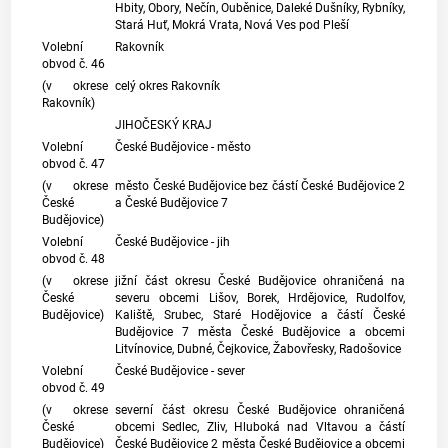
Hbity, Obory, Nečín, Ouběnice, Daleké Dušníky, Rybníky,
Stará Huť, Mokrá Vrata, Nová Ves pod Pleší
Volební
Rakovník
obvod č. 46
(v okrese
celý okres Rakovník
Rakovník)
JIHOČESKÝ KRAJ
Volební
České Budějovice - město
obvod č. 47
(v okrese
město České Budějovice bez částí České Budějovice 2
České
a České Budějovice 7
Budějovice)
Volební
České Budějovice - jih
obvod č. 48
(v okrese
jižní část okresu České Budějovice ohraničená na
České
severu obcemi Lišov, Borek, Hrdějovice, Rudolfov,
Budějovice)
Kaliště, Srubec, Staré Hodějovice a částí České
Budějovice 7 města České Budějovice a obcemi
Litvínovice, Dubné, Čejkovice, Žabovřesky, Radošovice
Volební
České Budějovice - sever
obvod č. 49
(v okrese
severní část okresu České Budějovice ohraničená
České
obcemi Sedlec, Zliv, Hluboká nad Vltavou a částí
Budějovice)
České Budějovice 2 města České Budějovice a obcemi