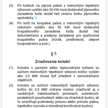
(3)
Pri kotloch na plynné palivá s menovitým tepelným
výkonom vyšším ako 50 KW musí dodávateľ plynového
zariadenia kotla dodať tiež revíznu knihu plynového
1
spotrebiča.
)
(4)
Pri kotli na kvapalné palivá s menovitým tepelným
výkonom vyšším ako 50 KW musí dodávateľ
kvapalinového zariadenia kotla dodať tiež
dokumentáciu a predpisy zariadenia pre spaľovanie
kvapalného paliva (horák, predhrievač, olejové
hospodárstvo a pod.).
§ 5
Zriaďovanie kotolní
(1)
Kotolne s parnými alebo teplovodnými kotlami so
súčtom menovitých tepelných výkonov kotlov vyšším
ako 3,5 MW musia byť zriadené v samostatných
objektoch.
(2)
Kotolne so súčtom menovitých tepelných výkonov
kotlov do 3,5 MW vrátane možno zriaďovať aj v
osobitných miestnostiach, pivniciach, suterénoch,
posledných poschodiach alebo na strechách budov, ak
to umožňujú podmienky prísunu alebo prívodu paliva,
tepelného rozvodu a stavebnej konštrukcie budovy.