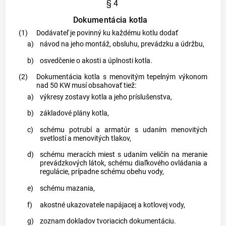
§ 4
Dokumentácia kotla
(1)
Dodávateľ je povinný ku každému kotlu dodať
a)
návod na jeho montáž, obsluhu, prevádzku a údržbu,
b)
osvedčenie o akosti a úplnosti kotla.
(2)
Dokumentácia kotla s menovitým tepelným výkonom
nad 50 KW musí obsahovať tiež:
a)
výkresy zostavy kotla a jeho príslušenstva,
b)
základové plány kotla,
c)
schému potrubí a armatúr s udaním menovitých
svetlostí a menovitých tlakov,
d)
schému meracích miest s udaním veličín na meranie
prevádzkových látok, schému diaľkového ovládania a
regulácie, prípadne schému obehu vody,
e)
schému mazania,
f)
akostné ukazovatele napájacej a kotlovej vody,
g)
zoznam dokladov tvoriacich dokumentáciu.