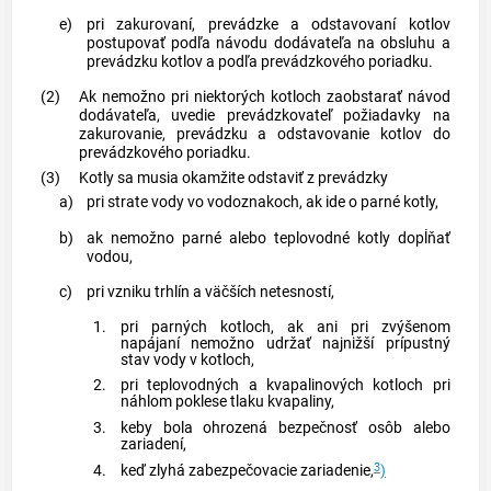
e)
pri zakurovaní, prevádzke a odstavovaní kotlov
postupovať podľa návodu dodávateľa na obsluhu a
prevádzku kotlov a podľa prevádzkového poriadku.
(2)
Ak nemožno pri niektorých kotloch zaobstarať návod
dodávateľa, uvedie prevádzkovateľ požiadavky na
zakurovanie, prevádzku a odstavovanie kotlov do
prevádzkového poriadku.
(3)
Kotly sa musia okamžite odstaviť z prevádzky
a)
pri strate vody vo vodoznakoch, ak ide o parné kotly,
b)
ak nemožno parné alebo teplovodné kotly dopĺňať
vodou,
c)
pri vzniku trhlín a väčších netesností,
1.
pri parných kotloch, ak ani pri zvýšenom
napájaní nemožno udržať najnižší prípustný
stav vody v kotloch,
2.
pri teplovodných a kvapalinových kotloch pri
náhlom poklese tlaku kvapaliny,
3.
keby bola ohrozená bezpečnosť osôb alebo
zariadení,
3
4.
keď zlyhá zabezpečovacie zariadenie,
)