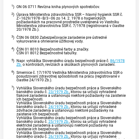
1
)
ON 06 0711 Revízna kniha plynových spotrebičov.
2
)
Úprava Ministerstva zdravotníctva SSR – hlavný hygienik SSR č.
Z–1629/1978–B/3–06 zo 14. 2. 1978 o hygienických
požiadavkách na pracovné prostredie uverejnená vo Vestníku
Ministerstva zdravotníctva SSR č. 7/1978 (registrovaná v čiastke
20/1978 Zb.).
3
)
ČSN 06 0830 Zabezpečovacie zariadenie pre ústredné
vykurovanie a ohrievanie úžitkovej vody.
4
)
ČSN 01 8010 Bezpečnostné farby a značky.
ČSN 01 8012 Bezpečnostné tabuľky.
5
)
Napr. vyhláška Slovenského úradu bezpečnosti práce č.
86/1978
Zb.
o kontrolách, revíziách a skúškach plynových zariadení.
6
)
Smernice č. 17/1970 Vestníka Ministerstva zdravotníctva SSR o
posudzovaní zdravotnej spôsobilosti na prácu (registrované v
čiastke 24/1970 Zb.).
7
)
Vyhláška Slovenského úradu bezpečnosti práce a Slovenského
banského úradu č.
23/1979 Zb.
, ktorou sa určujú vyhradené
tlakové zariadenia a ustanovujú niektoré požiadavky na zaistenie
ich bezpečnosti.
Vyhláška Slovenského úradu bezpečnosti práce a Slovenského
banského úradu č.
24/1979 Zb.
, ktorou sa určujú vyhradené
zdvíhacie zariadenia a ustanovujú niektoré požiadavky na
zaistenie ich bezpečnosti.
Vyhláška Slovenského úradu bezpečnosti práce a Slovenského
banského úradu č.
25/1979 Zb.
, ktorou sa určujú vyhradené
elektrické zariadenia a ustanovujú niektoré požiadavky na
zaistenie ich bezpečnosti.
Vyhláška Slovenského úradu bezpečnosti práce a Slovenského
banského úradu č.
26/1979 Zb.
, ktorou sa určujú vyhradené