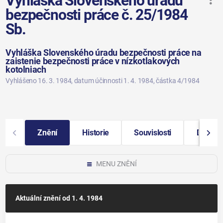
Vyhláška Slovenského úradu
bezpečnosti práce č. 25/1984
Sb.
Vyhláška Slovenského úradu bezpečnosti práce na
zaistenie bezpečnosti práce v nízkotlakových
kotolniach
Vyhlášeno 16. 3. 1984
, datum účinnosti 1. 4. 1984
, částka 4/1984
Znění
Historie
Souvislosti
Další i
MENU ZNĚNÍ
Aktuální znění
od 1. 4. 1984