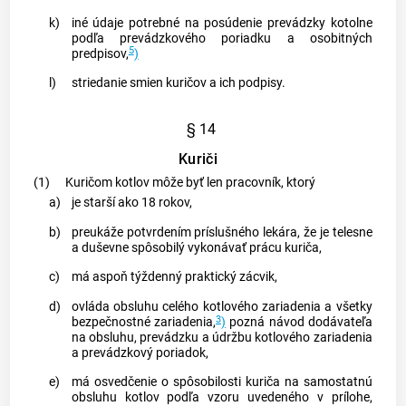
k)
iné údaje potrebné na posúdenie prevádzky kotolne
podľa prevádzkového poriadku a osobitných
5
predpisov,
)
l)
striedanie smien kuričov a ich podpisy.
§ 14
Kuriči
(1)
Kuričom kotlov môže byť len pracovník, ktorý
a)
je starší ako 18 rokov,
b)
preukáže potvrdením príslušného lekára, že je telesne
a duševne spôsobilý vykonávať prácu kuriča,
c)
má aspoň týždenný praktický zácvik,
d)
ovláda obsluhu celého kotlového zariadenia a všetky
3
bezpečnostné zariadenia,
)
pozná návod dodávateľa
na obsluhu, prevádzku a údržbu kotlového zariadenia
a prevádzkový poriadok,
e)
má osvedčenie o spôsobilosti kuriča na samostatnú
obsluhu kotlov podľa vzoru uvedeného v prílohe,