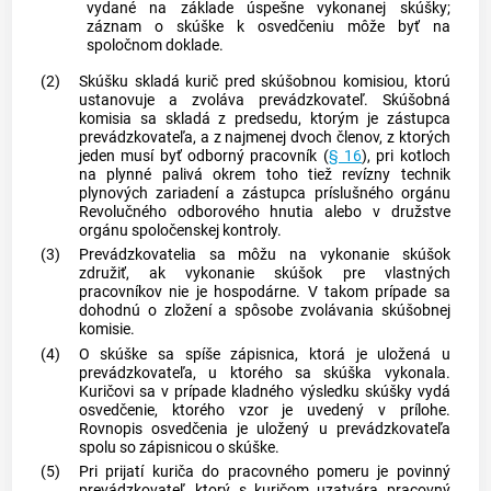
vydané na základe úspešne vykonanej skúšky;
záznam o skúške k osvedčeniu môže byť na
spoločnom doklade.
(2)
Skúšku skladá kurič pred skúšobnou komisiou, ktorú
ustanovuje a zvoláva prevádzkovateľ. Skúšobná
komisia sa skladá z predsedu, ktorým je zástupca
prevádzkovateľa, a z najmenej dvoch členov, z ktorých
jeden musí byť odborný pracovník (
§ 16
), pri kotloch
na plynné palivá okrem toho tiež revízny technik
plynových zariadení a zástupca príslušného orgánu
Revolučného odborového hnutia alebo v družstve
orgánu spoločenskej kontroly.
(3)
Prevádzkovatelia sa môžu na vykonanie skúšok
združiť, ak vykonanie skúšok pre vlastných
pracovníkov nie je hospodárne. V takom prípade sa
dohodnú o zložení a spôsobe zvolávania skúšobnej
komisie.
(4)
O skúške sa spíše zápisnica, ktorá je uložená u
prevádzkovateľa, u ktorého sa skúška vykonala.
Kuričovi sa v prípade kladného výsledku skúšky vydá
osvedčenie, ktorého vzor je uvedený v prílohe.
Rovnopis osvedčenia je uložený u prevádzkovateľa
spolu so zápisnicou o skúške.
(5)
Pri prijatí kuriča do pracovného pomeru je povinný
prevádzkovateľ, ktorý s kuričom uzatvára pracovný