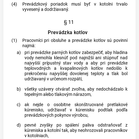
(4)
Prevádzkový poriadok musí byť v kotolni trvalo
vyvesený a dodržiavaný.
§ 11
Prevádzka kotlov
(1)
Pracovníci pri obsluhe a prevádzke kotlov sú povinní
najmä:
a)
pri prevádzke parných kotlov zabezpečiť, aby hladina
vody nemohla klesnúť pod najnižší ani stúpnuť nad
najvyšší prípustný stav vody a aby pri prevádzke
teplovodných a kvapalinových kotlov nedošlo k
prekročeniu najvyššej dovolenej teploty a tlak bol
udržiavaný v určenom rozpätí,
b)
všetky uzávery otvárať zvoľna, aby nedochádzalo k
tepelným alebo tlakovým nárazom,
c)
ak nejde o osobitne skonštruované pretlakové
kúrenisko, udržiavať v kúrenisku podtlak podľa
prevádzkových pokynov výrobcu,
d)
pevné zvyšky po spálení paliva odstraňovať z
kúreniska a kotolní tak, aby neohrozovali pracovníkov
v kotolniach,