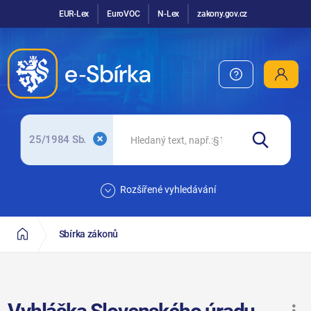
EUR-Lex
EuroVOC
N-Lex
zakony.gov.cz
25/1984 Sb.
Rozšířené vyhledávání
Sbírka zákonů