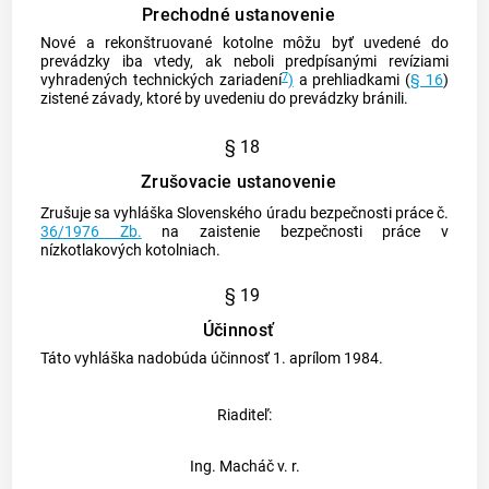
Prechodné ustanovenie
Nové a rekonštruované kotolne môžu byť uvedené do
prevádzky iba vtedy, ak neboli predpísanými revíziami
7
vyhradených technických zariadení
)
a prehliadkami (
§ 16
)
zistené závady, ktoré by uvedeniu do prevádzky bránili.
§ 18
Zrušovacie ustanovenie
Zrušuje sa vyhláška Slovenského úradu bezpečnosti práce č.
36/1976 Zb.
na zaistenie bezpečnosti práce v
nízkotlakových kotolniach.
§ 19
Účinnosť
Táto vyhláška nadobúda účinnosť 1. aprílom 1984.
Riaditeľ:
Ing. Macháč v. r.