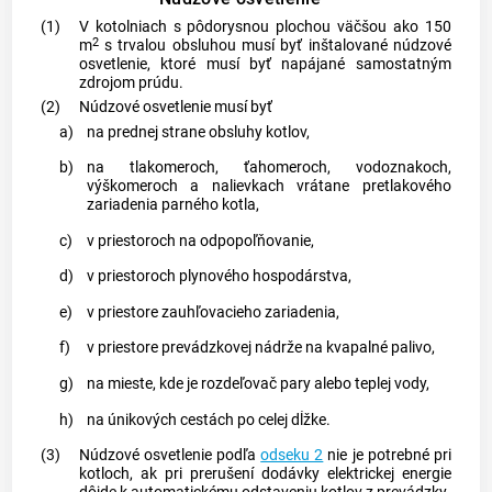
(1)
V kotolniach s pôdorysnou plochou väčšou ako 150
2
m
s trvalou obsluhou musí byť inštalované núdzové
osvetlenie, ktoré musí byť napájané samostatným
zdrojom prúdu.
(2)
Núdzové osvetlenie musí byť
a)
na prednej strane obsluhy kotlov,
b)
na tlakomeroch, ťahomeroch, vodoznakoch,
výškomeroch a nalievkach vrátane pretlakového
zariadenia parného kotla,
c)
v priestoroch na odpopoľňovanie,
d)
v priestoroch plynového hospodárstva,
e)
v priestore zauhľovacieho zariadenia,
f)
v priestore prevádzkovej nádrže na kvapalné palivo,
g)
na mieste, kde je rozdeľovač pary alebo teplej vody,
h)
na únikových cestách po celej dĺžke.
(3)
Núdzové osvetlenie podľa
odseku 2
nie je potrebné pri
kotloch, ak pri prerušení dodávky elektrickej energie