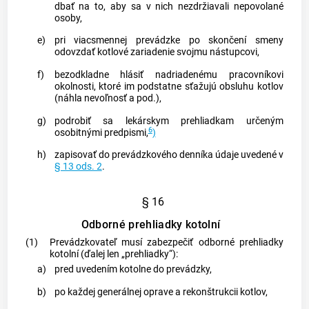
dbať na to, aby sa v nich nezdržiavali nepovolané
osoby,
e)
pri viacsmennej prevádzke po skončení smeny
odovzdať kotlové zariadenie svojmu nástupcovi,
f)
bezodkladne hlásiť nadriadenému pracovníkovi
okolnosti, ktoré im podstatne sťažujú obsluhu kotlov
(náhla nevoľnosť a pod.),
g)
podrobiť sa lekárskym prehliadkam určeným
6
osobitnými predpismi,
)
h)
zapisovať do prevádzkového denníka údaje uvedené v
§ 13 ods. 2
.
§ 16
Odborné prehliadky kotolní
(1)
Prevádzkovateľ musí zabezpečiť odborné prehliadky
kotolní (ďalej len „prehliadky“):
a)
pred uvedením kotolne do prevádzky,
b)
po každej generálnej oprave a rekonštrukcii kotlov,