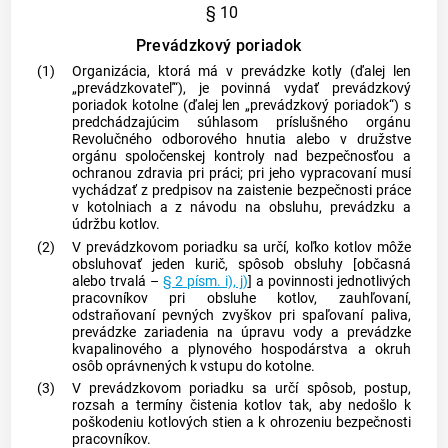
§ 10
Prevádzkový poriadok
(1)
Organizácia, ktorá má v prevádzke kotly (ďalej len
„prevádzkovateľ“), je povinná vydať prevádzkový
poriadok kotolne (ďalej len „prevádzkový poriadok“) s
predchádzajúcim súhlasom príslušného orgánu
Revolučného odborového hnutia alebo v družstve
orgánu spoločenskej kontroly nad bezpečnosťou a
ochranou zdravia pri práci; pri jeho vypracovaní musí
vychádzať z predpisov na zaistenie bezpečnosti práce
v kotolniach a z návodu na obsluhu, prevádzku a
údržbu kotlov.
(2)
V prevádzkovom poriadku sa určí, koľko kotlov môže
obsluhovať jeden kurič, spôsob obsluhy [občasná
alebo trvalá –
§ 2 písm. i), j)
] a povinnosti jednotlivých
pracovníkov pri obsluhe kotlov, zauhľovaní,
odstraňovaní pevných zvyškov pri spaľovaní paliva,
prevádzke zariadenia na úpravu vody a prevádzke
kvapalinového a plynového hospodárstva a okruh
osôb oprávnených k vstupu do kotolne.
(3)
V prevádzkovom poriadku sa určí spôsob, postup,
rozsah a termíny čistenia kotlov tak, aby nedošlo k
poškodeniu kotlových stien a k ohrozeniu bezpečnosti
pracovníkov.