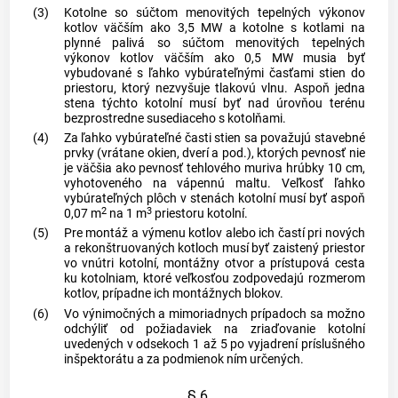
(3)
Kotolne so súčtom menovitých tepelných výkonov
kotlov väčším ako 3,5 MW a kotolne s kotlami na
plynné palivá so súčtom menovitých tepelných
výkonov kotlov väčším ako 0,5 MW musia byť
vybudované s ľahko vybúrateľnými časťami stien do
priestoru, ktorý nezvyšuje tlakovú vlnu. Aspoň jedna
stena týchto kotolní musí byť nad úrovňou terénu
bezprostredne susediaceho s kotolňami.
(4)
Za ľahko vybúrateľné časti stien sa považujú stavebné
prvky (vrátane okien, dverí a pod.), ktorých pevnosť nie
je väčšia ako pevnosť tehlového muriva hrúbky 10 cm,
vyhotoveného na vápennú maltu. Veľkosť ľahko
vybúrateľných plôch v stenách kotolní musí byť aspoň
2
3
0,07 m
na 1 m
priestoru kotolní.
(5)
Pre montáž a výmenu kotlov alebo ich častí pri nových
a rekonštruovaných kotloch musí byť zaistený priestor
vo vnútri kotolní, montážny otvor a prístupová cesta
ku kotolniam, ktoré veľkosťou zodpovedajú rozmerom
kotlov, prípadne ich montážnych blokov.
(6)
Vo výnimočných a mimoriadnych prípadoch sa možno
odchýliť od požiadaviek na zriaďovanie kotolní
uvedených v odsekoch 1 až 5 po vyjadrení príslušného
inšpektorátu a za podmienok ním určených.
§ 6