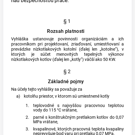
nad bezpečnosťou práce:
§ 1
Rozsah platnosti
Vyhláška ustanovuje povinnosti organizáciám a ich
pracovníkom pri projektovaní, zriaďovaní, umiestňovaní a
prevádzke nízkotlakových kotolní (ďalej len „kotolne“), v
ktorých je súčet menovitých tepelných výkonov
nízkotlakových kotlov (ďalej len „kotly“) väčší ako 50 KW.
§ 2
Základné pojmy
Na účely tejto vyhlášky sa považuje za
a)
kotolňu priestor, v ktorom sú umiestnené kotly
1.
teplovodné s najvyššou pracovnou teplotou
vody do 115 °C vrátane,
2.
parné s konštrukčným pretlakom kotlov do 0,07
MPa vrátane,
3.
kvapalinové, ktorých pracovná teplota kvapaliny
neprevyšuje bod varu pri pretlaku 0,07 MPa.