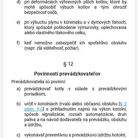
d)
pri deformáciách výhrevných plôch kotlov, ktoré by
mohli spôsobiť výbuch kotlov a tým ohroziť
bezpečnosť osôb,
e)
pri výbuchu plynu v kúrenisku a v dymových ťahoch,
ktorý spôsobil poškodenie výmurovky, oplechovania
alebo vlastného tlakového celku,
f)
keď nemožno zabezpečiť ich spoľahlivú obsluhu
(napr. zlá viditeľnosť, požiar).
§ 12
Povinnosti prevádzkovateľov
Prevádzkovatelia sú povinní:
a)
prevádzkovať kotly v súlade s prevádzkovým
poriadkom,
b)
určiť v kotolniach trvalú alebo občasnú obsluhu [
§ 2
písm. i),j)
] s prihliadnutím najmú na výkon kotolní,
spôsob signalizácie, rozsah automatizácie, druh
paliva a na návod dodávateľa na prevádzku, obsluhu
a údržbu,
c)
vykonávať preventívnu a prevádzkovú údržbu kotolní,