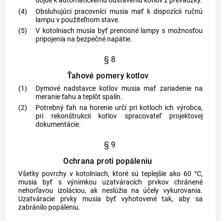
dôjde k automatickému odstaveniu kotlov z prevádzky.
(4)
Obsluhujúci pracovníci musia mať k dispozícii ručnú
lampu v použiteľnom stave.
(5)
V kotolniach musia byť prenosné lampy s možnosťou
pripojenia na bezpečné napätie.
§ 8
Ťahové pomery kotlov
(1)
Dymové nadstavce kotlov musia mať zariadenie na
meranie ťahu a teplôt spalín.
(2)
Potrebný ťah na horenie určí pri kotloch ich výrobca,
pri rekonštrukcii kotlov spracovateľ projektovej
dokumentácie.
§ 9
Ochrana proti popáleniu
Všetky povrchy v kotolniach, ktoré sú teplejšie ako 60 °C,
musia byť s výnimkou uzatváracích prvkov chránené
nehorľavou izoláciou, ak neslúžia na účely vykurovania.
Uzatváracie prvky musia byť vyhotovené tak, aby sa
zabránilo popáleniu.