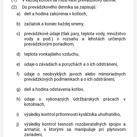
(1)
V každej kotolni sa musí viesť prevádzkový denník.
(2)
Do prevádzkového denníka sa zapisujú:
a)
deň a hodina zakúrenia v kotloch,
b)
začiatok a koniec každej smeny,
c)
prevádzkové údaje (tlak pary, teplota vody, množstvo
vody a pod.) v rozsahu a lehotách určených
prevádzkovým poriadkom,
d)
teplota vonkajšieho vzduchu,
e)
údaje o závadách a poruchách a o ich odstránení,
f)
údaje o neobvyklých javoch alebo mimoriadnych
prevádzkových podmienkach a o ich odstránení,
g)
deň a hodina odstavenia kotlov,
h)
údaje o vykonaných údržbárskych prácach v
kotolniach,
i)
výsledky kontrol prítomnosti kysličníka uhoľnatého,
j)
výsledky kontrol tesnosti rozoberateľných spojov a
armatúr, s ktorými sa manipuluje pri plynovom
zariadení,