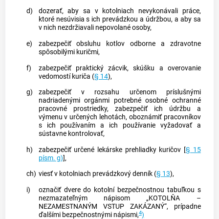
d)
dozerať, aby sa v kotolniach nevykonávali práce,
ktoré nesúvisia s ich prevádzkou a údržbou, a aby sa
v nich nezdržiavali nepovolané osoby,
e)
zabezpečiť obsluhu kotlov odborne a zdravotne
spôsobilými kuričmi,
f)
zabezpečiť praktický zácvik, skúšku a overovanie
vedomostí kuriča (
§ 14
),
g)
zabezpečiť v rozsahu určenom príslušnými
nadriadenými orgánmi potrebné osobné ochranné
pracovné prostriedky, zabezpečiť ich údržbu a
výmenu v určených lehotách, oboznámiť pracovníkov
s ich používaním a ich používanie vyžadovať a
sústavne kontrolovať,
h)
zabezpečiť určené lekárske prehliadky kuričov [
§ 15
písm. g)
],
ch)
viesť v kotolniach prevádzkový denník (
§ 13
),
i)
označiť dvere do kotolní bezpečnostnou tabuľkou s
nezmazateľným nápisom „KOTOLŇA –
NEZAMESTNANÝM VSTUP ZAKÁZANÝ“, prípadne
4
ďalšími bezpečnostnými nápismi,
)