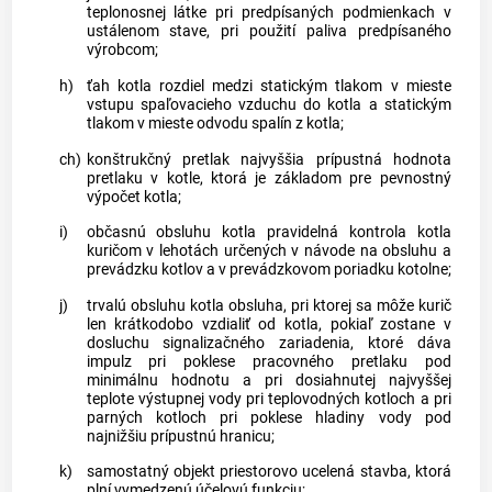
teplonosnej látke pri predpísaných podmienkach v
ustálenom stave, pri použití paliva predpísaného
výrobcom;
h)
ťah kotla rozdiel medzi statickým tlakom v mieste
vstupu spaľovacieho vzduchu do kotla a statickým
tlakom v mieste odvodu spalín z kotla;
ch)
konštrukčný pretlak najvyššia prípustná hodnota
pretlaku v kotle, ktorá je základom pre pevnostný
výpočet kotla;
i)
občasnú obsluhu kotla pravidelná kontrola kotla
kuričom v lehotách určených v návode na obsluhu a
prevádzku kotlov a v prevádzkovom poriadku kotolne;
j)
trvalú obsluhu kotla obsluha, pri ktorej sa môže kurič
len krátkodobo vzdialiť od kotla, pokiaľ zostane v
dosluchu signalizačného zariadenia, ktoré dáva
impulz pri poklese pracovného pretlaku pod
minimálnu hodnotu a pri dosiahnutej najvyššej
teplote výstupnej vody pri teplovodných kotloch a pri
parných kotloch pri poklese hladiny vody pod
najnižšiu prípustnú hranicu;
k)
samostatný objekt priestorovo ucelená stavba, ktorá
plní vymedzenú účelovú funkciu;