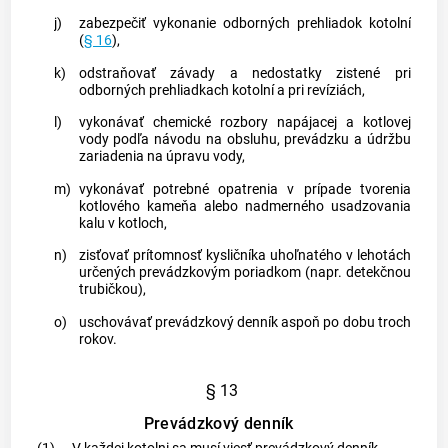
j)
zabezpečiť vykonanie odborných prehliadok kotolní
(
§ 16
),
k)
odstraňovať závady a nedostatky zistené pri
odborných prehliadkach kotolní a pri revíziách,
l)
vykonávať chemické rozbory napájacej a kotlovej
vody podľa návodu na obsluhu, prevádzku a údržbu
zariadenia na úpravu vody,
m)
vykonávať potrebné opatrenia v prípade tvorenia
kotlového kameňa alebo nadmerného usadzovania
kalu v kotloch,
n)
zisťovať prítomnosť kysličníka uhoľnatého v lehotách
určených prevádzkovým poriadkom (napr. detekčnou
trubičkou),
o)
uschovávať prevádzkový denník aspoň po dobu troch
rokov.
§ 13
Prevádzkový denník