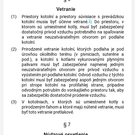
Vetranie
(1)
Priestory kotolní a priestory súvisiace s prevádzkou
2
kotolní musia byť účinne vetrané.
)
Do priestoru, v
ktorom sú umiestnené kotly, musí byť zabezpečený
dostatočný prívod vzduchu potrebného na spaľovanie
a vetranie neuzatvárateľným otvorom pri podlahe
kotolní.
(2)
Prirodzené vetranie kotolní, ktorých podlaha je pod
úrovňou okolitého terénu (v pivniciach, suteréne a
pod.), a kotolní s kotlami vykurovanými plynnými
palivami musí byť zabezpečené najmenej jedným
neuzatvárateľným otvorom pre prívod vzduchu s
vyústením pri podlahe kotolní. Odvod vzduchu z týchto
kotolní musí byť zabezpečený aspoň jedným otvorom
pri strope kotolní na protiľahlej strane, prípadne
odvodným potrubím do vonkajšieho priestoru tak, aby
sa zabezpečilo dostatočné prúdenie vzduchu.
(3)
V kotolniach, v ktorých sú umiestnené kotly s
prirodzeným ťahom a ktoré majú nútené vetranie, musí
byť toto vetranie pretlakové.
§ 7
Núdzové osvetlenie