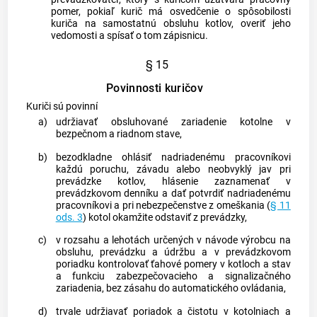
pomer, pokiaľ kurič má osvedčenie o spôsobilosti
kuriča na samostatnú obsluhu kotlov, overiť jeho
vedomosti a spísať o tom zápisnicu.
§ 15
Povinnosti kuričov
Kuriči sú povinní
a)
udržiavať obsluhované zariadenie kotolne v
bezpečnom a riadnom stave,
b)
bezodkladne ohlásiť nadriadenému pracovníkovi
každú poruchu, závadu alebo neobvyklý jav pri
prevádzke kotlov, hlásenie zaznamenať v
prevádzkovom denníku a dať potvrdiť nadriadenému
pracovníkovi a pri nebezpečenstve z omeškania (
§ 11
ods. 3
) kotol okamžite odstaviť z prevádzky,
c)
v rozsahu a lehotách určených v návode výrobcu na
obsluhu, prevádzku a údržbu a v prevádzkovom
poriadku kontrolovať ťahové pomery v kotloch a stav
a funkciu zabezpečovacieho a signalizačného
zariadenia, bez zásahu do automatického ovládania,
d)
trvale udržiavať poriadok a čistotu v kotolniach a