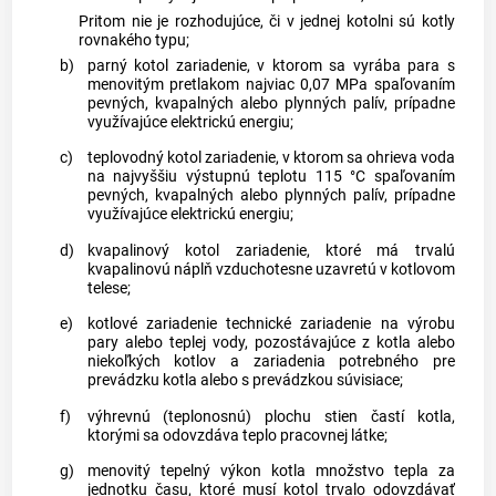
Pritom nie je rozhodujúce, či v jednej kotolni sú kotly
rovnakého typu;
b)
parný kotol zariadenie, v ktorom sa vyrába para s
menovitým pretlakom najviac 0,07 MPa spaľovaním
pevných, kvapalných alebo plynných palív, prípadne
využívajúce elektrickú energiu;
c)
teplovodný kotol zariadenie, v ktorom sa ohrieva voda
na najvyššiu výstupnú teplotu 115 °C spaľovaním
pevných, kvapalných alebo plynných palív, prípadne
využívajúce elektrickú energiu;
d)
kvapalinový kotol zariadenie, ktoré má trvalú
kvapalinovú náplň vzduchotesne uzavretú v kotlovom
telese;
e)
kotlové zariadenie technické zariadenie na výrobu
pary alebo teplej vody, pozostávajúce z kotla alebo
niekoľkých kotlov a zariadenia potrebného pre
prevádzku kotla alebo s prevádzkou súvisiace;
f)
výhrevnú (teplonosnú) plochu stien častí kotla,
ktorými sa odovzdáva teplo pracovnej látke;
g)
menovitý tepelný výkon kotla množstvo tepla za
jednotku času, ktoré musí kotol trvalo odovzdávať