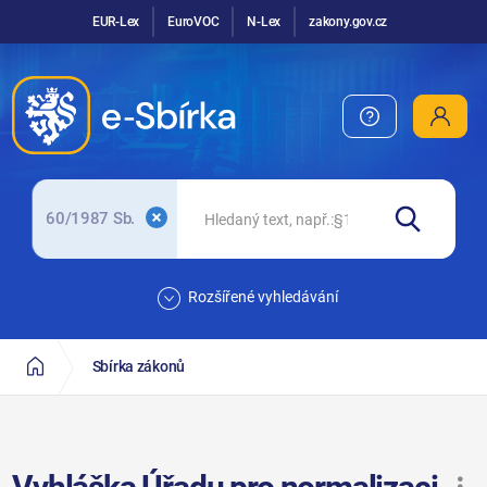
EUR-Lex
EuroVOC
N-Lex
zakony.gov.cz
60/1987 Sb.
Rozšířené vyhledávání
Sbírka zákonů