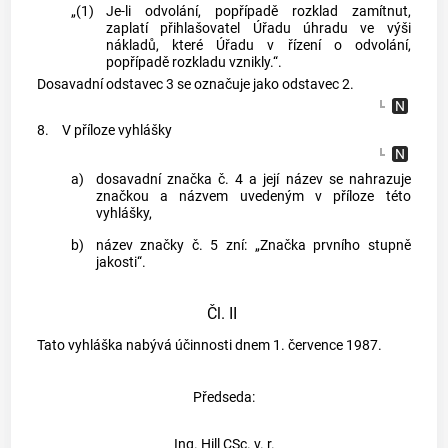
„(1)
Je-li odvolání, popřípadě rozklad zamítnut,
zaplatí přihlašovatel Úřadu úhradu ve výši
nákladů, které Úřadu v řízení o odvolání,
popřípadě rozkladu vznikly.“.
Dosavadní odstavec 3 se označuje jako odstavec 2.
8.
V příloze vyhlášky
a)
dosavadní značka č. 4 a její název se nahrazuje
značkou a názvem uvedeným v příloze této
vyhlášky,
b)
název značky č. 5 zní: „Značka prvního stupně
jakosti“.
Čl. II
Tato vyhláška nabývá účinnosti dnem 1. července 1987.
Předseda:
Ing. Hill CSc. v. r.