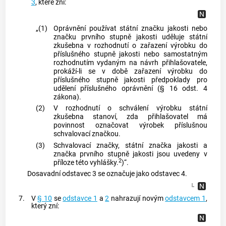
3
, které zní:
„(1)
Oprávnění používat státní značku jakosti nebo
značku prvního stupně jakosti uděluje státní
zkušebna v rozhodnutí o zařazení výrobku do
příslušného stupně jakosti nebo samostatným
rozhodnutím vydaným na návrh přihlašovatele,
prokáží-li se v době zařazení výrobku do
příslušného stupně jakosti předpoklady pro
udělení příslušného oprávnění (§ 16 odst. 4
zákona).
(2)
V rozhodnutí o schválení výrobku státní
zkušebna stanoví, zda přihlašovatel má
povinnost označovat výrobek příslušnou
schvalovací značkou.
(3)
Schvalovací značky, státní značka jakosti a
značka prvního stupně jakosti jsou uvedeny v
2
příloze této vyhlášky.
)“.
Dosavadní odstavec 3 se označuje jako odstavec 4.
7.
V
§ 10
se
odstavce 1
a
2
nahrazují novým
odstavcem 1
,
který zní: