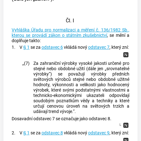
Čl. I
Vyhláška Úřadu pro normalizaci a měření č. 136/1982 Sb.,
kterou se provádí zákon o státním zkušebnictví
, se mění a
doplňuje takto:
1.
V
§ 1
se za
odstavec 6
vkládá nový
odstavec 7
, který zní:
„(7)
Za zahraniční výrobky vysoké jakosti určené pro
stejné nebo obdobné užití (dále jen „srovnatelné
výrobky“) se považují výrobky předních
světových výrobců stejné nebo obdobné užitné
hodnoty, výkonnosti a velikosti jako hodnocený
výrobek, které svými podstatnými vlastnostmi a
technicko-ekonomickými ukazateli odpovídají
soudobým poznatkům vědy a techniky a které
určují cenovou úroveň na světových trzích a
udávají trend vývoje.“.
Dosavadní odstavec 7 se označuje jako odstavec 8.
2.
V
§ 1
se za
odstavec 8
vkládá nový
odstavec 9
, který zní: