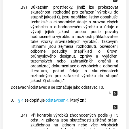
„(9)
Důkazními prostředky, jimiž lze prokazovat
skutečnosti rozhodné pro zařazení výrobku do
stupně jakosti Q, jsou například listiny obsahující
technické a ekonomické údaje o srovnatelných
výrobcích a o hodnoceném výrobku a údaje o
vývoji jejich jakosti anebo podle povahy
hodnoceného výrobku a možností přihlašovatele
také vzorky srovnatelných výrobků. Takovými
listinami jsou zejména rozhodnutí, osvědčení,
odborné posudky (například o úrovni
průmyslového designu), zprávy a vyjádření
tuzemských nebo zahraničních orgánů a
organizací, dokumentace o výrobcích a odborná
literatura, pokud údaje o skutečnostech
rozhodných pro zařazení výrobku do stupně
jakosti Q obsahují.“.
Dosavadní odstavec 8 se označuje jako odstavec 10.
3.
§ 4
se doplňuje
odstavcem 4
, který zní:
„(4)
Při kontrole výrobků zhodnocených podle § 15
odst. 4 zákona jsou skutečnosti zjištěné státní
zkušebnou na jednom nebo více výrobcích