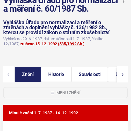
Vyhláška Úřadu pro normalizaci
a měření č. 60/1987 Sb.
Vyhláška Úřadu pro normalizaci a měření o
změnách a doplnění vyhlášky č. 136/1982 Sb.,
kterou se provádí zákon o státním zkušebnictví
Vyhlášeno 29. 6. 1987
, datum účinnosti 1. 7. 1987
, částka
12/1987
,
zrušeno 15. 12. 1992
(
585/1992 Sb.
)
Znění
Historie
Souvislosti
Další i
MENU ZNĚNÍ
Minulé znění
1. 7. 1987 - 14. 12. 1992