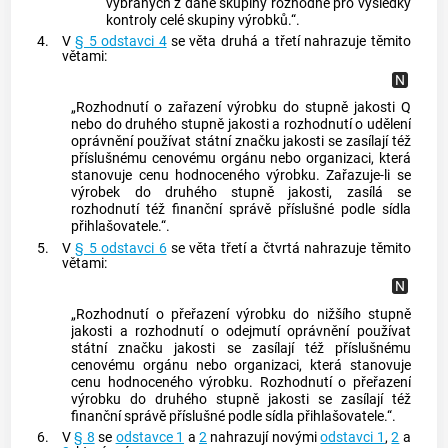
vybraných z dané skupiny rozhodné pro výsledky
kontroly celé skupiny výrobků.“.
4.
V
§ 5 odstavci 4
se věta druhá a třetí nahrazuje těmito
větami:
„Rozhodnutí o zařazení výrobku do stupně jakosti Q
nebo do druhého stupně jakosti a rozhodnutí o udělení
oprávnění používat státní značku jakosti se zasílají též
příslušnému cenovému orgánu nebo organizaci, která
stanovuje cenu hodnoceného výrobku. Zařazuje-li se
výrobek do druhého stupně jakosti, zasílá se
rozhodnutí též finanční správě příslušné podle sídla
přihlašovatele.“.
5.
V
§ 5 odstavci 6
se věta třetí a čtvrtá nahrazuje těmito
větami:
„Rozhodnutí o přeřazení výrobku do nižšího stupně
jakosti a rozhodnutí o odejmutí oprávnění používat
státní značku jakosti se zasílají též příslušnému
cenovému orgánu nebo organizaci, která stanovuje
cenu hodnoceného výrobku. Rozhodnutí o přeřazení
výrobku do druhého stupně jakosti se zasílají též
finanční správě příslušné podle sídla přihlašovatele.“.
6.
V
§ 8
se
odstavce 1
a
2
nahrazují novými
odstavci 1
,
2
a