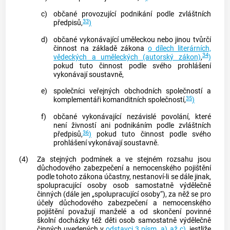
c)
občané provozující podnikání podle zvláštních
33
předpisů,
)
d)
občané vykonávající uměleckou nebo jinou tvůrčí
činnost na základě zákona
o dílech literárních,
34
vědeckých a uměleckých (autorský zákon)
,
)
pokud tuto činnost podle svého prohlášení
vykonávají soustavně,
e)
společníci veřejných obchodních společností a
35
komplementáři komanditních společností,
)
f)
občané vykonávající nezávislé povolání, které
není
živností
ani podnikáním podle zvláštních
36
předpisů,
)
pokud tuto činnost podle svého
prohlášení vykonávají soustavně.
(4)
Za stejných podmínek a ve stejném rozsahu jsou
důchodového zabezpečení a nemocenského pojištění
podle tohoto zákona účastny, nestanoví-li se dále jinak,
spolupracující osoby osob samostatně výdělečně
činných (dále jen „spolupracující osoby“), za něž se pro
účely důchodového zabezpečení a nemocenského
pojištění považují manželé a od skončení povinné
školní docházky též děti osob samostatně výdělečně
činných uvedených v
odstavci 3 písm. a) až c)
, jestliže