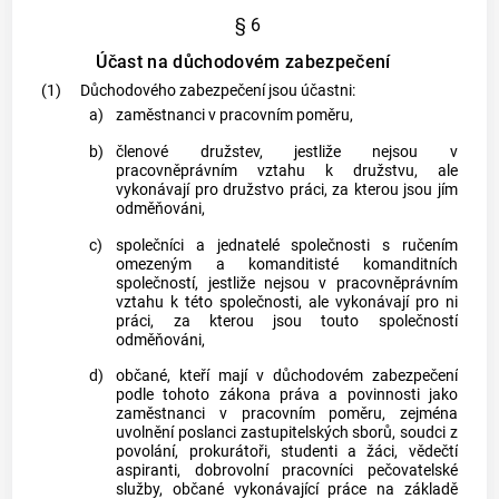
§ 6
Účast na důchodovém zabezpečení
(1)
Důchodového zabezpečení jsou účastni:
a)
zaměstnanci v pracovním poměru,
b)
členové družstev, jestliže nejsou v
pracovněprávním vztahu k družstvu, ale
vykonávají pro družstvo práci, za kterou jsou jím
odměňováni,
c)
společníci a jednatelé společnosti s ručením
omezeným a komanditisté komanditních
společností, jestliže nejsou v pracovněprávním
vztahu k této společnosti, ale vykonávají pro ni
práci, za kterou jsou touto společností
odměňováni,
d)
občané, kteří mají v důchodovém zabezpečení
podle tohoto zákona práva a povinnosti jako
zaměstnanci v pracovním poměru, zejména
uvolnění poslanci zastupitelských sborů, soudci z
povolání, prokurátoři, studenti a žáci, vědečtí
aspiranti, dobrovolní pracovníci pečovatelské
služby, občané vykonávající práce na základě