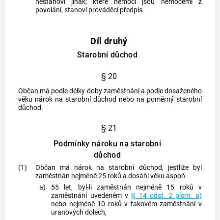
nestanoví jinak; které nemoci jsou nemocemi z
povolání, stanoví prováděcí předpis.
Díl druhý
Starobní důchod
§ 20
Občan má podle délky doby zaměstnání a podle dosaženého
věku nárok na starobní důchod nebo na poměrný starobní
důchod.
§ 21
Podmínky nároku na starobní
důchod
(1)
Občan má nárok na starobní důchod, jestliže byl
zaměstnán nejméně 25 roků a dosáhl věku aspoň
a)
55 let, byl-li zaměstnán nejméně 15 roků v
zaměstnání uvedeném v
§ 14 odst. 2 písm. a)
nebo nejméně 10 roků v takovém zaměstnání v
uranových dolech,