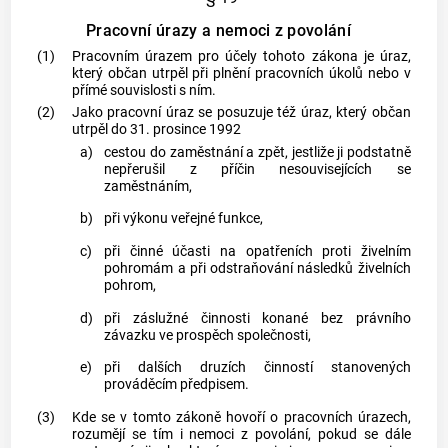
Pracovní úrazy a nemoci z povolání
(1)
Pracovním úrazem pro účely tohoto zákona je úraz,
který občan utrpěl při plnění pracovních úkolů nebo v
přímé souvislosti s ním.
(2)
Jako pracovní úraz se posuzuje též úraz, který občan
utrpěl do 31. prosince 1992
a)
cestou do
zaměstnání
a zpět, jestliže ji podstatně
nepřerušil z příčin nesouvisejících se
zaměstnáním
,
b)
při výkonu veřejné funkce,
c)
při činné účasti na opatřeních proti živelním
pohromám a při odstraňování následků živelních
pohrom,
d)
při záslužné činnosti konané bez právního
závazku ve prospěch společnosti,
e)
při dalších druzích činností stanovených
prováděcím předpisem.
(3)
Kde se v tomto zákoně hovoří o pracovních úrazech,
rozumějí se tím i nemoci z povolání, pokud se dále