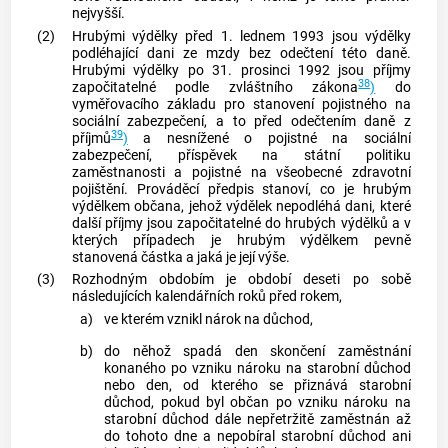
nejvyšší.
(2)
Hrubými výdělky před 1. lednem 1993 jsou výdělky
podléhající dani ze mzdy bez odečtení této daně.
Hrubými výdělky po 31. prosinci 1992 jsou příjmy
38
započitatelné podle zvláštního zákona
)
do
vyměřovacího základu pro stanovení pojistného na
sociální zabezpečení, a to před odečtením daně z
39
příjmů
)
a nesnížené o pojistné na sociální
zabezpečení, příspěvek na státní politiku
zaměstnanosti a pojistné na všeobecné zdravotní
pojištění. Prováděcí předpis stanoví, co je hrubým
výdělkem občana, jehož výdělek nepodléhá dani, které
další příjmy jsou započitatelné do hrubých výdělků a v
kterých případech je hrubým výdělkem pevně
stanovená částka a jaká je její výše.
(3)
Rozhodným obdobím
je období deseti po sobě
následujících kalendářních roků před rokem,
a)
ve kterém vznikl nárok na důchod,
b)
do něhož spadá den skončení zaměstnání
konaného po vzniku nároku na starobní důchod
nebo den, od kterého se přiznává starobní
důchod, pokud byl občan po vzniku nároku na
starobní důchod dále nepřetržitě zaměstnán až
do tohoto dne a nepobíral starobní důchod ani