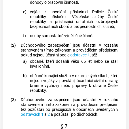
dohody o pracovní činnosti,
e)
vojáci z povolání, příslušníci
Policie
České
republiky, příslušníci Vězeňské služby České
republiky a příslušníci ostatních ozbrojených
bezpečnostních sborů a bezpečnostních služeb,
f)
osoby samostatně výdělečně činné.
(2)
Důchodového zabezpečení jsou účastni v rozsahu
stanoveném tímto zákonem a prováděcím předpisem,
pokud nejsou účastni podle
odstavce 1
, též
a)
občané, kteří dosáhli věku 65 let nebo se stali
invalidními,
b)
občané konající službu v ozbrojených silách, kteří
nejsou vojáky z povolání, účastníci civilní obrany,
branné výchovy nebo přípravy k obraně České
republiky.
(3)
Důchodového zabezpečení jsou účastni v rozsahu
stanoveném tímto zákonem a prováděcím předpisem
též pozůstalí po pracujících a občanech uvedených v
odstavcích 1
a
2
a pozůstalí po důchodcích.
§ 7