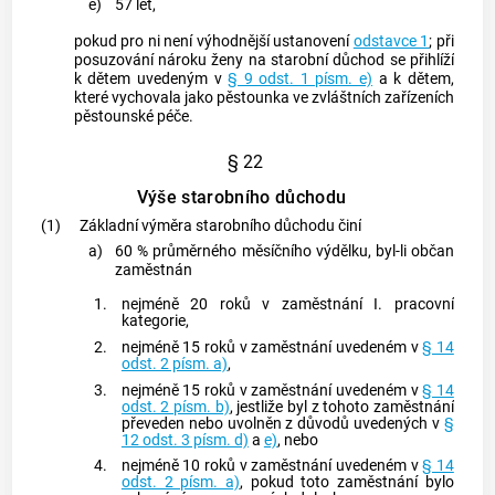
e)
57 let,
pokud pro ni není výhodnější ustanovení
odstavce 1
; při
posuzování nároku ženy na starobní důchod se přihlíží
k dětem uvedeným v
§ 9 odst. 1 písm. e)
a k dětem,
které vychovala jako pěstounka ve zvláštních zařízeních
pěstounské péče.
§ 22
Výše starobního důchodu
(1)
Základní výměra starobního důchodu činí
a)
60 % průměrného měsíčního výdělku, byl-li občan
zaměstnán
1.
nejméně 20 roků v zaměstnání I. pracovní
kategorie,
2.
nejméně 15 roků v zaměstnání uvedeném v
§ 14
odst. 2 písm. a)
,
3.
nejméně 15 roků v zaměstnání uvedeném v
§ 14
odst. 2 písm. b)
, jestliže byl z tohoto zaměstnání
převeden nebo uvolněn z důvodů uvedených v
§
12 odst. 3 písm. d)
a
e)
, nebo
4.
nejméně 10 roků v zaměstnání uvedeném v
§ 14
odst. 2 písm. a)
, pokud toto zaměstnání bylo