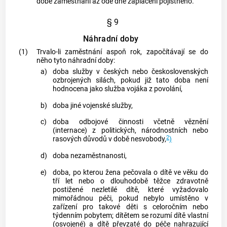
době
zaměstnání
až ode dne zaplacení pojistného.
§ 9
Náhradní doby
(1)
Trvalo-li zaměstnání aspoň rok, započítávají se do
něho tyto náhradní doby:
a)
doba služby v českých nebo československých
ozbrojených silách, pokud již tato doba není
hodnocena jako služba vojáka z povolání,
b)
doba jiné vojenské služby,
c)
doba odbojové činnosti včetně věznění
(internace) z politických, národnostních nebo
2
rasových důvodů v době nesvobody,
)
d)
doba nezaměstnanosti,
e)
doba, po kterou žena pečovala o dítě ve věku do
tří let nebo o dlouhodobě těžce zdravotně
postižené nezletilé dítě, které vyžadovalo
mimořádnou péči, pokud nebylo umístěno v
zařízení pro takové děti s celoročním nebo
týdenním pobytem; dítětem se rozumí dítě vlastní
(osvojené) a dítě převzaté do péče nahrazující