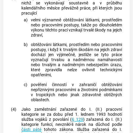
nichž se vykonávají soustavně a v průběhu
kalendářního měsíce převážně práce, při kterých jsou
pracující
a)
velmi významně obtěžováni látkami, prostředím
nebo pracovními postupy, takže po dlouholetém
výkonu těchto prací vznikají trvalé škody na jejich
zdraví,
b)
obtěžováni látkami, prostředím nebo pracovními
postupy, i když k trvalým škodám na jejich zdraví
dochází jen výjimečně, jestliže se tyto práce
vyznačují trvalou a nadměrnou namáhavostí
nebo trvalým a nadměrným nebezpečím úrazu,
které zpravidla nelze ovlivnit technickými
opatřeními,
c)
pověření činností v zahraničí obtěžováni
nepříznivými pracovními a životními podmínkami
v tropických nebo jinak zdravotně obtížných
oblastech.
(4)
Jako
zaměstnání
zařazené do I. (II.) pracovní
kategorie se za dobu před 1. lednem 1993 hodnotí
služba vojáků z povolání (
§ 129
) zařazená do I. (II.)
kategorie funkcí, nevznikl-li nárok na důchod podle
části páté
tohoto zákona. Služba zařazená do I.