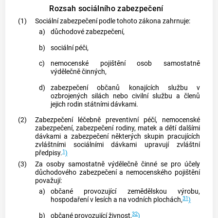
Rozsah sociálního zabezpečení
(1)
Sociální zabezpečení podle tohoto zákona zahrnuje:
a)
důchodové zabezpečení,
b)
sociální péči,
c)
nemocenské pojištění osob samostatně
výdělečně činných,
d)
zabezpečení občanů konajících službu v
ozbrojených silách nebo civilní službu a členů
jejich rodin státními dávkami.
(2)
Zabezpečení léčebně preventivní péčí, nemocenské
zabezpečení, zabezpečení rodiny, matek a dětí dalšími
dávkami a zabezpečení některých skupin pracujících
zvláštními sociálními dávkami upravují zvláštní
1
předpisy.
)
(3)
Za osoby samostatně výdělečně činné se pro účely
důchodového zabezpečení a nemocenského pojištění
považují:
a)
občané provozující zemědělskou výrobu,
31
hospodaření v lesích a na vodních plochách,
)
32
b)
občané provozující
živnost
,
)