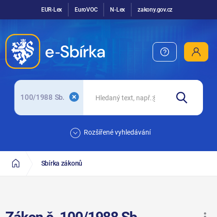
EUR-Lex
EuroVOC
N-Lex
zakony.gov.cz
100/1988 Sb.
Rozšířené vyhledávání
Sbírka zákonů