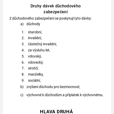
Druhy dávek důchodového
zabezpečení
Z důchodového zabezpečení se poskytují tyto dávky:
a)
důchody
1.
starobní,
2.
invalidní,
3.
částečný invalidní,
4.
za výsluhu let,
5.
vdovský,
6.
vdovecký,
7.
sirotčí,
8.
manželky,
9.
sociální,
b)
zvýšení důchodu pro bezmocnost;
c)
výchovné k důchodům a příplatek k výchovnému.
HLAVA DRUHÁ