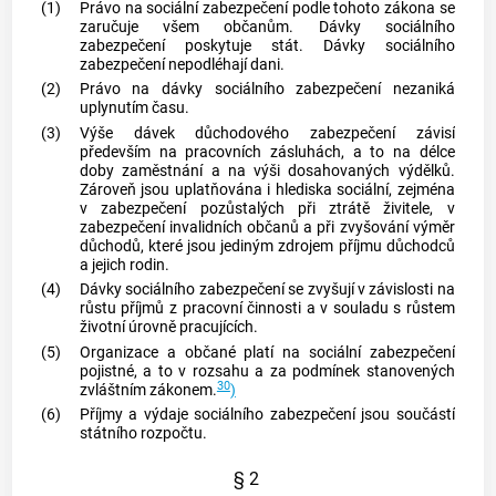
(1)
Právo na sociální zabezpečení podle tohoto zákona se
zaručuje všem občanům. Dávky sociálního
zabezpečení poskytuje stát. Dávky sociálního
zabezpečení nepodléhají dani.
(2)
Právo na dávky sociálního zabezpečení nezaniká
uplynutím času.
(3)
Výše dávek důchodového zabezpečení závisí
především na pracovních zásluhách, a to na délce
doby
zaměstnání
a na výši dosahovaných výdělků.
Zároveň jsou uplatňována i hlediska sociální, zejména
v zabezpečení pozůstalých při ztrátě živitele, v
zabezpečení invalidních občanů a při zvyšování výměr
důchodů, které jsou jediným zdrojem příjmu důchodců
a jejich rodin.
(4)
Dávky sociálního zabezpečení se zvyšují v závislosti na
růstu příjmů z pracovní činnosti a v souladu s růstem
životní úrovně pracujících.
(5)
Organizace
a občané platí na sociální zabezpečení
pojistné, a to v rozsahu a za podmínek stanovených
30
zvláštním zákonem.
)
(6)
Příjmy a výdaje sociálního zabezpečení jsou součástí
státního rozpočtu.
§ 2