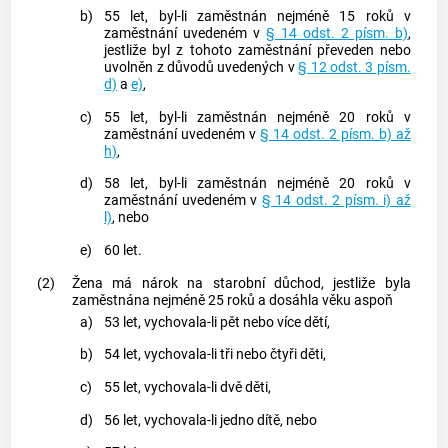
b)
55 let, byl-li zaměstnán nejméně 15 roků v
zaměstnání uvedeném v
§ 14 odst. 2 písm. b)
,
jestliže byl z tohoto zaměstnání převeden nebo
uvolněn z důvodů uvedených v
§ 12 odst. 3 písm.
d)
a
e)
,
c)
55 let, byl-li zaměstnán nejméně 20 roků v
zaměstnání uvedeném v
§ 14 odst. 2 písm. b) až
h)
,
d)
58 let, byl-li zaměstnán nejméně 20 roků v
zaměstnání uvedeném v
§ 14 odst. 2 písm. i) až
l)
, nebo
e)
60 let.
(2)
Žena má nárok na starobní důchod, jestliže byla
zaměstnána nejméně 25 roků a dosáhla věku aspoň
a)
53 let, vychovala-li pět nebo více dětí,
b)
54 let, vychovala-li tři nebo čtyři děti,
c)
55 let, vychovala-li dvě děti,
d)
56 let, vychovala-li jedno dítě, nebo