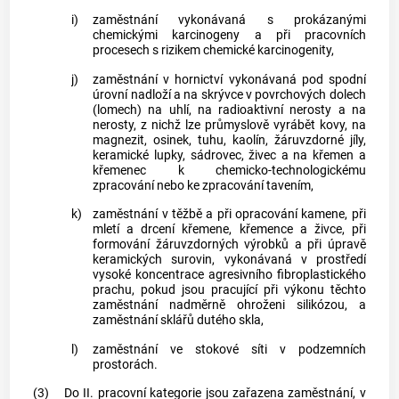
i)
zaměstnání
vykonávaná s prokázanými
chemickými karcinogeny a při pracovních
procesech s rizikem chemické karcinogenity,
j)
zaměstnání
v hornictví vykonávaná pod spodní
úrovní nadloží a na skrývce v povrchových dolech
(lomech) na uhlí, na radioaktivní nerosty a na
nerosty, z nichž lze průmyslově vyrábět kovy, na
magnezit, osinek, tuhu, kaolín, žáruvzdorné jíly,
keramické lupky, sádrovec, živec a na křemen a
křemenec k chemicko-technologickému
zpracování nebo ke zpracování tavením,
k)
zaměstnání
v těžbě a při opracování kamene, při
mletí a drcení křemene, křemence a živce, při
formování žáruvzdorných výrobků a při úpravě
keramických surovin, vykonávaná v prostředí
vysoké koncentrace agresivního fibroplastického
prachu, pokud jsou pracující při výkonu těchto
zaměstnání
nadměrně ohroženi silikózou, a
zaměstnání
sklářů dutého skla,
l)
zaměstnání
ve stokové síti v podzemních
prostorách.
(3)
Do II. pracovní kategorie jsou zařazena
zaměstnání
, v