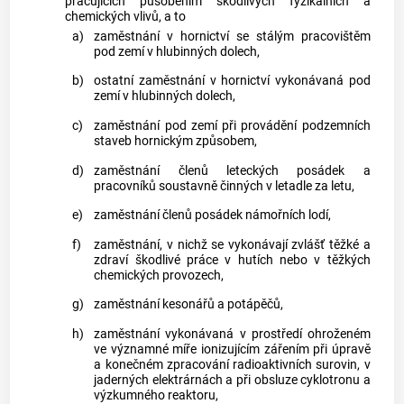
pracujících působením škodlivých fyzikálních a
chemických vlivů, a to
a)
zaměstnání
v hornictví se stálým pracovištěm
pod zemí v hlubinných dolech,
b)
ostatní
zaměstnání
v hornictví vykonávaná pod
zemí v hlubinných dolech,
c)
zaměstnání
pod zemí při provádění podzemních
staveb hornickým způsobem,
d)
zaměstnání
členů leteckých posádek a
pracovníků soustavně činných v letadle za letu,
e)
zaměstnání
členů posádek námořních lodí,
f)
zaměstnání
, v nichž se vykonávají zvlášť těžké a
zdraví škodlivé práce v hutích nebo v těžkých
chemických provozech,
g)
zaměstnání
kesonářů a potápěčů,
h)
zaměstnání
vykonávaná v prostředí ohroženém
ve významné míře ionizujícím zářením při úpravě
a konečném zpracování radioaktivních surovin, v
jaderných elektrárnách a při obsluze cyklotronu a
výzkumného reaktoru,