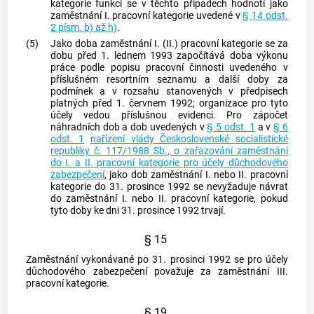
kategorie funkcí se v těchto případech hodnotí jako
zaměstnání
I. pracovní kategorie uvedené v
§ 14 odst.
2 písm. b) až h)
.
(5)
Jako doba
zaměstnání
I. (II.) pracovní kategorie se za
dobu před 1. lednem 1993 započítává doba výkonu
práce podle popisu pracovní činnosti uvedeného v
příslušném resortním seznamu a další doby za
podmínek a v rozsahu stanovených v předpisech
platných před 1. červnem 1992;
organizace
pro tyto
účely vedou příslušnou evidenci. Pro zápočet
náhradních dob a dob uvedených v
§ 5 odst. 1
a v
§ 6
odst. 1
nařízení vlády Československé socialistické
republiky č. 117/1988 Sb., o zařazování zaměstnání
do I. a II. pracovní kategorie pro účely důchodového
zabezpečení
, jako dob
zaměstnání
I. nebo II. pracovní
kategorie do 31. prosince 1992 se nevyžaduje návrat
do
zaměstnání
I. nebo II. pracovní kategorie, pokud
tyto doby ke dni 31. prosince 1992 trvají.
§ 15
Zaměstnání
vykonávané po 31. prosinci 1992 se pro účely
důchodového zabezpečení považuje za
zaměstnání
III.
pracovní kategorie.
§ 19