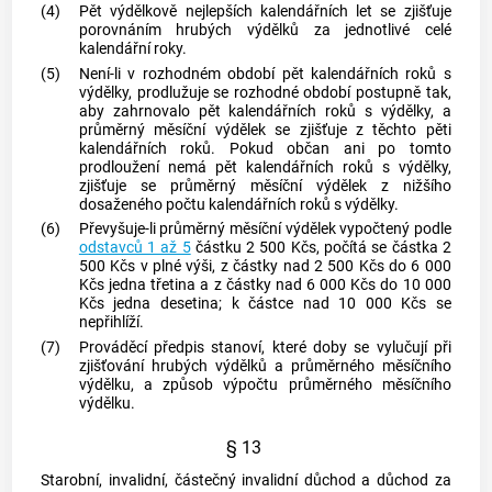
(4)
Pět výdělkově nejlepších kalendářních let se zjišťuje
porovnáním
hrubých výdělků
za jednotlivé celé
kalendářní roky.
(5)
Není-li v
rozhodném období
pět kalendářních roků s
výdělky, prodlužuje se
rozhodné období
postupně tak,
aby zahrnovalo pět kalendářních roků s výdělky, a
průměrný měsíční výdělek se zjišťuje z těchto pěti
kalendářních roků. Pokud občan ani po tomto
prodloužení nemá pět kalendářních roků s výdělky,
zjišťuje se průměrný měsíční výdělek z nižšího
dosaženého počtu kalendářních roků s výdělky.
(6)
Převyšuje-li průměrný měsíční výdělek vypočtený podle
odstavců 1 až 5
částku 2 500 Kčs, počítá se částka 2
500 Kčs v plné výši, z částky nad 2 500 Kčs do 6 000
Kčs jedna třetina a z částky nad 6 000 Kčs do 10 000
Kčs jedna desetina; k částce nad 10 000 Kčs se
nepřihlíží.
(7)
Prováděcí předpis stanoví, které doby se vylučují při
zjišťování
hrubých výdělků
a průměrného měsíčního
výdělku, a způsob výpočtu průměrného měsíčního
výdělku.
§ 13
Starobní, invalidní, částečný invalidní důchod a důchod za