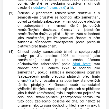
poměr, členství ve výrobním družstvu a činnosti
uvedené v
odstavci 1 písm. b)
,
d)
a
h)
.
(3)
Členství v jednotném zemědělském družstvu a v
zemědělském družstvu se hodnotí jako
zaměstnání
,
pokud zakládalo zabezpečení v nemoci podle předpisů
o zabezpečení v nemoci členů jednotných
zemědělských družstev. Členství v jednotném
zemědělském družstvu před 1. říjnem 1988 se hodnotí
jako
zaměstnání
, jestliže pracovní činnost v něm
zakládala důchodové zabezpečení podle předpisů
platných před tímto dnem.
(4)
Činnost osoby samostatně činné a spolupracující
osoby po 31. prosinci 1993 se hodnotí jako
zaměstnání
, pokud je tato osoba účastna
důchodového zabezpečení podle
části šesté
; tato
činnost před 1. lednem 1994 se hodnotí jako
zaměstnání
, pokud zakládala nemocenské pojištění
(zabezpečení) podle předpisů platných před tímto
37
dnem,
)
a to v rozsahu a za podmínek stanovených
těmito předpisy. K činnosti osob samostatně
výdělečně činných a spolupracujících osob se přihlédne
jako k době
zaměstnání
, bylo-li zaplaceno pojistné za
celou dobu trvání pojištění (zabezpečení); nebylo-li za
tuto dobu zaplaceno pojistné do dne, od něhož se
přiznává nebo zvyšuje důchod, přihlédne se k ní jako k