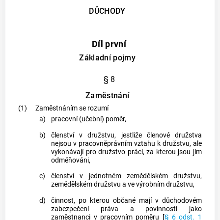
DŮCHODY
Díl první
Základní pojmy
§ 8
Zaměstnání
(1)
Zaměstnáním se rozumí
a)
pracovní (učební) poměr,
b)
členství v družstvu, jestliže členové družstva
nejsou v pracovněprávním vztahu k družstvu, ale
vykonávají pro družstvo práci, za kterou jsou jím
odměňováni,
c)
členství v jednotném zemědělském družstvu,
zemědělském družstvu a ve výrobním družstvu,
d)
činnost, po kterou občané mají v důchodovém
zabezpečení práva a povinnosti jako
zaměstnanci v pracovním poměru [
§ 6 odst. 1