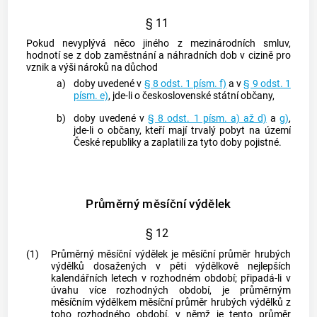
§ 11
Pokud nevyplývá něco jiného z mezinárodních smluv,
hodnotí se z dob zaměstnání a náhradních dob v cizině pro
vznik a výši nároků na důchod
a)
doby uvedené v
§ 8 odst. 1 písm. f)
a v
§ 9 odst. 1
písm. e)
, jde-li o československé státní občany,
b)
doby uvedené v
§ 8 odst. 1 písm. a) až d)
a
g)
,
jde-li o občany, kteří mají trvalý pobyt na území
České republiky a zaplatili za tyto doby pojistné.
Průměrný měsíční výdělek
§ 12
(1)
Průměrný měsíční výdělek je měsíční průměr
hrubých
výdělků
dosažených v pěti výdělkově nejlepších
kalendářních letech v
rozhodném období
; připadá-li v
úvahu více
rozhodných období
, je průměrným
měsíčním výdělkem měsíční průměr
hrubých výdělků
z
toho
rozhodného období
, v němž je tento průměr