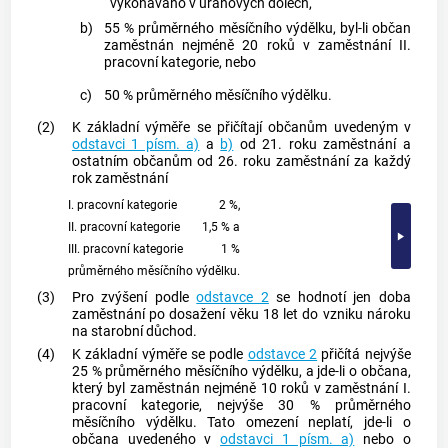
vykonáváno v uranových dolech,
b)
55 % průměrného měsíčního výdělku, byl-li občan
zaměstnán nejméně 20 roků v zaměstnání II.
pracovní kategorie, nebo
c)
50 % průměrného měsíčního výdělku.
(2)
K základní výměře se přičítají občanům uvedeným v
odstavci 1 písm. a)
a
b)
od 21. roku zaměstnání a
ostatním občanům od 26. roku zaměstnání za každý
rok zaměstnání
I. pracovní kategorie
2 %,
II. pracovní kategorie
1,5 % a
III. pracovní kategorie
1 %
průměrného měsíčního výdělku.
(3)
Pro zvýšení podle
odstavce 2
se hodnotí jen doba
zaměstnání po dosažení věku 18 let do vzniku nároku
na starobní důchod.
(4)
K základní výměře se podle
odstavce 2
přičítá nejvýše
25 % průměrného měsíčního výdělku, a jde-li o občana,
který byl zaměstnán nejméně 10 roků v zaměstnání I.
pracovní kategorie, nejvýše 30 % průměrného
měsíčního výdělku. Tato omezení neplatí, jde-li o
občana uvedeného v
odstavci 1 písm. a)
nebo o