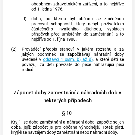
obdobném zdravotnickém zařízení, a to nejdříve
od 1. ledna 1976,
l)
doba, po kterou byl občanu se změněnou
pracovní schopností, který nebyl poživatelem
částečného invalidního důchodu, vyplácen
příspěvek před umístěním do zaměstnání, a to
nejdříve od 1. října 1988.
(2)
Prováděcí předpis stanoví, v jakém rozsahu a za
jakých podmínek se započítávají náhradní doby
uvedené v
odstavci 1 písm. b) až d)
, a které děti se
považují za děti převzaté do péče nahrazující péči
rodičů.
Zápočet doby zaměstnání a náhradních dob v
některých případech
§ 10
Kryjí-li se doba zaměstnání a náhradní doba, započte se jen
doba, jejíž zápočet je pro občana výhodnější. Totéž platí,
kryjí-li se navzájem doby zaměstnání nebo náhradní doby.