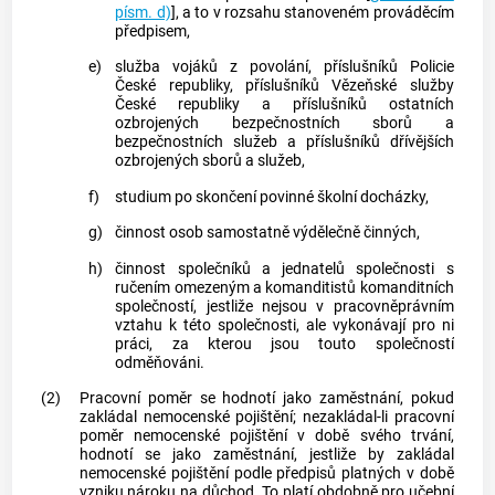
písm. d)
], a to v rozsahu stanoveném prováděcím
předpisem,
e)
služba vojáků z povolání, příslušníků
Policie
České republiky, příslušníků Vězeňské služby
České republiky a příslušníků ostatních
ozbrojených bezpečnostních sborů a
bezpečnostních služeb a příslušníků dřívějších
ozbrojených sborů a služeb,
f)
studium po skončení povinné školní docházky,
g)
činnost osob samostatně výdělečně činných,
h)
činnost společníků a jednatelů společnosti s
ručením omezeným a komanditistů komanditních
společností, jestliže nejsou v pracovněprávním
vztahu k této společnosti, ale vykonávají pro ni
práci, za kterou jsou touto společností
odměňováni.
(2)
Pracovní poměr se hodnotí jako
zaměstnání
, pokud
zakládal nemocenské pojištění; nezakládal-li pracovní
poměr nemocenské pojištění v době svého trvání,
hodnotí se jako
zaměstnání
, jestliže by zakládal
nemocenské pojištění podle předpisů platných v době
vzniku nároku na důchod. To platí obdobně pro učební