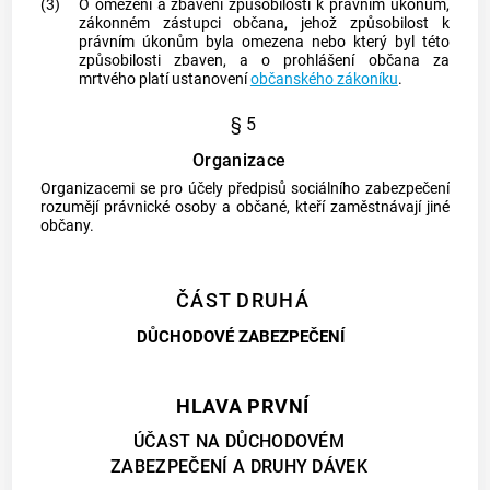
(3)
O omezení a zbavení způsobilosti k právním úkonům,
zákonném zástupci občana, jehož způsobilost k
právním úkonům byla omezena nebo který byl této
způsobilosti zbaven, a o prohlášení občana za
mrtvého platí ustanovení
občanského zákoníku
.
§ 5
Organizace
Organizacemi
se pro účely předpisů sociálního zabezpečení
rozumějí právnické osoby a občané, kteří zaměstnávají jiné
občany.
ČÁST DRUHÁ
DŮCHODOVÉ ZABEZPEČENÍ
HLAVA PRVNÍ
ÚČAST NA DŮCHODOVÉM
ZABEZPEČENÍ A DRUHY DÁVEK