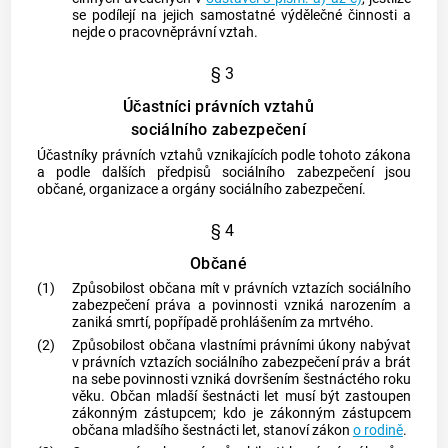
se podílejí na jejich samostatné výdělečné činnosti a
nejde o pracovněprávní vztah.
§ 3
Účastníci právních vztahů
sociálního zabezpečení
Účastníky právních vztahů vznikajících podle tohoto zákona
a podle dalších předpisů sociálního zabezpečení jsou
občané, organizace a orgány sociálního zabezpečení.
§ 4
Občané
(1)
Způsobilost občana mít v právních vztazích sociálního
zabezpečení práva a povinnosti vzniká narozením a
zaniká smrtí, popřípadě prohlášením za mrtvého.
(2)
Způsobilost občana vlastními právními úkony nabývat
v právních vztazích sociálního zabezpečení práv a brát
na sebe povinnosti vzniká dovršením šestnáctého roku
věku. Občan mladší šestnácti let musí být zastoupen
zákonným zástupcem; kdo je zákonným zástupcem
občana mladšího šestnácti let, stanoví zákon
o rodině
.