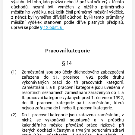
výsluhu let toho, kdo požívá nebo již požíval některý z těchto
důchodů, nesmí být vyměřen z nižšího průměrného
měsíčního výdělku, než kolik činil průměrný měsíční výdělek,
z něhož byl vyměřen dřívější důchod; byl-li tento průměrný
měsíční výdělek stanoven podle dříve platných předpisů,
upraví se podle
§ 12 odst. 6.
Pracovní kategorie
§ 14
(1)
Zaměstnání
jsou pro účely důchodového zabezpečení
zařazena do 31. prosince 1992 podle druhu
vykonávaných prací do tří pracovních kategorií.
Zaměstnání
I. a II. pracovní kategorie jsou uvedena v
resortních seznamech
zaměstnání
zařazených do I. a
II. pracovní kategorie vydaných před 1. červnem 1992;
do III. pracovní kategorie patří
zaměstnání
, která
nejsou zařazena do I. nebo II. pracovní kategorie.
(2)
Do I. pracovní kategorie jsou zařazena
zaměstnání
, v
nichž se vykonávají soustavně a v průběhu
kalendářního měsíce převážně práce rizikové, při
kterých dochází k častým a trvalým poruchám zdraví