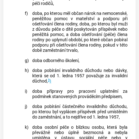
péči rodičů,
f)
doba, po kterou měl občan nárok na nemocenské,
peněžitou pomoc v mateřství a podporu při
ošetřování člena rodiny, doba, po kterou byl muži
z důvodu péče o dítě poskytován příspěvek nebo
peněžitá pomoc, a doba ošetřování (péče) člena
rodiny po uplynutí období, po které občan pobíral
podporu při ošetřování člena rodiny, pokud v této
době zaměstnání trvalo,
g)
doba odborného školení,
h)
doba pobírání invalidního důchodu nebo dávky,
která se od 1. ledna 1957 považuje za invalidní
3
důchod,
)
i)
doba přípravy pro pracovní uplatnění za
podmínek stanovených prováděcím předpisem,
j)
doba pobírání částečného invalidního důchodu,
po kterou byl vyplácen příspěvek před umístěním
do zaměstnání, a to nejdříve od 1. ledna 1957,
k)
doba osobní péče o blízkou osobu, která byla
převážně nebo úplně bezmocná a nebyla
umístěna v ústavu sociální péče nebo v