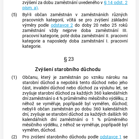
zvýšení za dobu zaměstnání uvedeného v
§ 14 odst. 2
písm. a)
.
(5)
Byl-li občan zaměstnán v zaměstnáních různých
pracovních kategorií, včítá se pro zvýšení základní
výměry podle
odstavce 2
do doby 20 nebo 25 roků
zaměstnání vždy nejprve doba zaměstnání III.
pracovní kategorie, poté doba zaměstnání II. pracovní
kategorie a naposledy doba zaměstnání I. pracovní
kategorie.
§ 23
Zvýšení starobního důchodu
(1)
Občanu, který je zaměstnán po vzniku nároku na
starobní důchod a nepobírá tento důchod nebo jeho
část, invalidní důchod nebo důchod za výsluhu let, se
zvyšuje starobní důchod za každých 360 kalendářních
dní zaměstnání o 4 % průměrného měsíčního výdělku, z
něhož se vyměřuje, popřípadě byl vyměřen, důchod;
nebyl-li občan zaměstnán po dobu 360 kalendářních
dní, zvyšuje se starobní důchod za každých dalších 90
kalendářních dní zaměstnání o 1 % průměrného
měsíčního výdělku, z něhož se vyměřuje, popřípadě byl
vyměřen, důchod.
(2)
Pro zvýšení starobního důchodu podle
odstavce 1
se