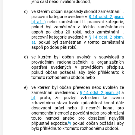
jeho část nebo invalidní důchod,
c)
ve kterém občan naposledy skončil zaměstnání I.
pracovní kategorie uvedené v
§ 14 odst. 2 písm.
b) až l)
nebo zaměstnání II. pracovní kategorie,
pokud byl zaměstnán v těchto zaměstnáních
aspoň po dobu 20 roků, nebo zaměstnání I.
pracovní kategorie uvedené v
§ 14 odst. 2 písm.
a)
, pokud byl zaměstnán v tomto zaměstnání
aspoň po dobu pěti roků,
d)
ve kterém byl občan uvolněn v souvislosti s
prováděním racionalizačních a organizačních
opatření uvedených v prováděcím předpisu,
pokud občan požádal, aby bylo přihlédnuto k
tomuto
rozhodnému období
, nebo
e)
ve kterém byl občan převeden nebo uvolněn ze
zaměstnání uvedeného v
§ 14 odst. 2 písm. a)
a
b)
proto, že pozbyl vzhledem ke svému
zdravotnímu stavu trvale způsobilost konat dále
dosavadní práci nebo ji nesměl konat pro
onemocnění nemocí z povolání nebo pro ohrožení
touto nemocí anebo pro dosažení nejvyšší
4
přípustné expozice,
)
pokud občan požádal, aby
bylo přihlédnuto k tomuto
rozhodnému období
.