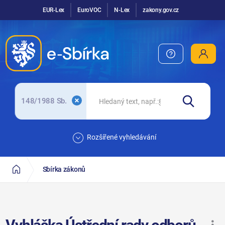
EUR-Lex
EuroVOC
N-Lex
zakony.gov.cz
148/1988 Sb.
Rozšířené vyhledávání
Sbírka zákonů