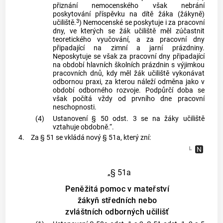
přiznání nemocenského však nebrání
poskytování příspěvku na dítě žáka (žákyně)
3
učiliště.
) Nemocenské se poskytuje i za pracovní
dny, ve kterých se žák učiliště měl zúčastnit
teoretického vyučování, a za pracovní dny
připadající na zimní a jarní prázdniny.
Neposkytuje se však za pracovní dny připadající
na období hlavních školních prázdnin s výjimkou
pracovních dnů, kdy měl žák učiliště vykonávat
odbornou praxi, za kterou náleží odměna jako v
období odborného rozvoje. Podpůrčí doba se
však počítá vždy od prvního dne pracovní
neschopnosti.
(4)
Ustanovení § 50 odst. 3 se na žáky učiliště
vztahuje obdobně.“.
4.
Za § 51 se vkládá nový § 51a, který zní:
„§ 51a
Peněžitá pomoc v mateřství
žákyň středních nebo
zvláštních odborných učilišť