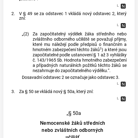
2.
V § 49 se za odstavec 1 vkládá nový odstavec 2, který
zní:
„(2)
Za započitatelný výdělek žáka středního nebo
zvláštního odborného učiliště se považují příjmy,
které mu náležejí podle předpisů o finančním a
1
hmotném zabezpečení těchto žáků
) a které jsou
započitatelné podle ustanovení § 1 až 3 vyhlášky
č. 143/1965 Sb. Hodnota hmotného zabezpečení
a případných naturálních požitků těchto žáků se
nezahrnuje do započitatelného výdělku.“.
Dosavadní odstavec 2 se označuje jako odstavec 3.
3.
Za § 50 se vkládá nový § 50a, který zní:
„§ 50a
Nemocenské žáků středních
nebo zvláštních odborných
učilišť