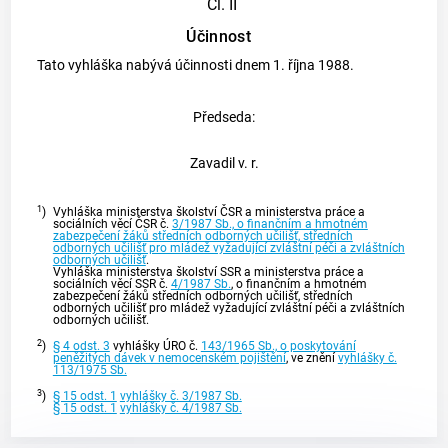
Čl. II
Účinnost
Tato vyhláška nabývá účinnosti dnem 1. října 1988.
Předseda:
Zavadil v. r.
1
)
Vyhláška ministerstva školství ČSR a ministerstva práce a
sociálních věcí ČSR č.
3/1987 Sb., o finančním a hmotném
zabezpečení žáků středních odborných učilišť, středních
odborných učilišť pro mládež vyžadující zvláštní péči a zvláštních
odborných učilišť
.
Vyhláška ministerstva školství SSR a ministerstva práce a
sociálních věcí SSR č.
4/1987 Sb.
, o finančním a hmotném
zabezpečení žáků středních odborných učilišť, středních
odborných učilišť pro mládež vyžadující zvláštní péči a zvláštních
odborných učilišť.
2
)
§ 4 odst. 3
vyhlášky ÚRO č.
143/1965 Sb., o poskytování
peněžitých dávek v nemocenském pojištění
, ve znění
vyhlášky č.
113/1975 Sb.
3
)
§ 15 odst. 1
vyhlášky č. 3/1987 Sb.
§ 15 odst. 1
vyhlášky č. 4/1987 Sb.