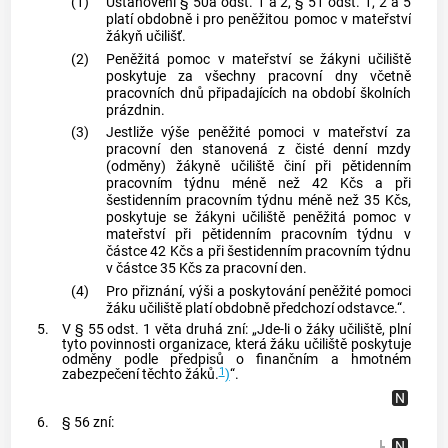
(1)
Ustanovení § 50a odst. 1 a 2, § 51 odst. 1, 2 a 5
platí obdobně i pro peněžitou pomoc v mateřství
žákyň učilišť.
(2)
Peněžitá pomoc v mateřství se žákyni učiliště
poskytuje za všechny pracovní dny včetně
pracovních dnů připadajících na období školních
prázdnin.
(3)
Jestliže výše peněžité pomoci v mateřství za
pracovní den stanovená z čisté denní mzdy
(odměny) žákyně učiliště činí při pětidenním
pracovním týdnu méně než 42 Kčs a při
šestidenním pracovním týdnu méně než 35 Kčs,
poskytuje se žákyni učiliště peněžitá pomoc v
mateřství při pětidenním pracovním týdnu v
částce 42 Kčs a při šestidenním pracovním týdnu
v částce 35 Kčs za pracovní den.
(4)
Pro přiznání, výši a poskytování peněžité pomoci
žáku učiliště platí obdobně předchozí odstavce.“.
5.
V § 55 odst. 1 věta druhá zní: „Jde-li o žáky učiliště, plní
tyto povinnosti organizace, která žáku učiliště poskytuje
odměny podle předpisů o finančním a hmotném
1
zabezpečení těchto žáků.
)
“.
6.
§ 56 zní: