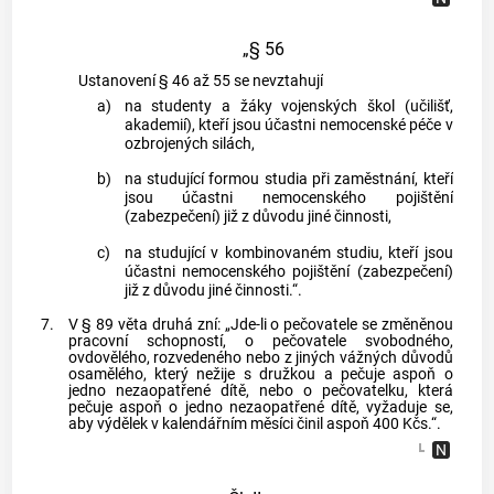
„§ 56
Ustanovení § 46 až 55 se nevztahují
a)
na studenty a žáky vojenských škol (učilišť,
akademií), kteří jsou účastni nemocenské péče v
ozbrojených silách,
b)
na studující formou studia při zaměstnání, kteří
jsou účastni nemocenského pojištění
(zabezpečení) již z důvodu jiné činnosti,
c)
na studující v kombinovaném studiu, kteří jsou
účastni nemocenského pojištění (zabezpečení)
již z důvodu jiné činnosti.“.
7.
V § 89 věta druhá zní: „Jde-li o pečovatele se změněnou
pracovní schopností, o pečovatele svobodného,
ovdovělého, rozvedeného nebo z jiných vážných důvodů
osamělého, který nežije s družkou a pečuje aspoň o
jedno nezaopatřené dítě, nebo o pečovatelku, která
pečuje aspoň o jedno nezaopatřené dítě, vyžaduje se,
aby výdělek v kalendářním měsíci činil aspoň 400 Kčs.“.