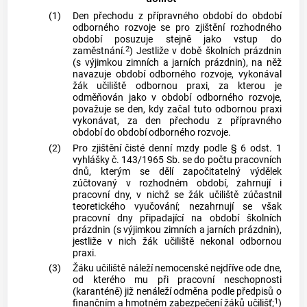
(1)
Den přechodu z přípravného období do období
odborného rozvoje se pro zjištění rozhodného
období posuzuje stejně jako vstup do
2
zaměstnání.
) Jestliže v době školních prázdnin
(s výjimkou zimních a jarních prázdnin), na něž
navazuje období odborného rozvoje, vykonával
žák učiliště odbornou praxi, za kterou je
odměňován jako v období odborného rozvoje,
považuje se den, kdy začal tuto odbornou praxi
vykonávat, za den přechodu z přípravného
období do období odborného rozvoje.
(2)
Pro zjištění čisté denní mzdy podle § 6 odst. 1
vyhlášky č. 143/1965 Sb. se do počtu pracovních
dnů, kterým se dělí započitatelný výdělek
zúčtovaný v rozhodném období, zahrnují i
pracovní dny, v nichž se žák učiliště zúčastnil
teoretického vyučování; nezahrnují se však
pracovní dny připadající na období školních
prázdnin (s výjimkou zimních a jarních prázdnin),
jestliže v nich žák učiliště nekonal odbornou
praxi.
(3)
Žáku učiliště náleží nemocenské nejdříve ode dne,
od kterého mu při pracovní neschopnosti
(karanténě) již nenáleží odměna podle předpisů o
1
finančním a hmotném zabezpečení žáků učilišť;
)