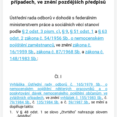
případech, ve znění pozdějších předpisů
Ústřední rada odborů v dohodě s federálním
ministerstvem práce a sociálních věcí stanoví
podle
§ 2 odst. 3 písm. c)
,
§ 9
,
§ 51 odst. 1
a
§ 63
odst. 2
zákona č. 54/1956 Sb., o nemocenském
pojištění zaměstnanců
, ve znění
zákona č.
16/1959 Sb.
,
zákona č. 87/1968 Sb.
a
zákona č.
148/1983 Sb.
:
Čl. I
Vyhláška Ústřední rady odborů č. 165/1979 Sb., o
nemocenském pojištění některých pracovníků a o
poskytování dávek nemocenského pojištění občanům ve
zvláštních případech
, ve znění
vyhlášek č. 155/1983 Sb.
, č.
79/1984 Sb.
, č.
135/1984 Sb.
a č.
59/1987 Sb.
, se mění a
doplňuje takto:
1.
V § 48 odst. 1 se slovo „čtvrtého“ nahrazuje slovem
„šestého“.