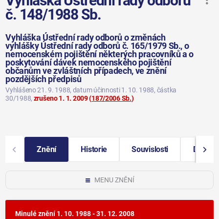
Vyhláška Ústřední rady odborů
č. 148/1988 Sb.
Vyhláška Ústřední rady odborů o změnách
vyhlášky Ústřední rady odborů č. 165/1979 Sb., o
nemocenském pojištění některých pracovníků a o
poskytování dávek nemocenského pojištění
občanům ve zvláštních případech, ve znění
pozdějších předpisů
Vyhlášeno 21. 9. 1988
, datum účinnosti 1. 10. 1988
, částka
30/1988
,
zrušeno 1. 1. 2009
(
187/2006 Sb.
)
Znění
Historie
Souvislosti
Další i
MENU ZNĚNÍ
Minulé znění
1. 10. 1988 - 31. 12. 2008