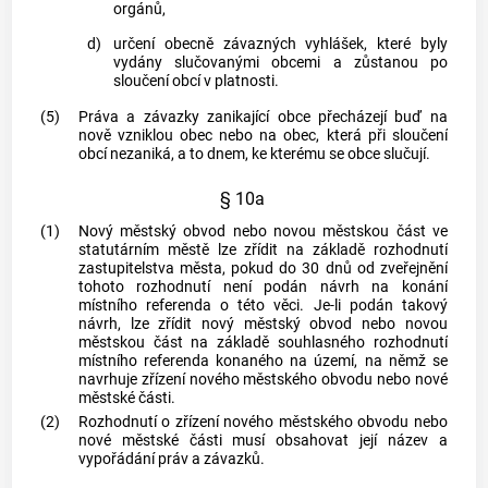
orgánů,
d)
určení obecně závazných vyhlášek, které byly
vydány slučovanými
obcemi
a zůstanou po
sloučení
obcí
v platnosti.
(5)
Práva a závazky zanikající
obce
přecházejí buď na
nově vzniklou
obec
nebo na
obec
, která při sloučení
obcí
nezaniká, a to dnem, ke kterému se
obce
slučují.
§ 10a
(1)
Nový městský obvod nebo novou městskou část ve
statutárním
městě
lze zřídit na základě rozhodnutí
zastupitelstva
města
, pokud do 30 dnů od zveřejnění
tohoto rozhodnutí není podán návrh na konání
místního referenda o této věci. Je-li podán takový
návrh, lze zřídit nový městský obvod nebo novou
městskou část na základě souhlasného rozhodnutí
místního referenda konaného na území, na němž se
navrhuje zřízení nového městského obvodu nebo nové
městské části.
(2)
Rozhodnutí o zřízení nového městského obvodu nebo
nové městské části musí obsahovat její název a
vypořádání práv a závazků.