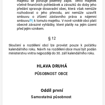
majetku se pořizuje písemný zápis. Tento majetek
včetně finančních pohledávek a závazků do doby jeho
předání spravuje dosavadní
obec
, která však nemůže
rozhodovat o jeho převodu, ani nemůže uzavřít
smlouvu o zřízení zástavního práva a nájemní
3b
smlouvu
)
k tomuto majetku. V nově vzniklé
obci
platí
obecně závazné vyhlášky, které platily na jejím území
před jejím vznikem.
§ 12
Sloučení a rozdělení
obcí
lze provést pouze k počátku
kalendářního roku. Návrh na rozdělení
obce
musí být podán
ministerstvu vnitra nejpozději do 30. září kalendářního roku.
HLAVA DRUHÁ
PŮSOBNOST OBCE
Oddíl první
Samostatná působnost