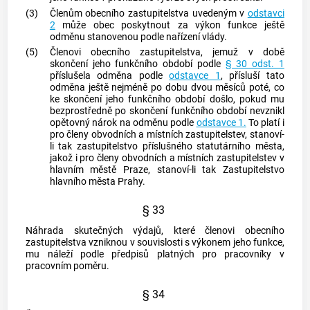
(3)
Členům obecního zastupitelstva uvedeným v
odstavci
2
může
obec
poskytnout za výkon funkce ještě
odměnu stanovenou podle nařízení vlády.
(5)
Členovi obecního zastupitelstva, jemuž v době
skončení jeho funkčního období podle
§ 30 odst. 1
příslušela odměna podle
odstavce 1
, přísluší tato
odměna ještě nejméně po dobu dvou měsíců poté, co
ke skončení jeho funkčního období došlo, pokud mu
bezprostředně po skončení funkčního období nevznikl
opětovný nárok na odměnu podle
odstavce 1.
To platí i
pro členy obvodních a místních zastupitelstev, stanoví-
li tak zastupitelstvo příslušného statutárního
města
,
jakož i pro členy obvodních a místních zastupitelstev v
hlavním
městě
Praze, stanoví-li tak Zastupitelstvo
hlavního
města
Prahy.
§ 33
Náhrada skutečných výdajů, které členovi obecního
zastupitelstva vzniknou v souvislosti s výkonem jeho funkce,
mu náleží podle předpisů platných pro pracovníky v
pracovním poměru.
§ 34