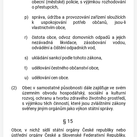
obecní (městské)
policie
, s výjimkou rozhodování
o
přestupcích
,
p)
správa, údržba a provozování zařízení sloužících
k uspokojování potřeb občanů, jsou-li
vlastnictvím
obce
,
r)
čistota
obce
, odvoz domovních odpadů a jejich
nezávadná likvidace, zásobování vodou,
odvádění a čištění odpadních vod,
s)
ukládání sankcí podle tohoto zákona,
t)
udělování čestného občanství
obce
,
u)
udělování cen
obce
.
(2)
Obec
v samostatné působnosti dále zajišťuje ve svém
územním obvodu hospodářský, sociální a kulturní
rozvoj, ochranu a tvorbu zdravého životního prostředí,
s výjimkou těch činností, které jsou zvláštními zákony
svěřeny jiným orgánům jako výkon státní správy.
§ 15
Obce
, v nichž sídlí státní orgány České republiky nebo
ústřední orgány České a Slovenské Federativní Republiky,