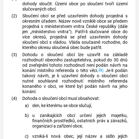
dohody sloučit. Území
obce
po sloučení tvoří území
slučovaných
obcí
.
(2)
Sloučení
obcí
se před uzavřením dohody projedná s
okresním úřadem. Název nově vzniklé
obce
se předem
projedná s ministerstvem vnitra České republiky (dále
jen „ministerstvo vnitra“). Patří-li slučované
obce
do
více okresů, projedná se před uzavřením dohody
sloučení
obcí
s vládou. Vláda současně rozhodne, do
kterého okresu sloučená
obec
bude patřit.
(3)
Dohodu o sloučení
obcí
lze uzavřít na základě
rozhodnutí obecního zastupitelstva, pokud do 30 dnů
od zveřejnění tohoto rozhodnutí není podán návrh na
3a
konání místního referenda o této věci.
)
Je-li podán
takový návrh, je k uzavření dohody o sloučení
obcí
nutné souhlasné rozhodnutí místního referenda
konaného v
obci
, ve které byl podán návrh na jeho
konání.
(4)
Dohoda o sloučení
obcí
musí obsahovat:
a)
den, ke kterému se
obce
slučují,
b)
u zanikajících
obcí
určení jejich majetku,
finančních prostředků, ostatních práv a závazků,
organizací a zařízení
obce
,
c)
vzniká-li nová
obec
, její název a sídlo jejích