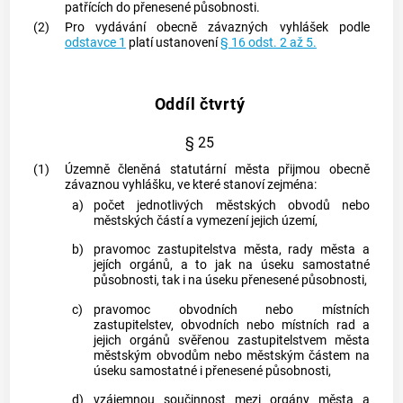
patřících do přenesené působnosti.
(2)
Pro vydávání obecně závazných vyhlášek podle
odstavce 1
platí ustanovení
§ 16 odst. 2 až 5.
Oddíl čtvrtý
§ 25
(1)
Územně členěná statutární
města
přijmou obecně
závaznou vyhlášku, ve které stanoví zejména:
a)
počet jednotlivých městských obvodů nebo
městských částí a vymezení jejich území,
b)
pravomoc zastupitelstva
města
, rady
města
a
jejích orgánů, a to jak na úseku samostatné
působnosti, tak i na úseku přenesené působnosti,
c)
pravomoc obvodních nebo místních
zastupitelstev, obvodních nebo místních rad a
jejich orgánů svěřenou zastupitelstvem
města
městským obvodům nebo městským částem na
úseku samostatné i přenesené působnosti,
d)
vzájemnou součinnost mezi orgány
města
a