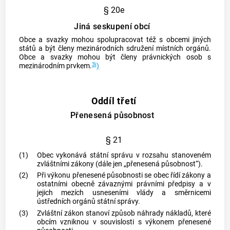
§ 20e
Jiná seskupení obcí
Obce
a svazky mohou spolupracovat též s
obcemi
jiných
států a být členy mezinárodních sdružení místních orgánů.
Obce
a svazky mohou být členy právnických osob s
3j
mezinárodním prvkem.
)
Oddíl třetí
Přenesená působnost
§ 21
(1)
Obec
vykonává státní správu v rozsahu stanoveném
zvláštními zákony (dále jen „přenesená působnost“).
(2)
Při výkonu přenesené působnosti se
obec
řídí zákony a
ostatními obecně závaznými právními předpisy a v
jejich mezích usneseními vlády a směrnicemi
ústředních orgánů státní správy.
(3)
Zvláštní zákon stanoví způsob náhrady nákladů, které
obcím
vzniknou v souvislosti s výkonem přenesené