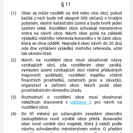
§ 11
(1)
Obec se může rozdělit na dvě nebo více obcí, pokud
každá z nich bude mít alespoň 300 občanů s trvalým
pobytem, vlastní
katastrální území
a bude tvořit jeden
územní celek. Rozdělení obce schvaluje ministerstvo
vnitra na návrh obce. Návrh obec podá na základě
výsledků místního referenda konaného v té části obce,
která se chce oddělit. Nepodá-li obec návrh do 30 dnů
ode dne vyhlášení výsledků místního referenda, učiní
tak okresní úřad.
(2)
Návrh na rozdělení
obce
musí obsahovat názvy
vznikajících
obcí
, zda rozdělením
obec
zaniká,
vymezení území vznikajících
obcí
včetně příslušných
mapových podkladů, rozdělení majetku včetně
finančních prostředků, ostatních práv a závazků,
organizací a zařízení
obce
. Návrh podá
obec
prostřednictvím okresního úřadu.
(3)
Rozhodnutí o rozdělení
obce
musí obsahovat
náležitosti stanovené v
odstavci 2
pro návrh na
rozdělení
obce
.
(4)
Do tří měsíců po ustavujícím zasedání obecního
zastupitelstva nově vzniklé
obce
předá dosavadní
obec
nově vzniklé
obci
majetek, který jí náleží podle
návrhu schváleného ministerstvem vnitra. O předání