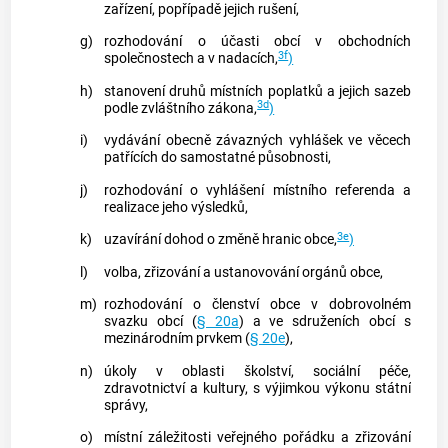
zařízení, popřípadě jejich rušení,
g)
rozhodování o účasti
obcí
v obchodních
3f
společnostech a v nadacích,
)
h)
stanovení druhů místních poplatků a jejich sazeb
3d
podle zvláštního zákona,
)
i)
vydávání obecně závazných vyhlášek ve věcech
patřících do samostatné působnosti,
j)
rozhodování o vyhlášení místního referenda a
realizace jeho výsledků,
3e
k)
uzavírání dohod o změně hranic
obce
,
)
l)
volba, zřizování a ustanovování orgánů
obce
,
m)
rozhodování o členství
obce
v dobrovolném
svazku
obcí
(
§ 20a
) a ve sdruženích
obcí
s
mezinárodním prvkem (
§ 20e
),
n)
úkoly v oblasti školství, sociální péče,
zdravotnictví a kultury, s výjimkou výkonu státní
správy,
o)
místní záležitosti veřejného pořádku a zřizování