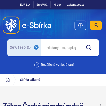
EUR-Lex
EuroVOC
N-Lex
zakony.gov.cz
367/1990 Sb.
Rozšířené vyhledávání
Sbírka zákonů