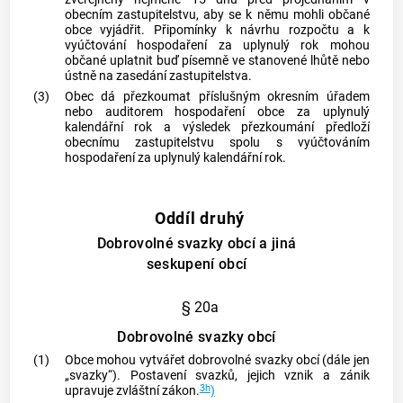
obecním zastupitelstvu, aby se k němu mohli občané
obce
vyjádřit. Připomínky k návrhu rozpočtu a k
vyúčtování hospodaření za uplynulý rok mohou
občané uplatnit buď písemně ve stanovené lhůtě nebo
ústně na zasedání zastupitelstva.
(3)
Obec
dá přezkoumat příslušným okresním úřadem
nebo auditorem hospodaření
obce
za uplynulý
kalendářní rok a výsledek přezkoumání předloží
obecnímu zastupitelstvu spolu s vyúčtováním
hospodaření za uplynulý kalendářní rok.
Oddíl druhý
Dobrovolné svazky obcí a jiná
seskupení obcí
§ 20a
Dobrovolné svazky obcí
(1)
Obce
mohou vytvářet dobrovolné svazky
obcí
(dále jen
„svazky“). Postavení svazků, jejich vznik a zánik
3h
upravuje zvláštní zákon.
)