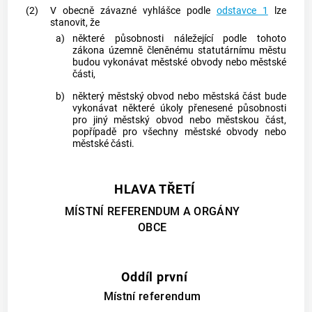
(2)
V obecně závazné vyhlášce podle
odstavce 1
lze
stanovit, že
a)
některé působnosti náležející podle tohoto
zákona územně členěnému statutárnímu
městu
budou vykonávat městské obvody nebo městské
části,
b)
některý městský obvod nebo městská část bude
vykonávat některé úkoly přenesené působnosti
pro jiný městský obvod nebo městskou část,
popřípadě pro všechny městské obvody nebo
městské části.
HLAVA TŘETÍ
MÍSTNÍ REFERENDUM A ORGÁNY
OBCE
Oddíl první
Místní referendum