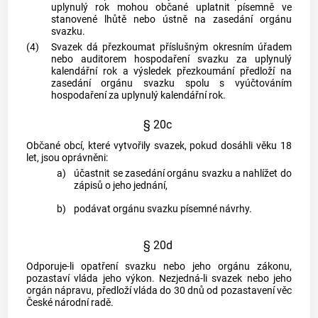
uplynulý rok mohou občané uplatnit písemně ve
stanovené lhůtě nebo ústně na zasedání orgánu
svazku.
(4)
Svazek dá přezkoumat příslušným okresním úřadem
nebo auditorem hospodaření svazku za uplynulý
kalendářní rok a výsledek přezkoumání předloží na
zasedání orgánu svazku spolu s vyúčtováním
hospodaření za uplynulý kalendářní rok.
§ 20c
Občané
obcí
, které vytvořily svazek, pokud dosáhli věku 18
let, jsou oprávněni:
a)
účastnit se zasedání orgánu svazku a nahlížet do
zápisů o jeho jednání,
b)
podávat orgánu svazku písemné návrhy.
§ 20d
Odporuje-li opatření svazku nebo jeho orgánu zákonu,
pozastaví vláda jeho výkon. Nezjedná-li svazek nebo jeho
orgán nápravu, předloží vláda do 30 dnů od pozastavení věc
České národní radě.