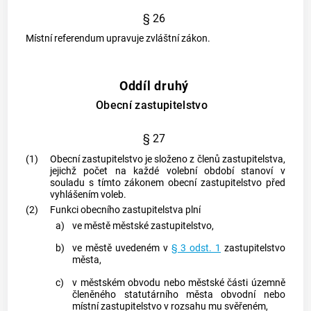
§ 26
Místní referendum upravuje zvláštní zákon.
Oddíl druhý
Obecní zastupitelstvo
§ 27
(1)
Obecní zastupitelstvo je složeno z členů zastupitelstva,
jejichž počet na každé volební období stanoví v
souladu s tímto zákonem obecní zastupitelstvo před
vyhlášením voleb.
(2)
Funkci obecního zastupitelstva plní
a)
ve
městě
městské zastupitelstvo,
b)
ve
městě
uvedeném v
§ 3 odst. 1
zastupitelstvo
města
,
c)
v městském obvodu nebo městské části územně
členěného statutárního
města
obvodní nebo
místní zastupitelstvo v rozsahu mu svěřeném,