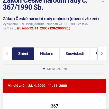
Zákon České národní rady č.
367/1990 Sb.
Zákon České národní rady o obcích (obecní zřízení)
Vyhlášeno 5. 9. 1990
, datum účinnosti 24. 11. 1990
, částka
59/1990
,
zrušeno 12. 11. 2000
(
128/2000 Sb.
)
Znění
Historie
Souvislosti
Vybraná
MENU ZNĚNÍ
Minulé znění
28. 4. 2000 - 11. 11. 2000
367