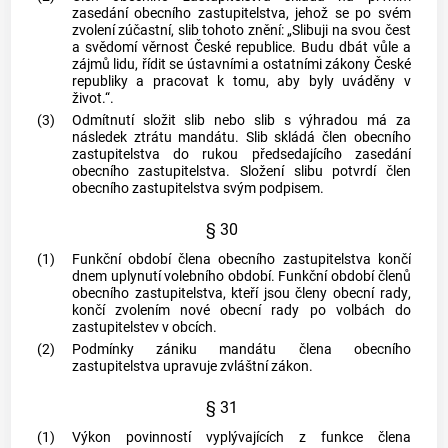
zasedání obecního zastupitelstva, jehož se po svém
zvolení zúčastní, slib tohoto znění: „Slibuji na svou čest
a svědomí věrnost České republice. Budu dbát vůle a
zájmů lidu, řídit se ústavními a ostatními zákony České
republiky a pracovat k tomu, aby byly uváděny v
život.“.
(3)
Odmítnutí složit slib nebo slib s výhradou má za
následek ztrátu mandátu. Slib skládá člen obecního
zastupitelstva do rukou předsedajícího zasedání
obecního zastupitelstva. Složení slibu potvrdí člen
obecního zastupitelstva svým podpisem.
§ 30
(1)
Funkční období člena obecního zastupitelstva končí
dnem uplynutí volebního období. Funkční období členů
obecního zastupitelstva, kteří jsou členy
obecní rady
,
končí zvolením nové
obecní rady
po volbách do
zastupitelstev v
obcích
.
(2)
Podmínky zániku mandátu člena obecního
zastupitelstva upravuje zvláštní zákon.
§ 31
(1)
Výkon povinností vyplývajících z funkce člena