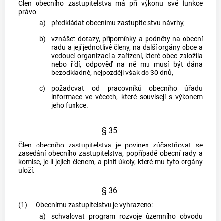
Člen obecního zastupitelstva má při výkonu své funkce
právo
a)
předkládat obecnímu zastupitelstvu návrhy,
b)
vznášet dotazy, připomínky a podněty na
obecní
radu
a její jednotlivé členy, na další orgány
obce
a
vedoucí organizací a zařízení, které
obec
založila
nebo řídí, odpověď na ně mu musí být dána
bezodkladně, nejpozději však do 30 dnů,
c)
požadovat od pracovníků obecního úřadu
informace ve věcech, které souvisejí s výkonem
jeho funkce.
§ 35
Člen obecního zastupitelstva je povinen zúčastňovat se
zasedání obecního zastupitelstva, popřípadě
obecní rady
a
komise, je-li jejich členem, a plnit úkoly, které mu tyto orgány
uloží.
§ 36
(1)
Obecnímu zastupitelstvu je vyhrazeno:
a)
schvalovat program rozvoje územního obvodu