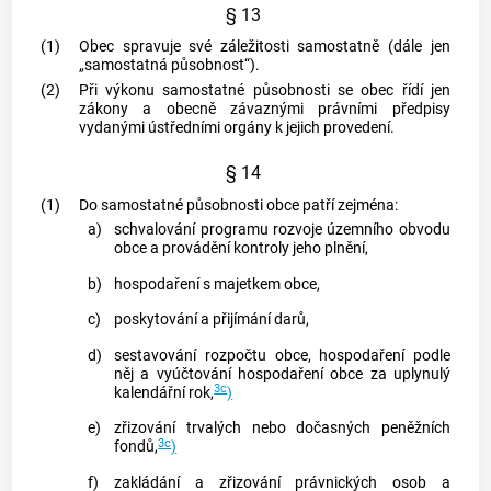
§ 13
(1)
Obec
spravuje své záležitosti samostatně (dále jen
„samostatná působnost“).
(2)
Při výkonu samostatné působnosti se
obec
řídí jen
zákony a obecně závaznými právními předpisy
vydanými ústředními orgány k jejich provedení.
§ 14
(1)
Do samostatné působnosti
obce
patří zejména:
a)
schvalování programu rozvoje územního obvodu
obce
a provádění kontroly jeho plnění,
b)
hospodaření s majetkem
obce
,
c)
poskytování a přijímání darů,
d)
sestavování rozpočtu
obce
, hospodaření podle
něj a vyúčtování hospodaření
obce
za uplynulý
3c
kalendářní rok,
)
e)
zřizování trvalých nebo dočasných peněžních
3c
fondů,
)
f)
zakládání a zřizování právnických osob a