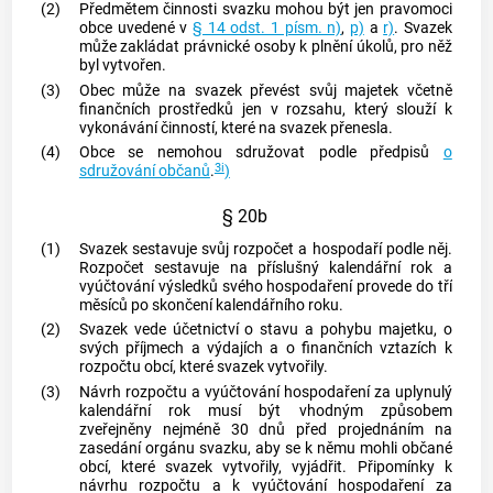
(2)
Předmětem činnosti svazku mohou být jen pravomoci
obce
uvedené v
§ 14 odst. 1 písm. n)
,
p)
a
r)
. Svazek
může zakládat právnické osoby k plnění úkolů, pro něž
byl vytvořen.
(3)
Obec
může na svazek převést svůj majetek včetně
finančních prostředků jen v rozsahu, který slouží k
vykonávání činností, které na svazek přenesla.
(4)
Obce
se nemohou sdružovat podle předpisů
o
3i
sdružování občanů
.
)
§ 20b
(1)
Svazek sestavuje svůj rozpočet a hospodaří podle něj.
Rozpočet sestavuje na příslušný kalendářní rok a
vyúčtování výsledků svého hospodaření provede do tří
měsíců po skončení kalendářního roku.
(2)
Svazek vede účetnictví o stavu a pohybu majetku, o
svých příjmech a výdajích a o finančních vztazích k
rozpočtu
obcí
, které svazek vytvořily.
(3)
Návrh rozpočtu a vyúčtování hospodaření za uplynulý
kalendářní rok musí být vhodným způsobem
zveřejněny nejméně 30 dnů před projednáním na
zasedání orgánu svazku, aby se k němu mohli občané
obcí
, které svazek vytvořily, vyjádřit. Připomínky k
návrhu rozpočtu a k vyúčtování hospodaření za