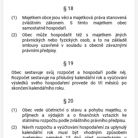
§ 18
(1)
Majetkem
obce
jsou věci a majetková práva stanovená
zvláštním zákonem. S tímto majetkem
obec
samostatně hospodaří.
(2)
Obec
může hospodařit též s majetkem jiných
právnických nebo fyzických osob, a to na základě
smlouvy uzavřené v souladu s obecně závaznými
právními předpisy.
§ 19
Obec
sestavuje svůj rozpočet a hospodaří podle něj.
Rozpočet sestavuje na příslušný kalendářní rok a vyúčování
výsledků svého hospodaření provede do tří měsíců po
skončení kalendářního roku.
§ 20
(1)
Obec
vede účetnictví o stavu a pohybu majetku, o
příjmech a výdajích a o finančních vztazích ke
státnímu rozpočtu podle zvláštního právního předpisu.
(2)
Návrh rozpočtu a vyúčtování hospodaření za uplynulý
kalendářní rok musí být vhodným způsobem
zveřejněny nejméně 15 dnů před projednáním v