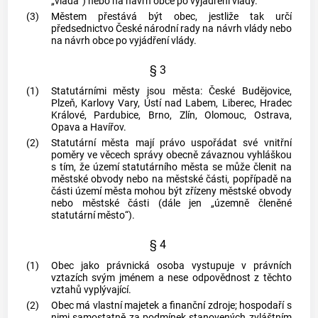
„vláda“) nebo na návrh
obce
po vyjádření vlády.
(3)
Městem
přestává být
obec
, jestliže tak určí
předsednictvo České národní rady na návrh vlády nebo
na návrh
obce
po vyjádření vlády.
§ 3
(1)
Statutárními
městy
jsou
města
: České Budějovice,
Plzeň, Karlovy Vary, Ústí nad Labem, Liberec, Hradec
Králové, Pardubice, Brno, Zlín, Olomouc, Ostrava,
Opava a Havířov.
(2)
Statutární
města
mají právo uspořádat své vnitřní
poměry ve věcech správy obecně závaznou vyhláškou
s tím, že území statutárního
města
se může členit na
městské obvody nebo na městské části, popřípadě na
části území
města
mohou být zřízeny městské obvody
nebo městské části (dále jen „územně členěné
statutární
město
“).
§ 4
(1)
Obec
jako právnická osoba vystupuje v právních
vztazích svým jménem a nese odpovědnost z těchto
vztahů vyplývající.
(2)
Obec
má vlastní majetek a finanční zdroje; hospodaří s
nimi samostatně za podmínek stanovených zvláštním