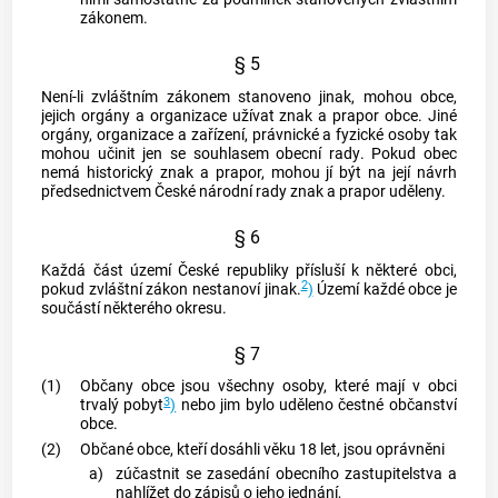
zákonem.
§ 5
Není-li zvláštním zákonem stanoveno jinak, mohou
obce
,
jejich orgány a organizace užívat znak a prapor
obce
. Jiné
orgány, organizace a zařízení, právnické a fyzické osoby tak
mohou učinit jen se souhlasem
obecní rady
. Pokud
obec
nemá historický znak a prapor, mohou jí být na její návrh
předsednictvem České národní rady znak a prapor uděleny.
§ 6
Každá část území České republiky přísluší k některé
obci
,
2
pokud zvláštní zákon nestanoví jinak.
)
Území každé
obce
je
součástí některého okresu.
§ 7
(1)
Občany
obce
jsou všechny osoby, které mají v
obci
3
trvalý pobyt
)
nebo jim bylo uděleno čestné občanství
obce
.
(2)
Občané
obce
, kteří dosáhli věku 18 let, jsou oprávněni
a)
zúčastnit se zasedání obecního zastupitelstva a
nahlížet do zápisů o jeho jednání,