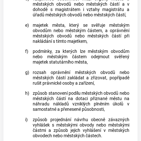
městských obvodů nebo městských částí a v
dohodě s magistrátem i vztahy magistrátu a
úřadů městských obvodů nebo městských částí,
e)
majetek
města
, který se svěřuje městským
obvodům nebo městským částem, a oprávnění
městských obvodů nebo městských částí při
nakládání s tímto majetkem,
f)
podmínky, za kterých lze městským obvodům
nebo městským částem odejmout svěřený
majetek statutárního
města
,
g)
rozsah oprávnění městských obvodů nebo
městských částí zakládat a zřizovat, popřípadě
rušit právnické osoby a zařízení,
h)
způsob stanovení podílu městských obvodů nebo
městských částí na dotaci přiznané
městu
na
náhradu nákladů vzniklých plněním úkolů v
samostatné a přenesené působnosti,
i)
způsob projednání návrhu obecně závazných
vyhlášek s městskými obvody nebo městskými
částmi a způsob jejich vyhlášení v městských
obvodech nebo městských částech.