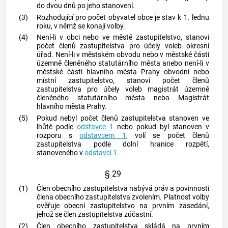
do dvou dnů po jeho stanovení.
(3)
Rozhodující pro počet obyvatel obce je stav k 1. lednu
roku, v němž se konají volby.
(4)
Není-li v obci nebo ve
městě
zastupitelstvo, stanoví
počet členů zastupitelstva pro účely voleb okresní
úřad. Není-li v městském obvodu nebo v městské části
územně členěného statutárního
města
anebo není-li v
městské části hlavního
města
Prahy obvodní nebo
místní zastupitelstvo, stanoví počet členů
zastupitelstva pro účely voleb magistrát územně
členěného statutárního
města
nebo Magistrát
hlavního
města
Prahy.
(5)
Pokud nebyl počet členů zastupitelstva stanoven ve
lhůtě podle
odstavce 1
nebo pokud byl stanoven v
rozporu s
odstavcem 1
, volí se počet členů
zastupitelstva podle dolní hranice rozpětí,
stanoveného v
odstavci 1.
§ 29
(1)
Člen obecního zastupitelstva nabývá práv a povinností
člena obecního zastupitelstva zvolením. Platnost volby
ověřuje obecní zastupitelstvo na prvním zasedání,
jehož se člen zastupitelstva zúčastní.
(2)
Člen obecního zastupitelstva skládá na prvním