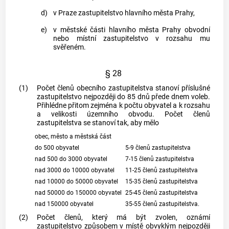
d)
v Praze zastupitelstvo hlavního
města
Prahy,
e)
v městské části hlavního
města
Prahy obvodní
nebo místní zastupitelstvo v rozsahu mu
svěřeném.
§ 28
(1)
Počet členů obecního zastupitelstva stanoví příslušné
zastupitelstvo nejpozději do 85 dnů přede dnem voleb.
Přihlédne přitom zejména k počtu obyvatel a k rozsahu
a velikosti územního obvodu. Počet členů
zastupitelstva se stanoví tak, aby mělo
obec,
město
a městská část
do 500 obyvatel
5-9 členů zastupitelstva
nad 500 do 3000 obyvatel
7-15 členů zastupitelstva
nad 3000 do 10000 obyvatel
11-25 členů zastupitelstva
nad 10000 do 50000 obyvatel
15-35 členů zastupitelstva
nad 50000 do 150000 obyvatel
25-45 členů zastupitelstva
nad 150000 obyvatel
35-55 členů zastupitelstva.
(2)
Počet členů, který má být zvolen, oznámí
zastupitelstvo způsobem v místě obvyklým nejpozději