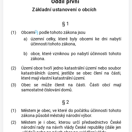
Oddíl první
Základní ustanovení o obcích
§ 1
1
(1)
Obcemi
)
podle tohoto zákona jsou
a)
územní celky, které byly
obcemi
ke dni nabytí
účinnosti tohoto zákona,
b)
obce
, které vzniknou po nabytí účinnosti tohoto
zákona.
(2)
Území
obce
tvoří jedno
katastrální území
nebo soubor
katastrálních území
, jestliže se
obec
člení na části,
které mají vlastní
katastrální území
.
(3)
Obec
se může členit na části. Části
obcí
mají
samostatné číslování domů.
§ 2
(1)
Městem
je
obec
, ve které do počátku účinnosti tohoto
zákona působil městský národní výbor.
(2)
Městem
je i
obec
, kterou určí předsednictvo České
národní rady na návrh vlády České republiky (dále jen