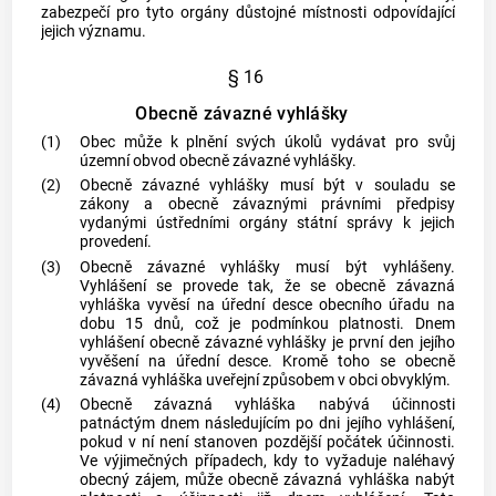
zabezpečí pro tyto orgány důstojné místnosti odpovídající
jejich významu.
§ 16
Obecně závazné vyhlášky
(1)
Obec
může k plnění svých úkolů vydávat pro svůj
územní obvod obecně závazné vyhlášky.
(2)
Obecně závazné vyhlášky musí být v souladu se
zákony a obecně závaznými právními předpisy
vydanými ústředními orgány státní správy k jejich
provedení.
(3)
Obecně závazné vyhlášky musí být vyhlášeny.
Vyhlášení se provede tak, že se obecně závazná
vyhláška vyvěsí na úřední desce obecního úřadu na
dobu 15 dnů, což je podmínkou platnosti. Dnem
vyhlášení obecně závazné vyhlášky je první den jejího
vyvěšení na úřední desce. Kromě toho se obecně
závazná vyhláška uveřejní způsobem v
obci
obvyklým.
(4)
Obecně závazná vyhláška nabývá účinnosti
patnáctým dnem následujícím po dni jejího vyhlášení,
pokud v ní není stanoven pozdější počátek účinnosti.
Ve výjimečných případech, kdy to vyžaduje naléhavý
obecný zájem, může obecně závazná vyhláška nabýt