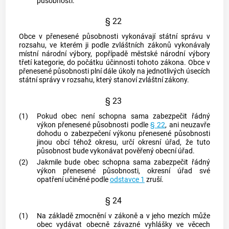
působnosti.
§ 22
Obce
v přenesené působnosti vykonávají státní správu v
rozsahu, ve kterém ji podle zvláštních zákonů vykonávaly
místní národní výbory, popřípadě městské národní výbory
třetí kategorie, do počátku účinnosti tohoto zákona.
Obce
v
přenesené působnosti plní dále úkoly na jednotlivých úsecích
státní správy v rozsahu, který stanoví zvláštní zákony.
§ 23
(1)
Pokud
obec
není schopna sama zabezpečit řádný
výkon přenesené působnosti podle
§ 22
, ani neuzavře
dohodu o zabezpečení výkonu přenesené působnosti
jinou
obcí
téhož okresu, určí okresní úřad, že tuto
působnost bude vykonávat pověřený obecní úřad.
(2)
Jakmile bude
obec
schopna sama zabezpečit řádný
výkon přenesené působnosti, okresní úřad své
opatření učiněné podle
odstavce 1
zruší.
§ 24
(1)
Na základě zmocnění v zákoně a v jeho mezích může
obec
vydávat obecně závazné vyhlášky ve věcech