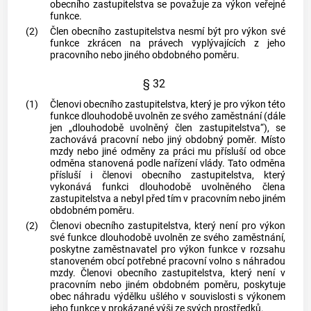
obecního zastupitelstva se považuje za výkon veřejné
funkce.
(2)
Člen obecního zastupitelstva nesmí být pro výkon své
funkce zkrácen na právech vyplývajících z jeho
pracovního nebo jiného obdobného poměru.
§ 32
(1)
Členovi obecního zastupitelstva, který je pro výkon této
funkce dlouhodobě uvolněn ze svého zaměstnání (dále
jen „dlouhodobě uvolněný člen zastupitelstva“), se
zachovává pracovní nebo jiný obdobný poměr. Místo
mzdy nebo jiné odměny za práci mu přísluší od
obce
odměna stanovená podle nařízení vlády. Tato odměna
přísluší i členovi obecního zastupitelstva, který
vykonává funkci dlouhodobě uvolněného člena
zastupitelstva a nebyl před tím v pracovním nebo jiném
obdobném poměru.
(2)
Členovi obecního zastupitelstva, který není pro výkon
své funkce dlouhodobě uvolněn ze svého zaměstnání,
poskytne zaměstnavatel pro výkon funkce v rozsahu
stanoveném
obcí
potřebné pracovní volno s náhradou
mzdy. Členovi obecního zastupitelstva, který není v
pracovním nebo jiném obdobném poměru, poskytuje
obec
náhradu výdělku ušlého v souvislosti s výkonem
jeho funkce v prokázané výši ze svých prostředků.