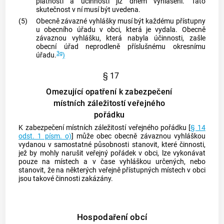
platnosti a účinnosti již dnem vyhlášení. Tato
skutečnost v ní musí být uvedena.
(5)
Obecně závazné vyhlášky musí být každému přístupny
u obecního úřadu v
obci
, která je vydala. Obecně
závaznou vyhlášku, která nabyla účinnosti, zašle
obecní úřad neprodleně příslušnému okresnímu
3g
úřadu.
)
§ 17
Omezující opatření k zabezpečení
místních záležitostí veřejného
pořádku
K zabezpečení místních záležitostí veřejného pořádku [
§ 14
odst. 1 písm. o)
] může obec obecně závaznou vyhláškou
vydanou v samostatné působnosti stanovit, které činnosti,
jež by mohly narušit veřejný pořádek v obci, lze vykonávat
pouze na místech a v čase vyhláškou určených, nebo
stanovit, že na některých veřejně přístupných místech v obci
jsou takové činnosti zakázány.
Hospodaření obcí