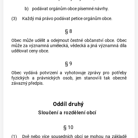
b)
podávat orgánům
obce
písemné návrhy.
(3)
Každý má právo podávat petice orgánům
obce
.
§ 8
Obec
může udělit a odejmout čestné občanství
obce
.
Obec
může za významná umělecká, vědecká a jiná významná díla
udělovat ceny
obce
.
§ 9
Obec
vydává potvrzení a vyhotovuje zprávy pro potřeby
fyzických a právnických osob, jen stanoví-li tak obecně
závazný předpis.
Oddíl druhý
Sloučení a rozdělení obcí
§ 10
(1)
Dvě nebo více sousedních
obcí
se mohou na základě