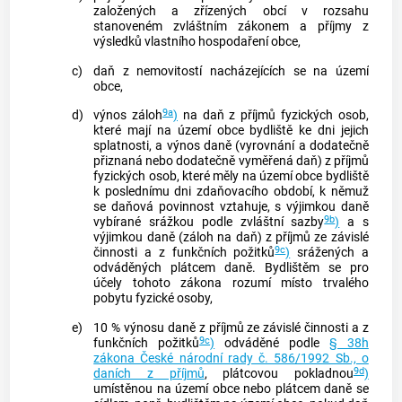
založených a zřízených obcí v rozsahu
stanoveném zvláštním zákonem a příjmy z
výsledků vlastního hospodaření obce,
c)
daň z
nemovitostí
nacházejících se na území
obce,
9a
d)
výnos záloh
)
na daň z příjmů fyzických osob,
které mají na území obce
bydliště
ke dni jejich
splatnosti, a výnos daně (vyrovnání a dodatečně
přiznaná nebo dodatečně vyměřená daň) z příjmů
fyzických osob, které měly na území obce
bydliště
k poslednímu dni zdaňovacího období, k němuž
se daňová povinnost vztahuje, s výjimkou daně
9b
vybírané srážkou podle zvláštní sazby
)
a s
výjimkou daně (záloh na daň) z příjmů ze závislé
9c
činnosti a z funkčních požitků
)
srážených a
odváděných plátcem daně.
Bydlištěm
se pro
účely tohoto zákona rozumí místo trvalého
pobytu fyzické osoby,
e)
10 % výnosu daně z příjmů ze závislé činnosti a z
9c
funkčních požitků
)
odváděné podle
§ 38h
zákona České národní rady č. 586/1992 Sb., o
9d
daních z příjmů
, plátcovou pokladnou
)
umístěnou na území obce nebo plátcem daně se