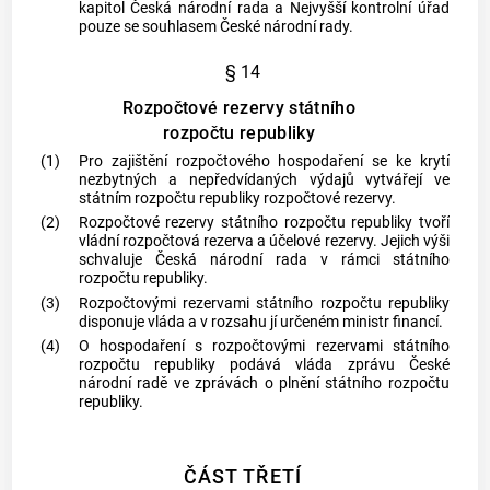
kapitol Česká národní rada a Nejvyšší kontrolní úřad
pouze se souhlasem České národní rady.
§ 14
Rozpočtové rezervy státního
rozpočtu republiky
(1)
Pro zajištění rozpočtového hospodaření se ke krytí
nezbytných a nepředvídaných výdajů vytvářejí ve
státním rozpočtu republiky rozpočtové rezervy.
(2)
Rozpočtové rezervy státního rozpočtu republiky tvoří
vládní rozpočtová rezerva a účelové rezervy. Jejich výši
schvaluje Česká národní rada v rámci státního
rozpočtu republiky.
(3)
Rozpočtovými rezervami státního rozpočtu republiky
disponuje vláda a v rozsahu jí určeném ministr financí.
(4)
O hospodaření s rozpočtovými rezervami státního
rozpočtu republiky podává vláda zprávu České
národní radě ve zprávách o plnění státního rozpočtu
republiky.
ČÁST TŘETÍ