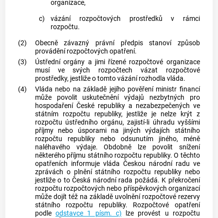
organizace,
c)
vázání rozpočtových prostředků v rámci
rozpočtu.
(2)
Obecně závazný právní předpis stanoví způsob
provádění rozpočtových opatření.
(3)
Ústřední orgány a jimi řízené rozpočtové organizace
musí ve svých rozpočtech vázat rozpočtové
prostředky, jestliže o tomto vázání rozhodla vláda.
(4)
Vláda nebo na základě jejího pověření ministr financí
může povolit uskutečnění výdajů nezbytných pro
hospodaření České republiky a nezabezpečených ve
státním rozpočtu republiky, jestliže je nelze krýt z
rozpočtu ústředního orgánu, zajistí-li úhradu vyššími
příjmy nebo úsporami na jiných výdajích státního
rozpočtu republiky nebo odsunutím jiného, méně
naléhavého výdaje. Obdobně lze povolit snížení
některého příjmu státního rozpočtu republiky. O těchto
opatřeních informuje vláda Českou národní radu ve
zprávách o plnění státního rozpočtu republiky nebo
jestliže o to Česká národní rada požádá. K překročení
rozpočtu rozpočtových nebo příspěvkových organizací
může dojít též na základě uvolnění rozpočtové rezervy
státního rozpočtu republiky. Rozpočtové opatření
podle
odstavce 1 písm. c)
lze provést u rozpočtu