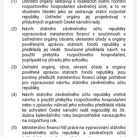
(1)
Ústřední orgány sestavují o výsledcích svého ročního
rozpočtového hospodaření závěrečný účet, a to ve
shodném členění jako se sestavuje státní rozpočet
republiky. Ústřední orgány jej projednávají v
příslušných orgánech České národní rady.
(2)
Návrh státního závěrečného účtu republiky
vypracovává ministerstvo financí v součinnosti s
ústředními orgány,
obcemi
, okresními úřady a orgány
pověřenými správou státních fondů republiky a
předkládá jej vládě. Současně předkládá návrh na
použití přebytku rozpočtového hospodaření,
popřípadě na úhradu jeho schodku.
(3)
Ústřední orgány,
obce
, okresní úřady a orgány
pověřené správou státních fondů republiky, jsou
povinny předložit ministerstvu financí údaje potřebné
pro vypracování návrhu státního závěrečného účtu
republiky.
(4)
Návrh státního závěrečného účtu republiky včetně
návrhu o použití přebytku rozpočtového hospodaření
nebo o způsobu náhrad jeho schodku předkládá vláda
ke schválení České národní radě nejpozději do 30.
dubna kalendářního roku bezprostředně navazujícího
na rozpočtový rok.
(5)
Ministerstvo financí řídí práce na vypracování státního
závěrečného účtu republiky a závěrečných účtů