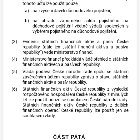
tohoto účtu lze použít pouze
a)
na zvýšení dávek důchodového pojištění,
b)
na úhradu záporného salda pojistného na
důchodové pojištění včetně výdajů spojených s
výběrem pojistného na důchodové pojištění.
(3)
Evidenci státních finančních aktiv a pasív České
republiky (dále jen „státní finanční aktiva a pasíva
republiky“) vede ministerstvo financí.
(4)
Ministerstvo financí předkládá vládě přehled o státních
finančních aktivech a pasívech republiky.
(5)
Vláda podává České národní radě spolu se státním
závěrečným účtem republiky zprávu o stavu státních
finančních aktiv a pasív republiky.
(6)
Státních finančních aktiv České republiky z výsledků
rozpočtového hospodaření České republiky z minulých
let lze použít pouze se souhlasem České národní rady.
Státních finančních aktiv České republiky z dalších
finančních operací České republiky lze použít jen se
souhlasem vlády.
ČÁST PÁTÁ