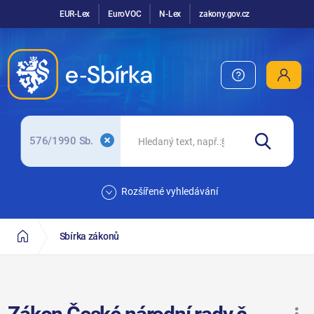
EUR-Lex
EuroVOC
N-Lex
zakony.gov.cz
576/1990 Sb.
Rozšířené vyhledávání
Sbírka zákonů