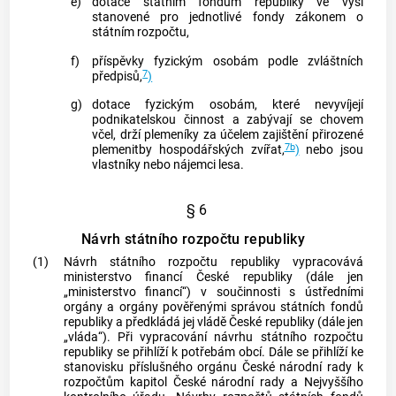
e)
dotace státním fondům republiky ve výši
stanovené pro jednotlivé fondy zákonem o
státním rozpočtu,
f)
příspěvky fyzickým osobám podle zvláštních
7
předpisů,
)
g)
dotace fyzickým osobám, které nevyvíjejí
podnikatelskou činnost a zabývají se chovem
včel, drží plemeníky za účelem zajištění přirozené
7b
plemenitby hospodářských zvířat,
)
nebo jsou
vlastníky nebo nájemci lesa.
§ 6
Návrh státního rozpočtu republiky
(1)
Návrh státního rozpočtu republiky vypracovává
ministerstvo financí České republiky (dále jen
„ministerstvo financí“) v součinnosti s ústředními
orgány a orgány pověřenými správou státních fondů
republiky a předkládá jej vládě České republiky (dále jen
„vláda“). Při vypracování návrhu státního rozpočtu
republiky se přihlíží k potřebám obcí. Dále se přihlíží ke
stanovisku příslušného orgánu České národní rady k
rozpočtům kapitol České národní rady a Nejvyššího