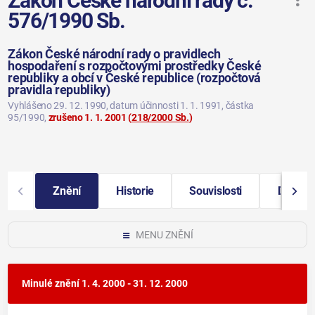
Zákon České národní rady č.
576/1990 Sb.
Zákon České národní rady o pravidlech
hospodaření s rozpočtovými prostředky České
republiky a obcí v České republice (rozpočtová
pravidla republiky)
Vyhlášeno 29. 12. 1990
, datum účinnosti 1. 1. 1991
, částka
95/1990
,
zrušeno 1. 1. 2001
(
218/2000 Sb.
)
Znění
Historie
Souvislosti
Další i
MENU ZNĚNÍ
Minulé znění
1. 4. 2000 - 31. 12. 2000