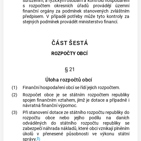
sdružením, a fyzickým osobám a kontrolu hospodaření
s rozpočtem okresních úřadů provádějí územní
finanční orgány za podmínek stanovených zvláštním
předpisem. V případě potřeby může tyto kontroly za
stejných podmínek provádět ministerstvo financí.
ČÁST ŠESTÁ
ROZPOČTY OBCÍ
§ 21
Úloha rozpočtů obcí
(1)
Finanční hospodaření
obcí
se řídí jejich rozpočtem.
(2)
Rozpočet
obce
je se státním rozpočtem republiky
spojen finančním vztahem, jímž je dotace a případně i
návratná finanční výpomoc.
(3)
Při stanovení dotace ze státního rozpočtu republiky do
rozpočtu
obce
nebo jejího podílu na daních
odváděných do státního rozpočtu republiky se
zabezpečí náhrada nákladů, které
obci
vznikají plněním
úkolů v přenesené působnosti ve výkonu státní
8
správy.
)