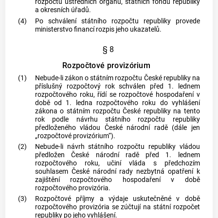
rozpočtů ústředních orgánů, státních fondů republiky
a okresních úřadů.
(4)
Po schválení státního rozpočtu republiky provede
ministerstvo financí rozpis jeho ukazatelů.
§ 8
Rozpočtové provizórium
(1)
Nebude-li zákon o státním rozpočtu České republiky na
příslušný rozpočtový rok schválen před 1. lednem
rozpočtového roku, řídí se rozpočtové hospodaření v
době od 1. ledna rozpočtového roku do vyhlášení
zákona o státním rozpočtu České republiky na tento
rok podle návrhu státního rozpočtu republiky
předloženého vládou České národní radě (dále jen
„rozpočtové provizórium“).
(2)
Nebude-li návrh státního rozpočtu republiky vládou
předložen České národní radě před 1. lednem
rozpočtového roku, učiní vláda s předchozím
souhlasem České národní rady nezbytná opatření k
zajištění rozpočtového hospodaření v době
rozpočtového provizória.
(3)
Rozpočtové příjmy a výdaje uskutečněné v době
rozpočtového provizória se zúčtují na státní rozpočet
republiky po jeho vyhlášení.