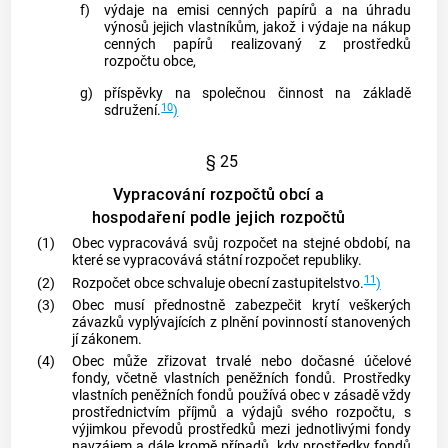
f)
výdaje na emisi
cenných papírů
a na úhradu
výnosů jejich vlastníkům, jakož i výdaje na nákup
cenných papírů
realizovaný z prostředků
rozpočtu
obce
,
g)
příspěvky na společnou činnost na základě
10
sdružení.
)
§ 25
Vypracování rozpočtů obcí a
hospodaření podle jejich rozpočtů
(1)
Obec
vypracovává svůj rozpočet na stejné období, na
které se vypracovává státní rozpočet republiky.
11
(2)
Rozpočet
obce
schvaluje obecní zastupitelstvo.
)
(3)
Obec
musí přednostně zabezpečit krytí veškerých
závazků vyplývajících z plnění povinností stanovených
jí zákonem.
(4)
Obec
může zřizovat trvalé nebo dočasné účelové
fondy, včetně vlastních peněžních fondů. Prostředky
vlastních peněžních fondů používá
obec
v zásadě vždy
prostřednictvím příjmů a výdajů svého rozpočtu, s
výjimkou převodů prostředků mezi jednotlivými fondy
navzájem a dále kromě případů, kdy prostředky fondů