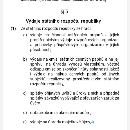
§ 5
Výdaje státního rozpočtu republiky
(1)
Ze státního rozpočtu republiky se hradí:
a)
výdaje na činnost ústředních orgánů a jejich
prostřednictvím výdaje rozpočtových organizací
a příspěvky příspěvkovým organizacím v jejich
působnosti,
b)
výdaje na emisi státních
cenných papírů
a na její
správu, na úhradu výnosů vlastníkům, včetně
odkupu emise po skončení lhůty splatnosti, jakož
i výdaje na nákup
cenných papírů
od jiných
subjektů, realizovaný prostřednictvím státního
rozpočtu republiky,
c)
splátky přijatých úvěrů a úroky z nich a případné
splátky závazků vyplývající z převzatých záruk za
úvěry,
d)
dotace
obcím
a okresním úřadům,
3
e)
výdaje na úhradu majetkové újmy,
)