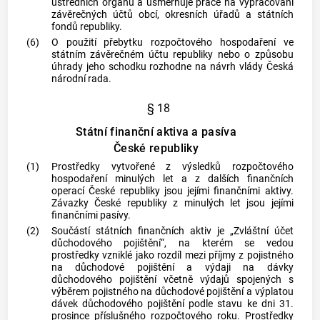
ústředních orgánů a usměrňuje práce na vypracování
závěrečných účtů
obcí
, okresních úřadů a státních
fondů republiky.
(6)
O použití přebytku rozpočtového hospodaření ve
státním závěrečném účtu republiky nebo o způsobu
úhrady jeho schodku rozhodne na návrh vlády Česká
národní rada.
§ 18
Státní finanční aktiva a pasíva
České republiky
(1)
Prostředky vytvořené z výsledků rozpočtového
hospodaření minulých let a z dalších finančních
operací České republiky jsou jejími finančními aktivy.
Závazky České republiky z minulých let jsou jejími
finančními pasívy.
(2)
Součástí státních finančních aktiv je „Zvláštní účet
důchodového pojištění“, na kterém se vedou
prostředky vzniklé jako rozdíl mezi příjmy z pojistného
na důchodové pojištění a výdaji na dávky
důchodového pojištění včetně výdajů spojených s
výběrem pojistného na důchodové pojištění a výplatou
dávek důchodového pojištění podle stavu ke dni 31.
prosince příslušného rozpočtového roku. Prostředky