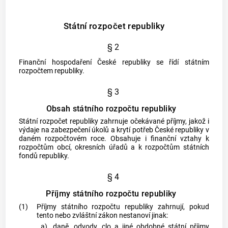
Státní rozpočet republiky
§ 2
Finanční hospodaření České republiky se řídí státním
rozpočtem republiky.
§ 3
Obsah státního rozpočtu republiky
Státní rozpočet republiky zahrnuje očekávané příjmy, jakož i
výdaje na zabezpečení úkolů a krytí potřeb České republiky v
daném rozpočtovém roce. Obsahuje i finanční vztahy k
rozpočtům
obcí
, okresních úřadů a k rozpočtům státních
fondů republiky.
§ 4
Příjmy státního rozpočtu republiky
(1)
Příjmy státního rozpočtu republiky zahrnují, pokud
tento nebo zvláštní zákon nestanoví jinak:
a)
daně, odvody, clo a jiné obdobné státní příjmy