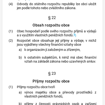
(4)
Odvody do státního rozpočtu republiky lze
obci
uložit
jen podle tohoto nebo zvláštního zákona.
§ 22
Obsah rozpočtu obce
(1)
Obec
hospodaří podle svého rozpočtu příjmů a výdajů
9
a s využitím vlastních peněžních fondů.
)
(2)
Rozpočet
obce
obsahuje její příjmy a výdaje, v nichž
jsou vyjádřeny všechny finanční vztahy
obce
a)
k organizacím jí založeným a zřízeným,
b)
k ostatním subjektům, k nimž má
obec
finanční
vztah na základě zákona nebo uzavřených smluv.
§ 23
Příjmy rozpočtu obce
(1)
Příjmy rozpočtu obce tvoří
a)
výnos majetku obce a převody prostředků z
vlastních peněžních fondů,
b)
příjmy z činnosti právnických osob a zařízení