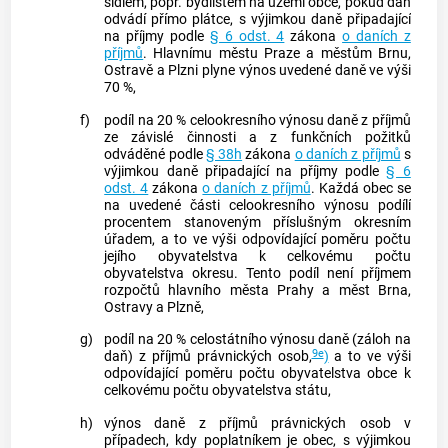
sídlem, popř.
bydlištěm
na území obce, pokud daň
odvádí přímo plátce, s výjimkou daně připadající
na příjmy podle
§ 6 odst. 4
zákona
o daních z
příjmů
. Hlavnímu městu Praze a městům Brnu,
Ostravě a Plzni plyne výnos uvedené daně ve výši
70 %,
f)
podíl na 20 % celookresního výnosu daně z příjmů
ze závislé činnosti a z funkčních požitků
odváděné podle
§ 38h
zákona
o daních z příjmů
s
výjimkou daně připadající na příjmy podle
§ 6
odst. 4
zákona
o daních z příjmů
. Každá obec se
na uvedené části celookresního výnosu podílí
procentem stanoveným příslušným okresním
úřadem, a to ve výši odpovídající poměru počtu
jejího obyvatelstva k celkovému počtu
obyvatelstva okresu. Tento podíl není příjmem
rozpočtů hlavního města Prahy a měst Brna,
Ostravy a Plzně,
g)
podíl na 20 % celostátního výnosu daně (záloh na
9e
daň) z příjmů právnických osob,
)
a to ve výši
odpovídající poměru počtu obyvatelstva obce k
celkovému počtu obyvatelstva státu,
h)
výnos daně z příjmů právnických osob v
případech, kdy poplatníkem je obec, s výjimkou