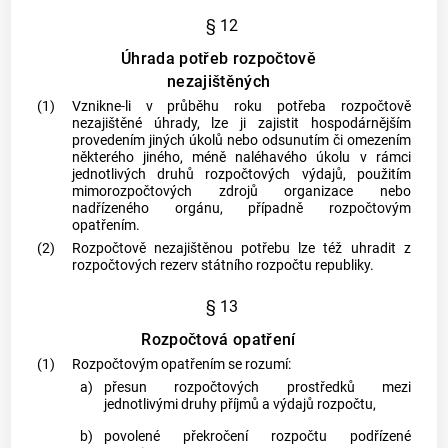
§ 12
Úhrada potřeb rozpočtově
nezajištěných
(1)
Vznikne-li v průběhu roku potřeba rozpočtově
nezajištěné úhrady, lze ji zajistit hospodárnějším
provedením jiných úkolů nebo odsunutím či omezením
některého jiného, méně naléhavého úkolu v rámci
jednotlivých druhů rozpočtových výdajů, použitím
mimorozpočtových zdrojů organizace nebo
nadřízeného orgánu, případně rozpočtovým
opatřením.
(2)
Rozpočtově nezajištěnou potřebu lze též uhradit z
rozpočtových rezerv státního rozpočtu republiky.
§ 13
Rozpočtová opatření
(1)
Rozpočtovým opatřením se rozumí:
a)
přesun rozpočtových prostředků mezi
jednotlivými druhy příjmů a výdajů rozpočtu,
b)
povolené překročení rozpočtu podřízené