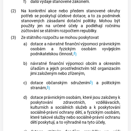
f)
další výdaje stanovené zákonem.
(2)
Na konkrétní akce nebo předem stanovené okruhy
potřeb se poskytují účelové dotace, a to za podmínek
stanovených zásadami dotační politiky. Mohou být
použity jen na určené účely a podléhají ročnímu
zúčtování se státním rozpočtem republiky.
(3)
Ze státního rozpočtu se mohou poskytovat
a)
dotace a návratné finanční výpomoci právnickým
osobám a fyzickým osobám vyvíjejícím
4
podnikatelskou činnost,
)
b)
návratné finanční výpomoci obcím a okresním
úřadům a jejich prostřednictvím též organizacím
jimi založeným nebo zřízeným,
5
c)
dotace občanským sdružením
)
a politickým
6
stranám,
)
d)
dotace právnickým osobám, které jsou založeny k
poskytování zdravotních, vzdělávacích,
kulturních a sociálních služeb a k poskytování
sociálně-právní ochrany dětí, a fyzickým osobám,
které takové služby nebo sociálně-právní ochranu
dětí poskytují, a to výhradně na tyto účely,