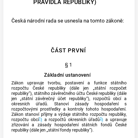
PRAVIDLA REPUBLIKY)
Česká národní rada se usnesla na tomto zákoně:
ČÁST PRVNÍ
§ 1
Základní ustanovení
Zákon upravuje tvorbu, postavení a funkce státního
rozpočtu České republiky (dále jen „státní rozpočet
republiky“), státního závěrečného účtu České republiky (dále
jen „státní závěrečný účet republiky“), rozpočtů
obcí
a
okresních úřadů. Stanoví zásady hospodaření s
rozpočtovými prostředky a kontroly tohoto hospodaření.
Zákon stanoví příjmy a výdaje státního rozpočtu republiky,
1
2
rozpočtu
obcí
)
a rozpočtů okresních úřadů
)
a upravuje
zřizování a zásady hospodaření státních fondů České
republiky (dále jen „státní fondy republiky“).