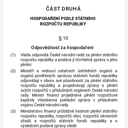
ČÁST DRUHÁ
HOSPODAŘENÍ PODLE STÁTNÍHO
ROZPOČTU REPUBLIKY
§ 10
Odpovědnost za hospodaření
(1)
Vláda odpovídá České národní radě za plnění státního
rozpočtu republiky a podává jí čtvrtletně zprávy o jeho
plnění.
(2)
Ministři a vedoucí ostatních ústředních orgánů a
orgánů pověřených správou státních fondů republiky
odpovídají v oboru své působnosti za plnění státního
rozpočtu republiky a projednávají zprávy o plnění
svých rozpočtů v příslušných orgánech České národní
rady. Ministr financí projednává plnění rozpočtové
kapitoly Všeobecná pokladní správa v příslušném
orgánu České národní rady.
(3)
Ministerstvo financí průběžně hodnotí plnění státního
rozpočtu republiky, rozpočtů
obcí
, rozpočtů okresních
úřadů a rozpočtů státních fondů republiky a o
výsledcích podává zprávy vládě.