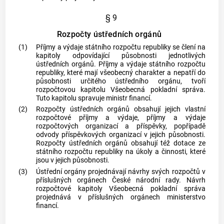
§ 9
Rozpočty ústředních orgánů
(1)
Příjmy a výdaje státního rozpočtu republiky se člení na
kapitoly odpovídající působnosti jednotlivých
ústředních orgánů. Příjmy a výdaje státního rozpočtu
republiky, které mají všeobecný charakter a nepatří do
působnosti určitého ústředního orgánu, tvoří
rozpočtovou kapitolu Všeobecná pokladní správa.
Tuto kapitolu spravuje ministr financí.
(2)
Rozpočty ústředních orgánů obsahují jejich vlastní
rozpočtové příjmy a výdaje, příjmy a výdaje
rozpočtových organizací a příspěvky, popřípadě
odvody příspěvkových organizací v jejich působnosti.
Rozpočty ústředních orgánů obsahují též dotace ze
státního rozpočtu republiky na úkoly a činnosti, které
jsou v jejich působnosti.
(3)
Ústřední orgány projednávají návrhy svých rozpočtů v
příslušných orgánech České národní rady. Návrh
rozpočtové kapitoly Všeobecná pokladní správa
projednává v příslušných orgánech ministerstvo
financí.