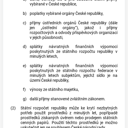
vybírané v České republice,
b)
poplatky vybírané orgány České republiky,
c)
příjmy ústředních orgánů České republiky (dále
jen „ústřední orgány“), jakož i příjmy
rozpočtových a odvody příspěvkových organizací
v jejich působnosti,
d)
splátky návratných finančních výpomocí
poskytnutých ze státního rozpočtu republiky v
minulých letech,
e)
splátky návratných finančních výpomocí
poskytnutých ze státního rozpočtu federace v
minulých letech subjektům, jejichž sídlo je na
území České republiky,
f)
výnosy ze státního majetku,
g)
další příjmy stanovené zvláštním zákonem.
(2)
Státní rozpočet republiky může ke krytí nezbytných
potřeb použít prostředků z minulých let, popřípadě
prostředků získaných úvěrem nebo prodejem státních
cenných papírů
. Použití těchto prostředků je možno
uskutečnit jen se souhlasem České národní rady.