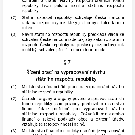
kontrolního úřadu. Návrhy rozpočtů státních fondů
republiky tvoří přílohu návrhu státního rozpočtu
republiky.
(2)
Státní rozpočet republiky schvaluje Česká národní
rada na rozpočtový rok, který je shodný s kalendářním
rokem.
(3)
Návrh státního rozpočtu republiky předkládá vláda ke
schválení České národní radě tak, aby zákon o státním
rozpočtu České republiky na příslušný rozpočtový rok
mohl být schválen před 1. lednem tohoto roku.
§ 7
Řízení prací na vypracování návrhu
státního rozpočtu republiky
(1)
Ministerstvo financí řídí práce na vypracování návrhu
státního rozpočtu republiky.
(2)
Ústřední orgány a orgány pověřené správou státních
fondů republiky jsou povinny předložit ministerstvu
financí údaje potřebné pro vypracování návrhu
státního rozpočtu republiky. Požádá-li ministerstvo
financí o takové podklady
obce
a okresní úřady,
vztahuje se tato povinnost i na ně.
(3)
Ministerstvo financí metodicky usměrňuje vypracování