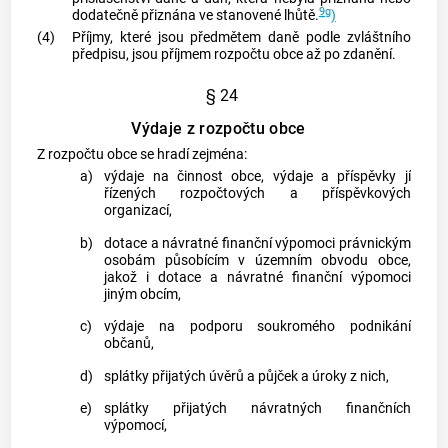
9g
dodatečně přiznána ve stanovené lhůtě.
)
(4)
Příjmy, které jsou předmětem daně podle zvláštního
předpisu, jsou příjmem rozpočtu obce až po zdanění.
§ 24
Výdaje z rozpočtu obce
Z rozpočtu
obce
se hradí zejména:
a)
výdaje na činnost
obce
, výdaje a příspěvky jí
řízených rozpočtových a příspěvkových
organizací,
b)
dotace a návratné finanční výpomoci právnickým
osobám působícím v územním obvodu
obce
,
jakož i dotace a návratné finanční výpomoci
jiným
obcím
,
c)
výdaje na podporu soukromého podnikání
občanů,
d)
splátky přijatých úvěrů a půjček a úroky z nich,
e)
splátky přijatých návratných finančních
výpomocí,