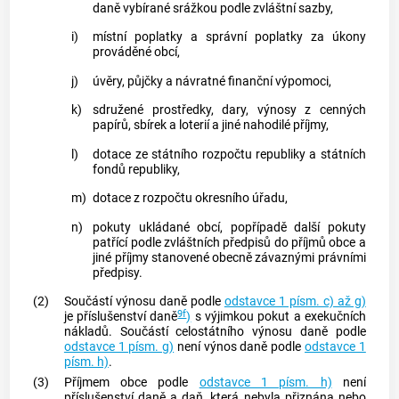
daně vybírané srážkou podle zvláštní sazby,
i)
místní poplatky a správní poplatky za úkony
prováděné obcí,
j)
úvěry, půjčky a návratné finanční výpomoci,
k)
sdružené prostředky, dary, výnosy z
cenných
papírů
, sbírek a loterií a jiné nahodilé příjmy,
l)
dotace ze státního rozpočtu republiky a státních
fondů republiky,
m)
dotace z rozpočtu okresního úřadu,
n)
pokuty ukládané obcí, popřípadě další pokuty
patřící podle zvláštních předpisů do příjmů obce a
jiné příjmy stanovené obecně závaznými právními
předpisy.
(2)
Součástí výnosu daně podle
odstavce 1 písm. c) až g)
9f
je příslušenství daně
)
s výjimkou pokut a exekučních
nákladů. Součástí celostátního výnosu daně podle
odstavce 1 písm. g)
není výnos daně podle
odstavce 1
písm. h)
.
(3)
Příjmem obce podle
odstavce 1 písm. h)
není
příslušenství daně a daň, která nebyla přiznána nebo