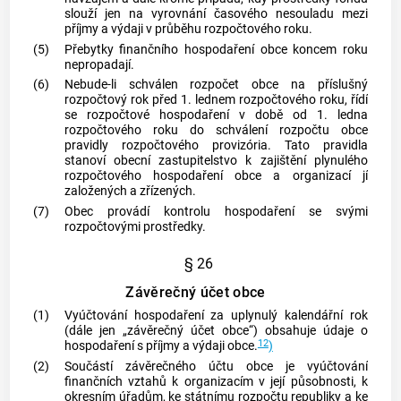
slouží jen na vyrovnání časového nesouladu mezi
příjmy a výdaji v průběhu rozpočtového roku.
(5)
Přebytky finančního hospodaření
obce
koncem roku
nepropadají.
(6)
Nebude-li schválen rozpočet
obce
na příslušný
rozpočtový rok před 1. lednem rozpočtového roku, řídí
se rozpočtové hospodaření v době od 1. ledna
rozpočtového roku do schválení rozpočtu
obce
pravidly rozpočtového provizória. Tato pravidla
stanoví obecní zastupitelstvo k zajištění plynulého
rozpočtového hospodaření
obce
a organizací jí
založených a zřízených.
(7)
Obec
provádí kontrolu hospodaření se svými
rozpočtovými prostředky.
§ 26
Závěrečný účet obce
(1)
Vyúčtování hospodaření za uplynulý kalendářní rok
(dále jen „závěrečný účet
obce
“) obsahuje údaje o
12
hospodaření s příjmy a výdaji
obce
.
)
(2)
Součástí závěrečného účtu
obce
je vyúčtování
finančních vztahů k organizacím v její působnosti, k
okresním úřadům, ke státnímu rozpočtu republiky a ke