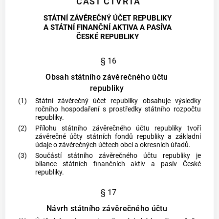
ČÁST ČTVRTÁ
STÁTNÍ ZÁVĚREČNÝ ÚČET REPUBLIKY
A STÁTNÍ FINANČNÍ AKTIVA A PASÍVA
ČESKÉ REPUBLIKY
§ 16
Obsah státního závěrečného účtu
republiky
(1)
Státní závěrečný účet republiky obsahuje výsledky
ročního hospodaření s prostředky státního rozpočtu
republiky.
(2)
Přílohu státního závěrečného účtu republiky tvoří
závěrečné účty státních fondů republiky a základní
údaje o závěrečných účtech
obcí
a okresních úřadů.
(3)
Součástí státního závěrečného účtu republiky je
bilance státních finančních aktiv a pasív České
republiky.
§ 17
Návrh státního závěrečného účtu