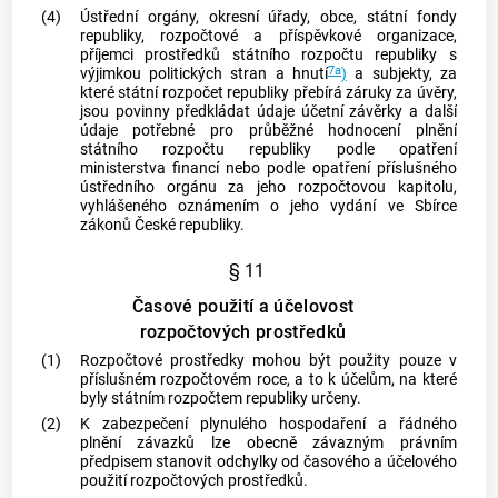
(4)
Ústřední orgány, okresní úřady, obce, státní fondy
republiky, rozpočtové a příspěvkové organizace,
příjemci prostředků státního rozpočtu republiky s
7a
výjimkou politických stran a hnutí
)
a subjekty, za
které státní rozpočet republiky přebírá záruky za úvěry,
jsou povinny předkládat údaje účetní závěrky a další
údaje potřebné pro průběžné hodnocení plnění
státního rozpočtu republiky podle opatření
ministerstva financí nebo podle opatření příslušného
ústředního orgánu za jeho rozpočtovou kapitolu,
vyhlášeného oznámením o jeho vydání ve Sbírce
zákonů České republiky.
§ 11
Časové použití a účelovost
rozpočtových prostředků
(1)
Rozpočtové prostředky mohou být použity pouze v
příslušném rozpočtovém roce, a to k účelům, na které
byly státním rozpočtem republiky určeny.
(2)
K zabezpečení plynulého hospodaření a řádného
plnění závazků lze obecně závazným právním
předpisem stanovit odchylky od časového a účelového
použití rozpočtových prostředků.