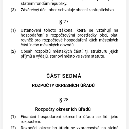
státním fondům republiky.
(3)
Závěrečný účet
obce
schvaluje obecní zastupitelstvo.
§ 27
(1)
Ustanovení tohoto zákona, která se vztahují na
hospodaření s rozpočtovými prostředky obcí, platí
rovněž pro rozpočtové hospodaření jejich městských
částí nebo městských obvodů.
(2)
Obsah rozpočtů městských částí, tj. strukturu jejich
příjmů a výdajů, stanoví město ve svém statutu.
ČÁST SEDMÁ
ROZPOČTY OKRESNÍCH ÚŘADŮ
§ 28
Rozpočty okresních úřadů
(1)
Finanční hospodaření okresního úřadu se řídí jeho
rozpočtem.
(2)
Rozpočet okresního úřadu se vypracovává na stejné