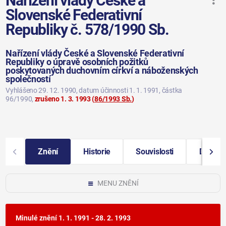
Nařízení vlády České a
Slovenské Federativní
Republiky č. 578/1990 Sb.
Nařízení vlády České a Slovenské Federativní
Republiky o úpravě osobních požitků
poskytovaných duchovním církví a náboženských
společností
Vyhlášeno 29. 12. 1990
, datum účinnosti 1. 1. 1991
, částka
96/1990
,
zrušeno 1. 3. 1993
(
86/1993 Sb.
)
Znění
Historie
Souvislosti
Další i
MENU ZNĚNÍ
Minulé znění
1. 1. 1991 - 28. 2. 1993