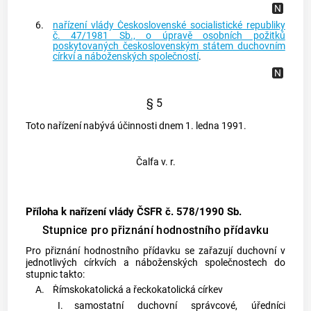
6.
nařízení vlády Československé socialistické republiky
č. 47/1981 Sb., o úpravě osobních požitků
poskytovaných československým státem duchovním
církví a náboženských společností
.
§ 5
Toto nařízení nabývá účinnosti dnem 1. ledna 1991.
Čalfa v. r.
Příloha k nařízení vlády ČSFR č. 578/1990 Sb.
Stupnice pro přiznání hodnostního přídavku
Pro přiznání hodnostního přídavku se zařazují duchovní v
jednotlivých církvích a náboženských společnostech do
stupnic takto:
A.
Římskokatolická a řeckokatolická církev
I.
samostatní duchovní správcové, úředníci