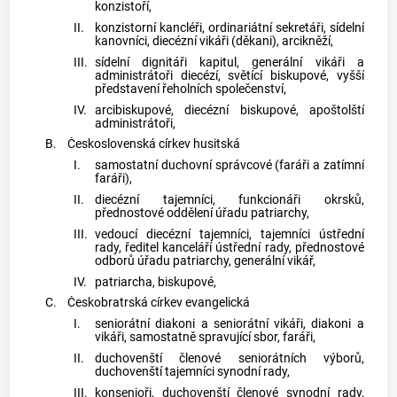
konzistoří,
II.
konzistorní kancléři, ordinariátní sekretáři, sídelní
kanovníci, diecézní vikáři (děkani), arcikněží,
III.
sídelní dignitáři kapitul, generální vikáři a
administrátoři diecézí, světící biskupové, vyšší
představení řeholních společenství,
IV.
arcibiskupové, diecézní biskupové, apoštolští
administrátoři,
B.
Československá církev husitská
I.
samostatní duchovní správcové (faráři a zatímní
faráři),
II.
diecézní tajemníci, funkcionáři okrsků,
přednostové oddělení úřadu patriarchy,
III.
vedoucí diecézní tajemníci, tajemníci ústřední
rady, ředitel kanceláří ústřední rady, přednostové
odborů úřadu patriarchy, generální vikář,
IV.
patriarcha, biskupové,
C.
Českobratrská církev evangelická
I.
seniorátní diakoni a seniorátní vikáři, diakoni a
vikáři, samostatně spravující sbor, faráři,
II.
duchovenští členové seniorátních výborů,
duchovenští tajemníci synodní rady,
III.
konsenioři, duchovenští členové synodní rady,