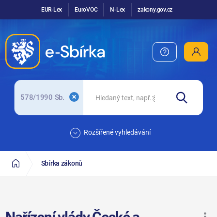
EUR-Lex
EuroVOC
N-Lex
zakony.gov.cz
578/1990 Sb.
Rozšířené vyhledávání
Sbírka zákonů