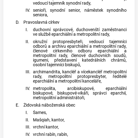
vedoucí tajemník synodní rady,
IV.
senioři, synodní senior, náměstek synodního
seniora,
D.
Pravoslavná církev
I.
duchovní správcové, duchovenští zaměstnanci
ve službě eparchiální a metropolitní rady,
II.
okružní protopresbyteři, vedoucí tajemníci
odborů a archivu eparchiální a metropolitní rady,
členové církevního odboru eparchiální a
metropolitní rady, členové duchovních soudů,
igumeni, představení katedrálních chrámů,
osobní tajemníci biskupů,
III.
archimandrita, kancléř a vícekancléř metropolitní
rady, metropolitní protopresbyter, ředitelé
eparchiální a metropolitní kanceláře,
IV.
metropolita, arcibiskupové, eparchiální
biskupové, biskupové-vikáři, správci eparchií,
metropolitní administrátoři,
E.
Židovská náboženská
obec
I.
Šames,
II.
Mašqiah, kantor,
III.
vrchní kantor,
IV.
vrchní rabín, rabín,