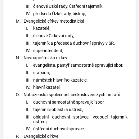
III.
členové Úzké rady, ústřední tajemník,
IV.
předseda Úzké rady, biskup,
M.
Evangelická církev metodistická
I.
kazatelé,
II.
členové Církevní rady,
III.
tajemník a předseda duchovní správy v SR,
IV.
superintendent,
N.
Novoapoštolská církev
I.
evangelista, pastýř samostatně spravující sbor,
II.
staršina,
III.
náměstek hlavního kazatele,
IV.
hlavní kazatel,
O.
Náboženská společnost československých unitářů
I.
duchovní samostatně spravující sbor,
II.
tajemníci oblastí a ústředí,
III.
oblastní duchovní správce, vedoucí tajemník
ústředí,
IV.
ústřední duchovní správce,
P.
Evangelické církve