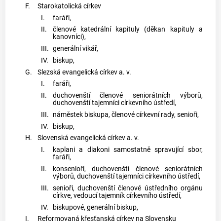
F.
Starokatolická církev
I.
faráři,
II.
členové katedrální kapituly (děkan kapituly a
kanovníci),
III.
generální vikář,
IV.
biskup,
G.
Slezská evangelická církev a. v.
I.
faráři,
II.
duchovenští členové seniorátních výborů,
duchovenští tajemníci církevního ústředí,
III.
náměstek biskupa, členové církevní rady, senioři,
IV.
biskup,
H.
Slovenská evangelická církev a. v.
I.
kaplani a diakoni samostatně spravující sbor,
faráři,
II.
konsenioři, duchovenští členové seniorátních
výborů, duchovenští tajemníci církevního ústředí,
III.
senioři, duchovenští členové ústředního orgánu
církve, vedoucí tajemník církevního ústředí,
IV.
biskupové, generální biskup,
I.
Reformovaná křesťanská církev na Slovensku