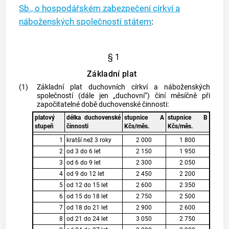
Sb., o hospodářském zabezpečení církví a
náboženských společností státem
:
§ 1
Základní plat
(1)
Základní plat duchovních církví a náboženských
společností (dále jen „duchovní“) činí měsíčně při
započitatelné době duchovenské činnosti:
platový
délka duchovenské
stupnice A
stupnice B
stupeň
činnosti
Kčs/měs.
Kčs/měs.
1
kratší než 3 roky
2 000
1 800
2
od 3 do 6 let
2 150
1 950
3
od 6 do 9 let
2 300
2 050
4
od 9 do 12 let
2 450
2 200
5
od 12 do 15 let
2 600
2 350
6
od 15 do 18 let
2 750
2 500
7
od 18 do 21 let
2 900
2 600
8
od 21 do 24 let
3 050
2 750