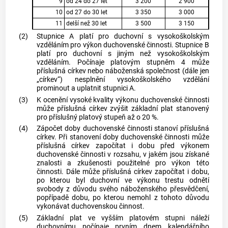
9
od 24 do 27 let
3 200
2 900
10
od 27 do 30 let
3 350
3 000
11
delší než 30 let
3 500
3 150
(2)
Stupnice A platí pro duchovní s vysokoškolským
vzděláním pro výkon duchovenské činnosti. Stupnice B
platí pro duchovní s jiným než vysokoškolským
vzděláním. Počínaje platovým stupněm 4 může
příslušná církev nebo náboženská společnost (dále jen
„církev“) nesplnění vysokoškolského vzdělání
prominout a uplatnit stupnici A.
(3)
K ocenění vysoké kvality výkonu duchovenské činnosti
může příslušná církev zvýšit základní plat stanovený
pro příslušný platový stupeň až o 20 %.
(4)
Zápočet doby duchovenské činnosti stanoví příslušná
církev. Při stanovení doby duchovenské činnosti může
příslušná církev započítat i dobu před výkonem
duchovenské činnosti v rozsahu, v jakém jsou získané
znalosti a zkušenosti použitelné pro výkon této
činnosti. Dále může příslušná církev započítat i dobu,
po kterou byl duchovní ve výkonu trestu odnětí
svobody z důvodu svého náboženského přesvědčení,
popřípadě dobu, po kterou nemohl z tohoto důvodu
vykonávat duchovenskou činnost.
(5)
Základní plat ve vyšším platovém stupni náleží
duchovnímu počínaje prvním dnem kalendářního