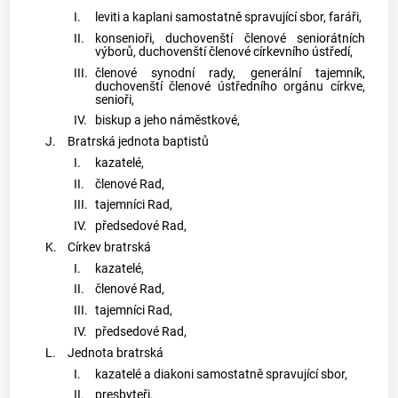
I.
leviti a kaplani samostatně spravující sbor, faráři,
II.
konsenioři, duchovenští členové seniorátních
výborů, duchovenští členové církevního ústředí,
III.
členové synodní rady, generální tajemník,
duchovenští členové ústředního orgánu církve,
senioři,
IV.
biskup a jeho náměstkové,
J.
Bratrská jednota baptistů
I.
kazatelé,
II.
členové Rad,
III.
tajemníci Rad,
IV.
předsedové Rad,
K.
Církev bratrská
I.
kazatelé,
II.
členové Rad,
III.
tajemníci Rad,
IV.
předsedové Rad,
L.
Jednota bratrská
I.
kazatelé a diakoni samostatně spravující sbor,
II.
presbyteři,