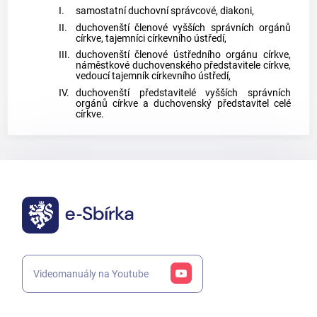
I.
samostatní duchovní správcové, diakoni,
II.
duchovenští členové vyšších správních orgánů
církve, tajemníci církevního ústředí,
III.
duchovenští členové ústředního orgánu církve,
náměstkové duchovenského představitele církve,
vedoucí tajemník církevního ústředí,
IV.
duchovenští představitelé vyšších správních
orgánů církve a duchovenský představitel celé
církve.
Videomanuály na Youtube