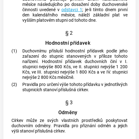
měsíce následujícího po dosažení doby duchovenské
činnosti uvedené v
odstavci 1
; je-li tímto dnem první
den kalendářního měsíce, náleží základní plat ve
vyšším platovém stupni od tohoto dne.
§ 2
Hodnostní přídavek
(1)
Duchovnímu přísluší hodnostní přídavek podle jeho
zařazení do stupnic stanovených v příloze tohoto
nařízení. Hodnostní přídavek duchovních činí v I.
stupnici nejvýše 800 Kčs, ve II. stupnici nejvýše 1 200
Kčs, ve III. stupnici nejvýše 1 800 Kčs a ve IV. stupnici
nejvýše 2 800 Kčs měsíčně.
(2)
Pravidla pro určení výše tohoto přídavku v jednotlivých
stupnicích stanoví příslušná církev.
§ 3
Odměny
Církev může ze svých vlastních prostředků poskytovat
duchovním odměny. Pravidla pro přiznání odměn a jejich
výši stanoví příslušná církev.