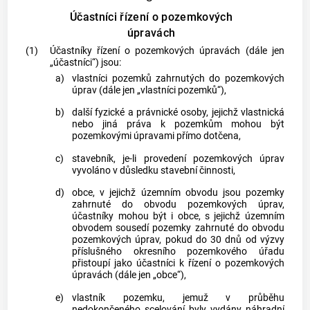
Účastníci řízení o pozemkových
úpravách
(1)
Účastníky řízení o pozemkových úpravách (dále jen
„účastníci“) jsou:
a)
vlastníci pozemků zahrnutých do pozemkových
úprav (dále jen „vlastníci pozemků“),
b)
další fyzické a právnické osoby, jejichž vlastnická
nebo jiná práva k pozemkům mohou být
pozemkovými úpravami přímo dotčena,
c)
stavebník, je-li provedení pozemkových úprav
vyvoláno v důsledku stavební činnosti,
d)
obce, v jejichž územním obvodu jsou pozemky
zahrnuté do obvodu pozemkových úprav,
účastníky mohou být i obce, s jejichž územním
obvodem sousedí pozemky zahrnuté do obvodu
pozemkových úprav, pokud do 30 dnů od výzvy
příslušného okresního pozemkového úřadu
přistoupí jako účastníci k řízení o pozemkových
úpravách (dále jen „obce“),
e)
vlastník pozemku, jemuž v průběhu
nedokončeného scelování byly vydány náhradní