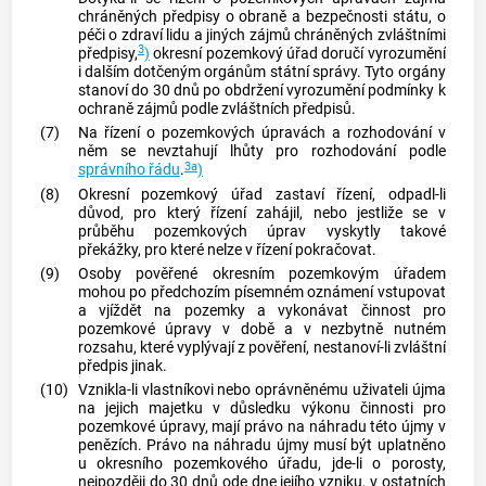
chráněných předpisy o obraně a bezpečnosti státu, o
péči o zdraví lidu a jiných zájmů chráněných zvláštními
3
předpisy,
)
okresní pozemkový úřad doručí vyrozumění
i dalším dotčeným orgánům státní správy. Tyto orgány
stanoví do 30 dnů po obdržení vyrozumění podmínky k
ochraně zájmů podle zvláštních předpisů.
(7)
Na řízení o pozemkových úpravách a rozhodování v
něm se nevztahují lhůty pro rozhodování podle
3a
správního řádu
.
)
(8)
Okresní pozemkový úřad zastaví řízení, odpadl-li
důvod, pro který řízení zahájil, nebo jestliže se v
průběhu pozemkových úprav vyskytly takové
překážky, pro které nelze v řízení pokračovat.
(9)
Osoby pověřené okresním pozemkovým úřadem
mohou po předchozím písemném oznámení vstupovat
a vjíždět na pozemky a vykonávat činnost pro
pozemkové úpravy v době a v nezbytně nutném
rozsahu, které vyplývají z pověření, nestanoví-li zvláštní
předpis jinak.
(10)
Vznikla-li vlastníkovi nebo oprávněnému uživateli újma
na jejich majetku v důsledku výkonu činnosti pro
pozemkové úpravy, mají právo na náhradu této újmy v
penězích. Právo na náhradu újmy musí být uplatněno
u okresního pozemkového úřadu, jde-li o porosty,
nejpozději do 30 dnů ode dne jejího vzniku, v ostatních