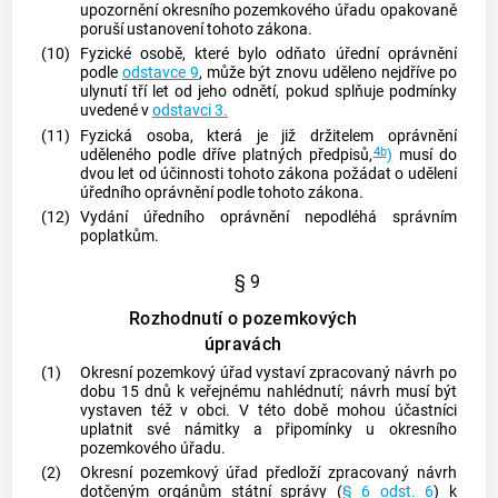
upozornění okresního pozemkového úřadu opakovaně
poruší ustanovení tohoto zákona.
(10)
Fyzické osobě, které bylo odňato úřední oprávnění
podle
odstavce 9
, může být znovu uděleno nejdříve po
ulynutí tří let od jeho odnětí, pokud splňuje podmínky
uvedené v
odstavci 3.
(11)
Fyzická osoba, která je již držitelem oprávnění
4b
uděleného podle dříve platných předpisů,
)
musí do
dvou let od účinnosti tohoto zákona požádat o udělení
úředního oprávnění podle tohoto zákona.
(12)
Vydání úředního oprávnění nepodléhá správním
poplatkům.
§ 9
Rozhodnutí o pozemkových
úpravách
(1)
Okresní pozemkový úřad vystaví zpracovaný návrh po
dobu 15 dnů k veřejnému nahlédnutí; návrh musí být
vystaven též v obci. V této době mohou účastníci
uplatnit své námitky a připomínky u okresního
pozemkového úřadu.
(2)
Okresní pozemkový úřad předloží zpracovaný návrh
dotčeným orgánům státní správy (
§ 6 odst. 6
) k