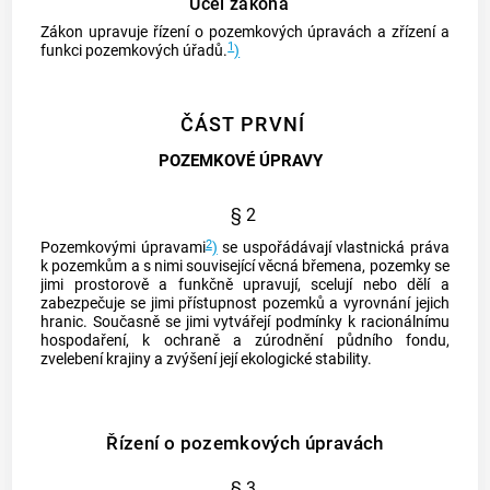
Účel zákona
Zákon upravuje řízení o pozemkových úpravách a zřízení a
1
funkci pozemkových úřadů.
)
ČÁST PRVNÍ
POZEMKOVÉ ÚPRAVY
§ 2
2
Pozemkovými úpravami
)
se uspořádávají vlastnická práva
k pozemkům a s nimi související věcná břemena, pozemky se
jimi prostorově a funkčně upravují, scelují nebo dělí a
zabezpečuje se jimi přístupnost pozemků a vyrovnání jejich
hranic. Současně se jimi vytvářejí podmínky k racionálnímu
hospodaření, k ochraně a zúrodnění půdního fondu,
zvelebení krajiny a zvýšení její ekologické stability.
Řízení o pozemkových úpravách
§ 3