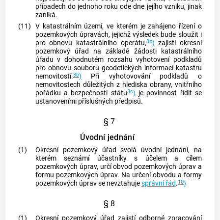
případech do jednoho roku ode dne jejího vzniku, jinak
zaniká.
(11)
V
katastrálním území
, ve kterém je zahájeno řízení o
pozemkových úpravách, jejichž výsledek bude sloužit i
3b
pro obnovu katastrálního operátu,
)
zajistí okresní
pozemkový úřad na základě žádosti katastrálního
úřadu v dohodnutém rozsahu vyhotovení podkladů
pro obnovu souboru geodetických informací katastru
3b
nemovitostí
.
)
Při vyhotovování podkladů o
nemovitostech
důležitých z hlediska obrany, vnitřního
3c
pořádku a bezpečnosti státu
)
je povinnost řídit se
ustanoveními příslušných předpisů.
§ 7
Úvodní jednání
(1)
Okresní pozemkový úřad svolá úvodní jednání, na
kterém seznámí účastníky s účelem a cílem
pozemkových úprav, určí obvod pozemkových úprav a
formu pozemkových úprav. Na určení obvodu a formy
10
pozemkových úprav se nevztahuje
správní řád
.
)
§ 8
(1)
Okresní pozemkový úřad zajistí odborné zpracování