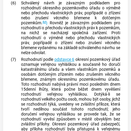
(6)
Schválený návrh je závazným podkladem pro
rozhodnutí okresního pozemkového úřadu o výměně
nebo přechodu vlastnických práv, popřípadě o zřízení
nebo zrušení věcného břemene k dotčeným
4d
pozemkům.
)
Rovněž je závazným podkladem pro
rozhodnutí o přechodu vlastnických práv k pozemkům,
na nichž se nacházejí společná zařízení. Proti
rozhodnutí o výměně nebo přechodu vlastnických
práv, popřípadě o zřízení nebo zrušení věcného
břemene vydanému na základě schváleného návrhu se
nelze odvolat.
(7)
Rozhodnutí podle
odstavce 6
okresní pozemkový úřad
oznamuje veřejnou vyhláškou a současně ho doručí
katastrálnímu úřadu a všem vlastníkům pozemků a
osobám dotčeným zřízením nebo zrušením věcného
břemene, známým okresnímu pozemkovému úřadu.
Toto rozhodnutí nabývá právní moci posledním dnem
15denní lhůty, která počne běžet dnem vyvěšení
rozhodnutí veřejnou vyhláškou. Dotýká-li se
rozhodnutí velkého počtu osob, mohou být osoby, jichž
se rozhodnutí týká, uvedeny ve zvláštní příloze, která
tvoří nedílnou součást tohoto rozhodnutí; jeho
doručení veřejnou vyhláškou se provede tak, že se
rozhodnutí vyvěsí způsobem v místě obvyklým bez
zvláštní přílohy. Okresní pozemkový úřad zabezpečí,
aby příloha rozhodnutí byla přístupná k veřejnému