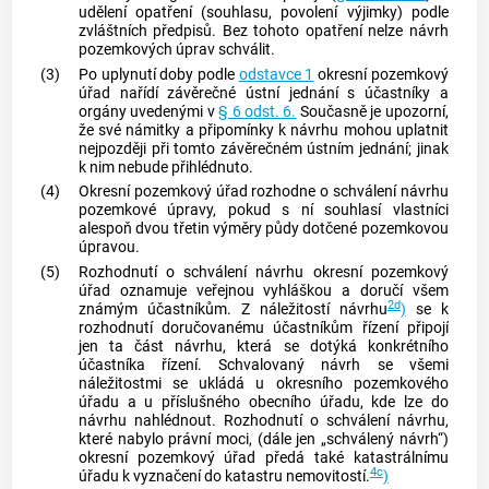
udělení opatření (souhlasu, povolení výjimky) podle
zvláštních předpisů. Bez tohoto opatření nelze návrh
pozemkových úprav schválit.
(3)
Po uplynutí doby podle
odstavce 1
okresní pozemkový
úřad nařídí závěrečné ústní jednání s účastníky a
orgány uvedenými v
§ 6 odst. 6.
Současně je upozorní,
že své námitky a připomínky k návrhu mohou uplatnit
nejpozději při tomto závěrečném ústním jednání; jinak
k nim nebude přihlédnuto.
(4)
Okresní pozemkový úřad rozhodne o schválení návrhu
pozemkové úpravy, pokud s ní souhlasí vlastníci
alespoň dvou třetin výměry půdy dotčené pozemkovou
úpravou.
(5)
Rozhodnutí o schválení návrhu okresní pozemkový
úřad oznamuje veřejnou vyhláškou a doručí všem
2d
známým účastníkům. Z náležitostí návrhu
)
se k
rozhodnutí doručovanému účastníkům řízení připojí
jen ta část návrhu, která se dotýká konkrétního
účastníka řízení. Schvalovaný návrh se všemi
náležitostmi se ukládá u okresního pozemkového
úřadu a u příslušného obecního úřadu, kde lze do
návrhu nahlédnout. Rozhodnutí o schválení návrhu,
které nabylo právní moci, (dále jen „schválený návrh“)
okresní pozemkový úřad předá také katastrálnímu
4c
úřadu k vyznačení do katastru
nemovitostí
.
)