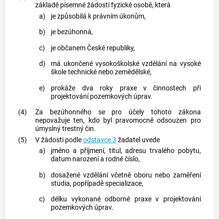
základě písemné žádosti fyzické osobě, která
a)
je způsobilá k právním úkonům,
b)
je bezúhonná,
c)
je občanem České republiky,
d)
má ukončené vysokoškolské vzdělání na vysoké
škole technické nebo zemědělské,
e)
prokáže dva roky praxe v činnostech při
projektování pozemkových úprav.
(4)
Za bezúhonného se pro účely tohoto zákona
nepovažuje ten, kdo byl pravomocně odsouzen pro
úmyslný
trestný čin
.
(5)
V žádosti podle
odstavce 3
žadatel uvede
a)
jméno a příjmení, titul, adresu trvalého pobytu,
datum narození a rodné číslo,
b)
dosažené vzdělání včetně oboru nebo zaměření
studia, popřípadě specializace,
c)
délku vykonané odborné praxe v projektování
pozemkových úprav.