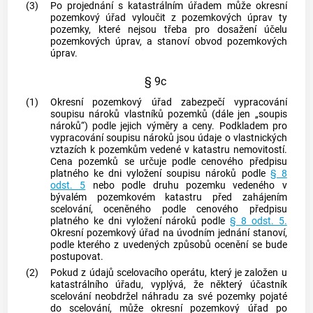
(3)
Po projednání s katastrálním úřadem může okresní
pozemkový úřad vyloučit z pozemkových úprav ty
pozemky, které nejsou třeba pro dosažení účelu
pozemkových úprav, a stanoví obvod pozemkových
úprav.
§ 9c
(1)
Okresní pozemkový úřad zabezpečí vypracování
soupisu nároků vlastníků pozemků (dále jen „soupis
nároků“) podle jejich výměry a ceny. Podkladem pro
vypracování soupisu nároků jsou údaje o vlastnických
vztazích k pozemkům vedené v katastru
nemovitostí
.
Cena pozemků se určuje podle cenového předpisu
platného ke dni vyložení soupisu nároků podle
§ 8
odst. 5
nebo podle druhu pozemku vedeného v
bývalém pozemkovém katastru před zahájením
scelování, oceněného podle cenového předpisu
platného ke dni vyložení nároků podle
§ 8 odst. 5.
Okresní pozemkový úřad na úvodním jednání stanoví,
podle kterého z uvedených způsobů ocenění se bude
postupovat.
(2)
Pokud z údajů scelovacího operátu, který je založen u
katastrálního úřadu, vyplývá, že některý účastník
scelování neobdržel náhradu za své pozemky pojaté
do scelování, může okresní pozemkový úřad po