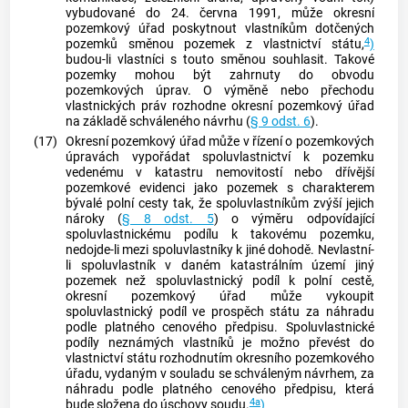
vybudované do 24. června 1991, může okresní
pozemkový úřad poskytnout vlastníkům dotčených
4
pozemků směnou pozemek z vlastnictví státu,
)
budou-li vlastníci s touto směnou souhlasit. Takové
pozemky mohou být zahrnuty do obvodu
pozemkových úprav. O výměně nebo přechodu
vlastnických práv rozhodne okresní pozemkový úřad
na základě schváleného návrhu (
§ 9 odst. 6
).
(17)
Okresní pozemkový úřad může v řízení o pozemkových
úpravách vypořádat spoluvlastnictví k pozemku
vedenému v katastru
nemovitostí
nebo dřívější
pozemkové evidenci jako pozemek s charakterem
bývalé polní cesty tak, že spoluvlastníkům zvýší jejich
nároky (
§ 8 odst. 5
) o výměru odpovídající
spoluvlastnickému podílu k takovému pozemku,
nedojde-li mezi spoluvlastníky k jiné dohodě. Nevlastní-
li spoluvlastník v daném
katastrálním území
jiný
pozemek než spoluvlastnický podíl k polní cestě,
okresní pozemkový úřad může vykoupit
spoluvlastnický podíl ve prospěch státu za náhradu
podle platného cenového předpisu. Spoluvlastnické
podíly neznámých vlastníků je možno převést do
vlastnictví státu rozhodnutím okresního pozemkového
úřadu, vydaným v souladu se schváleným návrhem, za
náhradu podle platného cenového předpisu, která
4a
bude složena do úschovy soudu.
)