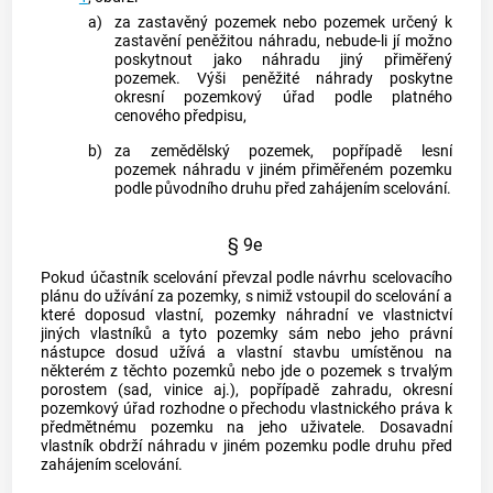
a)
za zastavěný pozemek nebo pozemek určený k
zastavění peněžitou náhradu, nebude-li jí možno
poskytnout jako náhradu jiný přiměřený
pozemek. Výši peněžité náhrady poskytne
okresní pozemkový úřad podle platného
cenového předpisu,
b)
za zemědělský pozemek, popřípadě lesní
pozemek náhradu v jiném přiměřeném pozemku
podle původního druhu před zahájením scelování.
§ 9e
Pokud účastník scelování převzal podle návrhu scelovacího
plánu do užívání za pozemky, s nimiž vstoupil do scelování a
které doposud vlastní, pozemky náhradní ve vlastnictví
jiných vlastníků a tyto pozemky sám nebo jeho právní
nástupce dosud užívá a vlastní stavbu umístěnou na
některém z těchto pozemků nebo jde o pozemek s trvalým
porostem (sad, vinice aj.), popřípadě zahradu, okresní
pozemkový úřad rozhodne o přechodu vlastnického práva k
předmětnému pozemku na jeho uživatele. Dosavadní
vlastník obdrží náhradu v jiném pozemku podle druhu před
zahájením scelování.