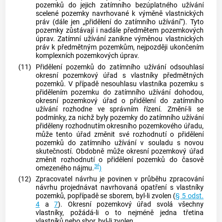
pozemků do jejich zatímního bezúplatného užívání
scelené pozemky navrhované k výměně vlastnických
práv (dále jen „přidělení do zatímního užívání“). Tyto
pozemky zůstávají i nadále předmětem pozemkových
úprav. Zatímní užívání zanikne výměnou vlastnických
práv k předmětným pozemkům, nejpozději ukončením
komplexních pozemkových úprav.
(11)
Přidělení pozemků do zatímního užívání odsouhlasí
okresní pozemkový úřad s vlastníky předmětných
pozemků. V případě nesouhlasu vlastníka pozemku s
přidělením pozemku do zatímního užívání dohodou,
okresní pozemkový úřad o přidělení do zatímního
užívání rozhodne ve správním řízení. Změní-li se
podmínky, za nichž byly pozemky do zatímního užívání
přiděleny rozhodnutím okresního pozemkového úřadu,
může tento úřad změnit své rozhodnutí o přidělení
pozemků do zatímního užívání v souladu s novou
skutečností. Obdobně může okresní pozemkový úřad
změnit rozhodnutí o přidělení pozemků do časově
3f
omezeného nájmu.
)
(12)
Zpracovatel návrhu je povinen v průběhu zpracování
návrhu projednávat navrhovaná opatření s vlastníky
pozemků, popřípadě se sborem, byl-li zvolen (
§ 5 odst.
4
a
7
). Okresní pozemkový úřad svolá všechny
vlastníky, požádá-li o to nejméně jedna třetina
vlastníků nebo sbor, byl-li zvolen.