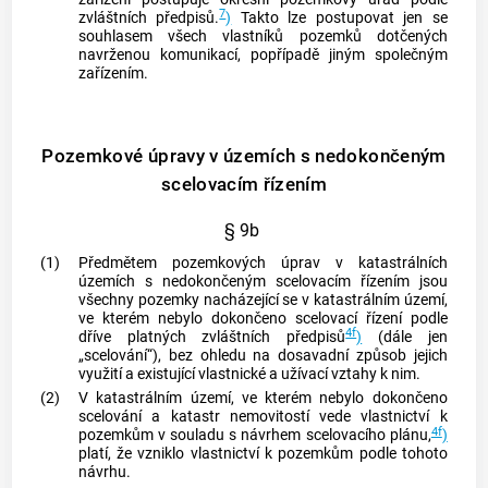
7
zvláštních předpisů.
)
Takto lze postupovat jen se
souhlasem všech vlastníků pozemků dotčených
navrženou komunikací, popřípadě jiným společným
zařízením.
Pozemkové úpravy v územích s nedokončeným
scelovacím řízením
§ 9b
(1)
Předmětem pozemkových úprav v
katastrálních
územích
s nedokončeným scelovacím řízením jsou
všechny pozemky nacházející se v
katastrálním území
,
ve kterém nebylo dokončeno scelovací řízení podle
4f
dříve platných zvláštních předpisů
)
(dále jen
„scelování“), bez ohledu na dosavadní způsob jejich
využití a existující vlastnické a užívací vztahy k nim.
(2)
V
katastrálním území
, ve kterém nebylo dokončeno
scelování a katastr
nemovitostí
vede vlastnictví k
4f
pozemkům v souladu s návrhem scelovacího plánu,
)
platí, že vzniklo vlastnictví k pozemkům podle tohoto
návrhu.