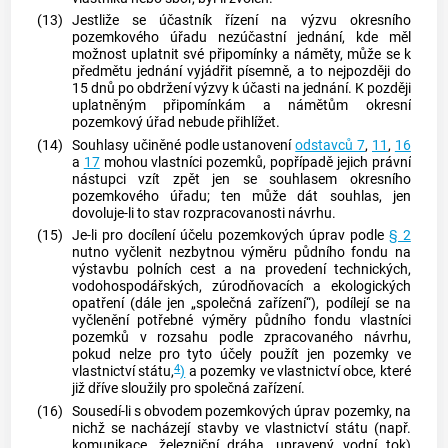
(13)
Jestliže se účastník řízení na výzvu okresního
pozemkového úřadu nezúčastní jednání, kde měl
možnost uplatnit své připomínky a náměty, může se k
předmětu jednání vyjádřit písemně, a to nejpozději do
15 dnů po obdržení výzvy k účasti na jednání. K později
uplatněným připomínkám a námětům okresní
pozemkový úřad nebude přihlížet.
(14)
Souhlasy učiněné podle ustanovení
odstavců 7
,
11
,
16
a
17
mohou vlastníci pozemků, popřípadě jejich právní
nástupci vzít zpět jen se souhlasem okresního
pozemkového úřadu; ten může dát souhlas, jen
dovoluje-li to stav rozpracovanosti návrhu.
(15)
Je-li pro docílení účelu pozemkových úprav podle
§ 2
nutno vyčlenit nezbytnou výměru půdního fondu na
výstavbu polních cest a na provedení technických,
vodohospodářských, zúrodňovacích a ekologických
opatření (dále jen „společná zařízení“), podílejí se na
vyčlenění potřebné výměry půdního fondu vlastníci
pozemků v rozsahu podle zpracovaného návrhu,
pokud nelze pro tyto účely použít jen pozemky ve
4
vlastnictví státu,
)
a pozemky ve vlastnictví obce, které
již dříve sloužily pro společná zařízení.
(16)
Sousedí-li s obvodem pozemkových úprav pozemky, na
nichž se nacházejí stavby ve vlastnictví státu (např.
komunikace, železniční dráha, upravený vodní tok)