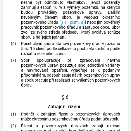
nesmí být odmítnuto vlastníkovi, jehož pozemky
zahrnují alespoň 10 % z výměry pozemků, na kterých
budou prováděny pozemkové úpravy. Dalším
nevoleným členem sboru je vedoucí okresního
pozemkového úřadu [
§ 11 písm. a)
] nebo jím pověřený
pracovník pozemkového úřadu a zástupce obce. Sbor
zvolí ze svého středu předsedu, který svolává schůze
sboru a řídí jejich jednání.
(6)
Počet členů sboru stanoví pozemkový úřad v rozsahu
5 až 15 členů podle celkového počtu vlastníků a podle
rozsahu řešeného území.
(7)
Sbor spolupracuje při zpracování návrhu
pozemkových úprav, posuzuje jeho jednotlivé varianty
a navrhovaná opatření, vyjadřuje se k podaným
připomínkám, odsouhlasuje návrh pozemkových úprav
a spolupracuje při realizaci schválených pozemkových
úprav.
§ 6
Zahájení řízení
(1)
Podnět k zahájení řízení o pozemkových úpravách
může okresnímu pozemkovému úřadu podat účastník.
(2)
Řízení o pozemkových úpravách zahájí okresní
pozemkový úřad na základě podnětu účastníka, pokud