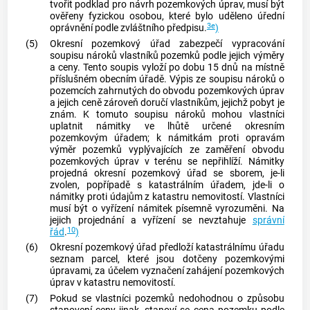
tvořit podklad pro návrh pozemkových úprav, musí být
ověřeny fyzickou osobou, které bylo uděleno úřední
3e
oprávnění podle zvláštního předpisu.
)
(5)
Okresní pozemkový úřad zabezpečí vypracování
soupisu nároků vlastníků pozemků podle jejich výměry
a ceny. Tento soupis vyloží po dobu 15 dnů na místně
příslušném obecním úřadě. Výpis ze soupisu nároků o
pozemcích zahrnutých do obvodu pozemkových úprav
a jejich ceně zároveň doručí vlastníkům, jejichž pobyt je
znám. K tomuto soupisu nároků mohou vlastníci
uplatnit námitky ve lhůtě určené okresním
pozemkovým úřadem; k námitkám proti opravám
výměr pozemků vyplývajících ze zaměření obvodu
pozemkových úprav v terénu se nepřihlíží. Námitky
projedná okresní pozemkový úřad se sborem, je-li
zvolen, popřípadě s katastrálním úřadem, jde-li o
námitky proti údajům z katastru
nemovitostí
. Vlastníci
musí být o vyřízení námitek písemně vyrozuměni. Na
jejich projednání a vyřízení se nevztahuje
správní
10
řád
.
)
(6)
Okresní pozemkový úřad předloží katastrálnímu úřadu
seznam parcel, které jsou dotčeny pozemkovými
úpravami, za účelem vyznačení zahájení pozemkových
úprav v katastru
nemovitostí
.
(7)
Pokud se vlastníci pozemků nedohodnou o způsobu