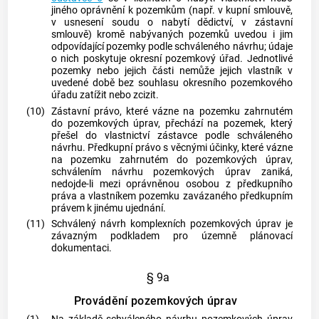
jiného oprávnění k pozemkům (např. v kupní smlouvě,
v usnesení soudu o nabytí dědictví, v zástavní
smlouvě) kromě nabývaných pozemků uvedou i jim
odpovídající pozemky podle schváleného návrhu; údaje
o nich poskytuje okresní pozemkový úřad. Jednotlivé
pozemky nebo jejich části nemůže jejich vlastník v
uvedené době bez souhlasu okresního pozemkového
úřadu zatížit nebo zcizit.
(10)
Zástavní právo, které vázne na pozemku zahrnutém
do pozemkových úprav, přechází na pozemek, který
přešel do vlastnictví zástavce podle schváleného
návrhu. Předkupní právo s věcnými účinky, které vázne
na pozemku zahrnutém do pozemkových úprav,
schválením návrhu pozemkových úprav zaniká,
nedojde-li mezi oprávněnou osobou z předkupního
práva a vlastníkem pozemku zavázaného předkupním
právem k jinému ujednání.
(11)
Schválený návrh komplexních pozemkových úprav je
závazným podkladem pro územně plánovací
dokumentaci.
§ 9a
Provádění pozemkových úprav