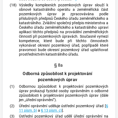
(18)
Výsledky komplexních pozemkových úprav slouží k
obnově katastrálního operátu a zeměměřická část
pozemkových úprav je zpracovávána podle
příslušných předpisů Českého úřadu zeměměřického a
katastrálního. Zvláštní společný předpis ministerstva a
Českého úřadu zeměměřického a katastrálního upraví
aplikaci těchto předpisů na provádění zeměměřických
činností při pozemkových úpravách. Současně vymezí
kompetence, které bude při těchto činnostech
vykonávat okresní pozemkový úřad, popřípadě které
pravomoci bude okresní pozemkový úřad uplatňovat
prostřednictvím katastrálního úřadu.
§ 8a
Odborná způsobilost k projektování
pozemkových úprav
(1)
Odbornou způsobilost k projektování pozemkových
úprav prokazují fyzické osoby oprávněním o odborné
způsobilosti k projektování pozemkových úprav (dále
jen „úřední oprávnění“).
(2)
Úřední oprávnění uděluje ústřední pozemkový úřad [
§
11 písm. b)
a
§ 13 písm. c)
].
(3)
Ústřední pozemkový úřad udělí úřední oprávnění na