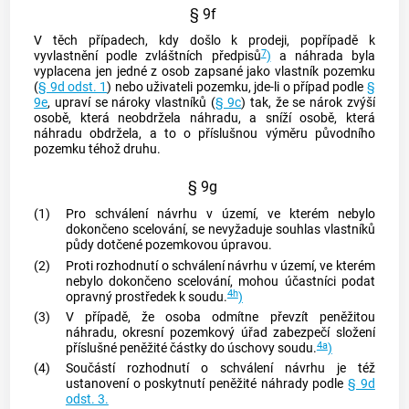
§ 9f
V těch případech, kdy došlo k prodeji, popřípadě k
7
vyvlastnění podle zvláštních předpisů
)
a náhrada byla
vyplacena jen jedné z osob zapsané jako vlastník pozemku
(
§ 9d odst. 1
) nebo uživateli pozemku, jde-li o případ podle
§
9e
, upraví se nároky vlastníků (
§ 9c
) tak, že se nárok zvýší
osobě, která neobdržela náhradu, a sníží osobě, která
náhradu obdržela, a to o příslušnou výměru původního
pozemku téhož druhu.
§ 9g
(1)
Pro schválení návrhu v území, ve kterém nebylo
dokončeno scelování, se nevyžaduje souhlas vlastníků
půdy dotčené pozemkovou úpravou.
(2)
Proti rozhodnutí o schválení návrhu v území, ve kterém
nebylo dokončeno scelování, mohou účastníci podat
4h
opravný prostředek k soudu.
)
(3)
V případě, že osoba odmítne převzít peněžitou
náhradu, okresní pozemkový úřad zabezpečí složení
4a
příslušné peněžité částky do úschovy soudu.
)
(4)
Součástí rozhodnutí o schválení návrhu je též
ustanovení o poskytnutí peněžité náhrady podle
§ 9d
odst. 3.