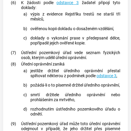
(6)
K žádosti podle
odstavce 3
žadatel připojí tyto
doklady:
a)
výpis z evidence Rejstříku trestů ne starší tří
měsíců,
b)
ověřenou kopii dokladu o dosaženém vzdělání,
c)
doklady o vykonání praxe v předepsané délce,
popřípadě jejich ověřené kopie.
(7)
Ústřední pozemkový úřad vede seznam fyzických
osob, kterým udělil úřední oprávnění.
(8)
Úřední oprávnění zaniká
a)
jestliže držitel úředního oprávnění přestal
splňovat některou z podmínek podle
odstavce 3
,
b)
požádá-li o to písemně držitel úředního oprávnění,
c)
smrtí držitele úředního oprávnění nebo
prohlášením za mrtvého,
d)
rozhodnutím ústředního pozemkového úřadu o
odnětí.
(9)
Ústřední pozemkový úřad může toto úřední oprávnění
odejmout v případě, že jeho držitel přes písemné