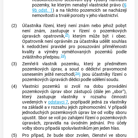
pozemky, ke kterým nenabyl vlastnické právo (
§
9b odst. 1
) a na těchto pozemcích se nacházejí
nemovitosti
a trvalé porosty v jeho vlastnictví.
(2)
Účastníka řízení, který není znám nebo jehož pobyt
není znám, zastupuje v řízení o pozemkových
2f
úpravách opatrovník,
)
kterým může být i obec.
Opatrovník není oprávněn za účastníka udělit souhlas
k nedodržení pravidel pro posuzování přiměřenosti
kvality a výměry vyměňovaných pozemků podle
2d
zvláštního předpisu.
)
(3)
Zemřel-li vlastník pozemku, který je předmětem
pozemkových úprav, a soud o dědictví pravomocně
2g
usnesením ještě nerozhodl,
)
jsou účastníky řízení o
pozemkových úpravách dědici podle sdělení soudu.
(4)
Vlastníci pozemků si zvolí na dobu provádění
pozemkových úprav sbor zástupců (dále jen „sbor“),
který zastupuje vlastníky v rozsahu činností
uvedených v
odstavci 7
, popřípadě jedná za vlastníky
na základě a v rozsahu jejich zplnomocnění. V případě
jednoduchých pozemkových úprav
lze od volby sboru
upustit. Sbor se volí po zahájení řízení o pozemkových
úpravách, zpravidla na úvodním jednání. Pro účely
volby sboru připadá spoluvlastníkům jen jeden hlas.
(5)
Pro případ, že bude sbor zvolen, členství ve sboru