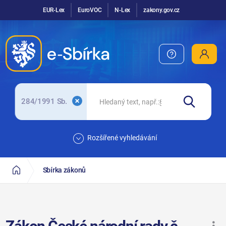
EUR-Lex
EuroVOC
N-Lex
zakony.gov.cz
284/1991 Sb.
Rozšířené vyhledávání
Sbírka zákonů