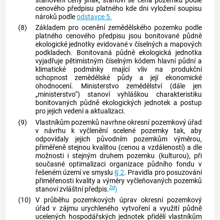
stanovení ceny jinak, stanoví se cena pozemku podle
cenového předpisu platného kde dni vyložení soupisu
nároků podle
odstavce 5.
(8)
Základem pro ocenění zemědělského pozemku podle
platného cenového předpisu jsou bonitované půdně
ekologické jednotky evidované v číselných a mapových
podkladech. Bonitovaná půdně ekologická jednotka
vyjadřuje pětimístným číselným kódem hlavní půdní a
klimatické podmínky mající vliv na produkční
schopnost zemědělské půdy a její ekonomické
ohodnocení. Ministerstvo zemědělství (dále jen
„ministerstvo“) stanoví vyhláškou charakteristiku
bonitovaných půdně ekologických jednotek a postup
pro jejich vedení a aktualizaci.
(9)
Vlastníkům pozemků navrhne okresní pozemkový úřad
v návrhu k vyčlenění scelené pozemky tak, aby
odpovídaly jejich původním pozemkům výměrou,
přiměřeně stejnou kvalitou (cenou a vzdáleností) a dle
možnosti i stejným druhem pozemku (kulturou), při
současné optimalizaci organizace půdního fondu v
řešeném území ve smyslu
§ 2
. Pravidla pro posuzování
přiměřenosti kvality a výměry vyčleňovaných pozemků
2d
stanoví zvláštní předpis.
)
(10)
V průběhu pozemkových úprav okresní pozemkový
úřad v zájmu urychleného vytvoření a využití půdně
ucelených hospodářských jednotek přidělí vlastníkům