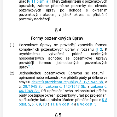
úřad [
§ 11 písm. a)
], který zahájil řízení o pozemkových
úpravách, zahrne předmětné pozemky do obvodu
pozemkových úprav po dohodě s okresním
pozemkovým úřadem, v jehož okrese se příslušné
pozemky nacházejí.
§ 4
Formy pozemkových úprav
(1)
Pozemkové úpravy se provádějí zpravidla formou
komplexních pozemkových úprav v rozsahu
§ 2
. K
urychlenému vytvoření půdně ucelených
hospodářských jednotek se pozemkové úpravy
provádějí formou
jednoduchých pozemkových
2d
úprav
)
.
(2)
Jednoduchou pozemkovou úpravou
se rozumí i
upřesnění nebo rekonstrukce přídělů půdy přidělené ve
smyslu
dekretů prezidenta republiky č. 12/1945 Sb.
a
č.
28/1945 Sb.
,
zákona č. 142/1947 Sb.
a
zákona č.
46/1948 Sb.
Při upřesnění nebo rekonstrukci přídělu
půdy postupuje okresní pozemkový úřad po projednání
s příslušným katastrálním úřadem přiměřeně podle
§ 8
odst. 5
,
6
,
7
,
9
,
10
a
11
,
§ 9 odst. 4
a
§ 9g odst. 5.
§ 5