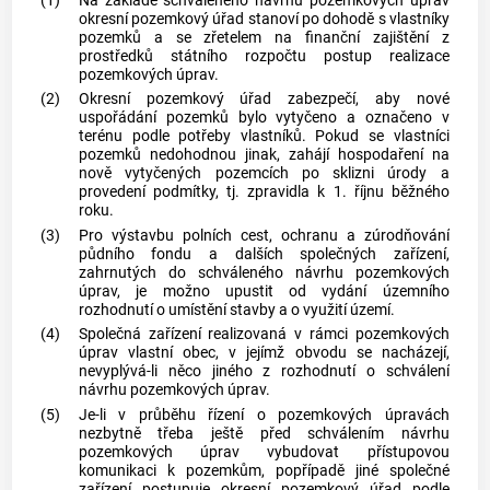
(1)
Na základě schváleného návrhu pozemkových úprav
okresní pozemkový úřad stanoví po dohodě s vlastníky
pozemků a se zřetelem na finanční zajištění z
prostředků státního rozpočtu postup realizace
pozemkových úprav.
(2)
Okresní pozemkový úřad zabezpečí, aby nové
uspořádání pozemků bylo vytyčeno a označeno v
terénu podle potřeby vlastníků. Pokud se vlastníci
pozemků nedohodnou jinak, zahájí hospodaření na
nově vytyčených pozemcích po sklizni úrody a
provedení podmítky, tj. zpravidla k 1. říjnu běžného
roku.
(3)
Pro výstavbu polních cest, ochranu a zúrodňování
půdního fondu a dalších společných zařízení,
zahrnutých do schváleného návrhu pozemkových
úprav, je možno upustit od vydání územního
rozhodnutí o umístění stavby a o využití území.
(4)
Společná zařízení realizovaná v rámci pozemkových
úprav vlastní
obec
, v jejímž obvodu se nacházejí,
nevyplývá-li něco jiného z rozhodnutí o schválení
návrhu pozemkových úprav.
(5)
Je-li v průběhu řízení o pozemkových úpravách
nezbytně třeba ještě před schválením návrhu
pozemkových úprav vybudovat přístupovou
komunikaci k pozemkům, popřípadě jiné společné
zařízení postupuje okresní pozemkový úřad podle