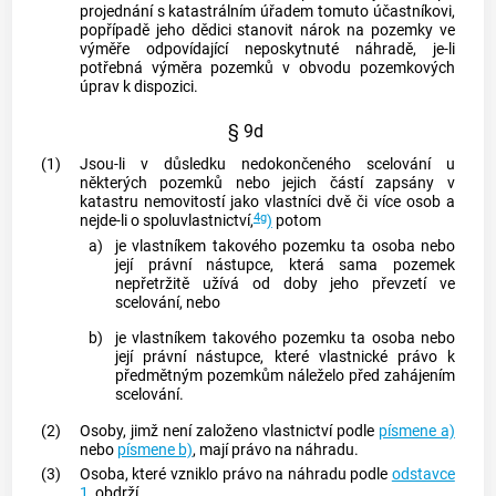
projednání s katastrálním úřadem tomuto účastníkovi,
popřípadě jeho dědici stanovit nárok na pozemky ve
výměře odpovídající neposkytnuté náhradě, je-li
potřebná výměra pozemků v obvodu pozemkových
úprav k dispozici.
§ 9d
(1)
Jsou-li v důsledku nedokončeného scelování u
některých pozemků nebo jejich částí zapsány v
katastru
nemovitostí
jako vlastníci dvě či více osob a
4g
nejde-li o spoluvlastnictví,
)
potom
a)
je vlastníkem takového pozemku ta osoba nebo
její právní nástupce, která sama pozemek
nepřetržitě užívá od doby jeho převzetí ve
scelování, nebo
b)
je vlastníkem takového pozemku ta osoba nebo
její právní nástupce, které vlastnické právo k
předmětným pozemkům náleželo před zahájením
scelování.
(2)
Osoby, jimž není založeno vlastnictví podle
písmene a)
nebo
písmene b)
, mají právo na náhradu.
(3)
Osoba, které vzniklo právo na náhradu podle
odstavce
1
, obdrží