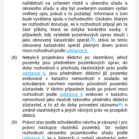
nahlédnutí na určeném místě u obecního úřadu a
okresního úřadu a aby byl uvedeným osobám vydán
ověřený opis, pokud o to požádají. Informace o tom
bude vyvěšena spolu s rozhodnutím. Osobám, kterým
se rozhodnutí doručuje, se k rozhodnutí připojí jen ta
část přílohy, která se dotýká konkrétní osoby. V
případech, kdy výsledek pozemkových úprav slouží i
3b
jako obnovený katastrální operát,
)
stává se tento
obnovený katastrální operát platným dnem právní
moci rozhodnutí podle
odstavce 6.
(8)
Nebylo-li projednáno dědictví po vlastníkovi, jehož
pozemky jsou předmětem pozemkových úprav, do
doby rozhodnutí o přechodu vlastnických práv podle
odstavce 6
, jsou předmětem dědictví již pozemky
evidované v katastru
nemovitostí
v souladu se
schváleným návrhem namísto původních pozemků
zůstavitele. V těchto případech bude po právní moci
rozhodnutí podle
odstavce 6
evidován v katastru
nemovitostí
jako vlastník takového předmětu dědictví
4e
zůstavitel, a to až do doby provedení záznamu
)
o
změně vlastnických a jiných věcných práv ve prospěch
dědiců.
(9)
Právní stav podle schváleného návrhu je závazný i pro
právní nástupce vlastníků pozemků. Do vydání
rozhodnutí okresního pozemkového úřadu podle
odstavce 6
se v listinách o nabytí vlastnictví nebo