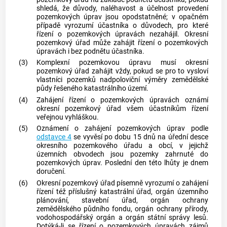
shledá, že důvody, naléhavost a účelnost provedení
pozemkových úprav jsou opodstatněné; v opačném
případě vyrozumí účastníka o důvodech, pro které
řízení o pozemkových úpravách nezahájil. Okresní
pozemkový úřad může zahájit řízení o pozemkových
úpravách i bez podnětu účastníka.
(3)
Komplexní pozemkovou úpravu musí okresní
pozemkový úřad zahájit vždy, pokud se pro to vysloví
vlastníci pozemků nadpoloviční výměry zemědělské
půdy řešeného
katastrálního území
.
(4)
Zahájení řízení o pozemkových úpravách oznámí
okresní pozemkový úřad všem účastníkům řízení
veřejnou vyhláškou.
(5)
Oznámení o zahájení pozemkových úprav podle
odstavce 4
se vyvěsí po dobu 15 dnů na úřední desce
okresního pozemkového úřadu a
obcí
, v jejichž
územních obvodech jsou pozemky zahrnuté do
pozemkových úprav. Poslední den této lhůty je dnem
doručení.
(6)
Okresní pozemkový úřad písemně vyrozumí o zahájení
řízení též příslušný katastrální úřad, orgán územního
plánování, stavební úřad, orgán ochrany
zemědělského půdního fondu, orgán ochrany přírody,
vodohospodářský orgán a orgán státní správy lesů.
Dotýká-li se řízení o pozemkových úpravách zájmů