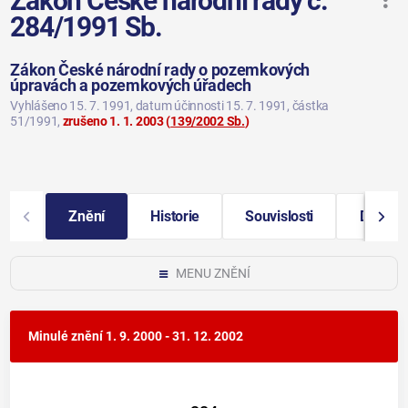
Zákon České národní rady č.
284/1991 Sb.
Zákon České národní rady o pozemkových
úpravách a pozemkových úřadech
Vyhlášeno 15. 7. 1991
, datum účinnosti 15. 7. 1991
, částka
51/1991
,
zrušeno 1. 1. 2003
(
139/2002 Sb.
)
Znění
Historie
Souvislosti
Další i
MENU ZNĚNÍ
Minulé znění
1. 9. 2000 - 31. 12. 2002