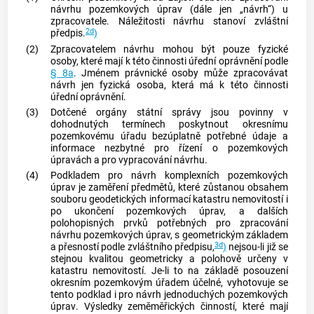
návrhu pozemkových úprav (dále jen „návrh“) u
zpracovatele. Náležitosti návrhu stanoví zvláštní
2d
předpis.
)
(2)
Zpracovatelem návrhu mohou být pouze fyzické
osoby, které mají k této činnosti úřední oprávnění podle
§ 8a
. Jménem právnické osoby může zpracovávat
návrh jen fyzická osoba, která má k této činnosti
úřední oprávnění.
(3)
Dotčené orgány státní správy jsou povinny v
dohodnutých termínech poskytnout okresnímu
pozemkovému úřadu bezúplatně potřebné údaje a
informace nezbytné pro řízení o pozemkových
úpravách a pro vypracování návrhu.
(4)
Podkladem pro návrh komplexních pozemkových
úprav je zaměření předmětů, které zůstanou obsahem
souboru geodetických informací katastru
nemovitostí
i
po ukončení pozemkových úprav, a dalších
polohopisných prvků potřebných pro zpracování
návrhu pozemkových úprav, s geometrickým základem
3d
a přesností podle zvláštního předpisu,
)
nejsou-li již se
stejnou kvalitou geometricky a polohově určeny v
katastru
nemovitostí
. Je-li to na základě posouzení
okresním pozemkovým úřadem účelné, vyhotovuje se
tento podklad i pro návrh
jednoduchých pozemkových
úprav
. Výsledky zeměměřických činností, které mají