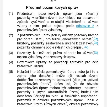
Předmět pozemkových úprav
(1)
Předmětem pozemkových úprav jsou všechny
pozemky v určitém území bez ohledu na dosavadní
způsob využívání a existující vlastnické a užívací
vztahy k nim, pokud nejsou podle
odstavce 2
z
pozemkových úprav vyloučeny.
(2)
Z pozemkových úprav jsou vyloučeny pozemky určené
2a
pro obranu státu, pro těžbu vyhrazených nerostů,
)
2b
hřbitovy, pozemky zastavěné a určené k zastavění,
)
2c
pozemky chráněné podle zvláštních předpisů.
)
2e
(3)
Pozemky, k nimž trvá právo náhradního užívání,
)
nejsou vyloučeny z pozemkových úprav.
(4)
Pozemkové úpravy se provádějí zpravidla pro celé
katastrální území
.
(5)
Nebrání-li to účelu pozemkových úprav nebo je-li to v
zájmu jeho dosažení, může být rozsah území
dotčeného pozemkovými úpravami (dále jen „obvod
pozemkových úprav“) určen tak, že do obvodu
pozemkových úprav mohou být zahrnuty i sousední
pozemky z jiných
katastrálních území
, bude-li tím
dosaženo účelnějšího tvaru a funkčního uspořádání
pozemků v obvodu pozemkových úprav. Jde-li o
katastrální území
různých okresů, okresní pozemkový