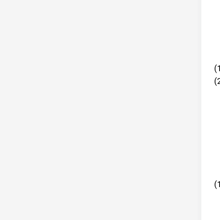
(
(
(