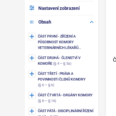
Nastavení zobrazení
Obsah
ČÁST PRVNÍ
- ZŘÍZENÍ A
PŮSOBNOST KOMORY
VETERINÁRNÍCH LÉKAŘŮ
(§ 1 — § 3)
ČÁST DRUHÁ
- ČLENSTVÍ V
Č
KOMOŘE
(§ 4 — § 5a)
ČÁST TŘETÍ
- PRÁVA A
POVINNOSTI ČLENŮ KOMORY
(§ 6 — § 6)
ČÁST ČTVRTÁ
- ORGÁNY KOMORY
(§ 8 — § 16)
ČÁST PÁTÁ
- DISCIPLINÁRNÍ ŘÍZENÍ