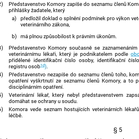
2)
Představenstvo
Komory zapíše do seznamu členů Komo
přihlášky žadatele, který
a)
předložil doklad o splnění podmínek pro výkon vete
veterinárního zákona,
b)
má plnou způsobilost k právním úkonům.
3)
Představenstvo
Komory současně se zaznamenáním z
veterinárnímu lékaři, který je podnikatelem podle
obc
přidělené identifikační číslo osoby, identifikační č
1d
registru osob
)
.
4)
Představenstvo
nezapíše do seznamu členů toho, komu
opatření vyškrtnutí ze seznamu členů Komory, a to
disciplinárním opatření.
5)
Veterinární lékař, který nebyl
představenstvem
zapsá
domáhat se ochrany u soudu.
6)
Komora vede seznam hostujících veterinárních lékařů
léčbě.
§ 5