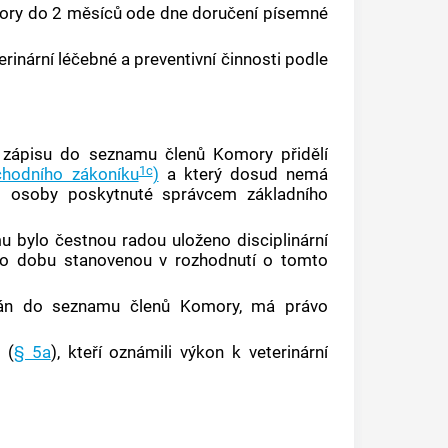
ry do 2 měsíců ode dne doručení písemné
rinární léčebné a preventivní činnosti podle
ápisu do seznamu členů Komory přidělí
1c
hodního zákoníku
)
a který dosud nemá
íslo osoby poskytnuté správcem základního
 bylo čestnou radou uloženo disciplinární
 po dobu stanovenou v rozhodnutí o tomto
n do seznamu členů Komory, má právo
 (
§ 5a
), kteří oznámili výkon k veterinární