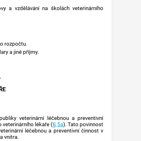
vy a vzdělávání na školách veterinárního
o rozpočtu.
ry a jiné příjmy.
Á
ŘE
ubliky veterinární léčebnou a preventivní
 veterinárního lékaře (
§ 5a
). Tato povinnost
eterinární léčebnou a preventivní činnost v
 vnitra.