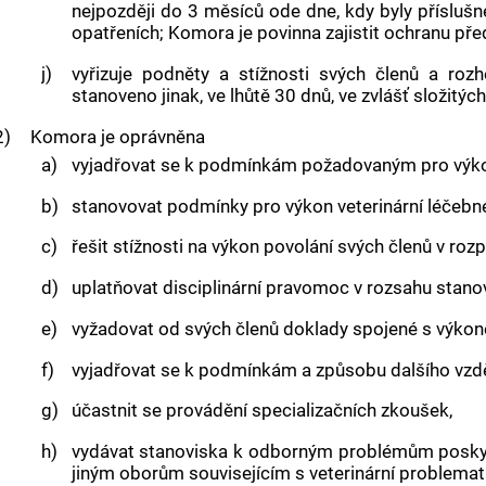
nejpozději do 3 měsíců ode dne, kdy byly příslušné
opatřeních; Komora je povinna zajistit ochranu p
j)
vyřizuje podněty a stížnosti svých členů a ro
stanoveno jinak, ve lhůtě 30 dnů, ve zvlášť složitý
2)
Komora je oprávněna
a)
vyjadřovat se k podmínkám požadovaným pro výkon
b)
stanovovat podmínky pro výkon veterinární léčebné 
c)
řešit stížnosti na výkon povolání svých členů v ro
d)
uplatňovat disciplinární pravomoc v rozsahu sta
e)
vyžadovat od svých členů doklady spojené s výkon
f)
vyjadřovat se k podmínkám a způsobu dalšího vzděl
g)
účastnit se provádění specializačních zkoušek,
h)
vydávat stanoviska k odborným problémům poskyto
jiným oborům souvisejícím s veterinární problemat