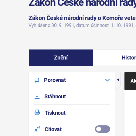
Zákon České národní rad
Zákon České národní rady o Komoře veter
Vyhlášeno 30. 9. 1991
, datum účinnosti 1. 10. 1991
,
Znění
Histor
Porovnat
Ak
Stáhnout
Tisknout
Citovat