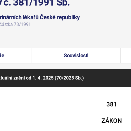
y č. 381/1991 Sb.
inárních lékařů České republiky
 částka 73/1991
ie
Souvislosti
tuální znění
od 1. 4. 2025
(
70/2025 Sb.
)
381
ZÁKON