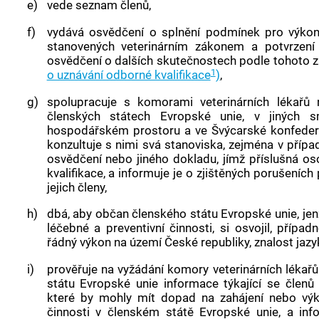
e)
vede seznam členů,
f)
vydává osvědčení o splnění podmínek pro výkon v
stanovených veterinárním zákonem a potvrzení
osvědčení o dalších skutečnostech podle tohoto z
1
o uznávání odborné kvalifikace
)
,
g)
spolupracuje s komorami veterinárních lékař
členských státech Evropské unie, v jiných
hospodářském prostoru a ve Švýcarské konfederac
konzultuje s nimi svá stanoviska, zejména v příp
osvědčení nebo jiného dokladu, jímž příslušná 
kvalifikace, a informuje je o zjištěných porušeních
jejich členy,
h)
dbá, aby občan členského státu Evropské unie, jen
léčebné a preventivní činnosti, si osvojil, přípa
řádný výkon na území České republiky, znalost jaz
i)
prověřuje na vyžádání komory veterinárních léka
státu Evropské unie informace týkající se členů 
které by mohly mít dopad na zahájení nebo výkon
činnosti v členském státě Evropské unie, a inf