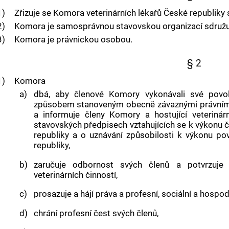
1)
Zřizuje se
Komora veterinárních lékařů České republiky
s
2)
Komora je samosprávnou stavovskou organizací sdružujíc
3)
Komora je právnickou osobou.
§ 2
1)
Komora
a)
dbá, aby členové Komory vykonávali své povol
způsobem stanoveným obecně závaznými právními
a informuje členy Komory a hostující veterinárn
stavovských předpisech vztahujících se k výkonu č
republiky a o uznávání způsobilosti k výkonu po
republiky,
b)
zaručuje odbornost svých členů a potvrzuj
veterinárních činností,
c)
prosazuje a hájí práva a profesní, sociální a hospo
d)
chrání profesní čest svých členů,