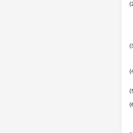
(
(
(
(
(