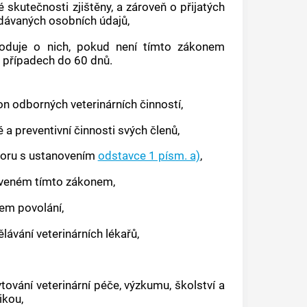
 skutečnosti zjištěny, a zároveň o přijatých
ředávaných
osobních údajů
,
zhoduje o nich, pokud není tímto zákonem
ch případech do 60 dnů.
 odborných veterinárních činností,
a preventivní činnosti svých členů,
zporu s ustanovením
odstavce 1 písm. a)
,
noveném tímto zákonem,
em povolání,
ávání veterinárních lékařů,
vání veterinární péče, výzkumu, školství a
ikou,