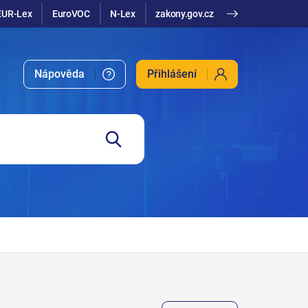
EUR-Lex
EuroVOC
N-Lex
zakony.gov.cz
Nápověda
Přihlášení