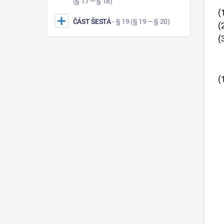
(§ 17 — § 18)
(
ČÁST ŠESTÁ
- § 19
(§ 19 — § 20)
(
(
(