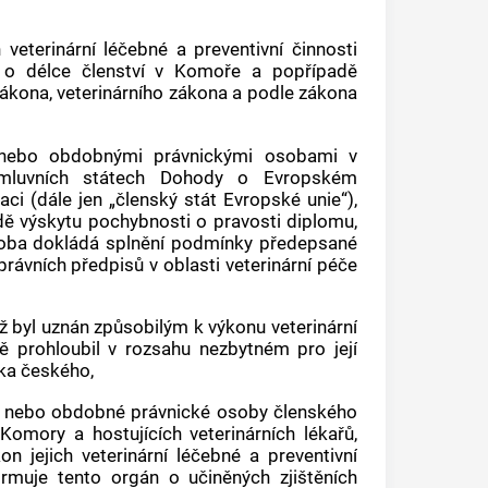
eterinární léčebné a preventivní činnosti
 o délce členství v Komoře a popřípadě
ákona, veterinárního zákona a podle zákona
ů nebo obdobnými právnickými osobami v
 smluvních státech Dohody o Evropském
i (dále jen „členský stát Evropské unie“),
adě výskytu pochybnosti o pravosti diplomu,
osoba dokládá splnění podmínky předepsané
 právních předpisů v oblasti veterinární péče
ž byl uznán způsobilým k výkonu veterinární
dně prohloubil v rozsahu nezbytném pro její
yka českého,
řů nebo obdobné právnické osoby členského
Komory a hostujících veterinárních lékařů,
 jejich veterinární léčebné a preventivní
ormuje tento orgán o učiněných zjištěních