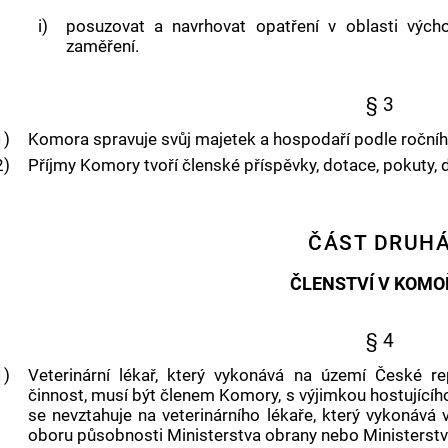
i)
posuzovat a navrhovat opatření v oblasti výcho
zaměření.
§ 3
1)
Komora spravuje svůj majetek a hospodaří podle ročníh
2)
Příjmy Komory tvoří členské příspěvky, dotace, pokuty, da
ČÁST DRUH
ČLENSTVÍ V KOMO
§ 4
1)
Veterinární lékař, který vykonává na území České rep
činnost, musí být členem Komory, s výjimkou hostujícího
se nevztahuje na veterinárního lékaře, který vykonává v
oboru působnosti Ministerstva obrany nebo Ministerstva