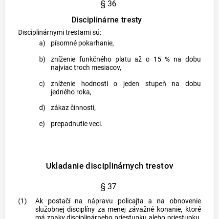
§ 36
Disciplinárne tresty
Disciplinárnymi trestami sú:
a)
písomné pokarhanie,
b)
zníženie funkčného platu až o 15 % na dobu
najviac troch mesiacov,
c)
zníženie hodnosti o jeden stupeň na dobu
jedného roka,
d)
zákaz činnosti,
e)
prepadnutie veci.
Ukladanie disciplinárnych trestov
§ 37
(1)
Ak postačí na nápravu policajta a na obnovenie
služobnej disciplíny za menej závažné konanie, ktoré
má znaky disciplinárneho priestupku alebo priestupku,