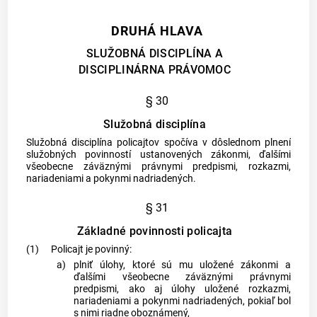
DRUHÁ HLAVA
SLUŽOBNÁ DISCIPLÍNA A
DISCIPLINÁRNA PRÁVOMOC
§ 30
Služobná disciplína
Služobná disciplína policajtov spočíva v dôslednom plnení
služobných povinností ustanovených zákonmi, ďalšími
všeobecne záväznými právnymi predpismi, rozkazmi,
nariadeniami a pokynmi nadriadených.
§ 31
Základné povinnosti policajta
(1)
Policajt je povinný:
a)
plniť úlohy, ktoré sú mu uložené zákonmi a
ďalšími všeobecne záväznými právnymi
predpismi, ako aj úlohy uložené rozkazmi,
nariadeniami a pokynmi nadriadených, pokiaľ bol
s nimi riadne oboznámený,