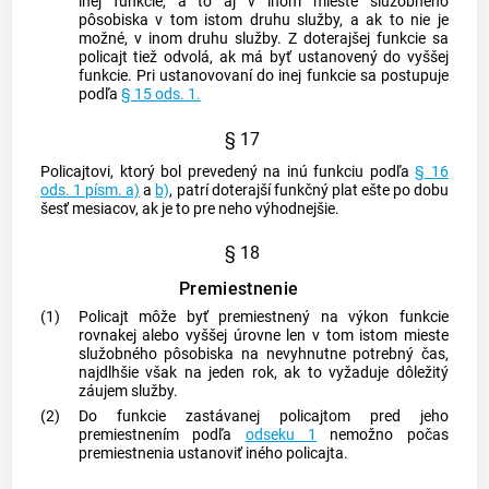
inej funkcie, a to aj v inom mieste služobného
pôsobiska v tom istom druhu služby, a ak to nie je
možné, v inom druhu služby. Z doterajšej funkcie sa
policajt tiež odvolá, ak má byť ustanovený do vyššej
funkcie. Pri ustanovovaní do inej funkcie sa postupuje
podľa
§ 15 ods. 1.
§ 17
Policajtovi, ktorý bol prevedený na inú funkciu podľa
§ 16
ods. 1 písm. a)
a
b)
, patrí doterajší funkčný plat ešte po dobu
šesť mesiacov, ak je to pre neho výhodnejšie.
§ 18
Premiestnenie
(1)
Policajt môže byť premiestnený na výkon funkcie
rovnakej alebo vyššej úrovne len v tom istom mieste
služobného pôsobiska na nevyhnutne potrebný čas,
najdlhšie však na jeden rok, ak to vyžaduje dôležitý
záujem služby.
(2)
Do funkcie zastávanej policajtom pred jeho
premiestnením podľa
odseku 1
nemožno počas
premiestnenia ustanoviť iného policajta.