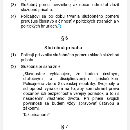
(3)
Služobný pomer nevznikne, ak občan odmietol zložiť
služobnú prísahu.
(4)
Policajtovi sa po dobu trvania služobného pomeru
prerušuje členstvo a činnosť v politických stranách a v
2
politických hnutiach.
)
§ 6
Služobná prísaha
(1)
Policajt pri vzniku služobného pomeru skladá služobnú
prísahu.
(2)
Služobná prísaha znie:
„Slávnostne vyhlasujem, že budem čestným,
statočným a disciplinovaným príslušníkom
Policajného zboru Slovenskej republiky. Svoje sily a
schopnosti vynaložím na to, aby som chránil práva
občanov, ich bezpečnosť a verejný poriadok, a to i s
nasadením vlastného života. Pri plnení svojich
povinností sa budem vždy spravovať ústavou a
zákonmi.
Tak prisahám!“
§ 7