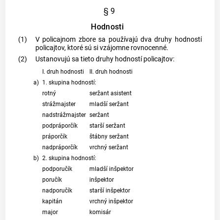
§ 9
Hodnosti
(1)
V policajnom zbore sa používajú dva druhy hodností
policajtov, ktoré sú si vzájomne rovnocenné.
(2)
Ustanovujú sa tieto druhy hodností policajtov:
I. druh hodnosti
II. druh hodnosti
a)
1. skupina hodností:
rotný
seržant asistent
strážmajster
mladší seržant
nadstrážmajster
seržant
podpráporčík
starší seržant
práporčík
štábny seržant
nadpráporčík
vrchný seržant
b)
2. skupina hodností:
podporučík
mladší inšpektor
poručík
inšpektor
nadporučík
starší inšpektor
kapitán
vrchný inšpektor
major
komisár