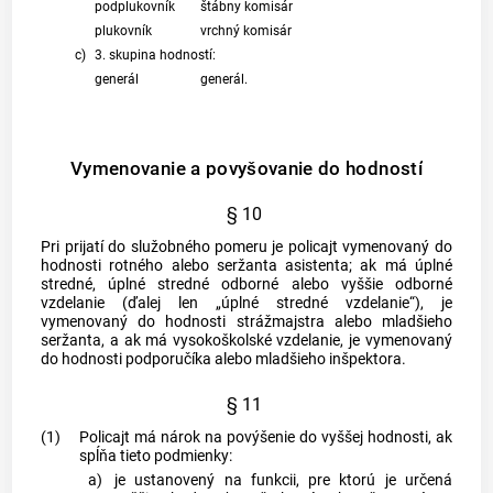
podplukovník
štábny komisár
plukovník
vrchný komisár
c)
3. skupina hodností:
generál
generál.
Vymenovanie a povyšovanie do hodností
§ 10
Pri prijatí do služobného pomeru je policajt vymenovaný do
hodnosti rotného alebo seržanta asistenta; ak má úplné
stredné, úplné stredné odborné alebo vyššie odborné
vzdelanie (ďalej len „úplné stredné vzdelanie“), je
vymenovaný do hodnosti strážmajstra alebo mladšieho
seržanta, a ak má vysokoškolské vzdelanie, je vymenovaný
do hodnosti podporučíka alebo mladšieho inšpektora.
§ 11
(1)
Policajt má nárok na povýšenie do vyššej hodnosti, ak
spĺňa tieto podmienky:
a)
je ustanovený na funkcii, pre ktorú je určená