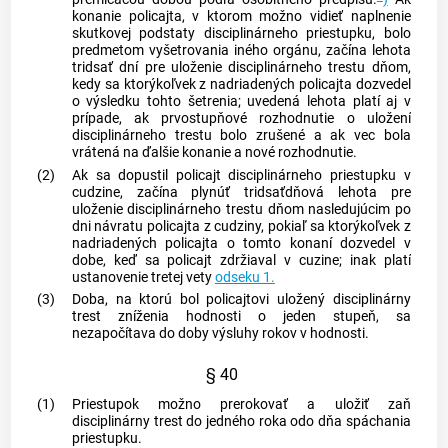
konanie policajta, v ktorom možno vidieť naplnenie
skutkovej podstaty disciplinárneho priestupku, bolo
predmetom vyšetrovania iného orgánu, začína lehota
tridsať dní pre uloženie disciplinárneho trestu dňom,
kedy sa ktorýkoľvek z nadriadených policajta dozvedel
o výsledku tohto šetrenia; uvedená lehota platí aj v
prípade, ak prvostupňové rozhodnutie o uložení
disciplinárneho trestu bolo zrušené a ak vec bola
vrátená na ďalšie konanie a nové rozhodnutie.
(2)
Ak sa dopustil policajt disciplinárneho priestupku v
cudzine, začína plynúť tridsaťdňová lehota pre
uloženie disciplinárneho trestu dňom nasledujúcim po
dni návratu policajta z cudziny, pokiaľ sa ktorýkoľvek z
nadriadených policajta o tomto konaní dozvedel v
dobe, keď sa policajt zdržiaval v cuzine; inak platí
ustanovenie tretej vety
odseku 1.
(3)
Doba, na ktorú bol policajtovi uložený disciplinárny
trest zníženia hodnosti o jeden stupeň, sa
nezapočítava do doby výsluhy rokov v hodnosti.
§ 40
(1)
Priestupok možno prerokovať a uložiť zaň
disciplinárny trest do jedného roka odo dňa spáchania
priestupku.