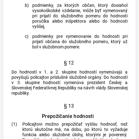
b)
podmienky, za ktorých občan, ktorý dosiahol
vysokoškolské vzdelanie, môže byť vymenovaný
pri prijatí do služobného pomeru do hodnosti
poručíka alebo inšpektora alebo do hodnosti
vyššej,
c)
podmienky pre vymenovanie do hodnosti pri
prijatí občana do služobného pomeru, ktorý už
bol v služobnom pomere.
§ 12
Do hodností v 1. a 2. skupine hodností vymenúvajú a
povyšujú policajtov príslušné služobné orgány. Do hodností
v 3. skupine hodností vymenúva prezident Českej a
Slovenskej Federatívnej Republiky na návrh vlády Slovenskej
republiky.
§ 13
Prepožičanie hodnosti
(1)
Policajtovi možno prepožičať vyššiu hodnosť, než
ktorú skutočne má, na dobu, po ktorú to vyžaduje
funkcia alebo služobné úlohy, ktorými je poverený.