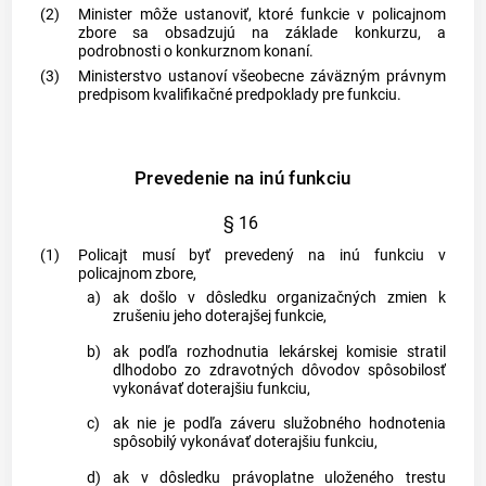
(2)
Minister môže ustanoviť, ktoré funkcie v policajnom
zbore sa obsadzujú na základe konkurzu, a
podrobnosti o konkurznom konaní.
(3)
Ministerstvo ustanoví všeobecne záväzným právnym
predpisom kvalifikačné predpoklady pre funkciu.
Prevedenie na inú funkciu
§ 16
(1)
Policajt musí byť prevedený na inú funkciu v
policajnom zbore,
a)
ak došlo v dôsledku organizačných zmien k
zrušeniu jeho doterajšej funkcie,
b)
ak podľa rozhodnutia lekárskej komisie stratil
dlhodobo zo zdravotných dôvodov spôsobilosť
vykonávať doterajšiu funkciu,
c)
ak nie je podľa záveru služobného hodnotenia
spôsobilý vykonávať doterajšiu funkciu,
d)
ak v dôsledku právoplatne uloženého trestu