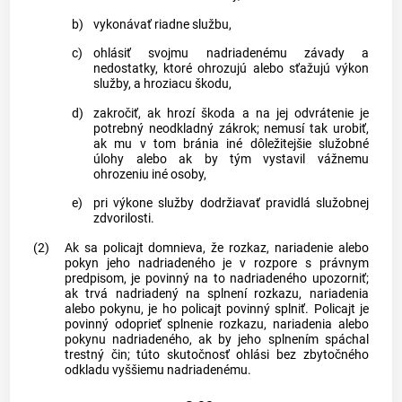
b)
vykonávať riadne službu,
c)
ohlásiť svojmu nadriadenému závady a
nedostatky, ktoré ohrozujú alebo sťažujú výkon
služby, a hroziacu škodu,
d)
zakročiť, ak hrozí škoda a na jej odvrátenie je
potrebný neodkladný zákrok; nemusí tak urobiť,
ak mu v tom bránia iné dôležitejšie služobné
úlohy alebo ak by tým vystavil vážnemu
ohrozeniu iné osoby,
e)
pri výkone služby dodržiavať pravidlá služobnej
zdvorilosti.
(2)
Ak sa policajt domnieva, že rozkaz, nariadenie alebo
pokyn jeho nadriadeného je v rozpore s právnym
predpisom, je povinný na to nadriadeného upozorniť;
ak trvá nadriadený na splnení rozkazu, nariadenia
alebo pokynu, je ho policajt povinný splniť. Policajt je
povinný odoprieť splnenie rozkazu, nariadenia alebo
pokynu nadriadeného, ak by jeho splnením spáchal
trestný čin
; túto skutočnosť ohlási bez zbytočného
odkladu vyššiemu nadriadenému.