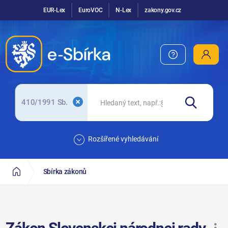
EUR-Lex
EuroVOC
N-Lex
zakony.gov.cz
410/1991 Sb.
Rozšířené vyhledávání
Sbírka zákonů