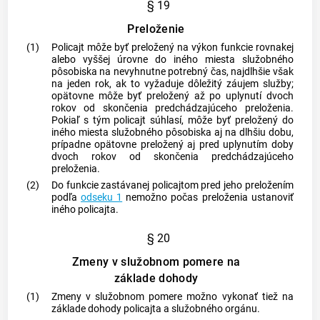
§ 19
Preloženie
(1)
Policajt môže byť preložený na výkon funkcie rovnakej
alebo vyššej úrovne do iného miesta služobného
pôsobiska na nevyhnutne potrebný čas, najdlhšie však
na jeden rok, ak to vyžaduje dôležitý záujem služby;
opätovne môže byť preložený až po uplynutí dvoch
rokov od skončenia predchádzajúceho preloženia.
Pokiaľ s tým policajt súhlasí, môže byť preložený do
iného miesta služobného pôsobiska aj na dlhšiu dobu,
prípadne opätovne preložený aj pred uplynutím doby
dvoch rokov od skončenia predchádzajúceho
preloženia.
(2)
Do funkcie zastávanej policajtom pred jeho preložením
podľa
odseku 1
nemožno počas preloženia ustanoviť
iného policajta.
§ 20
Zmeny v služobnom pomere na
základe dohody
(1)
Zmeny v služobnom pomere možno vykonať tiež na
základe dohody policajta a služobného orgánu.