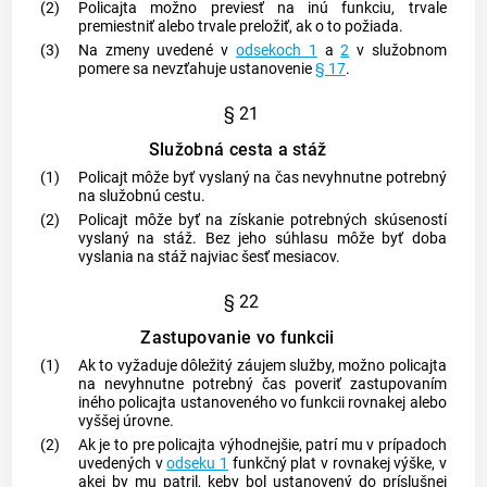
(2)
Policajta možno previesť na inú funkciu, trvale
premiestniť alebo trvale preložiť, ak o to požiada.
(3)
Na zmeny uvedené v
odsekoch 1
a
2
v služobnom
pomere sa nevzťahuje ustanovenie
§ 17
.
§ 21
Služobná cesta a stáž
(1)
Policajt môže byť vyslaný na čas nevyhnutne potrebný
na služobnú cestu.
(2)
Policajt môže byť na získanie potrebných skúseností
vyslaný na stáž. Bez jeho súhlasu môže byť doba
vyslania na stáž najviac šesť mesiacov.
§ 22
Zastupovanie vo funkcii
(1)
Ak to vyžaduje dôležitý záujem služby, možno policajta
na nevyhnutne potrebný čas poveriť zastupovaním
iného policajta ustanoveného vo funkcii rovnakej alebo
vyššej úrovne.
(2)
Ak je to pre policajta výhodnejšie, patrí mu v prípadoch
uvedených v
odseku 1
funkčný plat v rovnakej výške, v
akej by mu patril, keby bol ustanovený do príslušnej