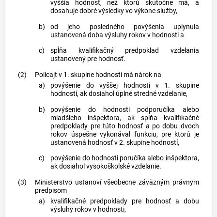
vyššia hodnosť, než ktorú skutočne má, a
dosahuje dobré výsledky vo výkone služby,
b)
od jeho posledného povýšenia uplynula
ustanovená doba výsluhy rokov v hodnosti a
c)
spĺňa kvalifikačný predpoklad vzdelania
ustanovený pre hodnosť.
(2)
Policajt v 1. skupine hodností má nárok na
a)
povýšenie do vyššej hodnosti v 1. skupine
hodností, ak dosiahol úplné stredné vzdelanie,
b)
povýšenie do hodnosti podporučíka alebo
mladšieho inšpektora, ak spĺňa kvalifikačné
predpoklady pre túto hodnosť a po dobu dvoch
rokov úspešne vykonával funkciu, pre ktorú je
ustanovená hodnosť v 2. skupine hodností,
c)
povýšenie do hodnosti poručíka alebo inšpektora,
ak dosiahol vysokoškolské vzdelanie.
(3)
Ministerstvo ustanoví všeobecne záväzným právnym
predpisom
a)
kvalifikačné predpoklady pre hodnosť a dobu
výsluhy rokov v hodnosti,