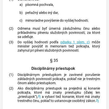
a)
písomná pochvala,
b)
peňažný alebo iný dar,
c)
mimoriadne povýšenie do vyššej hodnosti.
(2)
Odmena musí byť úmerná záslužnému činu alebo
príkladnému plneniu služobných povinností, za ktoré
sa udeľuje.
(3)
Do vyššej hodnosti podľa
odseku 1 písm. c)
môže
minister povýšiť in memoriam tiež policajta, ktorý
zahynul pri plnení služobných povinností.
§ 35
Disciplinárny priestupok
(1)
Disciplinárnym priestupkom je zavinené porušenie
základných povinností policajta, pokiaľ nie je trestným
činom alebo priestupkom.
(2)
Ako disciplinárny priestupok sa prejedná aj konanie
policajta, ktoré má znaky priestupku (ďalej len
4
„priestupok“),
)
a vybaví tiež konanie, ktoré má znaky
5
trestného činu
, pokiaľ to ustanovuje osobitný zákon.
)