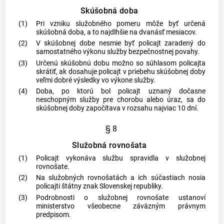
Skúšobná doba
(1)
Pri vzniku služobného pomeru môže byť určená
skúšobná doba, a to najdlhšie na dvanásť mesiacov.
(2)
V skúšobnej dobe nesmie byť policajt zaradený do
samostatného výkonu služby bezpečnostnej povahy.
(3)
Určenú skúšobnú dobu možno so súhlasom policajta
skrátiť, ak dosahuje policajt v priebehu skúšobnej doby
veľmi dobré výsledky vo výkone služby.
(4)
Doba, po ktorú bol policajt uznaný dočasne
neschopným služby pre chorobu alebo úraz, sa do
skúšobnej doby započítava v rozsahu najviac 10 dní.
§ 8
Služobná rovnošata
(1)
Policajt vykonáva službu spravidla v služobnej
rovnošate.
(2)
Na služobných rovnošatách a ich súčastiach nosia
policajti štátny znak Slovenskej republiky.
(3)
Podrobnosti o služobnej rovnošate ustanoví
ministerstvo všeobecne záväzným právnym
predpisom.