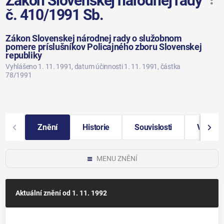
Zákon Slovenskej národnej rady
č. 410/1991 Sb.
Zákon Slovenskej národnej rady o služobnom
pomere príslušníkov Policajného zboru Slovenskej
republiky
Vyhlášeno 1. 11. 1991
, datum účinnosti 1. 11. 1991
, částka
78/1991
Znění
Historie
Souvislosti
Vybraná
MENU ZNĚNÍ
Aktuální znění
od 1. 11. 1992