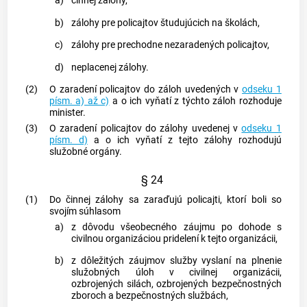
a)
činnej zálohy,
b)
zálohy pre policajtov študujúcich na školách,
c)
zálohy pre prechodne nezaradených policajtov,
d)
neplacenej zálohy.
(2)
O zaradení policajtov do záloh uvedených v
odseku 1
písm. a) až c)
a o ich vyňatí z týchto záloh rozhoduje
minister.
(3)
O zaradení policajtov do zálohy uvedenej v
odseku 1
písm. d)
a o ich vyňatí z tejto zálohy rozhodujú
služobné orgány.
§ 24
(1)
Do činnej zálohy sa zaraďujú policajti, ktorí boli so
svojím súhlasom
a)
z dôvodu všeobecného záujmu po dohode s
civilnou organizáciou pridelení k tejto organizácii,
b)
z dôležitých záujmov služby vyslaní na plnenie
služobných úloh v civilnej organizácii,
ozbrojených silách, ozbrojených bezpečnostných
zboroch a bezpečnostných službách,