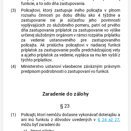
funkcie, a to odo dňa zastupovania.
(3)
Policajtovi, ktorý zastupuje iného policajta v plnom
rozsahu činnosti po dobu dlhšiu ako 4 týždne a
zastupovanie nie je súčasťou jeho povinností
vyplývajúcich zo služobného pomeru, patrí od prvého
dňa zastupovania príplatok za zastupovanie vo výške
určenej služobným orgánom v rámci rozpätia príplatku
za vedenie ustanoveného pre zastupovaného
policajta. Ak prislúcha policajtovi v riadiacej funkcii
príplatok za zastupovanie podľa predchádzajúcej vety
a aj jeho príplatok za vedenie, vypláca sa mu len vyšší z
týchto príplatkov.
(4)
Ministerstvo ustanoví všeobecne záväzným právnym
predpisom podrobnosti o zastupovaní vo funkcii.
Zaradenie do zálohy
§ 23
(1)
Policajti, ktorí nemôžu dočasne vykonávať doterajšiu a
ani inú funkciu z dôvodov uvedených v
§ 24 až 27
,
môžu byť zaradení do