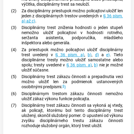
výčitka, disciplinárny trest sa neuloží.
(2)
Za disciplinárny priestupok možno policajtovi uložiť len
jeden z disciplinárnych trestov uvedených v
§ 36 písm.
a) až c)
.
(3)
Disciplinárny trest zníženia hodnosti o jeden stupeň
nemožno uložiť policajtovi v hodnosti rotného,
seržanta asistenta, podporučíka, mladšieho
inšpektora alebo generála.
(4)
Za priestupok možno policajtovi uložiť disciplinárny
trest uvedený v
§ 36 písm. a)
,
b)
,
d)
a
e)
. Tieto
disciplinárne tresty možno uložiť samostatne alebo
spolu; tresty uvedené v
§ 36 písm. a)
,
b)
nie je možné
uložiť súčasne.
(5)
Disciplinárny trest zákazu činnosti a prepadnutia veci
možno uložiť len za podmienok ustanovených
6
osobitnými predpismi.
)
(6)
Disciplinárnym trestom zákazu činnosti nemožno
uložiť zákaz výkonu funkcie policajta.
(7)
Disciplinárny trest zákazu činnosti sa vykoná aj vtedy,
ak policajt, ktorému bol tento disciplinárny trest
uložený, skončil služobný pomer. O upustení od výkonu
zvyšku disciplinárneho trestu zákazu činnosti
rozhoduje služobný orgán, ktorý trest uložil.