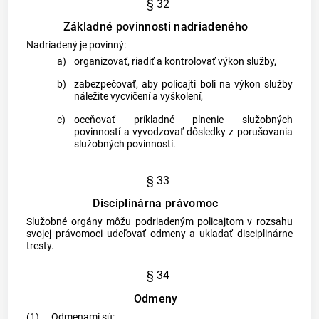
§ 32
Základné povinnosti nadriadeného
Nadriadený je povinný:
a)
organizovať, riadiť a kontrolovať výkon služby,
b)
zabezpečovať, aby policajti boli na výkon služby
náležite vycvičení a vyškolení,
c)
oceňovať príkladné plnenie služobných
povinností a vyvodzovať dôsledky z porušovania
služobných povinností.
§ 33
Disciplinárna právomoc
Služobné orgány môžu podriadeným policajtom v rozsahu
svojej právomoci udeľovať odmeny a ukladať disciplinárne
tresty.
§ 34
Odmeny
(1)
Odmenami sú: