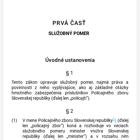
PRVÁ ČASŤ
SLUŽOBNÝ POMER
Úvodné ustanovenia
§ 1
Tento zákon upravuje služobný pomer, najmä práva a
povinnosti z neho vyplývajúce, ako aj základné otázky
hmotného zabezpečenia príslušníkov Policajného zboru
Slovenskej republiky (ďalej len „policajti“).
§ 2
1
(1)
V mene Policajného zboru Slovenskej republiky
)
(ďalej
len „policajný zbor“) koná a rozhoduje vo veciach
služobného pomeru minister vnútra Slovenskej
republiky (ďalej len „minister“) a v rozsahu ním