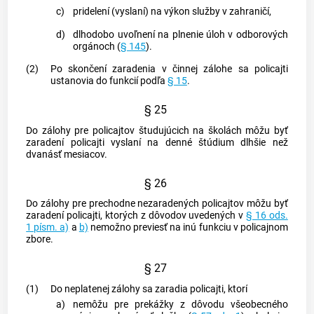
c)
pridelení (vyslaní) na výkon služby v zahraničí,
d)
dlhodobo uvoľnení na plnenie úloh v odborových
orgánoch (
§ 145
).
(2)
Po skončení zaradenia v činnej zálohe sa policajti
ustanovia do funkcií podľa
§ 15
.
§ 25
Do zálohy pre policajtov študujúcich na školách môžu byť
zaradení policajti vyslaní na denné štúdium dlhšie než
dvanásť mesiacov.
§ 26
Do zálohy pre prechodne nezaradených policajtov môžu byť
zaradení policajti, ktorých z dôvodov uvedených v
§ 16 ods.
1 písm. a)
a
b)
nemožno previesť na inú funkciu v policajnom
zbore.
§ 27
(1)
Do neplatenej zálohy sa zaradia policajti, ktorí
a)
nemôžu pre prekážky z dôvodu všeobecného