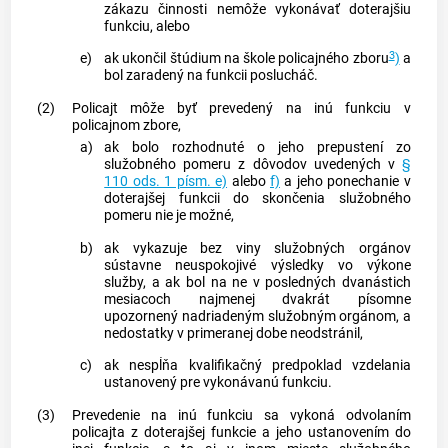
zákazu činnosti nemôže vykonávať doterajšiu
funkciu, alebo
3
e)
ak ukončil štúdium na škole policajného zboru
)
a
bol zaradený na funkcii poslucháč.
(2)
Policajt môže byť prevedený na inú funkciu v
policajnom zbore,
a)
ak bolo rozhodnuté o jeho prepustení zo
služobného pomeru z dôvodov uvedených v
§
110 ods. 1 písm. e)
alebo
f)
a jeho ponechanie v
doterajšej funkcii do skončenia služobného
pomeru nie je možné,
b)
ak vykazuje bez viny služobných orgánov
sústavne neuspokojivé výsledky vo výkone
služby, a ak bol na ne v posledných dvanástich
mesiacoch najmenej dvakrát písomne
upozornený nadriadeným služobným orgánom, a
nedostatky v primeranej dobe neodstránil,
c)
ak nespĺňa kvalifikačný predpoklad vzdelania
ustanovený pre vykonávanú funkciu.
(3)
Prevedenie na inú funkciu sa vykoná odvolaním
policajta z doterajšej funkcie a jeho ustanovením do