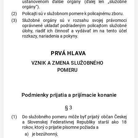
ustanovenom ďalšie orgány (ďalej len „služobné
orgány“).
(2)
Policajti sú v služobnom pomere k policajnému zboru.
(3)
Služobné orgány sú v rozsahu svojej právomoci
oprávnené ukladať podriadeným policajtom služobné
úlohy, riadiť ich činnosť a vydávať im na tento účel
rozkazy, nariadenia a pokyny.
PRVÁ HLAVA
VZNIK A ZMENA SLUŽOBNÉHO
POMERU
Podmienky prijatia a prijímacie konanie
§ 3
(1)
Do služobného pomeru môže byť prijatý občan Českej
a Slovenskej Federatívnej Republiky starší ako 18
rokov, ktorý o prijatie písomne požiada a
a)
je bezúhonný,