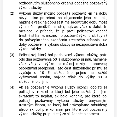
rozhodnutím služobného orgánu dočasne pozbavený
výkonu služby.
(2)
Výkonu služby možno policajta pozbaviť len na dobu
nevyhnutne potrebnú na objasnenie jeho konania,
najdlhšie však na dobu šesť meisacov; túto dobu môže
výnimočne predĺžiť minister, najviac však o ďalšie tri
mesiace. V prípade, že je proti policajtovi vedené
trestné stíhanie, možno ho pozbaviť výkonu služby až
do právoplatného skončenia trestného stíhania. Do
doby pozbavenia výkonu služby sa nezapočítava doba
výkonu väzby.
(3)
Policajtovi, ktorý bol pozbavený výkonu služby, patrí
odo dňa pozbavenia 50 % služobného príjmu, najmenej
však vždy vo výške minimálnej mzdy ustanovenej
osobitnými predpismi. Táto časť služobného príjmu sa
zvyšuje o 10 % služobného príjmu na každú
vyživovanú osobu, najviac však do výšky 80 %
služobného príjmu.
(4)
Ak sa pozbavenie výkonu služby skončí, doplatí sa
policajtovi rozdiel, o ktorý bol jeho služobný príjem
skrátený; to neplatí, ak bolo konanie, pre ktoré bol
policajt pozbavený výkonu služby, úmyselným
trestným činom, za ktorý bol právoplatne odsúdený,
alebo ak bol pre konanie, pre ktoré bol pozbavený
výkonu služby, prepustený zo služobného pomeru.