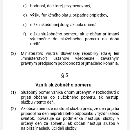
c)
hodnosť, do ktorej je vymenovaný,
d)
výšku funkčného platu, prípadne príplatkov,
e)
dĺžku skúšobnej doby, ak bola určená,
f)
dĺžku služobného pomeru, ak je občan prijímaný
výnimočne do služobného pomeru na dobu
určitú.
(2)
Ministerstvo vnútra Slovenskej republiky (ďalej len
„ministerstvo“) ustanoví všeobecne záväzným
právnym predpisom podrobnosti prijímacieho konania.
§ 5
Vznik služobného pomeru
(1)
Služobný pomer vzniká dňom určeným v rozhodnutí o
prijatí občana do služobného pomeru, ak nastúpi
službu v tento deň.
(2)
Ak občan nemôže nastúpiť službu preto, že deň prijatia
pripadol na deň nepretržitého odpočinku v týždni alebo
sviatok, považuje sa podmienka nástupu služby v
určený deň za splnenú, ak občan nastúpi službu v
najbližší nasledujúci deň služby.