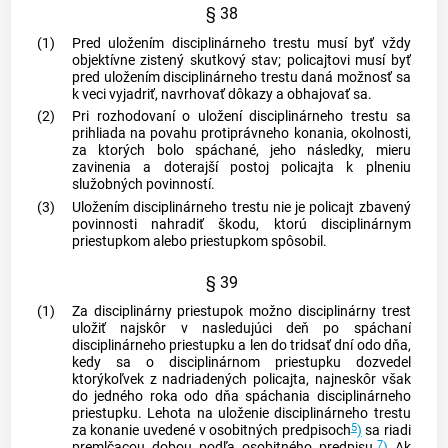
§ 38
(1)
Pred uložením disciplinárneho trestu musí byť vždy
objektívne zistený skutkový stav; policajtovi musí byť
pred uložením disciplinárneho trestu daná možnosť sa
k veci vyjadriť, navrhovať dôkazy a obhajovať sa.
(2)
Pri rozhodovaní o uložení disciplinárneho trestu sa
prihliada na povahu protiprávneho konania, okolnosti,
za ktorých bolo spáchané, jeho následky, mieru
zavinenia a doterajší postoj policajta k plneniu
služobných povinností.
(3)
Uložením disciplinárneho trestu nie je policajt zbavený
povinnosti nahradiť škodu, ktorú disciplinárnym
priestupkom alebo priestupkom spôsobil.
§ 39
(1)
Za disciplinárny priestupok možno disciplinárny trest
uložiť najskôr v nasledujúci deň po spáchaní
disciplinárneho priestupku a len do tridsať dní odo dňa,
kedy sa o disciplinárnom priestupku dozvedel
ktorýkoľvek z nadriadených policajta, najneskôr však
do jedného roka odo dňa spáchania disciplinárneho
priestupku. Lehota na uloženie disciplinárneho trestu
5
za konanie uvedené v osobitných predpisoch
)
sa riadi
7
premlčacou dobou podľa osobitného predpisu.
)
Ak