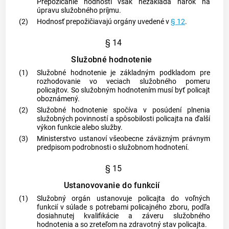
Prepožičanie hodnosti však nezakladá nárok na
úpravu služobného príjmu.
(2)
Hodnosť prepožičiavajú orgány uvedené v
§ 12
.
§ 14
Služobné hodnotenie
(1)
Služobné hodnotenie je základným podkladom pre
rozhodovanie vo veciach služobného pomeru
policajtov. So služobným hodnotením musí byť policajt
oboznámený.
(2)
Služobné hodnotenie spočíva v posúdení plnenia
služobných povinností a spôsobilosti policajta na ďalší
výkon funkcie alebo služby.
(3)
Ministerstvo ustanoví všeobecne záväzným právnym
predpisom podrobnosti o služobnom hodnotení.
§ 15
Ustanovovanie do funkcií
(1)
Služobný orgán ustanovuje policajta do voľných
funkcií v súlade s potrebami policajného zboru, podľa
dosiahnutej kvalifikácie a záveru služobného
hodnotenia a so zreteľom na zdravotný stav policajta.