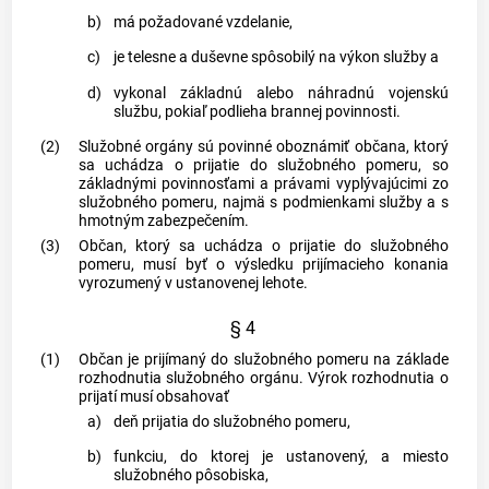
b)
má požadované vzdelanie,
c)
je telesne a duševne spôsobilý na výkon služby a
d)
vykonal základnú alebo náhradnú vojenskú
službu, pokiaľ podlieha brannej povinnosti.
(2)
Služobné orgány sú povinné oboznámiť občana, ktorý
sa uchádza o prijatie do služobného pomeru, so
základnými povinnosťami a právami vyplývajúcimi zo
služobného pomeru, najmä s podmienkami služby a s
hmotným zabezpečením.
(3)
Občan, ktorý sa uchádza o prijatie do služobného
pomeru, musí byť o výsledku prijímacieho konania
vyrozumený v ustanovenej lehote.
§ 4
(1)
Občan je prijímaný do služobného pomeru na základe
rozhodnutia služobného orgánu. Výrok rozhodnutia o
prijatí musí obsahovať
a)
deň prijatia do služobného pomeru,
b)
funkciu, do ktorej je ustanovený, a miesto
služobného pôsobiska,