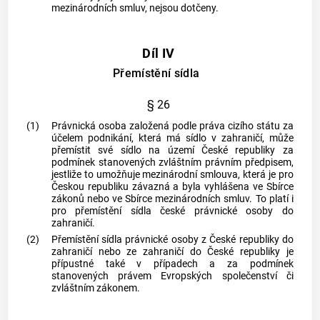
mezinárodních smluv, nejsou dotčeny.
Díl IV
Přemístění sídla
§ 26
(1)
Právnická osoba založená podle práva cizího státu za
účelem
podnikání
, která má sídlo v zahraničí, může
přemístit své sídlo na území České republiky za
podmínek stanovených zvláštním právním předpisem,
jestliže to umožňuje mezinárodní smlouva, která je pro
Českou republiku závazná a byla vyhlášena ve Sbírce
zákonů nebo ve Sbírce mezinárodních smluv. To platí i
pro přemístění sídla
české právnické osoby
do
zahraničí.
(2)
Přemístění sídla právnické osoby z České republiky do
zahraničí nebo ze zahraničí do České republiky je
přípustné také v případech a za podmínek
stanovených právem Evropských společenství či
zvláštním zákonem.