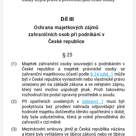
Díl III
Ochrana majetkových zájmů
zahraničních osob při podnikání v
České republice
§ 25
(1)
Majetek
zahraniční osoby
související s
podnikáním
v
České republice a majetek právnické osoby se
zahraniční majetkovou účastí podle
§ 24 odst. 1
může
být v České republice vyvlastněn nebo vlastnické právo
omezeno jen na základě zákona a ve veřejném zájmu,
který není možno uspokojit jinak. Proti takovému
rozhodnutí lze podat opravný prostředek u soudu.
(2)
Při opatřeních uvedených v
odstavci 1
musí být
poskytnuta bez prodlení náhrada odpovídající plné
hodnotě majetku dotčeného těmito opatřeními v době,
kdy byla uskutečněna, která je volně převoditelná do
zahraničí v cizí měně.
(3)
Mezinárodní smlouvy, jimiž je Česká republika vázána
a které byly vyhlášeny ve Sbírce zákonů nebo ve Sbírce