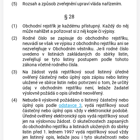
(5)
Rozsah a způsob zveřejnění upraví vláda nařízením.
§ 28
(1)
Obchodní rejstřík je každému přístupný. Každý do něj
může nahlížet a pořizovat si z něj kopie či výpisy.
(2)
Rodné číslo se zapisuje do obchodního rejstříku,
neuvádí se však ve výpisu z obchodního rejstříku ani se
nezveřejňuje v Obchodním věstníku. Je-li rodné číslo
uvedeno v listinách zakládaných do sbírky listin,
zveřejňují se tyto listiny postupem podle tohoto
zákona včetně rodného čísla.
(3)
Na žádost vydá rejstříkový soud listinný úředně
ověřený částečný nebo úplný opis zápisu nebo listiny
uložené ve sbírce listin nebo potvrzení o tom, že určitý
údaj v obchodním rejstříku není, ledaže žadatel
výslovně požádá o opis úředně neověřený.
(4)
Nebude-li výslovně požádáno o listinný částečný nebo
úplný opis podle
odstavce 3
, vydá rejstříkový soud
částečný nebo úplný opis vždy v elektronické podobě.
Úředně ověřený elektronický opis vydá rejstříkový soud
jen na výslovnou žádost. O skutečnostech zapsaných
do obchodního rejstříku a listinách uložených do sbírky
listin před 1. lednem 1997 vydá rejstříkový soud vždy
jen listinný opis, ledaže jsou i tyto skutečnosti nebo