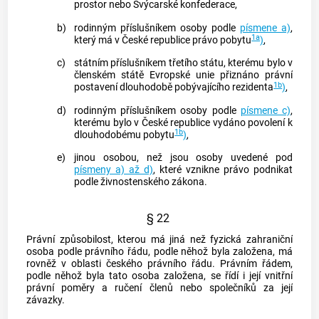
prostor nebo Švýcarské konfederace,
b)
rodinným příslušníkem osoby podle
písmene a)
,
1a
který má v České republice právo pobytu
)
,
c)
státním příslušníkem třetího státu, kterému bylo v
členském státě Evropské unie přiznáno právní
1b
postavení dlouhodobě pobývajícího rezidenta
)
,
d)
rodinným příslušníkem osoby podle
písmene c)
,
kterému bylo v České republice vydáno povolení k
1b
dlouhodobému pobytu
)
,
e)
jinou osobou, než jsou osoby uvedené pod
písmeny a) až d)
, které vznikne právo podnikat
podle živnostenského zákona.
§ 22
Právní způsobilost, kterou má jiná než fyzická
zahraniční
osoba
podle právního řádu, podle něhož byla založena, má
rovněž v oblasti českého právního řádu. Právním řádem,
podle něhož byla tato osoba založena, se řídí i její vnitřní
právní poměry a ručení členů nebo společníků za její
závazky.