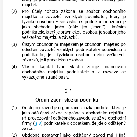
majetek.
(2)
Pro účely tohoto zákona se soubor obchodního
majetku a závazků vzniklých podnikateli, který je
fyzickou osobou, v souvislosti s
podnikáním
označuje
jako obchodní jmění (dále jen „jmění“). Jměním
podnikatele, který je právnickou osobou, je soubor jeho
veškerého majetku a závazků.
(3)
Čistým obchodním majetkem
je obchodní majetek po
odečtení závazků vzniklých podnikateli v souvislosti s
podnikáním
, je-li fyzickou osobou, nebo veškerých
závazků, je-li právnickou osobou.
(4)
Vlastní kapitál tvoří vlastní zdroje financování
obchodního majetku podnikatele a v rozvaze se
vykazuje na straně pasiv.
§ 7
Organizační složka podniku
(1)
Odštěpný závod je organizační složka
podniku
, která je
jako odštěpný závod zapsána v obchodním rejstříku.
Při provozování odštěpného závodu se užívá obchodní
firmy (
§ 8
) podnikatele s dodatkem, že jde o odštěpný
závod.
(2)
Obdobné postavení jako odštěpný závod má i jiná