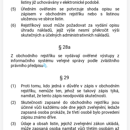
listiny již uchovávány v elektronické podobě.
(5)
Úředním ověřením se potvrzuje shoda opisu se
zápisem v obchodním rejstříku nebo s listinou
uloženou ve sbírce listin.
(6)
Rejstříkový soud může požadovat za vydání opisu
úhradu nákladů, jejíž výše nesmí překročit výši
skutečných a účelných administrativních nákladů.
§ 28a
Z obchodního rejstříku se vydávají ověřené výstupy z
informačního systému veřejné správy podle zvláštního
2
právního předpisu
)
.
§ 29
(1)
Proti tomu, kdo jedná v důvěře v zápis v obchodním
rejstříku, nemůže ten, jehož se takový zápis týká,
namítat, že tento zápis neodpovídá skutečnosti.
(2)
Skutečnosti zapsané do obchodního rejstříku jsou
účinné vůči každému ode dne jejich zveřejnění, ledaže
zapsaná osoba prokáže, že třetí osobě bylo provedení
zápisu známo dříve.
(3)
Údaje a obsah listin, jejichž zveřejnění zákon ukládá,
může zapsaná osoba namítat vůči třetím osobám až