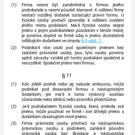
(1)
Firma nesmí být zaměnitelná s firmou jiného
podnikatele a nesmí působit klamavě. K odlišení firmy
nestačí rozdílný dodatek označující právní formu. U
fyzické osoby postačí zpravidla k odlišení uvedení
jiného místa
podnikání
. Má-li fyzická osoba stejné
jméno s jiným podnikatelem působícím v témže místě,
je povinna doplnit ve firmě údaj o jménu dostatečně
odlišujícím dodatkem ve smyslu
§ 9 odst. 1.
(2)
Podniká-li více osob pod společným jménem bez
založení právnické osoby, jsou tyto osoby povinny
splnit závazky vzniklé při tomto
podnikání
společně a
nerozdílně. Společné jméno není firmou.
§ 11
(1)
Kdo zdědí
podnik
nebo jej nabude smlouvou, může
podnikat pod dosavadní firmou s nástupnickým
dodatkem, jen má-li k tomu výslovný souhlas
zůstavitele nebo dědiců nebo právního předchůdce.
(2)
Je-li podnikatelem fyzická osoba, která změnila své
jméno, může používat ve firmě i své dřívější jméno s
dodatkem obsahujícím nové jméno.
(3)
Firma právnické osoby přechází na nástupnickou
právnickou osobu s
podnikem
, zaniká-li původní
právnická osoba bez likvidace a nástupnická