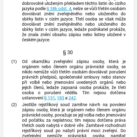
dobrovolně uloženým překladem těchto listin do cizího
jazyka podle
§ 38k odst. 4
, nelze se vůči třetím osobám
dovolávat znění zveřejněného nebo uloženého do
sbírky listin v cizím jazyce. Třetí osoba se však může
dovolávat znění zveřejněného nebo uloženého do
sbírky listin v cizím jazyce, ledaže podnikatel prokáže,
že znala znění obsahu zápisu nebo listiny uložené v
českém jazyce.
§ 30
(1)
Od okamžiku zveřejnění zápisu osoby, která je
orgánem nebo členem orgánu právnické osoby, se
nikdo nemůže vůči třetím osobám dovolávat porušení
právních předpisů, společenské smlouvy nebo stanov
při volbě nebo jmenování uvedených orgánů nebo
jejich členů, ledaže zapsaná osoba prokáže, že třetí
osoba o porušení věděla. Tím nejsou dotčena
ustanovení
§ 131
,
183
a
242
.
(2)
Jestliže rejstříkový soud zamítne návrh na povolení
zápisu osoby, která je orgánem nebo členem orgánu
právnické osoby, považuje se její volba nebo jmenování
od počátku za neplatnou; tím nejsou dotčena práva
třetích osob nabytá v dobré víře. Zamítavé rozhodnutí
rejstříkový soud po nabytí právní moci zveřejní. Do
zveřejnění nemůže právnická osoba namítat