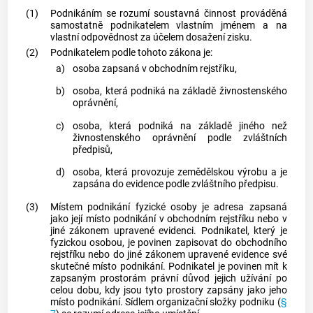
(1)
Podnikáním
se rozumí soustavná činnost prováděná
samostatně podnikatelem vlastním jménem a na
vlastní odpovědnost za účelem dosažení zisku.
(2)
Podnikatelem podle tohoto zákona je:
a)
osoba zapsaná v obchodním rejstříku,
b)
osoba, která podniká na základě živnostenského
oprávnění,
c)
osoba, která podniká na základě jiného než
živnostenského oprávnění podle zvláštních
předpisů,
d)
osoba, která provozuje zemědělskou výrobu a je
zapsána do evidence podle zvláštního předpisu.
(3)
Místem
podnikání
fyzické osoby je adresa zapsaná
jako její místo
podnikání
v obchodním rejstříku nebo v
jiné zákonem upravené evidenci. Podnikatel, který je
fyzickou osobou, je povinen zapisovat do obchodního
rejstříku nebo do jiné zákonem upravené evidence své
skutečné místo
podnikání
. Podnikatel je povinen mít k
zapsaným prostorám právní důvod jejich užívání po
celou dobu, kdy jsou tyto prostory zapsány jako jeho
místo
podnikání
.
Sídlem organizační složky podniku
(
§