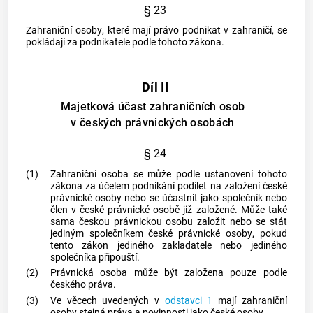
§ 23
Zahraniční osoby
, které mají právo podnikat v zahraničí, se
pokládají za podnikatele podle tohoto zákona.
Díl II
Majetková účast zahraničních osob
v českých právnických osobách
§ 24
(1)
Zahraniční osoba
se může podle ustanovení tohoto
zákona za účelem
podnikání
podílet na založení
české
právnické osoby
nebo se účastnit jako společník nebo
člen v
české právnické osobě
již založené. Může také
sama
českou právnickou osobu
založit nebo se stát
jediným společníkem
české právnické osoby
, pokud
tento zákon jediného zakladatele nebo jediného
společníka připouští.
(2)
Právnická osoba může být založena pouze podle
českého práva.
(3)
Ve věcech uvedených v
odstavci 1
mají
zahraniční
osoby
stejná práva a povinnosti jako české osoby.