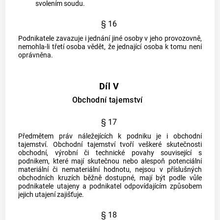
svolením soudu.
§ 16
Podnikatele zavazuje i jednání jiné osoby v jeho
provozovně
,
nemohla-li třetí osoba vědět, že jednající osoba k tomu není
oprávněna.
Díl V
Obchodní tajemství
§ 17
Předmětem práv náležejících k
podniku
je i obchodní
tajemství. Obchodní tajemství tvoří veškeré skutečnosti
obchodní, výrobní či technické povahy související s
podnikem
, které mají skutečnou nebo alespoň potenciální
materiální či nemateriální hodnotu, nejsou v příslušných
obchodních kruzích běžně dostupné, mají být podle vůle
podnikatele utajeny a podnikatel odpovídajícím způsobem
jejich utajení zajišťuje.
§ 18