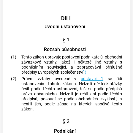
Díl I
Úvodní ustanovení
§ 1
Rozsah působnosti
(1)
Tento zákon upravuje postavení podnikatelů, obchodní
závazkové vztahy, jakož i některé jiné vztahy s
podnikáním
související, a zapracovává příslušné
1
předpisy Evropských společenství
)
.
(2)
Právní vztahy uvedené v
odstavci 1
se řídí
ustanoveními tohoto zákona. Nelze-li některé otázky
řešit podle těchto ustanovení, řeší se podle předpisů
práva občanského. Nelze-li je řešit ani podle těchto
předpisů, posoudí se podle obchodních zvyklostí, a
není-li jich, podle zásad na kterých spočívá tento
zákon.
§ 2
Podnikání