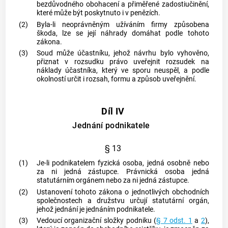
bezdůvodného obohacení a přiměřené zadostiučinění,
které může být poskytnuto i v penězích.
(2)
Byla-li neoprávněným užíváním firmy způsobena
škoda, lze se její náhrady domáhat podle tohoto
zákona.
(3)
Soud může účastníku, jehož návrhu bylo vyhověno,
přiznat v rozsudku právo uveřejnit rozsudek na
náklady účastníka, který ve sporu neuspěl, a podle
okolností určit i rozsah, formu a způsob uveřejnění.
Díl IV
Jednání podnikatele
§ 13
(1)
Je-li podnikatelem fyzická osoba, jedná osobně nebo
za ni jedná zástupce. Právnická osoba jedná
statutárním orgánem nebo za ni jedná zástupce.
(2)
Ustanovení tohoto zákona o jednotlivých
obchodních
společnostech
a
družstvu
určují statutární orgán,
jehož jednání je jednáním podnikatele.
(3)
Vedoucí organizační složky
podniku
(
§ 7 odst. 1
a
2
),