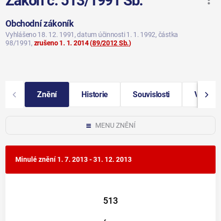
Zákon č. 513/1991 Sb.
Obchodní zákoník
Vyhlášeno 18. 12. 1991
, datum účinnosti 1. 1. 1992
, částka
98/1991
,
zrušeno 1. 1. 2014
(
89/2012 Sb.
)
Znění
Historie
Souvislosti
Vybraná
MENU ZNĚNÍ
Minulé znění
1. 7. 2013 - 31. 12. 2013
513