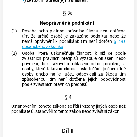
7
) se rozumí adresa jejího umístění.
§ 3a
Neoprávněné podnikání
(1)
Povaha nebo platnost právního úkonu není dotčena
tím, že určité osobě je zakázáno podnikat nebo že
nemá oprávnění k
podnikání
; tím není dotčen
§ 49a
občanského zákoníku
.
(2)
Osoba, která uskutečňuje činnost, k níž se podle
zvláštních právních předpisů vyžaduje ohlášení nebo
povolení, bez takového ohlášení nebo povolení, a
osoby, které takovou činnost uskutečňují jménem jiné
osoby anebo na její účet, odpovídají za škodu tím
způsobenou; tím není dotčena jejich odpovědnost
podle zvláštních právních předpisů.
§ 4
Ustanoveními tohoto zákona se řídí i vztahy jiných osob než
podnikatelů, stanoví-li to tento zákon nebo zvláštní zákon.
Díl II