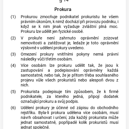
Prokura
(1)
Prokurou zmocňuje podnikatel prokuristu ke všem
právním úkonům, k nimž dochází při provozu
podniku
, i
když se k nim jinak vyžaduje zvláštní plná moc.
Prokuru lze udělit jen fyzické osobě.
(2)
V prokuře není zahrnuto oprávnění zcizovat
nemovitosti
a zatěžovat je, ledaže je toto oprávnění
výslovně v udělení prokury uvedeno.
(3)
Omezení prokury vnitřními pokyny nemá právní
následky vůči třetím osobám.
(4)
Více osobám lze prokuru udělit tak, že jsou k
zastupování a podepisování oprávněny každá
samostatně, nebo tak, že je přitom třeba souhlasného
projevu vůle všech prokuristů nebo alespoň dvou z
nich.
(5)
Prokurista podepisuje tím způsobem, že k firmě
podnikatele, za kterého jedná, připojí dodatek
označující prokuru a svůj podpis.
(6)
Udělení prokury je účinné od zápisu do obchodního
rejstříku. Byla-li prokura udělena více osobám, musí
návrh obsahovat i určení, zda každý prokurista může
jednat samostatně, popřípadě kolik prokuristů musí
jednat společně.