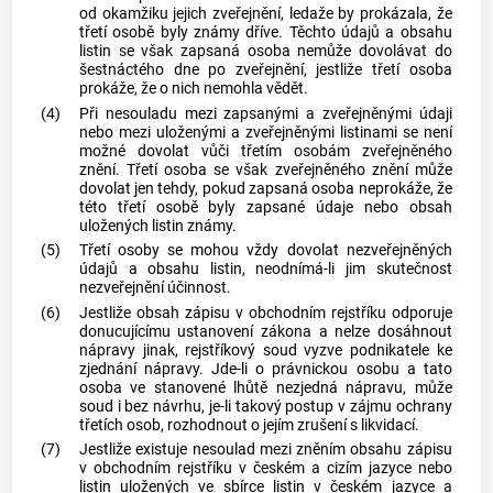
od okamžiku jejich zveřejnění, ledaže by prokázala, že
třetí osobě byly známy dříve. Těchto údajů a obsahu
listin se však zapsaná osoba nemůže dovolávat do
šestnáctého dne po zveřejnění, jestliže třetí osoba
prokáže, že o nich nemohla vědět.
(4)
Při nesouladu mezi zapsanými a zveřejněnými údaji
nebo mezi uloženými a zveřejněnými listinami se není
možné dovolat vůči třetím osobám zveřejněného
znění. Třetí osoba se však zveřejněného znění může
dovolat jen tehdy, pokud zapsaná osoba neprokáže, že
této třetí osobě byly zapsané údaje nebo obsah
uložených listin známy.
(5)
Třetí osoby se mohou vždy dovolat nezveřejněných
údajů a obsahu listin, neodnímá-li jim skutečnost
nezveřejnění účinnost.
(6)
Jestliže obsah zápisu v obchodním rejstříku odporuje
donucujícímu ustanovení zákona a nelze dosáhnout
nápravy jinak, rejstříkový soud vyzve podnikatele ke
zjednání nápravy. Jde-li o právnickou osobu a tato
osoba ve stanovené lhůtě nezjedná nápravu, může
soud i bez návrhu, je-li takový postup v zájmu ochrany
třetích osob, rozhodnout o jejím zrušení s likvidací.
(7)
Jestliže existuje nesoulad mezi zněním obsahu zápisu
v obchodním rejstříku v českém a cizím jazyce nebo
listin uložených ve sbírce listin v českém jazyce a