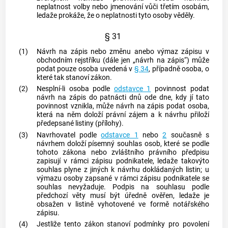
neplatnost volby nebo jmenování vůči třetím osobám,
ledaže prokáže, že o neplatnosti tyto osoby věděly.
§ 31
(1)
Návrh na zápis nebo změnu anebo výmaz zápisu v
obchodním rejstříku (dále jen „návrh na zápis“) může
podat pouze osoba uvedená v
§ 34
, případně osoba, o
které tak stanoví zákon.
(2)
Nesplní-li osoba podle
odstavce 1
povinnost podat
návrh na zápis do patnácti dnů ode dne, kdy jí tato
povinnost vznikla, může návrh na zápis podat osoba,
která na něm doloží právní zájem a k návrhu přiloží
předepsané listiny (přílohy).
(3)
Navrhovatel podle
odstavce 1
nebo
2
současně s
návrhem doloží písemný souhlas osob, které se podle
tohoto zákona nebo zvláštního právního předpisu
zapisují v rámci zápisu podnikatele, ledaže takovýto
souhlas plyne z jiných k návrhu dokládaných listin; u
výmazu osoby zapsané v rámci zápisu podnikatele se
souhlas nevyžaduje. Podpis na souhlasu podle
předchozí věty musí být úředně ověřen, ledaže je
obsažen v listině vyhotovené ve formě notářského
zápisu.
(4)
Jestliže tento zákon stanoví podmínky pro povolení