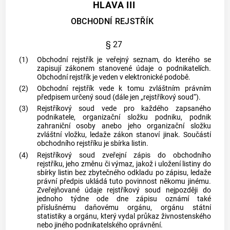
HLAVA III
OBCHODNÍ REJSTŘÍK
§ 27
(1)
Obchodní rejstřík je veřejný seznam, do kterého se
zapisují zákonem stanovené údaje o podnikatelích.
Obchodní rejstřík je veden v elektronické podobě.
(2)
Obchodní rejstřík vede k tomu zvláštním právním
předpisem určený soud (dále jen „rejstříkový soud“).
(3)
Rejstříkový soud vede pro každého zapsaného
podnikatele, organizační složku
podniku
,
podnik
zahraniční osoby
anebo jeho organizační složku
zvláštní vložku, ledaže zákon stanoví jinak. Součástí
obchodního rejstříku je sbírka listin.
(4)
Rejstříkový soud zveřejní zápis do obchodního
rejstříku, jeho změnu či výmaz, jakož i uložení listiny do
sbírky listin bez zbytečného odkladu po zápisu, ledaže
právní předpis ukládá tuto povinnost někomu jinému.
Zveřejňované údaje rejstříkový soud nejpozději do
jednoho týdne ode dne zápisu oznámí také
příslušnému daňovému orgánu, orgánu státní
statistiky a orgánu, který vydal průkaz živnostenského
nebo jiného podnikatelského oprávnění.