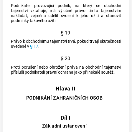
Podnikatel provozující
podnik
, na který se obchodní
tajemství vztahuje, má výlučné právo tímto tajemstvím
nakládat, zejména udělit svolení k jeho užití a stanovit
podmínky takového užití.
§ 19
Právo k obchodnímu tajemství trvá, pokud trvají skutečnosti
uvedené v
§ 17
.
§ 20
Proti porušení nebo ohrožení práva na obchodní tajemství
přísluší podnikateli právní ochrana jako při
nekalé soutěži
.
Hlava II
PODNIKÁNÍ ZAHRANIČNÍCH OSOB
Díl I
Základní ustanovení