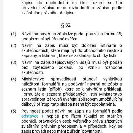
zápisu do obchodního rejstříku, rozumí se tím
provedení zápisu nebo rozhodnutí o zápisu podle
zvláštního právního předpisu.
§ 32
(1)
Návrh na návrh na zápis lze podat pouze na formuláři;
podpis musí být úředně ověřen.
(2)
Návrh na zápis musí být doložen listinami o
skutečnostech, které mají být do obchodního rejstříku
zapsány, a listinami, které se zakládají do sbírky listin.
(3)
Návrh na zápis zapisovaných údajů musí být podán
bez zbytečného odkladu po vzniku rozhodné
skutečnosti.
(4)
Ministerstvo spravedlnosti stanoví vyhláškou
náležitosti formulářů na podávání návrhů na zápis a
seznam listin (příloh), které se k návrhům přikládají.
Formuláře a seznam přikládaných listin Ministerstvo
spravedlnosti zároveň uveřejní způsobem umožňujícím
dálkový přístup; tato služba nesmí být zpoplatněna.
(5)
Povinnost podat návrh na zápis na formuláři podle
odstavce 1
neplatí pro řízení týkající se státních
podniků
, právnických osob veřejného práva zřízených
zvláštním právním předpisem a v případech, kdy se
zápis provádí nebo mění z úřední povinnosti.