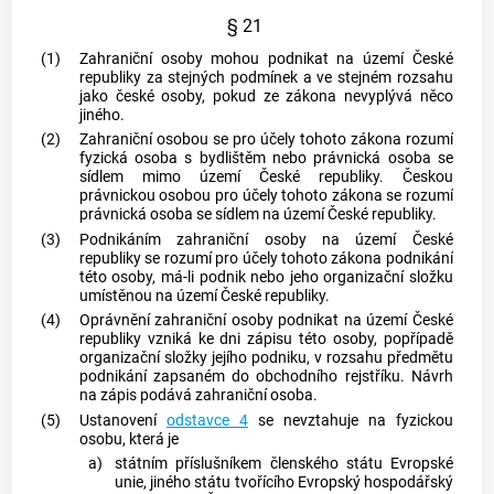
§ 21
(1)
Zahraniční osoby
mohou podnikat na území České
republiky za stejných podmínek a ve stejném rozsahu
jako české osoby, pokud ze zákona nevyplývá něco
jiného.
(2)
Zahraniční osobou
se pro účely tohoto zákona rozumí
fyzická osoba s bydlištěm nebo právnická osoba se
sídlem mimo území České republiky.
Českou
právnickou osobou
pro účely tohoto zákona se rozumí
právnická osoba se sídlem na území České republiky.
(3)
Podnikáním zahraniční osoby na území České
republiky
se rozumí pro účely tohoto zákona
podnikání
této osoby, má-li
podnik
nebo jeho organizační složku
umístěnou na území České republiky.
(4)
Oprávnění
zahraniční osoby
podnikat na území České
republiky vzniká ke dni zápisu této osoby, popřípadě
organizační složky jejího
podniku
, v rozsahu předmětu
podnikání
zapsaném do obchodního rejstříku. Návrh
na zápis podává
zahraniční osoba
.
(5)
Ustanovení
odstavce 4
se nevztahuje na fyzickou
osobu, která je
a)
státním příslušníkem členského státu Evropské
unie, jiného státu tvořícího Evropský hospodářský