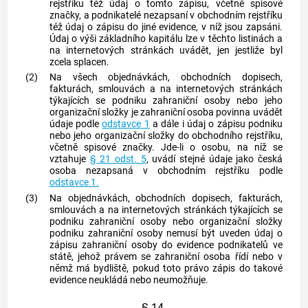
rejstříku též údaj o tomto zápisu, včetně spisové
značky, a podnikatelé nezapsaní v obchodním rejstříku
též údaj o zápisu do jiné evidence, v níž jsou zapsáni.
Údaj o výši základního kapitálu lze v těchto listinách a
na internetových stránkách uvádět, jen jestliže byl
zcela splacen.
(2)
Na všech objednávkách, obchodních dopisech,
fakturách, smlouvách a na internetových stránkách
týkajících se
podniku
zahraniční osoby
nebo jeho
organizační složky je
zahraniční osoba
povinna uvádět
údaje podle
odstavce 1
a dále i údaj o zápisu
podniku
nebo jeho organizační složky do obchodního rejstříku,
včetně spisové značky. Jde-li o osobu, na níž se
vztahuje
§ 21 odst. 5
, uvádí stejné údaje jako česká
osoba nezapsaná v obchodním rejstříku podle
odstavce 1.
(3)
Na objednávkách, obchodních dopisech, fakturách,
smlouvách a na internetových stránkách týkajících se
podniku
zahraniční osoby
nebo organizační složky
podniku
zahraniční osoby
nemusí být uveden údaj o
zápisu
zahraniční osoby
do evidence podnikatelů ve
státě, jehož právem se
zahraniční osoba
řídí nebo v
němž má bydliště, pokud toto právo zápis do takové
evidence neukládá nebo neumožňuje.
§ 14