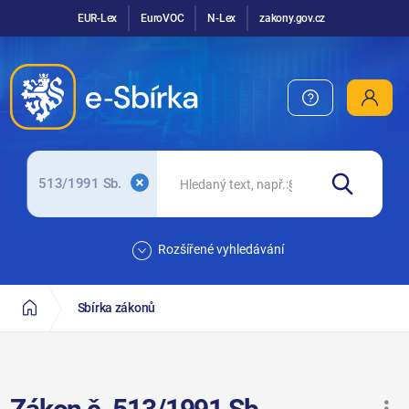
EUR-Lex
EuroVOC
N-Lex
zakony.gov.cz
513/1991 Sb.
Rozšířené vyhledávání
Sbírka zákonů