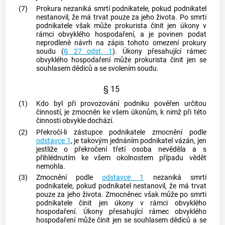
(7)
Prokura nezaniká smrtí podnikatele, pokud podnikatel
nestanovil, že má trvat pouze za jeho života. Po smrti
podnikatele však může prokurista činit jen úkony v
rámci obvyklého hospodaření, a je povinen podat
neprodleně návrh na zápis tohoto omezení prokury
soudu (
§ 27 odst. 1
). Úkony přesahující rámec
obvyklého hospodaření může prokurista činit jen se
souhlasem dědiců a se svolením soudu.
§ 15
(1)
Kdo byl při provozování
podniku
pověřen určitou
činností, je zmocněn ke všem úkonům, k nimž při této
činnosti obvykle dochází.
(2)
Překročí-li zástupce podnikatele zmocnění podle
odstavce 1
, je takovým jednáním podnikatel vázán, jen
jestliže o překročení třetí osoba nevěděla a s
přihlédnutím ke všem okolnostem případu vědět
nemohla.
(3)
Zmocnění podle
odstavce 1
nezaniká smrtí
podnikatele, pokud podnikatel nestanovil, že má trvat
pouze za jeho života. Zmocněnec však může po smrti
podnikatele činit jen úkony v rámci obvyklého
hospodaření. Úkony přesahující rámec obvyklého
hospodaření může činit jen se souhlasem dědiců a se