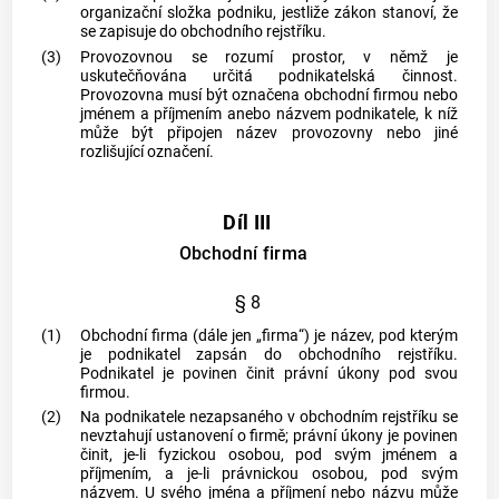
organizační složka
podniku
, jestliže zákon stanoví, že
se zapisuje do obchodního rejstříku.
(3)
Provozovnou
se rozumí prostor, v němž je
uskutečňována určitá podnikatelská činnost.
Provozovna
musí být označena obchodní firmou nebo
jménem a příjmením anebo názvem podnikatele, k níž
může být připojen název
provozovny
nebo jiné
rozlišující označení.
Díl III
Obchodní firma
§ 8
(1)
Obchodní firma (dále jen „firma“) je název, pod kterým
je podnikatel zapsán do obchodního rejstříku.
Podnikatel je povinen činit právní úkony pod svou
firmou.
(2)
Na podnikatele nezapsaného v obchodním rejstříku se
nevztahují ustanovení o firmě; právní úkony je povinen
činit, je-li fyzickou osobou, pod svým jménem a
příjmením, a je-li právnickou osobou, pod svým
názvem. U svého jména a příjmení nebo názvu může