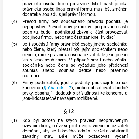
právnická osoba firmu převezme. Má-li nástupnická
právnická osoba jinou právní formu, musí být změněn
dodatek v souladu s její právní formou.
(4)
Převod firmy bez současného převodu
podniku
je
nepřípustný. Převod firmy je možný i při převodu části
podniku
, bude-li podnikatel zbývající část provozovat
pod jinou firmou nebo tato část zanikne likvidací.
(5)
Je-li součástí firmy právnické osoby jméno společníka
nebo člena, který přestal být jejím společníkem nebo
členem, může právnická osoba užívat dále jeho jméno
jen s jeho souhlasem. V případě smrti nebo zániku
společníka nebo člena se vyžaduje jeho předchozí
souhlas anebo souhlas dědice nebo právního
nástupce.
(6)
Firmy podnikatelů, jejichž
podniky
příslušejí k témuž
koncernu (
§ 66a odst. 7
), mohou obsahovat shodné
prvky, obsahují-li dodatek o příslušnosti ke koncernu a
jsou-li dostatečně navzájem rozlišitelné.
§ 12
(1)
Kdo byl dotčen na svých právech neoprávněným
užíváním firmy, může se proti neoprávněnému uživateli
domáhat, aby se takového jednání zdržel a odstranil
závadný stav. Dále může požadovat vydání