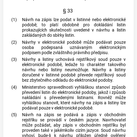
§ 33
(1)
Návrh na zápis lze podat v listinné nebo elektronické
podobě; to platí obdobně pro dokládání listin
prokazujících skutečnosti uvedené v návrhu a listin
zakládaných do sbírky listin.
(2)
Návrhy v elektronické podobě může podávat pouze
osoba podepsaná uznávaným
elektronickým
podpisem
podle zvláštního právního předpisu.
(3)
Návrhy a listiny uchovává rejstříkový soud pouze v
elektronické podobě, ledaže to charakter takového
návrhu nebo listiny neumožňuje. Návrhy a listiny
doručené v listinné podobě převede rejstříkový soud
bez zbytečného odkladu do elektronické podoby.
(4)
Ministerstvo spravedlnosti vyhláškou stanoví způsob
převedení listin do elektronické podoby, jakož i způsob
nakládání s převedenými listinami. Rovněž může
vyhláškou stanovit, které návrhy na zápis a listiny lze
podávat pouze v elektronické podobě.
(5)
Návrh na zápis se podává a zápis v obchodním
rejstříku se provádí v českém jazyce. Navrhovatel
může požádat, aby zápis v obchodním rejstříku byl
proveden také v jakémkoliv cizím jazyce. Soud návrhu
vyhoví, bude-li k návrhu přiložen úředně ověřený