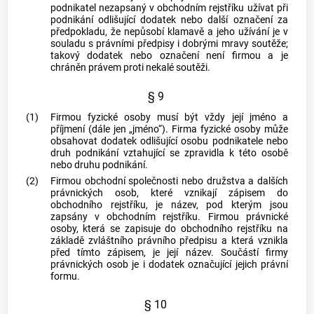
podnikatel nezapsaný v obchodním rejstříku užívat při
podnikání
odlišující dodatek nebo další označení za
předpokladu, že nepůsobí klamavě a jeho užívání je v
souladu s právními předpisy i dobrými mravy soutěže;
takový dodatek nebo označení není firmou a je
chráněn právem proti
nekalé soutěži
.
§ 9
(1)
Firmou fyzické osoby musí být vždy její jméno a
příjmení (dále jen „jméno“). Firma fyzické osoby může
obsahovat dodatek odlišující osobu podnikatele nebo
druh
podnikání
vztahující se zpravidla k této osobě
nebo druhu
podnikání
.
(2)
Firmou
obchodní společnosti
nebo
družstva
a dalších
právnických osob, které vznikají zápisem do
obchodního rejstříku, je název, pod kterým jsou
zapsány v obchodním rejstříku. Firmou právnické
osoby, která se zapisuje do obchodního rejstříku na
základě zvláštního právního předpisu a která vznikla
před tímto zápisem, je její název. Součástí firmy
právnických osob je i dodatek označující jejich právní
formu.
§ 10