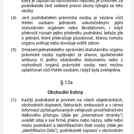
který je zapsán do obchodního rejstříku, je zmocněn za
podnikatele činit veškeré právní úkony týkající se této
složky.
(4)
Je-li podnikatelem právnická osoba, je vázána vůči
třetím osobám jednáním uskutečněným jejím
statutárním orgánem nebo likvidátorem, i když
překročil rozsah jejího předmětu
podnikání
, ledaže jde
o jednání, které překračuje působnost, kterou tomuto
orgánu svěřuje nebo dovoluje svěřit zákon.
(5)
Omezení jednatelského oprávnění statutárního orgánu
právnické osoby vyplývající ze stanov, společenské
smlouvy či jiného obdobného dokumentu nebo z
rozhodnutí orgánů právnické osoby není možno
uplatňovat vůči třetím osobám, i když byla zveřejněna.
§ 13a
Obchodní listiny
(1)
Každý podnikatel je povinen na všech objednávkách,
obchodních dopisech, fakturách, smlouvách a v rámci
informací zpřístupňovaných veřejnosti prostřednictvím
dálkového přístupu (dále jen „internetové stránky“)
uvádět údaj o své firmě, jménu nebo názvu, sídle nebo
místu
podnikání
a identifikačním čísle osoby (dále jen
„identifikační číslo“); podnikatelé zapsaní v obchodním