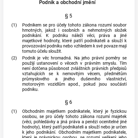
Podnik a obchodní jmění
§ 5
(1)
Podnikem
se pro účely tohoto zákona rozumí soubor
hmotných, jakož i osobních a nehmotných složek
podnikání
. K
podniku
náleží věci, práva a jiné
majetkové hodnoty, které patří podnikateli a slouží k
provozování
podniku
nebo vzhledem k své povaze mají
tomuto účelu sloužit.
(2)
Podnik
je věc hromadná. Na jeho právní poměry se
použijí ustanovení o věcech v právním smyslu. Tím
není dotčena působnost zvláštních právních předpisů
vztahujících se k nemovitým věcem, předmětům
průmyslového a jiného duševního vlastnictví,
motorovým vozidlům apod., pokud jsou součástí
podniku
.
§ 6
(1)
Obchodním majetkem podnikatele, který je fyzickou
osobou, se pro účely tohoto zákona rozumí majetek
(věci, pohledávky a jiná práva a penězi ocenitelné jiné
hodnoty), který patří podnikateli a slouží nebo je určen
k jeho
podnikání
. Obchodním majetkem podnikatele,
který je právnickou osobou, se rozumí veškerý jeho