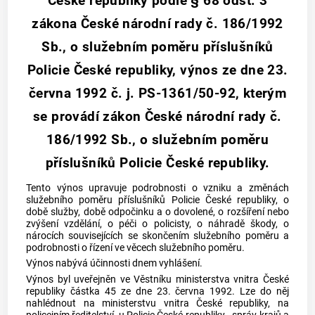
České republiky podle § 68 odst. 3
zákona České národní rady č. 186/1992
Sb., o služebním poměru příslušníků
Policie České republiky, výnos ze dne 23.
června 1992 č. j. PS-1361/50-92, kterým
se provádí zákon České národní rady č.
186/1992 Sb., o služebním poměru
příslušníků Policie České republiky.
Tento výnos upravuje podrobnosti o vzniku a změnách
služebního poměru příslušníků Policie České republiky, o
době služby, době odpočinku a o dovolené, o rozšíření nebo
zvýšení vzdělání, o péči o policisty, o náhradě škody, o
nárocích souvisejících se skončením služebního poměru a
podrobnosti o řízení ve věcech služebního poměru.
Výnos nabývá účinnosti dnem vyhlášení.
Výnos byl uveřejněn ve Věstníku ministerstva vnitra České
republiky částka 45 ze dne 23. června 1992. Lze do něj
nahlédnout na ministerstvu vnitra České republiky, na