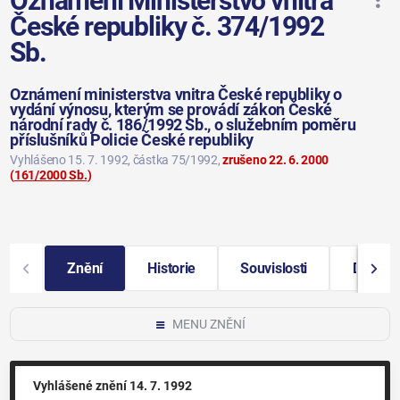
Oznámení Ministerstvo vnitra
České republiky č. 374/1992
Sb.
Oznámení ministerstva vnitra České republiky o
vydání výnosu, kterým se provádí zákon České
národní rady č. 186/1992 Sb., o služebním poměru
příslušníků Policie České republiky
Vyhlášeno 15. 7. 1992
, částka 75/1992
,
zrušeno 22. 6. 2000
(
161/2000 Sb.
)
Znění
Historie
Souvislosti
Další i
MENU ZNĚNÍ
Vyhlášené znění
14. 7. 1992