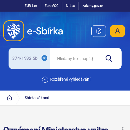
EUR-Lex
EuroVOC
N-Lex
zakony.gov.cz
374/1992 Sb.
Rozšířené vyhledávání
Sbírka zákonů