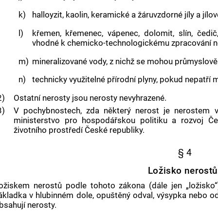
k)
halloyzit, kaolin, keramické a žáruvzdorné jíly a jílovc
l)
křemen, křemenec, vápenec, dolomit, slín, čedič
vhodné k chemicko-technologickému zpracování n
m)
mineralizované vody, z nichž se mohou průmyslově 
n)
technicky využitelné přírodní plyny, pokud nepatří
2)
Ostatní nerosty jsou nerosty nevyhrazené.
3)
V pochybnostech, zda některý nerost je nerostem 
ministerstvo pro hospodářskou politiku a rozvoj Č
životního prostředí České republiky.
§ 4
Ložisko nerostů
ožiskem nerostů podle tohoto zákona (dále jen „ložisko“)
ákladka v hlubinném dole, opuštěný odval, výsypka nebo odk
bsahují nerosty.