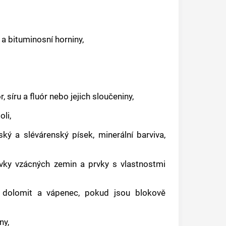
 a bituminosní horniny,
 síru a fluór nebo jejich sloučeniny,
li,
řský a slévárenský písek, minerální barviva,
rvky vzácných zemin a prvky s vlastnostmi
ec, dolomit a vápenec, pokud jsou blokově
ny,