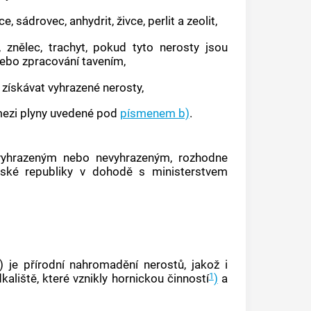
e, sádrovec, anhydrit, živce, perlit a zeolit,
, znělec, trachyt, pokud tyto nerosty jsou
ebo zpracování tavením,
získávat vyhrazené nerosty,
 mezi plyny uvedené pod
písmenem b)
.
vyhrazeným nebo nevyhrazeným, rozhodne
eské republiky v dohodě s ministerstvem
 je přírodní nahromadění nerostů, jakož i
1
aliště, které vznikly hornickou činností
)
a