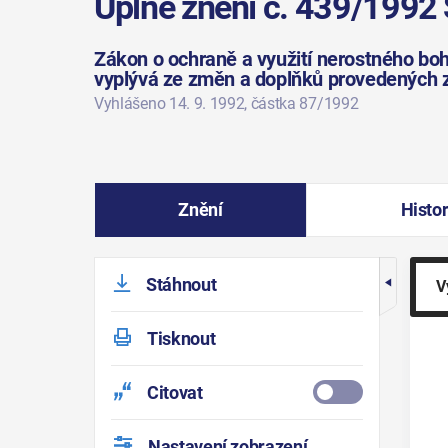
Úplné znění č. 439/1992 
Zákon o ochraně a využití nerostného boha
vyplývá ze změn a doplňků provedených 
Vyhlášeno 14. 9. 1992
, částka 87/1992
Znění
Histor
Stáhnout
V
Tisknout
Citovat
Nastavení zobrazení