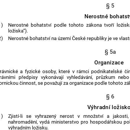
§ 5
Nerostné bohatst
1)
Nerostné bohatství podle tohoto zákona tvoří ložisk
ložiska“).
2)
Nerostné bohatství na území České republiky je ve vlastn
§ 5a
Organizace
rávnické a fyzické osoby, které v rámci podnikatelské či
rávními předpisy vykonávají vyhledávání, průzkum nebo
ornickou činnost, se považují za organizace podle tohoto zá
§ 6
Výhradní ložisk
1)
Zjistí-li se vyhrazený nerost v množství a jakost
nahromadění, vydá ministerstvo pro hospodářskou poli
výhradním ložisku.