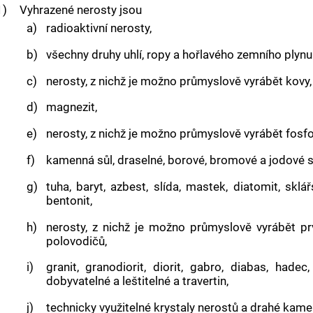
1)
Vyhrazené nerosty jsou
a)
radioaktivní nerosty,
b)
všechny druhy uhlí, ropy a hořlavého zemního plynu
c)
nerosty, z nichž je možno průmyslově vyrábět kovy,
d)
magnezit,
e)
nerosty, z nichž je možno průmyslově vyrábět fosfor,
f)
kamenná sůl, draselné, borové, bromové a jodové so
g)
tuha, baryt, azbest, slída, mastek, diatomit, sklá
bentonit,
h)
nerosty, z nichž je možno průmyslově vyrábět p
polovodičů,
i)
granit, granodiorit, diorit, gabro, diabas, had
dobyvatelné a leštitelné a travertin,
j)
technicky využitelné krystaly nerostů a drahé kame