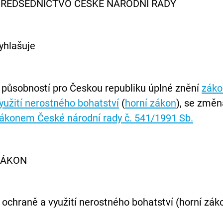
ŘEDSEDNICTVO ČESKÉ NÁRODNÍ RADY
yhlašuje
 působností pro Českou republiku úplné znění
záko
yužití nerostného bohatství
(
horní zákon
), se změ
ákonem České národní rady č. 541/1991 Sb.
ZÁKON
 ochraně a využití nerostného bohatství (horní zák