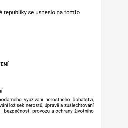
é republiky se usneslo na tomto
ENÍ
ní
odárného využívání nerostného bohatství,
vání ložisek nerostů, úpravě a zušlechťování
ž i bezpečnosti provozu a ochrany životního