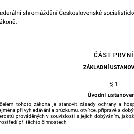
ederální shromáždění Československé socialistick
ákoně:
ČÁST PRVNÍ
ZÁKLADNÍ USTANOV
§ 1
Úvodní ustanove
čelem tohoto zákona je stanovit zásady ochrany a hosp
ejména při vyhledávání a průzkumu, otvírce, přípravě a dobý
erostů prováděných v souvislosti s jejich dobýváním, jako
rostředí při těchto činnostech.