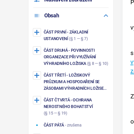
P
Obsah
v
ČÁST PRVNÍ
- ZÁKLADNÍ
USTANOVENÍ
(§ 1 — § 7)
ČÁST DRUHÁ
- POVINNOSTI
s
ORGANIZACE PŘI VYUŽÍVÁNÍ
v
VÝHRADNÍHO LOŽISKA
(§ 8 — § 10)
z
ČÁST TŘETÍ
- LOŽISKOVÝ
PRŮZKUM A HOSPODAŘENÍ SE
ZÁSOBAMI VÝHRADNÍCH LOŽISEK
(§ 11 — § 14c)
ČÁST ČTVRTÁ
- OCHRANA
NEROSTNÉHO BOHATSTVÍ
(§ 15 — § 19)
o
ČÁST PÁTÁ
- zrušena