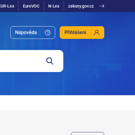
EUR-Lex
EuroVOC
N-Lex
zakony.gov.cz
Nápověda
Přihlášení