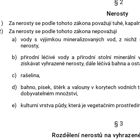
§ 2
Nerosty
1)
Za nerosty se podle tohoto zákona považují tuhé, kapaln
2)
Za nerosty se podle tohoto zákona nepovažují
a)
vody s výjimkou mineralizovaných vod, z nichž
nerosty,
b)
přírodní léčivé vody a přírodní stolní mineráln
získávat vyhrazené nerosty, dále léčivá bahna a ost
c)
rašelina,
d)
bahno, písek, štěrk a valouny v korytech vodních
dobyvatelném množství,
e)
kulturní vrstva půdy, která je vegetačním prostředí
§ 3
Rozdělení nerostů na vyhrazen