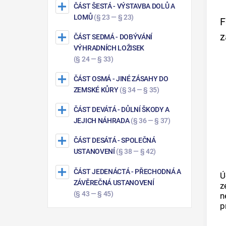
ČÁST ŠESTÁ
- VÝSTAVBA DOLŮ A
LOMŮ
(§ 23 — § 23)
F
z
ČÁST SEDMÁ
- DOBÝVÁNÍ
VÝHRADNÍCH LOŽISEK
(§ 24 — § 33)
ČÁST OSMÁ
- JINÉ ZÁSAHY DO
ZEMSKÉ KŮRY
(§ 34 — § 35)
ČÁST DEVÁTÁ
- DŮLNÍ ŠKODY A
JEJICH NÁHRADA
(§ 36 — § 37)
ČÁST DESÁTÁ
- SPOLEČNÁ
USTANOVENÍ
(§ 38 — § 42)
ČÁST JEDENÁCTÁ
- PŘECHODNÁ A
Ú
ZÁVĚREČNÁ USTANOVENÍ
z
(§ 43 — § 45)
n
p