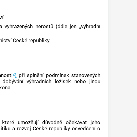
ví
a vyhrazených nerostů (dále jen „výhradní
ictví České republiky.
2
nnosti
)
při splnění podmínek stanovených
 dobývání výhradních ložisek nebo jinou
kona.
o
i, které umožňují důvodně očekávat jeho
tiku a rozvoj České republiky osvědčení o