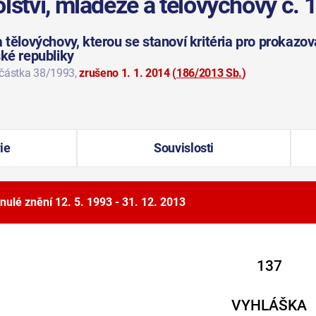
olství, mládeže a tělovýchovy č.
 tělovýchovy, kterou se stanoví kritéria pro prokazo
ské republiky
 částka 38/1993
,
zrušeno 1. 1. 2014
(
186/2013 Sb.
)
ie
Souvislosti
nulé znění
12. 5. 1993 - 31. 12. 2013
137
VYHLÁŠKA