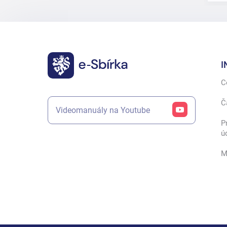
I
C
Č
Videomanuály na Youtube
P
ú
M