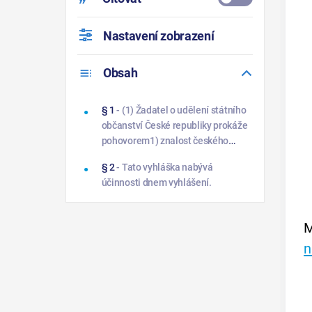
Nastavení zobrazení
Obsah
§ 1
- (1) Žadatel o udělení státního
občanství České republiky prokáže
pohovorem1) znalost českého
jazyka, jestliže
§ 2
- Tato vyhláška nabývá
účinnosti dnem vyhlášení.
M
n