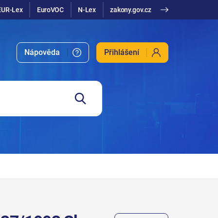
EUR-Lex
EuroVOC
N-Lex
zakony.gov.cz
Nápověda
Přihlášení