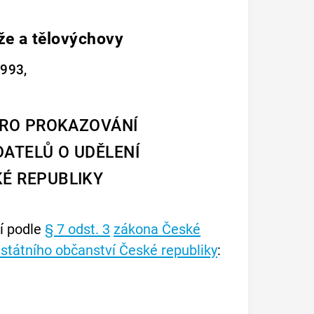
že a tělovýchovy
1993,
PRO PROKAZOVÁNÍ
ATELŮ O UDĚLENÍ
É REPUBLIKY
ví podle
§ 7 odst. 3
zákona České
 státního občanství České republiky
: