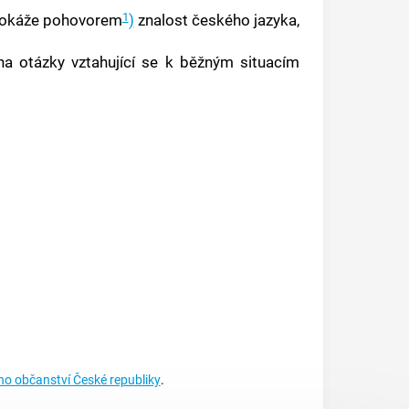
1
prokáže pohovorem
)
znalost českého jazyka,
na otázky vztahující se k běžným situacím
ho občanství České republiky
.