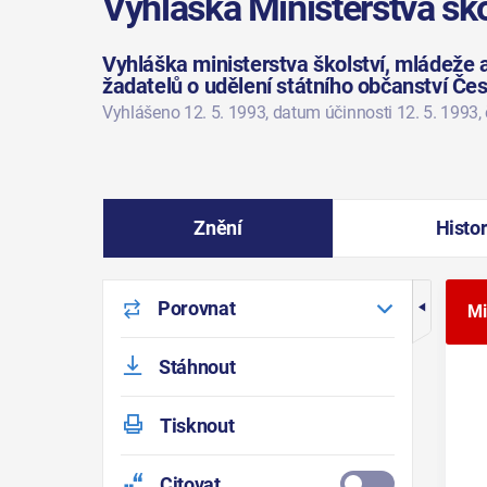
Vyhláška Ministerstva šk
Vyhláška ministerstva školství, mládeže a
žadatelů o udělení státního občanství Če
Vyhlášeno 12. 5. 1993
, datum účinnosti 12. 5. 1993
,
Znění
Histor
Porovnat
Mi
Stáhnout
Tisknout
Citovat