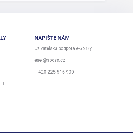
LY
NAPIŠTE NÁM
Uživatelská podpora e-Sbírky
esel@spcss.cz
+420 225 515 900
LI