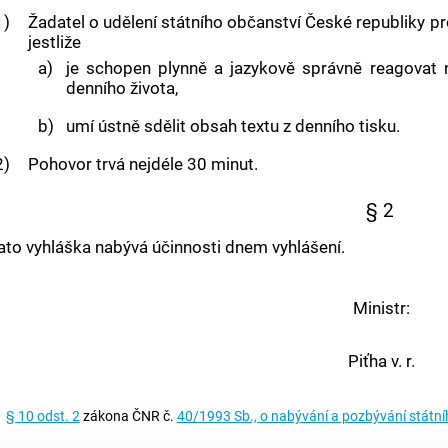
1)
Žadatel o udělení státního občanství České republiky 
jestliže
a)
je schopen plynně a jazykově správně reagovat 
denního života,
b)
umí ústně sdělit obsah textu z denního tisku.
2)
Pohovor trvá nejdéle 30 minut.
§ 2
ato vyhláška nabývá účinnosti dnem vyhlášení.
Ministr:
Piťha v. r.
§ 10 odst. 2
zákona ČNR č.
40/1993 Sb., o nabývání a pozbývání státní