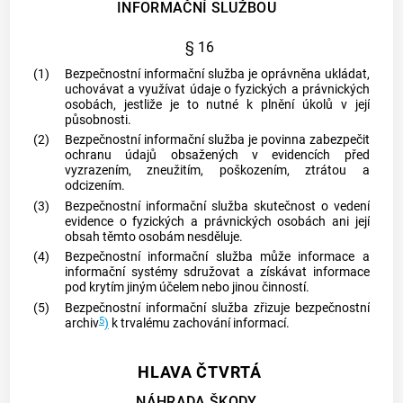
INFORMAČNÍ SLUŽBOU
§ 16
(1)
Bezpečnostní informační služba je oprávněna ukládat,
uchovávat a využívat údaje o fyzických a právnických
osobách, jestliže je to nutné k plnění úkolů v její
působnosti.
(2)
Bezpečnostní informační služba je povinna zabezpečit
ochranu údajů obsažených v evidencích před
vyzrazením, zneužitím, poškozením, ztrátou a
odcizením.
(3)
Bezpečnostní informační služba skutečnost o vedení
evidence o fyzických a právnických osobách ani její
obsah těmto osobám nesděluje.
(4)
Bezpečnostní informační služba může informace a
informační systémy sdružovat a získávat informace
pod krytím jiným účelem nebo jinou činností.
(5)
Bezpečnostní informační služba zřizuje bezpečnostní
5
archiv
)
k trvalému zachování informací.
HLAVA ČTVRTÁ
NÁHRADA ŠKODY