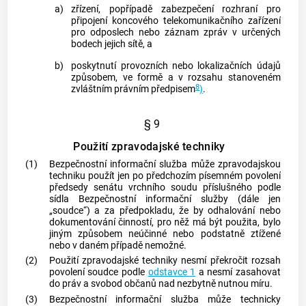
a)
zřízení, popřípadě zabezpečení rozhraní pro
připojení koncového telekomunikačního zařízení
pro odposlech nebo záznam zpráv v určených
bodech jejich sítě, a
b)
poskytnutí provozních nebo lokalizačních údajů
způsobem, ve formě a v rozsahu stanoveném
8
zvláštním právním předpisem
)
.
§ 9
Použití zpravodajské techniky
(1)
Bezpečnostní informační služba může
zpravodajskou
techniku
použít jen po předchozím písemném povolení
předsedy senátu vrchního soudu příslušného podle
sídla Bezpečnostní informační služby (dále jen
„soudce“) a za předpokladu, že by odhalování nebo
dokumentování činností, pro něž má být použita, bylo
jiným způsobem neúčinné nebo podstatně ztížené
nebo v daném případě nemožné.
(2)
Použití
zpravodajské techniky
nesmí překročit rozsah
povolení soudce podle
odstavce 1
a nesmí zasahovat
do práv a svobod občanů nad nezbytně nutnou míru.
(3)
Bezpečnostní informační služba může technicky