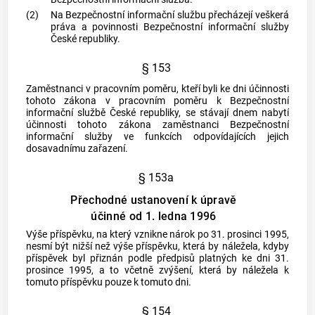
(2)
Na Bezpečnostní informační službu přecházejí veškerá
práva a povinnosti Bezpečnostní informační služby
České republiky.
§ 153
Zaměstnanci v pracovním poměru, kteří byli ke dni účinnosti
tohoto zákona v pracovním poměru k Bezpečnostní
informační službě České republiky, se stávají dnem nabytí
účinnosti tohoto zákona zaměstnanci Bezpečnostní
informační služby ve funkcích odpovídajících jejich
dosavadnímu zařazení.
§ 153a
Přechodné ustanovení k úpravě
účinné od 1. ledna 1996
Výše příspěvku, na který vznikne nárok po 31. prosinci 1995,
nesmí být nižší než výše příspěvku, která by náležela, kdyby
příspěvek byl přiznán podle předpisů platných ke dni 31.
prosince 1995, a to včetně zvýšení, která by náležela k
tomuto příspěvku pouze k tomuto dni.
§ 154