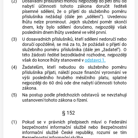
(2)
Dosavadní příslušníci mohou nejpozději do pěti dnů od
nabytí účinnosti tohoto zákona doručit řediteli
písemné sdělení, že o přijetí do služebního poměru
příslušníka nežádají (dále jen „sdělení“). Uvedenou
lhůtu nelze prominout. Jejich služební poměr skončí
dnem, kdy bylo sdělení doručeno, nejpozději však
posledním dnem lhůty uvedené ve větě první.
(3)
U dosavadních příslušníků, kteří sdělení nedoručí nebo
doručí opožděně, se má za to, že požádali o přijetí do
služebního poměru příslušníka (dále jen „žadatel“). O
této žádosti ředitel bezodkladně rozhodne, nejpozději
však do konce lhůty stanovené v
odstavci 1.
(4)
Žadatelům, kteří nebudou do služebního poměru
příslušníka přijati, náleží pouze finanční vyrovnání ve
výši posledního hrubého měsíčního platu, splatné
nejpozději do 60 dnů ode dne nabytí účinnosti tohoto
zákona.
(5)
Na postup podle předchozích odstavců se nevztahují
ustanovení tohoto zákona o řízení.
§ 152
(1)
Pokud se v právních předpisech mluví o Federální
bezpečnostní informační službě nebo Bezpečnostní
informační službě České republiky, rozumí se tím
Bezpečnostní informační služba.