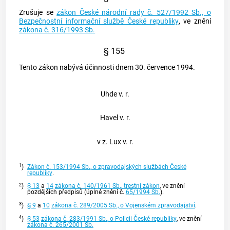
Zrušuje se
zákon České národní rady č. 527/1992 Sb., o
Bezpečnostní informační službě České republiky
, ve znění
zákona č. 316/1993 Sb.
§ 155
Tento zákon nabývá účinnosti dnem 30. července 1994.
Uhde v. r.
Havel v. r.
v z. Lux v. r.
1
)
Zákon č. 153/1994 Sb., o zpravodajských službách České
republiky
.
2
)
§ 13
a
14
zákona č. 140/1961 Sb., trestní zákon
, ve znění
pozdějších předpisů (úplné znění č.
65/1994 Sb.
).
3
)
§ 9
a
10
zákona č. 289/2005 Sb., o Vojenském zpravodajství
.
4
)
§ 53
zákona č. 283/1991 Sb., o Policii České republiky
, ve znění
zákona č. 265/2001 Sb.