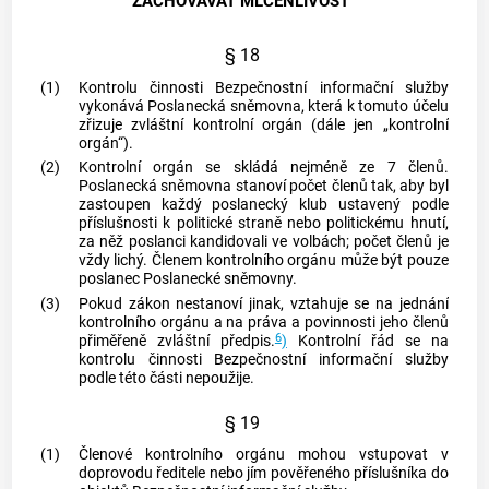
ZACHOVÁVAT MLČENLIVOST
§ 18
(1)
Kontrolu činnosti Bezpečnostní informační služby
vykonává Poslanecká sněmovna, která k tomuto účelu
zřizuje zvláštní kontrolní orgán (dále jen „kontrolní
orgán“).
(2)
Kontrolní orgán se skládá nejméně ze 7 členů.
Poslanecká sněmovna stanoví počet členů tak, aby byl
zastoupen každý poslanecký klub ustavený podle
příslušnosti k politické straně nebo politickému hnutí,
za něž poslanci kandidovali ve volbách; počet členů je
vždy lichý. Členem kontrolního orgánu může být pouze
poslanec Poslanecké sněmovny.
(3)
Pokud zákon nestanoví jinak, vztahuje se na jednání
kontrolního orgánu a na práva a povinnosti jeho členů
6
přiměřeně zvláštní předpis.
)
Kontrolní řád se na
kontrolu činnosti Bezpečnostní informační služby
podle této části nepoužije.
§ 19
(1)
Členové kontrolního orgánu mohou vstupovat v
doprovodu ředitele nebo jím pověřeného příslušníka do