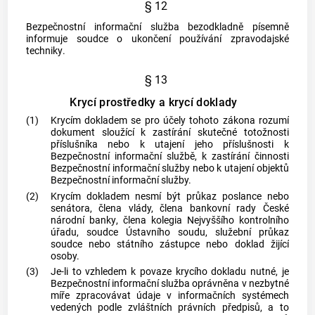
§ 12
Bezpečnostní informační služba bezodkladně písemně
informuje soudce o ukončení používání
zpravodajské
techniky
.
§ 13
Krycí prostředky a krycí doklady
(1)
Krycím dokladem
se pro účely tohoto zákona rozumí
dokument sloužící k zastírání skutečné totožnosti
příslušníka nebo k utajení jeho příslušnosti k
Bezpečnostní informační službě, k zastírání činnosti
Bezpečnostní informační služby nebo k utajení objektů
Bezpečnostní informační služby.
(2)
Krycím dokladem
nesmí být průkaz poslance nebo
senátora, člena vlády, člena bankovní rady České
národní
banky
, člena kolegia Nejvyššího kontrolního
úřadu, soudce
Ústavního soudu
, služební průkaz
soudce nebo státního zástupce nebo doklad žijící
osoby.
(3)
Je-li to vzhledem k povaze
krycího dokladu
nutné, je
Bezpečnostní informační služba oprávněna v nezbytné
míře zpracovávat údaje v informačních systémech
vedených podle zvláštních právních předpisů, a to