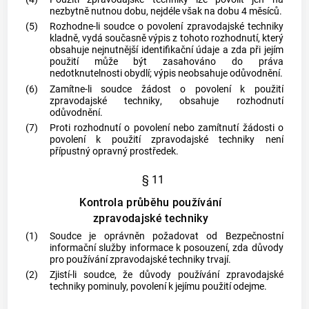
nezbytně nutnou dobu, nejdéle však na dobu 4 měsíců.
(5)
Rozhodne-li soudce o povolení
zpravodajské techniky
kladně, vydá současně výpis z tohoto rozhodnutí, který
obsahuje nejnutnější identifikační údaje a zda při jejím
použití může být zasahováno do práva
nedotknutelnosti obydlí; výpis neobsahuje odůvodnění.
(6)
Zamítne-li soudce žádost o povolení k použití
zpravodajské techniky
, obsahuje rozhodnutí
odůvodnění.
(7)
Proti rozhodnutí o povolení nebo zamítnutí žádosti o
povolení k použití
zpravodajské techniky
není
přípustný opravný prostředek.
§ 11
Kontrola průběhu používání
zpravodajské techniky
(1)
Soudce je oprávněn požadovat od Bezpečnostní
informační služby informace k posouzení, zda důvody
pro používání
zpravodajské techniky
trvají.
(2)
Zjistí-li soudce, že důvody používání
zpravodajské
techniky
pominuly, povolení k jejímu použití odejme.