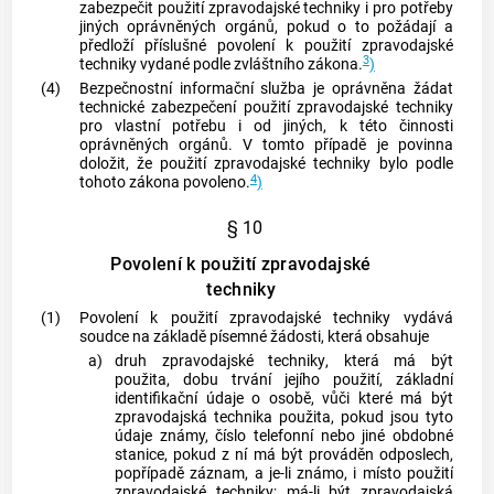
zabezpečit použití
zpravodajské techniky
i pro potřeby
jiných oprávněných orgánů, pokud o to požádají a
předloží příslušné povolení k použití
zpravodajské
3
techniky
vydané podle zvláštního zákona.
)
(4)
Bezpečnostní informační služba je oprávněna žádat
technické zabezpečení použití
zpravodajské techniky
pro vlastní potřebu i od jiných, k této činnosti
oprávněných orgánů. V tomto případě je povinna
doložit, že použití
zpravodajské techniky
bylo podle
4
tohoto zákona povoleno.
)
§ 10
Povolení k použití zpravodajské
techniky
(1)
Povolení k použití
zpravodajské techniky
vydává
soudce na základě písemné žádosti, která obsahuje
a)
druh
zpravodajské techniky
, která má být
použita, dobu trvání jejího použití, základní
identifikační údaje o osobě, vůči které má být
zpravodajská technika
použita, pokud jsou tyto
údaje známy, číslo telefonní nebo jiné obdobné
stanice, pokud z ní má být prováděn odposlech,
popřípadě záznam, a je-li známo, i místo použití
zpravodajské techniky
; má-li být
zpravodajská