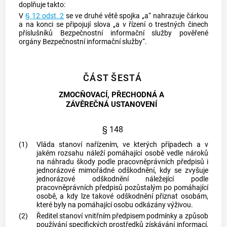
doplňuje takto:
V
§ 12 odst. 2
se ve druhé větě spojka „a“ nahrazuje čárkou
a na konci se připojují slova „a v řízení o trestných činech
příslušníků Bezpečnostní informační služby pověřené
orgány Bezpečnostní informační služby“.
ČÁST ŠESTÁ
ZMOCŇOVACÍ, PŘECHODNÁ A
ZÁVĚREČNÁ USTANOVENÍ
§ 148
(1)
Vláda stanoví nařízením, ve kterých případech a v
jakém rozsahu náleží pomáhající osobě vedle nároků
na náhradu škody podle pracovněprávních předpisů i
jednorázové mimořádné odškodnění, kdy se zvyšuje
jednorázové odškodnění náležející podle
pracovněprávních předpisů pozůstalým po pomáhající
osobě, a kdy lze takové odškodnění přiznat osobám,
které byly na pomáhající osobu odkázány výživou.
(2)
Ředitel stanoví vnitřním předpisem podmínky a způsob
používání
specifických prostředků získávání informací
,