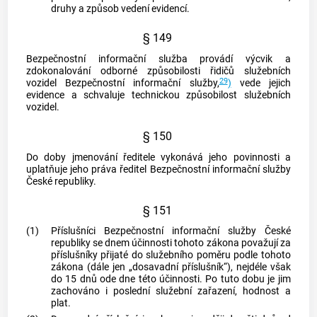
druhy a způsob vedení evidencí.
§ 149
Bezpečnostní informační služba provádí výcvik a
zdokonalování odborné způsobilosti řidičů služebních
29
vozidel Bezpečnostní informační služby,
)
vede jejich
evidence a schvaluje technickou způsobilost služebních
vozidel.
§ 150
Do doby jmenování ředitele vykonává jeho povinnosti a
uplatňuje jeho práva ředitel Bezpečnostní informační služby
České republiky.
§ 151
(1)
Příslušníci Bezpečnostní informační služby České
republiky se dnem účinnosti tohoto zákona považují za
příslušníky přijaté do služebního poměru podle tohoto
zákona (dále jen „dosavadní příslušník“), nejdéle však
do 15 dnů ode dne této účinnosti. Po tuto dobu je jim
zachováno i poslední služební zařazení, hodnost a
plat.