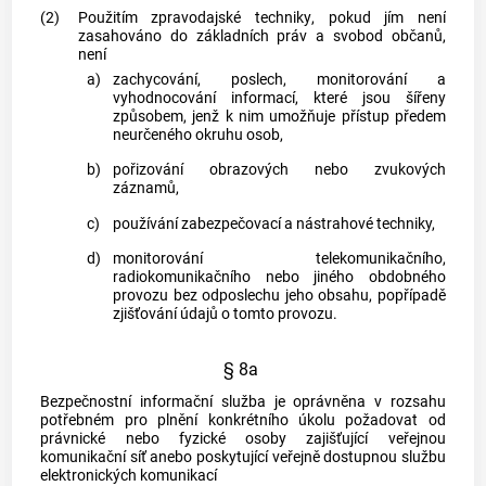
(2)
Použitím
zpravodajské techniky
, pokud jím není
zasahováno do základních práv a svobod občanů,
není
a)
zachycování, poslech, monitorování a
vyhodnocování informací, které jsou šířeny
způsobem, jenž k nim umožňuje přístup předem
neurčeného okruhu osob,
b)
pořizování obrazových nebo zvukových
záznamů,
c)
používání zabezpečovací a nástrahové techniky,
d)
monitorování telekomunikačního,
radiokomunikačního nebo jiného obdobného
provozu bez odposlechu jeho obsahu, popřípadě
zjišťování údajů o tomto provozu.
§ 8a
Bezpečnostní informační služba je oprávněna v rozsahu
potřebném pro plnění konkrétního úkolu požadovat od
právnické nebo fyzické osoby zajišťující veřejnou
komunikační síť anebo poskytující veřejně dostupnou službu
elektronických komunikací