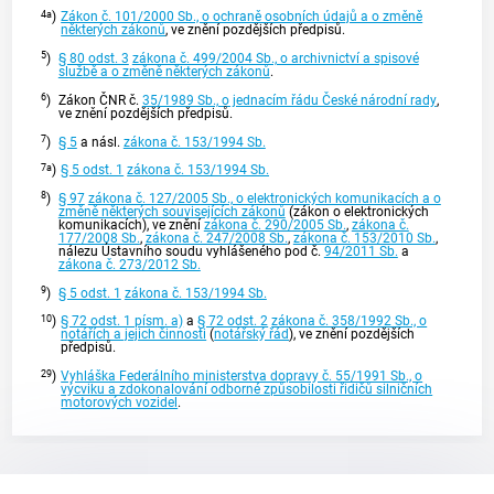
4a
)
Zákon č. 101/2000 Sb., o ochraně osobních údajů a o změně
některých zákonů
, ve znění pozdějších předpisů.
5
)
§ 80 odst. 3
zákona č. 499/2004 Sb., o archivnictví a spisové
službě a o změně některých zákonů
.
6
)
Zákon ČNR č.
35/1989 Sb., o jednacím řádu České národní rady
,
ve znění pozdějších předpisů.
7
)
§ 5
a násl.
zákona č. 153/1994 Sb.
7a
)
§ 5 odst. 1
zákona č. 153/1994 Sb.
8
)
§ 97
zákona č. 127/2005 Sb., o elektronických komunikacích a o
změně některých souvisejících zákonů
(zákon o elektronických
komunikacích), ve znění
zákona č. 290/2005 Sb.
,
zákona č.
177/2008 Sb.
,
zákona č. 247/2008 Sb.
,
zákona č. 153/2010 Sb.
,
nálezu
Ústavního soudu
vyhlášeného pod č.
94/2011 Sb.
a
zákona č. 273/2012 Sb.
9
)
§ 5 odst. 1
zákona č. 153/1994 Sb.
10
)
§ 72 odst. 1 písm. a)
a
§ 72 odst. 2
zákona č. 358/1992 Sb., o
notářích a jejich činnosti
(
notářský řád
), ve znění pozdějších
předpisů.
29
)
Vyhláška Federálního ministerstva dopravy č. 55/1991 Sb., o
výcviku a zdokonalování odborné způsobilosti řidičů silničních
motorových vozidel
.