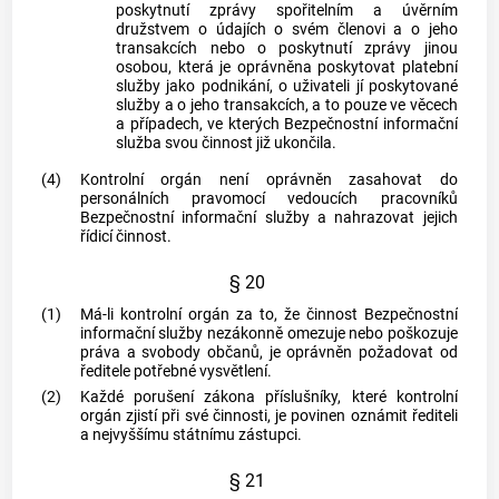
poskytnutí zprávy spořitelním a úvěrním
družstvem o údajích o svém členovi a o jeho
transakcích nebo o poskytnutí zprávy jinou
osobou, která je oprávněna poskytovat platební
služby jako podnikání, o uživateli jí poskytované
služby a o jeho transakcích, a to pouze ve věcech
a případech, ve kterých Bezpečnostní informační
služba svou činnost již ukončila.
(4)
Kontrolní orgán není oprávněn zasahovat do
personálních pravomocí vedoucích pracovníků
Bezpečnostní informační služby a nahrazovat jejich
řídicí činnost.
§ 20
(1)
Má-li kontrolní orgán za to, že činnost Bezpečnostní
informační služby nezákonně omezuje nebo poškozuje
práva a svobody občanů, je oprávněn požadovat od
ředitele potřebné vysvětlení.
(2)
Každé porušení zákona příslušníky, které kontrolní
orgán zjistí při své činnosti, je povinen oznámit řediteli
a nejvyššímu státnímu zástupci.
§ 21