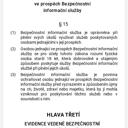
ve prospěch Bezpečnostní
informační služby
§ 15
(1)
Bezpečnostní informační služba je oprávněna při
plnění svých úkolů využívat služeb poskytovaných
osobami jednajícími v její prospěch.
(2)
Osobou jednající ve prospěch Bezpečnostní informační
služby
se pro účely tohoto zákona rozumí fyzická
osoba starší 18 let, která dobrovolně a utajeným
způsobem poskytuje služby Bezpečnostní informační
službě při plnění jejích úkolů.
(3)
Bezpečnostní informační služba je povinna
ochraňovat
osobu jednající ve prospěch Bezpečnostní
informační služby
před vyzrazením a způsobením újmy
na cti, životě, zdraví nebo majetku, která by jí mohla
vzniknout pro poskytování těchto služeb nebo v
souvislosti s ním.
HLAVA TŘETÍ
EVIDENCE VEDENÉ BEZPEČNOSTNÍ