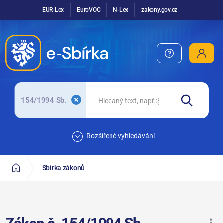
EUR-Lex
EuroVOC
N-Lex
zakony.gov.cz
154/1994 Sb.
Rozšířené vyhledávání
Sbírka zákonů