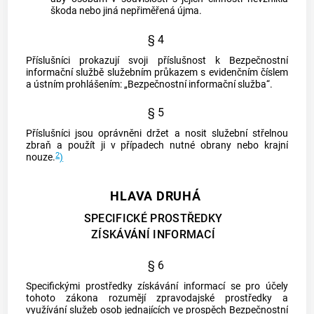
škoda nebo jiná nepřiměřená újma.
§ 4
Příslušníci prokazují svoji příslušnost k Bezpečnostní
informační službě služebním průkazem s evidenčním číslem
a ústním prohlášením: „Bezpečnostní informační služba“.
§ 5
Příslušníci jsou oprávněni držet a nosit služební střelnou
zbraň a použít ji v případech nutné obrany nebo krajní
2
nouze.
)
HLAVA DRUHÁ
SPECIFICKÉ PROSTŘEDKY
ZÍSKÁVÁNÍ INFORMACÍ
§ 6
Specifickými prostředky získávání informací
se pro účely
tohoto zákona rozumějí zpravodajské prostředky a
využívání služeb
osob jednajících ve prospěch Bezpečnostní