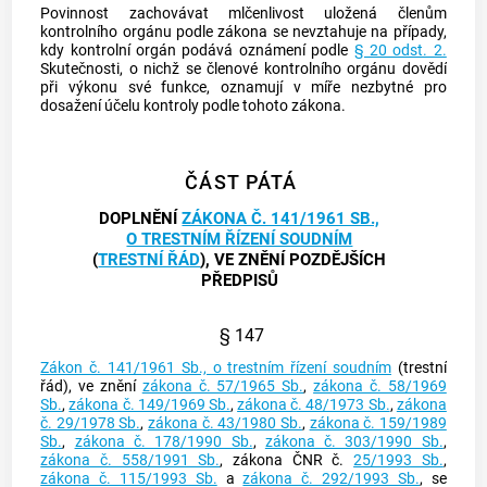
Povinnost zachovávat mlčenlivost uložená členům
kontrolního orgánu podle zákona se nevztahuje na případy,
kdy kontrolní orgán podává oznámení podle
§ 20 odst. 2.
Skutečnosti, o nichž se členové kontrolního orgánu dovědí
při výkonu své funkce, oznamují v míře nezbytné pro
dosažení účelu kontroly podle tohoto zákona.
ČÁST PÁTÁ
DOPLNĚNÍ
ZÁKONA Č. 141/1961 SB.,
O TRESTNÍM ŘÍZENÍ SOUDNÍM
(
TRESTNÍ ŘÁD
), VE ZNĚNÍ POZDĚJŠÍCH
PŘEDPISŮ
§ 147
Zákon č. 141/1961 Sb., o trestním řízení soudním
(trestní
řád), ve znění
zákona č. 57/1965 Sb.
,
zákona č. 58/1969
Sb.
,
zákona č. 149/1969 Sb.
,
zákona č. 48/1973 Sb.
,
zákona
č. 29/1978 Sb.
,
zákona č. 43/1980 Sb.
,
zákona č. 159/1989
Sb.
,
zákona č. 178/1990 Sb.
,
zákona č. 303/1990 Sb.
,
zákona č. 558/1991 Sb.
, zákona ČNR č.
25/1993 Sb.
,
zákona č. 115/1993 Sb.
a
zákona č. 292/1993 Sb.
, se