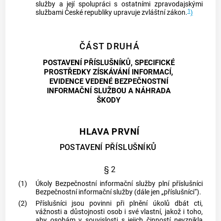
služby a její spolupráci s ostatními zpravodajskými
1
službami České republiky upravuje zvláštní zákon.
)
ČÁST DRUHÁ
POSTAVENÍ PŘÍSLUŠNÍKŮ, SPECIFICKÉ
PROSTŘEDKY ZÍSKÁVÁNÍ INFORMACÍ,
EVIDENCE VEDENÉ BEZPEČNOSTNÍ
INFORMAČNÍ SLUŽBOU A NÁHRADA
ŠKODY
HLAVA PRVNÍ
POSTAVENÍ PŘÍSLUŠNÍKŮ
§ 2
(1)
Úkoly Bezpečnostní informační služby plní příslušníci
Bezpečnostní informační služby (dále jen „příslušníci“).
(2)
Příslušníci jsou povinni při plnění úkolů dbát cti,
vážnosti a důstojnosti osob i své vlastní, jakož i toho,
aby osobám v souvislosti s jejich činností nevznikla