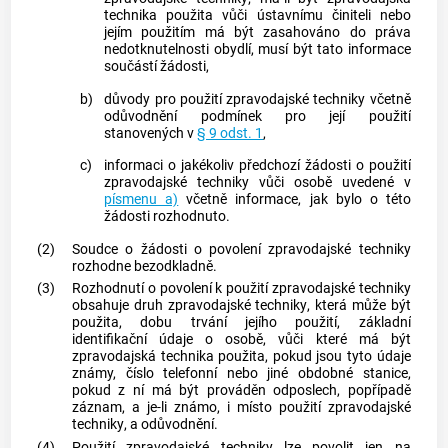
technika
použita vůči ústavnímu činiteli nebo
jejím použitím má být zasahováno do práva
nedotknutelnosti obydlí, musí být tato informace
součástí žádosti,
b)
důvody pro použití
zpravodajské techniky
včetně
odůvodnění podmínek pro její použití
stanovených v
§ 9 odst. 1
,
c)
informaci o jakékoliv předchozí žádosti o použití
zpravodajské techniky
vůči osobě uvedené v
písmenu a)
včetně informace, jak bylo o této
žádosti rozhodnuto.
(2)
Soudce o žádosti o povolení
zpravodajské techniky
rozhodne bezodkladně.
(3)
Rozhodnutí o povolení k použití
zpravodajské techniky
obsahuje druh
zpravodajské techniky
, která může být
použita, dobu trvání jejího použití, základní
identifikační údaje o osobě, vůči které má být
zpravodajská technika
použita, pokud jsou tyto údaje
známy, číslo telefonní nebo jiné obdobné stanice,
pokud z ní má být prováděn odposlech, popřípadě
záznam, a je-li známo, i místo použití
zpravodajské
techniky
, a odůvodnění.
(4)
Použití
zpravodajské techniky
lze povolit jen na