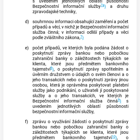
s uvedením jednotlivých oblastí působnosti
7a
Bezpečnostní informační služby
)
a druhu
zpravodajské techniky
,
d)
souhrnnou informaci obsahující zaměření a počet
případů a věcí, v nichž je Bezpečnostní informační
služba činná; v informaci odliší případy a věci
7
podle zvláštního zákona,
)
e)
počet případů, ve kterých byla podána žádost o
poskytnutí zprávy
bankou
nebo pobočkou
zahraniční
banky
o záležitostech týkajících se
klienta, které jsou předmětem bankovního
8
tajemství
)
, o poskytnutí zprávy spořitelním a
úvěrním družstvem o údajích o svém členovi a o
jeho transakcích nebo o poskytnutí zprávy jinou
osobou, která je oprávněna poskytovat platební
služby jako podnikání, o uživateli jí poskytované
služby a o jeho transakcích, ve kterých je
9
Bezpečnostní informační služba činná
)
s
uvedením jednotlivých oblastí působnosti
bezpečnostní informační služby,
f)
zprávu o využívání žádostí o poskytnutí zprávy
bankou
nebo pobočkou zahraniční
banky
o
záležitostech týkajících se klienta, které jsou
10
předmětem bankovního tajemství
)
, o