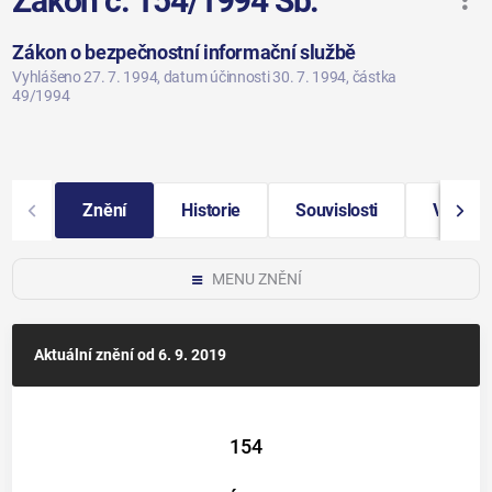
Zákon č. 154/1994 Sb.
Zákon o bezpečnostní informační službě
Vyhlášeno 27. 7. 1994
, datum účinnosti 30. 7. 1994
, částka
49/1994
Znění
Historie
Souvislosti
Vybraná
MENU ZNĚNÍ
Aktuální znění
od 6. 9. 2019
154