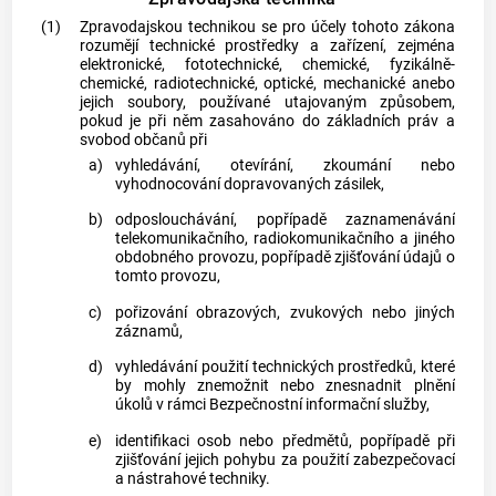
(1)
Zpravodajskou technikou
se pro účely tohoto zákona
rozumějí technické prostředky a zařízení, zejména
elektronické, fototechnické, chemické, fyzikálně-
chemické, radiotechnické, optické, mechanické anebo
jejich soubory, používané utajovaným způsobem,
pokud je při něm zasahováno do základních práv a
svobod občanů při
a)
vyhledávání, otevírání, zkoumání nebo
vyhodnocování dopravovaných zásilek,
b)
odposlouchávání, popřípadě zaznamenávání
telekomunikačního, radiokomunikačního a jiného
obdobného provozu, popřípadě zjišťování údajů o
tomto provozu,
c)
pořizování obrazových, zvukových nebo jiných
záznamů,
d)
vyhledávání použití technických prostředků, které
by mohly znemožnit nebo znesnadnit plnění
úkolů v rámci Bezpečnostní informační služby,
e)
identifikaci osob nebo předmětů, popřípadě při
zjišťování jejich pohybu za použití zabezpečovací
a nástrahové techniky.