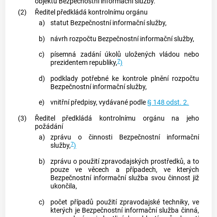
objektů Bezpečnostní informační služby.
(2)
Ředitel předkládá kontrolnímu orgánu
a)
statut Bezpečnostní informační služby,
b)
návrh rozpočtu Bezpečnostní informační služby,
c)
písemná zadání úkolů uložených vládou nebo
7
prezidentem republiky,
)
d)
podklady potřebné ke kontrole plnění rozpočtu
Bezpečnostní informační služby,
e)
vnitřní předpisy, vydávané podle
§ 148 odst. 2.
(3)
Ředitel předkládá kontrolnímu orgánu na jeho
požádání
a)
zprávu o činnosti Bezpečnostní informační
7
služby,
)
b)
zprávu o použití zpravodajských prostředků, a to
pouze ve věcech a případech, ve kterých
Bezpečnostní informační služba svou činnost již
ukončila,
c)
počet případů použití
zpravodajské techniky
, ve
kterých je Bezpečnostní informační služba činná,