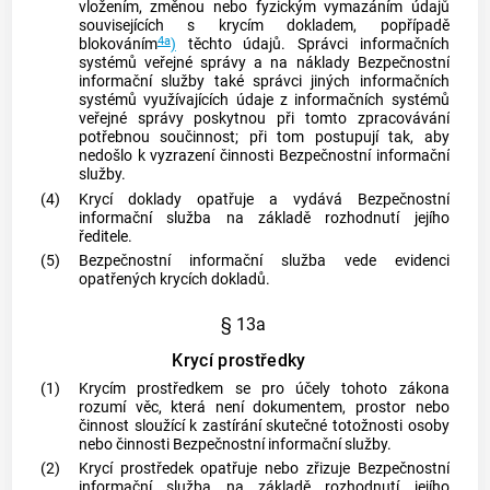
vložením, změnou nebo fyzickým vymazáním údajů
souvisejících s
krycím dokladem
, popřípadě
4a
blokováním
)
těchto údajů. Správci informačních
systémů veřejné správy a na náklady Bezpečnostní
informační služby také správci jiných informačních
systémů využívajících údaje z informačních systémů
veřejné správy poskytnou při tomto zpracovávání
potřebnou součinnost; při tom postupují tak, aby
nedošlo k vyzrazení činnosti Bezpečnostní informační
služby.
(4)
Krycí doklady
opatřuje a vydává Bezpečnostní
informační služba na základě rozhodnutí jejího
ředitele.
(5)
Bezpečnostní informační služba vede evidenci
opatřených
krycích dokladů
.
§ 13a
Krycí prostředky
(1)
Krycím prostředkem
se pro účely tohoto zákona
rozumí věc, která není dokumentem, prostor nebo
činnost sloužící k zastírání skutečné totožnosti osoby
nebo činnosti Bezpečnostní informační služby.
(2)
Krycí prostředek
opatřuje nebo zřizuje Bezpečnostní
informační služba na základě rozhodnutí jejího