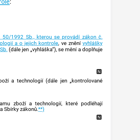
role
:
. 50/1992 Sb., kterou se provádí zákon č.
ogií a o jejich kontrole
, ve znění
vyhlášky
 Sb.
(dále jen „vyhláška“), se mění a doplňuje
ží a technologií (dále jen „kontrolované
mu zboží a technologií, které podléhají
a Sbírky zákonů.
**)