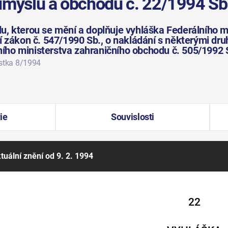
ůmyslu a obchodu č. 22/1994 Sb
, kterou se mění a doplňuje vyhláška Federálního m
 zákon č. 547/1990 Sb., o nakládání s některými druh
lního ministerstva zahraničního obchodu č. 505/1992 
ástka 8/1994
ie
Souvislosti
tuální znění
od 9. 2. 1994
22