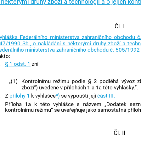
 některými druhy zboží a technologií a o jejich kont
Čl. I
yhláška Federálního ministerstva zahraničního obchodu č
47/1990 Sb., o nakládání s některými druhy zboží a technol
ederálního ministerstva zahraničního obchodu č. 505/1992
akto:
.
§ 1 odst. 1
zní:
„(1)
Kontrolnímu režimu podle § 2 podléhá vývoz zbo
zboží“) uvedené v přílohách 1 a 1a této vyhlášky.“.
.
Z
přílohy 1
k vyhlášce
*)
se vypouští její
část III.
.
Příloha 1a k této vyhlášce s názvem „Dodatek sezna
kontrolnímu režimu“ se uveřejňuje jako samostatná příloh
Čl. II