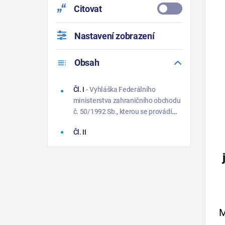
Citovat
Nastavení zobrazení
Obsah
Čl. I
- Vyhláška Federálního
ministerstva zahraničního obchodu
č. 50/1992 Sb., kterou se provádí
zákon č. 547/1990 Sb., o nakládání
Čl. II
s některými druhy zboží a
technologií a o jejich kontrole, ve
znění vyhlášky Federálního
ministerstva zahraničního obchodu
č. 505/19
M