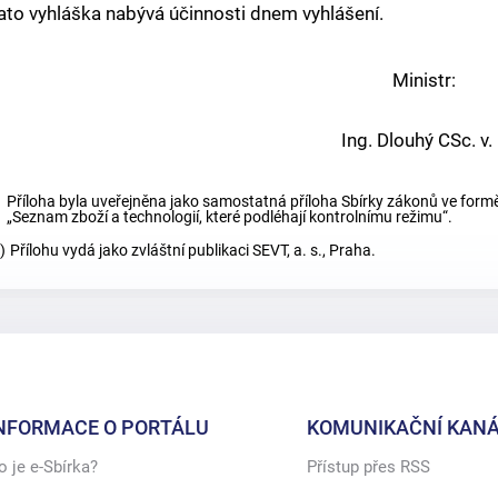
ato vyhláška nabývá účinnosti dnem vyhlášení.
Ministr:
Ing. Dlouhý CSc. v. 
Příloha byla uveřejněna jako samostatná příloha Sbírky zákonů ve formě
„Seznam zboží a technologií, které podléhají kontrolnímu režimu“.
)
Přílohu vydá jako zvláštní publikaci SEVT, a. s., Praha.
NFORMACE O PORTÁLU
KOMUNIKAČNÍ KANÁ
o je e-Sbírka?
Přístup přes RSS