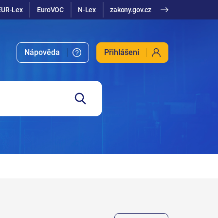
EUR-Lex
EuroVOC
N-Lex
zakony.gov.cz
Nápověda
Přihlášení