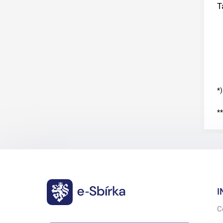
T
*)
**
I
C