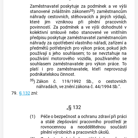
Zaměstnavatel poskytuje za podmínek a ve výši
35
stanovené zvláštním zákonem
) zaměstnancům
náhrady cestovních, stěhovacích a jiných výdajů,
které jim vzniknou při plnění pracovních
povinností. Za podmínek a ve výši dohodnuté v
kolektivní smlouvě nebo stanovené ve vnitřním
předpisu poskytuje zaměstnavatel zaměstnancům
náhrady za opotřebení vlastního nářadí, zařízení a
předmětů potřebných pro výkon práce, pokud jich
používají s jeho souhlasem; to se nevztahuje na
používání motorového vozidla, používaného se
souhlasem zaměstnavatele pro výkon práce. To
platí i pro zaměstnavatele, kteří neprovozují
podnikatelskou činnost.
35
)
Zákon č. 119/1992 Sb., o cestovních
náhradách, ve znění zákona č. 44/1994 Sb.“.
79.
§ 132
zní:
„§ 132
(1)
Péče o bezpečnost a ochranu zdraví při práci
a stálé zlepšování pracovního prostředí je
rovnocennou a neoddělitelnou součástí
plnění výrobních a pracovních úkolů.