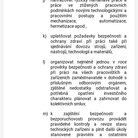
j)
nahrazovat fyzicky namáhavé práce a
práce ve ztížených pracovních
podmínkách novými technologickými a
pracovními postupy a použitím
mechanizace, automatizace,
hermetizace apod.,
k)
uplatňovat požadavky bezpečnosti a
ochrany zdraví při práci také při
sjednávání dovozu strojů, zařízení,
nástrojů, technologií a materiálů,
l)
organizovat nejméně jednou v roce
prověrky bezpečnosti a ochrany zdraví
při práci na všech pracovištích a
zařízeních zaměstnavatele v dohodě s
příslušným odborovým orgánem,
zjištěné nedostatky odstraňovat a
potřebná opatření investičního
charakteru plánovat a zahrnovat do
kolektivních smluv,
m)
k zajištění bezpečnosti a
bezporuchovosti provozu provádět
pravidelné kontroly a revize stavu
technických zařízení a plnit další úkoly
stanovené právními a ostatními