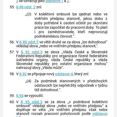
3
se označují jako
odstavce 1
a
2
.
55.
§ 88 odst. 2
zní:
„(2)
V kolektivní smlouvě lze sjednat nebo ve
vnitřním předpisu stanovit, jakou dobu z
doby potřebné k osobní očistě po skončení
práce lze započítat do pracovní doby. To platí
i pro zaměstnavatele, kteří neprovozují
podnikatelskou činnost.“.
56.
V
§ 89 odst.5
ve větě druhé se za slova „lze dohodnout“
vkládají slova „nebo ve vnitřním předpisu stanovit,“.
57.
V
§ 92 odst.3
se slova „Vláda České a Slovenské
Federativní Republiky pro organizace řízené federálními
ústředními orgány, vláda České republiky a vláda
Slovenské republiky pro ostatní organizace mohou“
nahrazují slovy „Vláda může“.
58.
V
§ 92
se připojuje nový
odstavec 4
, který zní:
„(4)
Za podmínek stanovených v předchozích
odstavcích lze nepřetržitý odpočinek v týdnu
též dohodnout.“.
59.
§ 94
se vypouští.
60.
V
§ 95 odst.3
se za slova „v podnikové kolektivní
smlouvě“ vkládají slova „nebo ve vnitřním předpisu“ a
doplňuje se věta „Ve vnitřním předpisu však nelze
stanovit rozsah pracovní pohotovosti podle
odstavce