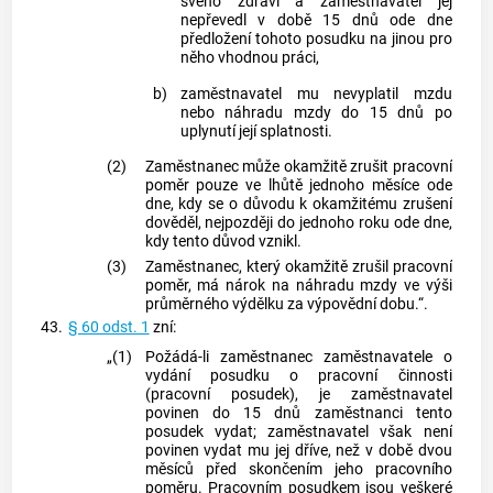
svého zdraví a zaměstnavatel jej
nepřevedl v době 15 dnů ode dne
předložení tohoto posudku na jinou pro
něho vhodnou práci,
b)
zaměstnavatel mu nevyplatil mzdu
nebo náhradu mzdy do 15 dnů po
uplynutí její splatnosti.
(2)
Zaměstnanec může okamžitě zrušit pracovní
poměr pouze ve lhůtě jednoho měsíce ode
dne, kdy se o důvodu k okamžitému zrušení
dověděl, nejpozději do jednoho roku ode dne,
kdy tento důvod vznikl.
(3)
Zaměstnanec, který okamžitě zrušil pracovní
poměr, má nárok na náhradu mzdy ve výši
průměrného výdělku za výpovědní dobu.“.
43.
§ 60 odst. 1
zní:
„(1)
Požádá-li zaměstnanec zaměstnavatele o
vydání posudku o pracovní činnosti
(pracovní posudek), je zaměstnavatel
povinen do 15 dnů zaměstnanci tento
posudek vydat; zaměstnavatel však není
povinen vydat mu jej dříve, než v době dvou
měsíců před skončením jeho pracovního
poměru. Pracovním posudkem jsou veškeré