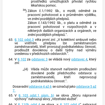
prostředků umožňujících přivolat rychlou
lékařskou pomoc.
34
)
Zákon č.1/1992 Sb., o mzdě, odměně za
pracovní pohotovost a o průměrném výdělku,
ve znění pozdějších předpisů.
Zákon č.143/1992 Sb., o platu a odměně za
pracovní pohotovost v rozpočtových a v
některých dalších organizacích a orgánech, ve
znění pozdějších předpisů.“.
63.
§ 102 odst.3
věta první zní: „V kolektivní smlouvě nebo
ve vnitřním předpisu lze zaměstnancům
zaměstnavatelů, kteří provozují podnikatelskou činnost,
prodloužit dovolenou o další týdny nad výměru
uvedenou v předchozích odstavcích.“.
64.
V
§ 102
za
odstavec 3
se vkládá nový
odstavec 4
, který
zní:
„(4)
Vláda může stanovit nařízením prodloužení
dovolené podle předchozího odstavce u
zaměstnavatelů, kteří neprovozují
podnikatelskou činnost.“.
Dosavadní
odstavce 4 až 6
se označují jako
odstavce 5 až
7.
65.
V
§ 103 odst.1 písm. b)
se slova „Sboru nápravné
výchovy“ nahrazují slovy „Vězeňské službě“.
66.
V
§ 110b odst.4
se slova „v
§ 102 odst.4
“ nahrazují