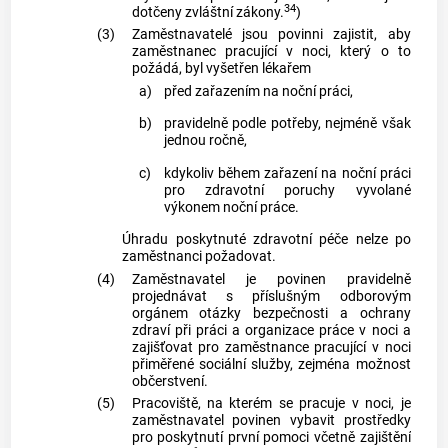
34
dotčeny zvláštní zákony.
)
(3)
Zaměstnavatelé jsou povinni zajistit, aby
zaměstnanec pracující v noci, který o to
požádá, byl vyšetřen lékařem
a)
před zařazením na noční práci,
b)
pravidelně podle potřeby, nejméně však
jednou ročně,
c)
kdykoliv během zařazení na noční práci
pro zdravotní poruchy vyvolané
výkonem noční práce.
Úhradu poskytnuté zdravotní péče nelze po
zaměstnanci požadovat.
(4)
Zaměstnavatel je povinen pravidelně
projednávat s příslušným odborovým
orgánem otázky bezpečnosti a ochrany
zdraví při práci a organizace práce v noci a
zajišťovat pro zaměstnance pracující v noci
přiměřené sociální služby, zejména možnost
občerstvení.
(5)
Pracoviště, na kterém se pracuje v noci, je
zaměstnavatel povinen vybavit prostředky
pro poskytnutí první pomoci včetně zajištění