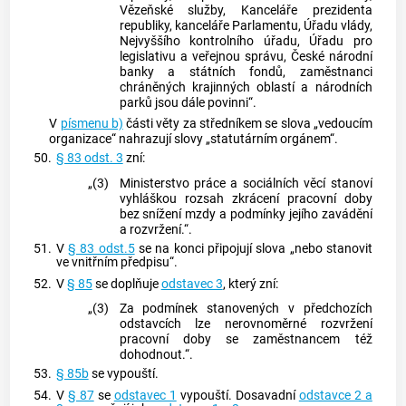
Vězeňské služby, Kanceláře prezidenta
republiky, kanceláře Parlamentu, Úřadu vlády,
Nejvyššího kontrolního úřadu, Úřadu pro
legislativu a veřejnou správu, České národní
banky a státních fondů, zaměstnanci
chráněných krajinných oblastí a národních
parků jsou dále povinni“.
V
písmenu b)
části věty za středníkem se slova „vedoucím
organizace“ nahrazují slovy „statutárním orgánem“.
50.
§ 83 odst. 3
zní:
„(3)
Ministerstvo práce a sociálních věcí stanoví
vyhláškou rozsah zkrácení pracovní doby
bez snížení mzdy a podmínky jejího zavádění
a rozvržení.“.
51.
V
§ 83 odst.5
se na konci připojují slova „nebo stanovit
ve vnitřním předpisu“.
52.
V
§ 85
se doplňuje
odstavec 3
, který zní:
„(3)
Za podmínek stanovených v předchozích
odstavcích lze nerovnoměrné rozvržení
pracovní doby se zaměstnancem též
dohodnout.“.
53.
§ 85b
se vypouští.
54.
V
§ 87
se
odstavec 1
vypouští. Dosavadní
odstavce 2 a