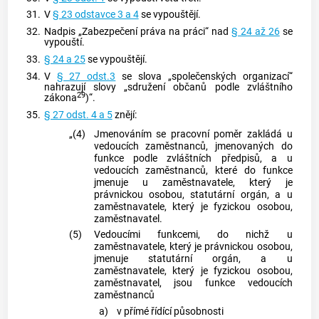
31.
V
§ 23 odstavce 3 a 4
se vypouštějí.
32.
Nadpis „Zabezpečení práva na práci“ nad
§ 24 až 26
se
vypouští.
33.
§ 24 a 25
se vypouštějí.
34.
V
§ 27 odst.3
se slova „společenských organizací“
nahrazují slovy „sdružení občanů podle zvláštního
29
zákona
)“.
35.
§ 27 odst. 4 a 5
znějí:
„(4)
Jmenováním se pracovní poměr zakládá u
vedoucích zaměstnanců, jmenovaných do
funkce podle zvláštních předpisů, a u
vedoucích zaměstnanců, které do funkce
jmenuje u zaměstnavatele, který je
právnickou osobou, statutární orgán, a u
zaměstnavatele, který je fyzickou osobou,
zaměstnavatel.
(5)
Vedoucími funkcemi, do nichž u
zaměstnavatele, který je právnickou osobou,
jmenuje statutární orgán, a u
zaměstnavatele, který je fyzickou osobou,
zaměstnavatel, jsou funkce vedoucích
zaměstnanců
a)
v přímé řídící působnosti