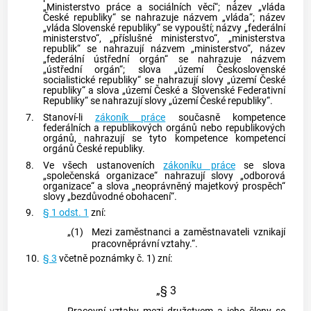
„Ministerstvo práce a sociálních věcí“; název „vláda
České republiky“ se nahrazuje názvem „vláda“; název
„vláda Slovenské republiky“ se vypouští; názvy „federální
ministerstvo“, „příslušné ministerstvo“, „ministerstva
republik“ se nahrazují názvem „ministerstvo“, název
„federální ústřední orgán“ se nahrazuje názvem
„ústřední orgán“; slova „území Československé
socialistické republiky“ se nahrazují slovy „území České
republiky“ a slova „území České a Slovenské Federativní
Republiky“ se nahrazují slovy „území České republiky“.
7.
Stanoví-li
zákoník práce
současně kompetence
federálních a republikových orgánů nebo republikových
orgánů, nahrazují se tyto kompetence kompetencí
orgánů České republiky.
8.
Ve všech ustanoveních
zákoníku práce
se slova
„společenská organizace“ nahrazují slovy „odborová
organizace“ a slova „neoprávněný majetkový prospěch“
slovy „bezdůvodné obohacení“.
9.
§ 1 odst. 1
zní:
„(1)
Mezi zaměstnanci a zaměstnavateli vznikají
pracovněprávní vztahy.“.
10.
§ 3
včetně poznámky č. 1) zní:
„§ 3