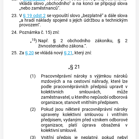
vkládá slovo „obchodního“ a na konci se připojují slova
„nebo zaměstnanců“.
23.
V
§ 19 odst.2
se vypouští slovo „bezplatně“ a dále slova
„a hradí náklady spojené s jejich údržbou a technickým
provozem“.
24.
Poznámka č. 15) zní:
15
„
)
Např. § 2 obchodního zákoníku, § 2
živnostenského zákona.“.
25.
Za
§ 20
se vkládá nový
§ 21
, který zní:
„§ 21
(1)
Pracovněprávní nároky s výjimkou nároků
mzdových a na cestovní náhrady, které lze
podle pracovněprávních předpisů upravit v
kolektivních smlouvách, může
zaměstnavatel, u kterého nepůsobí odborová
organizace, stanovit vnitřním předpisem.
(2)
Pokud jsou některé pracovněprávní nároky
upraveny kolektivní smlouvou i vnitřním
předpisem, vydaným před vznikem odborové
organizace, platí úprava obsažená v
kolektivní smlouvě.
(3)
Vnitřní předpis je neplatný, pokud nebyl