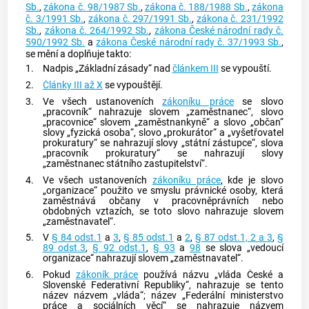
Sb.
,
zákona č. 98/1987 Sb.
,
zákona č. 188/1988 Sb.
,
zákona
č. 3/1991 Sb.
,
zákona č. 297/1991 Sb.
,
zákona č. 231/1992
Sb.
,
zákona č. 264/1992 Sb.
,
zákona České národní rady č.
590/1992 Sb.
a
zákona České národní rady č. 37/1993 Sb.
,
se mění a doplňuje takto:
1.
Nadpis „Základní zásady“ nad
článkem III
se vypouští.
2.
Články III až X
se vypouštějí.
3.
Ve všech ustanoveních
zákoníku práce
se slovo
„pracovník“ nahrazuje slovem „zaměstnanec“, slovo
„pracovnice“ slovem „zaměstnankyně“ a slovo „občan“
slovy „fyzická osoba“, slovo „prokurátor“ a „vyšetřovatel
prokuratury“ se nahrazují slovy „státní zástupce“, slova
„pracovník prokuratury“ se nahrazují slovy
„zaměstnanec státního zastupitelství“.
4.
Ve všech ustanoveních
zákoníku práce
, kde je slovo
„organizace“ použito ve smyslu právnické osoby, která
zaměstnává občany v pracovněprávních nebo
obdobných vztazích, se toto slovo nahrazuje slovem
„zaměstnavatel“.
5.
V
§ 84 odst.1
a
3
,
§ 85 odst.1
a
2
,
§ 87 odst.1, 2 a 3
,
§
89 odst.3
,
§ 92 odst.1
,
§ 93
a
98
se slova „vedoucí
organizace“ nahrazují slovem „zaměstnavatel“.
6.
Pokud
zákoník práce
používá názvu „vláda České a
Slovenské Federativní Republiky“, nahrazuje se tento
název názvem „vláda“; název „Federální ministerstvo
práce a sociálních věcí“ se nahrazuje názvem