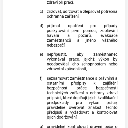
zdraví při práci,
c)
zřizovat, udržovat a zlepšovat potřebná
ochranná zařízení,
d)
přijímat opatření pro případy
poskytování první pomoci, zdolávání
havárií a požárů, evakuace
zaměstnanců a jiného vážného
nebezpečí,
e)
nepřipustit, aby zaměstnanec
vykonával práce, jejichž výkon by
neodpovídal jeho schopnostem nebo
zdravotní způsobilosti,
f)
seznamovat zaměstnance s právními a
ostatními předpisy k zajištění
bezpečnosti práce, bezpečnosti
technických zařízení a ochrany zdraví
při práci, které doplňují jejich kvalifikační
předpoklady pro výkon práce,
pravidelně ověřovat znalosti těchto
předpisů a vyžadovat a kontrolovat
jejich dodržování,
g)
pravidelně kontrolovat úroveň péče o