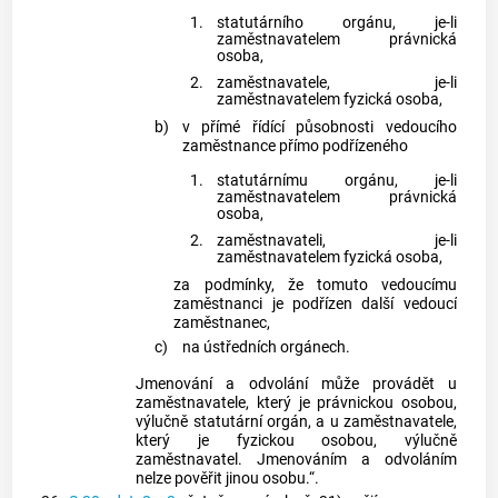
1.
statutárního orgánu, je-li
zaměstnavatelem právnická
osoba,
2.
zaměstnavatele, je-li
zaměstnavatelem fyzická osoba,
b)
v přímé řídící působnosti vedoucího
zaměstnance přímo podřízeného
1.
statutárnímu orgánu, je-li
zaměstnavatelem právnická
osoba,
2.
zaměstnavateli, je-li
zaměstnavatelem fyzická osoba,
za podmínky, že tomuto vedoucímu
zaměstnanci je podřízen další vedoucí
zaměstnanec,
c)
na ústředních orgánech.
Jmenování a odvolání může provádět u
zaměstnavatele, který je právnickou osobou,
výlučně statutární orgán, a u zaměstnavatele,
který je fyzickou osobou, výlučně
zaměstnavatel. Jmenováním a odvoláním
nelze pověřit jinou osobu.“.