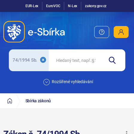
EUR-Lex
EuroVOC
N-Lex
zakony.gov.cz
74/1994 Sb.
Rozšířené vyhledávání
Sbírka zákonů