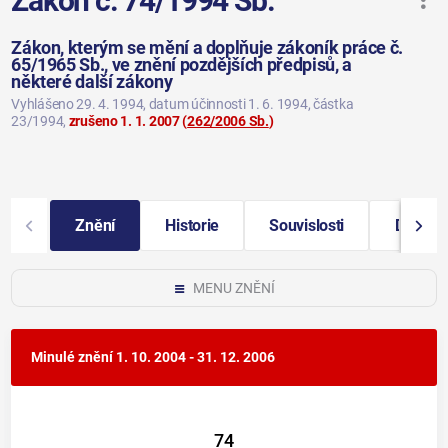
Zákon č. 74/1994 Sb.
Zákon, kterým se mění a doplňuje zákoník práce č.
65/1965 Sb., ve znění pozdějších předpisů, a
některé další zákony
Vyhlášeno 29. 4. 1994
, datum účinnosti 1. 6. 1994
, částka
23/1994
,
zrušeno 1. 1. 2007
(
262/2006 Sb.
)
Znění
Historie
Souvislosti
Důvodo
MENU ZNĚNÍ
Minulé znění
1. 10. 2004 - 31. 12. 2006
74