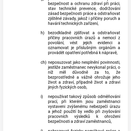
bezpečnost a ochranu zdraví při práci,
stav technické prevence, dodržování
zásad bezpečnosti práce a odstraňovat
zjištěné závady, jakož i příčiny poruch a
havárií technických zařízení,
h)
bezodkladně zjišťovat a odstraňovat
příčiny pracovních úrazů a nemocí z
povolání, vést jejich evidenci a
oznamovat je příslušným orgánům a
provádět opatření potřebná k nápravě,
ch)
neposuzovat jako nesplnění povinnosti,
jestliže zaměstnanec nevykonal práci, o
níž měl důvodně za to, že
bezprostředně a vážně ohrožuje jeho
život a zdraví, případně život a zdraví
jiných fyzických osob,
i)
nepoužívat takový způsob odměňování
prací, při kterém jsou zaměstnanci
vystaveni zvýšenému nebezpečí úrazu
a jehož použití by vedlo při zvyšování
pracovních výsledků k ohrožení
bezpečnosti a zdraví zaměstnanců,