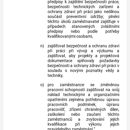
předpisy k zajištění bezpečnosti práce,
bezpečnosti technických zařízení a
ochrany zdraví při práci jako nedílnou
součást preventivní údržby; plnění
těchto úkolů zaměstnavatel zajišťuje v
případech stanovených zvláštními
předpisy nebo podle potřeby
kvalifikovanými osobami,
n)
zajišťovat bezpečnost a ochranu zdraví
při práci při vývoji a výzkumu a
zajišťovat, aby projekty a projektová
dokumentace splňovaly požadavky
bezpečnosti a ochrany zdraví při práci v
souladu s novými poznatky vědy a
techniky,
o)
pro zaměstnance se změněnou
pracovní schopností zajišťovat na svůj
náklad technickými a organizačními
opatřeními zejména potřebnou úpravu
pracovních podmínek, úpravu
pracovišť, zřízení chráněných dílen,
zaškolení nebo zaučení těchto
zaměstnanců a zvyšování jejich
kvalifikace při výkonu jejich
pravidelného zaměstnání.“.