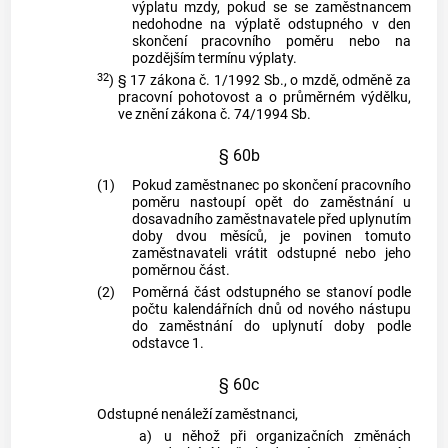
výplatu mzdy, pokud se se zaměstnancem
nedohodne na výplatě odstupného v den
skončení pracovního poměru nebo na
pozdějším termínu výplaty.
32
)
§ 17 zákona č. 1/1992 Sb., o mzdě, odměně za
pracovní pohotovost a o průměrném výdělku,
ve znění zákona č. 74/1994 Sb.
§ 60b
(1)
Pokud zaměstnanec po skončení pracovního
poměru nastoupí opět do zaměstnání u
dosavadního zaměstnavatele před uplynutím
doby dvou měsíců, je povinen tomuto
zaměstnavateli vrátit odstupné nebo jeho
poměrnou část.
(2)
Poměrná část odstupného se stanoví podle
počtu kalendářních dnů od nového nástupu
do zaměstnání do uplynutí doby podle
odstavce 1.
§ 60c
Odstupné nenáleží zaměstnanci,
a)
u něhož při organizačních změnách