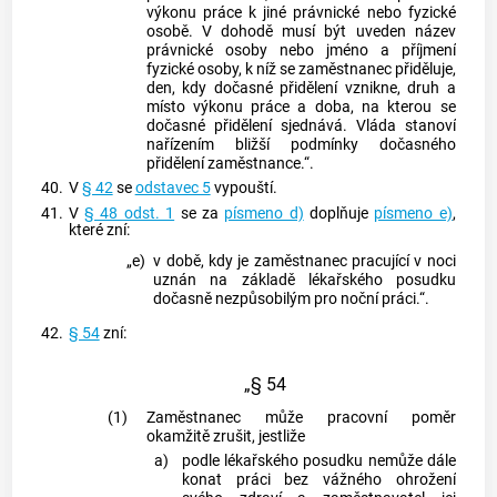
výkonu práce k jiné právnické nebo fyzické
osobě. V dohodě musí být uveden název
právnické osoby nebo jméno a příjmení
fyzické osoby, k níž se zaměstnanec přiděluje,
den, kdy dočasné přidělení vznikne, druh a
místo výkonu práce a doba, na kterou se
dočasné přidělení sjednává. Vláda stanoví
nařízením bližší podmínky dočasného
přidělení zaměstnance.“.
40.
V
§ 42
se
odstavec 5
vypouští.
41.
V
§ 48 odst. 1
se za
písmeno d)
doplňuje
písmeno e)
,
které zní:
„e)
v době, kdy je zaměstnanec pracující v noci
uznán na základě lékařského posudku
dočasně nezpůsobilým pro noční práci.“.
42.
§ 54
zní:
„§ 54
(1)
Zaměstnanec může pracovní poměr
okamžitě zrušit, jestliže
a)
podle lékařského posudku nemůže dále
konat práci bez vážného ohrožení