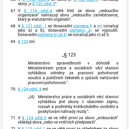
slovy „v
§ 102 odst.5
“.
67.
V
§ 116 odst.4
větě třetí se slova „vedoucího
organizace“ nahrazují slovy „vedoucího zaměstnance,
který je statutárním orgánem“.
68.
V
§ 121 odst. 1
se dosavadní
písmena l)
a
m)
označují
jako a) a b), dosavadní
písmeno a)
se vypouští.
Dosavadní
písmena b) až k)
se označují jako c) až l).
69.
§ 123
zní:
„§ 123
Ministerstvo spravedlnosti v dohodě s
Ministerstvem práce a sociálních věcí stanoví
vyhláškou odměny za pracovní pohotovost
soudců a justičních čekatelů a způsob nařizování
pracovní pohotovosti.“.
70.
§ 124 odst. 4
zní:
„(4)
Ministerstvo práce a sociálních věcí stanoví
vyhláškou jiné úkony v obecném zájmu,
rozsah a podmínky krátkodobého uvolnění a
poskytování náhrady mzdy.“.
71.
V
§ 124 odst.5
se ve větě první za slovo „smlouvách“
vkládají slova „nebo ve vnitřních předpisech“.
72.
V
§ 125 odst.1
se ve větě první za středníkem za slovo