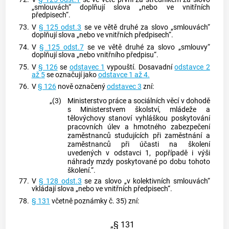
„smlouvách“ doplňují slova „nebo ve vnitřních
předpisech“.
73.
V
§ 125 odst.3
se ve větě druhé za slovo „smlouvách“
doplňují slova „nebo ve vnitřních předpisech“.
74.
V
§ 125 odst.7
se ve větě druhé za slovo „smlouvy“
doplňují slova „nebo vnitřního předpisu“.
75.
V
§ 126
se
odstavec 1
vypouští. Dosavadní
odstavce 2
až 5
se označují jako
odstavce 1 až 4.
76.
V
§ 126
nově označený
odstavec 3
zní:
„(3)
Ministerstvo práce a sociálních věcí v dohodě
s Ministerstvem školství, mládeže a
tělovýchovy stanoví vyhláškou poskytování
pracovních úlev a hmotného zabezpečení
zaměstnanců studujících při zaměstnání a
zaměstnanců při účasti na školení
uvedených v odstavci 1, popřípadě i výši
náhrady mzdy poskytované po dobu tohoto
školení.“.
77.
V
§ 128 odst.3
se za slovo „v kolektivních smlouvách“
vkládají slova „nebo ve vnitřních předpisech“.
78.
§ 131
včetně poznámky č. 35) zní:
„§ 131