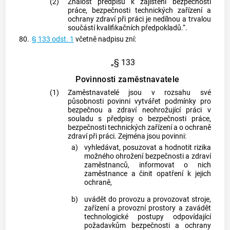
(2)
Znalost předpisů k zajištění bezpečnosti
práce, bezpečnosti technických zařízení a
ochrany zdraví při práci je nedílnou a trvalou
součástí kvalifikačních předpokladů.“.
80.
§ 133 odst. 1
včetně nadpisu zní:
„§ 133
Povinnosti zaměstnavatele
(1)
Zaměstnavatelé jsou v rozsahu své
působnosti povinni vytvářet podmínky pro
bezpečnou a zdraví neohrožující práci v
souladu s předpisy o bezpečnosti práce,
bezpečnosti technických zařízení a o ochraně
zdraví při práci. Zejména jsou povinni:
a)
vyhledávat, posuzovat a hodnotit rizika
možného ohrožení bezpečnosti a zdraví
zaměstnanců, informovat o nich
zaměstnance a činit opatření k jejich
ochraně,
b)
uvádět do provozu a provozovat stroje,
zařízení a provozní prostory a zavádět
technologické postupy odpovídající
požadavkům bezpečnosti a ochrany