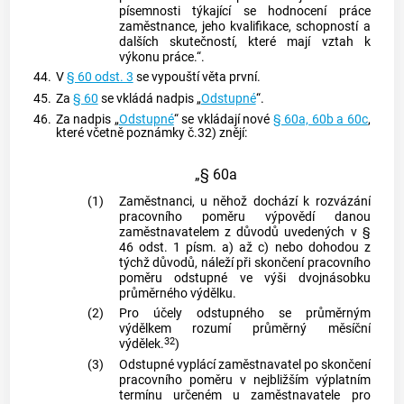
písemnosti týkající se hodnocení práce
zaměstnance, jeho kvalifikace, schopností a
dalších skutečností, které mají vztah k
výkonu práce.“.
44.
V
§ 60 odst. 3
se vypouští věta první.
45.
Za
§ 60
se vkládá nadpis „
Odstupné
“.
46.
Za nadpis „
Odstupné
“ se vkládají nové
§ 60a, 60b a 60c
,
které včetně poznámky č.32) znějí:
„§ 60a
(1)
Zaměstnanci, u něhož dochází k rozvázání
pracovního poměru výpovědí danou
zaměstnavatelem z důvodů uvedených v §
46 odst. 1 písm. a) až c) nebo dohodou z
týchž důvodů, náleží při skončení pracovního
poměru odstupné ve výši dvojnásobku
průměrného výdělku.
(2)
Pro účely odstupného se průměrným
výdělkem rozumí průměrný měsíční
32
výdělek.
)
(3)
Odstupné vyplácí zaměstnavatel po skončení
pracovního poměru v nejbližším výplatním
termínu určeném u zaměstnavatele pro