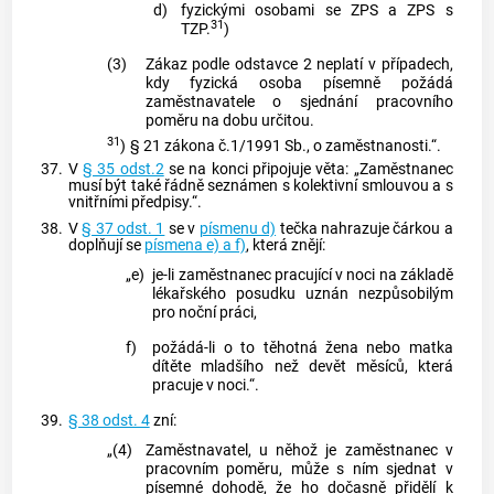
d)
fyzickými osobami se ZPS a ZPS s
31
TZP.
)
(3)
Zákaz podle odstavce 2 neplatí v případech,
kdy fyzická osoba písemně požádá
zaměstnavatele o sjednání pracovního
poměru na dobu určitou.
31
)
§ 21 zákona č.1/1991 Sb., o zaměstnanosti.“.
37.
V
§ 35 odst.2
se na konci připojuje věta: „Zaměstnanec
musí být také řádně seznámen s kolektivní smlouvou a s
vnitřními předpisy.“.
38.
V
§ 37 odst. 1
se v
písmenu d)
tečka nahrazuje čárkou a
doplňují se
písmena e) a f)
, která znějí:
„e)
je-li zaměstnanec pracující v noci na základě
lékařského posudku uznán nezpůsobilým
pro noční práci,
f)
požádá-li o to těhotná žena nebo matka
dítěte mladšího než devět měsíců, která
pracuje v noci.“.
39.
§ 38 odst. 4
zní:
„(4)
Zaměstnavatel, u něhož je zaměstnanec v
pracovním poměru, může s ním sjednat v
písemné dohodě, že ho dočasně přidělí k