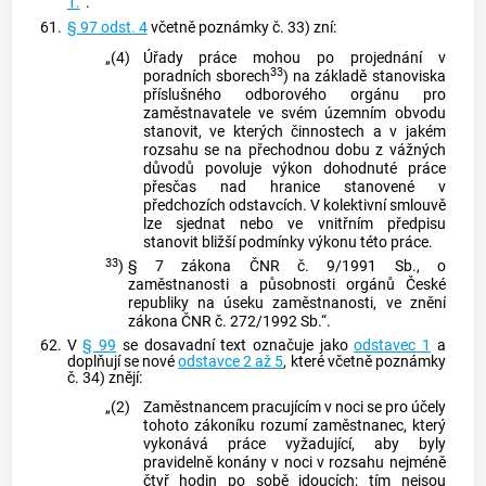
1.
“.
61.
§ 97 odst. 4
včetně poznámky č. 33) zní:
„(4)
Úřady práce mohou po projednání v
33
poradních sborech
) na základě stanoviska
příslušného odborového orgánu pro
zaměstnavatele ve svém územním obvodu
stanovit, ve kterých činnostech a v jakém
rozsahu se na přechodnou dobu z vážných
důvodů povoluje výkon dohodnuté práce
přesčas nad hranice stanovené v
předchozích odstavcích. V kolektivní smlouvě
lze sjednat nebo ve vnitřním předpisu
stanovit bližší podmínky výkonu této práce.
33
)
§ 7 zákona ČNR č. 9/1991 Sb., o
zaměstnanosti a působnosti orgánů České
republiky na úseku zaměstnanosti, ve znění
zákona ČNR č. 272/1992 Sb.“.
62.
V
§ 99
se dosavadní text označuje jako
odstavec 1
a
doplňují se nové
odstavce 2 až 5
, které včetně poznámky
č. 34) znějí:
„(2)
Zaměstnancem pracujícím v noci se pro účely
tohoto zákoníku rozumí zaměstnanec, který
vykonává práce vyžadující, aby byly
pravidelně konány v noci v rozsahu nejméně
čtyř hodin po sobě jdoucích; tím nejsou