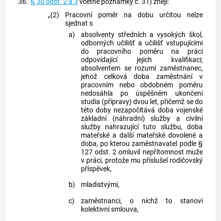
36.
§ 30 odst. 2 a 3
včetně poznámky č. 31) znějí:
„(2)
Pracovní poměr na dobu určitou nelze
sjednat s
a)
absolventy středních a vysokých škol,
odborných učilišť a učilišť vstupujícími
do pracovního poměru na práci
odpovídající jejich kvalifikaci;
absolventem se rozumí zaměstnanec,
jehož celková doba zaměstnání v
pracovním nebo obdobném poměru
nedosáhla po úspěšném ukončení
studia (přípravy) dvou let, přičemž se do
této doby nezapočítává doba vojenské
základní (náhradní) služby a civilní
služby nahrazující tuto službu, doba
mateřské a další mateřské dovolené a
doba, po kterou zaměstnavatel podle §
127 odst. 2 omluvil nepřítomnost muže
v práci, protože mu příslušel rodičovský
příspěvek,
b)
mladistvými,
c)
zaměstnanci, o nichž to stanoví
kolektivní smlouva,