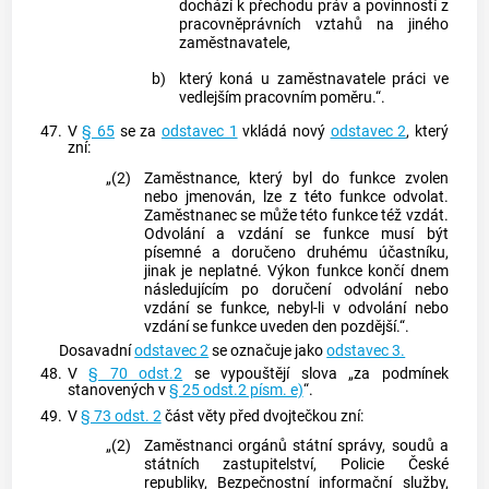
dochází k přechodu práv a povinností z
pracovněprávních vztahů na jiného
zaměstnavatele,
b)
který koná u zaměstnavatele práci ve
vedlejším pracovním poměru.“.
47.
V
§ 65
se za
odstavec 1
vkládá nový
odstavec 2
, který
zní:
„(2)
Zaměstnance, který byl do funkce zvolen
nebo jmenován, lze z této funkce odvolat.
Zaměstnanec se může této funkce též vzdát.
Odvolání a vzdání se funkce musí být
písemné a doručeno druhému účastníku,
jinak je neplatné. Výkon funkce končí dnem
následujícím po doručení odvolání nebo
vzdání se funkce, nebyl-li v odvolání nebo
vzdání se funkce uveden den pozdější.“.
Dosavadní
odstavec 2
se označuje jako
odstavec 3.
48.
V
§ 70 odst.2
se vypouštějí slova „za podmínek
stanovených v
§ 25 odst.2 písm. e)
“.
49.
V
§ 73 odst. 2
část věty před dvojtečkou zní:
„(2)
Zaměstnanci orgánů státní správy, soudů a
státních zastupitelství, Policie České
republiky, Bezpečnostní informační služby,