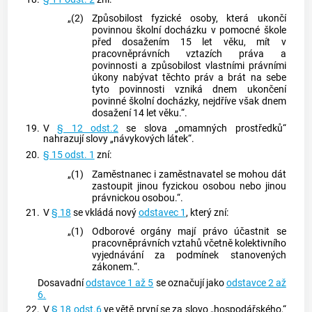
„(2)
Způsobilost fyzické osoby, která ukončí
povinnou školní docházku v pomocné škole
před dosažením 15 let věku, mít v
pracovněprávních vztazích práva a
povinnosti a způsobilost vlastními právními
úkony nabývat těchto práv a brát na sebe
tyto povinnosti vzniká dnem ukončení
povinné školní docházky, nejdříve však dnem
dosažení 14 let věku.“.
19.
V
§ 12 odst.2
se slova „omamných prostředků“
nahrazují slovy „návykových látek“.
20.
§ 15 odst. 1
zní:
„(1)
Zaměstnanec i zaměstnavatel se mohou dát
zastoupit jinou fyzickou osobou nebo jinou
právnickou osobou.“.
21.
V
§ 18
se vkládá nový
odstavec 1
, který zní:
„(1)
Odborové orgány mají právo účastnit se
pracovněprávních vztahů včetně kolektivního
vyjednávání za podmínek stanovených
zákonem.“.
Dosavadní
odstavce 1 až 5
se označují jako
odstavce 2 až
6.
22.
V
§ 18 odst.6
ve větě první se za slovo „hospodářského,“