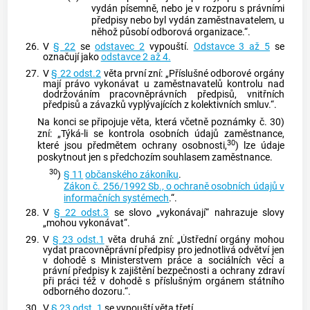
vydán písemně, nebo je v rozporu s právními
předpisy nebo byl vydán zaměstnavatelem, u
něhož působí odborová organizace.“.
26.
V
§ 22
se
odstavec 2
vypouští.
Odstavce 3 až 5
se
označují jako
odstavce 2 až 4.
27.
V
§ 22 odst.2
věta první zní: „Příslušné odborové orgány
mají právo vykonávat u zaměstnavatelů kontrolu nad
dodržováním pracovněprávních předpisů, vnitřních
předpisů a závazků vyplývajících z kolektivních smluv.“.
Na konci se připojuje věta, která včetně poznámky č. 30)
zní: „Týká-li se kontrola osobních údajů zaměstnance,
30
které jsou předmětem ochrany osobnosti,
) lze údaje
poskytnout jen s předchozím souhlasem zaměstnance.
30
)
§ 11
občanského zákoníku
.
Zákon č. 256/1992 Sb., o ochraně osobních údajů v
informačních systémech
.“.
28.
V
§ 22 odst.3
se slovo „vykonávají“ nahrazuje slovy
„mohou vykonávat“.
29.
V
§ 23 odst.1
věta druhá zní: „Ústřední orgány mohou
vydat pracovněprávní předpisy pro jednotlivá odvětví jen
v dohodě s Ministerstvem práce a sociálních věcí a
právní předpisy k zajištění bezpečnosti a ochrany zdraví
při práci též v dohodě s příslušným orgánem státního
odborného dozoru.“.
30.
V
§ 23 odst. 1
se vypouští věta třetí.