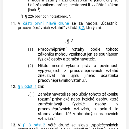
Pracovní vztahy mezi družstvem a jeho členy se
řídí zákoníkem práce, nestanoví-li zvláštní zákon
1
jinak.
)
1
)
§ 226 obchodního zákoníku.“.
11.
V
části první hlavě druhé
se za nadpis „Účastníci
pracovněprávních vztahů“ vkládá
§ 7
, který zní:
„§ 7
(1)
Pracovněprávní vztahy podle tohoto
zákoníku mohou vzniknout jen se souhlasem
fyzické osoby a zaměstnavatele.
(2)
Nikdo nesmí výkonu práv a povinností
vyplývajících z pracovněprávních vztahů
zneužívat na újmu jiného účastníka
pracovněprávního vztahu.“.
12.
§ 8 odst. 1
zní:
„(1)
Zaměstnavateli se pro účely tohoto zákoníku
rozumí právnické nebo fyzické osoby, které
zaměstnávají fyzické osoby v
pracovněprávních vztazích, a pokud to
stanoví zákon, též v obdobných pracovních
vztazích.“.
13.
V
§ 8 odst.2
větě druhé se slova „společenských