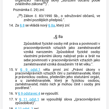
organizací“ nahrazují slovy „sdružení občanů podle
29
zvláštního zákona
)“.
Poznámka č. 29) zní:
29
„
)
Zákon č. 83/1990 Sb., o sdružování občanů, ve
znění pozdějších předpisů.“.
14.
Za
§ 8
se vkládá nový
§ 8a
, který zní:
„§ 8a
Způsobilost fyzické osoby mít práva a povinnosti v
pracovněprávních vztazích jako zaměstnavatel
vzniká narozením. Způsobilost fyzické osoby
vlastními právními úkony nabývat práv a brát na
sebe povinnosti v pracovněprávních vztazích jako
zaměstnavatel vzniká dosažením 18 let věku.“.
15.
V
§ 9 odst.1
věta první zní: „Právní úkony v
pracovněprávních vztazích činí u zaměstnavatele, který
je právnickou osobou, především jeho statutární orgán,
a u zaměstnavatele, který je fyzickou osobou,
zaměstnavatel; místo nich je mohou činit i osoby jimi
pověřené.“.
16.
V
§ 9 odstavec 4
se vypouští.
17.
V
§ 11 odst.1
se vypouštějí slova „(pracovněprávní
způsobilost)“.
18.
§ 11 odst. 2
zní: