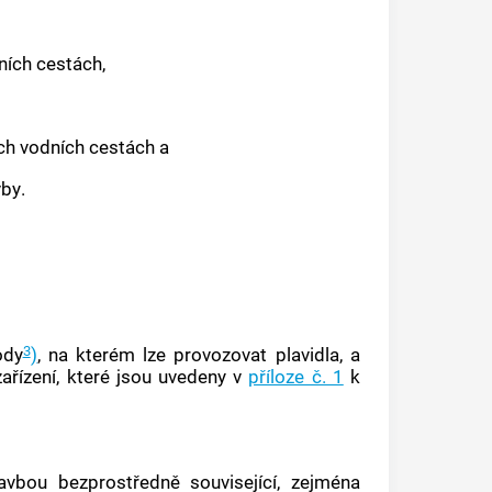
ních cestách
,
ých
vodních cestách
a
vby
.
3
ody
)
, na kterém lze provozovat
plavidla
, a
zařízení, které jsou uvedeny v
příloze č. 1
k
lavbou
bezprostředně související, zejména