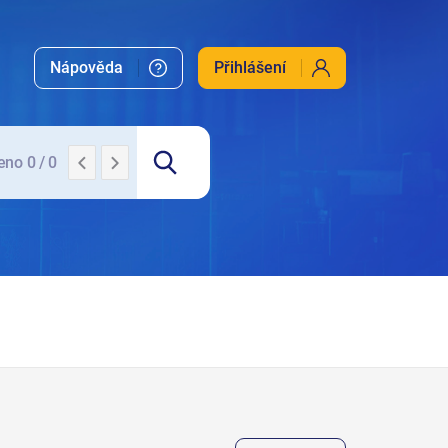
EUR-Lex
EuroVOC
N-Lex
zakony.gov.cz
Nápověda
Přihlášení
no 0 / 0