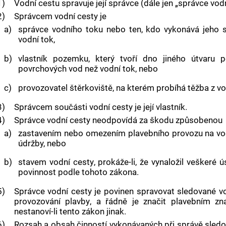
1)
Vodní cestu
spravuje její správce (dále jen „správce
vod
2)
Správcem
vodní cesty
je
a)
správce vodního toku nebo ten, kdo vykonává jeho
vodní tok,
b)
vlastník pozemku, který tvoří dno jiného útvaru p
povrchových vod než vodní tok, nebo
c)
provozovatel štěrkoviště, na kterém probíhá těžba z vod
3)
Správcem součásti vodní cesty
je její vlastník.
4)
Správce
vodní cesty
neodpovídá za škodu způsobenou
a)
zastavením nebo omezením plavebního provozu na
vo
údržby, nebo
b)
stavem
vodní cesty
, prokáže-li, že vynaložil veškeré 
povinnost podle tohoto zákona.
5)
Správce
vodní cesty
je povinen spravovat sledované
v
provozování
plavby
, a řádně je značit
plavebním zn
nestanoví-li tento zákon jinak.
6)
Rozsah a obsah činností vykonávaných při správě sled