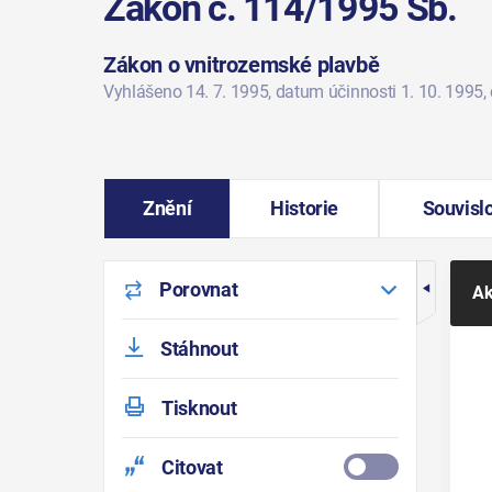
Zákon č. 114/1995 Sb.
Zákon o vnitrozemské plavbě
Vyhlášeno 14. 7. 1995
, datum účinnosti 1. 10. 1995
,
Znění
Historie
Souvislo
Porovnat
Ak
Stáhnout
Tisknout
Citovat