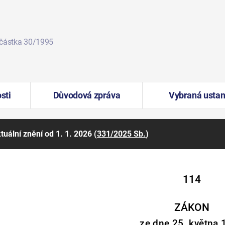
 částka 30/1995
sti
Důvodová zpráva
Vybraná ustan
tuální znění
od 1. 1. 2026
(
331/2025 Sb.
)
114
ZÁKON
ze dne 25. května 