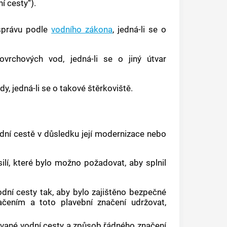
ní cesty
“).
 správu podle
vodního zákona
, jedná-li se o
ovrchových vod, jedná-li se o jiný útvar
y, jedná-li se o takové štěrkoviště.
dní cestě
v důsledku její modernizace nebo
úsilí, které bylo možno požadovat, aby splnil
odní cesty
tak, aby bylo zajištěno bezpečné
ačením
a toto
plavební značení
udržovat,
ované
vodní cesty
a způsob řádného značení