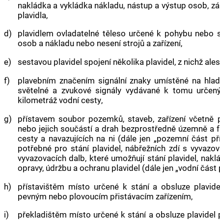
nakládka a vykládka nákladu, nástup a výstup osob, 
plavidla
,
d)
plavidlem
ovladatelné těleso určené k pohybu nebo s
osob a nákladu nebo nesení strojů a zařízení,
e)
sestavou plavidel
spojení několika
plavidel
, z nichž al
f)
plavebním značením
signální znaky umístěné na hlad
světelné a zvukové signály vydávané k tomu urč
kilometráž
vodní cesty
,
g)
přístavem
soubor pozemků, staveb, zařízení včetně
nebo jejich součástí a drah bezprostředně územně a fu
cesty
a navazujících na ni (dále jen „pozemní část
př
potřebné pro stání
plavidel
, nábřežních zdí s vyvazo
vyvazovacích dalb, které umožňují stání
plavidel
, nakl
opravy, údržbu a ochranu
plavidel
(dále jen „vodní část
h)
přístavištěm
místo určené k stání a obsluze
plavide
pevným nebo plovoucím přistávacím zařízením,
i)
překladištěm
místo určené k stání a obsluze
plavidel
p