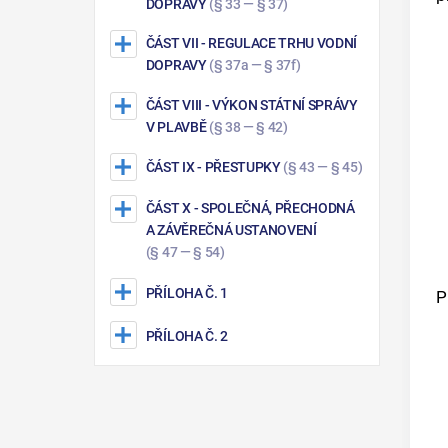
DOPRAVY
(§ 33 — § 37)
ČÁST VII
- REGULACE TRHU VODNÍ
DOPRAVY
(§ 37a — § 37f)
ČÁST VIII
- VÝKON STÁTNÍ SPRÁVY
V PLAVBĚ
(§ 38 — § 42)
ČÁST IX
- PŘESTUPKY
(§ 43 — § 45)
ČÁST X
- SPOLEČNÁ, PŘECHODNÁ
A ZÁVĚREČNÁ USTANOVENÍ
(§ 47 — § 54)
PŘÍLOHA Č. 1
P
PŘÍLOHA Č. 2