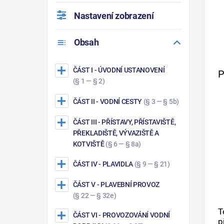
Nastavení zobrazení
Obsah
ČÁST I
- ÚVODNÍ USTANOVENÍ
P
(§ 1 — § 2)
ČÁST II
- VODNÍ CESTY
(§ 3 — § 5b)
ČÁST III
- PŘÍSTAVY, PŘÍSTAVIŠTĚ,
PŘEKLADIŠTĚ, VÝVAZIŠTĚ A
KOTVIŠTĚ
(§ 6 — § 8a)
ČÁST IV
- PLAVIDLA
(§ 9 — § 21)
ČÁST V
- PLAVEBNÍ PROVOZ
(§ 22 — § 32e)
T
ČÁST VI
- PROVOZOVÁNÍ VODNÍ
p