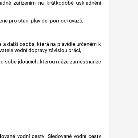
padně zařízením na krátkodobé uskladnění
ené pro stání
plavidel
pomocí úvazů,
a
a další osoba, která na
plavidle
určeném k
ovatele vodní dopravy
závislou práci
,
o sobě jdoucích, kterou může
zaměstnanec
dované
vodní cesty
. Sledované
vodní cesty