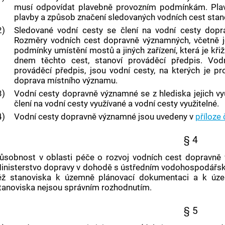
musí odpovídat plavebně provozním podmínkám. Pla
plavby
a způsob značení sledovaných
vodních cest
stan
2)
Sledované vodní cesty se člení na vodní cesty do
Rozměry vodních cest dopravně významných, včetně jej
podmínky umístění mostů a jiných zařízení, která je kři
dnem těchto cest, stanoví prováděcí předpis.
Vod
prováděcí předpis, jsou vodní cesty, na kterých je p
doprava místního významu.
3)
Vodní cesty dopravně významné se z hlediska jejich vy
člení na vodní cesty využívané a vodní cesty využitelné.
4)
Vodní cesty
dopravně významné jsou uvedeny v
příloze 
§ 4
ůsobnost v oblasti péče o rozvoj
vodních cest
dopravně v
inisterstvo dopravy v dohodě s ústředním vodohospodář
éž stanoviska k územně plánovací dokumentaci a k úze
tanoviska nejsou správním rozhodnutím.
§ 5