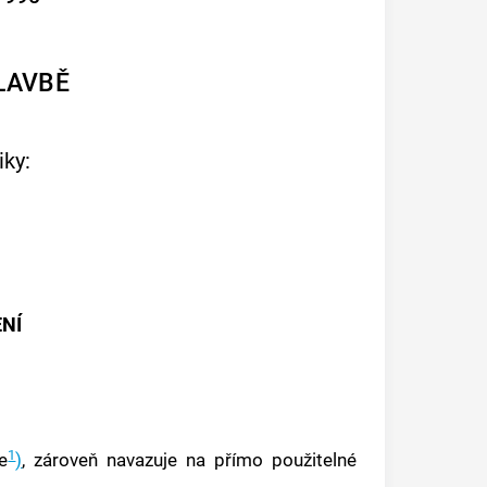
LAVBĚ
ky:
NÍ
1
e
)
, zároveň navazuje na přímo použitelné