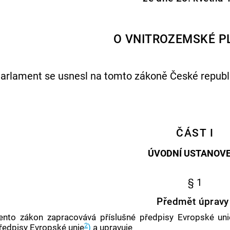
O VNITROZEMSKÉ P
arlament se usnesl na tomto zákoně České republi
ČÁST I
ÚVODNÍ USTANOVE
§ 1
Předmět úpravy
ento zákon zapracovává příslušné předpisy Evropské uni
2
ředpisy Evropské unie
)
a upravuje