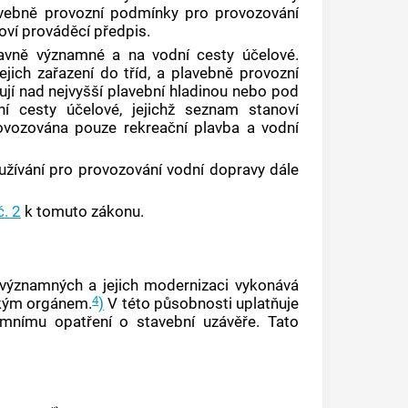
vebně provozní podmínky pro provozování
oví prováděcí předpis.
pravně významné a na
vodní cesty účelové
.
ich zařazení do tříd, a plavebně provozní
žují nad nejvyšší plavební hladinou nebo pod
ní cesty účelové
, jejichž seznam stanoví
rovozována pouze rekreační plavba a vodní
užívání pro provozování vodní dopravy dále
č. 2
k tomuto zákonu.
ýznamných a jejich modernizaci vykonává
4
ským orgánem.
)
V této působnosti uplatňuje
mnímu opatření o stavební uzávěře. Tato