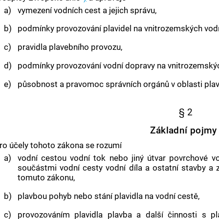
a)
vymezení
vodních cest
a jejich správu,
b)
podmínky
provozování plavidel
na vnitrozemských
vod
c)
pravidla plavebního provozu,
d)
podmínky provozování vodní dopravy na vnitrozemsk
e)
působnost a pravomoc správních orgánů v oblasti
pla
§ 2
Základní pojmy
ro účely tohoto zákona se rozumí
a)
vodní cestou
vodní tok nebo jiný útvar povrchové v
součástmi
vodní cesty
vodní díla a ostatní stavby a 
tomuto zákonu,
b)
plavbou
pohyb nebo stání
plavidla
na
vodní cestě
,
c)
provozováním plavidla
plavba
a další činnosti s
p