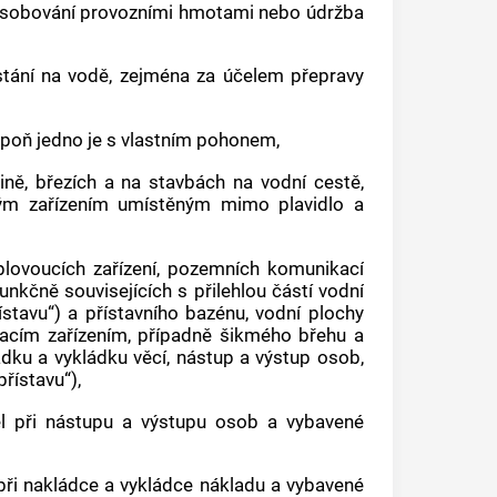
zásobování provozními hmotami nebo údržba
tání na vodě, zejména za účelem přepravy
espoň jedno je s vlastním pohonem,
ině, březích a na stavbách na
vodní cestě
,
eným zařízením umístěným mimo
plavidlo
a
plovoucích zařízení
, pozemních komunikací
nkčně souvisejících s přilehlou částí
vodní
ístavu
“) a přístavního bazénu, vodní plochy
vacím zařízením, případně šikmého břehu a
ádku a vykládku věcí, nástup a výstup osob,
přístavu
“),
l
při nástupu a výstupu osob a vybavené
ři nakládce a vykládce nákladu a vybavené