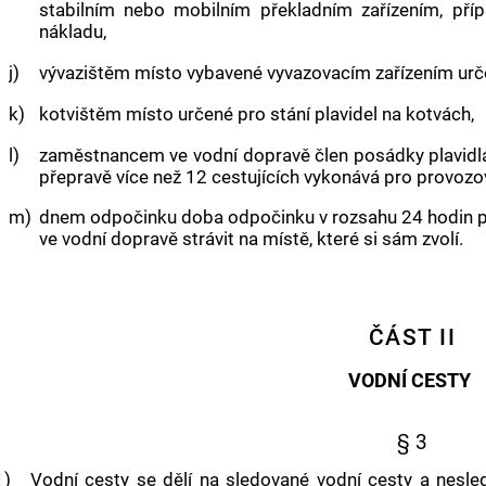
stabilním nebo mobilním překladním zařízením, pří
nákladu,
j)
vývazištěm
místo vybavené vyvazovacím zařízením urč
k)
kotvištěm
místo určené pro stání
plavidel
na kotvách,
l)
zaměstnancem ve vodní dopravě
člen posádky
plavidl
přepravě více než 12 cestujících vykonává pro provoz
m)
dnem odpočinku
doba odpočinku v rozsahu 24 hodin p
ve vodní dopravě
strávit na místě, které si sám zvolí.
ČÁST II
VODNÍ CESTY
§ 3
1)
Vodní cesty
se dělí na sledované
vodní cesty
a nesle