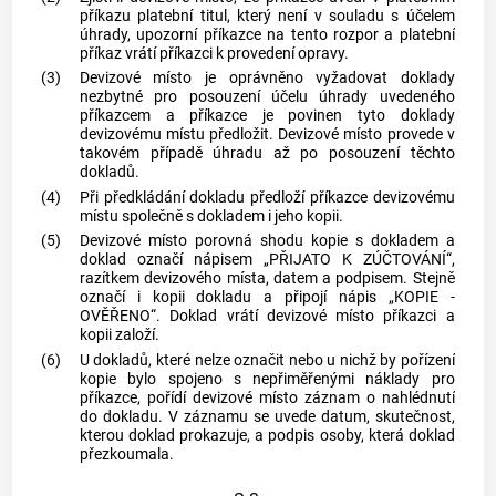
příkazu platební titul, který není v souladu s účelem
úhrady, upozorní příkazce na tento rozpor a platební
příkaz vrátí příkazci k provedení opravy.
(3)
Devizové místo je oprávněno vyžadovat doklady
nezbytné pro posouzení účelu úhrady uvedeného
příkazcem a příkazce je povinen tyto doklady
devizovému místu předložit. Devizové místo provede v
takovém případě úhradu až po posouzení těchto
dokladů.
(4)
Při předkládání dokladu předloží příkazce devizovému
místu společně s dokladem i jeho kopii.
(5)
Devizové místo porovná shodu kopie s dokladem a
doklad označí nápisem „PŘIJATO K ZÚČTOVÁNÍ“,
razítkem devizového místa, datem a podpisem. Stejně
označí i kopii dokladu a připojí nápis „KOPIE -
OVĚŘENO“. Doklad vrátí devizové místo příkazci a
kopii založí.
(6)
U dokladů, které nelze označit nebo u nichž by pořízení
kopie bylo spojeno s nepřiměřenými náklady pro
příkazce, pořídí devizové místo záznam o nahlédnutí
do dokladu. V záznamu se uvede datum, skutečnost,
kterou doklad prokazuje, a podpis osoby, která doklad
přezkoumala.