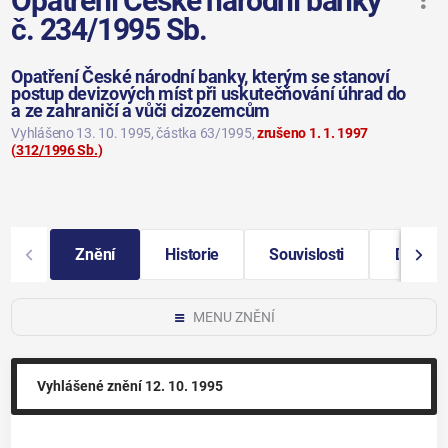
Opatření České národní banky
č. 234/1995 Sb.
Opatření České národní banky, kterým se stanoví
postup devizových míst při uskutečňování úhrad do
a ze zahraničí a vůči cizozemcům
Vyhlášeno 13. 10. 1995
, částka 63/1995
,
zrušeno 1. 1. 1997
(
312/1996 Sb.
)
Znění
Historie
Souvislosti
Další i
MENU ZNĚNÍ
Vyhlášené znění
12. 10. 1995