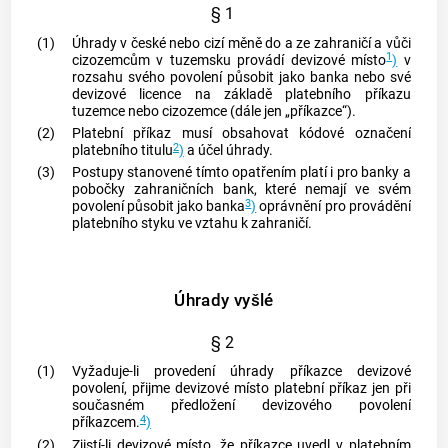
§ 1
(1)
Úhrady v české nebo cizí měně do a ze zahraničí a vůči
1
cizozemcům
v
tuzemsku
provádí devizové místo
)
v
rozsahu svého povolení působit jako banka nebo své
devizové licence na základě platebního příkazu
tuzemce
nebo
cizozemce
(dále jen „příkazce“).
(2)
Platební příkaz musí obsahovat kódové označení
2
platebního titulu
)
a účel úhrady.
(3)
Postupy stanovené tímto opatřením platí i pro banky a
pobočky zahraničních bank, které nemají ve svém
3
povolení působit jako banka
)
oprávnění pro provádění
platebního styku ve vztahu k zahraničí.
Úhrady vyšlé
§ 2
(1)
Vyžaduje-li provedení úhrady příkazce devizové
povolení, přijme devizové místo platební příkaz jen při
současném předložení devizového povolení
4
příkazcem.
)
(2)
Zjistí-li devizové místo, že příkazce uvedl v platebním