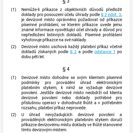
§ 3
(1)
Nemůže-li příkazce z objektivních důvodů předložit
doklady pro posouzení účelu úhrady podle
§ 2 odst. 3
,
je devizové místo oprávněno požadovat od příkazce
písemné prohlášení, ve kterém příkazce uvede jemu
známé informace vysvětlující účel úhrady a důvod pro
nepředložení listinných dokladů. Písemné prohlášení
vyhotovuje příkazce na své náklady.
(2)
Devizové místo uschová každý platební příkaz včetně
dokladů získaných podle
§ 2
a podle
odstavce 1
po
dobu pěti let.
§ 4
(1)
Devizové místo dohodne se svým klientem písemně
podmínky pro provádění úhrad elektronickým
platebním stykem, k nimž se vyžaduje devizové
povolení. Jestliže devizové místo neobdrží od klienta
devizové povolení nebo doklady potřebné pro
příslušnou operaci v dohodnuté lhůtě a v potřebném
rozsahu, platební příkaz neprovede.
(2)
U úhrad nevyžadujících devizové povolení a
prováděných elektronickým platebním stykem doručí
příkazce devizovému místu doklady ve lhůtě stanovené
tímto devizovým místem.