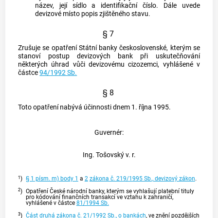
název, její sídlo a identifikační číslo. Dále uvede
devizové místo popis zjištěného stavu.
§ 7
Zrušuje se opatření Státní banky československé, kterým se
stanoví postup devizových bank při uskutečňování
některých úhrad vůči devizovému
cizozemci
, vyhlášené v
částce
94/1992 Sb.
§ 8
Toto opatření nabývá účinnosti dnem 1. října 1995.
Guvernér:
Ing. Tošovský v. r.
1
)
§ 1 písm. m) body 1
a
2
zákona č. 219/1995 Sb., devizový zákon
.
2
)
Opatření České národní banky, kterým se vyhlašují platební tituly
pro kódování finančních transakcí ve vztahu k zahraničí,
vyhlášené v částce
81/1994 Sb.
3
)
Část druhá
zákona č. 21/1992 Sb., o bankách
, ve znění pozdějších