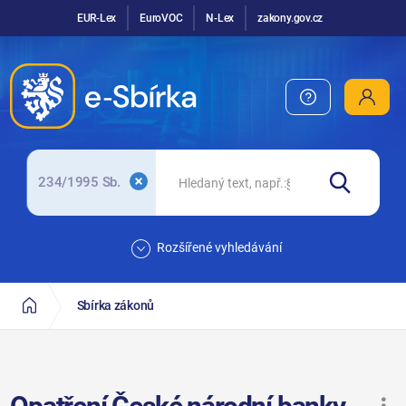
EUR-Lex
EuroVOC
N-Lex
zakony.gov.cz
234/1995 Sb.
Rozšířené vyhledávání
Sbírka zákonů