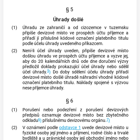
§ 5
Úhrady došlé
(1)
Úhradu ze zahraničí a od
cizozemce
v
tuzemsku
připíše devizové místo ve prospěch účtu příjemce a
přiřadí jí příslušné kódové označení platebního titulu
podle účelu úhrady uvedeného příkazcem.
(2)
Není-li účel úhrady uveden, připíše devizové místo
došlou úhradu ve prospěch účtu příjemce a vyzve jej,
aby do 20 kalendářních dnů ode dne doručení výzvy
předložil doklady prokazující účel úhrady nebo sdělil
5
účel úhrady.
)
Do doby sdělení účelu úhrady přiřadí
devizové místo došlé úhradě náhradní vhodné kódové
označení platebního titulu. Náklady spojené s výzvou
nese příjemce úhrady.
§ 6
(1)
Porušení nebo podezření z porušení devizových
předpisů oznamuje devizové místo bez zbytečného
6
7
odkladu
)
příslušnému
devizovému orgánu
.
)
(2)
V oznámení podle
odstavce 1
uvede devizové místo u
fyzické osoby její jméno a příjmení, rodné číslo a trvalé
bydliště a u právnické osoby její obchodní jméno nebo