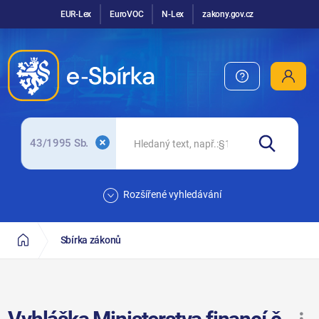
EUR-Lex
EuroVOC
N-Lex
zakony.gov.cz
43/1995 Sb.
Rozšířené vyhledávání
Sbírka zákonů