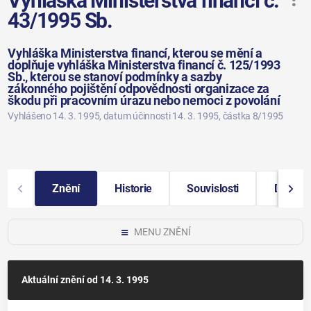
Vyhláška Ministerstva financí č.
43/1995 Sb.
Vyhláška Ministerstva financí, kterou se mění a
doplňuje vyhláška Ministerstva financí č. 125/1993
Sb., kterou se stanoví podmínky a sazby
zákonného pojištění odpovědnosti organizace za
škodu při pracovním úrazu nebo nemoci z povolání
Vyhlášeno 14. 3. 1995
, datum účinnosti 14. 3. 1995
, částka 8/1995
Znění
Historie
Souvislosti
Další i
MENU ZNĚNÍ
Aktuální znění
od 14. 3. 1995