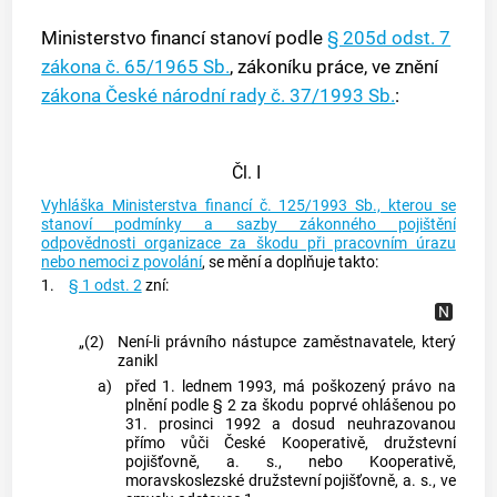
Ministerstvo financí stanoví podle
§ 205d odst. 7
zákona č. 65/1965 Sb.
, zákoníku práce, ve znění
zákona České národní rady č. 37/1993 Sb.
:
Čl. I
Vyhláška Ministerstva financí č. 125/1993 Sb., kterou se
stanoví podmínky a sazby zákonného pojištění
odpovědnosti organizace za škodu při pracovním úrazu
nebo nemoci z povolání
, se mění a doplňuje takto:
1.
§ 1 odst. 2
zní:
„(2)
Není-li právního nástupce zaměstnavatele, který
zanikl
a)
před 1. lednem 1993, má poškozený právo na
plnění podle § 2 za škodu poprvé ohlášenou po
31. prosinci 1992 a dosud neuhrazovanou
přímo vůči České Kooperativě, družstevní
pojišťovně, a. s., nebo Kooperativě,
moravskoslezské družstevní pojišťovně, a. s., ve