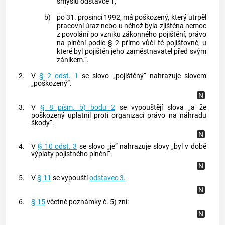
smyslu odstavce 1,
b)
po 31. prosinci 1992, má poškozený, který utrpěl
pracovní úraz nebo u něhož byla zjištěna nemoc
z povolání po vzniku zákonného pojištění, právo
na plnění podle § 2 přímo vůči té pojišťovně, u
které byl pojištěn jeho zaměstnavatel před svým
zánikem.“.
2.
V
§ 2 odst. 1
se slovo „pojištěný“ nahrazuje slovem
„poškozený“.
3.
V
§ 8 písm. b) bodu 2
se vypouštějí slova „a že
poškozený uplatnil proti organizaci právo na náhradu
škody“.
4.
V
§ 10 odst. 3
se slovo „je“ nahrazuje slovy „byl v době
výplaty pojistného plnění“.
5.
V
§ 11
se vypouští
odstavec 3.
6.
§ 15
včetně poznámky č. 5) zní: