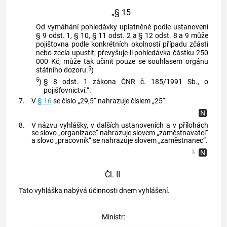
„§ 15
Od vymáhání pohledávky uplatněné podle ustanovení
§ 9 odst. 1, § 10, § 11 odst. 2 a § 12 odst. 8 a 9 může
pojišťovna podle konkrétních okolností případu zčásti
nebo zcela upustit; převyšuje-li pohledávka částku 250
000 Kč, může tak učinit pouze se souhlasem orgánu
5
státního dozoru.
)
5
)
§ 8 odst. 1 zákona ČNR č. 185/1991 Sb., o
pojišťovnictví.“.
7.
V
§ 16
se číslo „29,5“ nahrazuje číslem „25“.
8.
V názvu vyhlášky, v dalších ustanoveních a v přílohách
se slovo „organizace“ nahrazuje slovem „zaměstnavatel“
a slovo „pracovník“ se nahrazuje slovem „zaměstnanec“.
Čl. II
Tato vyhláška nabývá účinnosti dnem vyhlášení.
Ministr: