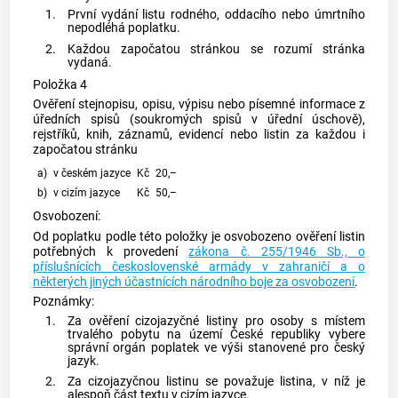
1.
První vydání listu rodného, oddacího nebo úmrtního
nepodléhá poplatku.
2.
Každou započatou stránkou se rozumí stránka
vydaná.
Položka 4
Ověření stejnopisu, opisu, výpisu nebo písemné informace z
úředních spisů (soukromých spisů v úřední úschově),
rejstříků, knih, záznamů, evidencí nebo listin za každou i
započatou stránku
a)
v českém jazyce
Kč
20,–
b)
v cizím jazyce
Kč
50,–
Osvobození:
Od poplatku podle této položky je osvobozeno ověření listin
potřebných k provedení
zákona č. 255/1946 Sb., o
příslušnících československé armády v zahraničí a o
některých jiných účastnících národního boje za osvobození
.
Poznámky:
1.
Za ověření cizojazyčné listiny pro osoby s místem
trvalého pobytu na území České republiky vybere
správní orgán poplatek ve výši stanovené pro český
jazyk.
2.
Za cizojazyčnou listinu se považuje listina, v níž je
alespoň část textu v cizím jazyce.