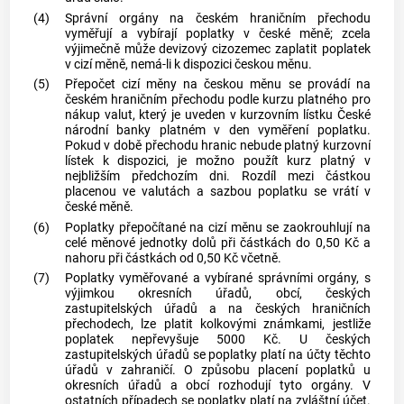
(4)
Správní orgány na českém hraničním přechodu
vyměřují a vybírají poplatky v české měně; zcela
výjimečně může devizový cizozemec zaplatit poplatek
v cizí měně, nemá-li k dispozici českou měnu.
(5)
Přepočet cizí měny na českou měnu se provádí na
českém hraničním přechodu podle kurzu platného pro
nákup valut, který je uveden v kurzovním lístku České
národní banky platném v den vyměření poplatku.
Pokud v době přechodu hranic nebude platný kurzovní
lístek k dispozici, je možno použít kurz platný v
nejbližším předchozím dni. Rozdíl mezi částkou
placenou ve valutách a sazbou poplatku se vrátí v
české měně.
(6)
Poplatky přepočítané na cizí měnu se zaokrouhlují na
celé měnové jednotky dolů při částkách do 0,50 Kč a
nahoru při částkách od 0,50 Kč včetně.
(7)
Poplatky vyměřované a vybírané správními orgány, s
výjimkou okresních úřadů, obcí, českých
zastupitelských úřadů a na českých hraničních
přechodech, lze platit kolkovými známkami, jestliže
poplatek nepřevyšuje 5000 Kč. U českých
zastupitelských úřadů se poplatky platí na účty těchto
úřadů v zahraničí. O způsobu placení poplatků u
okresních úřadů a obcí rozhodují tyto orgány. V
ostatních případech se poplatky platí na zvláštní účet.