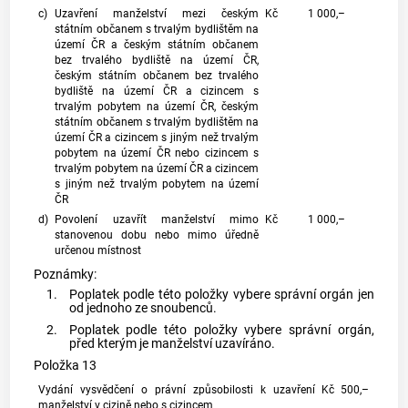
c)
Uzavření manželství mezi českým
Kč
1 000,–
státním občanem s trvalým bydlištěm na
území ČR a českým státním občanem
bez trvalého bydliště na území ČR,
českým státním občanem bez trvalého
bydliště na území ČR a cizincem s
trvalým pobytem na území ČR, českým
státním občanem s trvalým bydlištěm na
území ČR a cizincem s jiným než trvalým
pobytem na území ČR nebo cizincem s
trvalým pobytem na území ČR a cizincem
s jiným než trvalým pobytem na území
ČR
d)
Povolení uzavřít manželství mimo
Kč
1 000,–
stanovenou dobu nebo mimo úředně
určenou místnost
Poznámky:
1.
Poplatek podle této položky vybere správní orgán jen
od jednoho ze snoubenců.
2.
Poplatek podle této položky vybere správní orgán,
před kterým je manželství uzavíráno.
Položka 13
Vydání vysvědčení o právní způsobilosti k uzavření
Kč
500,–
manželství v cizině nebo s cizincem