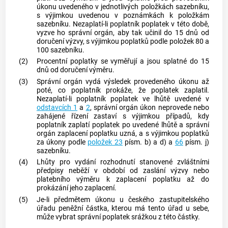
úkonu uvedeného v jednotlivých položkách sazebníku,
s výjimkou uvedenou v poznámkách k položkám
sazebníku. Nezaplatí-li poplatník poplatek v této době,
vyzve ho správní orgán, aby tak učinil do 15 dnů od
doručení výzvy, s výjimkou poplatků podle položek 80 a
100 sazebníku.
(2)
Procentní poplatky se vyměřují a jsou splatné do 15
dnů od doručení výměru.
(3)
Správní orgán vydá výsledek provedeného úkonu až
poté, co poplatník prokáže, že poplatek zaplatil.
Nezaplatí-li poplatník poplatek ve lhůtě uvedené v
odstavcích 1
a
2
, správní orgán úkon neprovede nebo
zahájené řízení zastaví s výjimkou případů, kdy
poplatník zaplatí poplatek po uvedené lhůtě a správní
orgán zaplacení poplatku uzná, a s výjimkou poplatků
za úkony podle
položek 23
písm. b) a d) a
66
písm. j)
sazebníku.
(4)
Lhůty pro vydání rozhodnutí stanovené zvláštními
předpisy neběží v období od zaslání výzvy nebo
platebního výměru k zaplacení poplatku až do
prokázání jeho zaplacení.
(5)
Je-li předmětem úkonu u českého zastupitelského
úřadu peněžní částka, kterou má tento úřad u sebe,
může vybrat správní poplatek srážkou z této částky.