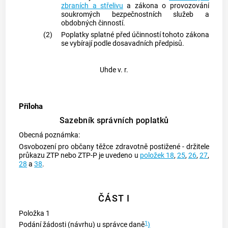
zbraních a střelivu
a zákona o provozování
soukromých bezpečnostních služeb a
obdobných činností.
(2)
Poplatky splatné před účinností tohoto zákona
se vybírají podle dosavadních předpisů.
Uhde v. r.
Příloha
Sazebník správních poplatků
Obecná poznámka:
Osvobození pro občany těžce zdravotně postižené - držitele
průkazu ZTP nebo ZTP-P je uvedeno u
položek 18
,
25
,
26
,
27
,
28
a
38
.
ČÁST I
Položka 1
1
Podání žádosti (návrhu) u správce daně
)