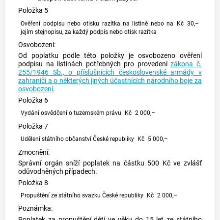
Položka 5
Ověření podpisu nebo otisku razítka na listině nebo na
Kč
30,–
jejím stejnopisu, za každý podpis nebo otisk razítka
Osvobození:
Od poplatku podle této položky je osvobozeno ověření
podpisu na listinách potřebných pro provedení
zákona č.
255/1946 Sb., o příslušnících československé armády v
zahraničí a o některých jiných účastnících národního boje za
osvobození
.
Položka 6
Vydání osvědčení o tuzemském právu
Kč
2 000,–
Položka 7
Udělení státního občanství České republiky
Kč
5 000,–
Zmocnění:
Správní orgán sníží poplatek na částku 500 Kč ve zvlášť
odůvodněných případech.
Položka 8
Propuštění ze státního svazku České republiky
Kč
2 000,–
Poznámka:
Poplatek za propuštění dětí ve věku do 15 let ze státního