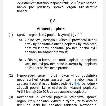
Zvláštní účet státního rozpočtu zřizuje u České národní
banky pro příslušný správní orgán Ministerstvo
financí.
§ 8
Vrácení poplatku
(1)
Správní orgán, který poplatek vybral, jej vrátí:
a)
v plné výši, nedošlo-li vůbec k provedení úkonu
bez viny poplatníka anebo poplatek byl zaplacen,
aniž byl k tomu poplatník povinen, anebo byl-li
poplatek na žádost prominut;
b)
v částce, o kterou poplatník zaplatil na poplatek
více, než byl povinen nebo o kterou byl poplatek
na žádost snížen nebo prominut.
(2)
Neprovede-li správní orgán úkon vinou poplatníka
nebo správní orgán zastaví řízení anebo neuzná
zaplacení poplatku po lhůtě uvedené v
§ 6
, rozhodne k
žádosti poplatníka o částečném vrácení poplatku.
Vrátit lze nejvýše 50 % ze zaplaceného poplatku.
(3)
Rozhodnutí o vrácení poplatku vykonává správní
orgán, který poplatek vyměřil a vybral, ze zvláštního
účtu, na který byl poplatek zaplacen. Rozhodnutí