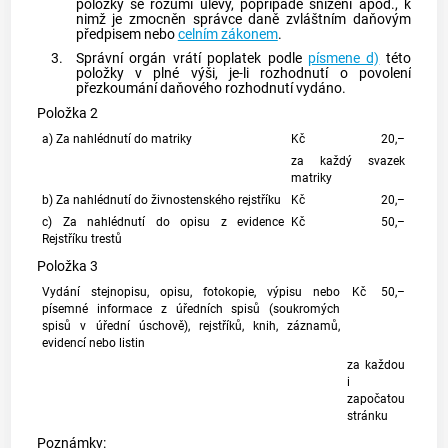
položky se rozumí úlevy, popřípadě snížení apod., k
nimž je zmocněn správce daně zvláštním daňovým
předpisem nebo
celním zákonem
.
3.
Správní orgán vrátí poplatek podle
písmene d)
této
položky v plné výši, je-li rozhodnutí o povolení
přezkoumání daňového rozhodnutí vydáno.
Položka 2
a) Za nahlédnutí do matriky
Kč
20,–
za každý svazek
matriky
b) Za nahlédnutí do živnostenského rejstříku
Kč
20,–
c) Za nahlédnutí do opisu z evidence
Kč
50,–
Rejstříku trestů
Položka 3
Vydání stejnopisu, opisu, fotokopie, výpisu nebo
Kč
50,–
písemné informace z úředních spisů (soukromých
spisů v úřední úschově), rejstříků, knih, záznamů,
evidencí nebo listin
za každou
i
započatou
stránku
Poznámky: