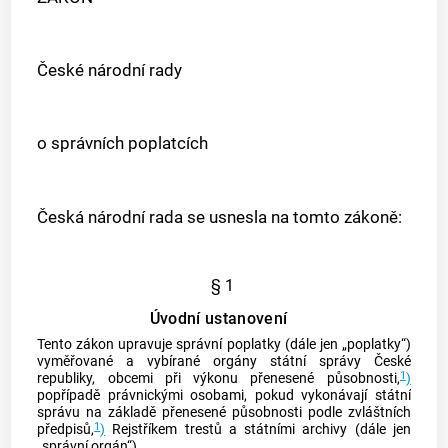
České národní rady
o správních poplatcích
Česká národní rada se usnesla na tomto zákoně:
§ 1
Úvodní ustanovení
Tento zákon upravuje správní poplatky (dále jen „poplatky“)
vyměřované a vybírané orgány státní správy České
1
republiky, obcemi při výkonu přenesené působnosti,
)
popřípadě právnickými osobami, pokud vykonávají státní
správu na základě přenesené působnosti podle zvláštních
1
předpisů,
)
Rejstříkem trestů a státními archivy (dále jen
„správní orgán“).