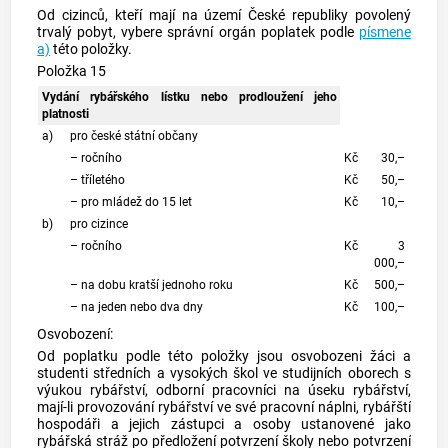
Od cizinců, kteří mají na území České republiky povolený
trvalý pobyt, vybere správní orgán poplatek podle
písmene
a)
této položky.
Položka 15
Vydání rybářského lístku nebo prodloužení jeho
platnosti
a)
pro české státní občany
– ročního
Kč
30,–
– tříletého
Kč
50,–
– pro mládež do 15 let
Kč
10,–
b)
pro cizince
– ročního
Kč
3
000,–
– na dobu kratší jednoho roku
Kč
500,–
– na jeden nebo dva dny
Kč
100,–
Osvobození:
Od poplatku podle této položky jsou osvobozeni žáci a
studenti středních a vysokých škol ve studijních oborech s
výukou rybářství, odborní pracovníci na úseku rybářství,
mají-li provozování rybářství ve své pracovní náplni, rybářští
hospodáři a jejich zástupci a osoby ustanovené jako
rybářská stráž po předložení potvrzení školy nebo potvrzení