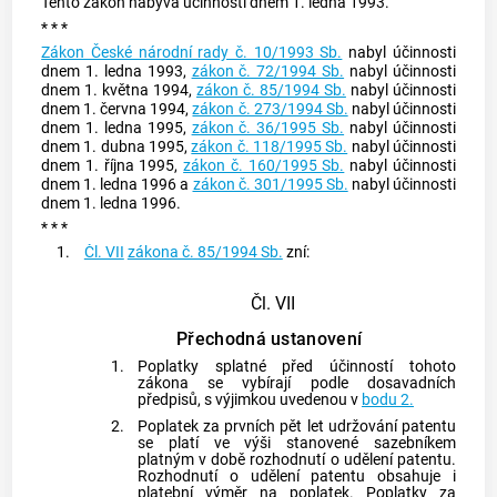
Tento zákon nabývá účinnosti dnem 1. ledna 1993.
* * *
Zákon České národní rady č. 10/1993 Sb.
nabyl účinnosti
dnem 1. ledna 1993,
zákon č. 72/1994 Sb.
nabyl účinnosti
dnem 1. května 1994,
zákon č. 85/1994 Sb.
nabyl účinnosti
dnem 1. června 1994,
zákon č. 273/1994 Sb.
nabyl účinnosti
dnem 1. ledna 1995,
zákon č. 36/1995 Sb.
nabyl účinnosti
dnem 1. dubna 1995,
zákon č. 118/1995 Sb.
nabyl účinnosti
dnem 1. října 1995,
zákon č. 160/1995 Sb.
nabyl účinnosti
dnem 1. ledna 1996 a
zákon č. 301/1995 Sb.
nabyl účinnosti
dnem 1. ledna 1996.
* * *
1.
Čl. VII
zákona č. 85/1994 Sb.
zní:
Čl. VII
Přechodná ustanovení
1.
Poplatky splatné před účinností tohoto
zákona se vybírají podle dosavadních
předpisů, s výjimkou uvedenou v
bodu 2.
2.
Poplatek za prvních pět let udržování patentu
se platí ve výši stanovené sazebníkem
platným v době rozhodnutí o udělení patentu.
Rozhodnutí o udělení patentu obsahuje i
platební výměr na poplatek. Poplatky za