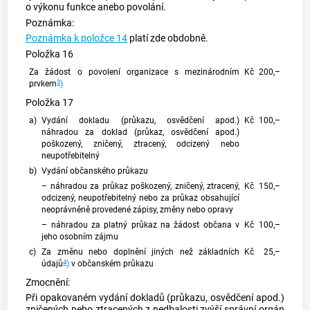
o výkonu funkce anebo povolání.
Poznámka:
Poznámka k položce 14
platí zde obdobně.
Položka 16
Za žádost o povolení organizace s mezinárodním
Kč
200,–
3
prvkem
)
Položka 17
a)
Vydání dokladu (průkazu, osvědčení apod.)
Kč
100,–
náhradou za doklad (průkaz, osvědčení apod.)
poškozený, zničený, ztracený, odcizený nebo
neupotřebitelný
b)
Vydání občanského průkazu
– náhradou za průkaz poškozený, zničený, ztracený,
Kč
150,–
odcizený, neupotřebitelný nebo za průkaz obsahující
neoprávněně provedené zápisy, změny nebo opravy
– náhradou za platný průkaz na žádost občana v
Kč
100,–
jeho osobním zájmu
c)
Za změnu nebo doplnění jiných než základních
Kč
25,–
4
údajů
)
v občanském průkazu
Zmocnění:
Při opakovaném vydání dokladů (průkazu, osvědčení apod.)
zničených nebo ztracených z nedbalosti zvýší správní orgán