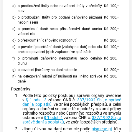
a)
o prodloužení lhůty nebo navrácení lhůty v předešlý
Kč
100,–
stav
b)
o prodloužení lhůty pro podání daňového přiznání
Kč
100,–
nebo hlášení
c)
o prominutí daně nebo příslušenství daně anebo
Kč
200,–
vrácení cla
d)
o přezkoumání daňového rozhodnutí
Kč
200,–
e)
o povolení posečkání daně (zálohy na daň) nebo cla
Kč
100,–
anebo o povolení jejich zaplacení ve splátkách
f)
o prominutí daňového nedoplatku nebo celního
Kč
200,–
dluhu
g)
o povolení jiné úlevy na dani nebo cle
Kč
200,–
h)
na delegování místní příslušnosti na jiného správce
Kč
200,–
daně
Poznámky:
1.
Podle této položky postupují správní orgány uvedené
v
§ 1 odst. 3
zákona ČNR č.
337/1992 Sb., o správě
daní a poplatků
, ve znění pozdějších předpisů, a celní
orgány a daněmi se podle této položky rozumí příjmy
státního rozpočtu nebo územního rozpočtu ve smyslu
ustanovení
§ 1 odst. 1
zákona ČNR č.
337/1992 Sb., o
správě daní a poplatků
, ve znění pozdějších předpisů.
2.
Jinou úlevou na dani nebo cle podle
písmene g)
této