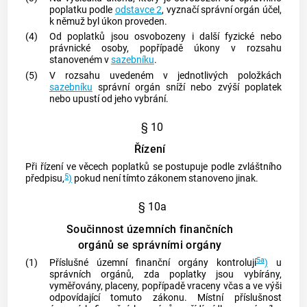
poplatku podle
odstavce 2
, vyznačí správní orgán účel,
k němuž byl úkon proveden.
(4)
Od poplatků jsou osvobozeny i další fyzické nebo
právnické osoby, popřípadě úkony v rozsahu
stanoveném v
sazebníku
.
(5)
V rozsahu uvedeném v jednotlivých položkách
sazebníku
správní orgán sníží nebo zvýší poplatek
nebo upustí od jeho vybrání.
§ 10
Řízení
Při řízení ve věcech poplatků se postupuje podle zvláštního
5
předpisu,
)
pokud není tímto zákonem stanoveno jinak.
§ 10a
Součinnost územních finančních
orgánů se správními orgány
5a
(1)
Příslušné územní finanční orgány kontrolují
)
u
správních orgánů, zda poplatky jsou vybírány,
vyměřovány, placeny, popřípadě vraceny včas a ve výši
odpovídající tomuto zákonu. Místní příslušnost