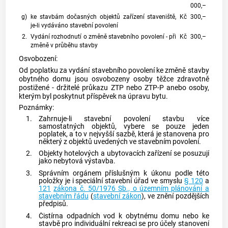
000,–
g)
ke stavbám dočasných objektů zařízení staveniště,
Kč
300,–
je-li vydáváno stavební povolení
2.
Vydání rozhodnutí o změně stavebního povolení - při
Kč
300,–
změně v průběhu stavby
Osvobození:
Od poplatku za vydání stavebního povolení ke změně stavby
obytného domu jsou osvobozeny osoby těžce zdravotně
postižené - držitelé průkazu ZTP nebo ZTP-P anebo osoby,
kterým byl poskytnut příspěvek na úpravu bytu.
Poznámky:
1.
Zahrnuje-li stavební povolení stavbu více
samostatných objektů, vybere se pouze jeden
poplatek, a to v nejvyšší sazbě, která je stanovena pro
některý z objektů uvedených ve stavebním povolení.
2.
Objekty hotelových a ubytovacích zařízení se posuzují
jako nebytová výstavba.
3.
Správním orgánem příslušným k úkonu podle této
položky je i speciální stavební úřad ve smyslu
§ 120
a
121
zákona č. 50/1976 Sb., o územním plánování a
stavebním řádu
(
stavební zákon
), ve znění pozdějších
předpisů.
4.
Čistírna odpadních vod k obytnému domu nebo ke
stavbě pro individuální rekreaci se pro účely stanovení