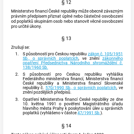
§ 12
Ministerstvo financí České republiky může obecně závazným
právním předpisem přiznat úplné nebo částečné osvobození
od poplatků skupinám osob nebo stanovit věcné osvobození
pro určité úkony.
§ 13
Zrušují se:
1.
S působností pro Českou republiku
zákon č. 105/1951
Sb., o správních poplatcích
, ve znění
zákonného
opatření Předsednictva Národního shromáždění č.
138/1960 Sb.
2.
S působností pro Českou republiku vyhláška
Federálního ministerstva financí, Ministerstva financí
České republiky a Ministerstva financí Slovenské
republiky č.
570/1990 Sb., o správních poplatcích
, ve
znění pozdějších předpisů.
3.
Opatření Ministerstva financí České republiky ze dne
10. května 1991 o pověření Magistrátního úřadu
hlavního města Prahy k poskytování úlev u správních
poplatků (vyhlášeno v částce
47/1991 Sb.
).
§ 14