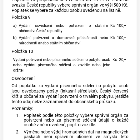
svazku České republiky vybere správní orgán ve výši 500 Kč.
Poplatek se vybere za každou osobu uvedenou na listině.
Položka 9
a)
Vydání osvědčení nebo potvrzení o státním
Kč
100,–
občanství České republiky
b)
Vydání potvrzení o domovské příslušnosti nebo
Kč
100,–
národnosti anebo státním občanství
Položka 10
Vydání potvrzení nebo písemného sdělení o pobytu osob
Kč
20,–
nebo vydání písemného sdělení o vozidle nebo jeho
držiteli
Osvobození:
Od poplatku za vydání písemného sdělení o pobytu osob
jsou osvobozeny pošty (inkasní střediska), Český červený
kříž a občané za vydání potvrzení o trvalém pobytu, jestliže
tento údaj nelze zaznamenat do občanského průkazu.
Poznámky:
1.
Poplatek podle této položky vybere správní orgán za
potvrzení nebo za písemné sdělení údajů o každé
osobě v něm uvedené, popř. o vozidle.
2.
Výměna nebo výdej hromadných dat na magnetických
páskách není správním úkonem ve smyslu této