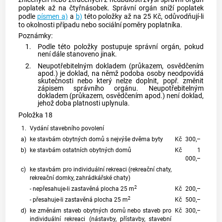
poplatek až na čtyřnásobek. Správní orgán sníží poplatek
podle
písmen a)
a
b)
této položky až na 25 Kč, odůvodňují-li
to okolnosti případu nebo sociální poměry poplatníka.
Poznámky:
1.
Podle této položky postupuje správní orgán, pokud
není dále stanoveno jinak.
2.
Neupotřebitelným dokladem (průkazem, osvědčením
apod.) je doklad, na němž podoba osoby neodpovídá
skutečnosti nebo který nelze doplnit, popř. změnit
zápisem správního orgánu. Neupotřebitelným
dokladem (průkazem, osvědčením apod.) není doklad,
jehož doba platnosti uplynula.
Položka 18
1.
Vydání stavebního povolení
a)
ke stavbám obytných domů s nejvýše dvěma byty
Kč
300,–
b)
ke stavbám ostatních obytných domů
Kč
1
000,–
c)
ke stavbám pro individuální rekreaci (rekreační chaty,
rekreační domky, zahrádkářské chaty)
2
- nepřesahuje-li zastavěná plocha 25 m
Kč
200,–
2
- přesahuje-li zastavěná plocha 25 m
Kč
500,–
d)
ke změnám staveb obytných domů nebo staveb pro
Kč
300,–
individuální rekreaci (nástavby, přístavby, stavební