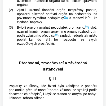
územních finančních orgánů se řídí sídlem správního
orgánu.
(2)
Zjistí-li územní finanční orgán nesprávný postup,
upozorní písemně správní orgán na nedostatky, na
5b
povinnost vymáhat nedoplatky
)
a stanoví lhůtu ke
zjednání nápravy.
5c
(3)
Bylo-li právo vymáhat nedoplatek promlčeno,
)
uloží
územní finanční orgán správnímu orgánu rozhodnutím
5d
podle zvláštního předpisu
)
zaplatit nedoplatek místo
poplatníka do státního rozpočtu ze svých
rozpočtových prostředků.
Přechodná, zmocňovací a závěrečná
ustanovení
§ 11
Poplatky za úkony, kde řízení bylo zahájeno z podnětu
poplatníka před účinností tohoto zákona, se vybírají podle
dosavadních předpisů, i když se stanou splatnými po nabytí
účinnosti tohoto zákona.