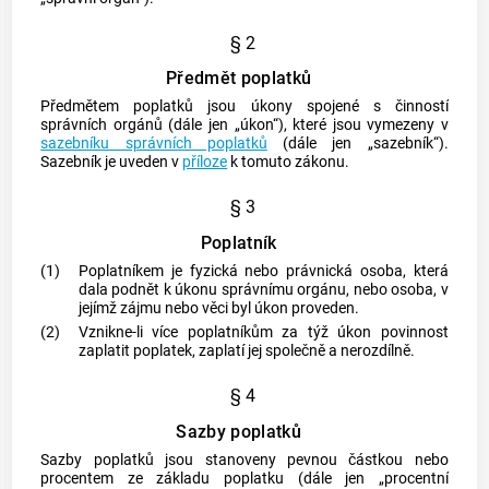
§ 2
Předmět poplatků
Předmětem poplatků jsou úkony spojené s činností
správních orgánů (dále jen „úkon“), které jsou vymezeny v
sazebníku správních poplatků
(dále jen „sazebník“).
Sazebník je uveden v
příloze
k tomuto zákonu.
§ 3
Poplatník
(1)
Poplatníkem je fyzická nebo právnická osoba, která
dala podnět k úkonu správnímu orgánu, nebo osoba, v
jejímž zájmu nebo věci byl úkon proveden.
(2)
Vznikne-li více poplatníkům za týž úkon povinnost
zaplatit poplatek, zaplatí jej společně a nerozdílně.
§ 4
Sazby poplatků
Sazby poplatků jsou stanoveny pevnou částkou nebo
procentem ze základu poplatku (dále jen „procentní