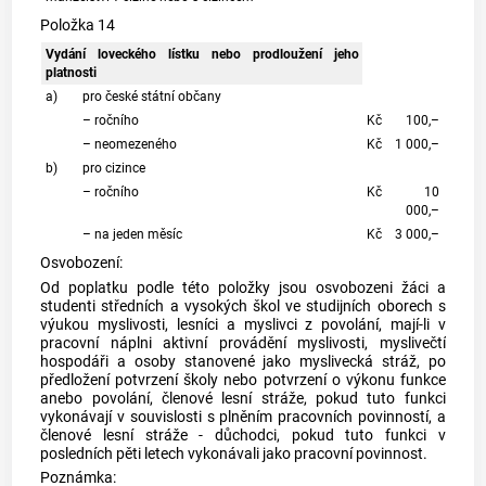
Položka 14
Vydání loveckého lístku nebo prodloužení jeho
platnosti
a)
pro české státní občany
– ročního
Kč
100,–
– neomezeného
Kč
1 000,–
b)
pro cizince
– ročního
Kč
10
000,–
– na jeden měsíc
Kč
3 000,–
Osvobození:
Od poplatku podle této položky jsou osvobozeni žáci a
studenti středních a vysokých škol ve studijních oborech s
výukou myslivosti, lesníci a myslivci z povolání, mají-li v
pracovní náplni aktivní provádění myslivosti, myslivečtí
hospodáři a osoby stanovené jako myslivecká stráž, po
předložení potvrzení školy nebo potvrzení o výkonu funkce
anebo povolání, členové lesní stráže, pokud tuto funkci
vykonávají v souvislosti s plněním pracovních povinností, a
členové lesní stráže - důchodci, pokud tuto funkci v
posledních pěti letech vykonávali jako pracovní povinnost.
Poznámka: