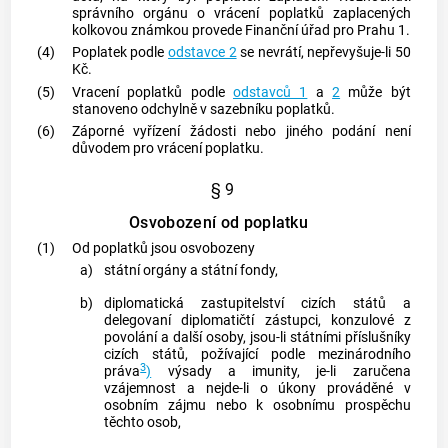
správního orgánu o vrácení poplatků zaplacených
kolkovou známkou provede Finanční úřad pro Prahu 1.
(4)
Poplatek podle
odstavce 2
se nevrátí, nepřevyšuje-li 50
Kč.
(5)
Vracení poplatků podle
odstavců 1
a
2
může být
stanoveno odchylně v sazebníku poplatků.
(6)
Záporné vyřízení žádosti nebo jiného podání není
důvodem pro vrácení poplatku.
§ 9
Osvobození od poplatku
(1)
Od poplatků jsou osvobozeny
a)
státní orgány a státní fondy,
b)
diplomatická zastupitelství cizích států a
delegovaní diplomatičtí zástupci, konzulové z
povolání a další osoby, jsou-li státními příslušníky
cizích států, požívající podle mezinárodního
3
práva
)
výsady a imunity, je-li zaručena
vzájemnost a nejde-li o úkony prováděné v
osobním zájmu nebo k osobnímu prospěchu
těchto osob,