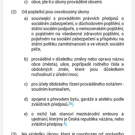
c)
obce, jde-li o úkony prováděné obcemi.
(2)
Od poplatků jsou osvobozeny úkony
a)
související s prováděním právních předpisů o
sociálním zabezpečení, o důchodovém pojištění, o
státní sociální podpoře, o nemocenském pojištění,
o pojistném na všeobecné zdravotní pojištění, o
pojistném na sociální zabezpečení a příspěvku na
státní politiku zaměstnanosti a ve věcech sociální
péče,
b)
prováděné v důsledku změny nebo opravy názvu
obce (města), ulice, popřípadě rodného čísla a
obdobných změn, které jsou důsledkem
rozhodnutí z úřední moci,
c)
pro účely dědického řízení prováděného notářem -
soudním komisařem,
d)
spojené s převodem bytu, garáže a ateliéru podle
3a
zvláštních předpisů,
)
e)
o nichž tak stanoví mezinárodní smlouvy a
ujednání, kterými je Česká republika vázána, nebo
4
zvláštní předpisy.
)
(3)
Na výsledku úkonu, který je osvobozen od správního