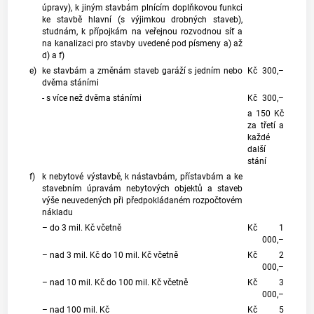
úpravy), k jiným stavbám plnícím doplňkovou funkci
ke stavbě hlavní (s výjimkou drobných staveb),
studnám, k přípojkám na veřejnou rozvodnou síť a
na kanalizaci pro stavby uvedené pod písmeny a) až
d) a f)
e)
ke stavbám a změnám staveb garáží s jedním nebo
Kč
300,–
dvěma stáními
- s více než dvěma stáními
Kč
300,–
a 150 Kč
za třetí a
každé
další
stání
f)
k nebytové výstavbě, k nástavbám, přístavbám a ke
stavebním úpravám nebytových objektů a staveb
výše neuvedených při předpokládaném rozpočtovém
nákladu
– do 3 mil. Kč včetně
Kč
1
000,–
– nad 3 mil. Kč do 10 mil. Kč včetně
Kč
2
000,–
– nad 10 mil. Kč do 100 mil. Kč včetně
Kč
3
000,–
– nad 100 mil. Kč
Kč
5