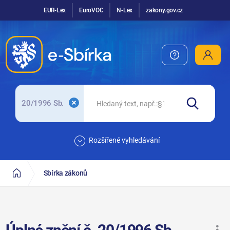
EUR-Lex
EuroVOC
N-Lex
zakony.gov.cz
20/1996 Sb.
Rozšířené vyhledávání
Sbírka zákonů