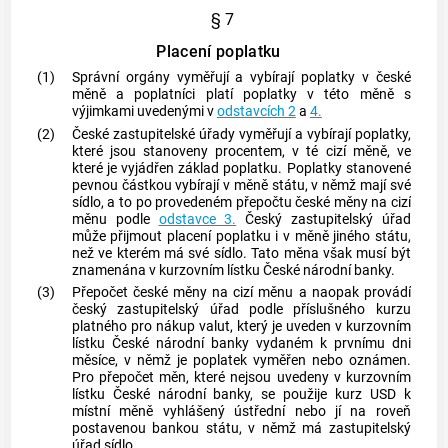
§ 7
Placení poplatku
(1)
Správní orgány vyměřují a vybírají poplatky v české
měně a poplatníci platí poplatky v této měně s
výjimkami uvedenými v
odstavcích 2
a
4.
(2)
České zastupitelské úřady vyměřují a vybírají poplatky,
které jsou stanoveny procentem, v té cizí měně, ve
které je vyjádřen základ poplatku. Poplatky stanovené
pevnou částkou vybírají v měně státu, v němž mají své
sídlo, a to po provedeném přepočtu české měny na cizí
měnu podle
odstavce 3.
Český zastupitelský úřad
může přijmout placení poplatku i v měně jiného státu,
než ve kterém má své sídlo. Tato měna však musí být
znamenána v kurzovním lístku České národní banky.
(3)
Přepočet české měny na cizí měnu a naopak provádí
český zastupitelský úřad podle příslušného kurzu
platného pro nákup valut, který je uveden v kurzovním
lístku České národní banky vydaném k prvnímu dni
měsíce, v němž je poplatek vyměřen nebo oznámen.
Pro přepočet měn, které nejsou uvedeny v kurzovním
lístku České národní banky, se použije kurz USD k
místní měně vyhlášený ústřední nebo jí na roveň
postavenou bankou státu, v němž má zastupitelský
úřad sídlo.