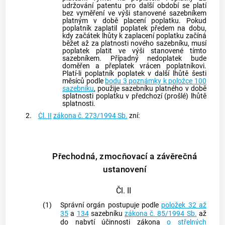
udržování patentu pro další období se platí
bez vyměření ve výši stanovené sazebníkem
platným v době placení poplatku. Pokud
poplatník zaplatil poplatek předem na dobu,
kdy začátek lhůty k zaplacení poplatku začíná
běžet až za platnosti nového sazebníku, musí
poplatek platit ve výši stanovené tímto
sazebníkem. Případný nedoplatek bude
doměřen a přeplatek vrácen poplatníkovi.
Platí-li poplatník poplatek v další lhůtě šesti
měsíců podle
bodu 3 poznámky k položce 100
sazebníku
, použije sazebníku platného v době
splatnosti poplatku v předchozí (prošlé) lhůtě
splatnosti.
2.
Čl. II
zákona č. 273/1994 Sb.
zní:
Přechodná, zmocňovací a závěrečná
ustanovení
Čl. II
(1)
Správní orgán postupuje podle
položek 32 až
35
a
134
sazebníku
zákona č. 85/1994 Sb.
až
do nabytí účinnosti zákona
o střelných