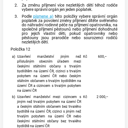
2.
Za změnu příjmení více nezletilých dětí téhož rodiče
vybere správní orgán jen jeden poplatek.
3.
Podle
písmene a)
této položky vybere správní orgán
poplatek za povolení změny příjmení dítěte svěřeného
do náhradní rodinné péče na příjmení opatrovníka, na
společné příjmení pěstounů nebo příjmení dohodnuté
pro jejich vlastní děti, pokud opatrovníky nebo
pěstouny jsou prarodiče nebo sourozenci rodičů
nezletilých dětí.
Položka 12
a)
Uzavření manželství jiným než
Kč
600,–
příslušným obecním úřadem mezi
českými státními občany s trvalým
bydlištěm na území ČR, cizinci s trvalým
pobytem na území ČR nebo českým
státním občanem s trvalým bydlištěm na
území ČR a cizincem s trvalým pobytem
na území ČR
b)
Uzavření manželství mezi cizincem s
Kč
2 000,–
jiným než trvalým pobytem na území ČR
a českým státním občanem bez trvalého
bydliště na území ČR, cizinci s jiným než
trvalým pobytem na území ČR nebo
českými státními občany bez trvalého
bydliště na území ČR