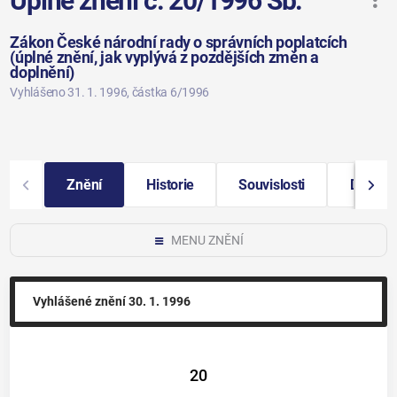
Úplné znění č. 20/1996 Sb.
Zákon České národní rady o správních poplatcích
(úplné znění, jak vyplývá z pozdějších změn a
doplnění)
Vyhlášeno 31. 1. 1996
, částka 6/1996
Znění
Historie
Souvislosti
Další i
MENU ZNĚNÍ
Vyhlášené znění
30. 1. 1996
20