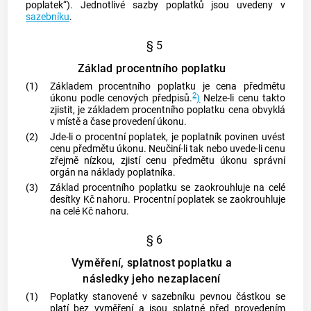
poplatek“). Jednotlivé sazby poplatků jsou uvedeny v
sazebníku
.
§ 5
Základ procentního poplatku
(1)
Základem procentního poplatku je cena předmětu
2
úkonu podle cenových předpisů.
)
Nelze-li cenu takto
zjistit, je základem procentního poplatku cena obvyklá
v místě a čase provedení úkonu.
(2)
Jde-li o procentní poplatek, je poplatník povinen uvést
cenu předmětu úkonu. Neučiní-li tak nebo uvede-li cenu
zřejmě nízkou, zjistí cenu předmětu úkonu správní
orgán na náklady poplatníka.
(3)
Základ procentního poplatku se zaokrouhluje na celé
desítky Kč nahoru. Procentní poplatek se zaokrouhluje
na celé Kč nahoru.
§ 6
Vyměření, splatnost poplatku a
následky jeho nezaplacení
(1)
Poplatky stanovené v sazebníku pevnou částkou se
platí bez vyměření a jsou splatné před provedením