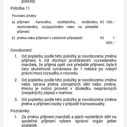
položky.
Položka 11
Povolení změny
a)
příjmení hanlivého, výstředního, směšného,
Kč
100,–
zkomoleného, cizojazyčného nebo na předešlé
příjmení
b)
jména nebo příjmení v ostatních případech
Kč
1
000,–
Osvobození:
1.
Od poplatku podle této položky je osvobozena změna
příjmení, k níž dochází prohlášením rozvedeného
manžela, že přijímá opět své předešlé příjmení, byla-li
tato skutečnost oznámena do 1 měsíce po nabytí
právní moci rozsudku o rozvodu.
2.
Od poplatku podle této položky je osvobozena změna
nebo oprava jména osvojených dětí nebo změna,
kterou je nutno provést v důsledku nesprávných
(neúplných) zápisů v matrice.
3.
Od poplatku podle této položky je osvobozena změna
jména a příjmení osoby v případě transsexuality.
Poznámky:
1.
Za změnu příjmení manželů a jejich nezletilých dětí na
společné příjmení vybere správní orgán jeden
poplatek.