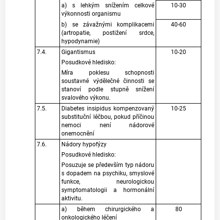
a) s lehkým snížením celkové
10-30
výkonnosti organismu
b) se závažnými komplikacemi
40-60
(artropatie, postižení srdce,
hypodynamie)
7.4.
Gigantismus
10-20
Posudkové hledisko:
Míra poklesu schopnosti
soustavné výdělečné činnosti se
stanoví podle stupně snížení
svalového výkonu.
7.5.
Diabetes insipidus kompenzovaný
10-25
substituční léčbou, pokud příčinou
nemoci není nádorové
onemocnění
7.6.
Nádory hypofýzy
Posudkové hledisko:
Posuzuje se především typ nádoru
s dopadem na psychiku, smyslové
funkce, neurologickou
symptomatologii a hormonální
aktivitu.
a) během chirurgického a
80
onkologického léčení