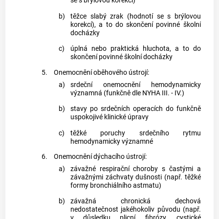
se s brýlovou korekcí)
b)
těžce slabý zrak (hodnotí se s brýlovou
korekcí), a to do skončení povinné školní
docházky
c)
úplná nebo praktická hluchota, a to do
skončení povinné školní docházky
5.
Onemocnění oběhového ústrojí:
a)
srdeční onemocnění hemodynamicky
významná (funkčně dle NYHA III. - IV.)
b)
stavy po srdečních operacích do funkčně
uspokojivé klinické úpravy
c)
těžké poruchy srdečního rytmu
hemodynamicky významné
6.
Onemocnění dýchacího ústrojí:
a)
závažné respirační choroby s častými a
závažnými záchvaty dušnosti (např. těžké
formy bronchiálního astmatu)
b)
závažná chronická dechová
nedostatečnost jakéhokoliv původu (např.
v důsledku plicní fibrózy, cystické