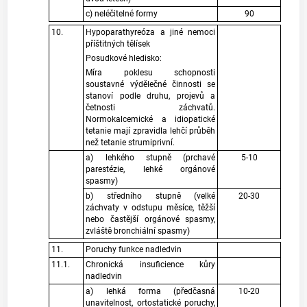
c) neléčitelné formy
90
10.
Hypoparathyreóza a jiné nemoci
příštitných tělísek
Posudkové hledisko:
Míra poklesu schopnosti
soustavné výdělečné činnosti se
stanoví podle druhu, projevů a
četnosti záchvatů.
Normokalcemické a idiopatické
tetanie mají zpravidla lehčí průběh
než tetanie strumiprivní.
a) lehkého stupně (prchavé
5-10
parestézie, lehké orgánové
spasmy)
b) středního stupně (velké
20-30
záchvaty v odstupu měsíce, těžší
nebo častější orgánové spasmy,
zvláště bronchiální spasmy)
11.
Poruchy funkce nadledvin
11.1.
Chronická insuficience kůry
nadledvin
a) lehká forma (předčasná
10-20
unavitelnost, ortostatické poruchy,