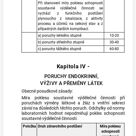
Při stanovení míry poklesu schopnosti
soustavné výdělečné činnosti se
vychází z funkčního postižení
plynoucího z lokalizace, z aktivity
procesu a účinků na celkový stav a z
případných dalších komplikací.
a) poruchy lehkého stupně
10-20
b) poruchy středního stupně
30-40
c) poruchy těžkého stupně
60-80
Kapitola IV -
PORUCHY ENDOKRINNÍ,
VÝŽIVY A PŘEMĚNY LÁTEK
Obecné posudkové zásady:
Míra poklesu soustavné výdělečné činnosti při
poruchách výměny látkové a žláz s vnitřní sekrecí
závisí na důsledcích těchto poruch. Odchylky od normy
laboratorních hodnot nepodmiňují pokles schopnosti
soustavné výdělečné činnosti.
Položka
Druh zdravotního postižení
Míra poklesu
schopnosti