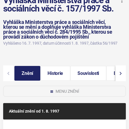
Vyhláška Ministerstva práce a
sociálních věcí č. 157/1997 Sb.
Vyhláška Ministerstva práce a sociálních věcí,
kterou se mění a doplňuje vyhláška Ministerstva
práce a sociálních věcí č. 284/1995 Sb., kterou se
provádí zákon o důchodovém pojištění
Vyhlášeno 16. 7. 1997
, datum účinnosti 1. 8. 1997
, částka 56/1997
Znění
Historie
Souvislosti
Další i
MENU ZNĚNÍ
Aktuální znění
od 1. 8. 1997