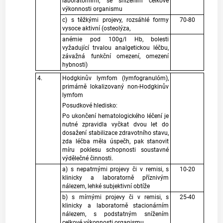
laboratorními, se snížením celkové
výkonnosti organismu
c) s těžkými projevy, rozsáhlé formy
70-80
vysoce aktivní (osteolýza,
anémie pod 100g/l Hb, bolesti
vyžadující trvalou analgetickou léčbu,
závažná funkční omezení, omezení
hybnosti)
4.
Hodgkinův lymfom (lymfogranulóm),
primárně lokalizovaný non-Hodgkinův
lymfom
Posudkové hledisko:
Po ukončení hematologického léčení je
nutné zpravidla vyčkat dvou let do
dosažení stabilizace zdravotního stavu,
zda léčba měla úspečh, pak stanovit
míru poklesu schopnosti soustavné
výdělečné činnosti.
a) s nepatrnými projevy či v remisi, s
10-20
klinicky a laboratorně příznivým
nálezem, lehké subjektivní obtíže
b) s mírnými projevy či v remisi, s
25-40
klinicky a laboratorně stacionárním
nálezem, s podstatným snížením
celkové výkonnosti organismu