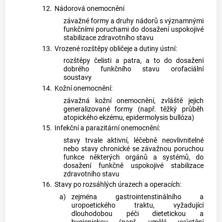
12.
Nádorová onemocnění
závažné formy a druhy nádorů s významnými
funkčními poruchami do dosažení uspokojivé
stabilizace zdravotního stavu
13.
Vrozené rozštěpy obličeje a dutiny ústní:
rozštěpy čelisti a patra, a to do dosažení
dobrého funkčního stavu orofaciální
soustavy
14.
Kožní onemocnění:
závažná kožní onemocnění, zvláště jejich
generalizované formy (např. těžký průběh
atopického ekzému, epidermolysis bullóza)
15.
Infekční a parazitární onemocnění:
stavy trvale aktivní, léčebně neovlivnitelné
nebo stavy chronické se závažnou poruchou
funkce některých orgánů a systémů, do
dosažení funkčně uspokojivé stabilizace
zdravotního stavu
16.
Stavy po rozsáhlých úrazech a operacích:
a)
zejména gastrointenstinálního a
uropoetického traktu, vyžadující
dlouhodobou péči dietetickou a