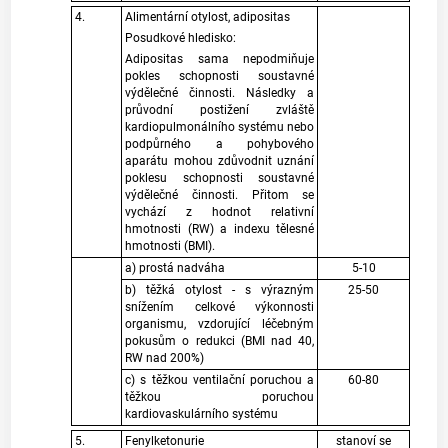
4.
Alimentární otylost, adipositas
Posudkové hledisko:
Adipositas sama nepodmiňuje
pokles schopnosti soustavné
výdělečné činnosti. Následky a
průvodní postižení zvláště
kardiopulmonálního systému nebo
podpůrného a pohybového
aparátu mohou zdůvodnit uznání
poklesu schopnosti soustavné
výdělečné činnosti. Přitom se
vychází z hodnot relativní
hmotnosti (RW) a indexu tělesné
hmotnosti (BMI).
a) prostá nadváha
5-10
b) těžká otylost - s výrazným
25-50
snížením celkové výkonnosti
organismu, vzdorující léčebným
pokusům o redukci (BMI nad 40,
RW nad 200%)
c) s těžkou ventilační poruchou a
60-80
těžkou poruchou
kardiovaskulárního systému
5.
Fenylketonurie
stanoví se