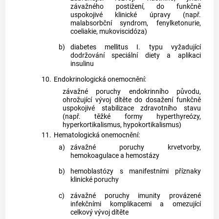
závažného postižení, do funkčně
uspokojivé klinické úpravy (např.
malabsorbční syndrom, fenylketonurie,
coeliakie, mukoviscidóza)
b)
diabetes mellitus I. typu vyžadující
dodržování speciální diety a aplikaci
insulinu
10.
Endokrinologická onemocnění:
závažné poruchy endokrinního původu,
ohrožující vývoj dítěte do dosažení funkčně
uspokojivé stabilizace zdravotního stavu
(např. těžké formy hyperthyreózy,
hyperkortikalismus, hypokortikalismus)
11.
Hematologická onemocnění:
a)
závažné poruchy krvetvorby,
hemokoagulace a hemostázy
b)
hemoblastózy s manifestními příznaky
klinické poruchy
c)
závažné poruchy imunity provázené
infekčními komplikacemi a omezující
celkový vývoj dítěte