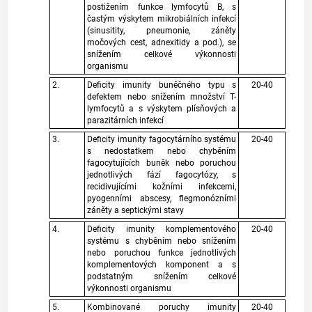
postižením funkce lymfocytů B, s
častým výskytem mikrobiálních infekcí
(sinusitity, pneumonie, záněty
močových cest, adnexitidy a pod.), se
snížením celkové výkonnosti
organismu
2.
Deficity imunity buněčného typu s
20-40
defektem nebo snížením množství T-
lymfocytů a s výskytem plísňových a
parazitárních infekcí
3.
Deficity imunity fagocytárního systému
20-40
s nedostatkem nebo chyběním
fagocytujících buněk nebo poruchou
jednotlivých fází fagocytózy, s
recidivujícími kožními infekcemi,
pyogenními abscesy, flegmonózními
záněty a septickými stavy
4.
Deficity imunity komplementového
20-40
systému s chyběním nebo snížením
nebo poruchou funkce jednotlivých
komplementových komponent a s
podstatným snížením celkové
výkonnosti organismu
5.
Kombinované poruchy imunity
20-40