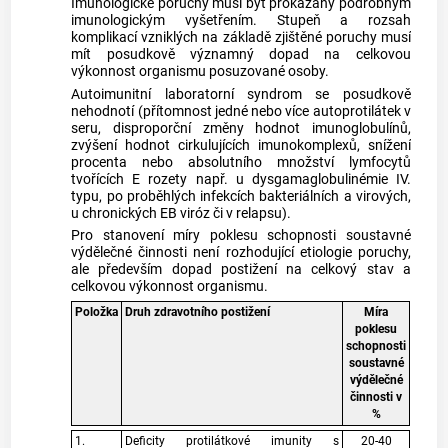
Imunologické poruchy musí být prokázány podrobným
imunologickým vyšetřením. Stupeň a rozsah
komplikací vzniklých na základě zjištěné poruchy musí
mít posudkově významný dopad na celkovou
výkonnost organismu posuzované osoby.
Autoimunitní laboratorní syndrom se posudkově
nehodnotí (přítomnost jedné nebo více autoprotilátek v
seru, disproporční změny hodnot imunoglobulínů,
zvýšení hodnot cirkulujících imunokomplexů, snížení
procenta nebo absolutního množství lymfocytů
tvořících E rozety např. u dysgamaglobulinémie IV.
typu, po proběhlých infekcích bakteriálních a virových,
u chronických EB viróz či v relapsu).
Pro stanovení míry poklesu schopnosti soustavné
výdělečné činnosti není rozhodující etiologie poruchy,
ale především dopad postižení na celkový stav a
celkovou výkonnost organismu.
Položka
Druh zdravotního postižení
Míra
poklesu
schopnosti
soustavné
výdělečné
činnosti v
%
1.
Deficity protilátkové imunity s
20-40