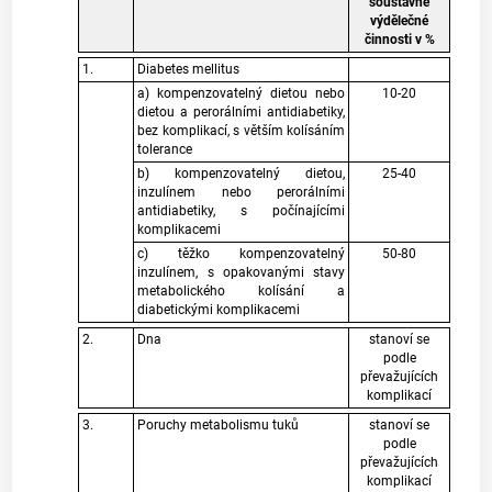
soustavné
výdělečné
činnosti v %
1.
Diabetes mellitus
a) kompenzovatelný dietou nebo
10-20
dietou a perorálními antidiabetiky,
bez komplikací, s větším kolísáním
tolerance
b) kompenzovatelný dietou,
25-40
inzulínem nebo perorálními
antidiabetiky, s počínajícími
komplikacemi
c) těžko kompenzovatelný
50-80
inzulínem, s opakovanými stavy
metabolického kolísání a
diabetickými komplikacemi
2.
Dna
stanoví se
podle
převažujících
komplikací
3.
Poruchy metabolismu tuků
stanoví se
podle
převažujících
komplikací