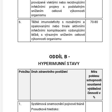
provázené vleklými nebo recidivujícími
infekčními projevy s podstatným
snížením celkové výkonnosti
organismu
6.
Těžké imunodeficity s rozsáhlými a
70-80
opakovanými nebo trvale aktivními
infekčními komplikacemi vzdorujícími
léčbě, s výrazným snížením celkové
výkonnosti organismu
ODDÍL B -
HYPERIMUNNÍ STAVY
Položka
Druh zdravotního postižení
Míra
poklesu
schopnosti
soustavné
výdělečné
činnosti v
%
1.
Systémová onemocnění pojivové tkáně
Posudkové hledisko: