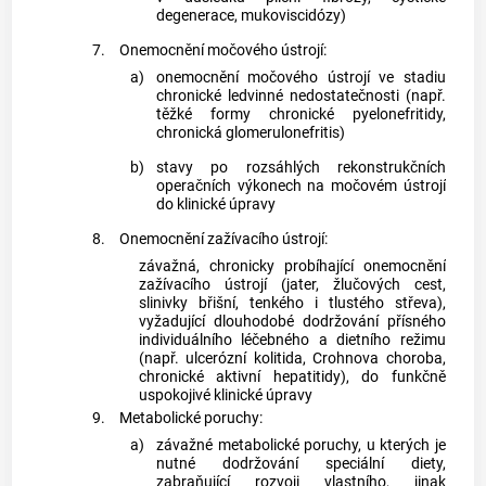
degenerace, mukoviscidózy)
7.
Onemocnění močového ústrojí:
a)
onemocnění močového ústrojí ve stadiu
chronické ledvinné nedostatečnosti (např.
těžké formy chronické pyelonefritidy,
chronická glomerulonefritis)
b)
stavy po rozsáhlých rekonstrukčních
operačních výkonech na močovém ústrojí
do klinické úpravy
8.
Onemocnění zažívacího ústrojí:
závažná, chronicky probíhající onemocnění
zažívacího ústrojí (jater, žlučových cest,
slinivky břišní, tenkého i tlustého střeva),
vyžadující dlouhodobé dodržování přísného
individuálního léčebného a dietního režimu
(např. ulcerózní kolitida, Crohnova choroba,
chronické aktivní hepatitidy), do funkčně
uspokojivé klinické úpravy
9.
Metabolické poruchy:
a)
závažné metabolické poruchy, u kterých je
nutné dodržování speciální diety,
zabraňující rozvoji vlastního, jinak