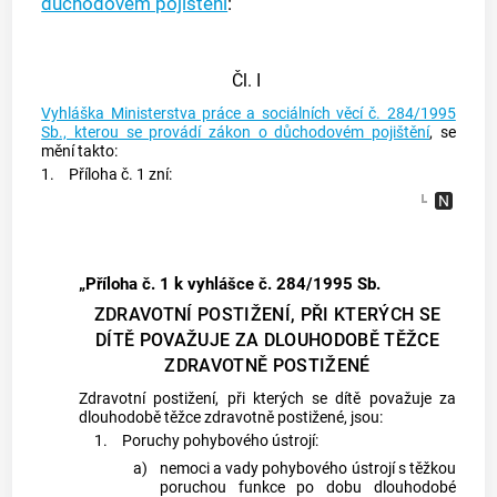
důchodovém pojištění
:
Čl. I
Vyhláška Ministerstva práce a sociálních věcí č. 284/1995
Sb., kterou se provádí zákon o důchodovém pojištění
, se
mění takto:
1.
Příloha č. 1 zní:
„Příloha č. 1 k vyhlášce č. 284/1995 Sb.
ZDRAVOTNÍ POSTIŽENÍ, PŘI KTERÝCH SE
DÍTĚ POVAŽUJE ZA DLOUHODOBĚ TĚŽCE
ZDRAVOTNĚ POSTIŽENÉ
Zdravotní postižení, při kterých se dítě považuje za
dlouhodobě těžce zdravotně postižené, jsou:
1.
Poruchy pohybového ústrojí:
a)
nemoci a vady pohybového ústrojí s těžkou
poruchou funkce po dobu dlouhodobé