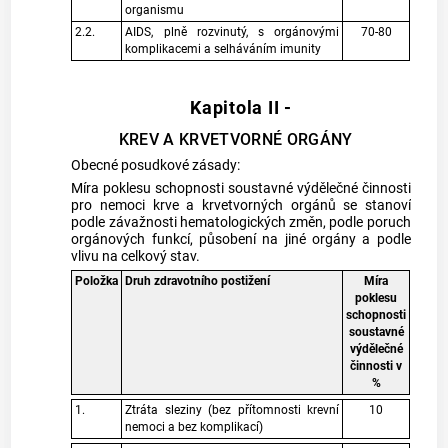
organismu
2.2.
AIDS, plně rozvinutý, s orgánovými
70-80
komplikacemi a selháváním imunity
Kapitola II -
KREV A KRVETVORNÉ ORGÁNY
Obecné posudkové zásady:
Míra poklesu schopnosti soustavné výdělečné činnosti
pro nemoci krve a krvetvorných orgánů se stanoví
podle závažnosti hematologických změn, podle poruch
orgánových funkcí, působení na jiné orgány a podle
vlivu na celkový stav.
Položka
Druh zdravotního postižení
Míra
poklesu
schopnosti
soustavné
výdělečné
činnosti v
%
1.
Ztráta sleziny (bez přítomnosti krevní
10
nemoci a bez komplikací)