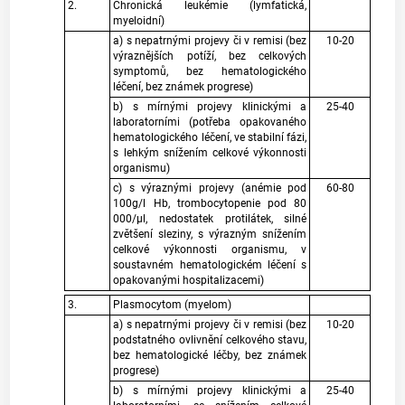
2.
Chronická leukémie (lymfatická,
myeloidní)
a) s nepatrnými projevy či v remisi (bez
10-20
výraznějších potíží, bez celkových
symptomů, bez hematologického
léčení, bez známek progrese)
b) s mírnými projevy klinickými a
25-40
laboratorními (potřeba opakovaného
hematologického léčení, ve stabilní fázi,
s lehkým snížením celkové výkonnosti
organismu)
c) s výraznými projevy (anémie pod
60-80
100g/l Hb, trombocytopenie pod 80
000/μl, nedostatek protilátek, silné
zvětšení sleziny, s výrazným snížením
celkové výkonnosti organismu, v
soustavném hematologickém léčení s
opakovanými hospitalizacemi)
3.
Plasmocytom (myelom)
a) s nepatrnými projevy či v remisi (bez
10-20
podstatného ovlivnění celkového stavu,
bez hematologické léčby, bez známek
progrese)
b) s mírnými projevy klinickými a
25-40