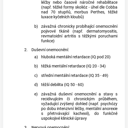
léčby nebo časově náročné rehabilitace
(např. těžké formy skolióz - úhel dle Cobba
nad 70 stupňů, morbus Perthes, těžké
luxace kyčelních kloubů)
b)
závažná chronicky probíhající onemocnění
pojivové tkáně (např. dermatomyositis,
revmatoidní artritis s těžkými poruchami
funkce)
2.
Duševní onemocnění:
a)
hluboká mentální retardace (IQ pod 20)
b)
těžká mentální retardace (IQ 20 - 34)
c)
střední mentální retardace (IQ 35 - 49)
d)
těžší debilita (IQ 50 - 60)
e)
závažná duševní onemocnění a stavy s
recidivujícím či chronickým průběhem,
vyžadující zvýšený dohled (např. psychózy
po dobu intenzivní léčby, mentální anorexie
s přetrvávající kachexií), do funkčně
uspokojivé klinické úpravy
3.
Nervová onemocnění: