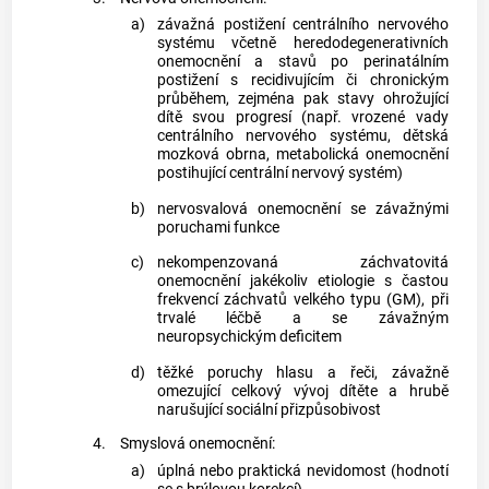
a)
závažná postižení centrálního nervového
systému včetně heredodegenerativních
onemocnění a stavů po perinatálním
postižení s recidivujícím či chronickým
průběhem, zejména pak stavy ohrožující
dítě svou progresí (např. vrozené vady
centrálního nervového systému, dětská
mozková obrna, metabolická onemocnění
postihující centrální nervový systém)
b)
nervosvalová onemocnění se závažnými
poruchami funkce
c)
nekompenzovaná záchvatovitá
onemocnění jakékoliv etiologie s častou
frekvencí záchvatů velkého typu (GM), při
trvalé léčbě a se závažným
neuropsychickým deficitem
d)
těžké poruchy hlasu a řeči, závažně
omezující celkový vývoj dítěte a hrubě
narušující sociální přizpůsobivost
4.
Smyslová onemocnění:
a)
úplná nebo praktická nevidomost (hodnotí