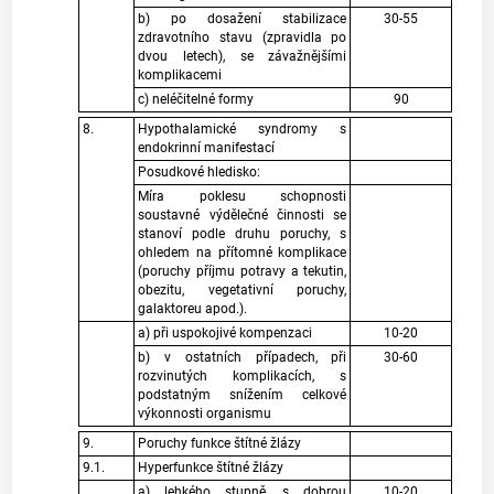
b) po dosažení stabilizace
30-55
zdravotního stavu (zpravidla po
dvou letech), se závažnějšími
komplikacemi
c) neléčitelné formy
90
8.
Hypothalamické syndromy s
endokrinní manifestací
Posudkové hledisko:
Míra poklesu schopnosti
soustavné výdělečné činnosti se
stanoví podle druhu poruchy, s
ohledem na přítomné komplikace
(poruchy příjmu potravy a tekutin,
obezitu, vegetativní poruchy,
galaktoreu apod.).
a) při uspokojivé kompenzaci
10-20
b) v ostatních případech, při
30-60
rozvinutých komplikacích, s
podstatným snížením celkové
výkonnosti organismu
9.
Poruchy funkce štítné žlázy
9.1.
Hyperfunkce štítné žlázy
a) lehkého stupně, s dobrou
10-20