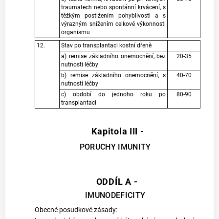
traumatech nebo spontánní krvácení, s
těžkým postižením pohyblivosti a s
výrazným snížením celkové výkonnosti
organismu
12.
Stav po transplantaci kostní dřeně
a) remise základního onemocnění, bez
20-35
nutnosti léčby
b) remise základního onemocnění, s
40-70
nutností léčby
c) období do jednoho roku po
80-90
transplantaci
Kapitola III -
PORUCHY IMUNITY
ODDÍL A -
IMUNODEFICITY
Obecné posudkové zásady: