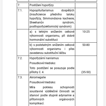
7.
Postižení hypofýzy
7.1.
Hypopituitarismus dospělých
(insuficience předního laloku
hypofýzy, Simmondsova kachexie,
Sheehanův syndrom,
posthypofyzektomický syndrom)
a) s lehkým snížením celkové
10-25
výkonnosti organismu, při dobré
hormonální substituci
b) s podstatným snížením celkové
50-80
výkonnosti organismu i přes
zavedenou substituční léčbu
7.2.
Hypofyzární nanismus
Posudkové hledisko:
Toto postižení se posuzuje podle
přílohy č. 4.
(35-50)
7.3.
Akromegalie
Posudkové hledisko:
Míra poklesu schopnosti
soustavné výdělečné činnosti se
stanoví podle stupně adynamie a
přítomných orgánových
komplikací.