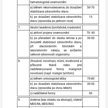
hematologické onemocnění
a) během rekonvalescence, do dosažení
50-70
stabilizace zdravotního stavu
b) po dosažení stabilizace zdravotního
15
stavu (zpravidla po jednom roce)
7.
Akutní leukémie (lymfatické, myeloidní)
a) aktivní projevy onemocnění
70- 90
b) po převedení do stadia remise a po
30-50
dvouleté stabilizaci zdravotního stavu,
při stacionárním klinickém a
laboratorním nálezu, se snížením
celkové výkonnosti organismu
8.
Zhoubné novotvary mízní, krvetvorné a
příbuzné tkáně nebo jiné
nediferencované formy maligních
novotvarů (např. maligní lymfom)
a) během onkologické léčby
70-80
b) po dosažení stabilizace zdravotního
30-50
stavu (zpravidla po dvou letech)
c) neléčitelné formy
90
9.
Anémie (bez ohledu na etiologii), včetně
MDS-RA, MDS-RAS