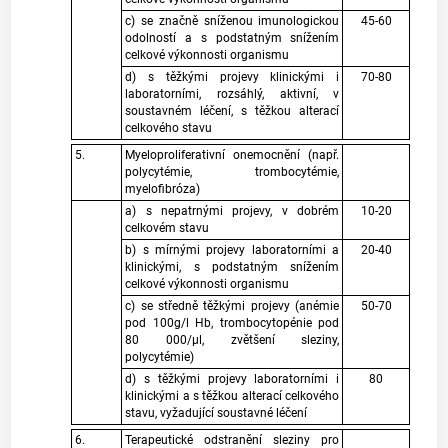
c) se značně sníženou imunologickou
45-60
odolností a s podstatným snížením
celkové výkonnosti organismu
d) s těžkými projevy klinickými i
70-80
laboratorními, rozsáhlý, aktivní, v
soustavném léčení, s těžkou alterací
celkového stavu
5.
Myeloproliferativní onemocnění (např.
polycytémie, trombocytémie,
myelofibróza)
a) s nepatrnými projevy, v dobrém
10-20
celkovém stavu
b) s mírnými projevy laboratorními a
20-40
klinickými, s podstatným snížením
celkové výkonnosti organismu
c) se středně těžkými projevy (anémie
50-70
pod 100g/l Hb, trombocytopénie pod
80 000/μl, zvětšení sleziny,
polycytémie)
d) s těžkými projevy laboratorními i
80
klinickými a s těžkou alterací celkového
stavu, vyžadující soustavné léčení
6.
Terapeutické odstranění sleziny pro