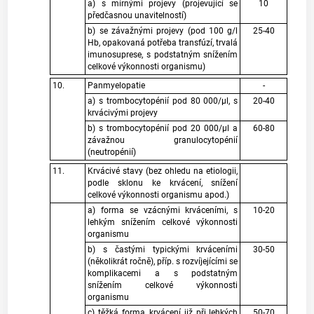
a) s mírnými projevy (projevující se
10
předčasnou unavitelností)
b) se závažnými projevy (pod 100 g/l
25-40
Hb, opakovaná potřeba transfúzí, trvalá
imunosuprese, s podstatným snížením
celkové výkonnosti organismu)
10.
Panmyelopatie
-
a) s trombocytopénií pod 80 000/μl, s
20-40
krvácivými projevy
b) s trombocytopénií pod 20 000/μl a
60-80
závažnou granulocytopénií
(neutropénií)
11.
Krvácivé stavy (bez ohledu na etiologii,
podle sklonu ke krvácení, snížení
celkové výkonnosti organismu apod.)
a) forma se vzácnými krváceními, s
10-20
lehkým snížením celkové výkonnosti
organismu
b) s častými typickými krváceními
30-50
(několikrát ročně), příp. s rozvíjejícími se
komplikacemi a s podstatným
snížením celkové výkonnosti
organismu
c) těžká forma, krvácení již při lehkých
50-70