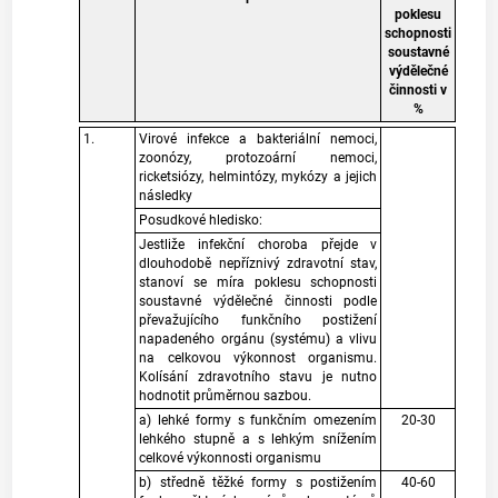
poklesu
schopnosti
soustavné
výdělečné
činnosti v
%
1.
Virové infekce a bakteriální nemoci,
zoonózy, protozoární nemoci,
ricketsiózy, helmintózy, mykózy a jejich
následky
Posudkové hledisko:
Jestliže infekční choroba přejde v
dlouhodobě nepříznivý zdravotní stav,
stanoví se míra poklesu schopnosti
soustavné výdělečné činnosti podle
převažujícího funkčního postižení
napadeného orgánu (systému) a vlivu
na celkovou výkonnost organismu.
Kolísání zdravotního stavu je nutno
hodnotit průměrnou sazbou.
a) lehké formy s funkčním omezením
20-30
lehkého stupně a s lehkým snížením
celkové výkonnosti organismu
b) středně těžké formy s postižením
40-60