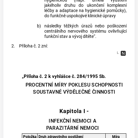
hygienickou (např. umělá vyústění
jakéholiv druhu do ukončení komplexní
léčby a adaptace na hygienické pomůcky),
do funkčně uspokojivé klinické úpravy
b)
následky těžkých úrazů nebo poškození
centrálního nervového systému ovlivňující
funkční stav a vývoj dítěte“.
2.
Příloha č. 2 zní:
„Příloha č. 2 k vyhlášce č. 284/1995 Sb.
PROCENTNÍ MÍRY POKLESU SCHOPNOSTI
SOUSTAVNÉ VÝDĚLEČNÉ ČINNOSTI
Kapitola I -
INFEKČNÍ NEMOCI A
PARAZITÁRNÍ NEMOCI
Položka
Druh zdravotního postižení
Míra