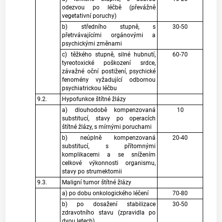
odezvou po léčbě (převážně
vegetativní poruchy)
b) středního stupně, s
30-50
přetrvávajícími orgánovými a
psychickými změnami
c) těžkého stupně, silné hubnutí,
60-70
tyreotoxické poškození srdce,
závažné oční postižení, psychické
fenomény vyžadující odbornou
psychiatrickou léčbu
9.2.
Hypofunkce štítné žlázy
a) dlouhodobě kompenzovaná
10
substitucí, stavy po operacích
štítné žlázy, s mírnými poruchami
b) neúplně kompenzovaná
20-40
substitucí, s přítomnými
komplikacemi a se snížením
celkové výkonnosti organismu,
stavy po strumektomii
9.3.
Maligní tumor štítné žlázy
a) po dobu onkologického léčení
70-80
b) po dosažení stabilizace
30-50
zdravotního stavu (zpravidla po
dvou letech)