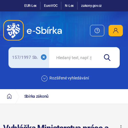
EUR-Lex
EuroVOC
N-Lex
zakony.gov.cz
157/1997 Sb.
Rozšířené vyhledávání
Sbírka zákonů