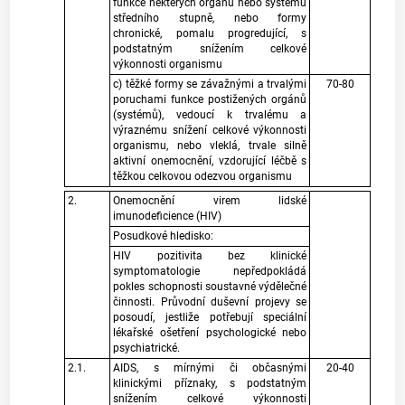
funkce některých orgánů nebo systémů
středního stupně, nebo formy
chronické, pomalu progredující, s
podstatným snížením celkové
výkonnosti organismu
c) těžké formy se závažnými a trvalými
70-80
poruchami funkce postižených orgánů
(systémů), vedoucí k trvalému a
výraznému snížení celkové výkonnosti
organismu, nebo vleklá, trvale silně
aktivní onemocnění, vzdorující léčbě s
těžkou celkovou odezvou organismu
2.
Onemocnění virem lidské
imunodeficience (HIV)
Posudkové hledisko:
HIV pozitivita bez klinické
symptomatologie nepředpokládá
pokles schopnosti soustavné výdělečné
činnosti. Průvodní duševní projevy se
posoudí, jestliže potřebují speciální
lékařské ošetření psychologické nebo
psychiatrické.
2.1.
AIDS, s mírnými či občasnými
20-40
klinickými příznaky, s podstatným
snížením celkové výkonnosti