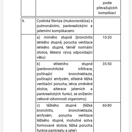
podle
převažujících
komplikací
6.
Cystická fibróza (mukoviscidóza) s
pulmonálními, pankreatickými a
jaterními komplikacemi
a) mírného stupně (bronchitis
10-20
lehkého stupně, porucha ventilace
lehkého stupně, téměř normální
stolice, tělesný vývoj odpovídající
věku)
b) středního stupně
35-50
(peribronchitické infiltrace,
počínající bronchiektazie,
počínající emfyzém, středně těžká
ventilační porucha, lehce změněné
stolice, alterace jaterních a
pankreatických funkcí, se snížením
celkové výkonnosti organismu)
c) těžkého stupně (těžká
60-80
bronchitis, bronchiektazie,
emfysém, porucha ventilace
těžkého stupně, mohutné sotva
formované stolice, těžká porucha
funkce pankreatu a jater)