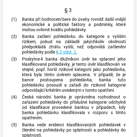
§ 3
(1)
Banka při hodnocení bere do úvahy rovněž další vnější
ekonomické a politické faktory a podmínky, které
mohou ovlivnit kvalitu pohledávky.
(2)
Banka začlení pohledávku do kategorie s vyšším
rizikem, pokud na základě jakýchkoliv okolností
předpokládá ztrátu vyšší, než odpovídá začlenění
pohledávky podle
§ 2 odst. 2.
(3)
Poskytne-li banka dlužníkovi
úvěr
ke splacení jeho
klasifikované pohledávky, je tento
úvěr
klasifikován ve
stejné, popř. horší rizikové kategorii jako pohledávka,
která byla tímto
úvěrem
splacena. V případě, že je
bance postoupena pohledávka, banka tuto
pohledávku posoudí a zařadí do rizikové kategorie
odpovídající kritériím uvedeným v tomto opatření.
(4)
Česká národní banka je oprávněna rozhodnout o
zařazení pohledávky do příslušné kategorie odchylně
od klasifikace provedené bankou v případech, kdy
banka pohledávku klasifikovala v rozporu s tímto
opatřením.
(5)
Banka vede evidenci klasifikovaných pohledávek v
členění na pohledávky po splatnosti a pohledávky do
splatnosti.