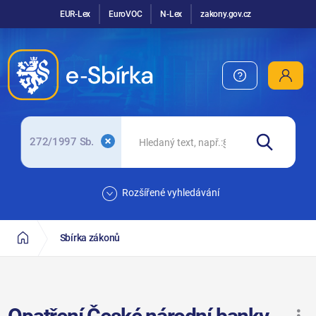
EUR-Lex
EuroVOC
N-Lex
zakony.gov.cz
272/1997 Sb.
Rozšířené vyhledávání
Sbírka zákonů