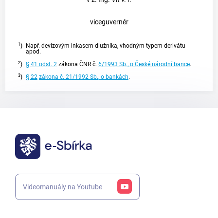
viceguvernér
1
)
Např. devizovým inkasem dlužníka, vhodným typem derivátu
apod.
2
)
§ 41 odst. 2
zákona ČNR č.
6/1993 Sb., o České národní bance
.
3
)
§ 22
zákona č. 21/1992 Sb., o bankách
.
Videomanuály na Youtube