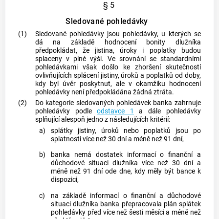
§ 5
Sledované pohledávky
(1)
Sledované pohledávky jsou pohledávky, u kterých se
dá na základě hodnocení bonity dlužníka
předpokládat, že jistina, úroky i poplatky budou
splaceny v plné výši. Ve srovnání se standardními
pohledávkami však došlo ke zhoršení skutečností
ovlivňujících splácení jistiny, úroků a poplatků od doby,
kdy byl
úvěr
poskytnut, ale v okamžiku hodnocení
pohledávky není předpokládána žádná ztráta.
(2)
Do kategorie sledovaných pohledávek banka zahrnuje
pohledávky podle
odstavce 1
a dále pohledávky
splňující alespoň jedno z následujících kritérií:
a)
splátky jistiny, úroků nebo poplatků jsou po
splatnosti více než 30 dní a méně než 91 dní,
b)
banka nemá dostatek informací o finanční a
důchodové situaci dlužníka více než 30 dní a
méně než 91 dní ode dne, kdy měly být bance k
dispozici,
c)
na základě informací o finanční a důchodové
situaci dlužníka banka přepracovala plán splátek
pohledávky před více než šesti měsíci a méně než