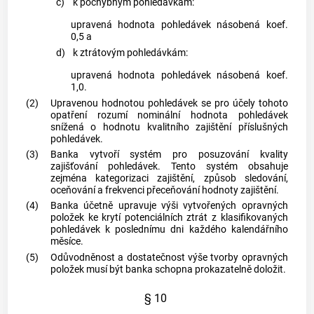
c)
k pochybným pohledávkám:
upravená hodnota pohledávek násobená koef.
0,5 a
d)
k ztrátovým pohledávkám:
upravená hodnota pohledávek násobená koef.
1,0.
(2)
Upravenou hodnotou pohledávek se pro účely tohoto
opatření rozumí nominální hodnota pohledávek
snížená o hodnotu kvalitního zajištění příslušných
pohledávek.
(3)
Banka vytvoří systém pro posuzování kvality
zajišťování pohledávek. Tento systém obsahuje
zejména kategorizaci zajištění, způsob sledování,
oceňování a frekvenci přeceňování hodnoty zajištění.
(4)
Banka účetně upravuje výši vytvořených opravných
položek ke krytí potenciálních ztrát z klasifikovaných
pohledávek k poslednímu dni každého kalendářního
měsíce.
(5)
Odůvodněnost a dostatečnost výše tvorby opravných
položek musí být banka schopna prokazatelně doložit.
§ 10