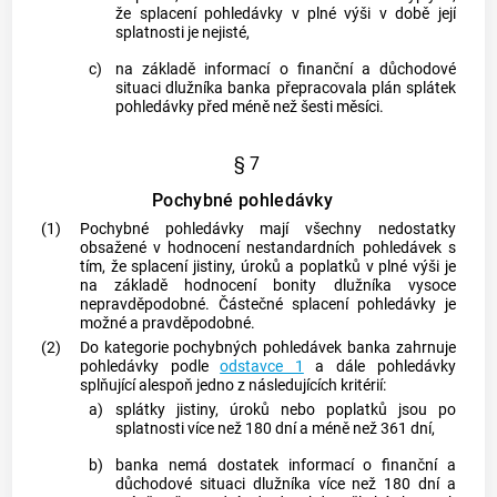
že splacení pohledávky v plné výši v době její
splatnosti je nejisté,
c)
na základě informací o finanční a důchodové
situaci dlužníka banka přepracovala plán splátek
pohledávky před méně než šesti měsíci.
§ 7
Pochybné pohledávky
(1)
Pochybné pohledávky mají všechny nedostatky
obsažené v hodnocení nestandardních pohledávek s
tím, že splacení jistiny, úroků a poplatků v plné výši je
na základě hodnocení bonity dlužníka vysoce
nepravděpodobné. Částečné splacení pohledávky je
možné a pravděpodobné.
(2)
Do kategorie pochybných pohledávek banka zahrnuje
pohledávky podle
odstavce 1
a dále pohledávky
splňující alespoň jedno z následujících kritérií:
a)
splátky jistiny, úroků nebo poplatků jsou po
splatnosti více než 180 dní a méně než 361 dní,
b)
banka nemá dostatek informací o finanční a
důchodové situaci dlužníka více než 180 dní a