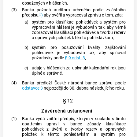
obsažených v hlášeních.
(3)
Banka požádá auditora určeného podle zvláštního
3
předpisu,
)
aby ověřil a vypracoval zprávu o tom, zda:
a)
systém pro klasifikaci pohledávek a systém pro
vypracování hlášení je vybudován tak, aby věrně
zobrazoval klasifikaci pohledávek a tvorbu rezerv
a opravných položek k těmto pohledávkám,
b)
systém pro posuzování kvality zajišťování
pohledávek je vybudován tak, aby splňoval
požadavky podle
§ 9 odst. 3
,
c)
údaje v hlášeních za uplynulý kalendářní rok jsou
úplné a správné.
(4)
Banka předloží České národní bance zprávu podle
odstavce 3
nejpozději do 30. dubna následujícího roku.
§ 12
Závěrečná ustanovení
(1)
Banka vydá vnitřní předpis, kterým v souladu s tímto
opatřením upraví v bance zásady klasifikace
pohledávek z
úvěrů
a tvorby rezerv a opravných
položek k těmto pohledávkám a systém pro