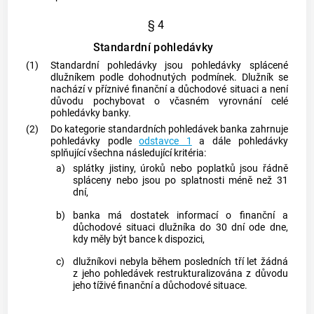
§ 4
Standardní pohledávky
(1)
Standardní pohledávky jsou pohledávky splácené
dlužníkem podle dohodnutých podmínek. Dlužník se
nachází v příznivé finanční a důchodové situaci a není
důvodu pochybovat o včasném vyrovnání celé
pohledávky banky.
(2)
Do kategorie standardních pohledávek banka zahrnuje
pohledávky podle
odstavce 1
a dále pohledávky
splňující všechna následující kritéria:
a)
splátky jistiny, úroků nebo poplatků jsou řádně
spláceny nebo jsou po splatnosti méně než 31
dní,
b)
banka má dostatek informací o finanční a
důchodové situaci dlužníka do 30 dní ode dne,
kdy měly být bance k dispozici,
c)
dlužníkovi nebyla během posledních tří let žádná
z jeho pohledávek restrukturalizována z důvodu
jeho tíživé finanční a důchodové situace.