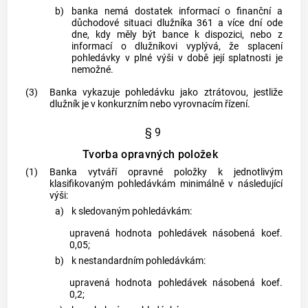
b)
banka nemá dostatek informací o finanční a
důchodové situaci dlužníka 361 a více dní ode
dne, kdy měly být bance k dispozici, nebo z
informací o dlužníkovi vyplývá, že splacení
pohledávky v plné výši v době její splatnosti je
nemožné.
(3)
Banka vykazuje pohledávku jako ztrátovou, jestliže
dlužník je v konkurzním nebo vyrovnacím řízení.
§ 9
Tvorba opravných položek
(1)
Banka vytváří opravné položky k jednotlivým
klasifikovaným pohledávkám minimálně v následující
výši:
a)
k sledovaným pohledávkám:
upravená hodnota pohledávek násobená koef.
0,05;
b)
k nestandardním pohledávkám:
upravená hodnota pohledávek násobená koef.
0,2;