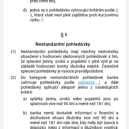
před třemi lety,
d)
jedná se o pohledávku vyhovující kritériím podle
§
4
, která však není plně zajištěna proti kurzovému
1
riziku.
)
§ 6
Nestandardní pohledávky
(1)
Nestandardní pohledávky mají všechny nedostatky
obsažené v hodnocení sledovaných pohledávek s tím,
že splacení jistiny, úroků a poplatků v plné výši je na
základě hodnocení bonity dlužníka nejisté. Částečné
splacení pohledávky je vysoce pravděpodobné.
(2)
Do kategorie nestandardních pohledávek banka
zahrnuje pohledávky podle
odstavce 1
a dále
pohledávky splňující alespoň jedno z následujících
kritérií:
a)
splátky jistiny, úroků nebo poplatků jsou po
splatnosti více než 90 dní a méně než 181 dní,
b)
banka nemá dostatek informací o finanční a
důchodové situaci dlužníka více než 90 dní a
méně než 181 dní ode dne, kdy měly být bance k
dispozici, nebo z informací o dlužníkovi vyplývá,