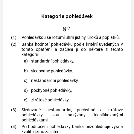
Kategorie pohledávek
§ 2
(1)
Pohledávkou se rozumí úhrn jistiny, úroků a poplatků.
(2)
Banka hodnotí pohledávku podle kritérií uvedených v
tomto opatření a začlení ji do některé z těchto
kategorií:
a)
standardní pohledávky,
b)
sledované pohledávky,
c)
nestandardní pohledávky,
d)
pochybné pohledávky,
e)
ztrátové pohledávky.
(3)
Sledované, nestandardní, pochybné a ztrátové
pohledávky jsou nazývány klasifikovanými
pohledávkami.
(4)
Při hodnocení pohledávky banka nezohledňuje výši a
kvalitu jejího zajištění.