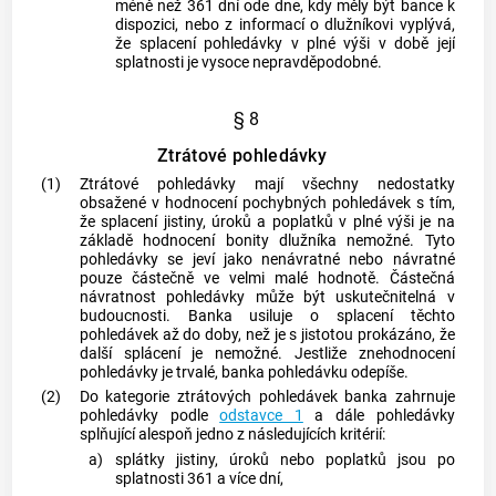
méně než 361 dní ode dne, kdy měly být bance k
dispozici, nebo z informací o dlužníkovi vyplývá,
že splacení pohledávky v plné výši v době její
splatnosti je vysoce nepravděpodobné.
§ 8
Ztrátové pohledávky
(1)
Ztrátové pohledávky mají všechny nedostatky
obsažené v hodnocení pochybných pohledávek s tím,
že splacení jistiny, úroků a poplatků v plné výši je na
základě hodnocení bonity dlužníka nemožné. Tyto
pohledávky se jeví jako nenávratné nebo návratné
pouze částečně ve velmi malé hodnotě. Částečná
návratnost pohledávky může být uskutečnitelná v
budoucnosti. Banka usiluje o splacení těchto
pohledávek až do doby, než je s jistotou prokázáno, že
další splácení je nemožné. Jestliže znehodnocení
pohledávky je trvalé, banka pohledávku odepíše.
(2)
Do kategorie ztrátových pohledávek banka zahrnuje
pohledávky podle
odstavce 1
a dále pohledávky
splňující alespoň jedno z následujících kritérií:
a)
splátky jistiny, úroků nebo poplatků jsou po
splatnosti 361 a více dní,