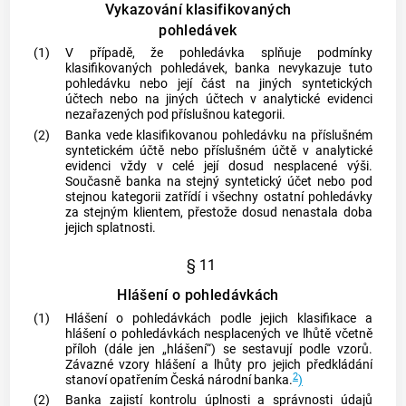
Vykazování klasifikovaných
pohledávek
(1)
V případě, že pohledávka splňuje podmínky
klasifikovaných pohledávek, banka nevykazuje tuto
pohledávku nebo její část na jiných syntetických
účtech nebo na jiných účtech v analytické evidenci
nezařazených pod příslušnou kategorii.
(2)
Banka vede klasifikovanou pohledávku na příslušném
syntetickém účtě nebo příslušném účtě v analytické
evidenci vždy v celé její dosud nesplacené výši.
Současně banka na stejný syntetický účet nebo pod
stejnou kategorii zatřídí i všechny ostatní pohledávky
za stejným klientem, přestože dosud nenastala doba
jejich splatnosti.
§ 11
Hlášení o pohledávkách
(1)
Hlášení o pohledávkách podle jejich klasifikace a
hlášení o pohledávkách nesplacených ve lhůtě včetně
příloh (dále jen „hlášení“) se sestavují podle vzorů.
Závazné vzory hlášení a lhůty pro jejich předkládání
2
stanoví opatřením Česká národní banka.
)
(2)
Banka zajistí kontrolu úplnosti a správnosti údajů