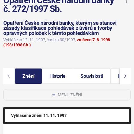
Opatření České národní banky
č. 272/1997 Sb.
Opatření České národní banky, kterým se stanoví
zásady klasifikace pohledávek z úvěrů a tvorby
opravných položek k těmto pohledávkám
Vyhlášeno 12. 11. 1997
, částka 90/1997
,
zrušeno 7. 8. 1998
(
193/1998 Sb.
)
Znění
Historie
Souvislosti
Další i
MENU ZNĚNÍ
Vyhlášené znění
11. 11. 1997