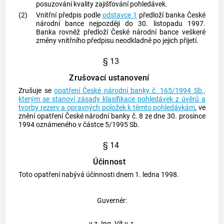
posuzování kvality zajišťování pohledávek.
(2)
Vnitřní předpis podle
odstavce 1
předloží banka České
národní bance nejpozději do 30. listopadu 1997.
Banka rovněž předloží České národní bance veškeré
změny vnitřního předpisu neodkladně po jejich přijetí.
§ 13
Zrušovací ustanovení
Zrušuje se
opatření České národní banky č. 165/1994 Sb.,
kterým se stanoví zásady klasifikace pohledávek z úvěrů a
tvorby rezerv a opravných položek k těmto pohledávkám
, ve
znění opatření České národní banky č. 8 ze dne 30. prosince
1994 oznámeného v částce 5/1995 Sb.
§ 14
Účinnost
Toto opatření nabývá účinnosti dnem 1. ledna 1998.
Guvernér:
v z. Ing. Vít v. r.