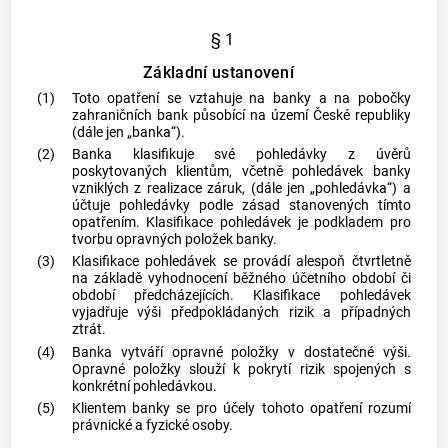
§ 1
Základní ustanovení
(1)
Toto opatření se vztahuje na banky a na pobočky
zahraničních bank působící na území České republiky
(dále jen „banka“).
(2)
Banka klasifikuje své pohledávky z
úvěrů
poskytovaných klientům, včetně pohledávek banky
vzniklých z realizace záruk, (dále jen „pohledávka“) a
účtuje pohledávky podle zásad stanovených tímto
opatřením. Klasifikace pohledávek je podkladem pro
tvorbu opravných položek banky.
(3)
Klasifikace pohledávek se provádí alespoň čtvrtletně
na základě vyhodnocení běžného účetního období či
období předcházejících. Klasifikace pohledávek
vyjadřuje výši předpokládaných rizik a případných
ztrát.
(4)
Banka vytváří opravné položky v dostatečné výši.
Opravné položky slouží k pokrytí rizik spojených s
konkrétní pohledávkou.
(5)
Klientem banky se pro účely tohoto opatření rozumí
právnické a fyzické osoby.