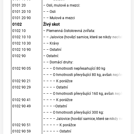
0101 20
– Osli, mulové a mezci:
0101 20 10
– – Osli
0101 20 90
– – Mulové a mezci
0102
Živý skot
0102 10
– Plemenná čistokrevná zvířata:
0102 10 10
– – Jalovice (hovězí samice, které se nikdy neotelily)
0102 10 30
– – Krávy
0102 10 90
– – Ostatní
0102 90
– Ostatní:
– – Domácí druhy:
0102 90 05
– – – O hmotnosti nepřesahující 80 kg
– – – O hmotnosti převyšující 80 kg, avšak nepřesahujíc
0102 90 21
– – – – K porážce
0102 90 29
– – – – Ostatní
– – – O hmotnosti převyšující 160 kg, avšak nepřesahují
0102 90 41
– – – – K porážce
0102 90 49
– – – –Ostatní
– – – O hmotnosti převyšující 300 kg:
– – – – Jalovice (hovězí samice, které se nikdy neotelily)
0102 90 51
– – – – – K porážce
0102 90 59
– – – – – Ostatní