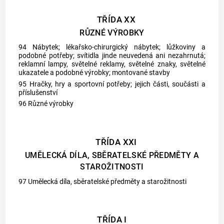
TŘÍDA XX
RŮZNÉ VÝROBKY
94 Nábytek; lékařsko-chirurgický nábytek; lůžkoviny a
podobné potřeby; svítidla jinde neuvedená ani nezahrnutá;
reklamní lampy, světelné reklamy, světelné znaky, světelné
ukazatele a podobné výrobky; montované stavby
95 Hračky, hry a sportovní potřeby; jejich části, součásti a
příslušenství
96 Různé výrobky
TŘÍDA XXI
UMĚLECKÁ DÍLA, SBĚRATELSKÉ PŘEDMĚTY A
STAROŽITNOSTI
97 Umělecká díla, sběratelské předměty a starožitnosti
TŘÍDA I