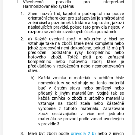
II.
Všeobecná pravidla pro interpretaci
Harmonizovaného systému
1.
Znění názvů tříd, kapitol a podkapitol má pouze
orientační charakter; pro zařazování je směrodatné
znění čísel a poznámek k třídám a kapitolám, jakož i
následujících pravidel, pokud tato pravidla nejsou v
rozporu se zněním uvedených čísel a poznámek.
2.
a) Každé uvedení zboží v některém z čísel se
vztahuje také na zboží, které není kompletní nebo
jehož zpracování není dokončeno, pokud již má při
předložení podstatné rysy kompletního nebo
hotového zboží. Totéž platí pro zařazení
kompletního nebo hotového zboží, které je
předkládáno v rozloženém nebo nesmontovaném
stavu.
b)
Každá zmínka o materiálu v určitém čísle
nomenklatury se vztahuje na tento materiál
buď v čistém stavu nebo smíšený nebo
přidaný k jiným materiálům. Stejně tak se
každá zmínka o zboží z určitého materiálu
vztahuje na zboží zcela nebo částečně
vyrobené z tohoto materiálu. Zařazování
zboží sestávajícího z více než jednoho
materiálu se provádí podle zásad uvedených
v pravidle 3.
3.
Má-li být zboží podle
pravidla 2 b)
nebo z jiných