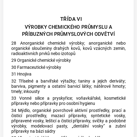
TŘÍDA VI
VÝROBKY CHEMICKÉHO PRŮMYSLU A
PŘÍBUZNÝCH PRŮMYSLOVÝCH ODVĚTVÍ
28 Anorganické chemické výrobky; anorganické nebo
organické sloučeniny drahých kovů, kovů vzácných zemin,
radioaktivních prvků nebo izotopů
29 Organické chemické výrobky
30 Farmaceutické výrobky
31 Hnojiva
32 Tříselné a barvířské výtažky; taniny a jejich deriváty;
barviva, pigmenty a ostatní barvicí látky; nátěrové hmoty;
tmely; inkousty
33 Vonné silice a pryskyřice; voňavkářské, kosmetické
přípravky nebo přípravky pro osobní hygienu
34 Mýdlo, organické povrchově aktivní prostředky, prací a
čisticí prostředky, mazací přípravky, syntetické vosky,
připravené vosky, lešticí a čisticí přípravky, svíčky a podobné
výrobky, modelovací pasty, „dentální vosky“ a zubní
přípravky na bázi sádry