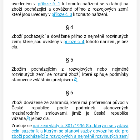
uvedeném v
příloze č. 1
k tomuto nařízení se vztahují na
zboží pocházející a dovážené přímo z rozvojových zemí,
které jsou uvedeny v
příloze č. 3
k tomuto nařízení.
§ 4
Zboží pocházející a dovážené přímo z nejméně rozvinutých
zemí, které jsou uvedeny v
příloze č. 4
tohoto nařízení, je bez
cla.
§ 5
Zbožím pocházejícím z rozvojových nebo nejméně
rozvinutých zemí se rozumí zboží, které splňuje podmínky
2
stanovené zvláštním předpisem.
)
§ 6
Zboží dovážené ze zahraničí, které má preferenční původ v
České republice podle podmínek stanovených
mezinárodními smlouvami, jimiž je Česká republika
3
vázána,
)
je bez cla.
Zrušuje se
nařízení vlády č. 301/1996 Sb., kterým se vydává
celní sazebník a kterým se stanoví sazby dovozního cla pro
zboží pocházející z rozvojových a nejméně rozvinutých zemí