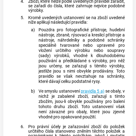
4.
Zboží, které nelze podle uvedených pravidel zařadit,
se zařadí do čísla, které zahrnuje nejvíce podobné
výrobky.
5.
Kromě uvedených ustanovení se na zboží uvedené
níže aplikují následující pravidla:
a)
Pouzdra pro fotografické přístroje, hudební
nástroje, zbraně, rýsovací a kreslicí přístroje a
nástroje, náhrdelníky a podobné schránky
speciálně tvarované nebo upravené pro
vložení určitého výrobku nebo soupravy
(sady) výrobků, vhodné k dlouhodobému
používání a předkládané s výrobky, pro něž
jsou určeny, se zařazují s těmito výrobky,
jestliže jsou s nimi obvykle prodávány. Toto
pravidlo se však nevztahuje na schránky,
které dávají celku podstatné rysy.
b)
Ve smyslu ustanovení
pravidla 5 a)
se obaly, v
nichž je zabalené zboží, zařazují s tímto
zbožím, jsou-li obvykle používány pro balení
tohoto druhu zboží. Toto ustanovení však
není závazné pro obaly, které jsou zjevně
vhodné pro opakované použití.
6.
Pro právní účely je zařazování zboží do položek
určitého čísla stanoveno zněním těchto položek a
poznámkami k těmto položkám, jakož i mutatis