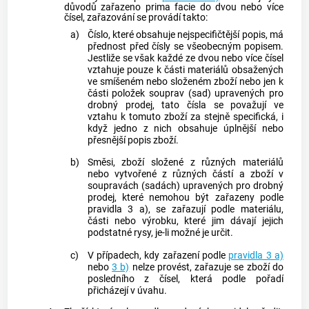
důvodů zařazeno prima facie do dvou nebo více
čísel, zařazování se provádí takto:
a)
Číslo, které obsahuje nejspecifičtější popis, má
přednost před čísly se všeobecným popisem.
Jestliže se však každé ze dvou nebo více čísel
vztahuje pouze k části materiálů obsažených
ve smíšeném nebo složeném zboží nebo jen k
části položek souprav (sad) upravených pro
drobný prodej, tato čísla se považují ve
vztahu k tomuto zboží za stejně specifická, i
když jedno z nich obsahuje úplnější nebo
přesnější popis zboží.
b)
Směsi, zboží složené z různých materiálů
nebo vytvořené z různých částí a zboží v
soupravách (sadách) upravených pro drobný
prodej, které nemohou být zařazeny podle
pravidla 3 a), se zařazují podle materiálu,
části nebo výrobku, které jim dávají jejich
podstatné rysy, je-li možné je určit.
c)
V případech, kdy zařazení podle
pravidla 3 a)
nebo
3 b)
nelze provést, zařazuje se zboží do
posledního z čísel, která podle pořadí
přicházejí v úvahu.