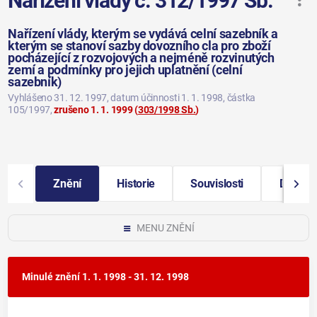
Nařízení vlády č. 312/1997 Sb.
Nařízení vlády, kterým se vydává celní sazebník a
kterým se stanoví sazby dovozního cla pro zboží
pocházející z rozvojových a nejméně rozvinutých
zemí a podmínky pro jejich uplatnění (celní
sazebník)
Vyhlášeno 31. 12. 1997
, datum účinnosti 1. 1. 1998
, částka
105/1997
,
zrušeno 1. 1. 1999
(
303/1998 Sb.
)
Znění
Historie
Souvislosti
Další i
MENU ZNĚNÍ
Minulé znění
1. 1. 1998 - 31. 12. 1998