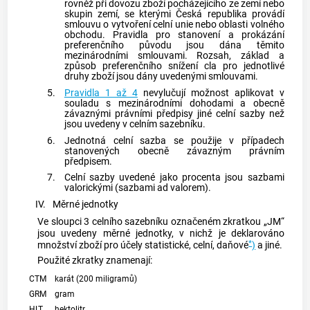
rovněž při dovozu zboží pocházejícího ze zemí nebo
skupin zemí, se kterými Česká republika provádí
smlouvu o vytvoření celní unie nebo oblasti volného
obchodu. Pravidla pro stanovení a prokázání
preferenčního původu jsou dána těmito
mezinárodními smlouvami. Rozsah, základ a
způsob preferenčního snížení cla pro jednotlivé
druhy zboží jsou dány uvedenými smlouvami.
5.
Pravidla 1 až 4
nevylučují možnost aplikovat v
souladu s mezinárodními dohodami a obecně
závaznými právními předpisy jiné celní sazby než
jsou uvedeny v celním sazebníku.
6.
Jednotná celní sazba se použije v případech
stanovených obecně závazným právním
předpisem.
7.
Celní sazby uvedené jako procenta jsou sazbami
valorickými (sazbami ad valorem).
IV.
Měrné jednotky
Ve sloupci 3 celního sazebníku označeném zkratkou „JM“
jsou uvedeny měrné jednotky, v nichž je deklarováno
*
množství zboží pro účely statistické, celní, daňové
)
a jiné.
Použité zkratky znamenají:
CTM
karát (200 miligramů)
GRM
gram
HLT
hektolitr