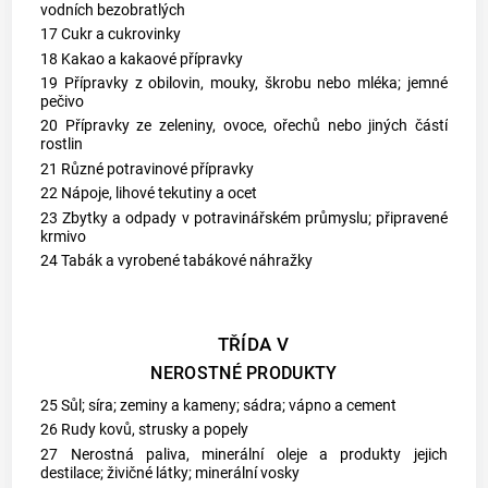
vodních bezobratlých
17 Cukr a cukrovinky
18 Kakao a kakaové přípravky
19 Přípravky z obilovin, mouky, škrobu nebo mléka; jemné
pečivo
20 Přípravky ze zeleniny, ovoce, ořechů nebo jiných částí
rostlin
21 Různé potravinové přípravky
22 Nápoje, lihové tekutiny a ocet
23 Zbytky a odpady v potravinářském průmyslu; připravené
krmivo
24 Tabák a vyrobené tabákové náhražky
TŘÍDA V
NEROSTNÉ PRODUKTY
25 Sůl; síra; zeminy a kameny; sádra; vápno a cement
26 Rudy kovů, strusky a popely
27 Nerostná paliva, minerální oleje a produkty jejich
destilace; živičné látky; minerální vosky