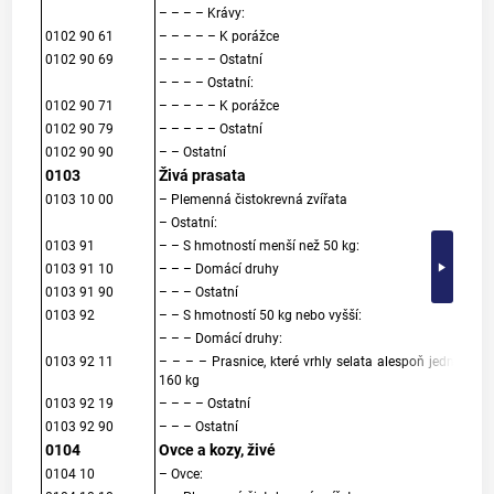
– – – – Krávy:
0102 90 61
– – – – – K porážce
0102 90 69
– – – – – Ostatní
– – – – Ostatní:
0102 90 71
– – – – – K porážce
0102 90 79
– – – – – Ostatní
0102 90 90
– – Ostatní
0103
Živá prasata
0103 10 00
– Plemenná čistokrevná zvířata
– Ostatní:
0103 91
– – S hmotností menší než 50 kg:
0103 91 10
– – – Domácí druhy
0103 91 90
– – – Ostatní
0103 92
– – S hmotností 50 kg nebo vyšší:
– – – Domácí druhy:
0103 92 11
– – – – Prasnice, které vrhly selata alespoň jednou a
160 kg
0103 92 19
– – – – Ostatní
0103 92 90
– – – Ostatní
0104
Ovce a kozy, živé
0104 10
– Ovce: