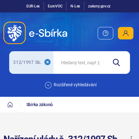
EUR-Lex
EuroVOC
N-Lex
zakony.gov.cz
312/1997 Sb.
Rozšířené vyhledávání
Sbírka zákonů