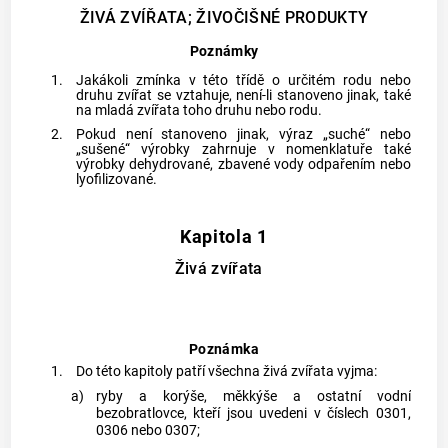
ŽIVÁ ZVÍŘATA; ŽIVOČIŠNÉ PRODUKTY
Poznámky
1.
Jakákoli zmínka v této třídě o určitém rodu nebo
druhu zvířat se vztahuje, není-li stanoveno jinak, také
na mladá zvířata toho druhu nebo rodu.
2.
Pokud není stanoveno jinak, výraz „suché“ nebo
„sušené“ výrobky zahrnuje v nomenklatuře také
výrobky dehydrované, zbavené vody odpařením nebo
lyofilizované.
Kapitola 1
Živá zvířata
Poznámka
1.
Do této kapitoly patří všechna živá zvířata vyjma:
a)
ryby a korýše, měkkýše a ostatní vodní
bezobratlovce, kteří jsou uvedeni v číslech 0301,
0306 nebo 0307;