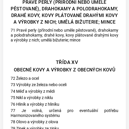
PRAVÉ PERLY (PŘÍRODNÍ NEBO UMĚLE
PĚSTOVANÉ), DRAHOKAMY A POLODRAHOKAMY,
DRAHÉ KOVY, KOVY PLÁTOVANÉ DRAHÝMI KOVY
A VÝROBKY Z NICH; UMĚLÁ BIŽUTERIE; MINCE
71 Pravé perly (přírodní nebo uměle pěstované), drahokamy
a polodrahokamy, drahé kovy, kovy plátované drahými kovy
a výrobky z nich; umělá bižuterie; mince
TŘÍDA XV
OBECNÉ KOVY A VÝROBKY Z OBECNÝCH KOVŮ
72 Železo a ocel
73 Výrobky ze železa nebo oceli
74 Měď a výrobky z mědi
75 Nikl a výrobky z niklu
76 Hliník a výrobky z hliníku
77 Je volná, určená pro eventuální potřebu
Harmonizovaného systému
78 Olovo a výrobky z olova
79 Zinek a výrobky ze zinku