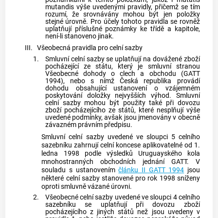
mutandis výše uvedenými pravidly, přičemž se tím
rozumí, že srovnávány mohou být jen položky
stejné úrovně. Pro účely tohoto pravidla se rovněž
uplatňují příslušné poznámky ke třídě a kapitole,
není-li stanoveno jinak.
III.
Všeobecná pravidla pro celní sazby
1.
Smluvní celní sazby se uplatňují na
dovážené zboží
pocházející ze státu, který je smluvní stranou
Všeobecné dohody o clech a obchodu (GATT
1994), nebo s nímž Česká republika provádí
dohodu obsahující ustanovení o vzájemném
poskytování doložky nejvyšších výhod. Smluvní
celní sazby mohou být použity také při dovozu
zboží pocházejícího ze států, které nesplňují výše
uvedené podmínky, avšak jsou jmenovány v obecně
závazném právním předpisu.
Smluvní celní sazby uvedené ve sloupci 5 celního
sazebníku zahrnují celní koncese aplikovatelné od 1.
ledna 1998 podle výsledků Uruguayského kola
mnohostranných obchodních jednání GATT. V
souladu s ustanovením
článku II GATT 1994
jsou
některé celní sazby stanovené pro rok 1998 sníženy
oproti smluvně vázané úrovni.
2.
Všeobecné celní sazby uvedené ve sloupci 4 celního
sazebníku se uplatňují při dovozu zboží
pocházejícího z jiných států než jsou uvedeny v