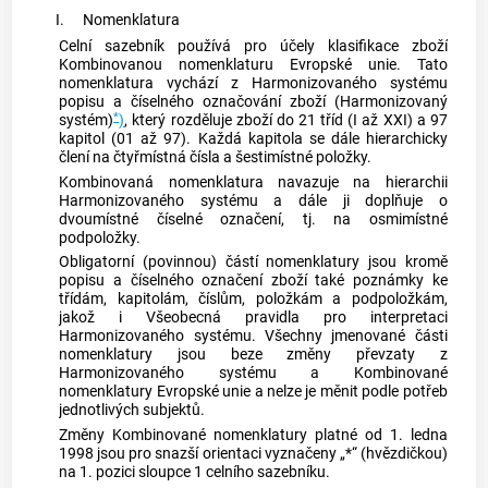
I.
Nomenklatura
Celní sazebník používá pro účely klasifikace zboží
Kombinovanou nomenklaturu Evropské unie. Tato
nomenklatura vychází z Harmonizovaného systému
popisu a číselného označování zboží (Harmonizovaný
*
systém)
)
, který rozděluje zboží do 21 tříd (I až XXI) a 97
kapitol (01 až 97). Každá kapitola se dále hierarchicky
člení na čtyřmístná čísla a šestimístné položky.
Kombinovaná nomenklatura navazuje na hierarchii
Harmonizovaného systému a dále ji doplňuje o
dvoumístné číselné označení, tj. na osmimístné
podpoložky.
Obligatorní (povinnou) částí nomenklatury jsou kromě
popisu a číselného označení zboží také poznámky ke
třídám, kapitolám, číslům, položkám a podpoložkám,
jakož i Všeobecná pravidla pro interpretaci
Harmonizovaného systému. Všechny jmenované části
nomenklatury jsou beze změny převzaty z
Harmonizovaného systému a Kombinované
nomenklatury Evropské unie a nelze je měnit podle potřeb
jednotlivých subjektů.
Změny Kombinované nomenklatury platné od 1. ledna
1998 jsou pro snazší orientaci vyznačeny „*“ (hvězdičkou)
na 1. pozici sloupce 1 celního sazebníku.