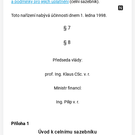
a podmínky pro jejich uplatnění
(celní sazebník).
Toto nařízení nabývá účinnosti dnem 1. ledna 1998.
§ 7
§ 8
Předseda vlády:
prof. Ing. Klaus CSc. v. r.
Ministr financí:
Ing. Pilip v. r.
Příloha 1
Úvod k celnímu sazebníku