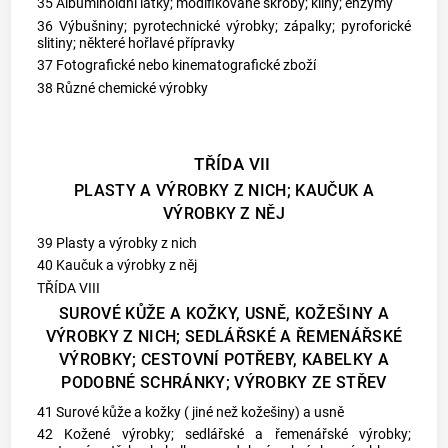
35 Albuminoidní látky; modifikované škroby; klihy; enzymy
36 Výbušniny; pyrotechnické výrobky; zápalky; pyroforické
slitiny; některé hořlavé přípravky
37 Fotografické nebo kinematografické zboží
38 Různé chemické výrobky
TŘÍDA VII
PLASTY A VÝROBKY Z NICH; KAUČUK A
VÝROBKY Z NĚJ
39 Plasty a výrobky z nich
40 Kaučuk a výrobky z něj
TŘÍDA VIII
SUROVÉ KŮŽE A KOŽKY, USNĚ, KOŽEŠINY A
VÝROBKY Z NICH; SEDLÁŘSKÉ A ŘEMENÁŘSKÉ
VÝROBKY; CESTOVNÍ POTŘEBY, KABELKY A
PODOBNÉ SCHRÁNKY; VÝROBKY ZE STŘEV
41 Surové kůže a kožky ( jiné než kožešiny) a usně
42 Kožené výrobky; sedlářské a řemenářské výrobky;