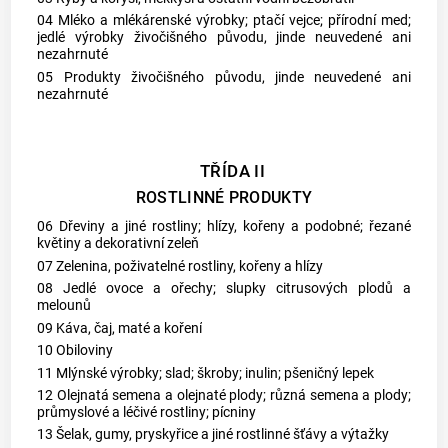
04 Mléko a mlékárenské výrobky; ptačí vejce; přírodní med;
jedlé výrobky živočišného původu, jinde neuvedené ani
nezahrnuté
05 Produkty živočišného původu, jinde neuvedené ani
nezahrnuté
TŘÍDA II
ROSTLINNÉ PRODUKTY
06 Dřeviny a jiné rostliny; hlízy, kořeny a podobné; řezané
květiny a dekorativní zeleň
07 Zelenina, poživatelné rostliny, kořeny a hlízy
08 Jedlé ovoce a ořechy; slupky citrusových plodů a
melounů
09 Káva, čaj, maté a koření
10 Obiloviny
11 Mlýnské výrobky; slad; škroby; inulin; pšeničný lepek
12 Olejnatá semena a olejnaté plody; různá semena a plody;
průmyslové a léčivé rostliny; pícniny
13 Šelak, gumy, pryskyřice a jiné rostlinné šťávy a výtažky