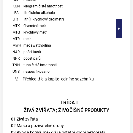
KGN
kilogram čisté hmotnosti
LPA
litr čistého alkoholu
LTR
litr (1 krychlový decimetr)
MTK
čtvereční metr
MTQ
krychlový metr
MTR
metr
MWH
megawatthodina
NAR
počet kusů
NPR
počet párů
TNN
tuna čisté hmotnosti
UNS
nespecifikováno
V.
Přehled tříd a kapitol celního sazebníku
TŘÍDA I
ŽIVÁ ZVÍŘATA; ŽIVOČIŠNÉ PRODUKTY
01 Živá zvířata
02 Maso a poživatelné droby
03 Ryby a korýši, měkkýši a ostatní vodní bezobratlí