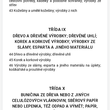
cestovní potřeby, kabelky a podobné schránky; výrobky ze
střev
43 Kožešiny a umělé kožešiny; výrobky z nich
TŘÍDA IX
DŘEVO A DŘEVĚNÉ VÝROBKY; DŘEVĚNÉ UHLÍ;
KOREK A KORKOVÉ VÝROBKY; VÝROBKY ZE
SLÁMY, ESPARTA A JINÉHO MATERIÁLU
44 Dřevo a dřevěné výrobky; dřevěné uhlí
45 Korek a korkové výrobky
46 Výrobky ze slámy, esparta a jiného materiálu na úplety;
košíkářské a proutěné výrobky
TŘÍDA X
BUNIČINA ZE DŘEVA NEBO Z JINÝCH
CELULÓZOVÝCH VLÁKNOVIN; SBĚROVÝ PAPÍR
NEBO LEPENKA, TÉŽ ODPAD A VÝMĚT; PAPÍR,