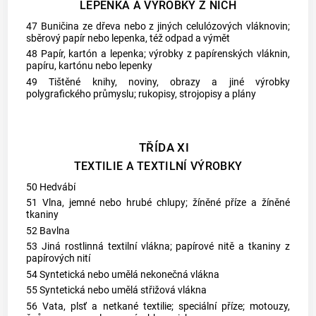
LEPENKA A VÝROBKY Z NICH
47 Buničina ze dřeva nebo z jiných celulózových vláknovin;
sběrový papír nebo lepenka, též odpad a výmět
48 Papír, kartón a lepenka; výrobky z papírenských vláknin,
papíru, kartónu nebo lepenky
49 Tištěné knihy, noviny, obrazy a jiné výrobky
polygrafického průmyslu; rukopisy, strojopisy a plány
TŘÍDA XI
TEXTILIE A TEXTILNÍ VÝROBKY
50 Hedvábí
51 Vlna, jemné nebo hrubé chlupy; žíněné příze a žíněné
tkaniny
52 Bavlna
53 Jiná rostlinná textilní vlákna; papírové nitě a tkaniny z
papírových nití
54 Syntetická nebo umělá nekonečná vlákna
55 Syntetická nebo umělá střižová vlákna
56 Vata, plsť a netkané textilie; speciální příze; motouzy,