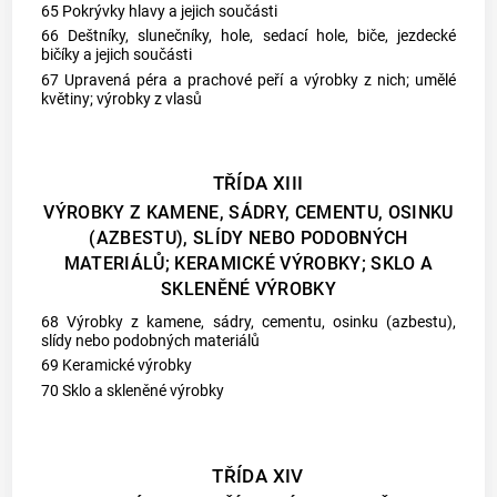
65 Pokrývky hlavy a jejich součásti
66 Deštníky, slunečníky, hole, sedací hole, biče, jezdecké
bičíky a jejich součásti
67 Upravená péra a prachové peří a výrobky z nich; umělé
květiny; výrobky z vlasů
TŘÍDA XIII
VÝROBKY Z KAMENE, SÁDRY, CEMENTU, OSINKU
(AZBESTU), SLÍDY NEBO PODOBNÝCH
MATERIÁLŮ; KERAMICKÉ VÝROBKY; SKLO A
SKLENĚNÉ VÝROBKY
68 Výrobky z kamene, sádry, cementu, osinku (azbestu),
slídy nebo podobných materiálů
69 Keramické výrobky
70 Sklo a skleněné výrobky
TŘÍDA XIV