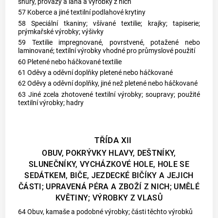
šnůry, provazy a lana a výrobky z nich
57 Koberce a jiné textilní podlahové krytiny
58 Speciální tkaniny; všívané textilie; krajky; tapiserie;
prýmkařské výrobky; výšivky
59 Textilie impregnované, povrstvené, potažené nebo
laminované; textilní výrobky vhodné pro průmyslové použití
60 Pletené nebo háčkované textilie
61 Oděvy a oděvní doplňky pletené nebo háčkované
62 Oděvy a oděvní doplňky, jiné než pletené nebo háčkované
63 Jiné zcela zhotovené textilní výrobky; soupravy; použité
textilní výrobky; hadry
TŘÍDA XII
OBUV, POKRÝVKY HLAVY, DEŠTNÍKY,
SLUNEČNÍKY, VYCHÁZKOVÉ HOLE, HOLE SE
SEDÁTKEM, BIČE, JEZDECKÉ BIČÍKY A JEJICH
ČÁSTI; UPRAVENÁ PÉRA A ZBOŽÍ Z NICH; UMĚLÉ
KVĚTINY; VÝROBKY Z VLASŮ
64 Obuv, kamaše a podobné výrobky; části těchto výrobků