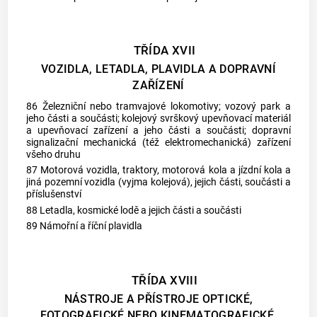
TŘÍDA XVII
VOZIDLA, LETADLA, PLAVIDLA A DOPRAVNÍ
ZAŘÍZENÍ
86 Železniční nebo tramvajové lokomotivy; vozový park a
jeho části a součásti; kolejový svrškový upevňovací materiál
a upevňovací zařízení a jeho části a součásti; dopravní
signalizační mechanická (též elektromechanická) zařízení
všeho druhu
87 Motorová vozidla, traktory, motorová kola a jízdní kola a
jiná pozemní vozidla (vyjma kolejová), jejich části, součásti a
příslušenství
88 Letadla, kosmické lodě a jejich části a součásti
89 Námořní a říční plavidla
TŘÍDA XVIII
NÁSTROJE A PŘÍSTROJE OPTICKÉ,
FOTOGRAFICKÉ NEBO KINEMATOGRAFICKÉ,