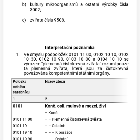
b)
kultury mikroorganismů a ostatní výrobky čísla
3002;
c)
zvířata čísla 9508.
Interpretační poznámka
1.
Ve smyslu podpoložek 0101 11 00, 0102 10 10, 0102
10 30, 0102 10 90, 0103 10 00 a 0104 10 10 se
výrazem “plemenná čistokrevná zvířata“ rozumí pouze
ta plemenná zvířata, která jsou za čistokrevná
považována kompetentními státními orgány.
Položka
Název zboží
celního
sazebníku
1
2
0101
Koně, osli, mulové a mezci, živí
– Koně:
0101 11 00
– – Plemenná čistokrevná zvířata
0101 19
– – Ostatní:
0101 19 10
– – – K porážce
0101 19 90
– – – Ostatní