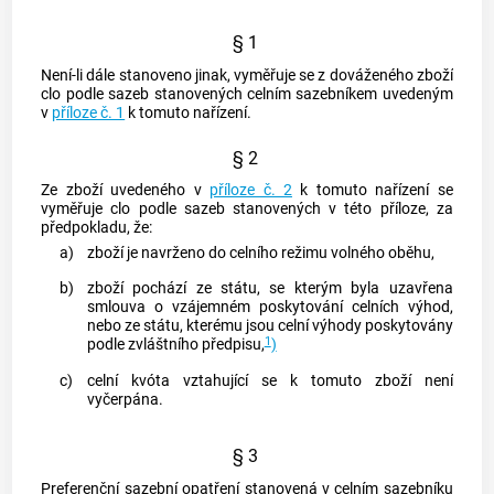
§ 1
Není-li dále stanoveno jinak, vyměřuje se z
dováženého zboží
clo podle sazeb stanovených celním sazebníkem uvedeným
v
příloze č. 1
k tomuto nařízení.
§ 2
Ze zboží uvedeného v
příloze č. 2
k tomuto nařízení se
vyměřuje clo podle sazeb stanovených v této příloze, za
předpokladu, že:
a)
zboží je navrženo do celního režimu volného oběhu,
b)
zboží pochází ze státu, se kterým byla uzavřena
smlouva o vzájemném poskytování celních výhod,
nebo ze státu, kterému jsou celní výhody poskytovány
1
podle zvláštního předpisu,
)
c)
celní kvóta vztahující se k tomuto zboží není
vyčerpána.
§ 3
Preferenční sazební opatření stanovená v celním sazebníku