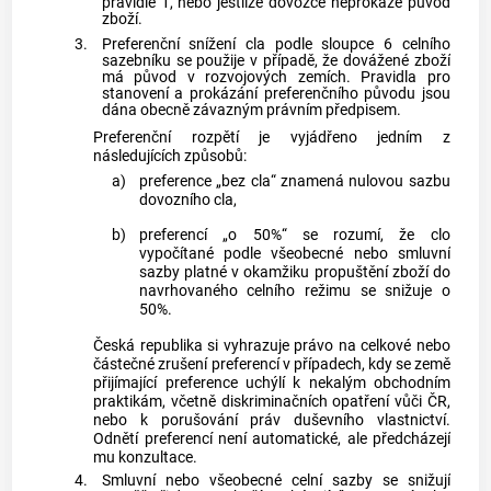
pravidle 1, nebo jestliže dovozce neprokáže původ
zboží.
3.
Preferenční snížení cla podle sloupce 6 celního
sazebníku se použije v případě, že
dovážené zboží
má původ v rozvojových zemích. Pravidla pro
stanovení a prokázání preferenčního původu jsou
dána obecně závazným právním předpisem.
Preferenční rozpětí je vyjádřeno jedním z
následujících způsobů:
a)
preference „bez cla“ znamená nulovou sazbu
dovozního cla
,
b)
preferencí „o 50%“ se rozumí, že clo
vypočítané podle všeobecné nebo smluvní
sazby platné v okamžiku propuštění zboží do
navrhovaného celního režimu se snižuje o
50%.
Česká republika si vyhrazuje právo na celkové nebo
částečné zrušení preferencí v případech, kdy se země
přijímající preference uchýlí k nekalým obchodním
praktikám, včetně diskriminačních opatření vůči ČR,
nebo k porušování práv duševního vlastnictví.
Odnětí preferencí není automatické, ale předcházejí
mu konzultace.
4.
Smluvní nebo všeobecné celní sazby se snižují