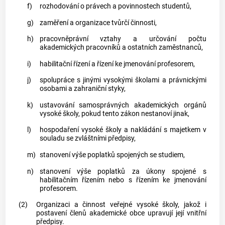
f)
rozhodování o právech a povinnostech studentů,
g)
zaměření a organizace tvůrčí činnosti,
h)
pracovněprávní vztahy a určování počtu
akademických pracovníků
a ostatních zaměstnanců,
i)
habilitační řízení a řízení ke jmenování profesorem,
j)
spolupráce s jinými vysokými školami a právnickými
osobami a zahraniční styky,
k)
ustavování samosprávných akademických orgánů
vysoké školy, pokud tento zákon nestanoví jinak,
l)
hospodaření vysoké školy a nakládání s majetkem v
souladu se zvláštními předpisy,
m)
stanovení výše poplatků spojených se studiem,
n)
stanovení výše poplatků za úkony spojené s
habilitačním řízením nebo s řízením ke jmenování
profesorem.
(2)
Organizaci a činnost veřejné vysoké školy, jakož i
postavení členů akademické obce upravují její vnitřní
předpisy.