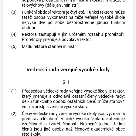
se podává prostřednictvím ministra školství, mládeže a
tělovýchovy (dále jen „ministr“).
(3)
Funkční období rektora je čtyřleté. Funkci rektora může
tatáž osoba vykonávat na téže veřejné vysoké škole
nejvýše dvě po sobě bezprostředně jdoucí funkční
období.
(4)
Rektora zastupují v jím určeném rozsahu prorektoři.
Prorektory jmenuje a odvolává rektor.
(5)
Mzdu rektora stanoví ministr.
Vědecká rada veřejné vysoké školy
§ 11
(1)
Předsedou vědecké rady veřejné vysoké školy je rektor,
který jmenuje a odvolává ostatní členy vědecké rady;
délku funkčního období ostatních členů může stanovit
vnitřní předpis veřejné vysoké školy.
(2)
Členy vědecké rady veřejné vysoké školy jsou významní
představitelé oborů, v nichž vysoká škola uskutečňuje
vzdělávací a tvůrčí činnost. Nejméně jedna třetina
členů jsou jiné osoby než členové akademické
obce
této školy.