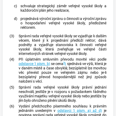
c)
schvaluje
strategický záměr veřejné vysoké školy
a
každoroční plán jeho realizace,
d)
projednává výroční zprávu o činnosti a výroční zprávu
o hospodaření veřejné vysoké školy, předložené
rektorem.
(3)
Správní rada veřejné vysoké školy se vyjadřuje k dalším
věcem, které jí k projednání předloží rektor; dává
podněty a vyjadřuje stanoviska k činnosti veřejné
vysoké školy, která zveřejňuje ve veřejné části
internetových stránek veřejné vysoké školy.
(4)
Při úplatném smluvním převodu movité věci podle
3
odstavce 1 písm. b)
se cena
)
sjednává ve výši, která je
v daném místě a čase obvyklá; bezúplatně lze movitou
věc převést pouze ve veřejném zájmu nebo je-li
bezúplatný převod hospodárnější než jiný způsob
naložení s věcí.
(5)
Správní rada veřejné vysoké školy právní jednání
neschválí, jestliže je v rozporu s požadavkem řádného
využívání majetku veřejné vysoké školy nebo jestliže by
jím bylo ohroženo plnění úkolů školy.
(6)
Vydání předchozího písemného souhlasu k právním
jednáním uvedeným v
odstavci 1 písm. a) až d)
je
povinna správní rada veřejné vysoké školy oznámit do