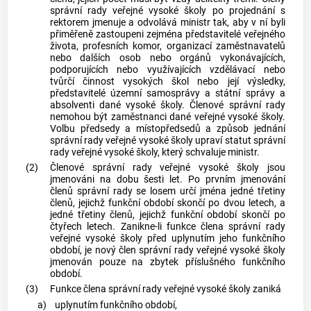
správní rady veřejné vysoké školy po projednání s
rektorem jmenuje a odvolává ministr tak, aby v ní byli
přiměřeně zastoupeni zejména představitelé veřejného
života, profesních komor, organizací zaměstnavatelů
nebo dalších osob nebo orgánů vykonávajících,
podporujících nebo využívajících vzdělávací nebo
tvůrčí činnost vysokých škol nebo její výsledky,
představitelé územní samosprávy a státní správy a
absolventi dané vysoké školy. Členové správní rady
nemohou být zaměstnanci dané veřejné vysoké školy.
Volbu předsedy a místopředsedů a způsob jednání
správní rady veřejné vysoké školy upraví statut správní
rady veřejné vysoké školy, který schvaluje ministr.
(2)
Členové správní rady veřejné vysoké školy jsou
jmenováni na dobu šesti let. Po prvním jmenování
členů správní rady se losem určí jména jedné třetiny
členů, jejichž funkční období skončí po dvou letech, a
jedné třetiny členů, jejichž funkční období skončí po
čtyřech letech. Zanikne-li funkce člena správní rady
veřejné vysoké školy před uplynutím jeho funkčního
období, je nový člen správní rady veřejné vysoké školy
jmenován pouze na zbytek příslušného funkčního
období.
(3)
Funkce člena správní rady veřejné vysoké školy zaniká
a)
uplynutím funkčního období,