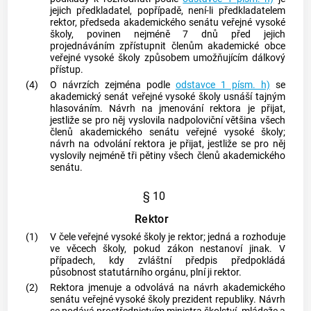
jejich předkladatel, popřípadě, není-li předkladatelem
rektor, předseda akademického senátu veřejné vysoké
školy, povinen nejméně 7 dnů před jejich
projednáváním zpřístupnit členům akademické
obce
veřejné vysoké školy způsobem umožňujícím dálkový
přístup.
(4)
O návrzích zejména podle
odstavce 1 písm. h)
se
akademický senát veřejné vysoké školy usnáší tajným
hlasováním. Návrh na jmenování rektora je přijat,
jestliže se pro něj vyslovila nadpoloviční většina všech
členů akademického senátu veřejné vysoké školy;
návrh na odvolání rektora je přijat, jestliže se pro něj
vyslovily nejméně tři pětiny všech členů akademického
senátu.
§ 10
Rektor
(1)
V čele veřejné vysoké školy je rektor; jedná a rozhoduje
ve věcech školy, pokud zákon nestanoví jinak. V
případech, kdy zvláštní předpis předpokládá
působnost statutárního orgánu, plní ji rektor.
(2)
Rektora jmenuje a odvolává na návrh akademického
senátu veřejné vysoké školy prezident republiky. Návrh