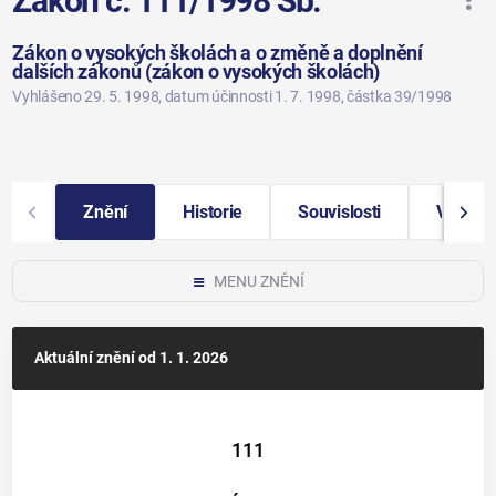
Zákon č. 111/1998 Sb.
Zákon o vysokých školách a o změně a doplnění
dalších zákonů (zákon o vysokých školách)
Vyhlášeno 29. 5. 1998
, datum účinnosti 1. 7. 1998
, částka 39/1998
Znění
Historie
Souvislosti
Vybraná
MENU ZNĚNÍ
Aktuální znění
od 1. 1. 2026
111