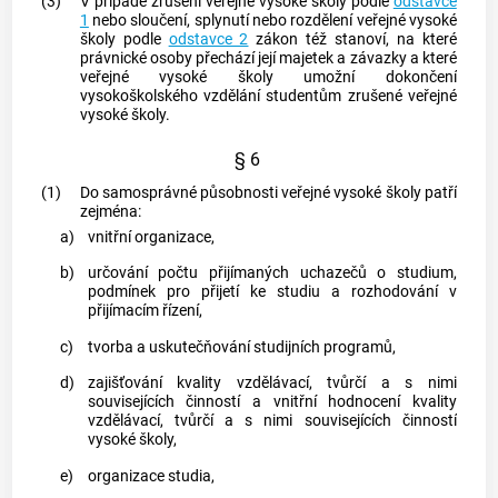
(3)
V případě zrušení veřejné vysoké školy podle
odstavce
1
nebo sloučení, splynutí nebo rozdělení veřejné vysoké
školy podle
odstavce 2
zákon též stanoví, na které
právnické osoby přechází její majetek a závazky a které
veřejné vysoké školy umožní dokončení
vysokoškolského vzdělání studentům zrušené veřejné
vysoké školy.
§ 6
(1)
Do samosprávné působnosti veřejné vysoké školy patří
zejména:
a)
vnitřní organizace,
b)
určování počtu přijímaných uchazečů o studium,
podmínek pro přijetí ke studiu a rozhodování v
přijímacím řízení,
c)
tvorba a uskutečňování studijních programů,
d)
zajišťování kvality vzdělávací, tvůrčí a s nimi
souvisejících činností a vnitřní hodnocení kvality
vzdělávací, tvůrčí a s nimi souvisejících činností
vysoké školy,
e)
organizace studia,