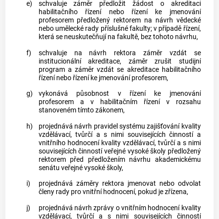
e)
schvaluje záměr předložit žádost o akreditaci
habilitačního řízení nebo řízení ke jmenování
profesorem předložený rektorem na návrh vědecké
nebo umělecké rady příslušné fakulty; v případě řízení,
která se neuskutečňují na fakultě, bez tohoto návrhu,
f)
schvaluje na návrh rektora záměr vzdát se
institucionální akreditace, záměr zrušit
studijní
program
a záměr vzdát se akreditace habilitačního
řízení nebo řízení ke jmenování profesorem,
g)
vykonává působnost v řízení ke jmenování
profesorem a v habilitačním řízení v rozsahu
stanoveném tímto zákonem,
h)
projednává návrh pravidel systému zajišťování kvality
vzdělávací, tvůrčí a s nimi souvisejících činností a
vnitřního hodnocení kvality vzdělávací, tvůrčí a s nimi
souvisejících činností veřejné vysoké školy předložený
rektorem před předložením návrhu akademickému
senátu veřejné vysoké školy,
i)
projednává záměry rektora jmenovat nebo odvolat
členy rady pro vnitřní hodnocení, pokud je zřízena,
j)
projednává návrh zprávy o vnitřním hodnocení kvality
vzdělávací, tvůrčí a s nimi souvisejících činností