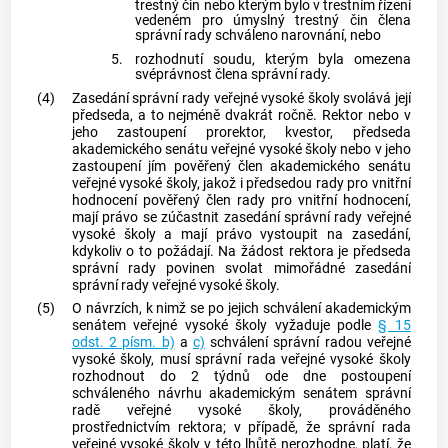
trestný čin
nebo kterým bylo v
trestním řízení
vedeném pro úmyslný
trestný čin
člena
správní rady schváleno narovnání, nebo
5.
rozhodnutí soudu, kterým byla omezena
svéprávnost člena správní rady.
(4)
Zasedání správní rady veřejné vysoké školy svolává její
předseda, a to nejméně dvakrát ročně. Rektor nebo v
jeho zastoupení prorektor, kvestor, předseda
akademického senátu veřejné vysoké školy nebo v jeho
zastoupení jím pověřený člen akademického senátu
veřejné vysoké školy, jakož i předsedou rady pro vnitřní
hodnocení pověřený člen rady pro vnitřní hodnocení,
mají právo se zúčastnit zasedání správní rady veřejné
vysoké školy a mají právo vystoupit na zasedání,
kdykoliv o to požádají. Na žádost rektora je předseda
správní rady povinen svolat mimořádné zasedání
správní rady veřejné vysoké školy.
(5)
O návrzích, k nimž se po jejich schválení akademickým
senátem veřejné vysoké školy vyžaduje podle
§ 15
odst. 2 písm. b)
a
c)
schválení správní radou veřejné
vysoké školy, musí správní rada veřejné vysoké školy
rozhodnout do 2 týdnů ode dne postoupení
schváleného návrhu akademickým senátem správní
radě veřejné vysoké školy, prováděného
prostřednictvím rektora; v případě, že správní rada
veřejné vysoké školy v této lhůtě nerozhodne, platí, že