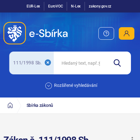
EUR-Lex
EuroVOC
N-Lex
zakony.gov.cz
111/1998 Sb.
Rozšířené vyhledávání
Sbírka zákonů