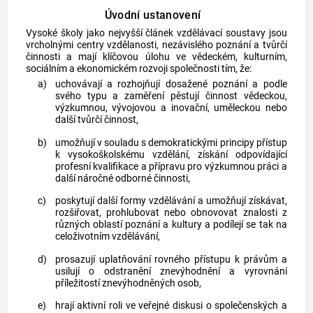
Úvodní ustanovení
Vysoké školy jako nejvyšší článek vzdělávací soustavy jsou
vrcholnými centry vzdělanosti, nezávislého poznání a tvůrčí
činnosti a mají klíčovou úlohu ve vědeckém, kulturním,
sociálním a ekonomickém rozvoji společnosti tím, že:
a)
uchovávají a rozhojňují dosažené poznání a podle
svého typu a zaměření pěstují činnost vědeckou,
výzkumnou, vývojovou a inovační, uměleckou nebo
další tvůrčí činnost,
b)
umožňují v souladu s demokratickými principy přístup
k vysokoškolskému vzdělání, získání odpovídající
profesní kvalifikace a přípravu pro výzkumnou práci a
další náročné odborné činnosti,
c)
poskytují další formy vzdělávání a umožňují získávat,
rozšiřovat, prohlubovat nebo obnovovat znalosti z
různých oblastí poznání a kultury a podílejí se tak na
celoživotním vzdělávání,
d)
prosazují uplatňování rovného přístupu k právům a
usilují o odstranění znevýhodnění a vyrovnání
příležitostí znevýhodněných osob,
e)
hrají aktivní roli ve veřejné diskusi o společenských a