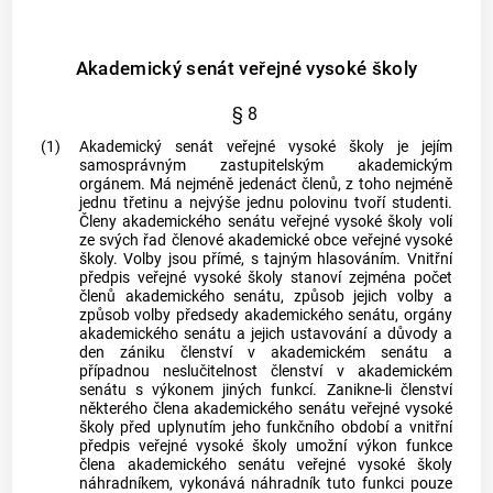
Akademický senát veřejné vysoké školy
§ 8
(1)
Akademický senát veřejné vysoké školy je jejím
samosprávným zastupitelským akademickým
orgánem. Má nejméně jedenáct členů, z toho nejméně
jednu třetinu a nejvýše jednu polovinu tvoří studenti.
Členy akademického senátu veřejné vysoké školy volí
ze svých řad členové akademické
obce
veřejné vysoké
školy. Volby jsou přímé, s tajným hlasováním. Vnitřní
předpis veřejné vysoké školy stanoví zejména počet
členů akademického senátu, způsob jejich volby a
způsob volby předsedy akademického senátu, orgány
akademického senátu a jejich ustavování a důvody a
den zániku členství v akademickém senátu a
případnou neslučitelnost členství v akademickém
senátu s výkonem jiných funkcí. Zanikne-li členství
některého člena akademického senátu veřejné vysoké
školy před uplynutím jeho funkčního období a vnitřní
předpis veřejné vysoké školy umožní výkon funkce
člena akademického senátu veřejné vysoké školy
náhradníkem, vykonává náhradník tuto funkci pouze