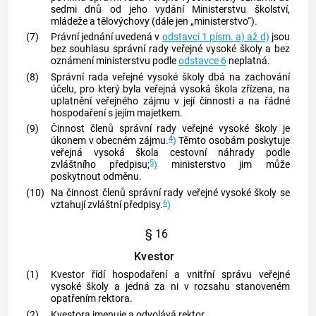
sedmi dnů od jeho vydání Ministerstvu školství,
mládeže a tělovýchovy (dále jen „ministerstvo“).
(7)
Právní jednání uvedená v
odstavci 1 písm. a) až d)
jsou
bez souhlasu správní rady veřejné vysoké školy a bez
oznámení ministerstvu podle
odstavce 6
neplatná.
(8)
Správní rada veřejné vysoké školy dbá na zachování
účelu, pro který byla veřejná vysoká škola zřízena, na
uplatnění veřejného zájmu v její činnosti a na řádné
hospodaření s jejím majetkem.
(9)
Činnost členů správní rady veřejné vysoké školy je
4
úkonem v obecném zájmu.
)
Těmto osobám poskytuje
veřejná vysoká škola cestovní náhrady podle
5
zvláštního předpisu;
)
ministerstvo jim může
poskytnout odměnu.
(10)
Na činnost členů správní rady veřejné vysoké školy se
6
vztahují zvláštní předpisy.
)
§ 16
Kvestor
(1)
Kvestor řídí hospodaření a vnitřní správu veřejné
vysoké školy a jedná za ni v rozsahu stanoveném
opatřením rektora.
(2)
Kvestora jmenuje a odvolává rektor.