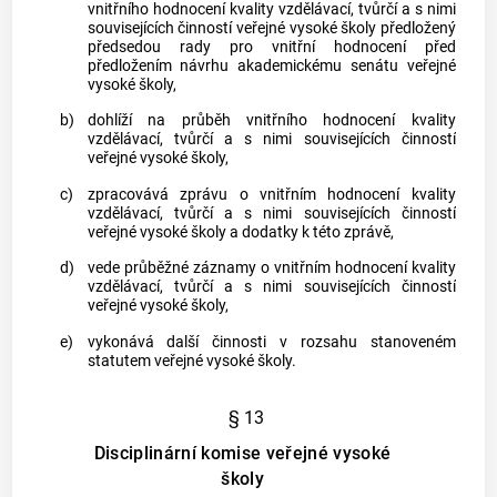
vnitřního hodnocení kvality vzdělávací, tvůrčí a s nimi
souvisejících činností veřejné vysoké školy předložený
předsedou rady pro vnitřní hodnocení před
předložením návrhu akademickému senátu veřejné
vysoké školy,
b)
dohlíží na průběh vnitřního hodnocení kvality
vzdělávací, tvůrčí a s nimi souvisejících činností
veřejné vysoké školy,
c)
zpracovává zprávu o vnitřním hodnocení kvality
vzdělávací, tvůrčí a s nimi souvisejících činností
veřejné vysoké školy a dodatky k této zprávě,
d)
vede průběžné záznamy o vnitřním hodnocení kvality
vzdělávací, tvůrčí a s nimi souvisejících činností
veřejné vysoké školy,
e)
vykonává další činnosti v rozsahu stanoveném
statutem veřejné vysoké školy.
§ 13
Disciplinární komise veřejné vysoké
školy