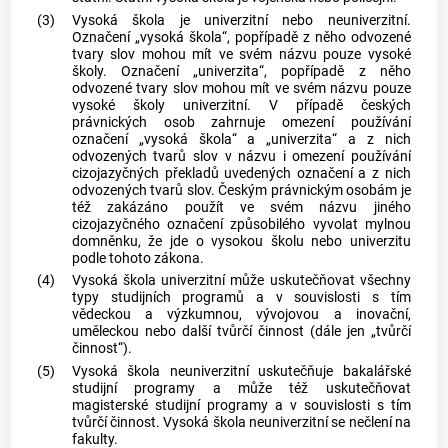
(3)
Vysoká škola je univerzitní nebo neuniverzitní.
Označení „vysoká škola“, popřípadě z něho odvozené
tvary slov mohou mít ve svém názvu pouze vysoké
školy. Označení „
univerzita
“, popřípadě z něho
odvozené tvary slov mohou mít ve svém názvu pouze
vysoké školy univerzitní. V případě českých
právnických osob zahrnuje omezení používání
označení „vysoká škola“ a „
univerzita
“ a z nich
odvozených tvarů slov v názvu i omezení používání
cizojazyčných překladů uvedených označení a z nich
odvozených tvarů slov. Českým právnickým osobám je
též zakázáno použít ve svém názvu jiného
cizojazyčného označení způsobilého vyvolat mylnou
domněnku, že jde o vysokou školu nebo
univerzitu
podle tohoto zákona.
(4)
Vysoká škola univerzitní může uskutečňovat všechny
typy
studijních programů
a v souvislosti s tím
vědeckou a výzkumnou, vývojovou a inovační,
uměleckou nebo další tvůrčí činnost (dále jen „tvůrčí
činnost“).
(5)
Vysoká škola neuniverzitní uskutečňuje bakalářské
studijní programy
a může též uskutečňovat
magisterské
studijní programy
a v souvislosti s tím
tvůrčí činnost. Vysoká škola neuniverzitní se nečlení na
fakulty.