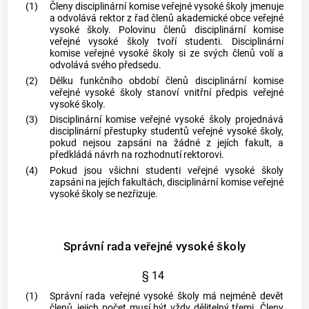
(1)
Členy disciplinární komise veřejné vysoké školy jmenuje
a odvolává rektor z řad členů akademické
obce
veřejné
vysoké školy. Polovinu členů disciplinární komise
veřejné vysoké školy tvoří studenti. Disciplinární
komise veřejné vysoké školy si ze svých členů volí a
odvolává svého předsedu.
(2)
Délku funkčního období členů disciplinární komise
veřejné vysoké školy stanoví vnitřní předpis veřejné
vysoké školy.
(3)
Disciplinární komise veřejné vysoké školy projednává
disciplinární
přestupky
studentů veřejné vysoké školy,
pokud nejsou zapsáni na žádné z jejích fakult, a
předkládá návrh na rozhodnutí rektorovi.
(4)
Pokud jsou všichni studenti veřejné vysoké školy
zapsáni na jejích fakultách, disciplinární komise veřejné
vysoké školy se nezřizuje.
Správní rada veřejné vysoké školy
§ 14
(1)
Správní rada veřejné vysoké školy má nejméně devět
členů, jejich počet musí být vždy dělitelný třemi. Členy