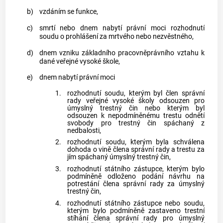
b)
vzdáním se funkce,
c)
smrtí nebo dnem nabytí právní moci rozhodnutí
soudu o prohlášení za mrtvého nebo nezvěstného,
d)
dnem vzniku základního pracovněprávního vztahu k
dané veřejné vysoké škole,
e)
dnem nabytí právní moci
1.
rozhodnutí soudu, kterým byl člen správní
rady veřejné vysoké školy odsouzen pro
úmyslný
trestný čin
nebo kterým byl
odsouzen k nepodmíněnému trestu odnětí
svobody pro
trestný čin
spáchaný z
nedbalosti,
2.
rozhodnutí soudu, kterým byla schválena
dohoda o vině člena správní rady a trestu za
jím spáchaný úmyslný
trestný čin
,
3.
rozhodnutí státního zástupce, kterým bylo
podmíněně odloženo podání návrhu na
potrestání člena správní rady za úmyslný
trestný čin
,
4.
rozhodnutí státního zástupce nebo soudu,
kterým bylo podmíněně zastaveno trestní
stíhání člena správní rady pro úmyslný