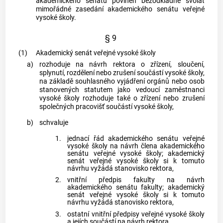
akademického senátu povinen bezodkladně svolat
mimořádné zasedání akademického senátu veřejné
vysoké školy.
§ 9
(1)
Akademický senát veřejné vysoké školy
a)
rozhoduje na návrh rektora o zřízení, sloučení,
splynutí, rozdělení nebo zrušení součástí vysoké školy,
na základě souhlasného vyjádření orgánů nebo osob
stanovených statutem jako vedoucí zaměstnanci
vysoké školy rozhoduje také o zřízení nebo zrušení
společných pracovišť součástí vysoké školy,
b)
schvaluje
1.
jednací řád akademického senátu veřejné
vysoké školy na návrh člena akademického
senátu veřejné vysoké školy; akademický
senát veřejné vysoké školy si k tomuto
návrhu vyžádá stanovisko rektora,
2.
vnitřní předpis fakulty na návrh
akademického senátu fakulty; akademický
senát veřejné vysoké školy si k tomuto
návrhu vyžádá stanovisko rektora,
3.
ostatní vnitřní předpisy veřejné vysoké školy
a jejích součástí na návrh rektora,