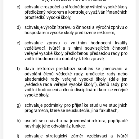
c)
schvaluje rozpočet a střednědobý výhled vysoké školy
předložený rektorem a kontroluje využívání finančních
prostředků vysoké školy,
d)
schvaluje výroční zprávu o činnosti a výroční zprávu o
hospodaření vysoké školy předložené rektorem,
e)
schvaluje zprávu o vnitřním hodnocení kvality
vzdělávací, tvůrčí a s nimi souvisejících činností
veřejné vysoké školy předloženou předsedou rady pro
vnitřní hodnocení a dodatky k této zprávě,
f)
dává rektorovi předchozí souhlas ke jmenování a
odvolání členů vědecké rady, umělecké rady nebo
akademické rady veřejné vysoké školy (dále jen
„vědecká rada veřejné vysoké školy“), členů rady pro
vnitřní hodnocení a členů disciplinární komise veřejné
vysoké školy,
g)
schvaluje podmínky pro přijetí ke studiu ve studijních
programech, které se neuskutečňují na fakultách,
h)
usnáší se o návrhu na jmenování rektora, popřípadě
navrhuje jeho odvolání z funkce,
i)
schvaluje strategický záměr vzdělávací a tvůrčí