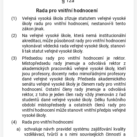
§ 12a
Rada pro vnitřní hodnocení
(1)
Veřejná vysoká škola zřizuje statutem veřejné vysoké
školy radu pro vnitřní hodnocení, nestanoví-li tento
zákon jinak.
(2)
Na veřejné vysoké škole, která nemá institucionální
akreditaci, může působnost rady pro vnitřní hodnocení
vykonávat vědecká rada veřejné vysoké školy, stanoví-
li tak statut veřejné vysoké školy.
(3)
Předsedou rady pro vnitřní hodnocení je rektor.
Místopředsedu rady jmenuje a odvolává rektor z
akademických pracovníků veřejné vysoké školy, kteří
jsou profesory, docenty nebo mimořádnými profesory
dané veřejné vysoké školy. Předseda akademického
senátu veřejné vysoké školy je členem rady pro vnitřní
hodnocení. Ostatní členy rady jmenuje a odvolává
rektor, z toho je jeden člen rady vždy jmenován z řad
studentů dané veřejné vysoké školy. Délku funkčního
období místopředsedy a ostatních členů rady pro
vnitřní hodnocení může stanovit vnitřní předpis veřejné
vysoké školy.
(4)
Rada pro vnitřní hodnocení
a)
schvaluje návrh pravidel systému zajišťování kvality
vzdělávací, tvůrčí a s nimi souvisejících činností a