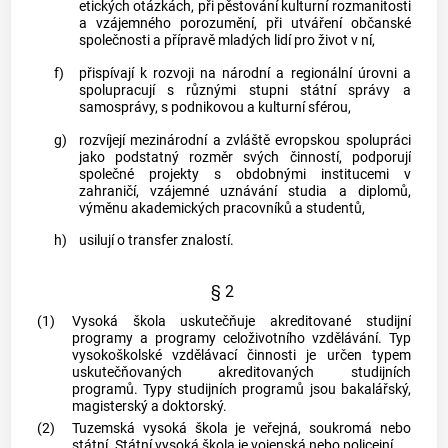
etických otázkách, při pěstování kulturní rozmanitosti
a vzájemného porozumění, při utváření občanské
společnosti a přípravě mladých lidí pro život v ní,
f)
přispívají k rozvoji na národní a regionální úrovni a
spolupracují s různými stupni státní správy a
samosprávy, s podnikovou a kulturní sférou,
g)
rozvíjejí mezinárodní a zvláště evropskou spolupráci
jako podstatný rozměr svých činností, podporují
společné projekty s obdobnými institucemi v
zahraničí, vzájemné uznávání studia a diplomů,
výměnu akademických pracovníků a studentů,
h)
usilují o transfer znalostí.
§ 2
(1)
Vysoká škola uskutečňuje akreditované studijní
programy a programy celoživotního vzdělávání. Typ
vysokoškolské vzdělávací činnosti je určen typem
uskutečňovaných akreditovaných studijních
programů. Typy studijních programů jsou bakalářský,
magisterský a doktorský.
(2)
Tuzemská vysoká škola je veřejná, soukromá nebo
státní. Státní vysoká škola je vojenská nebo policejní.