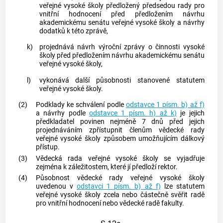
veřejné vysoké školy předložený předsedou rady pro
vnitřní hodnocení před předložením návrhu
akademickému senátu veřejné vysoké školy a návrhy
dodatků k této zprávě,
k)
projednává návrh výroční zprávy o činnosti vysoké
školy před předložením návrhu akademickému senátu
veřejné vysoké školy,
l)
vykonává další působnosti stanovené statutem
veřejné vysoké školy.
(2)
Podklady ke schválení podle
odstavce 1 písm. b) až f)
a návrhy podle
odstavce 1 písm. h) až k)
je jejich
předkladatel povinen nejméně 7 dnů před jejich
projednáváním zpřístupnit členům vědecké rady
veřejné vysoké školy způsobem umožňujícím dálkový
přístup.
(3)
Vědecká rada veřejné vysoké školy se vyjadřuje
zejména k záležitostem, které jí předloží rektor.
(4)
Působnost vědecké rady veřejné vysoké školy
uvedenou v
odstavci 1 písm. b) až f)
lze statutem
veřejné vysoké školy zcela nebo částečně svěřit radě
pro vnitřní hodnocení nebo vědecké radě fakulty.