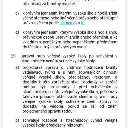
2
předpisu
)
za hmotný majetek,
c)
k právním jednáním, kterými vysoká škola hodlá zřídit
věcné břemeno nebo jiné věcné právo nebo předkupní
právo k věcem podle
písmen a)
a
b)
,
d)
k právním jednáním, kterými vysoká škola hodlá jinou
právnickou osobu ustavit, zrušit anebo přeměnit, a ke
vkladům s peněžitým nebo nepeněžitým předmětem
do těchto a jiných právnických osob.
(2)
Správní rada veřejné vysoké školy po schválení v
akademickém senátu veřejné vysoké školy
a)
projednává zprávu o vnitřním hodnocení kvality
vzdělávací, tvůrčí a s nimi souvisejících činností
veřejné vysoké školy, předloženou rektorem, a
dodatky k této zprávě; zpráva i dodatky ke zprávě
mohou být projednány i před schválením v
akademickém senátu veřejné vysoké školy, přičemž v
takovém případě rektor zašle členům správní rady
veřejné vysoké školy schválené znění zprávy či
dodatku na vědomí, pokud se liší od znění
projednaného správní radou,
b)
schvaluje rozpočet a střednědobý výhled veřejné
vysoké školy, předložený rektorem,