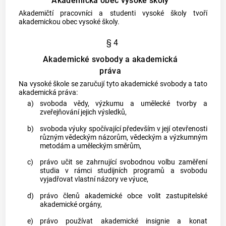
Akademická obec vysoké školy
Akademičtí pracovníci
a studenti vysoké školy tvoří
akademickou obec vysoké školy.
§ 4
Akademické svobody a akademická
práva
Na vysoké škole se zaručují tyto akademické svobody a tato
akademická práva:
a)
svoboda vědy, výzkumu a umělecké tvorby a
zveřejňování jejich výsledků,
b)
svoboda výuky spočívající především v její otevřenosti
různým vědeckým názorům, vědeckým a výzkumným
metodám a uměleckým směrům,
c)
právo učit se zahrnující svobodnou volbu zaměření
studia v rámci studijních programů a svobodu
vyjadřovat vlastní názory ve výuce,
d)
právo členů akademické obce volit zastupitelské
akademické orgány,
e)
právo používat akademické insignie a konat