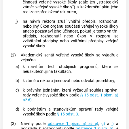
činnosti veřejné vysoké školy (dále jen „
strategický
záměr veřejné vysoké školy
“) a každoroční plán jeho
realizace předložené rektorem,
j)
na návrh rektora zruší vnitřní předpis, rozhodnutí
nebo jiný úkon orgánu součásti veřejné vysoké školy
anebo pozastaví jeho účinnost, pokud je tento vnitřní
předpis, rozhodnutí nebo úkon v rozporu se
zvláštními předpisy nebo vnitřními předpisy veřejné
vysoké školy.
(2)
Akademický senát veřejné vysoké školy se vyjadřuje
zejména
a)
k návrhům těch studijních programů, které se
neuskutečňují na fakultách,
b)
k záměru rektora jmenovat nebo odvolat prorektory,
c)
k právním jednáním, která vyžadují souhlas správní
rady veřejné vysoké školy podle
§ 15 odst. 1 písm. a)
až d)
,
d)
k podnětům a stanoviskům správní rady veřejné
vysoké školy podle
§ 15 odst. 3.
(3)
Návrhy podle
odstavce 1 písm. a) až e)
,
g)
a
i)
a
podklady k rozhodnutí podle
odstavce 1 písm. h)
je