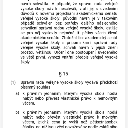
návrh schválila. V případě, že správní rada veřejné
vysoké školy návrh neschválí, vrátí jej s uvedením
důvodů k novému projednání akademickému senátu
veřejné vysoké školy; původní návrh je v takovém
případě schválen bez potřeby dalšího následného
schválení správní radou veřejné vysoké školy, jestliže
se pro něj vyslovily nejméně tři pětiny všech členů
akademického senátu. Ztotožní-li se akademický senát
veřejné vysoké školy s připomínkami správní rady
veřejné vysoké školy, schválí návrh v jejich znění
prostou většinou. Určení dne postoupení, uvedeného
ve větě první, vymezí vnitřní předpis veřejné vysoké
školy.
§ 15
(1)
Správní rada veřejné vysoké školy vydává předchozí
písemný souhlas
a)
k právním jednáním, kterými vysoká škola hodlá
nabýt nebo převést vlastnické právo k nemovitým
věcem,
b)
k právním jednáním, kterými vysoká škola hodlá
nabýt nebo převést vlastnické právo k movitým
věcem, jejichž cena je vyšší než pětisetnásobek
částky, od níž jsou věci považovány podle zvláštního