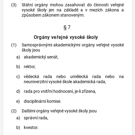
(3)
Státní orgány mohou zasahovat do činnosti veřejné
vysoké školy jen na základě a v mezích zákona a
způsobem zákonem stanoveným.
§ 7
Orgány veřejné vysoké školy
(1)
Samosprávnými akademickými orgány veřejné vysoké
školy jsou
a)
akademický senát,
b)
rektor,
c)
vědecká rada nebo umělecká rada nebo na
neuniverzitní vysoké škole akademická rada,
d)
rada pro vnitřní hodnocení, je-li zřízena,
e)
disciplinární komise.
(2)
Dalšími orgány veřejné vysoké školy jsou
a)
správní rada,
b)
kvestor.