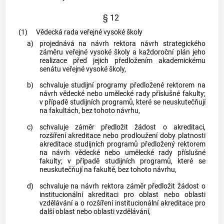
§ 12
(1)
Vědecká rada veřejné vysoké školy
a)
projednává na návrh rektora návrh
strategického
záměru veřejné vysoké školy
a každoroční plán jeho
realizace před jejich předložením akademickému
senátu veřejné vysoké školy,
b)
schvaluje
studijní programy
předložené rektorem na
návrh vědecké nebo umělecké rady příslušné fakulty;
v případě
studijních programů
, které se neuskutečňují
na fakultách, bez tohoto návrhu,
c)
schvaluje záměr předložit žádost o akreditaci,
rozšíření akreditace nebo prodloužení doby platnosti
akreditace
studijních programů
předložený rektorem
na návrh vědecké nebo umělecké rady příslušné
fakulty; v případě
studijních programů
, které se
neuskutečňují na fakultě, bez tohoto návrhu,
d)
schvaluje na návrh rektora záměr předložit žádost o
institucionální akreditaci pro oblast nebo oblasti
vzdělávání a o rozšíření institucionální akreditace pro
další oblast nebo oblasti vzdělávání,