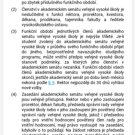
po zbytek příslušného funkčního období.
(2)
Členství v akademickém senátu veřejné vysoké školy je
neslučitelné s funkcí rektora, prorektora, kvestora,
děkana, proděkana, tajemníka fakulty a ředitele
vysokoškolského ústavu.
(3)
Funkční období jednotlivých členů akademického
senátu veřejné vysoké školy je nejvýše tříleté. Je-li
student zvolený do akademického senátu veřejné
vysoké školy v průběhu svého funkčního období přijat
do jiného, bezprostředně navazujícího studijního
programu, může vnitřní předpis veřejné vysoké školy
stanovit podmínky, za kterých jeho členství v
akademickém senátu nezaniká. Funkční období všech
členů akademického senátu veřejné vysoké školy
skončí, jestliže akademický senát po dobu šesti měsíců
nekoná podle
§ 9
. Rektor nejpozději do 30 dnů vyhlásí
nové volby.
(4)
Zasedání akademického senátu veřejné vysoké školy
jsou veřejně přístupná. Rektor nebo v jeho zastoupení
prorektor, děkan fakulty, předseda správní rady veřejné
vysoké školy nebo v jeho zastoupení jím pověřený člen
správní rady veřejné vysoké školy, jakož i předsedou
rady pro vnitřní hodnocení pověřený člen rady pro
vnitřní hodnocení, mají právo vystoupit na zasedání,
kdykoliv o to požádají. Na žádost rektora je předseda