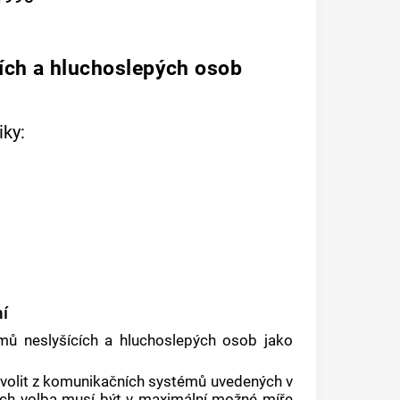
ích a hluchoslepých osob
ky:
ní
mů neslyšících a hluchoslepých osob jako
zvolit z komunikačních systémů uvedených v
jich volba musí být v maximální možné míře