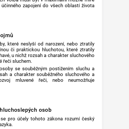
účinného zapojení do všech oblastí života
pojmů
y, které neslyší od narození, nebo ztratily
ou či praktickou hluchotou, které ztratily
havé, u nichž rozsah a charakter sluchového
 řeči sluchem.
í osoby se souběžným postižením sluchu a
ozsah a charakter souběžného sluchového a
rozvoj mluvené řeči, nebo neumožňuje
 hluchoslepých osob
 se pro účely tohoto zákona rozumí český
azyka.