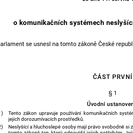
o komunikačních systémech neslyšíc
arlament se usnesl na tomto zákoně České republi
ČÁST PRVNÍ
§ 1
Úvodní ustanove
1)
Tento zákon upravuje používání komunikačních systé
jejich dorozumívacích prostředků.
2)
Neslyšící a hluchoslepé osoby mají právo svobodně si 
tomto zákoně ten, který odpovídá jejich potřebám. Je