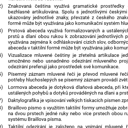
2)
Znakovaná čeština využívá gramatické prostředky 
bezhlasně artikulována. Spolu s jednotlivými český
ukazovány jednotlivé znaky, převzaté z českého znako
formě může být využívána jako komunikační systém hluc
3)
Prstová abeceda využívá formalizovaných a ustálenýc
prstů a dlaní obou rukou k zobrazování jednotlivých
využívána zejména k odhláskování cizích slov, odborný
abeceda v taktilní formě může být využívána jako komu
4)
Vizualizace mluvené češtiny je zřetelná artikulace je
umožněno nebo usnadněno odezírání mluveného proje
odezírání preferují jako prostředek své komunikace.
5)
Písemný záznam mluvené řeči je převod mluvené řeč
potřeby hluchoslepých se písemný záznam provádí zv
6)
Lormova abeceda je dotyková dlaňová abeceda, při kte
ustálených pohybů a dotyků prováděných na dlani a prst
7)
Daktylografika je vpisování velkých tiskacích písmen zpr
8)
Braillovo písmo s využitím taktilní formy umožňuje zo
na dvou prstech jedné ruky nebo více prstech obou r
systému Braillova písma.
9)
Taktilní odezírání je založeno na vnímání mluvené 