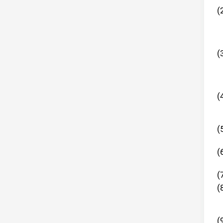
(
(
(
(
(
(
(
(