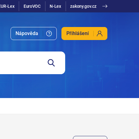
EUR-Lex
EuroVOC
N-Lex
zakony.gov.cz
Nápověda
Přihlášení