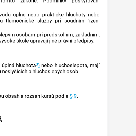
omto zákoně. Podmínky poskytování
vodu úplné nebo praktické hluchoty nebo
ou tlumočnické služby při soudním řízení
slepým osobám při předškolním, základním,
ysoké škole upravují jiné právní předpisy.
3
o úplná hluchota
)
nebo hluchoslepota, mají
 neslyšících a hluchoslepých osob.
kou obsah a rozsah kursů podle
§ 9
.
Á