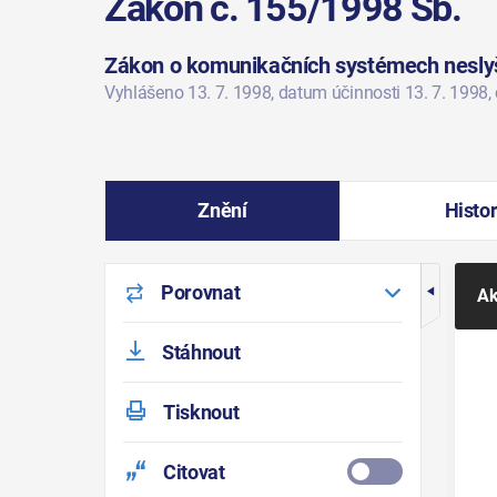
Zákon č. 155/1998 Sb.
Zákon o komunikačních systémech neslyš
Vyhlášeno 13. 7. 1998
, datum účinnosti 13. 7. 1998
,
Znění
Histor
Porovnat
Ak
Stáhnout
Tisknout
Citovat