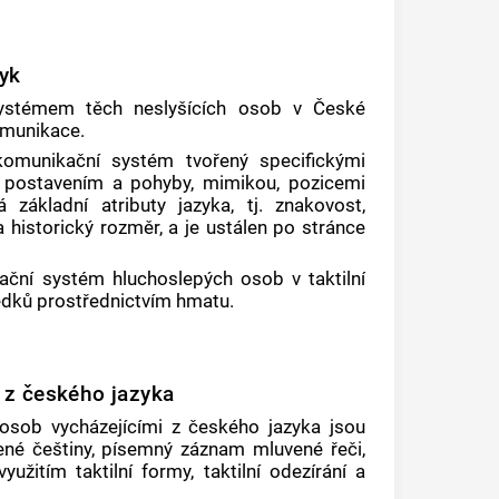
yk
ystémem těch neslyšících osob v České
komunikace.
omunikační systém tvořený specifickými
ich postavením a pohyby, mimikou, pozicemi
základní atributy jazyka, tj. znakovost,
 historický rozměr, a je ustálen po stránce
ční systém hluchoslepých osob v taktilní
edků prostřednictvím hmatu.
 z českého jazyka
osob vycházejícími z českého jazyka jsou
ené češtiny, písemný záznam mluvené řeči,
užitím taktilní formy, taktilní odezírání a