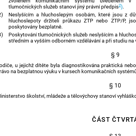
zvoleném komunikačním systému uvedeném v t
2
tlumočnických služeb stanoví jiný právní předpis
)
.
2)
Neslyšícím a hluchoslepým osobám, které jsou z dů
hluchoslepoty držiteli průkazu ZTP nebo ZTP/P, js
poskytovány bezplatně.
3)
Poskytování tlumočnických služeb neslyšícím a hlucho
středním a vyšším odborném vzdělávání a při studiu na v
§ 9
odiče, u jejichž dítěte byla diagnostikována praktická neb
rávo na bezplatnou výuku v kursech komunikačních systémů
§ 10
inisterstvo školství, mládeže a tělovýchovy stanoví vyhláš
ČÁST ČTVRT