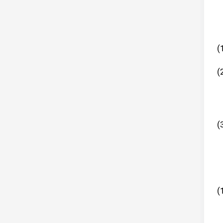
(
(
(
(