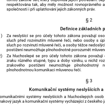
respektována tak, aby měly možnost rovnoprávného a 
společnosti i při uplatňování jejich zákonných práv.
§ 2
Definice základních 
1)
Za neslyšící se pro účely tohoto zákona považují osob
sluch před rozvinutím mluvené řeči, nebo osoby s úpln
sluch po rozvinutí mluvené řeči, a osoby těžce nedoslýc
postižení neumožňuje plnohodnotně porozumět mluvené
2)
Za hluchoslepé se pro účely tohoto zákona považuj
zraku různého stupně, typu a doby vzniku, u nichž r
zrakového postižení neumožňuje plnohodnotný 
plnohodnotnou komunikaci mluvenou řečí.
§ 3
Komunikační systémy neslyšících a
omunikačními systémy neslyšících a hluchoslepých osob
nakový jazyk a komunikační systémy vycházející z českého j