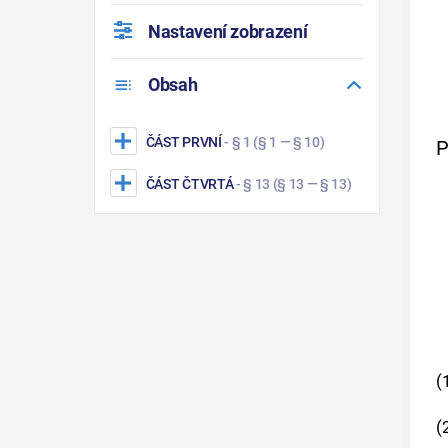
Nastavení zobrazení
Obsah
ČÁST PRVNÍ
- § 1
(§ 1 — § 10)
P
ČÁST ČTVRTÁ
- § 13
(§ 13 — § 13)
(
(