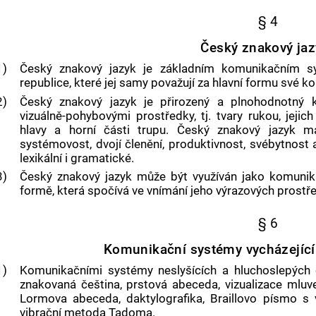
§ 4
Český znakový jaz
1)
Český znakový jazyk je základním komunikačním s
republice, které jej samy považují za hlavní formu své 
2)
Český znakový jazyk
je přirozený a plnohodnotný k
vizuálně-pohybovými prostředky, tj. tvary rukou, jej
hlavy a horní části trupu.
Český znakový jazyk
má 
systémovost, dvojí členění, produktivnost, svébytnost a
lexikální i gramatické.
3)
Český znakový jazyk může být využíván jako komunika
formě, která spočívá ve vnímání jeho výrazových prostř
§ 6
Komunikační systémy vycházející
1)
Komunikačními systémy neslyšících a hluchoslepých 
znakovaná čeština, prstová abeceda, vizualizace mluv
Lormova abeceda, daktylografika, Braillovo písmo s vy
vibrační metoda Tadoma.