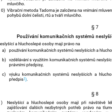
mluvčího.
10)
Vibrační metoda Tadoma je založena na vnímání mluvené
pohybů dolní čelisti, rtů a tváří mluvčího.
§ 7
Používání komunikačních systémů neslyší
eslyšící a hluchoslepé osoby mají právo na
a)
používání komunikačních systémů neslyšících a hluch
b)
vzdělávání s využitím komunikačních systémů neslyšíc
právními předpisy,
c)
výuku komunikačních systémů neslyšících a hluchos
1
předpis
)
.
§ 8
1)
Neslyšící a hluchoslepé osoby mají při návštěvě léka
zajišťování dalších nezbytných potřeb právo na tlumo