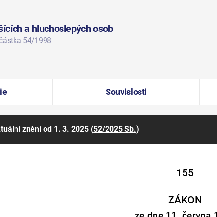
ících a hluchoslepých osob
 částka 54/1998
ie
Souvislosti
tuální znění
od 1. 3. 2025
(
52/2025 Sb.
)
155
ZÁKON
ze dne 11. června