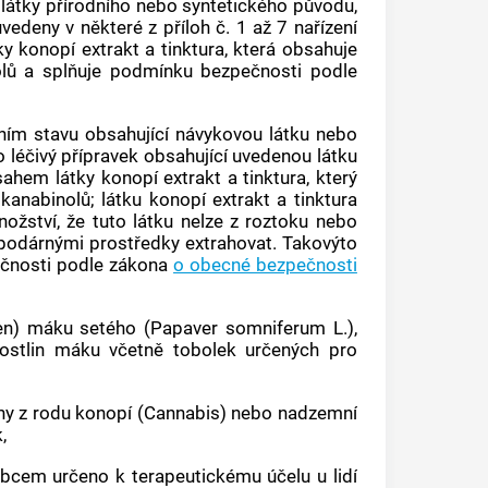
átky přírodního nebo syntetického původu,
edeny v některé z příloh č. 1 až 7 nařízení
tky
konopí
extrakt a tinktura, která obsahuje
olů a splňuje podmínku bezpečnosti podle
ním stavu obsahující
návykovou látku
nebo
 léčivý přípravek obsahující uvedenou látku
bsahem látky
konopí
extrakt a tinktura, který
okanabinolů; látku
konopí
extrakt a tinktura
ství, že tuto látku nelze z roztoku nebo
odárnými prostředky extrahovat. Takovýto
čnosti podle zákona
o obecné bezpečnosti
n) máku setého (Papaver somniferum L.),
h rostlin máku včetně tobolek určených pro
ny z rodu
konopí
(Cannabis) nebo nadzemní
,
robcem určeno k terapeutickému účelu u lidí