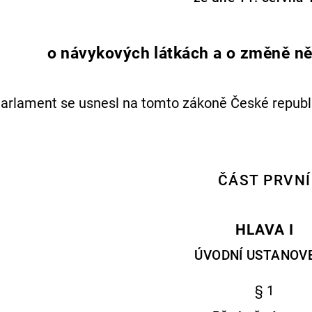
o návykových látkách a o změně ně
arlament se usnesl na tomto zákoně České republi
ČÁST PRVNÍ
HLAVA I
ÚVODNÍ USTANOV
§ 1