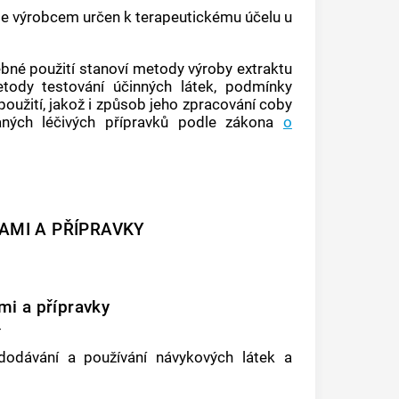
 je výrobcem určen k terapeutickému účelu u
bné použití
stanoví metody výroby extraktu
etody testování účinných látek, podmínky
použití
, jakož i způsob jeho zpracování coby
ovaných léčivých přípravků podle zákona
o
AMI A PŘÍPRAVKY
mi a přípravky
í
, dodávání a používání
návykových látek
a