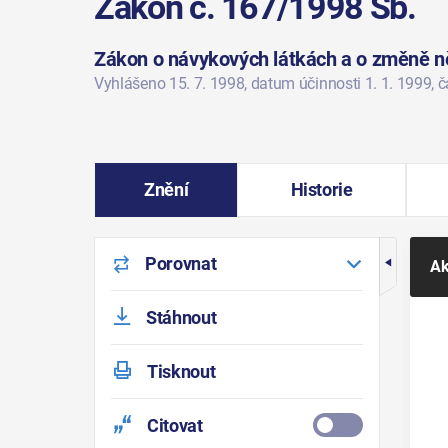
Zákon č. 167/1998 Sb.
Zákon o návykových látkách a o změně n
Vyhlášeno 15. 7. 1998
, datum účinnosti 1. 1. 1999
, 
Znění
Historie
Porovnat
Ak
Stáhnout
Tisknout
Citovat