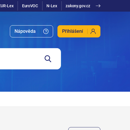
EUR-Lex
EuroVOC
N-Lex
zakony.gov.cz
Nápověda
Přihlášení