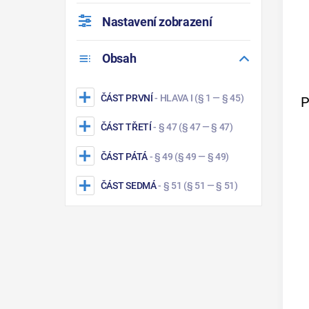
Nastavení zobrazení
Obsah
ČÁST PRVNÍ
- HLAVA I
(§ 1 — § 45)
P
ČÁST TŘETÍ
- § 47
(§ 47 — § 47)
ČÁST PÁTÁ
- § 49
(§ 49 — § 49)
ČÁST SEDMÁ
- § 51
(§ 51 — § 51)