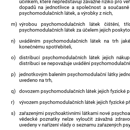
účinkem, které nepředstavují závažné riziko pro veř
dopadů na jednotlivce a společnost a současně
psychomodulačních látek
, a výrobky z nich,
m)
výrobou psychomodulačních látek
čištění, tří
psychomodulačních látek
za účelem jejich poskytov
n)
uváděním psychomodulačních látek
na trh jaké
konečnému
spotřebiteli
,
o)
distribucí psychomodulačních látek
jejich nákup
distribuci se nepovažuje
uvádění psychomodulační
p)
jednotkovým balením psychomodulační látky
jedno
uvedeno na trh,
q)
dovozem psychomodulačních látek
jejich fyzické 
r)
vývozem psychomodulačních látek
jejich fyzické 
s)
zařazenými psychoaktivními látkami nové psychoak
vědecké poznatky nelze vyloučit závažná zdravo
uvedeny v nařízení vlády o seznamu zařazených psyc