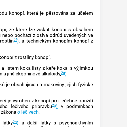
rodu
konopí
, která je pěstována za účelem
opí
, ze které lze získat
konopí
s obsahem
lů nebo pochází z osiva odrůd uvedených ve
2f
ostlin
)
, a technickým
konopím
konopí
z
konopí
z rostliny
konopí
,
a listem koka listy z
keře
koka, s výjimkou
2a
n a jiné ekgoninové alkaloidy,
)
vků je obsahujících a
makoviny
jejich fyzické
terý je vyroben z
konopí pro léčebné použití
2g
ného léčivého přípravku
)
v podmínkách
e zákona
o léčivech
,
2h
 látky
)
a další látky s psychoaktivním