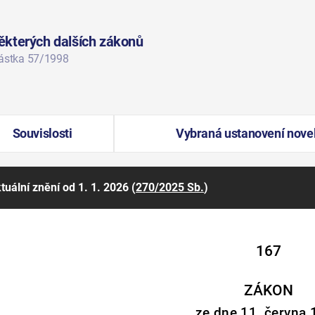
ěkterých dalších zákonů
částka 57/1998
Souvislosti
Vybraná ustanovení nove
tuální znění
od 1. 1. 2026
(
270/2025 Sb.
)
167
ZÁKON
ze dne 11. června