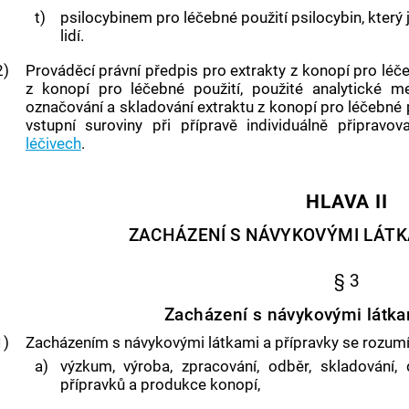
t)
psilocybinem pro léčebné použití psilocybin, který
lidí.
2)
Prováděcí právní předpis pro extrakty z
konopí pro léče
z
konopí pro léčebné použití
, použité analytické m
označování a skladování extraktu z
konopí pro léčebné 
vstupní suroviny při přípravě individuálně připrav
léčivech
.
HLAVA II
ZACHÁZENÍ S NÁVYKOVÝMI LÁTK
§ 3
Zacházení s návykovými látka
1)
Zacházením s návykovými látkami a přípravky se rozum
a)
výzkum, výroba, zpracování, odběr, skladování
přípravků a
produkce konopí
,