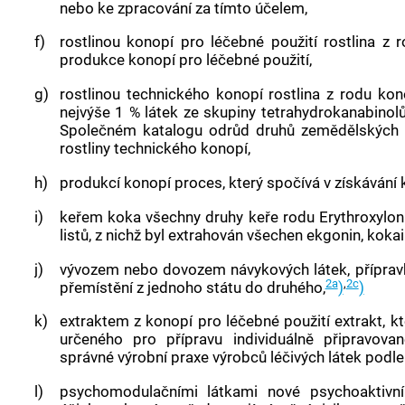
nebo ke zpracování za tímto účelem,
f)
rostlinou konopí pro léčebné použití
rostlina z 
produkce
konopí pro léčebné použití
,
g)
rostlinou technického konopí
rostlina z rodu
kon
nejvýše 1 % látek ze skupiny tetrahydrokanabino
Společném katalogu odrůd druhů zemědělských r
rostliny technického konopí
,
h)
produkcí konopí
proces, který spočívá v získávání
i)
keřem
koka všechny druhy
keře
rodu Erythroxylon 
listů, z nichž byl extrahován všechen ekgonin, kokai
j)
vývozem nebo dovozem
návykových látek
, přípra
2a
,
2c
přemístění z jednoho státu do druhého,
)
)
k)
extraktem z
konopí pro léčebné použití
extrakt, k
určeného pro přípravu individuálně připravova
správné výrobní praxe výrobců léčivých látek podl
l)
psychomodulačními látkami
nové psychoaktivní