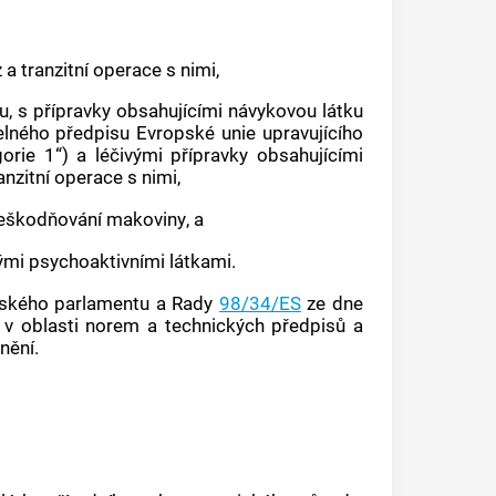
z a tranzitní operace s nimi,
ku
, s přípravky obsahujícími
návykovou látku
elného předpisu Evropské unie upravujícího
orie 1“) a léčivými přípravky obsahujícími
anzitní operace s nimi,
neškodňování
makoviny
, a
ými psychoaktivními látkami
.
pského parlamentu a Rady
98/34/ES
ze dne
 v oblasti norem a technických předpisů a
nění.