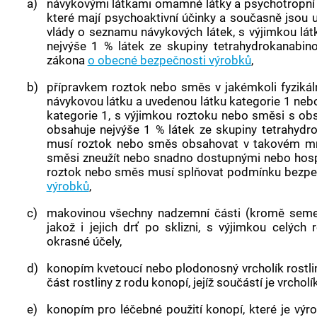
a)
návykovými látkami
omamné látky a psychotropní l
které mají psychoaktivní účinky a současně jsou uv
vlády o seznamu
návykových látek
, s výjimkou lá
nejvýše 1 % látek ze skupiny tetrahydrokanabin
zákona
o obecné bezpečnosti výrobků
,
b)
přípravkem roztok nebo směs v jakémkoli fyzikál
návykovou látku
a uvedenou látku kategorie 1 nebo
kategorie 1, s výjimkou roztoku nebo směsi s o
obsahuje nejvýše 1 % látek ze skupiny tetrahydr
musí roztok nebo směs obsahovat v takovém množ
směsi zneužít nebo snadno dostupnými nebo hosp
roztok nebo směs musí splňovat podmínku bezpe
výrobků
,
c)
makovinou
všechny nadzemní části (kromě seme
jakož i jejich drť po sklizni, s výjimkou celýc
okrasné účely,
d)
konopím
kvetoucí nebo plodonosný vrcholík rostli
část rostliny z rodu
konopí
, jejíž součástí je vrcholík
e)
konopím pro léčebné použití
konopí
, které je vý