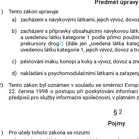
Předmět úpravy
1)
Tento zákon upravuje
a)
zacházení s
návykovými látkami
, jejich vývoz, dovo
b)
zacházení s přípravky obsahujícími
návykovou lát
a uvedenou látku kategorie 1 podle přímo použit
1
prekursory drog
)
(dále jen „uvedená látka kateg
uvedenou látku kategorie 1, jejich vývoz, dovoz a tr
c)
pěstování máku,
konopí
a koky a vývoz, dovoz a z
d)
nakládání s psychomodulačními látkami
a
zařazen
2)
Tento zákon byl oznámen v souladu se směrnicí Evro
22. června 1998 o postupu při poskytování informací
předpisů pro služby informační společnosti, v platném z
§ 2
Pojmy
1)
Pro účely tohoto zákona se rozumí