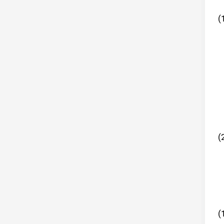
(
(
(