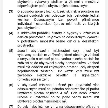
ubytováni, vybaveny stolkem a židlemi v množství
odpovídajícím počtu ubytovaných odsouzených.
(3)
O způsobu úpravy ložnic, lůžek, skříněk a prostorů na
uložení osobních věcí odsouzených rozhoduje ředitel
věznice. Odsouzeným lze povolit přiměřenou
individuální estetickou úpravu místností, ve kterých
jsou ubytováni.
(4)
K udržování pořádku, čistoty a hygieny v ložnicích a
dalších prostorách ubytoven se odsouzeným vydávají
v potřebném množství běžné čisticí a dezinfekční
prostředky.
(5)
Jsou-li ubytovacími místnostmi cely, musí být
vybaveny sociálním zařízením, které obsahuje záchod
a umyvadlo s tekoucí pitnou vodou; plocha sociálního
zařízení se do ubytovací plochy nezapočítává. Záchod
musí být oddělen od zbývajícího prostoru cely alespoň
neprůhlednou zástěnou. Do každé cely musí být
zavedeno elektrické osvětlení a signalizační
(přivolávací) zařízení.
(6)
V ubytovací místnosti určené pro ubytování více
odsouzených musí na jednoho odsouzeného připadat
2
ubytovací plocha nejméně 4 m
. Cela nebo ložnice
určená k ubytování pouze jedné osoby nesmí mít
2
ubytovací plochu menší než 6 m
.
(7)
Do cely nebo ložnice, v níž na odsouzeného připadne