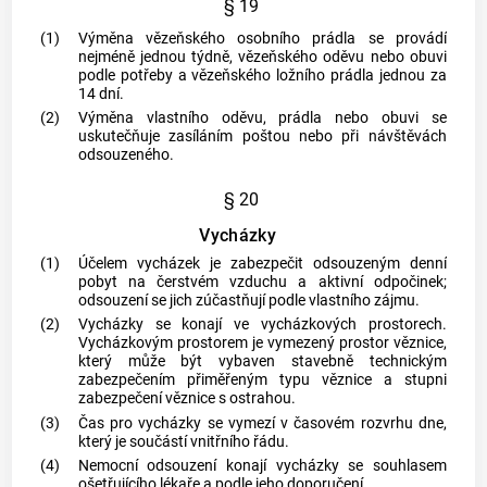
§ 19
(1)
Výměna vězeňského osobního prádla se provádí
nejméně jednou týdně, vězeňského oděvu nebo obuvi
podle potřeby a vězeňského ložního prádla jednou za
14 dní.
(2)
Výměna vlastního oděvu, prádla nebo obuvi se
uskutečňuje zasíláním poštou nebo při návštěvách
odsouzeného.
§ 20
Vycházky
(1)
Účelem vycházek je zabezpečit odsouzeným denní
pobyt na čerstvém vzduchu a aktivní odpočinek;
odsouzení se jich zúčastňují podle vlastního zájmu.
(2)
Vycházky se konají ve vycházkových prostorech.
Vycházkovým prostorem je vymezený prostor věznice,
který může být vybaven stavebně technickým
zabezpečením přiměřeným typu věznice a stupni
zabezpečení věznice s ostrahou.
(3)
Čas pro vycházky se vymezí v časovém rozvrhu dne,
který je součástí vnitřního řádu.
(4)
Nemocní odsouzení konají vycházky se souhlasem
ošetřujícího lékaře a podle jeho doporučení.