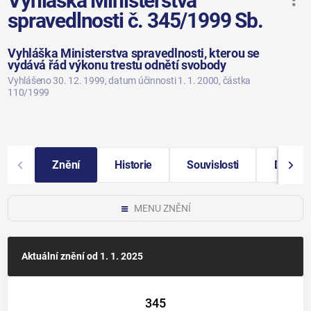
Vyhláška Ministerstva
spravedlnosti č. 345/1999 Sb.
Vyhláška Ministerstva spravedlnosti, kterou se
vydává řád výkonu trestu odnětí svobody
Vyhlášeno 30. 12. 1999
, datum účinnosti 1. 1. 2000
, částka
110/1999
Znění
Historie
Souvislosti
Další i
MENU ZNĚNÍ
Aktuální znění
od 1. 1. 2025
345