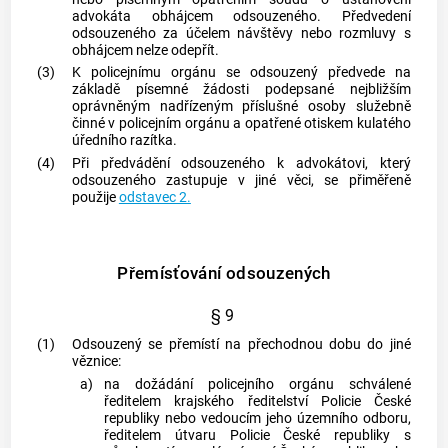
advokáta
obhájcem odsouzeného. Předvedení
odsouzeného za účelem návštěvy nebo rozmluvy s
obhájcem nelze odepřít.
(3)
K policejnímu orgánu se odsouzený předvede na
základě písemné žádosti podepsané nejbližším
oprávněným nadřízeným příslušné osoby služebně
činné v policejním orgánu a opatřené otiskem kulatého
úředního razítka.
(4)
Při předvádění odsouzeného k
advokátovi
, který
odsouzeného zastupuje v jiné věci, se přiměřeně
použije
odstavec 2.
Přemísťování odsouzených
§ 9
(1)
Odsouzený se přemístí na přechodnou dobu do jiné
věznice:
a)
na dožádání policejního orgánu schválené
ředitelem krajského ředitelství Policie České
republiky nebo vedoucím jeho územního odboru,
ředitelem útvaru Policie České republiky s