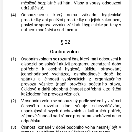
měsíčně bezplatně stříháni. Vlasy a vousy odsouzení
udržují čisté.
(4)
Odsouzenému, který nemá základní hygienické
prostředky ani peněžní prostředky na jejich zakoupení,
poskytne správa věznice základní hygienické potřeby v
nutném množství a sortimentu.
§ 22
Osobní volno
(1)
Osobním volnem
se rozumí čas, který mají odsouzení k
dispozici po splnění aktivit programu zacházení, doby
potřebné k osobní hygieně, úklidu, stravování,
jednohodinové vycházce, osmihodinové době ke
spánku a činností vyplývajících z organizačního
provozu věznice (např. prověrka početního stavu,
úklidová a další obdobná činnost potřebná k zajištění
každodenního provozu věznice).
(2)
V
osobním volnu
se odsouzený podle své volby v rámci
časového rozvrhu dne věnuje sebevzdělávání,
uspokojování svých duchovních a kulturních potřeb,
zájmové činnosti nad rámec programu zacházení nebo
odpočinku.
(3)
Činnosti konané v době
osobního volna
nesmějí být v