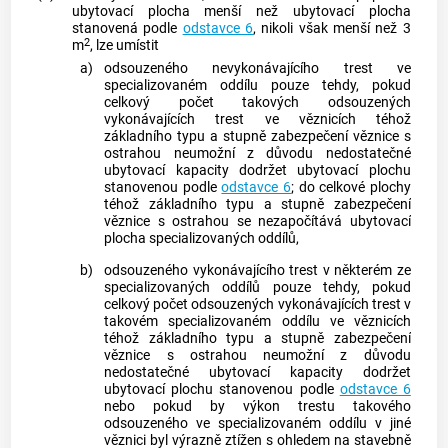
ubytovací plocha menší než ubytovací plocha
stanovená podle
odstavce 6
, nikoli však menší než 3
2
m
, lze umístit
a)
odsouzeného nevykonávajícího trest ve
specializovaném oddílu pouze tehdy, pokud
celkový počet takových odsouzených
vykonávajících trest ve věznicích téhož
základního typu a stupně zabezpečení věznice s
ostrahou neumožní z důvodu nedostatečné
ubytovací kapacity dodržet ubytovací plochu
stanovenou podle
odstavce 6
; do celkové plochy
téhož základního typu a stupně zabezpečení
věznice s ostrahou se nezapočítává ubytovací
plocha specializovaných oddílů,
b)
odsouzeného vykonávajícího trest v některém ze
specializovaných oddílů pouze tehdy, pokud
celkový počet odsouzených vykonávajících trest v
takovém specializovaném oddílu ve věznicích
téhož základního typu a stupně zabezpečení
věznice s ostrahou neumožní z důvodu
nedostatečné ubytovací kapacity dodržet
ubytovací plochu stanovenou podle
odstavce 6
nebo pokud by výkon trestu takového
odsouzeného ve specializovaném oddílu v jiné
věznici byl výrazně ztížen s ohledem na stavebně