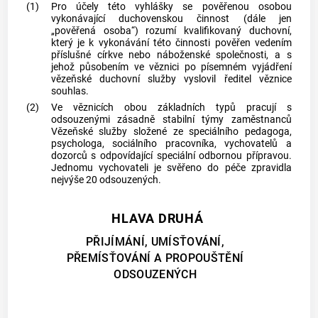
(1)
Pro účely této vyhlášky se pověřenou osobou
vykonávající duchovenskou činnost (dále jen
„pověřená osoba“) rozumí kvalifikovaný duchovní,
který je k vykonávání této činnosti pověřen vedením
příslušné církve nebo náboženské společnosti, a s
jehož působením ve věznici po písemném vyjádření
vězeňské duchovní služby vyslovil ředitel věznice
souhlas.
(2)
Ve věznicích obou základních typů pracují s
odsouzenými zásadně stabilní týmy
zaměstnanců
Vězeňské služby
složené ze speciálního pedagoga,
psychologa, sociálního pracovníka, vychovatelů a
dozorců s odpovídající speciální odbornou přípravou.
Jednomu vychovateli je svěřeno do péče zpravidla
nejvýše 20 odsouzených.
HLAVA DRUHÁ
PŘIJÍMÁNÍ, UMÍSŤOVÁNÍ,
PŘEMÍSŤOVÁNÍ A PROPOUŠTĚNÍ
ODSOUZENÝCH