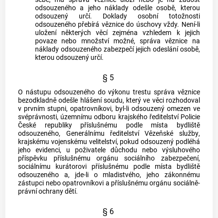
odsouzeného a jeho náklady odešle osobě, kterou
odsouzený určí. Doklady osobní totožnosti
odsouzeného přebírá věznice do úschovy vždy. Není-li
uložení některých věcí zejména vzhledem k jejich
povaze nebo množství možné, správa věznice na
náklady odsouzeného zabezpečí jejich odeslání osobě,
kterou odsouzený určí.
§ 5
O nástupu odsouzeného do výkonu trestu správa věznice
bezodkladně odešle hlášení soudu, který ve věci rozhodoval
v prvním stupni, opatrovníkovi, byl-li odsouzený omezen ve
svéprávnosti, územnímu odboru krajského ředitelství Policie
České republiky příslušnému podle místa bydliště
odsouzeného, Generálnímu ředitelství
Vězeňské služby
,
krajskému vojenskému velitelství, pokud odsouzený podléhá
jeho evidenci, u poživatele důchodu nebo výsluhového
příspěvku příslušnému orgánu sociálního zabezpečení,
sociálnímu kurátorovi příslušnému podle místa bydliště
odsouzeného a, jde-li o mladistvého, jeho zákonnému
zástupci nebo opatrovníkovi a příslušnému orgánu sociálně-
právní ochrany dětí.
§ 6