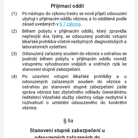
Přijímací oddíl
(1)
Po nástupu do výkonu trestu se nově přijatí odsouzení
ubytují v přijímacím oddílu věznice, a to odděleně podle
zásad uvedených v
§ 7
zákona
.
(2)
Během pobytu v přijímacím oddílu, který zpravidla
nepřevýší dva týdny, se odsouzený podrobí vstupní
lékařské prohlídce včetně nezbytných diagnostických a
laboratorních vyšetření.
(3)
Odsouzený zařazený soudem do věznice s ostrahou se
podrobí během pobytu v příjímacím oddílu rovněž
vstupnímu vyhodnocení vnějších a vnitřních rizik ke
stanovení stupně zabezpečení.
(4)
Po uzavření vstupní lékařské prohlídky a u
odsouzených zařazených soudem do věznice s
ostrahou po stanovení stupně zabezpečení zašle
správa věznice bez zbytečného odkladu Generálnímu
ředitelství
Vězeňské služby
všechny údaje nezbytné k
rozhodnutí o umístění odsouzeného do konkrétní
věznice.
§ 6a
Stanovení stupně zabezpečení u
odsouzených zařazených do