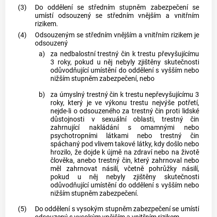
(3)
Do oddělení se středním stupněm zabezpečení se
umístí odsouzený se středním vnějším a vnitřním
rizikem.
(4)
Odsouzeným se středním vnějším a vnitřním rizikem je
odsouzený
a)
za nedbalostní
trestný čin
k trestu převyšujícímu
3 roky, pokud u něj nebyly zjištěny skutečnosti
odůvodňující umístění do oddělení s vyšším nebo
nižším stupněm zabezpečení, nebo
b)
za úmyslný
trestný čin
k trestu nepřevyšujícímu 3
roky, který je ve výkonu trestu nejvýše potřetí,
nejde-li o odsouzeného za
trestný čin
proti lidské
důstojnosti v sexuální oblasti,
trestný čin
zahrnující nakládání s omamnými nebo
psychotropními látkami nebo
trestný čin
spáchaný pod vlivem takové látky, kdy došlo nebo
hrozilo, že dojde k újmě na zdraví nebo na životě
člověka, anebo
trestný čin
, který zahrnoval nebo
měl zahrnovat násilí, včetně pohrůžky násilí,
pokud u něj nebyly zjištěny skutečnosti
odůvodňující umístění do oddělení s vyšším nebo
nižším stupněm zabezpečení.
(5)
Do oddělení s vysokým stupněm zabezpečení se umístí