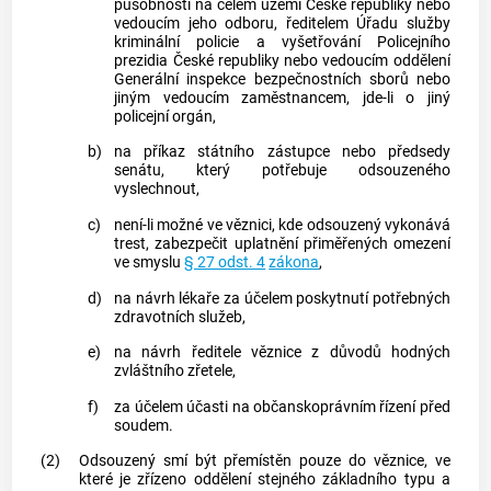
působností na celém území České republiky nebo
vedoucím jeho odboru, ředitelem Úřadu služby
kriminální policie a vyšetřování Policejního
prezidia České republiky nebo vedoucím oddělení
Generální inspekce bezpečnostních sborů nebo
jiným vedoucím zaměstnancem, jde-li o jiný
policejní orgán,
b)
na příkaz státního zástupce nebo předsedy
senátu, který potřebuje odsouzeného
vyslechnout,
c)
není-li možné ve věznici, kde odsouzený vykonává
trest, zabezpečit uplatnění přiměřených omezení
ve smyslu
§ 27 odst. 4
zákona
,
d)
na návrh lékaře za účelem poskytnutí potřebných
zdravotních služeb,
e)
na návrh ředitele věznice z důvodů hodných
zvláštního zřetele,
f)
za účelem účasti na občanskoprávním řízení před
soudem.
(2)
Odsouzený smí být přemístěn pouze do věznice, ve
které je zřízeno oddělení stejného základního typu a