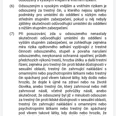
odsouzený s vysokým vnějším a vnitřním rizikem.
(6)
Odsouzeným s vysokým vnějším a vnitřním rizikem je
odsouzený za
trestný čin
, u kterého nejsou splněny
podmínky pro umístění do oddělení s nízkým nebo
středním stupněm zabezpečení, pokud u něj nebyly
zjištěny skutečnosti odůvodňující umístění do oddělení
s nižším stupněm zabezpečení.
(7)
Při posuzování, zda u odsouzeného nenastaly
skutečnosti odůvodňující umístění do oddělení s
vyšším stupněm zabezpečení, se zohledňuje zejména
míra rizika opětovného selhání vyplývající z trestné
činnosti odsouzeného, stupeň a povaha narušení
odsouzeného, nevykonaná ochranná opatření, průběh
předchozích výkonů trestů, hrozba útěku a další
trestní
řízení
, zejména pro
trestný čin
proti lidské důstojnosti v
sexuální oblasti,
trestný čin
zahrnující nakládání s
omamnými nebo psychotropními látkami nebo
trestný
čin
spáchaný pod vlivem takové látky, kdy došlo nebo
hrozilo, že dojde k újmě na zdraví nebo na životě
člověka, anebo
trestný čin
, který zahrnoval nebo měl
zahrnovat násilí, včetně pohrůžky násilí, anebo
skutečnost, že odsouzený byl již v minulosti odsouzen
za
trestný čin
proti lidské důstojnosti v sexuální oblasti,
trestný čin
zahrnující nakládání s omamnými nebo
psychotropními látkami nebo
trestný čin
spáchaný
pod vlivem takové látky, kdy došlo nebo hrozilo, že