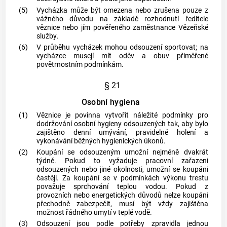
(5)
Vycházka může být omezena nebo zrušena pouze z
vážného důvodu na základě rozhodnutí ředitele
věznice nebo jím pověřeného
zaměstnance Vězeňské
služby
.
(6)
V průběhu vycházek mohou odsouzení sportovat; na
vycházce musejí mít oděv a obuv přiměřené
povětrnostním podmínkám.
§ 21
Osobní hygiena
(1)
Věznice je povinna vytvořit náležité podmínky pro
dodržování osobní hygieny odsouzených tak, aby bylo
zajištěno denní umývání, pravidelné holení a
vykonávání běžných hygienických úkonů.
(2)
Koupání se odsouzeným umožní nejméně dvakrát
týdně. Pokud to vyžaduje pracovní zařazení
odsouzených nebo jiné okolnosti, umožní se koupání
častěji. Za koupání se v podmínkách výkonu trestu
považuje sprchování teplou vodou. Pokud z
provozních nebo energetických důvodů nelze koupání
přechodně zabezpečit, musí být vždy zajištěna
možnost řádného umytí v teplé vodě.
(3)
Odsouzení jsou podle potřeby zpravidla jednou