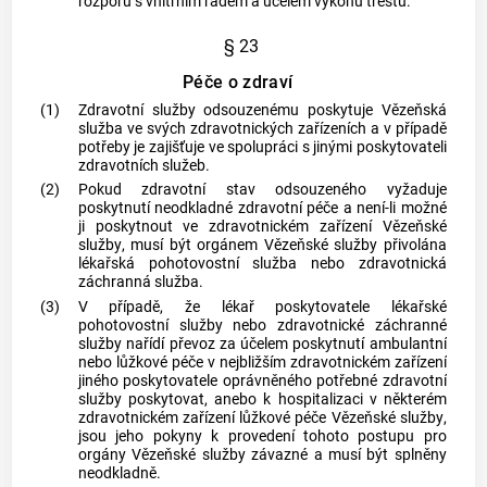
rozporu s vnitřním řádem a účelem výkonu trestu.
§ 23
Péče o zdraví
(1)
Zdravotní služby odsouzenému poskytuje
Vězeňská
služba
ve svých zdravotnických zařízeních a v případě
potřeby je zajišťuje ve spolupráci s jinými poskytovateli
zdravotních služeb.
(2)
Pokud zdravotní stav odsouzeného vyžaduje
poskytnutí neodkladné zdravotní péče a není-li možné
ji poskytnout ve zdravotnickém zařízení
Vězeňské
služby
, musí být orgánem
Vězeňské služby
přivolána
lékařská pohotovostní služba nebo zdravotnická
záchranná služba.
(3)
V případě, že lékař poskytovatele lékařské
pohotovostní služby nebo zdravotnické záchranné
služby nařídí převoz za účelem poskytnutí ambulantní
nebo lůžkové péče v nejbližším zdravotnickém zařízení
jiného poskytovatele oprávněného potřebné zdravotní
služby poskytovat, anebo k
hospitalizaci
v některém
zdravotnickém zařízení lůžkové péče
Vězeňské služby
,
jsou jeho pokyny k provedení tohoto postupu pro
orgány
Vězeňské služby
závazné a musí být splněny
neodkladně.