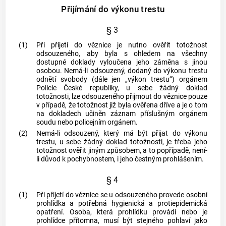
Přijímání do výkonu trestu
§ 3
(1)
Při přijetí do věznice je nutno ověřit totožnost
odsouzeného, aby byla s ohledem na všechny
dostupné doklady vyloučena jeho záměna s jinou
osobou. Nemá-li odsouzený, dodaný do výkonu trestu
odnětí svobody (dále jen „výkon trestu“) orgánem
Policie České republiky, u sebe žádný doklad
totožnosti, lze odsouzeného přijmout do věznice pouze
v případě, že totožnost již byla ověřena dříve a je o tom
na dokladech učiněn záznam příslušným orgánem
soudu nebo policejním orgánem.
(2)
Nemá-li odsouzený, který má být přijat do výkonu
trestu, u sebe žádný doklad totožnosti, je třeba jeho
totožnost ověřit jiným způsobem, a to popřípadě, není-
li důvod k pochybnostem, i jeho čestným prohlášením.
§ 4
(1)
Při přijetí do věznice se u odsouzeného provede osobní
prohlídka a potřebná hygienická a protiepidemická
opatření. Osoba, která prohlídku provádí nebo je
prohlídce přítomna, musí být stejného pohlaví jako