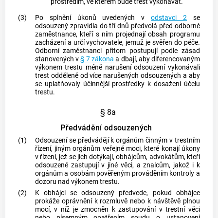
prostředím, ve kterém bude trest vykonávat.
(3)
Po splnění úkonů uvedených v
odstavci 2
se
odsouzený zpravidla do tří dnů předvolá před odborné
zaměstnance, kteří s ním projednají obsah programu
zacházení a určí vychovatele, jemuž je svěřen do péče.
Odborní zaměstnanci přitom postupují podle zásad
stanovených v
§ 7
zákona
a dbají, aby diferencovaným
výkonem trestu méně narušení odsouzení vykonávali
trest odděleně od více narušených odsouzených a aby
se uplatňovaly účinnější prostředky k dosažení účelu
trestu.
§ 8a
Předvádění odsouzených
(1)
Odsouzení se předvádějí k
orgánům činným v trestním
řízení
, jiným orgánům veřejné moci, které konají úkony
v řízení, jež se jich dotýkají, obhájcům,
advokátům
, kteří
odsouzené zastupují v jiné věci, a znalcům, jakož i k
orgánům a osobám pověřeným prováděním kontroly a
dozoru nad výkonem trestu.
(2)
K obhájci se odsouzený předvede, pokud obhájce
prokáže oprávnění k rozmluvě nebo k návštěvě plnou
mocí, v níž je zmocněn k zastupování v trestní věci
nebo písemným opatřením soudu o ustanovení