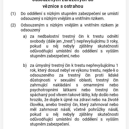
věznice s ostrahou
(1)
Do oddělení s nízkým stupněm zabezpečení se umístí
odsouzený s nízkým vnějším a vnitřním rizikem.
(2)
Odsouzeným s nízkým vnějším a vnitřním rizikem je
odsouzený
a)
za nedbalostní
trestný čin
k trestu odnětí
svobody (dále jen „trest“) nepřevyšujícímu 3 roky,
pokud u něj nebyly zjištěny skutečnosti
odůvodňující umístění do oddělení s vyšším
stupněm zabezpečení, nebo
b)
za úmyslný
trestný čin
k trestu nepřevyšujícímu 1
rok, který dosud nebyl ve výkonu trestu, nejde-li o
odsouzeného za
trestný čin
proti lidské
důstojnosti v sexuální oblasti,
trestný čin
zahrnující nakládání s omamnými nebo
psychotropními látkami nebo
trestný čin
spáchaný pod vlivem takové látky, kdy došlo nebo
hrozilo, že dojde k újmě na zdraví nebo na životě
člověka, anebo
trestný čin
, který zahrnoval nebo
měl zahrnovat násilí, včetně pohrůžky násilí,
pokud u něj nebyly zjištěny skutečnosti
odůvodňující umístění do oddělení s vyšším
stupněm zabezpečení.