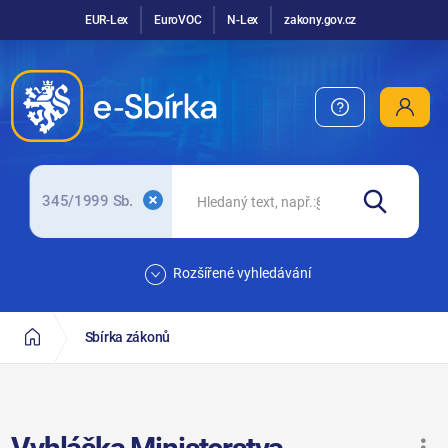
EUR-Lex
EuroVOC
N-Lex
zakony.gov.cz
345/1999 Sb.
Rozšířené vyhledávání
Sbírka zákonů