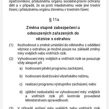
opatrovníkovi, příslušnému orgánu sociálně-právní ochrany
dětí a v případě, že se proti mladistvému vede jiné
trestní
řízení
, i příslušnému orgánu činnému v
trestním řízení
.
§ 11a
Změna stupně zabezpečení u
odsouzených zařazených do
věznice s ostrahou
(1)
Rozhodnout o změně umístění do některého z oddělení
věznice s ostrahou je možné pouze na základě změny
míry vnějších nebo vnitřních rizik.
(2)
Vyhodnocení míry vnějších a vnitřních rizik se posuzuje
vždy alespoň při
a)
hodnocení plnění programu zacházení,
b)
hodnocení dodržování vězeňského režimu,
c)
realizaci programu výstupního zacházení, nebo
d)
zjištění nedostatků ve vyhodnocení míry vnějších
a vnitřních rizik při kontrole provedené
Ministerstvem spravedlnosti.
(3)
V případě snížení míry vnějších nebo vnitřních rizik