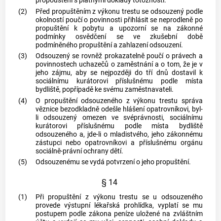
propouštěni s platnými doklady totožnosti.
(2)
Před propuštěním z výkonu trestu se odsouzený podle
okolností poučí o povinnosti přihlásit se neprodleně po
propuštění k pobytu a upozorní se na zákonné
podmínky osvědčení se ve zkušební době
podmíněného propuštění a zahlazení odsouzení.
(3)
Odsouzený se rovněž prokazatelně poučí o právech a
povinnostech uchazečů o zaměstnání a o tom, že je v
jeho zájmu, aby se nejpozději do tří dnů dostavil k
sociálnímu kurátorovi příslušnému podle místa
bydliště, popřípadě ke svému zaměstnavateli.
(4)
O propuštění odsouzeného z výkonu trestu správa
věznice bezodkladně odešle hlášení opatrovníkovi, byl-
li odsouzený omezen ve svéprávnosti, sociálnímu
kurátorovi příslušnému podle místa bydliště
odsouzeného a, jde-li o mladistvého, jeho zákonnému
zástupci nebo opatrovníkovi a příslušnému orgánu
sociálně-právní ochrany dětí.
(5)
Odsouzenému se vydá potvrzení o jeho propuštění.
§ 14
(1)
Při propuštění z výkonu trestu se u odsouzeného
provede výstupní lékařská prohlídka, vyplatí se mu
postupem podle zákona peníze uložené na
zvláštním