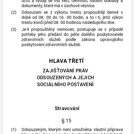
účtu
a vydají se mu věci, cennosti, osobní doklady a
dokumenty, které má v úschově věznice.
(2)
Odsouzení se z výkonu trestu propouštějí denně v
době od 08. 00 do 16. 00 hodin, a to i ti, jimž výkon
trestu končí před 08. 00 hodinou následujícího dne.
(3)
Je-li propouštěný nemocen, postupuje se v případě
potřeby jeho předání do péče dalšího poskytovatele
zdravotních služeb podle zákona upravujícího
poskytování zdravotních služeb.
HLAVA TŘETÍ
ZAJIŠŤOVÁNÍ PRÁV
ODSOUZENÝCH A JEJICH
SOCIÁLNÍHO POSTAVENÍ
Stravování
§ 15
(1)
Odsouzeným, kterým není umožněna vlastní příprava