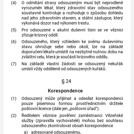
(4)
O odmítání stravy odsouzeným musí být neprodleně
vyrozuměn lékař, který zdravotní stav odsouzeného
soustavně kontroluje a rozhoduje o způsobu dohledu
nad jeho zdravotním stavem, a státní zástupce, který
vykonává dozor nad výkonem trestu.
(5)
Pro odsouzené v akutní duševní tísni se ve věznici
zřizuje krizový oddíl.
(6)
Odsouzeného, který vzhledem ke svému duševnímu
stavu ohrožuje sebe nebo okolí, lze na základě
doporučení lékaře umístit na nezbytně nutnou dobu na
zvláštní celu, která je součástí krizového oddílu.
(7)
Na základě vlastní žádosti se odsouzený nekuřák
umístí vždy odděleně od odsouzených kuřáků.
§ 24
Korespondence
(1)
Odsouzený může přijímat a odesílat korespondenci
pouze písemnou formou prostřednictvím držitele
poštovní licence (dále jen „poštovní úřad“).
(2)
Ředitelem věznice pověření
zaměstnanci Vězeňské
služby
(zpravidla vychovatelé) mohou bez souhlasu
odsouzeného zkontrolovat obsah korespondence
a)
adresované odsouzenému,