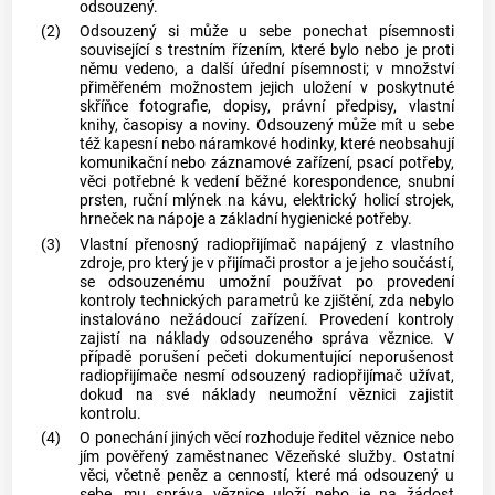
odsouzený.
(2)
Odsouzený si může u sebe ponechat písemnosti
související s
trestním řízením
, které bylo nebo je proti
němu vedeno, a další úřední písemnosti; v množství
přiměřeném možnostem jejich uložení v poskytnuté
skříňce fotografie, dopisy, právní předpisy, vlastní
knihy, časopisy a noviny. Odsouzený může mít u sebe
též kapesní nebo náramkové hodinky, které neobsahují
komunikační nebo záznamové zařízení, psací potřeby,
věci potřebné k vedení běžné korespondence, snubní
prsten, ruční mlýnek na kávu, elektrický holicí strojek,
hrneček na nápoje a základní hygienické potřeby.
(3)
Vlastní přenosný radiopřijímač napájený z vlastního
zdroje, pro který je v přijímači prostor a je jeho součástí,
se odsouzenému umožní používat po provedení
kontroly technických parametrů ke zjištění, zda nebylo
instalováno nežádoucí zařízení. Provedení kontroly
zajistí na náklady odsouzeného správa věznice. V
případě porušení pečeti dokumentující neporušenost
radiopřijímače nesmí odsouzený radiopřijímač užívat,
dokud na své náklady neumožní věznici zajistit
kontrolu.
(4)
O ponechání jiných věcí rozhoduje ředitel věznice nebo
jím pověřený
zaměstnanec Vězeňské služby
. Ostatní
věci, včetně peněz a cenností, které má odsouzený u
sebe, mu správa věznice uloží nebo je na žádost