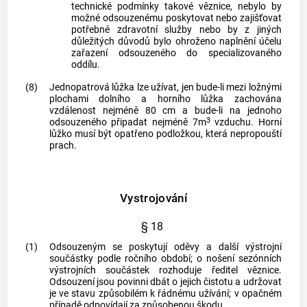
technické podmínky takové věznice, nebylo by
možné odsouzenému poskytovat nebo zajišťovat
potřebné zdravotní služby nebo by z jiných
důležitých důvodů bylo ohroženo naplnění účelu
zařazení odsouzeného do specializovaného
oddílu.
(8)
Jednopatrová lůžka lze užívat, jen bude-li mezi ložnými
plochami dolního a horního lůžka zachována
vzdálenost nejméně 80 cm a bude-li na jednoho
3
odsouzeného připadat nejméně 7m
vzduchu. Horní
lůžko musí být opatřeno podložkou, která nepropouští
prach.
Vystrojování
§ 18
(1)
Odsouzeným se poskytují oděvy a další výstrojní
součástky podle ročního období; o nošení sezónních
výstrojních součástek rozhoduje ředitel věznice.
Odsouzení jsou povinni dbát o jejich čistotu a udržovat
je ve stavu způsobilém k řádnému užívání; v opačném
případě odpovídají za způsobenou škodu.