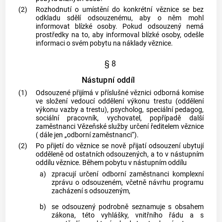
(2)
Rozhodnutí o umístění do konkrétní věznice se bez
odkladu sdělí odsouzenému, aby o něm mohl
informovat blízké osoby. Pokud odsouzený nemá
prostředky na to, aby informoval blízké osoby, odešle
informaci o svém pobytu na náklady věznice.
§ 8
Nástupní oddíl
(1)
Odsouzené přijímá v příslušné věznici odborná komise
ve složení vedoucí oddělení výkonu trestu (oddělení
výkonu vazby a trestu), psycholog, speciální pedagog,
sociální pracovník, vychovatel, popřípadě další
zaměstnanci Vězeňské služby
určení ředitelem věznice
( dále jen „odborní zaměstnanci“).
(2)
Po přijetí do věznice se nově přijatí odsouzení ubytují
odděleně od ostatních odsouzených, a to v nástupním
oddílu věznice. Během pobytu v nástupním oddílu
a)
zpracují určení odborní zaměstnanci
komplexní
zprávu
o odsouzeném, včetně návrhu programu
zacházení s odsouzeným,
b)
se odsouzený podrobně seznamuje s obsahem
zákona, této vyhlášky, vnitřního řádu a s