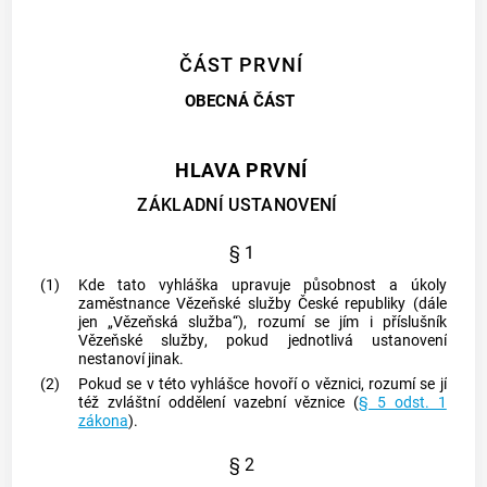
ČÁST PRVNÍ
OBECNÁ ČÁST
HLAVA PRVNÍ
ZÁKLADNÍ USTANOVENÍ
§ 1
(1)
Kde tato vyhláška upravuje působnost a úkoly
zaměstnance Vězeňské služby
České republiky (dále
jen „
Vězeňská služba
“), rozumí se jím i příslušník
Vězeňské služby
, pokud jednotlivá ustanovení
nestanoví jinak.
(2)
Pokud se v této vyhlášce hovoří o věznici, rozumí se jí
též zvláštní oddělení vazební věznice (
§ 5 odst. 1
zákona
).
§ 2