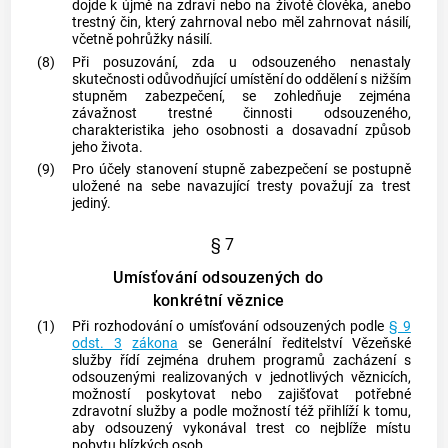
dojde k újmě na zdraví nebo na životě člověka, anebo
trestný čin
, který zahrnoval nebo měl zahrnovat násilí,
včetně pohrůžky násilí.
(8)
Při posuzování, zda u odsouzeného nenastaly
skutečnosti odůvodňující umístění do oddělení s nižším
stupněm zabezpečení, se zohledňuje zejména
závažnost trestné činnosti odsouzeného,
charakteristika jeho osobnosti a dosavadní způsob
jeho života.
(9)
Pro účely stanovení stupně zabezpečení se postupně
uložené na sebe navazující tresty považují za trest
jediný.
§ 7
Umísťování odsouzených do
konkrétní věznice
(1)
Při rozhodování o umísťování odsouzených podle
§ 9
odst. 3
zákona
se Generální ředitelství
Vězeňské
služby
řídí zejména druhem programů zacházení s
odsouzenými realizovaných v jednotlivých věznicích,
možností poskytovat nebo zajišťovat potřebné
zdravotní služby a podle možností též přihlíží k tomu,
aby odsouzený vykonával trest co nejblíže místu
pobytu blízkých osob.