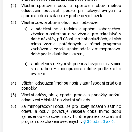
(2)
Vlastní sportovní oděv a sportovní obuv mohou
odsouzení používat pouze při tělovýchovných a
sportovních aktivitách a v průběhu vycházek.
(3)
Vlastní oděv a obuv mohou nosit odsouzení:
a)
v oddělení se středním stupněm zabezpečení
věznice s ostrahou a ve věznici pro mladistvé v
době návštěv, při účasti na bohoslužbách, akcích
mimo věznici pořádaných v rámci programu
zacházení a ve výstupním oddíle v mimopracovní
době podle vlastního uvážení,
b)
v oddělení s nízkým stupněm zabezpečení věznice
s ostrahou v mimopracovní době podle svého
uvážení.
(4)
Všichni odsouzení mohou nosit vlastní spodní prádlo a
ponožky.
(5)
Vlastní oděvy, obuv, spodní prádlo a ponožky udržují
odsouzení v čistotě na vlastní náklady.
(6)
Za mimopracovní dobu se pro účely nošení vlastního
oděvu a obuvi považuje veškerá doba mimo dobu
vymezenou v časovém rozvrhu dne pro realizaci aktivit
programu zacházení uvedených v
§ 36 odst. 3 až 6.