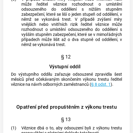
může ředitel věznice rozhodnout o umístění
odsouzeného do oddělení s nižším stupněm
zabezpečení, které se liší o jeden stupeň od oddělení, v
němž se vykonává trest. V případě zvýšení míry
vnějších nebo vnitřních rizik ředitel věznice může
rozhodnout o umístění odsouzeného do oddělení s
vyšším stupněm zabezpečení, které se v mimořádných
případech může lišit až o dva stupně od oddělení, v
němž se vykonává trest.
§ 12
Výstupní oddíl
Do výstupního oddílu zařazuje odsouzené zpravidla šest
měsíců před očekávaným skončením výkonu trestu ředitel
věznice na návrh odborných zaměstnanců (
§ 8 odst. 1
).
Opatření před propuštěním z výkonu trestu
§ 13
(1)
Věznice dbá o to, aby odsouzení byli z výkonu trestu