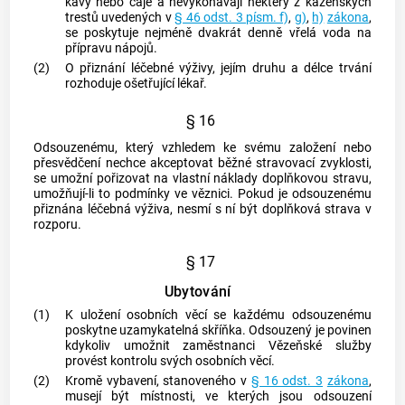
kávy nebo čaje a nevykonávají některý z kázeňských
trestů uvedených v
§ 46 odst. 3 písm. f)
,
g)
,
h)
zákona
,
se poskytuje nejméně dvakrát denně vřelá voda na
přípravu nápojů.
(2)
O přiznání léčebné výživy, jejím druhu a délce trvání
rozhoduje ošetřující lékař.
§ 16
Odsouzenému, který vzhledem ke svému založení nebo
přesvědčení nechce akceptovat běžné stravovací zvyklosti,
se umožní pořizovat na vlastní náklady doplňkovou stravu,
umožňují-li to podmínky ve věznici. Pokud je odsouzenému
přiznána léčebná výživa, nesmí s ní být doplňková strava v
rozporu.
§ 17
Ubytování
(1)
K uložení osobních věcí se každému odsouzenému
poskytne uzamykatelná skříňka. Odsouzený je povinen
kdykoliv umožnit
zaměstnanci Vězeňské služby
provést kontrolu svých osobních věcí.
(2)
Kromě vybavení, stanoveného v
§ 16 odst. 3
zákona
,
musejí být místnosti, ve kterých jsou odsouzení