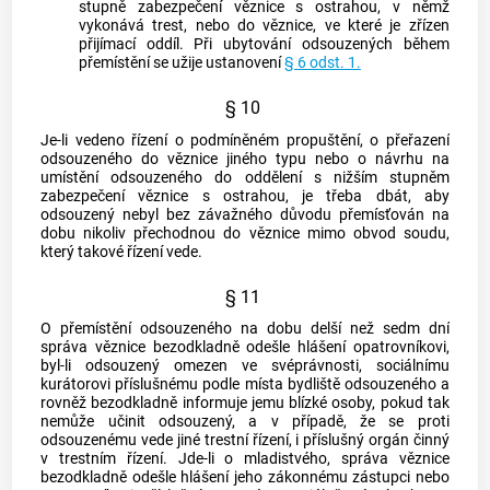
stupně zabezpečení věznice s ostrahou, v němž
vykonává trest, nebo do věznice, ve které je zřízen
přijímací oddíl. Při ubytování odsouzených během
přemístění se užije ustanovení
§ 6 odst. 1.
§ 10
Je-li vedeno řízení o podmíněném propuštění, o přeřazení
odsouzeného do věznice jiného typu nebo o návrhu na
umístění odsouzeného do oddělení s nižším stupněm
zabezpečení věznice s ostrahou, je třeba dbát, aby
odsouzený nebyl bez závažného důvodu přemísťován na
dobu nikoliv přechodnou do věznice mimo obvod soudu,
který takové řízení vede.
§ 11
O přemístění odsouzeného na dobu delší než sedm dní
správa věznice bezodkladně odešle hlášení opatrovníkovi,
byl-li odsouzený omezen ve svéprávnosti, sociálnímu
kurátorovi příslušnému podle místa bydliště odsouzeného a
rovněž bezodkladně informuje jemu blízké osoby, pokud tak
nemůže učinit odsouzený, a v případě, že se proti
odsouzenému vede jiné
trestní řízení
, i příslušný
orgán činný
v trestním řízení
. Jde-li o mladistvého, správa věznice
bezodkladně odešle hlášení jeho zákonnému zástupci nebo