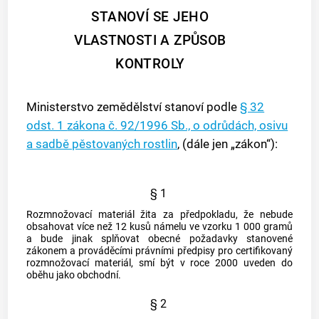
STANOVÍ SE JEHO
VLASTNOSTI A ZPŮSOB
KONTROLY
Ministerstvo zemědělství stanoví podle
§ 32
odst. 1
zákona č. 92/1996 Sb., o odrůdách, osivu
a sadbě pěstovaných rostlin
, (dále jen „zákon“):
§ 1
Rozmnožovací materiál
žita za předpokladu, že nebude
obsahovat více než 12 kusů námelu ve vzorku 1 000 gramů
a bude jinak splňovat obecné požadavky stanovené
zákonem a prováděcími právními předpisy pro
certifikovaný
rozmnožovací materiál
, smí být v roce 2000 uveden do
oběhu jako obchodní.
§ 2