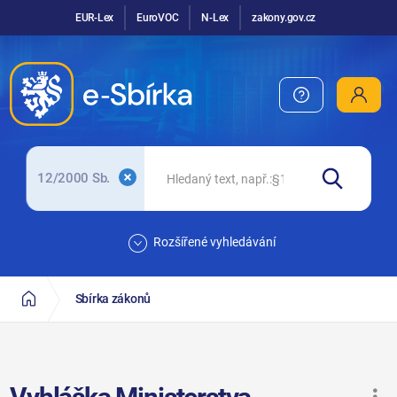
EUR-Lex
EuroVOC
N-Lex
zakony.gov.cz
12/2000 Sb.
Rozšířené vyhledávání
Sbírka zákonů