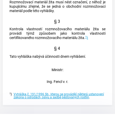
Rozmnožovací materiál
žita musí nést označení, z něhož je
kupujícímu zřejmé, že se jedná o
obchodní rozmnožovací
materiál
podle této vyhlášky.
§ 3
Kontrola vlastností
rozmnožovacího materiálu
žita se
provádí týmž způsobem jako kontrola vlastností
1
certifikovaného rozmnožovacího materiálu
žita.
)
§ 4
Tato vyhláška nabývá účinnosti dnem vyhlášení.
Ministr:
Ing. Fencl v. r.
1
)
Vyhláška č. 191/1996 Sb., kterou se provádějí některá ustanovení
zákona o odrůdách, osivu a sadbě pěstovaných rostlin
.