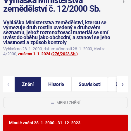
Vyhláška Ministerstva
zemědělství č. 12/2000 Sb.
Vyhláška Ministerstva zemědělství, kterou se
vymezuje druh rostlin uvedený v druhovém
seznamu, jehož rozmnožovací materiál se smí
uvést do oběhu jako obchodní, a stanoví se jeho
vlastnosti a způsob kontroly
Vyhlášeno 28. 1. 2000
, datum účinnosti 28. 1. 2000
, částka
4/2000
,
zrušeno 1. 1. 2024
(
276/2023 Sb.
)
Znění
Historie
Souvislosti
Další i
MENU ZNĚNÍ
Minulé znění
28. 1. 2000 - 31. 12. 2023