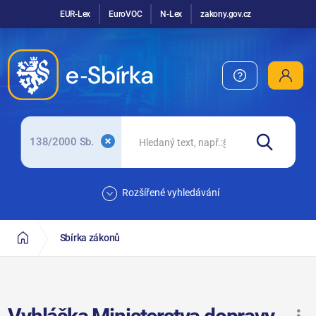
EUR-Lex
EuroVOC
N-Lex
zakony.gov.cz
138/2000 Sb.
Rozšířené vyhledávání
Sbírka zákonů