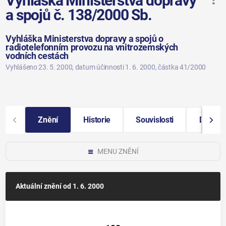
Vyhláška Ministerstva dopravy
a spojů č. 138/2000 Sb.
Vyhláška Ministerstva dopravy a spojů o
radiotelefonním provozu na vnitrozemských
vodních cestách
Vyhlášeno 23. 5. 2000
, datum účinnosti 1. 6. 2000
, částka 41/2000
Znění
Historie
Souvislosti
Další i
MENU ZNĚNÍ
Aktuální znění
od 1. 6. 2000