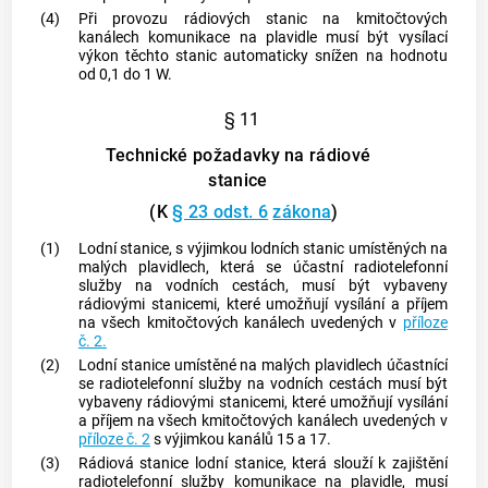
(4)
Při provozu rádiových stanic na kmitočtových
kanálech komunikace na plavidle musí být vysílací
výkon těchto stanic automaticky snížen na hodnotu
od 0,1 do 1 W.
§ 11
Technické požadavky na rádiové
stanice
(K
§ 23 odst. 6
zákona
)
(1)
Lodní stanice, s výjimkou lodních stanic umístěných na
malých plavidlech, která se účastní radiotelefonní
služby na vodních cestách, musí být vybaveny
rádiovými stanicemi, které umožňují vysílání a příjem
na všech kmitočtových kanálech uvedených v
příloze
č. 2.
(2)
Lodní stanice umístěné na malých plavidlech účastnící
se radiotelefonní služby na vodních cestách musí být
vybaveny rádiovými stanicemi, které umožňují vysílání
a příjem na všech kmitočtových kanálech uvedených v
příloze č. 2
s výjimkou kanálů 15 a 17.
(3)
Rádiová stanice lodní stanice, která slouží k zajištění
radiotelefonní služby komunikace na plavidle, musí