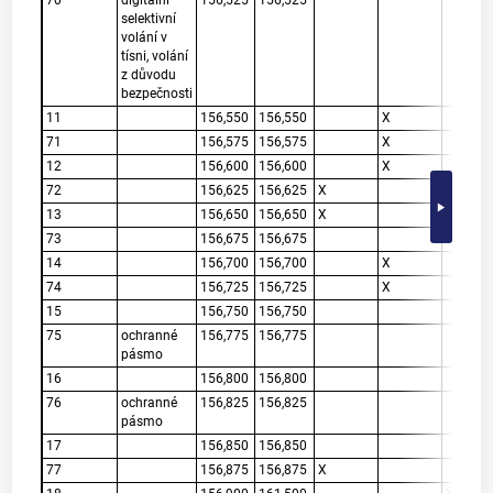
selektivní
volání v
tísni, volání
z důvodu
bezpečnosti
11
156,550
156,550
X
71
156,575
156,575
X
12
156,600
156,600
X
72
156,625
156,625
X
13
156,650
156,650
X
73
156,675
156,675
X
14
156,700
156,700
X
74
156,725
156,725
X
15
156,750
156,750
75
ochranné
156,775
156,775
pásmo
16
156,800
156,800
76
ochranné
156,825
156,825
pásmo
17
156,850
156,850
77
156,875
156,875
X