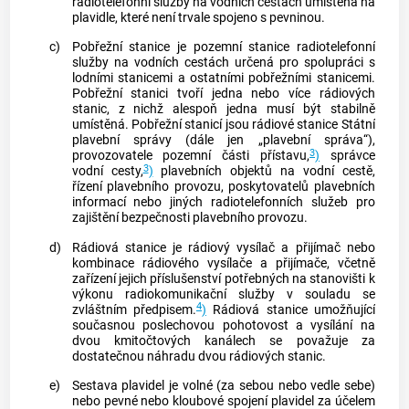
radiotelefonní služby na vodních cestách umístěná na
plavidle, které není trvale spojeno s pevninou.
c)
Pobřežní stanice
je pozemní stanice radiotelefonní
služby na vodních cestách určená pro spolupráci s
lodními stanicemi a ostatními
pobřežními stanicemi
.
Pobřežní stanici
tvoří jedna nebo více rádiových
stanic, z nichž alespoň jedna musí být stabilně
umístěná.
Pobřežní stanicí
jsou rádiové stanice Státní
plavební správy (dále jen „plavební správa“),
3
provozovatele pozemní části přístavu,
)
správce
3
vodní cesty,
)
plavebních objektů na vodní cestě,
řízení plavebního provozu, poskytovatelů plavebních
informací nebo jiných radiotelefonních služeb pro
zajištění bezpečnosti plavebního provozu.
d)
Rádiová stanice je rádiový vysílač a přijímač nebo
kombinace rádiového vysílače a přijímače, včetně
zařízení jejich příslušenství potřebných na stanovišti k
výkonu radiokomunikační služby v souladu se
4
zvláštním předpisem.
)
Rádiová stanice umožňující
současnou poslechovou pohotovost a vysílání na
dvou kmitočtových kanálech se považuje za
dostatečnou náhradu dvou rádiových stanic.
e)
Sestava plavidel je volné (za sebou nebo vedle sebe)
nebo pevné nebo kloubové spojení plavidel za účelem