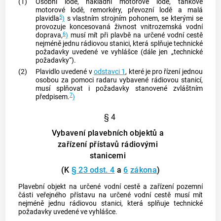
(1)
Osobní lodě, nákladní motorové lodě, tankové
motorové lodě, remorkéry, převozní lodě a malá
5
plavidla
)
s vlastním strojním pohonem, se kterými se
provozuje koncesovaná
živnost
vnitrozemská vodní
6
doprava,
)
musí mít při plavbě na určené vodní cestě
nejméně jednu rádiovou stanici, která splňuje technické
požadavky uvedené ve vyhlášce (dále jen „technické
požadavky“).
(2)
Plavidlo uvedené v
odstavci 1
, které je pro řízení jednou
osobou za pomoci radaru vybavené rádiovou stanicí,
musí splňovat i požadavky stanovené zvláštním
7
předpisem.
)
§ 4
Vybavení plavebních objektů a
zařízení přístavů rádiovými
stanicemi
(K
§ 23 odst. 4
a
6
zákona
)
Plavební objekt na určené vodní cestě a zařízení pozemní
části veřejného přístavu na určené vodní cestě musí mít
nejméně jednu rádiovou stanici, která splňuje technické
požadavky uvedené ve vyhlášce.