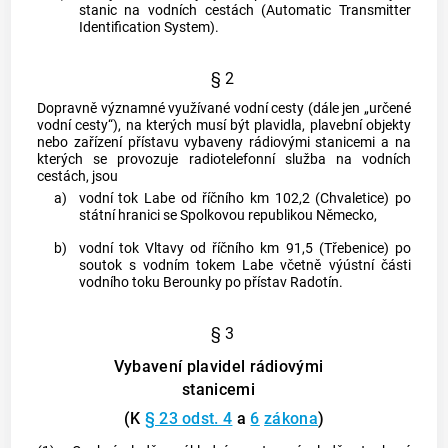
stanic na vodních cestách (Automatic Transmitter
Identification System).
§ 2
Dopravně významné využívané vodní cesty (dále jen „určené
vodní cesty“), na kterých musí být plavidla, plavební objekty
nebo zařízení přístavu vybaveny rádiovými stanicemi a na
kterých se provozuje radiotelefonní služba na vodních
cestách, jsou
a)
vodní tok Labe od říčního km 102,2 (Chvaletice) po
státní hranici se Spolkovou republikou Německo,
b)
vodní tok Vltavy od říčního km 91,5 (Třebenice) po
soutok s vodním tokem Labe včetně výústní části
vodního toku Berounky po přístav Radotín.
§ 3
Vybavení plavidel rádiovými
stanicemi
(K
§ 23 odst. 4
a
6
zákona
)