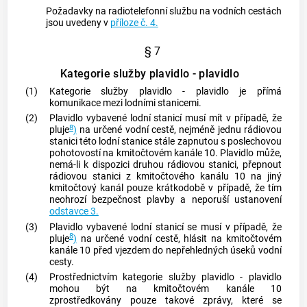
Požadavky na radiotelefonní službu na vodních cestách
jsou uvedeny v
příloze č. 4.
§ 7
Kategorie služby plavidlo - plavidlo
(1)
Kategorie služby plavidlo - plavidlo je přímá
komunikace mezi lodními stanicemi.
(2)
Plavidlo vybavené lodní stanicí musí mít v případě, že
8
pluje
)
na určené vodní cestě, nejméně jednu rádiovou
stanici této lodní stanice stále zapnutou s poslechovou
pohotovostí na kmitočtovém kanále 10. Plavidlo může,
nemá-li k dispozici druhou rádiovou stanici, přepnout
rádiovou stanici z kmitočtového kanálu 10 na jiný
kmitočtový kanál pouze krátkodobě v případě, že tím
neohrozí bezpečnost plavby a neporuší ustanovení
odstavce 3.
(3)
Plavidlo vybavené lodní stanicí se musí v případě, že
8
pluje
)
na určené vodní cestě, hlásit na kmitočtovém
kanále 10 před vjezdem do nepřehledných úseků vodní
cesty.
(4)
Prostřednictvím kategorie služby plavidlo - plavidlo
mohou být na kmitočtovém kanále 10
zprostředkovány pouze takové zprávy, které se