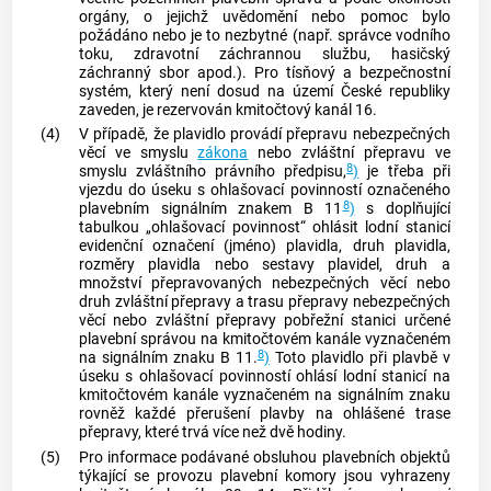
orgány, o jejichž uvědomění nebo pomoc bylo
požádáno nebo je to nezbytné (např. správce vodního
toku, zdravotní záchrannou službu, hasičský
záchranný sbor apod.). Pro tísňový a bezpečnostní
systém, který není dosud na území České republiky
zaveden, je rezervován kmitočtový kanál 16.
(4)
V případě, že plavidlo provádí přepravu nebezpečných
věcí ve smyslu
zákona
nebo zvláštní přepravu ve
8
smyslu zvláštního právního předpisu,
)
je třeba při
vjezdu do úseku s ohlašovací povinností označeného
8
plavebním signálním znakem B 11
)
s doplňující
tabulkou „ohlašovací povinnost“ ohlásit lodní stanicí
evidenční označení (jméno) plavidla, druh plavidla,
rozměry plavidla nebo sestavy plavidel, druh a
množství přepravovaných nebezpečných věcí nebo
druh zvláštní přepravy a trasu přepravy nebezpečných
věcí nebo zvláštní přepravy
pobřežní stanici
určené
plavební správou na kmitočtovém kanále vyznačeném
8
na signálním znaku B 11.
)
Toto plavidlo při plavbě v
úseku s ohlašovací povinností ohlásí lodní stanicí na
kmitočtovém kanále vyznačeném na signálním znaku
rovněž každé přerušení plavby na ohlášené trase
přepravy, které trvá více než dvě hodiny.
(5)
Pro informace podávané obsluhou plavebních objektů
týkající se provozu plavební komory jsou vyhrazeny