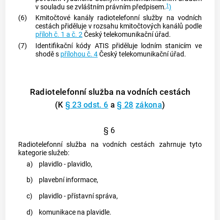
1
v souladu se zvláštním právním předpisem.
)
(6)
Kmitočtové kanály radiotelefonní služby na vodních
cestách přiděluje v rozsahu kmitočtových kanálů podle
příloh č. 1 a č. 2
Český telekomunikační úřad.
(7)
Identifikační kódy ATIS přiděluje lodním stanicím ve
shodě s
přílohou č. 4
Český telekomunikační úřad.
Radiotelefonní služba na vodních cestách
(K
§ 23 odst. 6
a
§ 28
zákona
)
§ 6
Radiotelefonní služba na vodních cestách zahrnuje tyto
kategorie služeb:
a)
plavidlo - plavidlo,
b)
plavební informace,
c)
plavidlo - přístavní správa,
d)
komunikace na plavidle.