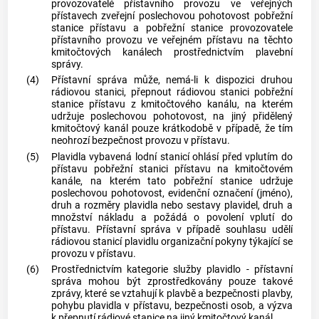
provozovatelé přístavního provozu ve veřejných
přístavech zveřejní poslechovou pohotovost
pobřežní
stanice
přístavu a
pobřežní stanice
provozovatele
přístavního provozu ve veřejném přístavu na těchto
kmitočtových kanálech prostřednictvím plavební
správy.
(4)
Přístavní správa může, nemá-li k dispozici druhou
rádiovou stanici, přepnout rádiovou stanici
pobřežní
stanice
přístavu z kmitočtového kanálu, na kterém
udržuje poslechovou pohotovost, na jiný přidělený
kmitočtový kanál pouze krátkodobě v případě, že tím
neohrozí bezpečnost provozu v přístavu.
(5)
Plavidla vybavená lodní stanicí ohlásí před vplutím do
přístavu
pobřežní stanici
přístavu na kmitočtovém
kanále, na kterém tato
pobřežní stanice
udržuje
poslechovou pohotovost, evidenční označení (jméno),
druh a rozměry plavidla nebo sestavy plavidel, druh a
množství nákladu a požádá o povolení vplutí do
přístavu. Přístavní správa v případě souhlasu udělí
rádiovou stanicí plavidlu organizační pokyny týkající se
provozu v přístavu.
(6)
Prostřednictvím kategorie služby plavidlo - přístavní
správa mohou být zprostředkovány pouze takové
zprávy, které se vztahují k plavbě a bezpečnosti plavby,
pohybu plavidla v přístavu, bezpečnosti osob, a výzva
k přepnutí rádiové stanice na jiný kmitočtový kanál.