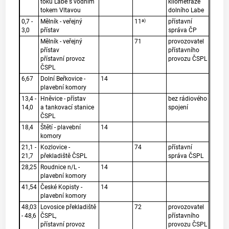
toku Labe s vodním
kilometráže
tokem Vltavou
dolního Labe
a)
0,7 -
Mělník - veřejný
11
přístavní
3,0
přístav
správa ČP
Mělník - veřejný
71
provozovatel
přístav
přístavního
přístavní provoz
provozu ČSPL
ČSPL
6,67
Dolní Beřkovice -
14
plavební komory
13,4 -
Hněvice - přístav
bez rádiového
14,0
a tankovací stanice
spojení
ČSPL
18,4
Štětí - plavební
14
komory
21,1 -
Kozlovice -
74
přístavní
21,7
překladiště ČSPL
správa ČSPL
28,25
Roudnice n/L -
14
plavební komory
41,54
České Kopisty -
14
plavební komory
48,03
Lovosice překladiště
72
provozovatel
- 48,6
ČSPL,
přístavního
přístavní provoz
provozu ČSPL