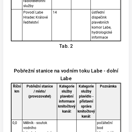
radiotelefonní
služby
Povodí Labe
14
ústřední
Hradec Králové
dispečink
ředitelství
plavebních
komor Labe,
hydrologické
informace
Tab. 2
Pobřežní stanice na vodním toku Labe - dolní
Labe
Říční
Pobřežní stanice
Kategorie
Kategorie
Poznámka
km
/ místo/
služby
služby
(provozovatel)
plavební
plavidlo -
informace
přístavní
kmitočtový
správa
kanál:
kmitočtový
kanál:
0,0
Mělník - soutok
počáteční
vodního
bod