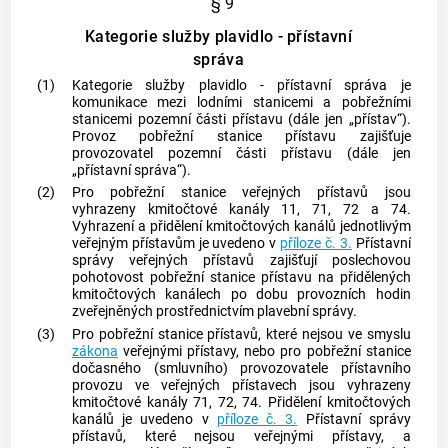
§ 9
Kategorie služby plavidlo - přístavní
správa
(1)
Kategorie služby plavidlo - přístavní správa je
komunikace mezi lodními stanicemi a
pobřežními
stanicemi
pozemní části přístavu (dále jen „přístav“).
Provoz
pobřežní stanice
přístavu zajišťuje
provozovatel pozemní části přístavu (dále jen
„přístavní správa“).
(2)
Pro
pobřežní stanice
veřejných přístavů jsou
vyhrazeny kmitočtové kanály 11, 71, 72 a 74.
Vyhrazení a přidělení kmitočtových kanálů jednotlivým
veřejným přístavům je uvedeno v
příloze č. 3.
Přístavní
správy veřejných přístavů zajišťují poslechovou
pohotovost
pobřežní stanice
přístavu na přidělených
kmitočtových kanálech po dobu provozních hodin
zveřejněných prostřednictvím plavební správy.
(3)
Pro
pobřežní stanice
přístavů, které nejsou ve smyslu
zákona
veřejnými přístavy, nebo pro
pobřežní stanice
dočasného (smluvního) provozovatele přístavního
provozu ve veřejných přístavech jsou vyhrazeny
kmitočtové kanály 71, 72, 74. Přidělení kmitočtových
kanálů je uvedeno v
příloze č. 3.
Přístavní správy
přístavů, které nejsou veřejnými přístavy, a