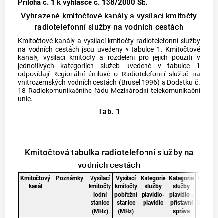
Příloha č. 1
k vyhlášce č. 138/2000 Sb.
Vyhrazené kmitočtové kanály a vysílací kmitočty
radiotelefonní služby na vodních cestách
Kmitočtové kanály a vysílací kmitočty radiotelefonní služby
na vodních cestách jsou uvedeny v tabulce 1. Kmitočtové
kanály, vysílací kmitočty a rozdělení pro jejich použití v
jednotlivých kategoriích služeb uvedené v tabulce 1
odpovídají Regionální úmluvě o Radiotelefonní službě na
vnitrozemských vodních cestách (Brusel 1996) a Dodatku č.
18 Radiokomunikačního řádu Mezinárodní telekomunikační
unie.
Tab. 1
Kmitočtová tabulka radiotelefonní služby na
vodních cestách
Kmitočtový
Poznámky
Vysílací
Vysílací
Kategorie
Kategorie
Kategor
kanál
kmitočty
kmitočty
služby
služby
služb
lodní
pobřežní
plavidlo-
plavidlo -
plaveb
stanice
stanice
plavidlo
přístavní
informa
(MHz)
(MHz)
správa