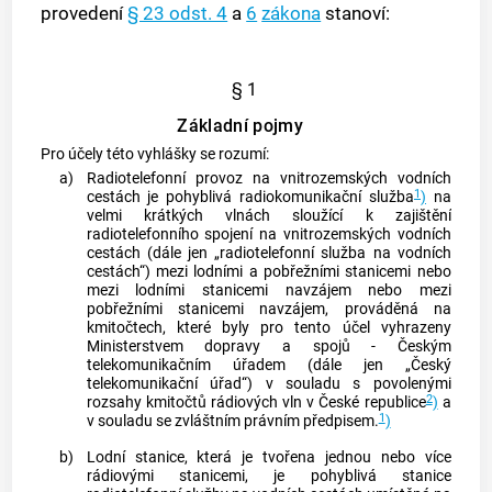
provedení
§ 23 odst. 4
a
6
zákona
stanoví:
§ 1
Základní pojmy
Pro účely této vyhlášky se rozumí:
a)
Radiotelefonní provoz na vnitrozemských vodních
1
cestách je pohyblivá radiokomunikační služba
)
na
velmi krátkých vlnách sloužící k zajištění
radiotelefonního spojení na vnitrozemských vodních
cestách (dále jen „radiotelefonní služba na vodních
cestách“) mezi lodními a
pobřežními stanicemi
nebo
mezi lodními stanicemi navzájem nebo mezi
pobřežními stanicemi
navzájem, prováděná na
kmitočtech, které byly pro tento účel vyhrazeny
Ministerstvem dopravy a spojů - Českým
telekomunikačním úřadem (dále jen „Český
telekomunikační úřad“) v souladu s povolenými
2
rozsahy kmitočtů rádiových vln v České republice
)
a
1
v souladu se zvláštním právním předpisem.
)
b)
Lodní stanice, která je tvořena jednou nebo více
rádiovými stanicemi, je pohyblivá stanice