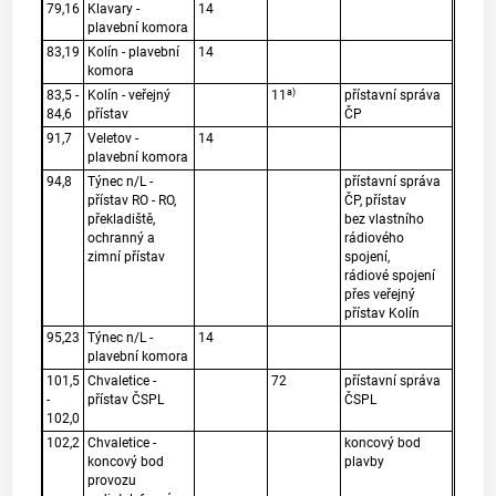
79,16
Klavary -
14
plavební komora
83,19
Kolín - plavební
14
komora
a)
83,5 -
Kolín - veřejný
11
přístavní správa
84,6
přístav
ČP
91,7
Veletov -
14
plavební komora
94,8
Týnec n/L -
přístavní správa
přístav RO - RO,
ČP, přístav
překladiště,
bez vlastního
ochranný a
rádiového
zimní přístav
spojení,
rádiové spojení
přes veřejný
přístav Kolín
95,23
Týnec n/L -
14
plavební komora
101,5
Chvaletice -
72
přístavní správa
-
přístav ČSPL
ČSPL
102,0
102,2
Chvaletice -
koncový bod
koncový bod
plavby
provozu