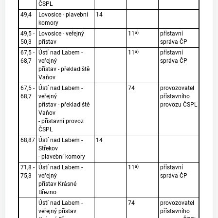
ČSPL
49,4
Lovosice - plavební
14
komory
a)
49,5 -
Lovosice - veřejný
11
přístavní
50,3
přístav
správa ČP
a)
67,5 -
Ústí nad Labem -
11
přístavní
68,7
veřejný
správa ČP
přístav - překladiště
Vaňov
67,5 -
Ústí nad Labem -
74
provozovatel
68,7
veřejný
přístavního
přístav - překladiště
provozu ČSPL
Vaňov
- přístavní provoz
ČSPL
68,87
Ústí nad Labem -
14
Střekov
- plavební komory
a)
71,8 -
Ústí nad Labem -
11
přístavní
75,3
veřejný
správa ČP
přístav Krásné
Březno
Ústí nad Labem -
74
provozovatel
veřejný přístav
přístavního