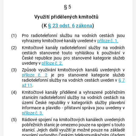
§ 5
Využití přidělených kmitočtů
(K
§ 23 odst. 6
zákona
)
(1)
Pro radiotelefonní službu na vodních cestách jsou
vyhrazeny kmitočtové kanály uvedené v
příloze č. 1.
(2)
Kmitočtové kanály radiotelefonní služby na vodních
cestách stanovené touto vyhláškou k používání v
České republice jsou pro stanovené kategorie služeb
uvedeny v
příloze č. 2.
(3)
Způsob využívání kmitočtových kanálů uvedených v
příloze č. 2
je pro stanovené kategorie služeb
radiotelefonní služby na vodních cestách uveden v
§ 7
až 11
.
(4)
Kmitočtové kanály přidělené a vyhrazené
pobřežním
stanicím
radiotelefonní služby na vodních cestách na
území České republiky v kategoriích služby plavební
informace a plavidlo - přístavní správa jsou uvedeny v
příloze č. 3.
(5)
Rádiové spojení na kmitočtových kanálech uvedených
pobřežních stanic
je omezeno pouze na spojení s touto
stanicí. Jejich další využití je možné pouze na základě
povolení vydaného Českým telekomunikačním úřadem