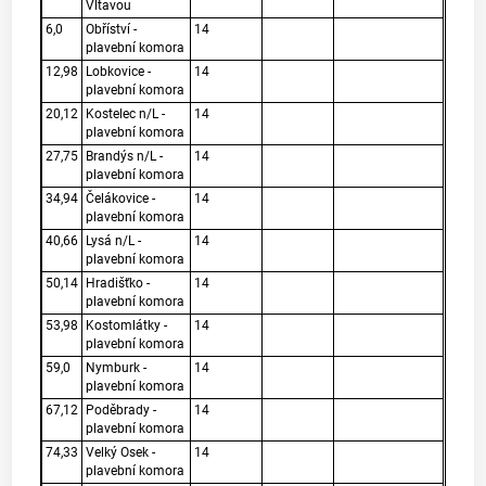
Vltavou
6,0
Obříství -
14
plavební komora
12,98
Lobkovice -
14
plavební komora
20,12
Kostelec n/L -
14
plavební komora
27,75
Brandýs n/L -
14
plavební komora
34,94
Čelákovice -
14
plavební komora
40,66
Lysá n/L -
14
plavební komora
50,14
Hradišťko -
14
plavební komora
53,98
Kostomlátky -
14
plavební komora
59,0
Nymburk -
14
plavební komora
67,12
Poděbrady -
14
plavební komora
74,33
Velký Osek -
14
plavební komora