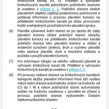
kmitočtové kanály 09, 14. Přidělení a vyhrazení
kmitočtových kanálů jednotlivým
pobřežním stanicím
je uvedeno v
příloze č. 3.
Pobřežní stanice
obsluh
plavebních objektů zajišťují poslechovou pohotovost a
podávají informace o provozu plavební komory na
přiděleném kmitočtovém kanále po dobu provozních
hodin zveřejněných prostřednictvím plavební správy.
(6)
Plavidla vybavená lodní stanicí se po vjezdu do rejdy
plavební komory ohlásí
pobřežní stanici
obsluhy
plavební komory na přiděleném kmitočtovém kanále
pobřežní stanice
této plavební komory a ohlásí jí
evidenční označení (jméno), druh a rozměry plavidla
nebo sestavy plavidel, druh a množství nákladu a
požádá o použití plavební komory.
(7)
Pro informace týkající se celního odbavení plavidel je
vyhrazen kmitočtový kanál 08. Přidělení a vyhrazení
kmitočtových kanálů je uvedeno v
příloze č. 3.
(8)
Při provozu rádiové stanice na kmitočtových kanálech
kategorie služby plavební informace musí být vysílací
výkon lodní stanice automaticky snížen na hodnotu od
0,5 do 1 W a výkon
pobřežních stanic
automaticky
snížen na hodnotu uvedenou v povolení ke zřízení a
provozu
pobřežní stanice
vystaveném Českým
telekomunikačním úřadem.