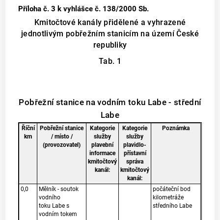
Příloha č. 3
k vyhlášce č. 138/2000 Sb.
Kmitočtové kanály přidělené a vyhrazené
jednotlivým pobřežním stanicím na území České
republiky
Tab. 1
Pobřežní stanice na vodním toku Labe - střední
Labe
Říční
Pobřežní stanice
Kategorie
Kategorie
Poznámka
km
/ místo /
služby
služby
(provozovatel)
plavební
plavidlo-
informace
přístavní
kmitočtový
správa
kanál:
kmitočtový
kanál:
0,0
Mělník - soutok
počáteční bod
vodního
kilometráže
toku Labe s
středního Labe
vodním tokem