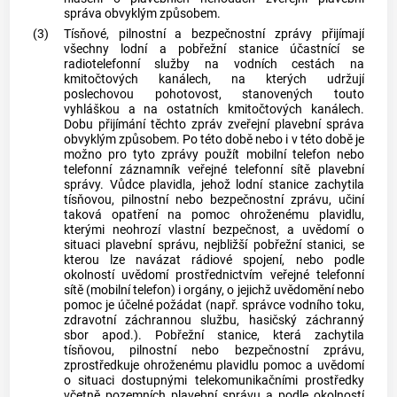
správa obvyklým způsobem.
(3)
Tísňové, pilnostní a bezpečnostní zprávy přijímají
všechny lodní a
pobřežní stanice
účastnící se
radiotelefonní služby na vodních cestách na
kmitočtových kanálech, na kterých udržují
poslechovou pohotovost, stanovených touto
vyhláškou a na ostatních kmitočtových kanálech.
Dobu přijímání těchto zpráv zveřejní plavební správa
obvyklým způsobem. Po této době nebo i v této době je
možno pro tyto zprávy použít mobilní telefon nebo
telefonní záznamník veřejné telefonní sítě plavební
správy. Vůdce plavidla, jehož lodní stanice zachytila
tísňovou, pilnostní nebo bezpečnostní zprávu, učiní
taková opatření na pomoc ohroženému plavidlu,
kterými neohrozí vlastní bezpečnost, a uvědomí o
situaci plavební správu, nejbližší
pobřežní stanici
, se
kterou lze navázat rádiové spojení, nebo podle
okolností uvědomí prostřednictvím veřejné telefonní
sítě (mobilní telefon) i orgány, o jejichž uvědomění nebo
pomoc je účelné požádat (např. správce vodního toku,
zdravotní záchrannou službu, hasičský záchranný
sbor apod.).
Pobřežní stanice
, která zachytila
tísňovou, pilnostní nebo bezpečnostní zprávu,
zprostředkuje ohroženému plavidlu pomoc a uvědomí
o situaci dostupnými telekomunikačními prostředky
včetně pozemních plavební správu a podle okolností