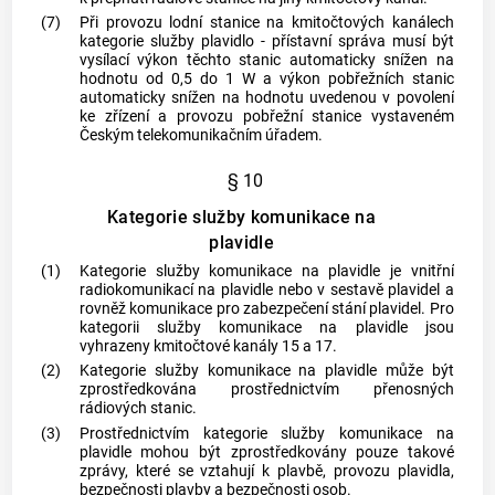
(7)
Při provozu lodní stanice na kmitočtových kanálech
kategorie služby plavidlo - přístavní správa musí být
vysílací výkon těchto stanic automaticky snížen na
hodnotu od 0,5 do 1 W a výkon
pobřežních stanic
automaticky snížen na hodnotu uvedenou v povolení
ke zřízení a provozu
pobřežní stanice
vystaveném
Českým telekomunikačním úřadem.
§ 10
Kategorie služby komunikace na
plavidle
(1)
Kategorie služby komunikace na plavidle je vnitřní
radiokomunikací na plavidle nebo v sestavě plavidel a
rovněž komunikace pro zabezpečení stání plavidel. Pro
kategorii služby komunikace na plavidle jsou
vyhrazeny kmitočtové kanály 15 a 17.
(2)
Kategorie služby komunikace na plavidle může být
zprostředkována prostřednictvím přenosných
rádiových stanic.
(3)
Prostřednictvím kategorie služby komunikace na
plavidle mohou být zprostředkovány pouze takové
zprávy, které se vztahují k plavbě, provozu plavidla,
bezpečnosti plavby a bezpečnosti osob.