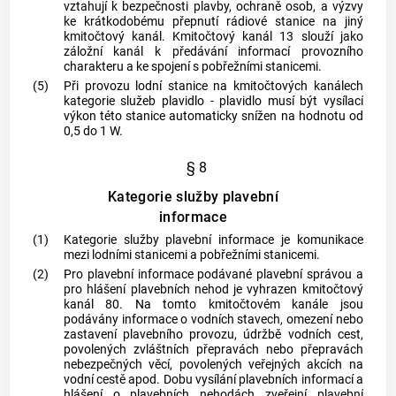
vztahují k bezpečnosti plavby, ochraně osob, a výzvy
ke krátkodobému přepnutí rádiové stanice na jiný
kmitočtový kanál. Kmitočtový kanál 13 slouží jako
záložní kanál k předávání informací provozního
charakteru a ke spojení s
pobřežními stanicemi
.
(5)
Při provozu lodní stanice na kmitočtových kanálech
kategorie služeb plavidlo - plavidlo musí být vysílací
výkon této stanice automaticky snížen na hodnotu od
0,5 do 1 W.
§ 8
Kategorie služby plavební
informace
(1)
Kategorie služby plavební informace je komunikace
mezi lodními stanicemi a
pobřežními stanicemi
.
(2)
Pro plavební informace podávané plavební správou a
pro hlášení plavebních
nehod
je vyhrazen kmitočtový
kanál 80. Na tomto kmitočtovém kanále jsou
podávány informace o vodních stavech, omezení nebo
zastavení plavebního provozu, údržbě vodních cest,
povolených zvláštních přepravách nebo přepravách
nebezpečných věcí, povolených veřejných akcích na
vodní cestě apod. Dobu vysílání plavebních informací a
hlášení o plavebních
nehodách
zveřejní plavební