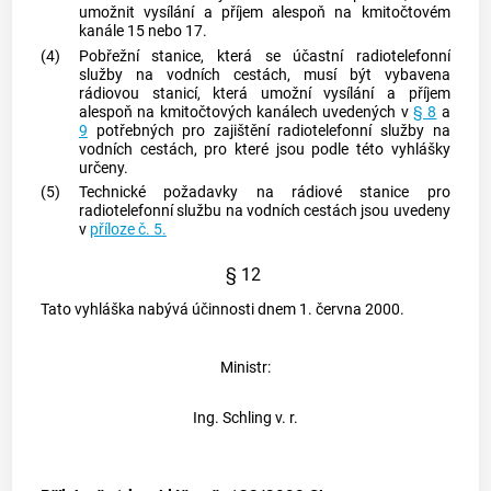
umožnit vysílání a příjem alespoň na kmitočtovém
kanále 15 nebo 17.
(4)
Pobřežní stanice
, která se účastní radiotelefonní
služby na vodních cestách, musí být vybavena
rádiovou stanicí, která umožní vysílání a příjem
alespoň na kmitočtových kanálech uvedených v
§ 8
a
9
potřebných pro zajištění radiotelefonní služby na
vodních cestách, pro které jsou podle této vyhlášky
určeny.
(5)
Technické požadavky na rádiové stanice pro
radiotelefonní službu na vodních cestách jsou uvedeny
v
příloze č. 5.
§ 12
Tato vyhláška nabývá účinnosti dnem 1. června 2000.
Ministr:
Ing. Schling v. r.