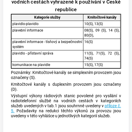
vodních cestách vyhrazené k používání v České
republice
Kategorie služby
Kmitočtové kanály
plavidlo-plavidlo
10(S), 13(S)
plavební informace
08(S), 09 (S), 14 (S),
80(D),
plavební informace - tísňový a bezpečnostní
16(S)
systém
plavidlo - přístavní správa
11(S), 71(S), 72 (S),
74(S)
komunikace na plavidle
15(S), 17(S)
Poznámky: Kmitočtové kanály se simplexním provozem jsou
označeny (S).
Kmitočtové kanály s duplexním provozem jsou označeny
(D).
Výstupní výkony rádiových stanic povolené pro vysílání v
radiotelefonní službě na vodních cestách v kategoriích
služeb uvedených v tab.1 jsou souhrnně uvedeny v
příloze č.
5.
Požadavky na redukci těchto výkonů za provozu jsou
uvedeny v této vyhlášce u jednotlivých kategorií služeb.