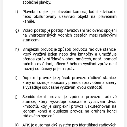
společné plavby.
f)
Plavební objekt je plavební komora, lodní zdvihadlo
nebo obsluhovaný uzavírací objekt na plavebním
kanále.
g)
Volací postup je postup navazování rádiového spojení
na vnitrozemských vodních cestách mezi rádiovými
stanicemi.
h)
Simplexní provoz je způsob provozu rádiové stanice,
který využívá jeden nebo dva kmitočty a umožňuje
přenos zpráv střídavě v obou směrech, např. pomocí
ručního ovládání, přičemž během vysílání zpráv není
možný současný příjem zpráv.
i)
Duplexní provoz je způsob provozu rádiové stanice,
který umožňuje současný přenos zpráv oběma směry
a vyžaduje současné využívání dvou kmitočtů.
j)
Semiduplexní provoz je způsob provozu rádiové
stanice, který vyžaduje současné využívání dvou
kmitočtů, kdy je simplexní provoz uskutečňován na
jednom konci a duplexní provoz na druhém konci
rádiového spojení.
k)
ATIS je automatický systém pro identifikaci rádiových