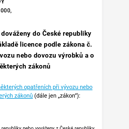
DY
2000,
t dováženy do České republiky
ákladě licence podle zákona č.
vývozu nebo dovozu výrobků a o
některých zákonů
některých opatřeních při vývozu nebo
terých zákonů
(dále jen „zákon“):
republiky nebo vyváženy z České republiky