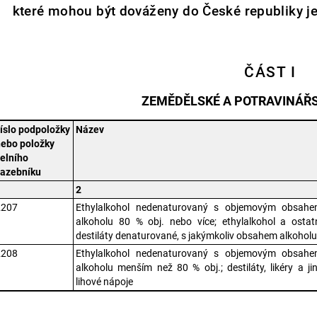
které mohou být dováženy do České republiky je
ČÁST I
ZEMĚDĚLSKÉ A POTRAVINÁŘ
íslo podpoložky
Název
nebo položky
elního
sazebníku
1
2
2207
Ethylalkohol nedenaturovaný s objemovým obsah
alkoholu 80 % obj. nebo více; ethylalkohol a ostat
destiláty denaturované, s jakýmkoliv obsahem alkohol
2208
Ethylalkohol nedenaturovaný s objemovým obsah
alkoholu menším než 80 % obj.; destiláty, likéry a ji
lihové nápoje