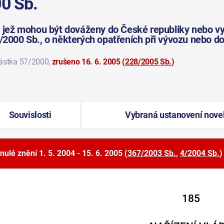
00 Sb.
y, jež mohou být dováženy do České republiky nebo v
2/2000 Sb., o některých opatřeních při vývozu nebo d
částka 57/2000
,
zrušeno 16. 6. 2005
(
228/2005 Sb.
)
Souvislosti
Vybraná ustanovení nove
nulé znění
1. 5. 2004 - 15. 6. 2005
(
367/2003 Sb.
,
4/2004 Sb.
)
185