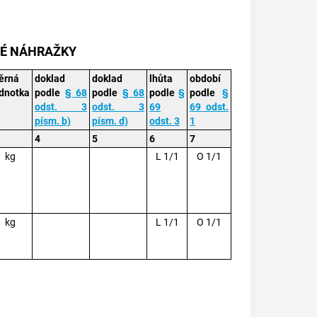
VÉ NÁHRAŽKY
ěrná
doklad
doklad
lhůta
období
ednotka
podle
§ 68
podle
§ 68
podle
§
podle
§
odst. 3
odst. 3
69
69 odst.
písm. b)
písm. d)
odst. 3
1
4
5
6
7
kg
L 1/1
O 1/1
kg
L 1/1
O 1/1