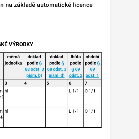
n na základě automatické licence
SKÉ VÝROBKY
měrná
doklad
doklad
lhůta
období
jednotka
podle
§
podle
§
podle
podle
§
68 odst. 3
68 odst. 3
§ 69
69
písm. b)
písm. d)
odst. 3
odst. 1
3
4
5
6
7
em
hl
L 1/1
O 1/1
ní
u
em
hl
L 1/1
O 1/1
né