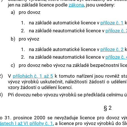
jen na základě licence podle
zákona
, jsou uvedeny:
a)
pro
dovoz
1.
na základě
automatické licence
v
příloze č. 1
k
2.
na základě
neautomatické licence
v
příloze č. 
b)
pro vývoz
1.
na základě
automatické licence
v
příloze č. 2
k
2.
na základě
neautomatické licence
v
příloze č. 
c)
pro
dovoz
nebo vývoz na základě
bezpečnostní lic
2)
V
přílohách č. 1 až 5
k tomuto nařízení jsou rovněž st
vývoz výrobků uskutečnit, náležitosti žádostí o udělení
vzory žádostí o udělení licencí.
3)
Při
dovozu
nebo vývozu výrobků se předkládá celnímu úřa
§ 2
o 31. prosince 2000 se nevyžaduje licence pro
dovoz
výr
ástech I až VI přílohy č. 1
, a licence pro vývoz výrobků do S