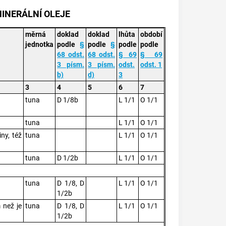
MINERÁLNÍ OLEJE
měrná
doklad
doklad
lhůta
období
jednotka
podle
§
podle
§
podle
podle
68 odst.
68 odst.
§ 69
§ 69
3 písm.
3 písm.
odst.
odst. 1
b)
d)
3
3
4
5
6
7
tuna
D 1/8b
L 1/1
O 1/1
tuna
L 1/1
O 1/1
ny, též
tuna
L 1/1
O 1/1
tuna
D 1/2b
L 1/1
O 1/1
tuna
D 1/8, D
L 1/1
O 1/1
1/2b
 než je
tuna
D 1/8, D
L 1/1
O 1/1
1/2b