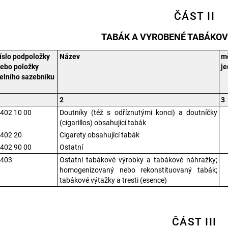
ČÁST II
TABÁK A VYROBENÉ TABÁKO
íslo podpoložky
Název
m
ebo položky
j
elního sazebníku
1
2
3
402 10 00
Doutníky (též s odříznutými konci) a doutníčky
(cigarillos) obsahující tabák
402 20
Cigarety obsahující tabák
402 90 00
Ostatní
2403
Ostatní tabákové výrobky a tabákové náhražky;
homogenizovaný nebo rekonstituovaný tabák;
tabákové výtažky a tresti (esence)
ČÁST III