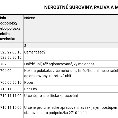
NEROSTNÉ SUROVINY, PALIVA A 
íslo
Název
podpoložky
nebo položky
elního
sazebníku
1
2
523 29 00 10
Cement šedý
523 90 80 10
2702
Hnědé uhlí, též aglomerované, vyjma gagát
2704 00
Koks a polokoks z černého uhlí, hnědého uhlí nebo rašeli
aglomerovaný; retortové uhlí
709 00 90 10
Ropa
2710 11
Benziny
710 11 11 00
Určené pro specifické zpracování
710 11 15 00
Určené pro chemické zpracování, avšak jiným postupem
stanoveno pro podpoložku 2710 11 11