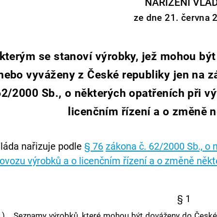
NAŘÍZENÍ VLÁ
ze dne 21. června 
kterým se stanoví výrobky, jež mohou bý
nebo vyváženy z České republiky jen na z
62/2000 Sb., o některých opatřeních při 
licenčním řízení a o změně 
láda nařizuje podle
§ 76
zákona č. 62/2000 Sb., o 
ovozu výrobků a o licenčním řízení a o změně něk
§ 1
1)
Seznamy výrobků, které mohou být dováženy do České 