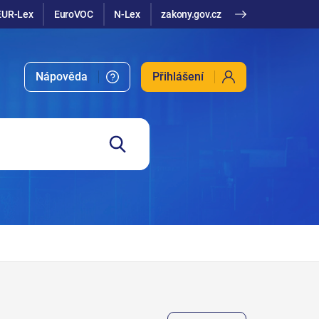
EUR-Lex
EuroVOC
N-Lex
zakony.gov.cz
Nápověda
Přihlášení