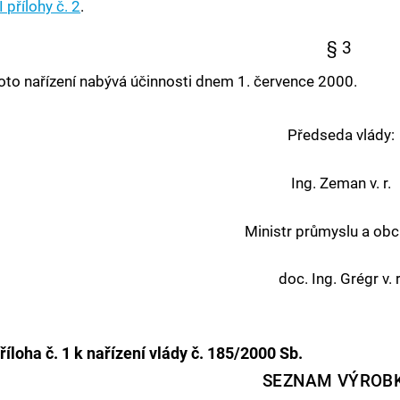
I přílohy č. 2
.
§ 3
oto nařízení nabývá účinnosti dnem 1. července 2000.
Předseda vlády:
Ing. Zeman v. r.
Ministr průmyslu a ob
doc. Ing. Grégr v. r
říloha č. 1
k nařízení vlády č. 185/2000 Sb.
SEZNAM VÝROBK