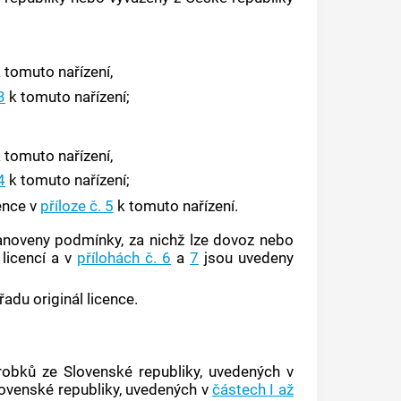
 tomuto nařízení,
3
k tomuto nařízení;
 tomuto nařízení,
4
k tomuto nařízení;
ence
v
příloze č. 5
k tomuto nařízení.
anoveny podmínky, za nichž lze
dovoz
nebo
 licencí a v
přílohách č. 6
a
7
jsou uvedeny
du originál licence.
obků ze Slovenské republiky, uvedených v
lovenské republiky, uvedených v
částech I až