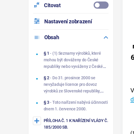
Citovat
Nastavení zobrazení
Obsah
§ 1
- (1) Seznamy výrobků, které
mohou být dováženy do České
republiky nebo vyváženy z České
republiky jen na základě licence
§ 2
- Do 31. prosince 2000 se
podle zákona, jsou uvedeny:
nevyžaduje licence pro dovoz
V
výrobků ze Slovenské republiky,
uvedených v částech I až VI přílohy
d
§ 3
- Toto nařízení nabývá účinnosti
č. 1, a licence pro vývoz výrobků do
dnem 1. července 2000.
Slovenské republiky, uvedených v
částech I až VI přílohy č. 2.
PŘÍLOHA Č. 1 K NAŘÍZENÍ VLÁDY Č.
185/2000 SB.
(