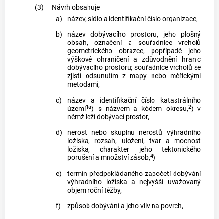
(3)
Návrh obsahuje
a)
název, sídlo a identifikační číslo organizace,
b)
název dobývacího prostoru, jeho plošný
obsah, označení a souřadnice vrcholů
geometrického obrazce, popřípadě jeho
výškové ohraničení a zdůvodnění hranic
dobývacího prostoru; souřadnice vrcholů se
zjistí odsunutím z mapy nebo měřickými
metodami,
c)
název a identifikační číslo katastrálního
1a
2
území
) s názvem a kódem okresu,
) v
němž leží dobývací prostor,
d)
nerost nebo skupinu nerostů výhradního
ložiska, rozsah, uložení, tvar a mocnost
ložiska, charakter jeho tektonického
4
porušení a množství zásob,
)
e)
termín předpokládaného započetí dobývání
výhradního ložiska a nejvyšší uvažovaný
objem roční těžby,
f)
způsob dobývání a jeho vliv na povrch,