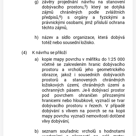
g)
závěry projednání návrhu na stanovení
5
dobývacího prostoru,
) který se dotýká
zájmů chráněných podle zvláštních
6
předpisů,
) s orgány a fyzickými a
právnickými osobami, jimž přísluší ochrana
těchto zájmů,
h)
název a sídlo organizace, která dobývá
totéž nebo sousední ložisko.
(4)
K návrhu se přiloží
a)
kopie mapy povrchu v měřítku do 1:25 000
včetně se zakreslením hranic dobývacího
prostoru a vrcholů jeho geometrického
obrazce, jakož i sousedních dobývacích
prostorů a stanovených chráněných
ložiskových území, chráněných území a
ochranných pásem. Je-li dobývací prostor
pod povrchem ohraničen přirozenými
hranicemi nebo hloubkově, vyznačí se tvar
dobývacího prostoru v řezech. V případě
dobývání s vlivem na povrch se na kopii
mapy povrchu vyznačí nemovitosti dotčené
vlivy dobývání,
b)
seznam souřadnic vrcholů s hodnotami