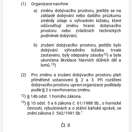
(1)
Organizace navrhne
a)
změnu dobývacího prostoru, jestliže se na
základě dobývání nebo dalšího průzkumu
změnily údaje o výhradním ložisku, které
odůvodňují změnu hranic dobývacího
prostoru nebo zvláštních technických
podmínek dobývání,
b)
zrušení dobývacího prostoru, jestliže bylo
dobývání výhradního ložiska trvale
12
zastaveno, byly odepsány zásoby
) a byla
ukončena likvidace hlavních důlních děl a
13
lomů.
)
(2)
Pro změnu a zrušení dobývacího prostoru platí
přiměřeně ustanovení § 2 a 3. Při rozšíření
dobývacího prostoru upraví organizace podklady
podle § 2 o navrhovanou změnu.
12
)
§ 14b odst. 1 horního zákona.
13
)
§ 10 odst. 5 a 6 zákona č. 61/1988 Sb., o hornické
činnosti, výbušninách a o státní báňské správě, ve
znění zákona č. 542/1991 Sb.“.
Čl. II