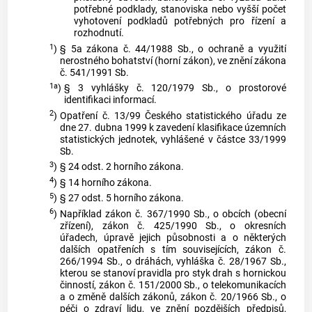
potřebné podklady, stanoviska nebo vyšší počet
vyhotovení podkladů potřebných pro řízení a
rozhodnutí.
1
)
§ 5a zákona č. 44/1988 Sb., o ochraně a využití
nerostného bohatství (horní zákon), ve znění zákona
č. 541/1991 Sb.
1a
)
§ 3 vyhlášky č. 120/1979 Sb., o prostorové
identifikaci informací.
2
)
Opatření č. 13/99 Českého statistického úřadu ze
dne 27. dubna 1999 k zavedení klasifikace územních
statistických jednotek, vyhlášené v částce 33/1999
Sb.
3
)
§ 24 odst. 2 horního zákona.
4
)
§ 14 horního zákona.
5
)
§ 27 odst. 5 horního zákona.
6
)
Například zákon č. 367/1990 Sb., o obcích (obecní
zřízení), zákon č. 425/1990 Sb., o okresních
úřadech, úpravě jejich působnosti a o některých
dalších opatřeních s tím souvisejících, zákon č.
266/1994 Sb., o dráhách, vyhláška č. 28/1967 Sb.,
kterou se stanoví pravidla pro styk drah s hornickou
činností, zákon č. 151/2000 Sb., o telekomunikacích
a o změně dalších zákonů, zákon č. 20/1966 Sb., o
péči o zdraví lidu, ve znění pozdějších předpisů,