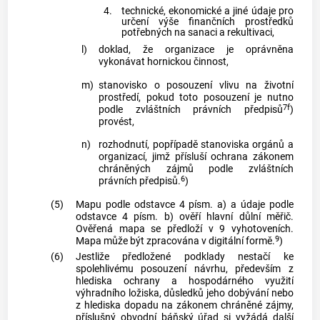
4.
technické, ekonomické a jiné údaje pro
určení výše finančních prostředků
potřebných na sanaci a rekultivaci,
l)
doklad, že organizace je oprávněna
vykonávat hornickou činnost,
m)
stanovisko o posouzení vlivu na životní
prostředí, pokud toto posouzení je nutno
7f
podle zvláštních právních předpisů
)
provést,
n)
rozhodnutí, popřípadě stanoviska orgánů a
organizací, jimž přísluší ochrana zákonem
chráněných zájmů podle zvláštních
6
právních předpisů.
)
(5)
Mapu podle odstavce 4 písm. a) a údaje podle
odstavce 4 písm. b) ověří hlavní důlní měřič.
Ověřená mapa se předloží v 9 vyhotoveních.
9
Mapa může být zpracována v digitální formě.
)
(6)
Jestliže předložené podklady nestačí ke
spolehlivému posouzení návrhu, především z
hlediska ochrany a hospodárného využití
výhradního ložiska, důsledků jeho dobývání nebo
z hlediska dopadu na zákonem chráněné zájmy,
příslušný obvodní báňský úřad si vyžádá další