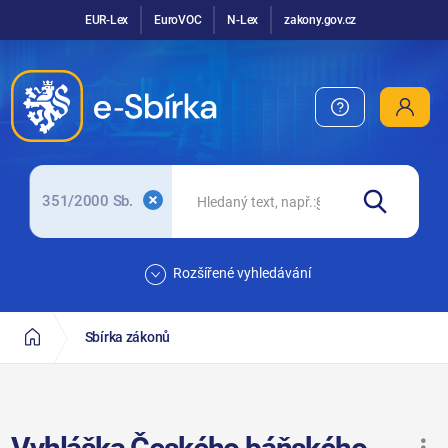
EUR-Lex
EuroVOC
N-Lex
zakony.gov.cz
351/2000 Sb.
Rozšířené vyhledávání
Sbírka zákonů