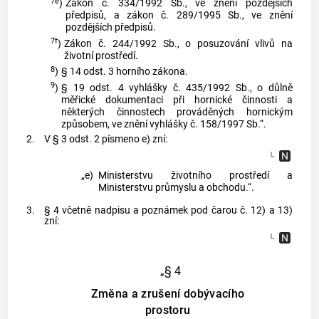
7e
)
Zákon č. 334/1992 Sb., ve znění pozdějších
předpisů, a zákon č. 289/1995 Sb., ve znění
pozdějších předpisů.
7f
)
Zákon č. 244/1992 Sb., o posuzování vlivů na
životní prostředí.
8
)
§ 14 odst. 3 horního zákona.
9
)
§ 19 odst. 4 vyhlášky č. 435/1992 Sb., o důlně
měřické dokumentaci při hornické činnosti a
některých činnostech prováděných hornickým
způsobem, ve znění vyhlášky č. 158/1997 Sb.“.
2.
V § 3 odst. 2 písmeno e) zní:
„e)
Ministerstvu životního prostředí a
Ministerstvu průmyslu a obchodu.“.
3.
§ 4 včetně nadpisu a poznámek pod čarou č. 12) a 13)
zní:
„§ 4
Změna a zrušení dobývacího
prostoru