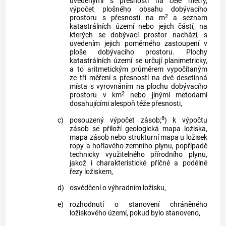
uvedenými s přesností na celé metry,
výpočet plošného obsahu dobývacího
2
prostoru s přesností na m
a seznam
katastrálních území nebo jejich částí, na
kterých se dobývací prostor nachází, s
uvedením jejich poměrného zastoupení v
ploše dobývacího prostoru. Plochy
katastrálních území se určují planimetricky,
a to aritmetickým průměrem vypočítaným
ze tří měření s přesností na dvě desetinná
místa s vyrovnáním na plochu dobývacího
2
prostoru v km
nebo jinými metodami
dosahujícími alespoň téže přesnosti,
8
c)
posouzený výpočet zásob;
) k výpočtu
zásob se přiloží geologická mapa ložiska,
mapa zásob nebo strukturní mapa u ložisek
ropy a hořlavého zemního plynu, popřípadě
technicky využitelného přírodního plynu,
jakož i charakteristické příčné a podélné
řezy ložiskem,
d)
osvědčení o výhradním ložisku,
e)
rozhodnutí o stanovení chráněného
ložiskového území, pokud bylo stanoveno,