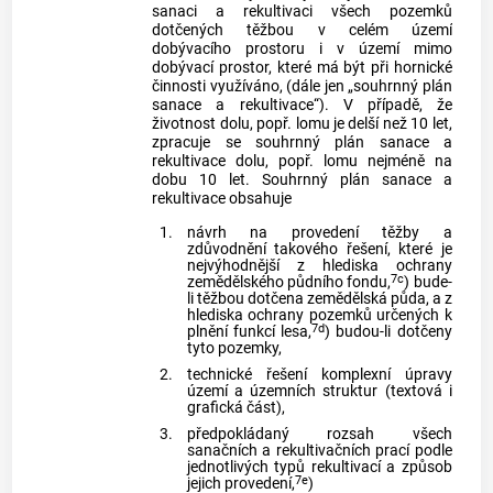
sanaci a rekultivaci všech pozemků
dotčených těžbou v celém území
dobývacího prostoru i v území mimo
dobývací prostor, které má být při hornické
činnosti využíváno, (dále jen „souhrnný plán
sanace a rekultivace“). V případě, že
životnost dolu, popř. lomu je delší než 10 let,
zpracuje se souhrnný plán sanace a
rekultivace dolu, popř. lomu nejméně na
dobu 10 let. Souhrnný plán sanace a
rekultivace obsahuje
1.
návrh na provedení těžby a
zdůvodnění takového řešení, které je
nejvýhodnější z hlediska ochrany
7c
zemědělského půdního fondu,
) bude-
li těžbou dotčena zemědělská půda, a z
hlediska ochrany pozemků určených k
7d
plnění funkcí lesa,
) budou-li dotčeny
tyto pozemky,
2.
technické řešení komplexní úpravy
území a územních struktur (textová i
grafická část),
3.
předpokládaný rozsah všech
sanačních a rekultivačních prací podle
jednotlivých typů rekultivací a způsob
7e
jejich provedení,
)