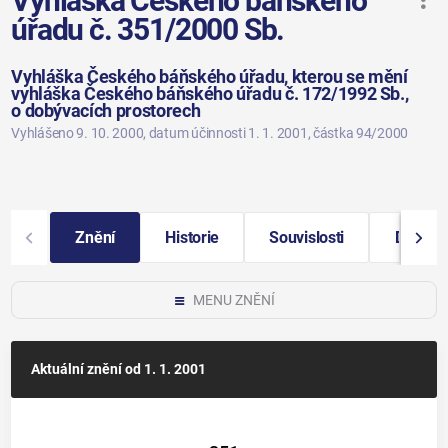
Vyhláška Českého báňského
úřadu č. 351/2000 Sb.
Vyhláška Českého báňského úřadu, kterou se mění
vyhláška Českého báňského úřadu č. 172/1992 Sb.,
o dobývacích prostorech
Vyhlášeno 9. 10. 2000
, datum účinnosti 1. 1. 2001
, částka 94/2000
Znění
Historie
Souvislosti
Další i
MENU ZNĚNÍ
Aktuální znění
od 1. 1. 2001