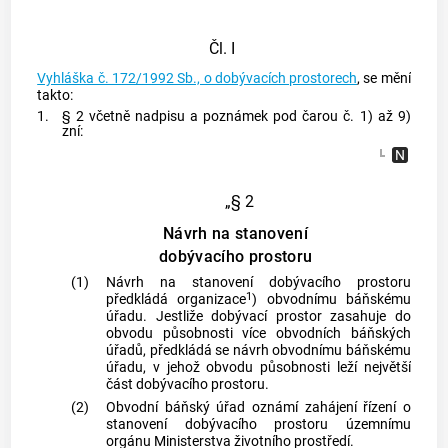
Čl. I
Vyhláška č. 172/1992 Sb., o dobývacích prostorech
, se mění
takto:
1.
§ 2 včetně nadpisu a poznámek pod čarou č. 1) až 9)
zní:
„§ 2
Návrh na stanovení
dobývacího prostoru
(1)
Návrh na stanovení dobývacího prostoru
1
předkládá organizace
) obvodnímu báňskému
úřadu. Jestliže dobývací prostor zasahuje do
obvodu působnosti více obvodních báňských
úřadů, předkládá se návrh obvodnímu báňskému
úřadu, v jehož obvodu působnosti leží největší
část dobývacího prostoru.
(2)
Obvodní báňský úřad oznámí zahájení řízení o
stanovení dobývacího prostoru územnímu
orgánu Ministerstva životního prostředí.