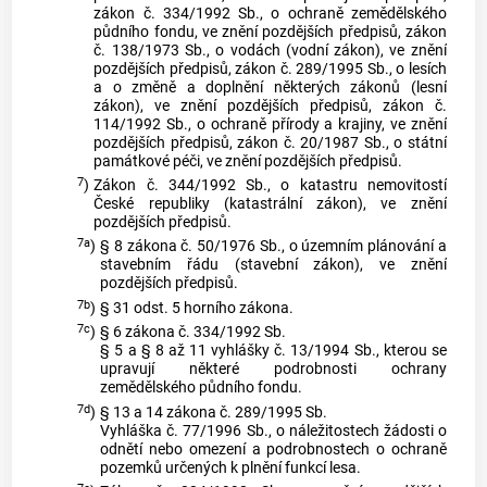
zákon č. 334/1992 Sb., o ochraně zemědělského
půdního fondu, ve znění pozdějších předpisů, zákon
č. 138/1973 Sb., o vodách (vodní zákon), ve znění
pozdějších předpisů, zákon č. 289/1995 Sb., o lesích
a o změně a doplnění některých zákonů (lesní
zákon), ve znění pozdějších předpisů, zákon č.
114/1992 Sb., o ochraně přírody a krajiny, ve znění
pozdějších předpisů, zákon č. 20/1987 Sb., o státní
památkové péči, ve znění pozdějších předpisů.
7
)
Zákon č. 344/1992 Sb., o katastru nemovitostí
České republiky (katastrální zákon), ve znění
pozdějších předpisů.
7a
)
§ 8 zákona č. 50/1976 Sb., o územním plánování a
stavebním řádu (stavební zákon), ve znění
pozdějších předpisů.
7b
)
§ 31 odst. 5 horního zákona.
7c
)
§ 6 zákona č. 334/1992 Sb.
§ 5 a § 8 až 11 vyhlášky č. 13/1994 Sb., kterou se
upravují některé podrobnosti ochrany
zemědělského půdního fondu.
7d
)
§ 13 a 14 zákona č. 289/1995 Sb.
Vyhláška č. 77/1996 Sb., o náležitostech žádosti o
odnětí nebo omezení a podrobnostech o ochraně
pozemků určených k plnění funkcí lesa.