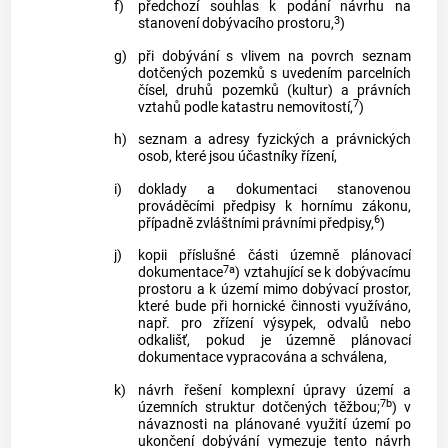
f)
předchozí souhlas k podání návrhu na
3
stanovení dobývacího prostoru,
)
g)
při dobývání s vlivem na povrch seznam
dotčených pozemků s uvedením parcelních
čísel, druhů pozemků (kultur) a právních
7
vztahů podle katastru nemovitostí,
)
h)
seznam a adresy fyzických a právnických
osob, které jsou účastníky řízení,
i)
doklady a dokumentaci stanovenou
prováděcími předpisy k hornímu zákonu,
6
případně zvláštními právními předpisy,
)
j)
kopii příslušné části územně plánovací
7a
dokumentace
) vztahující se k dobývacímu
prostoru a k území mimo dobývací prostor,
které bude při hornické činnosti využíváno,
např. pro zřízení výsypek, odvalů nebo
odkališť, pokud je územně plánovací
dokumentace vypracována a schválena,
k)
návrh řešení komplexní úpravy území a
7b
územních struktur dotčených těžbou;
) v
návaznosti na plánované využití území po
ukončení dobývání vymezuje tento návrh