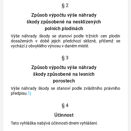
§ 2
Způsob výpočtu výše náhrady
škody způsobené na nesklizených
polních plodinách
Výše náhrady
škody
se stanoví podle tržních cen plodin
dosažených v době jejich předchozí sklizně, přičemž se
vychází z obvyklého výnosu v daném místě.
§ 3
Způsob výpočtu výše náhrady
škody způsobené na lesních
porostech
Výše náhrady
škody
se stanoví podle zvláštního právního
1
předpisu.
)
§ 4
Účinnost
Tato vyhláška nabývá účinnosti dnem vyhlášení.