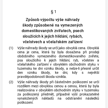
§ 1
Způsob výpočtu výše náhrady
škody způsobené na vymezených
domestikovaných zvířatech, psech
sloužících k jejich hlídání, rybách,
včelstvech a včelařském zařízení
(1)
Výše náhrady
škody
se určí jako obvyklá cena. Obvyklá
cena je cena, která by byla dosažena při prodeji
obdobného
vymezeného domestikovaného zvířete
,
psa sloužícího k jejich hlídání,
ryb
, včelstev a
včelařského zařízení v obvyklém obchodním styku v
tuzemsku ke dni vzniku
škody
, a nelze-li přesně určit
den vzniku
škody
, ke dni, kdy s největší
pravděpodobností
škoda
vznikla.
(2)
Výše náhrady
škody
při částečném poškození se určí
rozdílem mezi obvyklou cenou a cenou, která by byla
realizována v obvyklém obchodním styku v tuzemsku
za poškozený předmět, případně výší prokazatelně
vynaložených nákladů na odstranění následků
poškození.