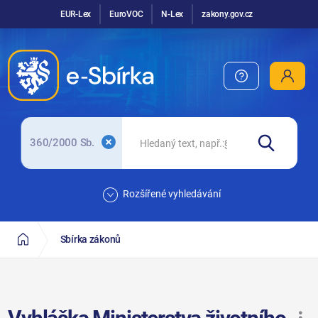
EUR-Lex
EuroVOC
N-Lex
zakony.gov.cz
360/2000 Sb.
Rozšířené vyhledávání
Sbírka zákonů