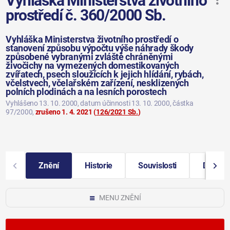
Vyhláška Ministerstva životního
prostředí č. 360/2000 Sb.
Vyhláška Ministerstva životního prostředí o
stanovení způsobu výpočtu výše náhrady škody
způsobené vybranými zvláště chráněnými
živočichy na vymezených domestikovaných
zvířatech, psech sloužících k jejich hlídání, rybách,
včelstvech, včelařském zařízení, nesklizených
polních plodinách a na lesních porostech
Vyhlášeno 13. 10. 2000
, datum účinnosti 13. 10. 2000
, částka
97/2000
,
zrušeno 1. 4. 2021
(
126/2021 Sb.
)
Znění
Historie
Souvislosti
Další i
MENU ZNĚNÍ